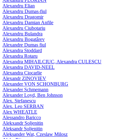
Alexandru FLORIAN
Alexandru Elian
Alexandru Dumas-fiul
Alexandru Dragomir
Alexandru Damian Anfile
Alexandru Ciubotariu
Alexandru Bulandra
Alexandru Bogatârev
Alexandre Dumas fiul
Alexandra Stoddard
Alexandra Rotaru
Alexandra MIHAILCIUC, Alexandra CULESCU
Alexandra DAVID-NEEL
Alexandra Ciocarlie
Alexandr ZINOVIEV
Alexander VON SCHONBURG
Alexander Schmemann
Alexander Loyd, Ben Johnson
Alex. Stefanescu
Alex. Leo SERBAN
Alex WHEATLE
Alessandro Baricco
Alekxandr Soljenitin
Aleksandr Soljenitin
Aleksander Wat, Czeslaw Milosz