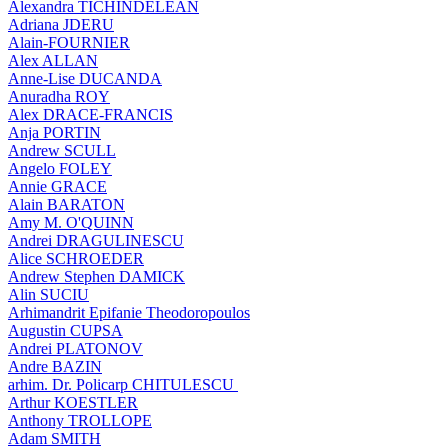
Alexandra TICHINDELEAN
Adriana JDERU
Alain-FOURNIER
Alex ALLAN
Anne-Lise DUCANDA
Anuradha ROY
Alex DRACE-FRANCIS
Anja PORTIN
Andrew SCULL
Angelo FOLEY
Annie GRACE
Alain BARATON
Amy M. O'QUINN
Andrei DRAGULINESCU
Alice SCHROEDER
Andrew Stephen DAMICK
Alin SUCIU
Arhimandrit Epifanie Theodoropoulos
Augustin CUPSA
Andrei PLATONOV
Andre BAZIN
arhim. Dr. Policarp CHITULESCU
Arthur KOESTLER
Anthony TROLLOPE
Adam SMITH