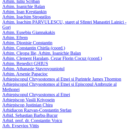
Arhim. Iuliu Scriban
Arhim. Ioanichie Balan
Arhim. Ioan Krestiankin
Arhim. Ioachim Stroggilos
Arhim. Ioachim PARVULESCU, staret al Sfintei Manastiri Lainici -
Gorj
Arhim. Eusebiu Giannakakis
Arhim. Efrem
Arhim. Dionisie Constantin
Arhim. Constantin Chirila (coord.)
Arhim. Cleopa Ilie, Arhim. Ioanichie Balan
Arhim. Clement Haralam, Cezar Florin Cocuz (coord.)
Arhim. Benedict GHIUS
Arhim. Athanasie Stavrovouniotul
Arhim. Arsenie Papacioc
Arhiepiscopul Chrysostomos al Etnei si Parintele James Thornton
Arhiepiscopul Chrysostomos al Etnei si Episcopul Ambrozie al
Methonei
Arhiepiscopul Chrysostomos al Etnei
Arhiepiscop Vasili Krivosein
Arhiepiscop Justinian Chira
Arhidiacon Razvan-Constantin Stefan
Arhid. Sebastian Barbu-Bucur
Arhid. prof. dr. Constantin Voicu
Arh. Evsevios Vittis