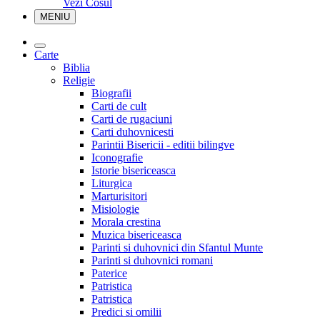
Vezi Cosul
MENIU
Carte
Biblia
Religie
Biografii
Carti de cult
Carti de rugaciuni
Carti duhovnicesti
Parintii Bisericii - editii bilingve
Iconografie
Istorie bisericeasca
Liturgica
Marturisitori
Misiologie
Morala crestina
Muzica bisericeasca
Parinti si duhovnici din Sfantul Munte
Parinti si duhovnici romani
Paterice
Patristica
Patristica
Predici si omilii