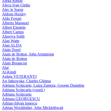
Aleka Ritsou
Alecu Ivan Ghilia
Alec le Sueur
Aldous Huxley
Aldo Ferrari
Alberto Manguel
Albert Einstein
Albert Camus
Alawiya Sobh
Alan Watts
Alan ALDA
Alain Durel
Alain de Botton, John Armstrong
Alain de Botton
Alain Besançon
Alai
Al-Kindi
Aglaja VETERANYI
Ag Jatkowska, Charles Ghigna
Adriana Scripcariu, Luiza Zamora, George Dumitriu
Adriana Scripcariu (coord.)
Adriana Scripcariu
Adriana GEORGESCU
Adrian-Silvan Ionescu
Adrian Wooldridge, John Micklethwait