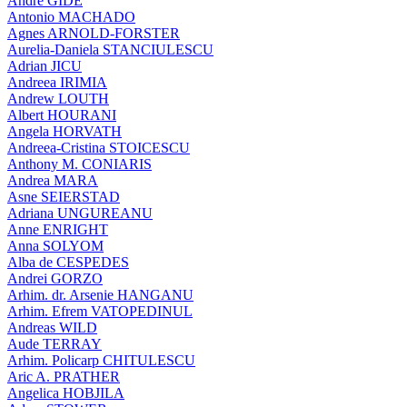
André GIDE
Antonio MACHADO
Agnes ARNOLD-FORSTER
Aurelia-Daniela STANCIULESCU
Adrian JICU
Andreea IRIMIA
Andrew LOUTH
Albert HOURANI
Angela HORVATH
Andreea-Cristina STOICESCU
Anthony M. CONIARIS
Andrea MARA
Asne SEIERSTAD
Adriana UNGUREANU
Anne ENRIGHT
Anna SOLYOM
Alba de CESPEDES
Andrei GORZO
Arhim. dr. Arsenie HANGANU
Arhim. Efrem VATOPEDINUL
Andreas WILD
Aude TERRAY
Arhim. Policarp CHITULESCU
Aric A. PRATHER
Angelica HOBJILA