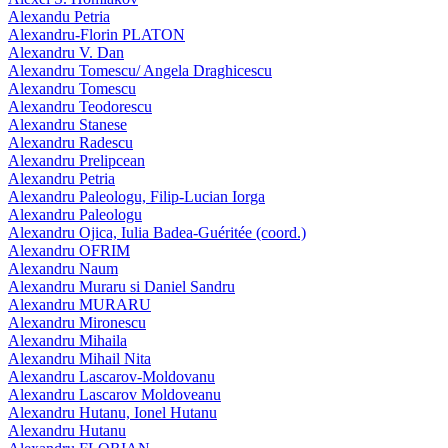
Alexandu Petria
Alexandru-Florin PLATON
Alexandru V. Dan
Alexandru Tomescu/ Angela Draghicescu
Alexandru Tomescu
Alexandru Teodorescu
Alexandru Stanese
Alexandru Radescu
Alexandru Prelipcean
Alexandru Petria
Alexandru Paleologu, Filip-Lucian Iorga
Alexandru Paleologu
Alexandru Ojica, Iulia Badea-Guéritée (coord.)
Alexandru OFRIM
Alexandru Naum
Alexandru Muraru si Daniel Sandru
Alexandru MURARU
Alexandru Mironescu
Alexandru Mihaila
Alexandru Mihail Nita
Alexandru Lascarov-Moldovanu
Alexandru Lascarov Moldoveanu
Alexandru Hutanu, Ionel Hutanu
Alexandru Hutanu