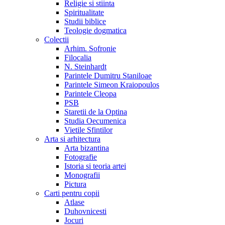
Religie si stiinta
Spiritualitate
Studii biblice
Teologie dogmatica
Colectii
Arhim. Sofronie
Filocalia
N. Steinhardt
Parintele Dumitru Staniloae
Parintele Simeon Kraiopoulos
Parintele Cleopa
PSB
Staretii de la Optina
Studia Oecumenica
Vietile Sfintilor
Arta si arhitectura
Arta bizantina
Fotografie
Istoria si teoria artei
Monografii
Pictura
Carti pentru copii
Atlase
Duhovnicesti
Jocuri