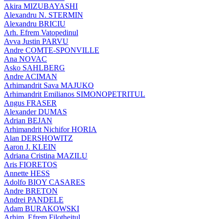
Akira MIZUBAYASHI
Alexandru N. STERMIN
Alexandru BRICIU
Arh. Efrem Vatopedinul
Avva Justin PARVU
Andre COMTE-SPONVILLE
Ana NOVAC
Asko SAHLBERG
Andre ACIMAN
Arhimandrit Sava MAJUKO
Arhimandrit Emilianos SIMONOPETRITUL
Angus FRASER
Alexander DUMAS
Adrian BEJAN
Arhimandrit Nichifor HORIA
Alan DERSHOWITZ
Aaron J. KLEIN
Adriana Cristina MAZILU
Aris FIORETOS
Annette HESS
Adolfo BIOY CASARES
Andre BRETON
Andrei PANDELE
Adam BURAKOWSKI
Arhim. Efrem Filotheitul