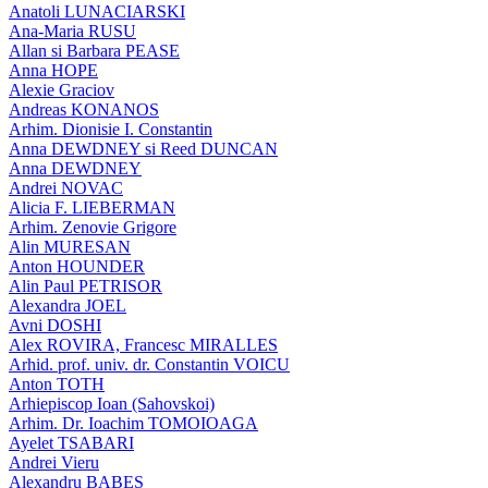
Anatoli LUNACIARSKI
Ana-Maria RUSU
Allan si Barbara PEASE
Anna HOPE
Alexie Graciov
Andreas KONANOS
Arhim. Dionisie I. Constantin
Anna DEWDNEY si Reed DUNCAN
Anna DEWDNEY
Andrei NOVAC
Alicia F. LIEBERMAN
Arhim. Zenovie Grigore
Alin MURESAN
Anton HOUNDER
Alin Paul PETRISOR
Alexandra JOEL
Avni DOSHI
Alex ROVIRA, Francesc MIRALLES
Arhid. prof. univ. dr. Constantin VOICU
Anton TOTH
Arhiepiscop Ioan (Sahovskoi)
Arhim. Dr. Ioachim TOMOIOAGA
Ayelet TSABARI
Andrei Vieru
Alexandru BABES