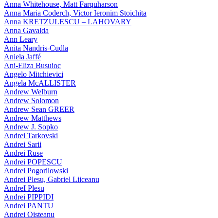
Anna Whitehouse, Matt Farquharson
Anna Maria Coderch, Victor Ieronim Stoichita
Anna KRETZULESCU – LAHOVARY
Anna Gavalda
Ann Leary
Anita Nandris-Cudla
Aniela Jaffé
Ani-Eliza Busuioc
Angelo Mitchievici
Angela McALLISTER
Andrew Welburn
Andrew Solomon
Andrew Sean GREER
Andrew Matthews
Andrew J. Sopko
Andrei Tarkovski
Andrei Sarii
Andrei Ruse
Andrei POPESCU
Andrei Pogorilowski
Andrei Plesu, Gabriel Liiceanu
AndreI Plesu
Andrei PIPPIDI
Andrei PANTU
Andrei Oisteanu