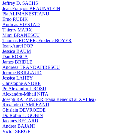
Jeffrey D. SACHS
Jean-François BRAUNSTEIN
Pia ALIMANESTIANU
Erno RUBIK
Andreas VIESTAD
Thierry MARX
Mimi BRANESCU
Thomas ROMER, Frederic BOYER
Ioan-Aurel POP
Jessica BAUM
Dan ROSCA
James BRIDLE
Andreea TRANDAFIRESCU
Jerome BRILLAUD
Jessica LAHEY
Christophe ANDRE
Pr. Alexandru I. ROSU
Alexandru-Mihail NITA
Joseph RATZINGER (Papa Benedict al XVI-lea)
Ruxandra CAMPEANU
Ghislain DEVROEDE
Dr. Robin L. GOBIN
Jacques REGARD
Andrea BAJANI
Victor SERGE