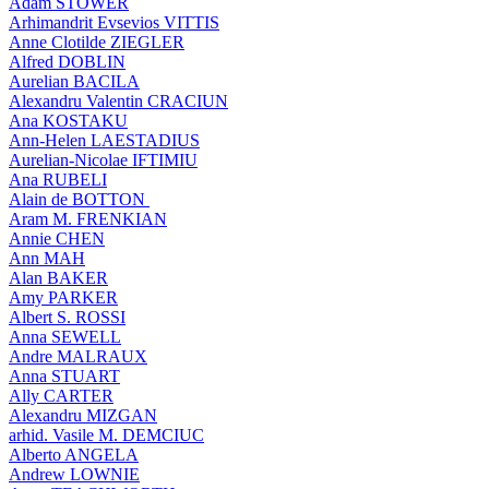
Adam STOWER
Arhimandrit Evsevios VITTIS
Anne Clotilde ZIEGLER
Alfred DOBLIN
Aurelian BACILA
Alexandru Valentin CRACIUN
Ana KOSTAKU
Ann-Helen LAESTADIUS
Aurelian-Nicolae IFTIMIU
Ana RUBELI
Alain de BOTTON
Aram Μ. FRENKIAN
Annie CHEN
Ann MAH
Alan BAKER
Amy PARKER
Albert S. ROSSI
Anna SEWELL
Andre MALRAUX
Anna STUART
Ally CARTER
Alexandru MIZGAN
arhid. Vasile M. DEMCIUC
Alberto ANGELA
Andrew LOWNIE