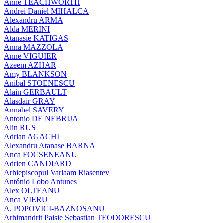
Anne TEACHWORTH
Andrei Daniel MIHALCA
Alexandru ARMA
Alda MERINI
Atanasie KATIGAS
Anna MAZZOLA
Anne VIGUIER
Azeem AZHAR
Amy BLANKSON
Anibal STOENESCU
Alain GERBAULT
Alasdair GRAY
Annabel SAVERY
Antonio DE NEBRIJA
Alin RUS
Adrian AGACHI
Alexandru Atanase BARNA
Anca FOCSENEANU
Adrien CANDIARD
Arhiepiscopul Varlaam Riasentev
António Lobo Antunes
Alex OLTEANU
Anca VIERU
A. POPOVICI-BAZNOSANU
Arhimandrit Paisie Sebastian TEODORESCU