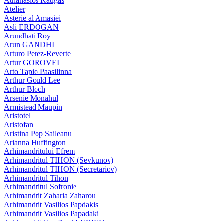
Athanasios Katigas
Atelier
Asterie al Amasiei
Asli ERDOGAN
Arundhati Roy
Arun GANDHI
Arturo Perez-Reverte
Artur GOROVEI
Arto Tapio Paasilinna
Arthur Gould Lee
Arthur Bloch
Arsenie Monahul
Armistead Maupin
Aristotel
Aristofan
Aristina Pop Saileanu
Arianna Huffington
Arhimandritului Efrem
Arhimandritul TIHON (Sevkunov)
Arhimandritul TIHON (Secretariov)
Arhimandritul Tihon
Arhimandritul Sofronie
Arhimandrit Zaharia Zaharou
Arhimandrit Vasilios Papdakis
Arhimandrit Vasilios Papadaki