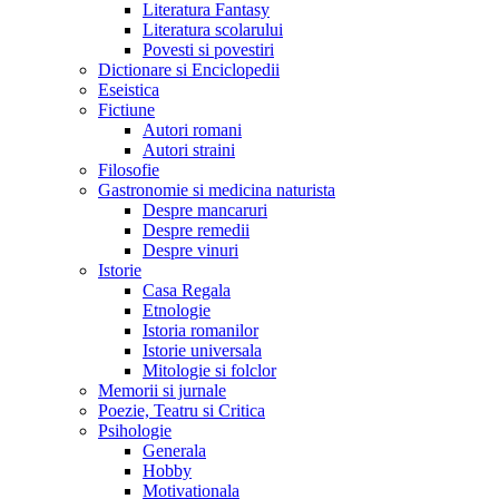
Literatura Fantasy
Literatura scolarului
Povesti si povestiri
Dictionare si Enciclopedii
Eseistica
Fictiune
Autori romani
Autori straini
Filosofie
Gastronomie si medicina naturista
Despre mancaruri
Despre remedii
Despre vinuri
Istorie
Casa Regala
Etnologie
Istoria romanilor
Istorie universala
Mitologie si folclor
Memorii si jurnale
Poezie, Teatru si Critica
Psihologie
Generala
Hobby
Motivationala