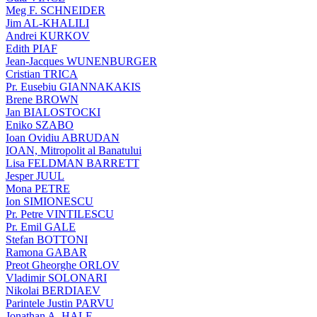
Meg F. SCHNEIDER
Jim AL-KHALILI
Andrei KURKOV
Edith PIAF
Jean-Jacques WUNENBURGER
Cristian TRICA
Pr. Eusebiu GIANNAKAKIS
Brene BROWN
Jan BIALOSTOCKI
Eniko SZABO
Ioan Ovidiu ABRUDAN
IOAN, Mitropolit al Banatului
Lisa FELDMAN BARRETT
Jesper JUUL
Mona PETRE
Ion SIMIONESCU
Pr. Petre VINTILESCU
Pr. Emil GALE
Stefan BOTTONI
Ramona GABAR
Preot Gheorghe ORLOV
Vladimir SOLONARI
Nikolai BERDIAEV
Parintele Justin PARVU
Jonathan A. HALE