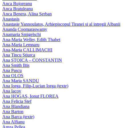
Anca Bujoreanu
Anca Bratuleanu
Anca Benera, Alina Serban
Anastasis
Anastasie Yannoulatos, Arhiepiscopul Tiranei si al intregii Albanii
Ananda Coomaraswamy
Anamaria Smigelschi
Ana-Maria Weller, Edith Thabet
Ana-Maria Lemnaru
Ana-Maria CALLIMACHI
Ana Tincu Stiurca
Ana STOICA – CONSTANTIN
Ana Smith Iltis
Ana Pascu
Ana OLOS
Ana Maria SANDU
Ana Iorga, Filip-Lucian Iorga (texte)
Ana Iacov
Ana HOGAS, Ionut FLOREA
Ana Felicia Stef
Ana Blandiana
Ana Barton
Ana Barca (texte)
Ana Alfianu
Amza Pellea