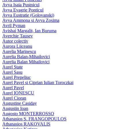
Avva Isaia Pustnicul
Avva Evagrie Ponticul
Avva Eustratie (Golovanski)
Avva Ammona si Avva Zosima
Avril Pyman
Avishai Margalit, Ian Buruma
Averchie Tausev
Autor colectiv
Aurora Liiceanu
Aurelia Marinescu
Aurelia Balan-Mihailovici
Aurelia Balan Mihailovici
Aurel State
Aurel Sasu
Aurel Prepeliuc
Aurel Pavel si Ciprian Iulian Toroczkai
Aurel Pavel
Aurel IONESCU
Aurel Cioran
Augustine Casiday
Augustin Ioan
Augosto MONTERROSSO
Athanasios S. FRANGOPOULOS
Athanasios RAKOVALIS