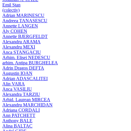
Emil Stan
(colectiv)
Adrian MARINESCU
Andreea TANASESCU
Annette LANGEN
Aly COHEN
Annette BJERGFELDT
Alexandru ARAMA
Alexandru MEXI
Anca STANGACIU
Arhim. Elisei NEDESCU
arhim. Antipa BURGHELEA
Adrin Dragos DEFTA
Augustin IOAN
Adrian ADASCALITEI
Alin VARA
Anca VASILIU
Alexandra TARZIU
Arhid. Laurean MIRCEA
Alexandru MARCHIDAN
Adriana CORDALI
Ann PATCHETT
Anthony BALE
Alina BALTAC