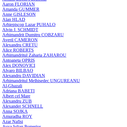
Aaron FLORIAN
Amanda GUMMER
Anne GISLESON
Alan HLAD
Arhiepiscop Lazar PUHALO
Alvin J. SCHMIDT
Arhimandrit Dumitru COBZARU
Averil CAMERON
Alexandru CRETU
Alice ROBERTS
Arhimandritul Zaharia ZAHAROU
Antoaneta OPRIS
Alex DONOVICI
Alvaro BILBAO
Alexandru DAVIDIAN
Arhimandritul Melhisedec UNGUREANU
Al-Ghazali
Adriana BABETI
Albert cel Mare
Alexandru ZUB
Alexander SCHNELL
Anna SOJKA
Amuradha ROY
Azar Nafisi
Avva Iulian Pomerius