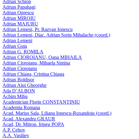
Adrian Schiop
Adrian Papahagi
Adrian Oprescu
Adrian MIROIU
Adrian MAJURU
Adrian Lemeni, Pr. Razvan Ionescu
Adrian Lemeni, Diac. Adrian Sorin Mihalache (coord.)
Adrian Lemeni
Adrian Guta
Adrian G. ROMILA
Adrian CIOROIANU, Oana MIHAILA
Adrian Cioroianu, Mihaela Simina
Adrian Cioroianu
Adrian Chiaga, Cristina Chiaga
Adrian Boldisor
Adrian Alui Gheorghe
Ada D’ALBON
Achim Mihu
Academician Florin CONSTANTINIU
Academia Romana
Acad. Marius Sala, Liliana Ionescu-Ruxandoiu (coord.)
Acad. Alexandru GRAUR
Acad, Dr. Mitrop. Irineu POPA
A.P. Cehov
A.A. Vasiliev