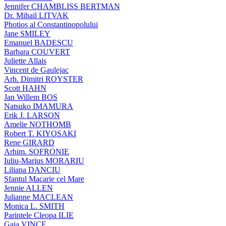
Jennifer CHAMBLISS BERTMAN
Dr. Mihail LITVAK
Photios al Constantinopolului
Jane SMILEY
Emanuel BADESCU
Barbara COUVERT
Juliette Allais
Vincent de Gaulejac
Arh. Dimitri ROYSTER
Scott HAHN
Jan Willem BOS
Natsuko IMAMURA
Erik J. LARSON
Amelie NOTHOMB
Robert T. KIYOSAKI
Rene GIRARD
Arhim. SOFRONIE
Iuliu-Marius MORARIU
Liliana DANCIU
Sfantul Macarie cel Mare
Jennie ALLEN
Julianne MACLEAN
Monica L. SMITH
Parintele Cleopa ILIE
Gaia VINCE