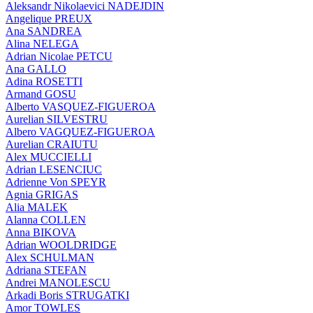
Aleksandr Nikolaevici NADEJDIN
Angelique PREUX
Ana SANDREA
Alina NELEGA
Adrian Nicolae PETCU
Ana GALLO
Adina ROSETTI
Armand GOSU
Alberto VASQUEZ-FIGUEROA
Aurelian SILVESTRU
Albero VAGQUEZ-FIGUEROA
Aurelian CRAIUTU
Alex MUCCIELLI
Adrian LESENCIUC
Adrienne Von SPEYR
Agnia GRIGAS
Alia MALEK
Alanna COLLEN
Anna BIKOVA
Adrian WOOLDRIDGE
Alex SCHULMAN
Adriana STEFAN
Andrei MANOLESCU
Arkadi Boris STRUGATKI
Amor TOWLES