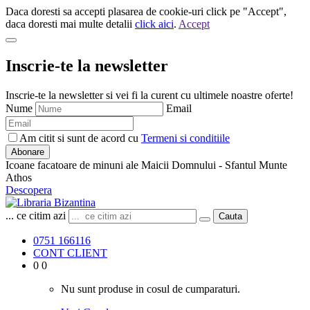
Daca doresti sa accepti plasarea de cookie-uri click pe "Accept",
daca doresti mai multe detalii
click aici
.
Accept
Inscrie-te la newsletter
Inscrie-te la newsletter si vei fi la curent cu ultimele noastre oferte!
Nume
Email
Am citit si sunt de acord cu
Termeni si conditiile
Abonare
Icoane facatoare de minuni ale Maicii Domnului - Sfantul Munte
Athos
Descopera
... ce citim azi
Cauta
0751 166116
CONT CLIENT
0
0
Nu sunt produse in cosul de cumparaturi.