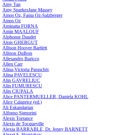
Amy Tan
Amy SparkesJane Massey
Amos Oz, Fania Oz-Salzberger
Amos Oz
Aminatta FORNA
Amin MAALOUF
Alphonse Daudet
Alois GHERGUT
Allison Hoover Bartlett
Allison DuBois
Allesandro Baricco
Allen Carr
Alina-Victoria Paraschiv
Alina PAVELESCU
Alin GAVRELIUC
Alin FUMURESCU
Alin CIUPALA
Alice PANTERMUELLER, Daniela KOHL
Alice Calaprice (ed.)
Ali Eskandarian
Alfonso Signorini
Alexis Torrance
Alexis de Tocqueville
Alexia BARRABLE, Dr. Jenny BARNETT
Alexei S. Homiakov