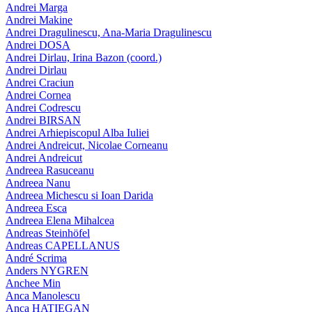
Andrei Marga
Andrei Makine
Andrei Dragulinescu, Ana-Maria Dragulinescu
Andrei DOSA
Andrei Dirlau, Irina Bazon (coord.)
Andrei Dirlau
Andrei Craciun
Andrei Cornea
Andrei Codrescu
Andrei BIRSAN
Andrei Arhiepiscopul Alba Iuliei
Andrei Andreicut, Nicolae Corneanu
Andrei Andreicut
Andreea Rasuceanu
Andreea Nanu
Andreea Michescu si Ioan Darida
Andreea Esca
Andreea Elena Mihalcea
Andreas Steinhöfel
Andreas CAPELLANUS
André Scrima
Anders NYGREN
Anchee Min
Anca Manolescu
Anca HATIEGAN