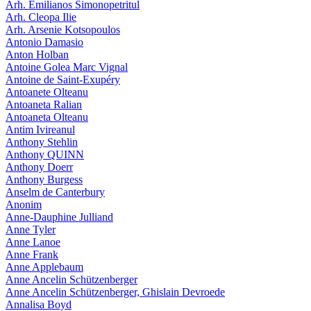
Arh. Emilianos Simonopetritul
Arh. Cleopa Ilie
Arh. Arsenie Kotsopoulos
Antonio Damasio
Anton Holban
Antoine Golea Marc Vignal
Antoine de Saint-Exupéry
Antoanete Olteanu
Antoaneta Ralian
Antoaneta Olteanu
Antim Ivireanul
Anthony Stehlin
Anthony QUINN
Anthony Doerr
Anthony Burgess
Anselm de Canterbury
Anonim
Anne-Dauphine Julliand
Anne Tyler
Anne Lanoe
Anne Frank
Anne Applebaum
Anne Ancelin Schützenberger
Anne Ancelin Schützenberger, Ghislain Devroede
Annalisa Boyd