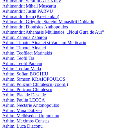
Arhimandrit Serafim ALEXIEV
Arhimandrit Mihail Muscariu
Arhimandrit Justin PARVU
Arhimandrit Ioan (Krestiankin)
Arhimandrit Grigorie, Staretul Manastirii Dohiariu
Arhimandrit Dionisios Anthopoulos
Arhimandrit Athanasie Mitilinaios, „Noul Gura de Aur”
Arhim. Zaharia Zaharou
Arhim. Timotei Aioanei si Varlaam Merticariu
Arhim. Timotei Aioanei
Arhim. Teofilact Marinakis
Arhim. Teofil Tia
Arhim. Teofil Paraian
Arhim. Teofan Mada
Arhim. Sofian BOGHIU
Arhim. Simeon KRAIOPOULOS
Arhim. Policarp Chitulescu (coord.)
Arhim. Policapr Chitulescu
Arhim. Placide Deseille
Arhim. Paulin LECCA
Arhim. Nectarie Antonopoulos
Arhim. Mina Dobzeu
Arhim. Melhisedec Ungureanu
Arhim. Maximos Constas
Arhim. Luca Diaconu