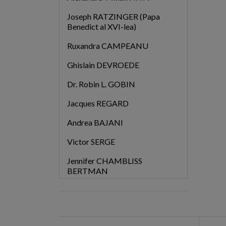
Joseph RATZINGER (Papa
Benedict al XVI-lea)
Ruxandra CAMPEANU
Ghislain DEVROEDE
Dr. Robin L. GOBIN
Jacques REGARD
Andrea BAJANI
Victor SERGE
Jennifer CHAMBLISS
BERTMAN
Dr. Mihail LITVAK
Photios al Constantinopolului