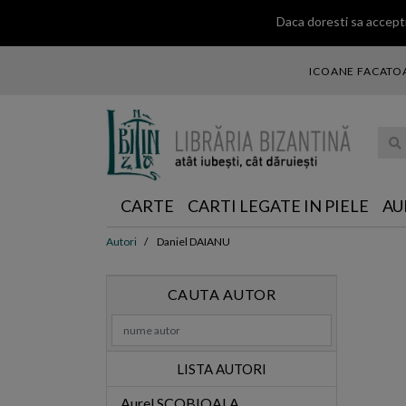
Daca doresti sa accepti
ICOANE FACATOA
... ce 
CARTE
CARTI LEGATE IN PIELE
AU
Autori
Daniel DAIANU
CAUTA AUTOR
LISTA AUTORI
Aurel SCOBIOALA