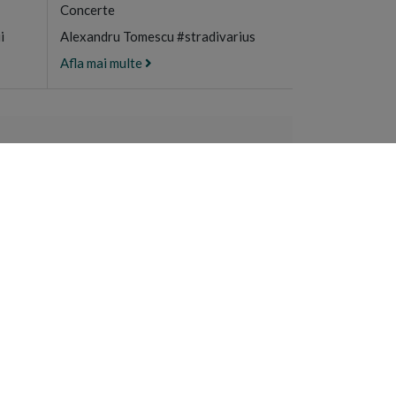
Concerte
i
Alexandru Tomescu #stradivarius
Afla mai multe
ULUI MUNTE
e manastiresti
n Sfantul Munte
recia
RA
NEWSLETTER