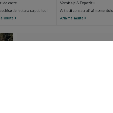
ri de carte
Vernisaje & Expozitii
eschise de lectura cu publicul
Artistii consacrati ai momentulu
mai multe
Afla mai multe
CAMARA SFANT
Magazin de produs
certificate ECO di
Athos, G
DESCOPE
UTILE
CONTACT