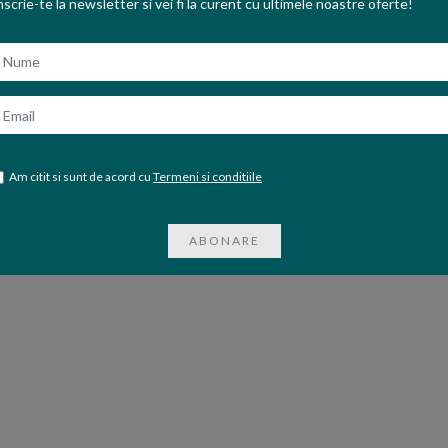
nscrie-te la newsletter si vei fi la curent cu ultimele noastre oferte!
ume
mail
Am citit si sunt de acord cu
Termeni si conditiile
ABONARE