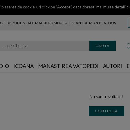
 plasarea de cookie-uri click pe "Accept", daca doresti mai multe detalii
cl
RE DE MINUNI ALE MAICII DOMNULUI - SFANTUL MUNTE ATHOS
citim azi
CAUTA
DIO
ICOANA
MANASTIREA VATOPEDI
AUTORI
E
Nu sunt rezultate!
CONTINUA