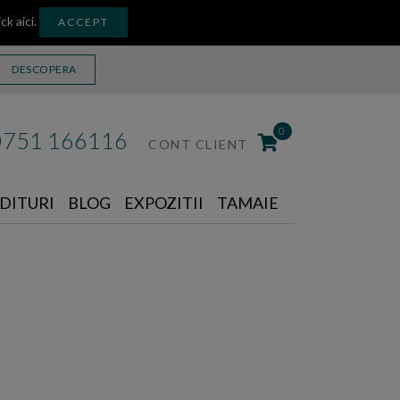
ick aici
.
ACCEPT
DESCOPERA
0
0751 166116
CONT CLIENT
DITURI
BLOG
EXPOZITII
TAMAIE