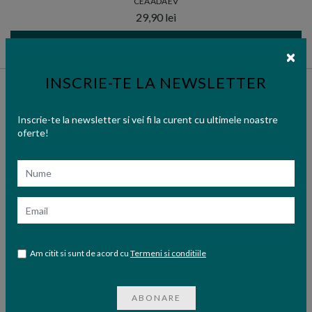
CEAADAEV
29,90 lei
ADAUGA IN COS
INSCRIE-TE LA NEWSLETTER
Inscrie-te la newsletter si vei fi la curent cu ultimele noastre
oferte!
Nume
Email
Am citit si sunt de acord cu
Termeni si conditiile
ABONARE