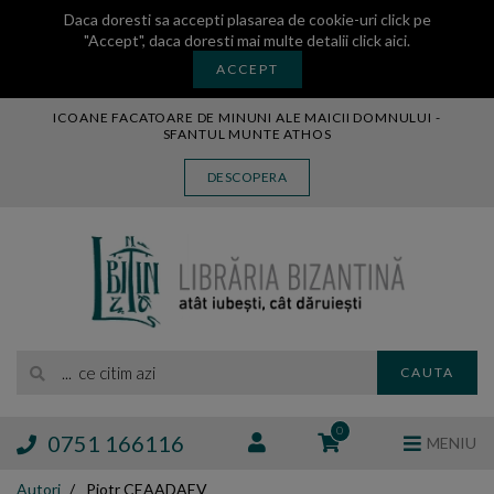
Daca doresti sa accepti plasarea de cookie-uri click pe
"Accept", daca doresti mai multe detalii
click aici
.
ACCEPT
ICOANE FACATOARE DE MINUNI ALE MAICII DOMNULUI -
SFANTUL MUNTE ATHOS
CARTE
DESCOPERA
CARTI LEGATE IN PIELE
AUDIO
ICOANA
MANASTIREA VATOPEDI
AUTORI
EDITURI
... ce citim azi
CAUTA
BLOG
EXPOZITII
0
0751 166116
MENIU
TAMAIE
Autori
Piotr CEAADAEV