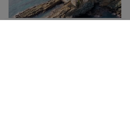
CAMARA SFANTULUI MUNTE
Magazin de produse manastiresti certificate ECO
din Sfantul Munte Athos, Grecia
DESCOPERA
LIBRARIA BIZANTINA
Librarie online de carte religioasa ortodoxa.
Atelier legatorie de carti in piele.
Magazin de icoane ortodoxe.
Mica galerie de arta crestina.