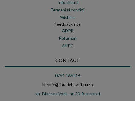
Info clienti
Termeni si conditii
Wishlist
Feedback site
GDPR
Returnari
ANPC
CONTACT
0751 166116
librarie@librariabizantina.ro
str. Bibescu Voda, nr. 20, Bucuresti
Luni-Vineri: 9:00-20:00
Sambata: 10:00-18:00
Duminica: INCHIS