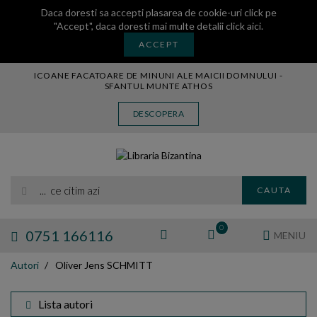
Daca doresti sa accepti plasarea de cookie-uri click pe
"Accept", daca doresti mai multe detalii
click aici
.
ACCEPT
ICOANE FACATOARE DE MINUNI ALE MAICII DOMNULUI -
SFANTUL MUNTE ATHOS
CARTE
DESCOPERA
CARTI LEGATE IN PIELE
AUDIO
ICOANA
... ce citim azi
MANASTIREA VATOPEDI
CAUTA
AUTORI
EDITURI
0
0751 166116
MENIU
BLOG
Autori
Oliver Jens SCHMITT
EXPOZITII
TAMAIE
Lista autori