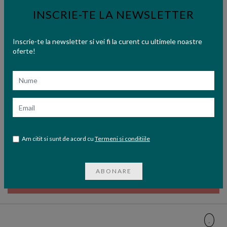
INSCRIE-TE LA NEWSLETTER
Inscrie-te la newsletter si vei fi la curent cu ultimele noastre
oferte!
Nume
Email
Editura:
Polirom
Am citit si sunt de acord cu
Termeni si conditiile
Skanderbeg - Noul Alexandru al Balcanilor de Oliver Jens
SCHMITT
65,00 lei
ABONARE
STOC EPUIZAT