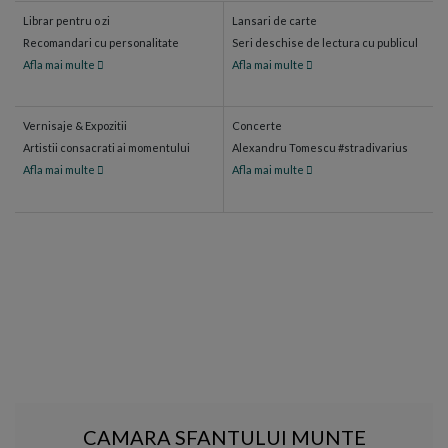
Librar pentru o zi
Lansari de carte
Recomandari cu personalitate
Seri deschise de lectura cu publicul
Afla mai multe
Afla mai multe
Vernisaje & Expozitii
Concerte
Artistii consacrati ai momentului
Alexandru Tomescu #stradivarius
Afla mai multe
Afla mai multe
CAMARA SFANTULUI MUNTE