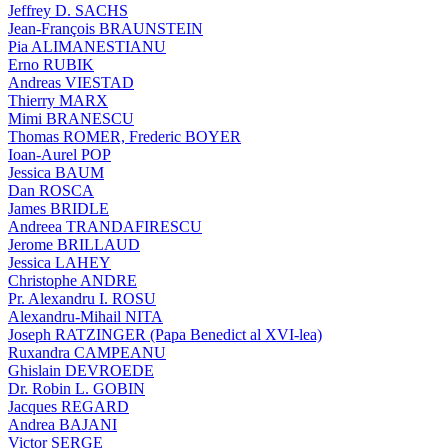
Jeffrey D. SACHS
Jean-François BRAUNSTEIN
Pia ALIMANESTIANU
Erno RUBIK
Andreas VIESTAD
Thierry MARX
Mimi BRANESCU
Thomas ROMER, Frederic BOYER
Ioan-Aurel POP
Jessica BAUM
Dan ROSCA
James BRIDLE
Andreea TRANDAFIRESCU
Jerome BRILLAUD
Jessica LAHEY
Christophe ANDRE
Pr. Alexandru I. ROSU
Alexandru-Mihail NITA
Joseph RATZINGER (Papa Benedict al XVI-lea)
Ruxandra CAMPEANU
Ghislain DEVROEDE
Dr. Robin L. GOBIN
Jacques REGARD
Andrea BAJANI
Victor SERGE