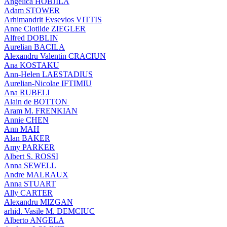
Angelica HOBJILA
Adam STOWER
Arhimandrit Evsevios VITTIS
Anne Clotilde ZIEGLER
Alfred DOBLIN
Aurelian BACILA
Alexandru Valentin CRACIUN
Ana KOSTAKU
Ann-Helen LAESTADIUS
Aurelian-Nicolae IFTIMIU
Ana RUBELI
Alain de BOTTON
Aram Μ. FRENKIAN
Annie CHEN
Ann MAH
Alan BAKER
Amy PARKER
Albert S. ROSSI
Anna SEWELL
Andre MALRAUX
Anna STUART
Ally CARTER
Alexandru MIZGAN
arhid. Vasile M. DEMCIUC
Alberto ANGELA