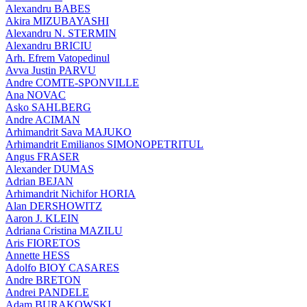
Alexandru BABES
Akira MIZUBAYASHI
Alexandru N. STERMIN
Alexandru BRICIU
Arh. Efrem Vatopedinul
Avva Justin PARVU
Andre COMTE-SPONVILLE
Ana NOVAC
Asko SAHLBERG
Andre ACIMAN
Arhimandrit Sava MAJUKO
Arhimandrit Emilianos SIMONOPETRITUL
Angus FRASER
Alexander DUMAS
Adrian BEJAN
Arhimandrit Nichifor HORIA
Alan DERSHOWITZ
Aaron J. KLEIN
Adriana Cristina MAZILU
Aris FIORETOS
Annette HESS
Adolfo BIOY CASARES
Andre BRETON
Andrei PANDELE
Adam BURAKOWSKI