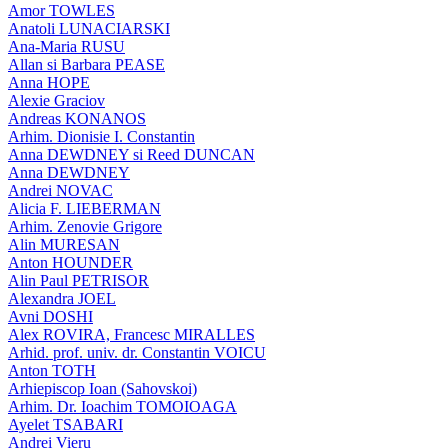
Amor TOWLES
Anatoli LUNACIARSKI
Ana-Maria RUSU
Allan si Barbara PEASE
Anna HOPE
Alexie Graciov
Andreas KONANOS
Arhim. Dionisie I. Constantin
Anna DEWDNEY si Reed DUNCAN
Anna DEWDNEY
Andrei NOVAC
Alicia F. LIEBERMAN
Arhim. Zenovie Grigore
Alin MURESAN
Anton HOUNDER
Alin Paul PETRISOR
Alexandra JOEL
Avni DOSHI
Alex ROVIRA, Francesc MIRALLES
Arhid. prof. univ. dr. Constantin VOICU
Anton TOTH
Arhiepiscop Ioan (Sahovskoi)
Arhim. Dr. Ioachim TOMOIOAGA
Ayelet TSABARI
Andrei Vieru