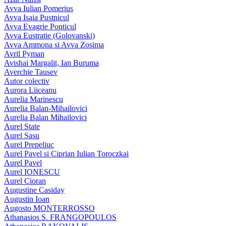
Avva Iulian Pomerius
Avva Isaia Pustnicul
Avva Evagrie Ponticul
Avva Eustratie (Golovanski)
Avva Ammona si Avva Zosima
Avril Pyman
Avishai Margalit, Ian Buruma
Averchie Tausev
Autor colectiv
Aurora Liiceanu
Aurelia Marinescu
Aurelia Balan-Mihailovici
Aurelia Balan Mihailovici
Aurel State
Aurel Sasu
Aurel Prepeliuc
Aurel Pavel si Ciprian Iulian Toroczkai
Aurel Pavel
Aurel IONESCU
Aurel Cioran
Augustine Casiday
Augustin Ioan
Augosto MONTERROSSO
Athanasios S. FRANGOPOULOS