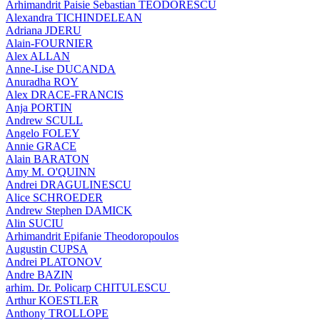
Arhimandrit Paisie Sebastian TEODORESCU
Alexandra TICHINDELEAN
Adriana JDERU
Alain-FOURNIER
Alex ALLAN
Anne-Lise DUCANDA
Anuradha ROY
Alex DRACE-FRANCIS
Anja PORTIN
Andrew SCULL
Angelo FOLEY
Annie GRACE
Alain BARATON
Amy M. O'QUINN
Andrei DRAGULINESCU
Alice SCHROEDER
Andrew Stephen DAMICK
Alin SUCIU
Arhimandrit Epifanie Theodoropoulos
Augustin CUPSA
Andrei PLATONOV
Andre BAZIN
arhim. Dr. Policarp CHITULESCU
Arthur KOESTLER
Anthony TROLLOPE