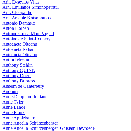
Arh. Evsevios Vittis
Arh. Emilianos Simonopetritul
Arh. Cleopa Ilie
Arh. Arsenie Kotsopoulos
Antonio Damasio
Anton Holban
Antoine Golea Marc Vignal
Antoine de Saint-Exupéry
Antoanete Olteanu
Antoaneta Ralian
Antoaneta Olteanu
Antim Ivireanul
Anthony Stehlin
Anthony QUINN
Anthony Doerr
Anthony Burgess
Anselm de Canterbury
Anonim
Anne-Dauphine Julliand
Anne Tyler
Anne Lanoe
Anne Frank
Anne Applebaum
Anne Ancelin Schützenberger
Anne Ancelin Schützenberger, Ghislain Devroede