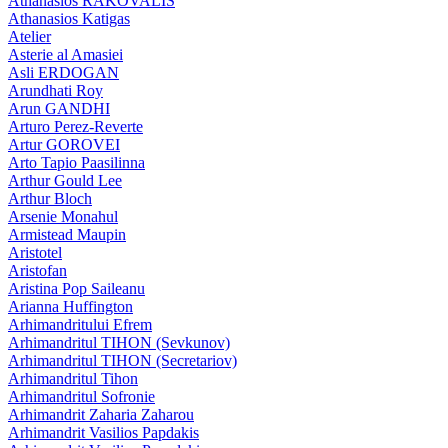
Athanasios RAKOVALIS
Athanasios Katigas
Atelier
Asterie al Amasiei
Asli ERDOGAN
Arundhati Roy
Arun GANDHI
Arturo Perez-Reverte
Artur GOROVEI
Arto Tapio Paasilinna
Arthur Gould Lee
Arthur Bloch
Arsenie Monahul
Armistead Maupin
Aristotel
Aristofan
Aristina Pop Saileanu
Arianna Huffington
Arhimandritului Efrem
Arhimandritul TIHON (Sevkunov)
Arhimandritul TIHON (Secretariov)
Arhimandritul Tihon
Arhimandritul Sofronie
Arhimandrit Zaharia Zaharou
Arhimandrit Vasilios Papdakis