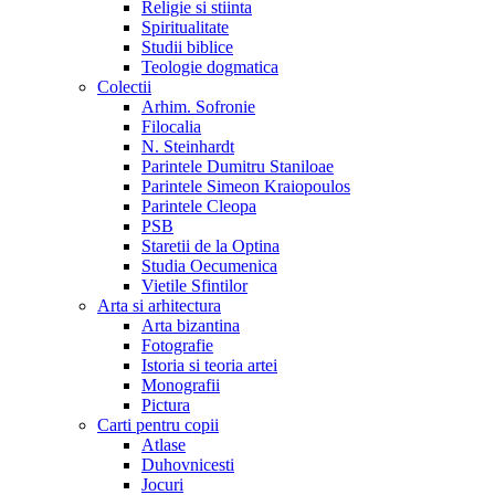
Religie si stiinta
Spiritualitate
Studii biblice
Teologie dogmatica
Colectii
Arhim. Sofronie
Filocalia
N. Steinhardt
Parintele Dumitru Staniloae
Parintele Simeon Kraiopoulos
Parintele Cleopa
PSB
Staretii de la Optina
Studia Oecumenica
Vietile Sfintilor
Arta si arhitectura
Arta bizantina
Fotografie
Istoria si teoria artei
Monografii
Pictura
Carti pentru copii
Atlase
Duhovnicesti
Jocuri