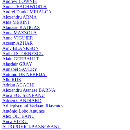
Andrew LOWNIE
Anne TEACHWORTH
Andrei Daniel MIHALCA
Alexandru ARMA
Alda MERINI
Atanasie KATIGAS
Anna MAZZOLA
Anne VIGUIER
Azeem AZHAR
Amy BLANKSON
Anibal STOENESCU
Alain GERBAULT
Alasdair GRAY
Annabel SAVERY
Antonio DE NEBRIJA
Alin RUS
Adrian AGACHI
Alexandru Atanase BARNA
Anca FOCSENEANU
Adrien CANDIARD
Arhiepiscopul Varlaam Riasentev
António Lobo Antunes
Alex OLTEANU
Anca VIERU
A. POPOVICI-BAZNOSANU