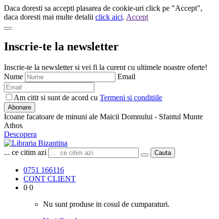
Daca doresti sa accepti plasarea de cookie-uri click pe "Accept",
daca doresti mai multe detalii
click aici
.
Accept
Inscrie-te la newsletter
Inscrie-te la newsletter si vei fi la curent cu ultimele noastre oferte!
Nume
Email
Am citit si sunt de acord cu
Termeni si conditiile
Abonare
Icoane facatoare de minuni ale Maicii Domnului - Sfantul Munte
Athos
Descopera
... ce citim azi
Cauta
0751 166116
CONT CLIENT
0
0
Nu sunt produse in cosul de cumparaturi.