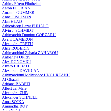
Arhim. Efrem Filotheitul
Aaron FLORIAN
Amanda GUMMER
Anne GISLESON
Alan HLAD
Arhiepiscop Lazar PUHALO
Alvin J. SCHMIDT
Arhimandrit Dumitru COBZARU
Averil CAMERON
Alexandru CRETU
Alice ROBERTS
Arhimandritul Zaharia ZAHAROU
Antoaneta OPRIS
Alex DONOVICI
Alvaro BILBAO
Alexandru DAVIDIAN
Arhimandritul Melhisedec UNGUREANU
Al-Ghazali
Adriana BABETI
Albert cel Mare
Alexandru ZUB
Alexander SCHNELL
Anna SOJKA
Amuradha ROY
Azar Nafisi