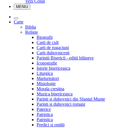
Vezi Cosul
MENIU
Carte
Biblia
Religie
Biografii
Carti de cult
Carti de rugaciuni
Carti duhovnicesti
Parintii Bisericii - editii bilingve
Iconografie
Istorie bisericeasca
Liturgica
Marturisitori
Misiologie
Morala crestina
Muzica bisericeasca
Parinti si duhovnici din Sfantul Munte
Parinti si duhovnici romani
Paterice
Patristica
Patristica
Predici si omilii