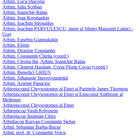
Arhim. Luca Diaconu
Arhim. Iuliu Scriban
Arhim. Ioanichie Balan
Arhim. Ioan Krestiankin
Arhim. Ioachim Stroggilos
Arhim. Ioachim PARVULESCU, staret al Sfintei Manastiri Lainici -
Gorj
Arhim. Eusebiu Giannakakis
Arhim. Efrem
Arhim. Dionisie Constantin
Arhim. Constantin Chirila (coord.)
Arhim. Cleopa Ilie, Arhim. Ioanichie Balan
Arhim. Clement Haralam, Cezar Florin Cocuz (coord.)
Arhim. Benedict GHIUS
Arhim. Athanasie Stavrovouniotul
Arhim. Arsenie Papacioc
Arhiepiscopul Chrysostomos al Etnei si Parintele James Thornton
Arhiepiscopul Chrysostomos al Etnei si Episcopul Ambrozie al
Methonei
Arhiepiscopul Chrysostomos al Etnei
Arhiepiscop Vasili Krivosein
Arhiepiscop Justinian Chira
Arhidiacon Razvan-Constantin Stefan
Arhid. Sebastian Barbu-Bucur
Arhid. prof. dr. Constantin Voicu