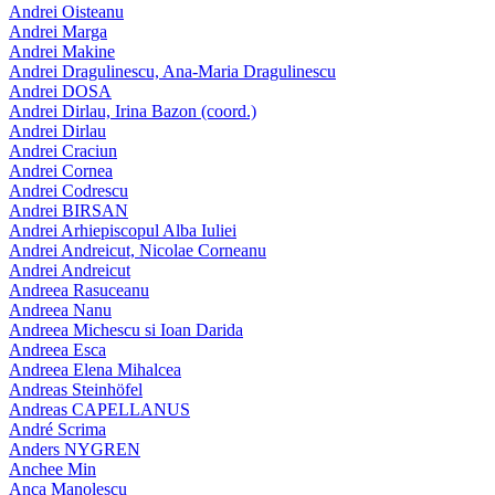
Andrei Oisteanu
Andrei Marga
Andrei Makine
Andrei Dragulinescu, Ana-Maria Dragulinescu
Andrei DOSA
Andrei Dirlau, Irina Bazon (coord.)
Andrei Dirlau
Andrei Craciun
Andrei Cornea
Andrei Codrescu
Andrei BIRSAN
Andrei Arhiepiscopul Alba Iuliei
Andrei Andreicut, Nicolae Corneanu
Andrei Andreicut
Andreea Rasuceanu
Andreea Nanu
Andreea Michescu si Ioan Darida
Andreea Esca
Andreea Elena Mihalcea
Andreas Steinhöfel
Andreas CAPELLANUS
André Scrima
Anders NYGREN
Anchee Min
Anca Manolescu