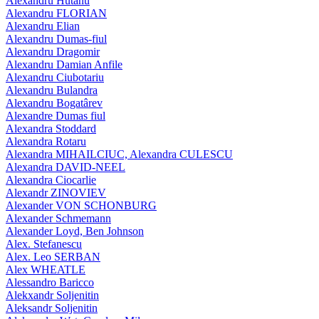
Alexandru Hutanu
Alexandru FLORIAN
Alexandru Elian
Alexandru Dumas-fiul
Alexandru Dragomir
Alexandru Damian Anfile
Alexandru Ciubotariu
Alexandru Bulandra
Alexandru Bogatârev
Alexandre Dumas fiul
Alexandra Stoddard
Alexandra Rotaru
Alexandra MIHAILCIUC, Alexandra CULESCU
Alexandra DAVID-NEEL
Alexandra Ciocarlie
Alexandr ZINOVIEV
Alexander VON SCHONBURG
Alexander Schmemann
Alexander Loyd, Ben Johnson
Alex. Stefanescu
Alex. Leo SERBAN
Alex WHEATLE
Alessandro Baricco
Alekxandr Soljenitin
Aleksandr Soljenitin