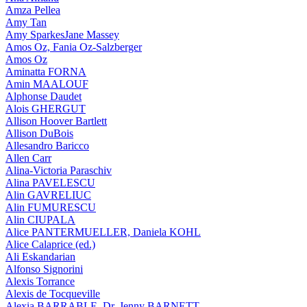
Amza Pellea
Amy Tan
Amy SparkesJane Massey
Amos Oz, Fania Oz-Salzberger
Amos Oz
Aminatta FORNA
Amin MAALOUF
Alphonse Daudet
Alois GHERGUT
Allison Hoover Bartlett
Allison DuBois
Allesandro Baricco
Allen Carr
Alina-Victoria Paraschiv
Alina PAVELESCU
Alin GAVRELIUC
Alin FUMURESCU
Alin CIUPALA
Alice PANTERMUELLER, Daniela KOHL
Alice Calaprice (ed.)
Ali Eskandarian
Alfonso Signorini
Alexis Torrance
Alexis de Tocqueville
Alexia BARRABLE, Dr. Jenny BARNETT