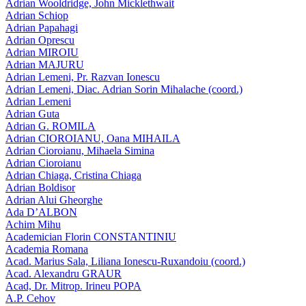
Adrian Wooldridge, John Micklethwait
Adrian Schiop
Adrian Papahagi
Adrian Oprescu
Adrian MIROIU
Adrian MAJURU
Adrian Lemeni, Pr. Razvan Ionescu
Adrian Lemeni, Diac. Adrian Sorin Mihalache (coord.)
Adrian Lemeni
Adrian Guta
Adrian G. ROMILA
Adrian CIOROIANU, Oana MIHAILA
Adrian Cioroianu, Mihaela Simina
Adrian Cioroianu
Adrian Chiaga, Cristina Chiaga
Adrian Boldisor
Adrian Alui Gheorghe
Ada D’ALBON
Achim Mihu
Academician Florin CONSTANTINIU
Academia Romana
Acad. Marius Sala, Liliana Ionescu-Ruxandoiu (coord.)
Acad. Alexandru GRAUR
Acad, Dr. Mitrop. Irineu POPA
A.P. Cehov