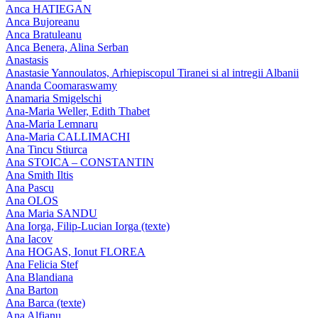
Anca HATIEGAN
Anca Bujoreanu
Anca Bratuleanu
Anca Benera, Alina Serban
Anastasis
Anastasie Yannoulatos, Arhiepiscopul Tiranei si al intregii Albanii
Ananda Coomaraswamy
Anamaria Smigelschi
Ana-Maria Weller, Edith Thabet
Ana-Maria Lemnaru
Ana-Maria CALLIMACHI
Ana Tincu Stiurca
Ana STOICA – CONSTANTIN
Ana Smith Iltis
Ana Pascu
Ana OLOS
Ana Maria SANDU
Ana Iorga, Filip-Lucian Iorga (texte)
Ana Iacov
Ana HOGAS, Ionut FLOREA
Ana Felicia Stef
Ana Blandiana
Ana Barton
Ana Barca (texte)
Ana Alfianu