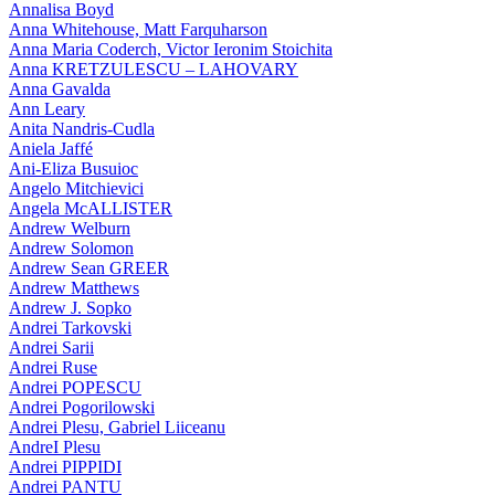
Annalisa Boyd
Anna Whitehouse, Matt Farquharson
Anna Maria Coderch, Victor Ieronim Stoichita
Anna KRETZULESCU – LAHOVARY
Anna Gavalda
Ann Leary
Anita Nandris-Cudla
Aniela Jaffé
Ani-Eliza Busuioc
Angelo Mitchievici
Angela McALLISTER
Andrew Welburn
Andrew Solomon
Andrew Sean GREER
Andrew Matthews
Andrew J. Sopko
Andrei Tarkovski
Andrei Sarii
Andrei Ruse
Andrei POPESCU
Andrei Pogorilowski
Andrei Plesu, Gabriel Liiceanu
AndreI Plesu
Andrei PIPPIDI
Andrei PANTU