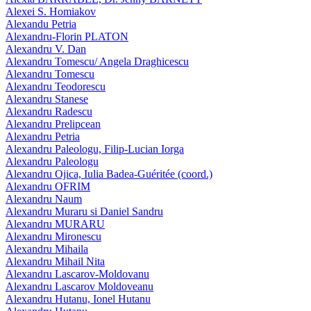
Alexei S. Homiakov
Alexandu Petria
Alexandru-Florin PLATON
Alexandru V. Dan
Alexandru Tomescu/ Angela Draghicescu
Alexandru Tomescu
Alexandru Teodorescu
Alexandru Stanese
Alexandru Radescu
Alexandru Prelipcean
Alexandru Petria
Alexandru Paleologu, Filip-Lucian Iorga
Alexandru Paleologu
Alexandru Ojica, Iulia Badea-Guéritée (coord.)
Alexandru OFRIM
Alexandru Naum
Alexandru Muraru si Daniel Sandru
Alexandru MURARU
Alexandru Mironescu
Alexandru Mihaila
Alexandru Mihail Nita
Alexandru Lascarov-Moldovanu
Alexandru Lascarov Moldoveanu
Alexandru Hutanu, Ionel Hutanu