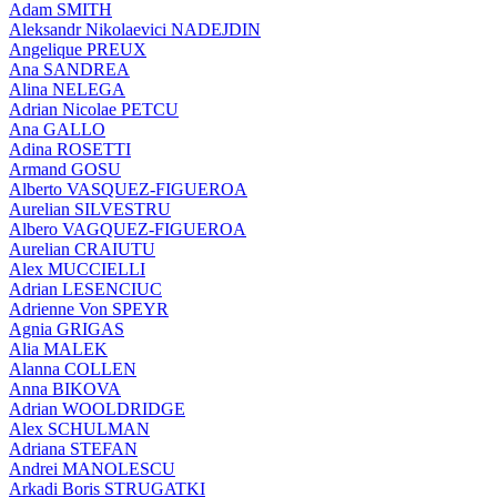
Adam SMITH
Aleksandr Nikolaevici NADEJDIN
Angelique PREUX
Ana SANDREA
Alina NELEGA
Adrian Nicolae PETCU
Ana GALLO
Adina ROSETTI
Armand GOSU
Alberto VASQUEZ-FIGUEROA
Aurelian SILVESTRU
Albero VAGQUEZ-FIGUEROA
Aurelian CRAIUTU
Alex MUCCIELLI
Adrian LESENCIUC
Adrienne Von SPEYR
Agnia GRIGAS
Alia MALEK
Alanna COLLEN
Anna BIKOVA
Adrian WOOLDRIDGE
Alex SCHULMAN
Adriana STEFAN
Andrei MANOLESCU
Arkadi Boris STRUGATKI