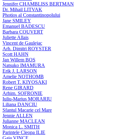
Jennifer CHAMBLISS BERTMAN
Dr. Mihail LITVAK
Photios al Constantinopolului
Jane SMILEY
Emanuel BADESCU
Barbara COUVERT
Juliette Allais
Vincent de Gaulejac
Arh. Dimitri ROYSTER
Scott HAHN
Jan Willem BOS
Natsuko IMAMURA
Erik J. LARSON
Amelie NOTHOMB
Robert T. KIYOSAKI
Rene GIRARD
Arhim. SOFRONIE
Iuliu-Marius MORARIU
Liliana DANCIU
Sfantul Macarie cel Mare
Jennie ALLEN
Julianne MACLEAN
Monica L. SMITH
Parintele Cleopa ILIE
Gaia VINCE