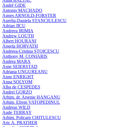
Alina BALTAC
André GIDE
Antonio MACHADO
Agnes ARNOLD-FORSTER
Aurelia-Daniela STANCIULESCU
Adrian JICU
Andreea IRIMIA
Andrew LOUTH
Albert HOURANI
Angela HORVATH
Andreea-Cristina STOICESCU
Anthony M. CONIARIS
Andrea MARA
Asne SEIERSTAD
Adriana UNGUREANU
Anne ENRIGHT
Anna SOLYOM
Alba de CESPEDES
Andrei GORZO
Arhim. dr. Arsenie HANGANU
Arhim. Efrem VATOPEDINUL
Andreas WILD
Aude TERRAY
Arhim. Policarp CHITULESCU
Aric A. PRATHER