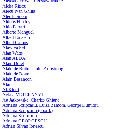
Aleksander Wat, Czeslaw Milosz
Aleka Ritsou
Alecu Ivan Ghilia
Alec le Sueur
Aldous Huxley
Aldo Ferrari
Alberto Manguel
Albert Einstein
Albert Camus
Alawiya Sobh
Alan Watts
Alan ALDA
Alain Durel
Alain de Botton, John Armstrong
Alain de Botton
Alain Besançon
Alai
Al-Kindi
Aglaja VETERANYI
Ag Jatkowska, Charles Ghigna
Adriana Scripcariu, Luiza Zamora, George Dumitriu
Adriana Scripcariu (coord.)
Adriana Scripcariu
Adriana GEORGESCU
Adrian-Silvan Ionescu