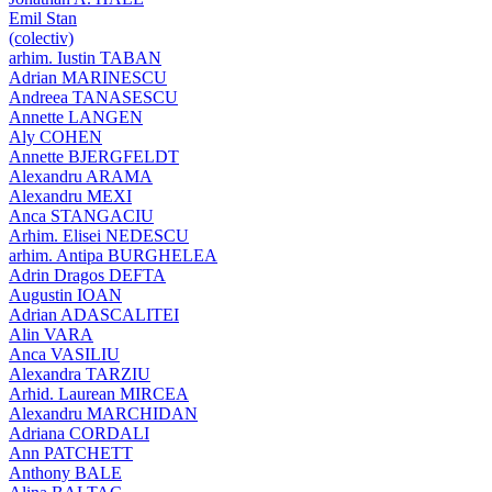
Emil Stan
(colectiv)
arhim. Iustin TABAN
Adrian MARINESCU
Andreea TANASESCU
Annette LANGEN
Aly COHEN
Annette BJERGFELDT
Alexandru ARAMA
Alexandru MEXI
Anca STANGACIU
Arhim. Elisei NEDESCU
arhim. Antipa BURGHELEA
Adrin Dragos DEFTA
Augustin IOAN
Adrian ADASCALITEI
Alin VARA
Anca VASILIU
Alexandra TARZIU
Arhid. Laurean MIRCEA
Alexandru MARCHIDAN
Adriana CORDALI
Ann PATCHETT
Anthony BALE