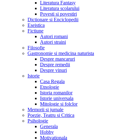
Literatura Fantasy
Literatura scolarului
Povesti si povestiri
Dictionare si Enciclopedii
Eseistica
Fictiune
Autori romani
Autori straini
Filosofie
Gastronomie si medicina naturista
Despre mancaruri
Despre remedii
Despre vinuri
Istorie
Casa Regala
Etnologie
Istoria romanilor
Istorie universala
Mitologie si folclor
Memorii si jurnale
Poezie, Teatru si Critica
Psihologie
Generala
Hobby
Motivationala