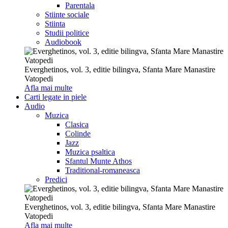
Parentala
Stiinte sociale
Stiinta
Studii politice
Audiobook
Everghetinos, vol. 3, editie bilingva, Sfanta Mare Manastire
Vatopedi
Afla mai multe
Carti legate in piele
Audio
Muzica
Clasica
Colinde
Jazz
Muzica psaltica
Sfantul Munte Athos
Traditional-romaneasca
Predici
Everghetinos, vol. 3, editie bilingva, Sfanta Mare Manastire
Vatopedi
Afla mai multe