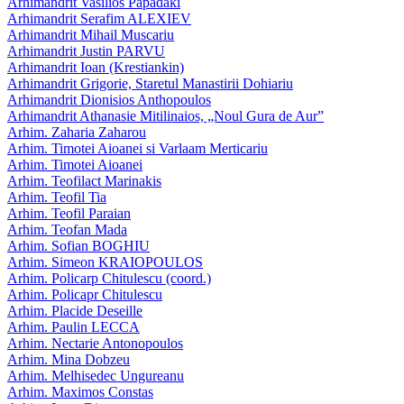
Arhimandrit Vasilios Papadaki
Arhimandrit Serafim ALEXIEV
Arhimandrit Mihail Muscariu
Arhimandrit Justin PARVU
Arhimandrit Ioan (Krestiankin)
Arhimandrit Grigorie, Staretul Manastirii Dohiariu
Arhimandrit Dionisios Anthopoulos
Arhimandrit Athanasie Mitilinaios, „Noul Gura de Aur”
Arhim. Zaharia Zaharou
Arhim. Timotei Aioanei si Varlaam Merticariu
Arhim. Timotei Aioanei
Arhim. Teofilact Marinakis
Arhim. Teofil Tia
Arhim. Teofil Paraian
Arhim. Teofan Mada
Arhim. Sofian BOGHIU
Arhim. Simeon KRAIOPOULOS
Arhim. Policarp Chitulescu (coord.)
Arhim. Policapr Chitulescu
Arhim. Placide Deseille
Arhim. Paulin LECCA
Arhim. Nectarie Antonopoulos
Arhim. Mina Dobzeu
Arhim. Melhisedec Ungureanu
Arhim. Maximos Constas