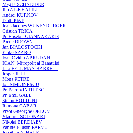
Meg F. SCHNEIDER
Jim AL-KHALILI
Andrei KURKOV
Edith PIAF
Jean-Jacques WUNENBURGER
Cristian TRICA
Pr. Eusebiu GIANNAKAKIS
Brene BROWN
Jan BIALOSTOCKI
Eniko SZABO
Ioan Ovidiu ABRUDAN
IOAN, Mitropolit al Banatului
Lisa FELDMAN BARRETT
Jesper JUUL
Mona PETRE
Ion SIMIONESCU
Pr. Petre VINTILESCU
Pr. Emil GALE
Stefan BOTTONI
Ramona GABAR
Preot Gheorghe ORLOV
Vladimir SOLONARI
Nikolai BERDIAEV
Parintele Justin PARVU
Jonathan A. HALE