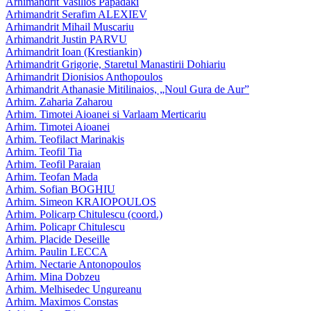
Arhimandrit Vasilios Papadaki
Arhimandrit Serafim ALEXIEV
Arhimandrit Mihail Muscariu
Arhimandrit Justin PARVU
Arhimandrit Ioan (Krestiankin)
Arhimandrit Grigorie, Staretul Manastirii Dohiariu
Arhimandrit Dionisios Anthopoulos
Arhimandrit Athanasie Mitilinaios, „Noul Gura de Aur”
Arhim. Zaharia Zaharou
Arhim. Timotei Aioanei si Varlaam Merticariu
Arhim. Timotei Aioanei
Arhim. Teofilact Marinakis
Arhim. Teofil Tia
Arhim. Teofil Paraian
Arhim. Teofan Mada
Arhim. Sofian BOGHIU
Arhim. Simeon KRAIOPOULOS
Arhim. Policarp Chitulescu (coord.)
Arhim. Policapr Chitulescu
Arhim. Placide Deseille
Arhim. Paulin LECCA
Arhim. Nectarie Antonopoulos
Arhim. Mina Dobzeu
Arhim. Melhisedec Ungureanu
Arhim. Maximos Constas