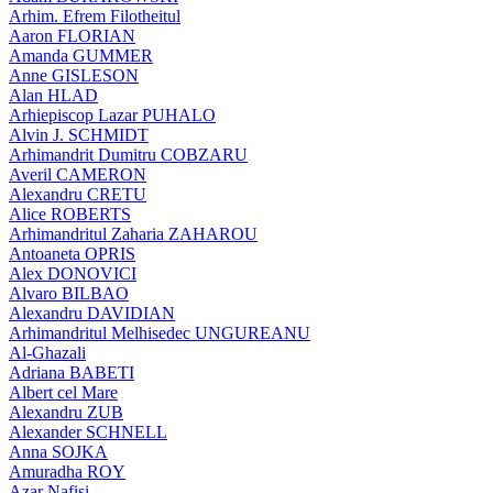
Arhim. Efrem Filotheitul
Aaron FLORIAN
Amanda GUMMER
Anne GISLESON
Alan HLAD
Arhiepiscop Lazar PUHALO
Alvin J. SCHMIDT
Arhimandrit Dumitru COBZARU
Averil CAMERON
Alexandru CRETU
Alice ROBERTS
Arhimandritul Zaharia ZAHAROU
Antoaneta OPRIS
Alex DONOVICI
Alvaro BILBAO
Alexandru DAVIDIAN
Arhimandritul Melhisedec UNGUREANU
Al-Ghazali
Adriana BABETI
Albert cel Mare
Alexandru ZUB
Alexander SCHNELL
Anna SOJKA
Amuradha ROY
Azar Nafisi