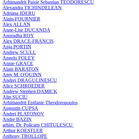
Arhimandrit Paisie Sebastian TEODORESCU
Alexandra TICHINDELEAN
Adriana JDERU
Alain-FOURNIER
Alex ALLAN
Anne-Lise DUCANDA
Anuradha ROY
Alex DRACE-FRANCIS
Anja PORTIN
Andrew SCULL
Angelo FOLEY
Annie GRACE
Alain BARATON
Amy M. O'QUINN
Andrei DRAGULINESCU
Alice SCHROEDER
Andrew Stephen DAMICK
Alin SUCIU
Arhimandrit Epifanie Theodoropoulos
Augustin CUPSA
Andrei PLATONOV
Andre BAZIN
arhim. Dr. Policarp CHITULESCU
Arthur KOESTLER
Anthony TROLLOPE