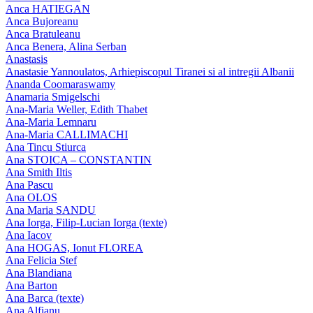
Anca HATIEGAN
Anca Bujoreanu
Anca Bratuleanu
Anca Benera, Alina Serban
Anastasis
Anastasie Yannoulatos, Arhiepiscopul Tiranei si al intregii Albanii
Ananda Coomaraswamy
Anamaria Smigelschi
Ana-Maria Weller, Edith Thabet
Ana-Maria Lemnaru
Ana-Maria CALLIMACHI
Ana Tincu Stiurca
Ana STOICA – CONSTANTIN
Ana Smith Iltis
Ana Pascu
Ana OLOS
Ana Maria SANDU
Ana Iorga, Filip-Lucian Iorga (texte)
Ana Iacov
Ana HOGAS, Ionut FLOREA
Ana Felicia Stef
Ana Blandiana
Ana Barton
Ana Barca (texte)
Ana Alfianu