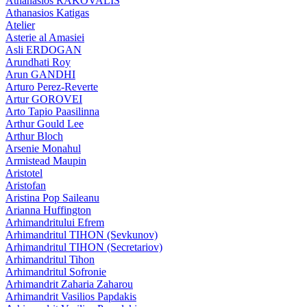
Athanasios RAKOVALIS
Athanasios Katigas
Atelier
Asterie al Amasiei
Asli ERDOGAN
Arundhati Roy
Arun GANDHI
Arturo Perez-Reverte
Artur GOROVEI
Arto Tapio Paasilinna
Arthur Gould Lee
Arthur Bloch
Arsenie Monahul
Armistead Maupin
Aristotel
Aristofan
Aristina Pop Saileanu
Arianna Huffington
Arhimandritului Efrem
Arhimandritul TIHON (Sevkunov)
Arhimandritul TIHON (Secretariov)
Arhimandritul Tihon
Arhimandritul Sofronie
Arhimandrit Zaharia Zaharou
Arhimandrit Vasilios Papdakis