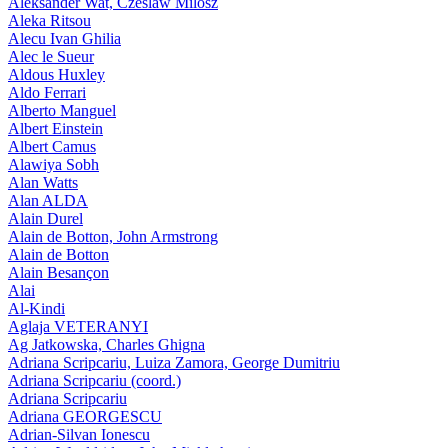
Aleksander Wat, Czeslaw Milosz
Aleka Ritsou
Alecu Ivan Ghilia
Alec le Sueur
Aldous Huxley
Aldo Ferrari
Alberto Manguel
Albert Einstein
Albert Camus
Alawiya Sobh
Alan Watts
Alan ALDA
Alain Durel
Alain de Botton, John Armstrong
Alain de Botton
Alain Besançon
Alai
Al-Kindi
Aglaja VETERANYI
Ag Jatkowska, Charles Ghigna
Adriana Scripcariu, Luiza Zamora, George Dumitriu
Adriana Scripcariu (coord.)
Adriana Scripcariu
Adriana GEORGESCU
Adrian-Silvan Ionescu