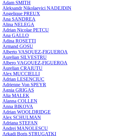
Adam SMITH
Aleksandr Nikolaevici NADEJDIN
Angelique PREUX
Ana SANDREA
Alina NELEGA
Adrian Nicolae PETCU
Ana GALLO
Adina ROSETTI
Armand GOSU
Alberto VASQUEZ-FIGUEROA
Aurelian SILVESTRU
Albero VAGQUEZ-FIGUEROA
Aurelian CRAIUTU
Alex MUCCIELLI
Adrian LESENCIUC
Adrienne Von SPEYR
Agnia GRIGAS
Alia MALEK
Alanna COLLEN
Anna BIKOVA
Adrian WOOLDRIDGE
Alex SCHULMAN
Adriana STEFAN
Andrei MANOLESCU
Arkadi Boris STRUGATKI