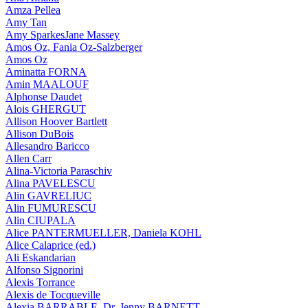
Amza Pellea
Amy Tan
Amy SparkesJane Massey
Amos Oz, Fania Oz-Salzberger
Amos Oz
Aminatta FORNA
Amin MAALOUF
Alphonse Daudet
Alois GHERGUT
Allison Hoover Bartlett
Allison DuBois
Allesandro Baricco
Allen Carr
Alina-Victoria Paraschiv
Alina PAVELESCU
Alin GAVRELIUC
Alin FUMURESCU
Alin CIUPALA
Alice PANTERMUELLER, Daniela KOHL
Alice Calaprice (ed.)
Ali Eskandarian
Alfonso Signorini
Alexis Torrance
Alexis de Tocqueville
Alexia BARRABLE, Dr. Jenny BARNETT