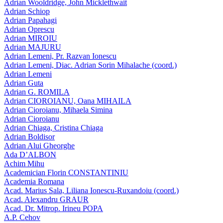
Adrian Wooldridge, John Micklethwait
Adrian Schiop
Adrian Papahagi
Adrian Oprescu
Adrian MIROIU
Adrian MAJURU
Adrian Lemeni, Pr. Razvan Ionescu
Adrian Lemeni, Diac. Adrian Sorin Mihalache (coord.)
Adrian Lemeni
Adrian Guta
Adrian G. ROMILA
Adrian CIOROIANU, Oana MIHAILA
Adrian Cioroianu, Mihaela Simina
Adrian Cioroianu
Adrian Chiaga, Cristina Chiaga
Adrian Boldisor
Adrian Alui Gheorghe
Ada D’ALBON
Achim Mihu
Academician Florin CONSTANTINIU
Academia Romana
Acad. Marius Sala, Liliana Ionescu-Ruxandoiu (coord.)
Acad. Alexandru GRAUR
Acad, Dr. Mitrop. Irineu POPA
A.P. Cehov