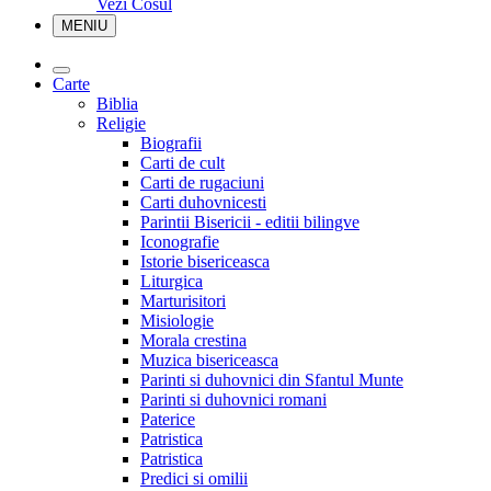
Vezi Cosul
MENIU
Carte
Biblia
Religie
Biografii
Carti de cult
Carti de rugaciuni
Carti duhovnicesti
Parintii Bisericii - editii bilingve
Iconografie
Istorie bisericeasca
Liturgica
Marturisitori
Misiologie
Morala crestina
Muzica bisericeasca
Parinti si duhovnici din Sfantul Munte
Parinti si duhovnici romani
Paterice
Patristica
Patristica
Predici si omilii