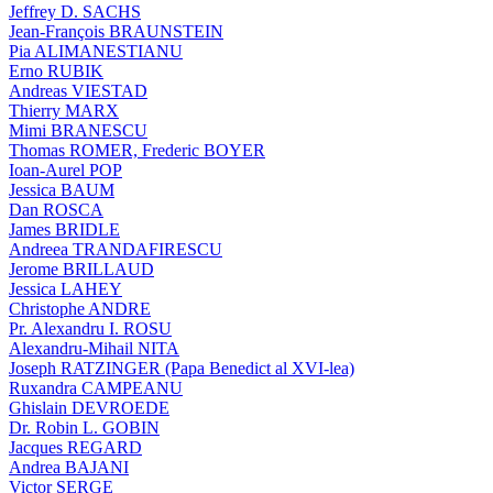
Jeffrey D. SACHS
Jean-François BRAUNSTEIN
Pia ALIMANESTIANU
Erno RUBIK
Andreas VIESTAD
Thierry MARX
Mimi BRANESCU
Thomas ROMER, Frederic BOYER
Ioan-Aurel POP
Jessica BAUM
Dan ROSCA
James BRIDLE
Andreea TRANDAFIRESCU
Jerome BRILLAUD
Jessica LAHEY
Christophe ANDRE
Pr. Alexandru I. ROSU
Alexandru-Mihail NITA
Joseph RATZINGER (Papa Benedict al XVI-lea)
Ruxandra CAMPEANU
Ghislain DEVROEDE
Dr. Robin L. GOBIN
Jacques REGARD
Andrea BAJANI
Victor SERGE