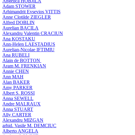
Angelica HOBJILA
Adam STOWER
Arhimandrit Evsevios VITTIS
Anne Clotilde ZIEGLER
Alfred DOBLIN
Aurelian BACILA
Alexandru Valentin CRACIUN
Ana KOSTAKU
Ann-Helen LAESTADIUS
Aurelian-Nicolae IFTIMIU
Ana RUBELI
Alain de BOTTON
Aram Μ. FRENKIAN
Annie CHEN
Ann MAH
Alan BAKER
Amy PARKER
Albert S. ROSSI
Anna SEWELL
Andre MALRAUX
Anna STUART
Ally CARTER
Alexandru MIZGAN
arhid. Vasile M. DEMCIUC
Alberto ANGELA