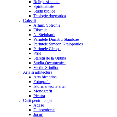
Religie si stiinta
Spiritualitate
Studii biblice
Teologie dogmatica
Colectii
Arhim. Sofronie
Filocalia
N. Steinhardt
Parintele Dumitru Staniloae
Parintele Simeon Kraiopoulos
Parintele Cleopa
PSB
Staretii de la Optina
Studia Oecumenica
Vietile Sfintilor
Arta si arhitectura
Arta bizantina
Fotografie
Istoria si teoria artei
Monografii
Pictura
Carti pentru copii
Atlase
Duhovnicesti
Jocuri