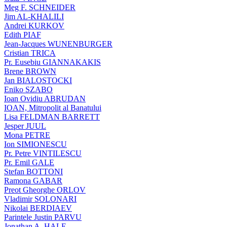
Meg F. SCHNEIDER
Jim AL-KHALILI
Andrei KURKOV
Edith PIAF
Jean-Jacques WUNENBURGER
Cristian TRICA
Pr. Eusebiu GIANNAKAKIS
Brene BROWN
Jan BIALOSTOCKI
Eniko SZABO
Ioan Ovidiu ABRUDAN
IOAN, Mitropolit al Banatului
Lisa FELDMAN BARRETT
Jesper JUUL
Mona PETRE
Ion SIMIONESCU
Pr. Petre VINTILESCU
Pr. Emil GALE
Stefan BOTTONI
Ramona GABAR
Preot Gheorghe ORLOV
Vladimir SOLONARI
Nikolai BERDIAEV
Parintele Justin PARVU
Jonathan A. HALE