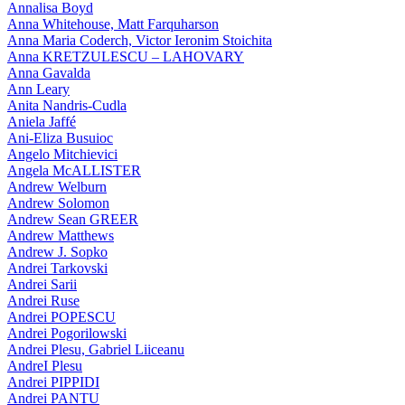
Annalisa Boyd
Anna Whitehouse, Matt Farquharson
Anna Maria Coderch, Victor Ieronim Stoichita
Anna KRETZULESCU – LAHOVARY
Anna Gavalda
Ann Leary
Anita Nandris-Cudla
Aniela Jaffé
Ani-Eliza Busuioc
Angelo Mitchievici
Angela McALLISTER
Andrew Welburn
Andrew Solomon
Andrew Sean GREER
Andrew Matthews
Andrew J. Sopko
Andrei Tarkovski
Andrei Sarii
Andrei Ruse
Andrei POPESCU
Andrei Pogorilowski
Andrei Plesu, Gabriel Liiceanu
AndreI Plesu
Andrei PIPPIDI
Andrei PANTU