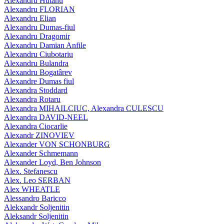
Alexandru Hutanu
Alexandru FLORIAN
Alexandru Elian
Alexandru Dumas-fiul
Alexandru Dragomir
Alexandru Damian Anfile
Alexandru Ciubotariu
Alexandru Bulandra
Alexandru Bogatârev
Alexandre Dumas fiul
Alexandra Stoddard
Alexandra Rotaru
Alexandra MIHAILCIUC, Alexandra CULESCU
Alexandra DAVID-NEEL
Alexandra Ciocarlie
Alexandr ZINOVIEV
Alexander VON SCHONBURG
Alexander Schmemann
Alexander Loyd, Ben Johnson
Alex. Stefanescu
Alex. Leo SERBAN
Alex WHEATLE
Alessandro Baricco
Alekxandr Soljenitin
Aleksandr Soljenitin