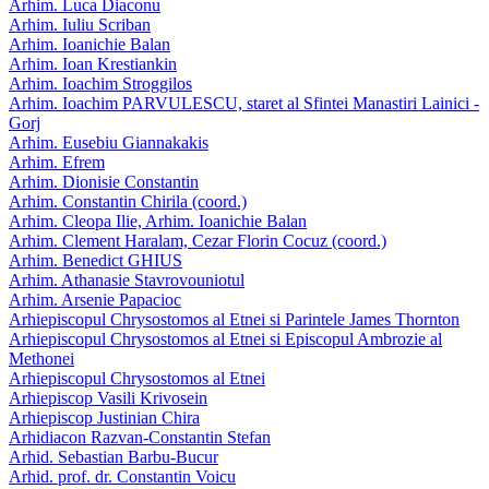
Arhim. Luca Diaconu
Arhim. Iuliu Scriban
Arhim. Ioanichie Balan
Arhim. Ioan Krestiankin
Arhim. Ioachim Stroggilos
Arhim. Ioachim PARVULESCU, staret al Sfintei Manastiri Lainici -
Gorj
Arhim. Eusebiu Giannakakis
Arhim. Efrem
Arhim. Dionisie Constantin
Arhim. Constantin Chirila (coord.)
Arhim. Cleopa Ilie, Arhim. Ioanichie Balan
Arhim. Clement Haralam, Cezar Florin Cocuz (coord.)
Arhim. Benedict GHIUS
Arhim. Athanasie Stavrovouniotul
Arhim. Arsenie Papacioc
Arhiepiscopul Chrysostomos al Etnei si Parintele James Thornton
Arhiepiscopul Chrysostomos al Etnei si Episcopul Ambrozie al
Methonei
Arhiepiscopul Chrysostomos al Etnei
Arhiepiscop Vasili Krivosein
Arhiepiscop Justinian Chira
Arhidiacon Razvan-Constantin Stefan
Arhid. Sebastian Barbu-Bucur
Arhid. prof. dr. Constantin Voicu