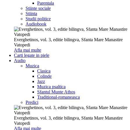
Parentala
Stiinte sociale
Stiinta
Studii politice
Audiobook
Everghetinos, vol. 3, editie bilingva, Sfanta Mare Manastire
Vatopedi
Afla mai multe
Carti legate in piele
Audio
Muzica
Clasica
Colinde
Jazz
Muzica psaltica
Sfantul Munte Athos
Traditional-romaneasca
Predici
Everghetinos, vol. 3, editie bilingva, Sfanta Mare Manastire
Vatopedi
Afla mai multe