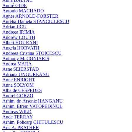
Alina BALTAC
André GIDE
Antonio MACHADO
Agnes ARNOLD-FORSTER
Aurelia-Daniela STANCIULESCU
Adrian JICU
Andreea IRIMIA
Andrew LOUTH
Albert HOURANI
Angela HORVATH
Andreea-Cristina STOICESCU
Anthony M. CONIARIS
Andrea MARA
Asne SEIERSTAD
Adriana UNGUREANU
Anne ENRIGHT
Anna SOLYOM
Alba de CESPEDES
Andrei GORZO
Arhim. dr. Arsenie HANGANU
Arhim. Efrem VATOPEDINUL
Andreas WILD
Aude TERRAY
Arhim. Policarp CHITULESCU
Aric A. PRATHER