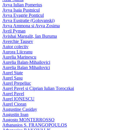
Avva Iulian Pomerius
Avva Isaia Pustnicul
Avva Evagrie Ponticul
Avva Eustratie (Golovanski)
Avva Ammona si Avva Zosima
Avril Pyman
Avishai Margalit, Ian Buruma
Averchie Tausev
Autor colectiv
Aurora Liiceanu
Aurelia Marinescu
Aurelia Balan-Mihailovici
Aurelia Balan Mihailovici
Aurel State
Aurel Sasu
Aurel Prepeliuc
Aurel Pavel si Ciprian Iulian Toroczkai
Aurel Pavel
Aurel IONESCU
Aurel Cioran
Augustine Casiday
Augustin Ioan
Augosto MONTERROSSO
Athanasios S. FRANGOPOULOS