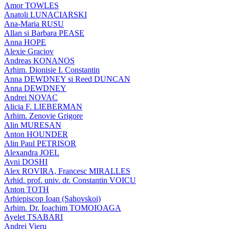
Amor TOWLES
Anatoli LUNACIARSKI
Ana-Maria RUSU
Allan si Barbara PEASE
Anna HOPE
Alexie Graciov
Andreas KONANOS
Arhim. Dionisie I. Constantin
Anna DEWDNEY si Reed DUNCAN
Anna DEWDNEY
Andrei NOVAC
Alicia F. LIEBERMAN
Arhim. Zenovie Grigore
Alin MURESAN
Anton HOUNDER
Alin Paul PETRISOR
Alexandra JOEL
Avni DOSHI
Alex ROVIRA, Francesc MIRALLES
Arhid. prof. univ. dr. Constantin VOICU
Anton TOTH
Arhiepiscop Ioan (Sahovskoi)
Arhim. Dr. Ioachim TOMOIOAGA
Ayelet TSABARI
Andrei Vieru