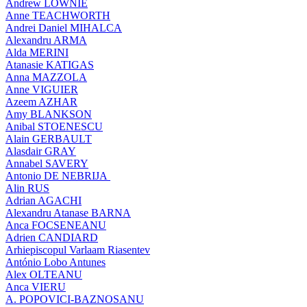
Andrew LOWNIE
Anne TEACHWORTH
Andrei Daniel MIHALCA
Alexandru ARMA
Alda MERINI
Atanasie KATIGAS
Anna MAZZOLA
Anne VIGUIER
Azeem AZHAR
Amy BLANKSON
Anibal STOENESCU
Alain GERBAULT
Alasdair GRAY
Annabel SAVERY
Antonio DE NEBRIJA
Alin RUS
Adrian AGACHI
Alexandru Atanase BARNA
Anca FOCSENEANU
Adrien CANDIARD
Arhiepiscopul Varlaam Riasentev
António Lobo Antunes
Alex OLTEANU
Anca VIERU
A. POPOVICI-BAZNOSANU