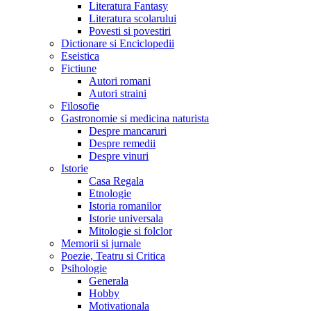
Literatura Fantasy
Literatura scolarului
Povesti si povestiri
Dictionare si Enciclopedii
Eseistica
Fictiune
Autori romani
Autori straini
Filosofie
Gastronomie si medicina naturista
Despre mancaruri
Despre remedii
Despre vinuri
Istorie
Casa Regala
Etnologie
Istoria romanilor
Istorie universala
Mitologie si folclor
Memorii si jurnale
Poezie, Teatru si Critica
Psihologie
Generala
Hobby
Motivationala