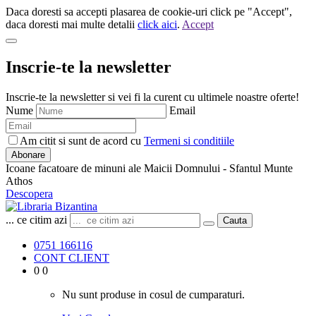
Daca doresti sa accepti plasarea de cookie-uri click pe "Accept",
daca doresti mai multe detalii
click aici
.
Accept
Inscrie-te la newsletter
Inscrie-te la newsletter si vei fi la curent cu ultimele noastre oferte!
Nume
Email
Am citit si sunt de acord cu
Termeni si conditiile
Abonare
Icoane facatoare de minuni ale Maicii Domnului - Sfantul Munte
Athos
Descopera
... ce citim azi
Cauta
0751 166116
CONT CLIENT
0
0
Nu sunt produse in cosul de cumparaturi.