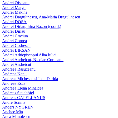
Andrei Oisteanu
Andrei Marga
Andrei Makine
Andrei Dragulinescu, Ana-Maria Dragulinescu
Andrei DOSA
Andrei Dirlau, Irina Bazon (coord.)
Andrei Dirlau
Andrei Craciun
Andrei Cornea
Andrei Codrescu
Andrei BIRSAN
Andrei Arhiepiscopul Alba Iuliei
Andrei Andreicut, Nicolae Corneanu
Andrei Andreicut
Andreea Rasuceanu
Andreea Nanu
Andreea Michescu si Ioan Darida
Andreea Esca
Andreea Elena Mihalcea
Andreas Steinhöfel
Andreas CAPELLANUS
André Scrima
Anders NYGREN
Anchee Min
Anca Manolescu