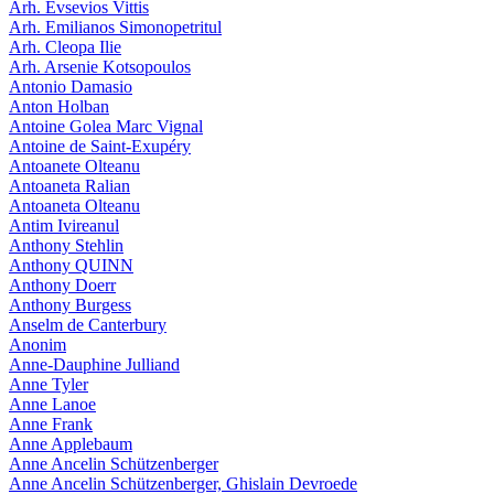
Arh. Evsevios Vittis
Arh. Emilianos Simonopetritul
Arh. Cleopa Ilie
Arh. Arsenie Kotsopoulos
Antonio Damasio
Anton Holban
Antoine Golea Marc Vignal
Antoine de Saint-Exupéry
Antoanete Olteanu
Antoaneta Ralian
Antoaneta Olteanu
Antim Ivireanul
Anthony Stehlin
Anthony QUINN
Anthony Doerr
Anthony Burgess
Anselm de Canterbury
Anonim
Anne-Dauphine Julliand
Anne Tyler
Anne Lanoe
Anne Frank
Anne Applebaum
Anne Ancelin Schützenberger
Anne Ancelin Schützenberger, Ghislain Devroede