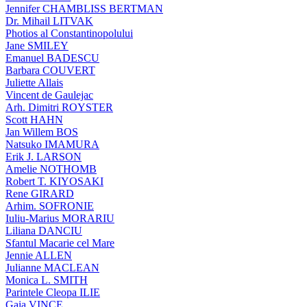
Jennifer CHAMBLISS BERTMAN
Dr. Mihail LITVAK
Photios al Constantinopolului
Jane SMILEY
Emanuel BADESCU
Barbara COUVERT
Juliette Allais
Vincent de Gaulejac
Arh. Dimitri ROYSTER
Scott HAHN
Jan Willem BOS
Natsuko IMAMURA
Erik J. LARSON
Amelie NOTHOMB
Robert T. KIYOSAKI
Rene GIRARD
Arhim. SOFRONIE
Iuliu-Marius MORARIU
Liliana DANCIU
Sfantul Macarie cel Mare
Jennie ALLEN
Julianne MACLEAN
Monica L. SMITH
Parintele Cleopa ILIE
Gaia VINCE