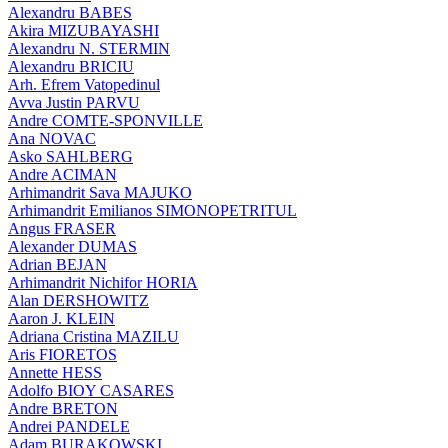
Alexandru BABES
Akira MIZUBAYASHI
Alexandru N. STERMIN
Alexandru BRICIU
Arh. Efrem Vatopedinul
Avva Justin PARVU
Andre COMTE-SPONVILLE
Ana NOVAC
Asko SAHLBERG
Andre ACIMAN
Arhimandrit Sava MAJUKO
Arhimandrit Emilianos SIMONOPETRITUL
Angus FRASER
Alexander DUMAS
Adrian BEJAN
Arhimandrit Nichifor HORIA
Alan DERSHOWITZ
Aaron J. KLEIN
Adriana Cristina MAZILU
Aris FIORETOS
Annette HESS
Adolfo BIOY CASARES
Andre BRETON
Andrei PANDELE
Adam BURAKOWSKI