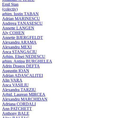
Emil Stan
(colectiv)
arhim. Iustin TABAN
Adrian MARINESCU
Andreea TANASESCU
Annette LANGEN
Aly COHEN
Annette BJERGFELDT
Alexandru ARAMA
Alexandru MEXI
Anca STANGACIU
Arhim. Elisei NEDESCU
arhim. Antipa BURGHELEA
Adrin Dragos DEFTA
Augustin IOAN
Adrian ADASCALITEI
Alin VARA
Anca VASILIU
Alexandra TARZIU
Arhid. Laurean MIRCEA
Alexandru MARCHIDAN
Adriana CORDALI
Ann PATCHETT
Anthony BALE