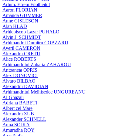
Arhim. Efrem Filotheitul
Aaron FLORIAN
Amanda GUMMER
Anne GISLESON
Alan HLAD
Arhiepiscop Lazar PUHALO
Alvin J. SCHMIDT
Arhimandrit Dumitru COBZARU
Averil CAMERON
Alexandru CRETU
Alice ROBERTS
Arhimandritul Zaharia ZAHAROU
Antoaneta OPRIS
Alex DONOVICI
Alvaro BILBAO
Alexandru DAVIDIAN
Arhimandritul Melhisedec UNGUREANU
Al-Ghazali
Adriana BABETI
Albert cel Mare
Alexandru ZUB
Alexander SCHNELL
Anna SOJKA
Amuradha ROY
Azar Nafisi