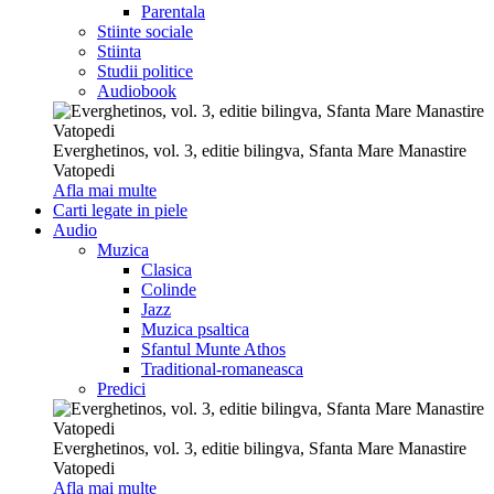
Parentala
Stiinte sociale
Stiinta
Studii politice
Audiobook
Everghetinos, vol. 3, editie bilingva, Sfanta Mare Manastire
Vatopedi
Afla mai multe
Carti legate in piele
Audio
Muzica
Clasica
Colinde
Jazz
Muzica psaltica
Sfantul Munte Athos
Traditional-romaneasca
Predici
Everghetinos, vol. 3, editie bilingva, Sfanta Mare Manastire
Vatopedi
Afla mai multe