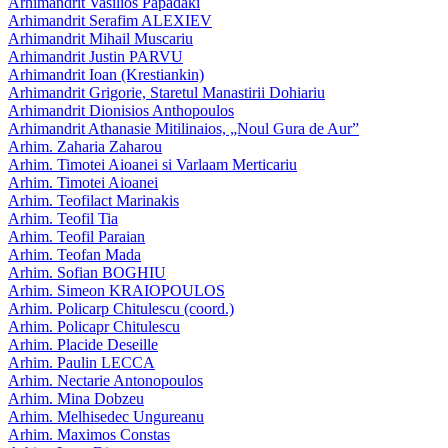
Arhimandrit Vasilios Papadaki
Arhimandrit Serafim ALEXIEV
Arhimandrit Mihail Muscariu
Arhimandrit Justin PARVU
Arhimandrit Ioan (Krestiankin)
Arhimandrit Grigorie, Staretul Manastirii Dohiariu
Arhimandrit Dionisios Anthopoulos
Arhimandrit Athanasie Mitilinaios, „Noul Gura de Aur”
Arhim. Zaharia Zaharou
Arhim. Timotei Aioanei si Varlaam Merticariu
Arhim. Timotei Aioanei
Arhim. Teofilact Marinakis
Arhim. Teofil Tia
Arhim. Teofil Paraian
Arhim. Teofan Mada
Arhim. Sofian BOGHIU
Arhim. Simeon KRAIOPOULOS
Arhim. Policarp Chitulescu (coord.)
Arhim. Policapr Chitulescu
Arhim. Placide Deseille
Arhim. Paulin LECCA
Arhim. Nectarie Antonopoulos
Arhim. Mina Dobzeu
Arhim. Melhisedec Ungureanu
Arhim. Maximos Constas