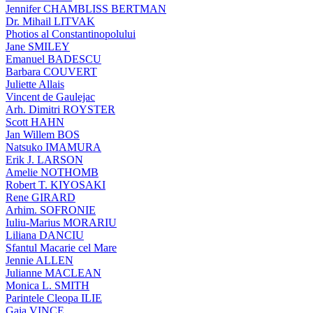
Jennifer CHAMBLISS BERTMAN
Dr. Mihail LITVAK
Photios al Constantinopolului
Jane SMILEY
Emanuel BADESCU
Barbara COUVERT
Juliette Allais
Vincent de Gaulejac
Arh. Dimitri ROYSTER
Scott HAHN
Jan Willem BOS
Natsuko IMAMURA
Erik J. LARSON
Amelie NOTHOMB
Robert T. KIYOSAKI
Rene GIRARD
Arhim. SOFRONIE
Iuliu-Marius MORARIU
Liliana DANCIU
Sfantul Macarie cel Mare
Jennie ALLEN
Julianne MACLEAN
Monica L. SMITH
Parintele Cleopa ILIE
Gaia VINCE