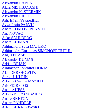
Alexandru BABES
Akira MIZUBAYASHI
Alexandru N. STERMIN
Alexandru BRICIU
Arh. Efrem Vatopedinul
Avva Justin PARVU
Andre COMTE-SPONVILLE
Ana NOVAC
Asko SAHLBERG
Andre ACIMAN
Arhimandrit Sava MAJUKO
Arhimandrit Emilianos SIMONOPETRITUL
Angus FRASER
Alexander DUMAS
Adrian BEJAN
Arhimandrit Nichifor HORIA
Alan DERSHOWITZ
Aaron J. KLEIN
Adriana Cristina MAZILU
Aris FIORETOS
Annette HESS
Adolfo BIOY CASARES
Andre BRETON
Andrei PANDELE
Adam BURAKOWSKI