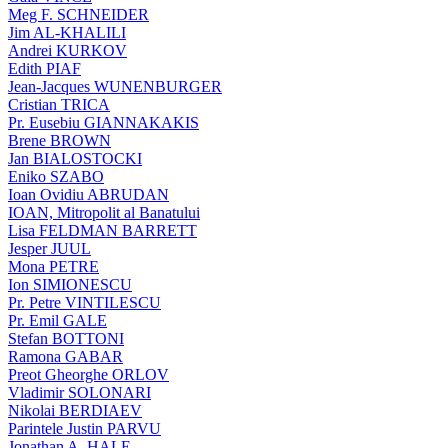
Meg F. SCHNEIDER
Jim AL-KHALILI
Andrei KURKOV
Edith PIAF
Jean-Jacques WUNENBURGER
Cristian TRICA
Pr. Eusebiu GIANNAKAKIS
Brene BROWN
Jan BIALOSTOCKI
Eniko SZABO
Ioan Ovidiu ABRUDAN
IOAN, Mitropolit al Banatului
Lisa FELDMAN BARRETT
Jesper JUUL
Mona PETRE
Ion SIMIONESCU
Pr. Petre VINTILESCU
Pr. Emil GALE
Stefan BOTTONI
Ramona GABAR
Preot Gheorghe ORLOV
Vladimir SOLONARI
Nikolai BERDIAEV
Parintele Justin PARVU
Jonathan A. HALE