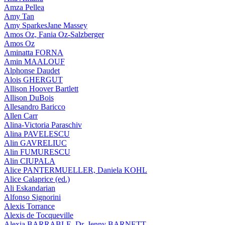
Amza Pellea
Amy Tan
Amy SparkesJane Massey
Amos Oz, Fania Oz-Salzberger
Amos Oz
Aminatta FORNA
Amin MAALOUF
Alphonse Daudet
Alois GHERGUT
Allison Hoover Bartlett
Allison DuBois
Allesandro Baricco
Allen Carr
Alina-Victoria Paraschiv
Alina PAVELESCU
Alin GAVRELIUC
Alin FUMURESCU
Alin CIUPALA
Alice PANTERMUELLER, Daniela KOHL
Alice Calaprice (ed.)
Ali Eskandarian
Alfonso Signorini
Alexis Torrance
Alexis de Tocqueville
Alexia BARRABLE, Dr. Jenny BARNETT