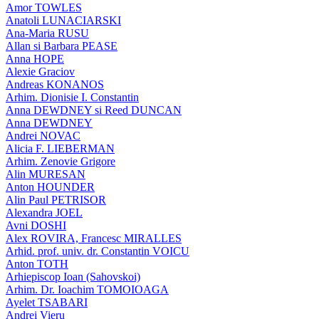
Amor TOWLES
Anatoli LUNACIARSKI
Ana-Maria RUSU
Allan si Barbara PEASE
Anna HOPE
Alexie Graciov
Andreas KONANOS
Arhim. Dionisie I. Constantin
Anna DEWDNEY si Reed DUNCAN
Anna DEWDNEY
Andrei NOVAC
Alicia F. LIEBERMAN
Arhim. Zenovie Grigore
Alin MURESAN
Anton HOUNDER
Alin Paul PETRISOR
Alexandra JOEL
Avni DOSHI
Alex ROVIRA, Francesc MIRALLES
Arhid. prof. univ. dr. Constantin VOICU
Anton TOTH
Arhiepiscop Ioan (Sahovskoi)
Arhim. Dr. Ioachim TOMOIOAGA
Ayelet TSABARI
Andrei Vieru