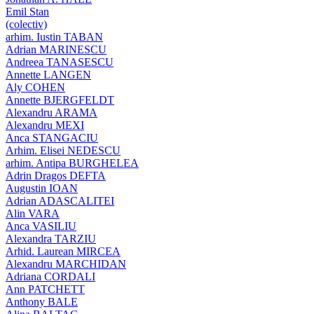
Emil Stan
(colectiv)
arhim. Iustin TABAN
Adrian MARINESCU
Andreea TANASESCU
Annette LANGEN
Aly COHEN
Annette BJERGFELDT
Alexandru ARAMA
Alexandru MEXI
Anca STANGACIU
Arhim. Elisei NEDESCU
arhim. Antipa BURGHELEA
Adrin Dragos DEFTA
Augustin IOAN
Adrian ADASCALITEI
Alin VARA
Anca VASILIU
Alexandra TARZIU
Arhid. Laurean MIRCEA
Alexandru MARCHIDAN
Adriana CORDALI
Ann PATCHETT
Anthony BALE