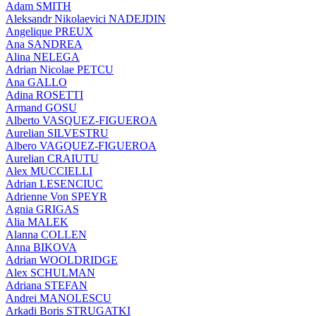
Adam SMITH
Aleksandr Nikolaevici NADEJDIN
Angelique PREUX
Ana SANDREA
Alina NELEGA
Adrian Nicolae PETCU
Ana GALLO
Adina ROSETTI
Armand GOSU
Alberto VASQUEZ-FIGUEROA
Aurelian SILVESTRU
Albero VAGQUEZ-FIGUEROA
Aurelian CRAIUTU
Alex MUCCIELLI
Adrian LESENCIUC
Adrienne Von SPEYR
Agnia GRIGAS
Alia MALEK
Alanna COLLEN
Anna BIKOVA
Adrian WOOLDRIDGE
Alex SCHULMAN
Adriana STEFAN
Andrei MANOLESCU
Arkadi Boris STRUGATKI