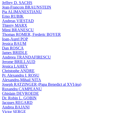
Jeffrey D. SACHS
Jean-François BRAUNSTEIN
Pia ALIMANESTIANU
Erno RUBIK
Andreas VIESTAD
Thierry MARX
Mimi BRANESCU
Thomas ROMER, Frederic BOYER
Ioan-Aurel POP
Jessica BAUM
Dan ROSCA
James BRIDLE
Andreea TRANDAFIRESCU
Jerome BRILLAUD
Jessica LAHEY
Christophe ANDRE
Pr. Alexandru I. ROSU
Alexandru-Mihail NITA
Joseph RATZINGER (Papa Benedict al XVI-lea)
Ruxandra CAMPEANU
Ghislain DEVROEDE
Dr. Robin L. GOBIN
Jacques REGARD
Andrea BAJANI
Victor SERGE