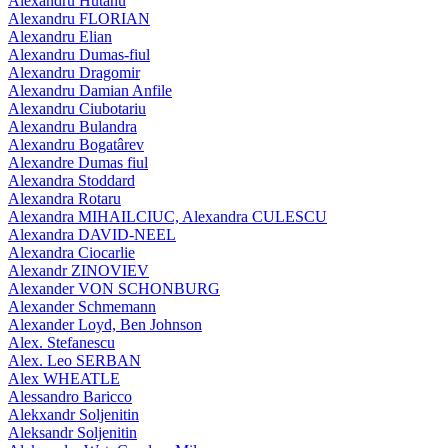
Alexandru Hutanu
Alexandru FLORIAN
Alexandru Elian
Alexandru Dumas-fiul
Alexandru Dragomir
Alexandru Damian Anfile
Alexandru Ciubotariu
Alexandru Bulandra
Alexandru Bogatârev
Alexandre Dumas fiul
Alexandra Stoddard
Alexandra Rotaru
Alexandra MIHAILCIUC, Alexandra CULESCU
Alexandra DAVID-NEEL
Alexandra Ciocarlie
Alexandr ZINOVIEV
Alexander VON SCHONBURG
Alexander Schmemann
Alexander Loyd, Ben Johnson
Alex. Stefanescu
Alex. Leo SERBAN
Alex WHEATLE
Alessandro Baricco
Alekxandr Soljenitin
Aleksandr Soljenitin