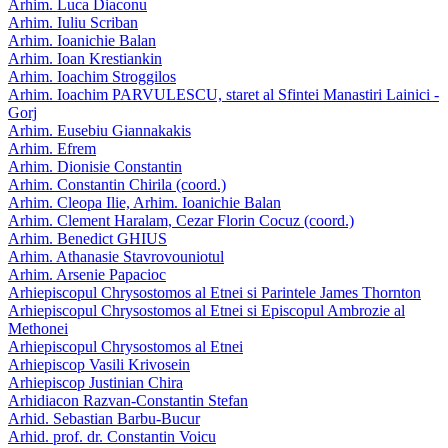
Arhim. Luca Diaconu
Arhim. Iuliu Scriban
Arhim. Ioanichie Balan
Arhim. Ioan Krestiankin
Arhim. Ioachim Stroggilos
Arhim. Ioachim PARVULESCU, staret al Sfintei Manastiri Lainici -
Gorj
Arhim. Eusebiu Giannakakis
Arhim. Efrem
Arhim. Dionisie Constantin
Arhim. Constantin Chirila (coord.)
Arhim. Cleopa Ilie, Arhim. Ioanichie Balan
Arhim. Clement Haralam, Cezar Florin Cocuz (coord.)
Arhim. Benedict GHIUS
Arhim. Athanasie Stavrovouniotul
Arhim. Arsenie Papacioc
Arhiepiscopul Chrysostomos al Etnei si Parintele James Thornton
Arhiepiscopul Chrysostomos al Etnei si Episcopul Ambrozie al
Methonei
Arhiepiscopul Chrysostomos al Etnei
Arhiepiscop Vasili Krivosein
Arhiepiscop Justinian Chira
Arhidiacon Razvan-Constantin Stefan
Arhid. Sebastian Barbu-Bucur
Arhid. prof. dr. Constantin Voicu