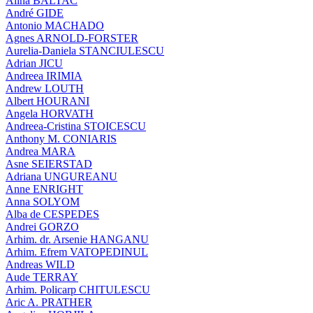
Alina BALTAC
André GIDE
Antonio MACHADO
Agnes ARNOLD-FORSTER
Aurelia-Daniela STANCIULESCU
Adrian JICU
Andreea IRIMIA
Andrew LOUTH
Albert HOURANI
Angela HORVATH
Andreea-Cristina STOICESCU
Anthony M. CONIARIS
Andrea MARA
Asne SEIERSTAD
Adriana UNGUREANU
Anne ENRIGHT
Anna SOLYOM
Alba de CESPEDES
Andrei GORZO
Arhim. dr. Arsenie HANGANU
Arhim. Efrem VATOPEDINUL
Andreas WILD
Aude TERRAY
Arhim. Policarp CHITULESCU
Aric A. PRATHER