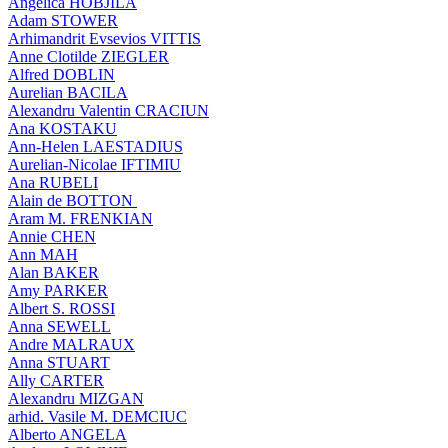
Angelica HOBJILA
Adam STOWER
Arhimandrit Evsevios VITTIS
Anne Clotilde ZIEGLER
Alfred DOBLIN
Aurelian BACILA
Alexandru Valentin CRACIUN
Ana KOSTAKU
Ann-Helen LAESTADIUS
Aurelian-Nicolae IFTIMIU
Ana RUBELI
Alain de BOTTON
Aram Μ. FRENKIAN
Annie CHEN
Ann MAH
Alan BAKER
Amy PARKER
Albert S. ROSSI
Anna SEWELL
Andre MALRAUX
Anna STUART
Ally CARTER
Alexandru MIZGAN
arhid. Vasile M. DEMCIUC
Alberto ANGELA