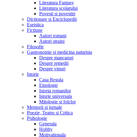
Literatura Fantasy
Literatura scolarului
Povesti si povestiri
Dictionare si Enciclopedii
Eseistica
Fictiune
Autori romani
Autori straini
Filosofie
Gastronomie si medicina naturista
Despre mancaruri
Despre remedii
Despre vinuri
Istorie
Casa Regala
Etnologie
Istoria romanilor
Istorie universala
Mitologie si folclor
Memorii si jurnale
Poezie, Teatru si Critica
Psihologie
Generala
Hobby
Motivationala