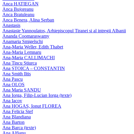
Anca HATIEGAN
Anca Bujoreanu
Anca Bratuleanu
Anca Benera, Alina Serban
Anastasis
Anastasie Yannoulatos, Arhiepiscopul Tiranei si al intregii Albanii
Ananda Coomaraswamy
Anamaria Smigelschi
Ana-Maria Weller, Edith Thabet
Ana-Maria Lemnaru
Ana-Maria CALLIMACHI
Ana Tincu Stiurca
Ana STOICA – CONSTANTIN
Ana Smith Iltis
Ana Pascu
Ana OLOS
Ana Maria SANDU
Ana Iorga, Filip-Lucian Iorga (texte)
Ana Iacov
Ana HOGAS, Ionut FLOREA
Ana Felicia Stef
Ana Blandiana
Ana Barton
Ana Barca (texte)
Ana Alfianu