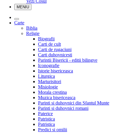
Vezi Cosul
MENIU
Carte
Biblia
Religie
Biografii
Carti de cult
Carti de rugaciuni
Carti duhovnicesti
Parintii Bisericii - editii bilingve
Iconografie
Istorie bisericeasca
Liturgica
Marturisitori
Misiologie
Morala crestina
Muzica bisericeasca
Parinti si duhovnici din Sfantul Munte
Parinti si duhovnici romani
Paterice
Patristica
Patristica
Predici si omilii