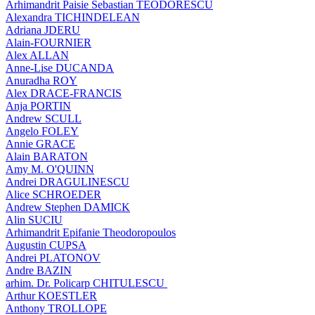
Arhimandrit Paisie Sebastian TEODORESCU
Alexandra TICHINDELEAN
Adriana JDERU
Alain-FOURNIER
Alex ALLAN
Anne-Lise DUCANDA
Anuradha ROY
Alex DRACE-FRANCIS
Anja PORTIN
Andrew SCULL
Angelo FOLEY
Annie GRACE
Alain BARATON
Amy M. O'QUINN
Andrei DRAGULINESCU
Alice SCHROEDER
Andrew Stephen DAMICK
Alin SUCIU
Arhimandrit Epifanie Theodoropoulos
Augustin CUPSA
Andrei PLATONOV
Andre BAZIN
arhim. Dr. Policarp CHITULESCU
Arthur KOESTLER
Anthony TROLLOPE