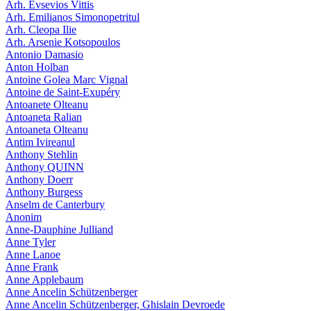
Arh. Evsevios Vittis
Arh. Emilianos Simonopetritul
Arh. Cleopa Ilie
Arh. Arsenie Kotsopoulos
Antonio Damasio
Anton Holban
Antoine Golea Marc Vignal
Antoine de Saint-Exupéry
Antoanete Olteanu
Antoaneta Ralian
Antoaneta Olteanu
Antim Ivireanul
Anthony Stehlin
Anthony QUINN
Anthony Doerr
Anthony Burgess
Anselm de Canterbury
Anonim
Anne-Dauphine Julliand
Anne Tyler
Anne Lanoe
Anne Frank
Anne Applebaum
Anne Ancelin Schützenberger
Anne Ancelin Schützenberger, Ghislain Devroede