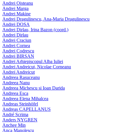
Andrei Oisteanu
Andrei Marga
Andrei Makine
Andrei Dragulinescu, Ana-Maria Dragulinescu
Andrei DOSA
Andrei Dirlau, Irina Bazon (coord.)
Andrei Dirlau
Andrei Craciun
Andrei Cornea
Andrei Codrescu
Andrei BIRSAN
Andrei Arhiepiscopul Alba Iuliei
Andrei Andreicut, Nicolae Corneanu
Andrei Andreicut
Andreea Rasuceanu
Andreea Nanu
Andreea Michescu si Ioan Darida
Andreea Esca
Andreea Elena Mihalcea
Andreas Steinhöfel
Andreas CAPELLANUS
André Scrima
Anders NYGREN
Anchee Min
Anca Manolescu