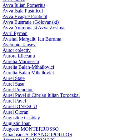
Avva Iulian Pomerius
Avva Isaia Pustnicul
Avva Evagrie Ponticul
Avva Eustratie (Golovanski)
Avva Ammona si Avva Zosima
Avril Pyman
Avishai Margalit, Ian Buruma
Averchie Tausev
Autor colectiv
Aurora Liiceanu
Aurelia Marinescu
Aurelia Balan-Mihailovici
Aurelia Balan Mihailovici
Aurel State
Aurel Sasu
Aurel Prepeliuc
Aurel Pavel si Ciprian Iulian Toroczkai
Aurel Pavel
Aurel IONESCU
Aurel Cioran
Augustine Casiday
Augustin Ioan
Augosto MONTERROSSO
Athanasios S. FRANGOPOULOS