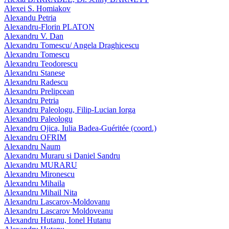
Alexei S. Homiakov
Alexandu Petria
Alexandru-Florin PLATON
Alexandru V. Dan
Alexandru Tomescu/ Angela Draghicescu
Alexandru Tomescu
Alexandru Teodorescu
Alexandru Stanese
Alexandru Radescu
Alexandru Prelipcean
Alexandru Petria
Alexandru Paleologu, Filip-Lucian Iorga
Alexandru Paleologu
Alexandru Ojica, Iulia Badea-Guéritée (coord.)
Alexandru OFRIM
Alexandru Naum
Alexandru Muraru si Daniel Sandru
Alexandru MURARU
Alexandru Mironescu
Alexandru Mihaila
Alexandru Mihail Nita
Alexandru Lascarov-Moldovanu
Alexandru Lascarov Moldoveanu
Alexandru Hutanu, Ionel Hutanu