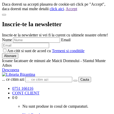
Daca doresti sa accepti plasarea de cookie-uri click pe "Accept",
daca doresti mai multe detalii
click aici
.
Accept
Inscrie-te la newsletter
Inscrie-te la newsletter si vei fi la curent cu ultimele noastre oferte!
Nume
Email
Am citit si sunt de acord cu
Termeni si conditiile
Abonare
Icoane facatoare de minuni ale Maicii Domnului - Sfantul Munte
Athos
Descopera
... ce citim azi
Cauta
0751 166116
CONT CLIENT
0
0
Nu sunt produse in cosul de cumparaturi.