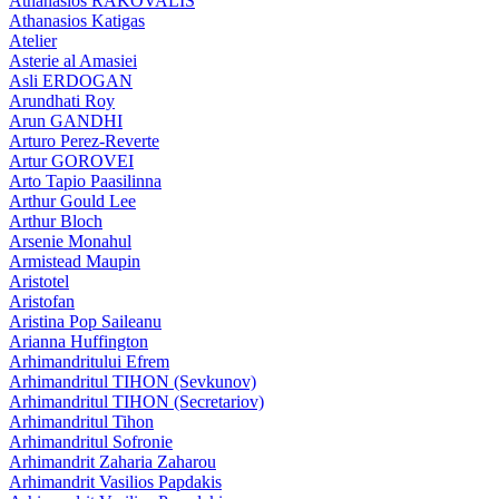
Athanasios RAKOVALIS
Athanasios Katigas
Atelier
Asterie al Amasiei
Asli ERDOGAN
Arundhati Roy
Arun GANDHI
Arturo Perez-Reverte
Artur GOROVEI
Arto Tapio Paasilinna
Arthur Gould Lee
Arthur Bloch
Arsenie Monahul
Armistead Maupin
Aristotel
Aristofan
Aristina Pop Saileanu
Arianna Huffington
Arhimandritului Efrem
Arhimandritul TIHON (Sevkunov)
Arhimandritul TIHON (Secretariov)
Arhimandritul Tihon
Arhimandritul Sofronie
Arhimandrit Zaharia Zaharou
Arhimandrit Vasilios Papdakis