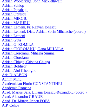
Adrian Wooldridge, John Micklethwait
Adrian Schiop
Adrian Papahagi
Adrian Oprescu
Adrian MIROIU
Adrian MAJURU
Adrian Lemeni, Pr. Razvan Ionescu
Adrian Lemeni, Diac. Adrian Sorin Mihalache (coord.)
Adrian Lemeni
Adrian Guta
Adrian G. ROMILA
Adrian CIOROIANU, Oana MIHAILA
Adrian Cioroianu, Mihaela Simina
Adrian Cioroianu
Adrian Chiaga, Cristina Chiaga
Adrian Boldisor
Adrian Alui Gheorghe
Ada D’ALBON
Achim Mihu
Academician Florin CONSTANTINIU
Academia Romana
Acad. Marius Sala, Liliana Ionescu-Ruxandoiu (coord.)
Acad. Alexandru GRAUR
Acad, Dr. Mitrop. Irineu POPA
A.P. Cehov