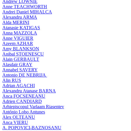
Andrew LOWNIE
Anne TEACHWORTH
Andrei Daniel MIHALCA
Alexandru ARMA
Alda MERINI
Atanasie KATIGAS
Anna MAZZOLA
Anne VIGUIER
Azeem AZHAR
Amy BLANKSON
Anibal STOENESCU
Alain GERBAULT
Alasdair GRAY
Annabel SAVERY
Antonio DE NEBRIJA
Alin RUS
Adrian AGACHI
Alexandru Atanase BARNA
Anca FOCSENEANU
Adrien CANDIARD
Arhiepiscopul Varlaam Riasentev
António Lobo Antunes
Alex OLTEANU
Anca VIERU
A. POPOVICI-BAZNOSANU