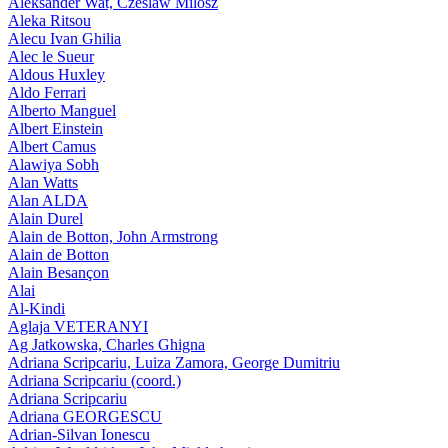
Aleksander Wat, Czeslaw Milosz
Aleka Ritsou
Alecu Ivan Ghilia
Alec le Sueur
Aldous Huxley
Aldo Ferrari
Alberto Manguel
Albert Einstein
Albert Camus
Alawiya Sobh
Alan Watts
Alan ALDA
Alain Durel
Alain de Botton, John Armstrong
Alain de Botton
Alain Besançon
Alai
Al-Kindi
Aglaja VETERANYI
Ag Jatkowska, Charles Ghigna
Adriana Scripcariu, Luiza Zamora, George Dumitriu
Adriana Scripcariu (coord.)
Adriana Scripcariu
Adriana GEORGESCU
Adrian-Silvan Ionescu