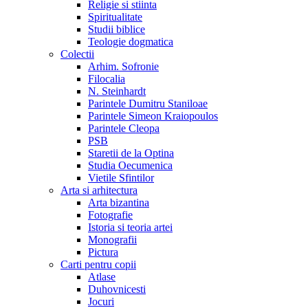
Religie si stiinta
Spiritualitate
Studii biblice
Teologie dogmatica
Colectii
Arhim. Sofronie
Filocalia
N. Steinhardt
Parintele Dumitru Staniloae
Parintele Simeon Kraiopoulos
Parintele Cleopa
PSB
Staretii de la Optina
Studia Oecumenica
Vietile Sfintilor
Arta si arhitectura
Arta bizantina
Fotografie
Istoria si teoria artei
Monografii
Pictura
Carti pentru copii
Atlase
Duhovnicesti
Jocuri