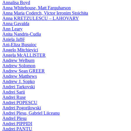
Annalisa Boyd
Anna Whitehouse, Matt Farquharson
Anna Maria Coderch, Victor Ieronim Stoichita
Anna KRETZULESCU – LAHOVARY
Anna Gavalda
Ann Leary
Anita Nandris-Cudla
Aniela Jaffé
Ani-Eliza Busuioc
Angelo Mitchievici
Angela McALLISTER
Andrew Welburn
Andrew Solomon
Andrew Sean GREER
Andrew Matthews
Andrew J. Sopko
Andrei Tarkovski
Andrei Sarii
Andrei Ruse
Andrei POPESCU
Andrei Pogorilowski
Andrei Plesu, Gabriel Liiceanu
AndreI Plesu
Andrei PIPPIDI
Andrei PANTU