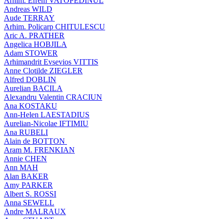
Arhim. Efrem VATOPEDINUL
Andreas WILD
Aude TERRAY
Arhim. Policarp CHITULESCU
Aric A. PRATHER
Angelica HOBJILA
Adam STOWER
Arhimandrit Evsevios VITTIS
Anne Clotilde ZIEGLER
Alfred DOBLIN
Aurelian BACILA
Alexandru Valentin CRACIUN
Ana KOSTAKU
Ann-Helen LAESTADIUS
Aurelian-Nicolae IFTIMIU
Ana RUBELI
Alain de BOTTON
Aram Μ. FRENKIAN
Annie CHEN
Ann MAH
Alan BAKER
Amy PARKER
Albert S. ROSSI
Anna SEWELL
Andre MALRAUX