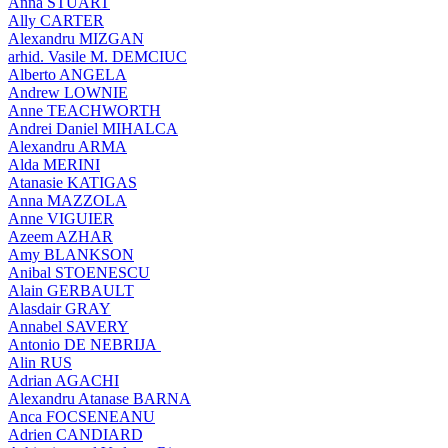
Anna STUART
Ally CARTER
Alexandru MIZGAN
arhid. Vasile M. DEMCIUC
Alberto ANGELA
Andrew LOWNIE
Anne TEACHWORTH
Andrei Daniel MIHALCA
Alexandru ARMA
Alda MERINI
Atanasie KATIGAS
Anna MAZZOLA
Anne VIGUIER
Azeem AZHAR
Amy BLANKSON
Anibal STOENESCU
Alain GERBAULT
Alasdair GRAY
Annabel SAVERY
Antonio DE NEBRIJA
Alin RUS
Adrian AGACHI
Alexandru Atanase BARNA
Anca FOCSENEANU
Adrien CANDIARD