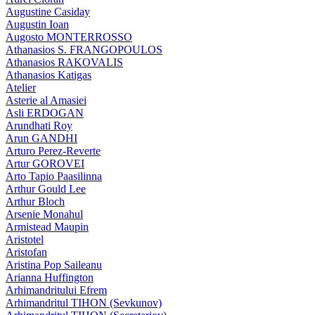
Augustine Casiday
Augustin Ioan
Augosto MONTERROSSO
Athanasios S. FRANGOPOULOS
Athanasios RAKOVALIS
Athanasios Katigas
Atelier
Asterie al Amasiei
Asli ERDOGAN
Arundhati Roy
Arun GANDHI
Arturo Perez-Reverte
Artur GOROVEI
Arto Tapio Paasilinna
Arthur Gould Lee
Arthur Bloch
Arsenie Monahul
Armistead Maupin
Aristotel
Aristofan
Aristina Pop Saileanu
Arianna Huffington
Arhimandritului Efrem
Arhimandritul TIHON (Sevkunov)