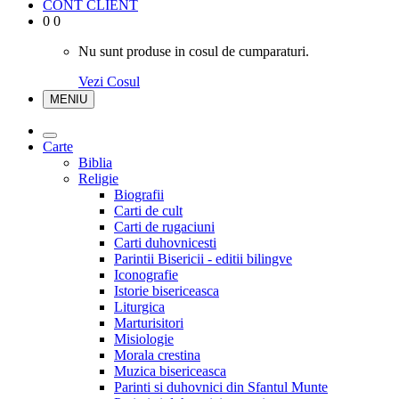
CONT CLIENT
0
0
Nu sunt produse in cosul de cumparaturi.
Vezi Cosul
MENIU
Carte
Biblia
Religie
Biografii
Carti de cult
Carti de rugaciuni
Carti duhovnicesti
Parintii Bisericii - editii bilingve
Iconografie
Istorie bisericeasca
Liturgica
Marturisitori
Misiologie
Morala crestina
Muzica bisericeasca
Parinti si duhovnici din Sfantul Munte