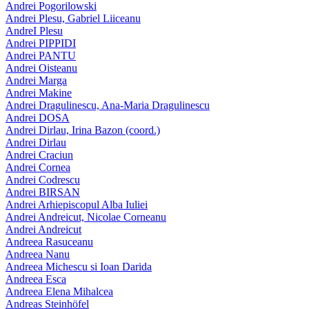
Andrei Pogorilowski
Andrei Plesu, Gabriel Liiceanu
AndreI Plesu
Andrei PIPPIDI
Andrei PANTU
Andrei Oisteanu
Andrei Marga
Andrei Makine
Andrei Dragulinescu, Ana-Maria Dragulinescu
Andrei DOSA
Andrei Dirlau, Irina Bazon (coord.)
Andrei Dirlau
Andrei Craciun
Andrei Cornea
Andrei Codrescu
Andrei BIRSAN
Andrei Arhiepiscopul Alba Iuliei
Andrei Andreicut, Nicolae Corneanu
Andrei Andreicut
Andreea Rasuceanu
Andreea Nanu
Andreea Michescu si Ioan Darida
Andreea Esca
Andreea Elena Mihalcea
Andreas Steinhöfel