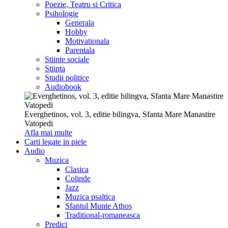
Poezie, Teatru si Critica
Psihologie
Generala
Hobby
Motivationala
Parentala
Stiinte sociale
Stiinta
Studii politice
Audiobook
Everghetinos, vol. 3, editie bilingva, Sfanta Mare Manastire
Vatopedi
Afla mai multe
Carti legate in piele
Audio
Muzica
Clasica
Colinde
Jazz
Muzica psaltica
Sfantul Munte Athos
Traditional-romaneasca
Predici