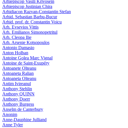
Arhiepiscop Vasili Krivosein
Arhiepiscop Justinian Chira
Arhidiacon Razvan-Constantin Stefan
Arhid. Sebastian Barbu-Bucur
Arhid. prof. dr. Constantin Voicu
Arh. Evsevios Vittis
Arh. Emilianos Simonopetritul
Arh. Cleopa Ilie
Arh. Arsenie Kotsopoulos
Antonio Damasio
Anton Holban
Antoine Golea Marc Vignal
Antoine de Saint-Exupéry
Antoanete Olteanu
Antoaneta Ralian
Antoaneta Olteanu
Antim Ivireanul
Anthony Stehlin
Anthony QUINN
Anthony Doerr
Anthony Burgess
Anselm de Canterbury
Anonim
Anne-Dauphine Julliand
Anne Tyler