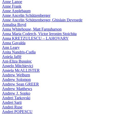
Anne Lanoe
Anne Frank
Anne Applebaum
Anne Ancelin Schützenberger
Anne Ancelin Schützenberger, Ghislain Devroede
Annalisa Boyd
Anna Whitehouse, Matt Farquharson
Anna Maria Coderch, Victor Ieronim Stoichita
Anna KRETZULESCU – LAHOVARY
Anna Gavalda
Ann Leary
Anita Nandris-Cudla
Aniela Jaffé
Ani-Eliza Busuioc
Angelo Mitchievici
Angela McALLISTER
Andrew Welburn
Andrew Solomon
Andrew Sean GREER
Andrew Matthews
Andrew J. Sopko
Andrei Tarkovski
Andrei Sarii
Andrei Ruse
Andrei POPESCU