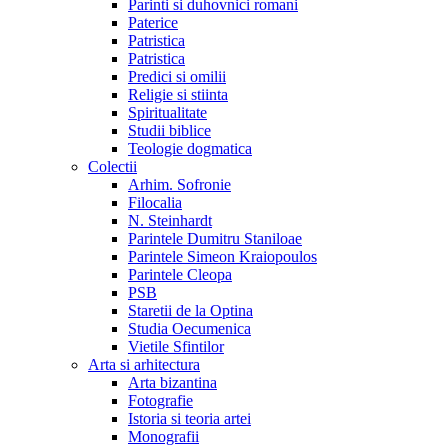
Parinti si duhovnici romani
Paterice
Patristica
Patristica
Predici si omilii
Religie si stiinta
Spiritualitate
Studii biblice
Teologie dogmatica
Colectii
Arhim. Sofronie
Filocalia
N. Steinhardt
Parintele Dumitru Staniloae
Parintele Simeon Kraiopoulos
Parintele Cleopa
PSB
Staretii de la Optina
Studia Oecumenica
Vietile Sfintilor
Arta si arhitectura
Arta bizantina
Fotografie
Istoria si teoria artei
Monografii