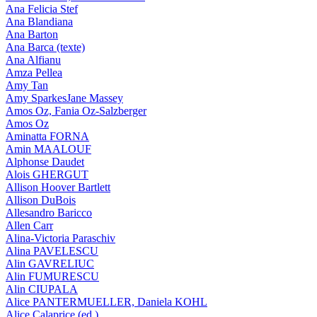
Ana Felicia Stef
Ana Blandiana
Ana Barton
Ana Barca (texte)
Ana Alfianu
Amza Pellea
Amy Tan
Amy SparkesJane Massey
Amos Oz, Fania Oz-Salzberger
Amos Oz
Aminatta FORNA
Amin MAALOUF
Alphonse Daudet
Alois GHERGUT
Allison Hoover Bartlett
Allison DuBois
Allesandro Baricco
Allen Carr
Alina-Victoria Paraschiv
Alina PAVELESCU
Alin GAVRELIUC
Alin FUMURESCU
Alin CIUPALA
Alice PANTERMUELLER, Daniela KOHL
Alice Calaprice (ed.)