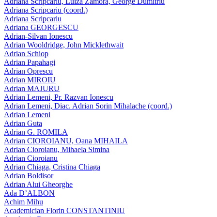
Adriana Scripcariu, Luiza Zamora, George Dumitriu
Adriana Scripcariu (coord.)
Adriana Scripcariu
Adriana GEORGESCU
Adrian-Silvan Ionescu
Adrian Wooldridge, John Micklethwait
Adrian Schiop
Adrian Papahagi
Adrian Oprescu
Adrian MIROIU
Adrian MAJURU
Adrian Lemeni, Pr. Razvan Ionescu
Adrian Lemeni, Diac. Adrian Sorin Mihalache (coord.)
Adrian Lemeni
Adrian Guta
Adrian G. ROMILA
Adrian CIOROIANU, Oana MIHAILA
Adrian Cioroianu, Mihaela Simina
Adrian Cioroianu
Adrian Chiaga, Cristina Chiaga
Adrian Boldisor
Adrian Alui Gheorghe
Ada D’ALBON
Achim Mihu
Academician Florin CONSTANTINIU