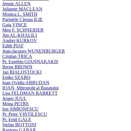
Jennie ALLEN
Julianne MACLEAN
Monica L. SMITH
Parintele Cleopa ILIE
Gaia VINCE
Meg F. SCHNEIDER
Jim AL-KHALILI
Andrei KURKOV
Edith PIAF
Jean-Jacques WUNENBURGER
Cristian TRICA
Pr. Eusebiu GIANNAKAKIS
Brene BROWN
Jan BIALOSTOCKI
Eniko SZABO
Ioan Ovidiu ABRUDAN
IOAN, Mitropolit al Banatului
Lisa FELDMAN BARRETT
Jesper JUUL
Mona PETRE
Ion SIMIONESCU
Pr. Petre VINTILESCU
Pr. Emil GALE
Stefan BOTTONI
Ramona GABAR