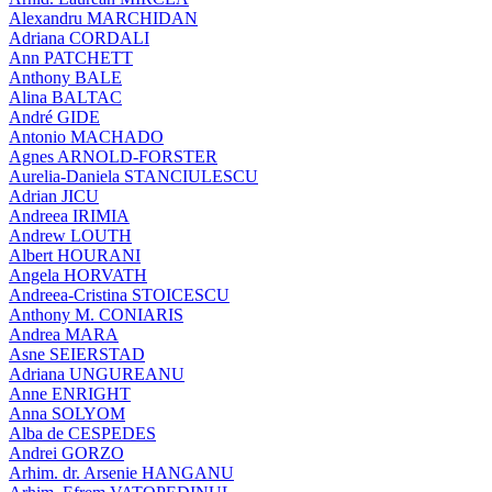
Alexandru MARCHIDAN
Adriana CORDALI
Ann PATCHETT
Anthony BALE
Alina BALTAC
André GIDE
Antonio MACHADO
Agnes ARNOLD-FORSTER
Aurelia-Daniela STANCIULESCU
Adrian JICU
Andreea IRIMIA
Andrew LOUTH
Albert HOURANI
Angela HORVATH
Andreea-Cristina STOICESCU
Anthony M. CONIARIS
Andrea MARA
Asne SEIERSTAD
Adriana UNGUREANU
Anne ENRIGHT
Anna SOLYOM
Alba de CESPEDES
Andrei GORZO
Arhim. dr. Arsenie HANGANU