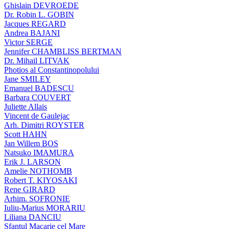
Ghislain DEVROEDE
Dr. Robin L. GOBIN
Jacques REGARD
Andrea BAJANI
Victor SERGE
Jennifer CHAMBLISS BERTMAN
Dr. Mihail LITVAK
Photios al Constantinopolului
Jane SMILEY
Emanuel BADESCU
Barbara COUVERT
Juliette Allais
Vincent de Gaulejac
Arh. Dimitri ROYSTER
Scott HAHN
Jan Willem BOS
Natsuko IMAMURA
Erik J. LARSON
Amelie NOTHOMB
Robert T. KIYOSAKI
Rene GIRARD
Arhim. SOFRONIE
Iuliu-Marius MORARIU
Liliana DANCIU
Sfantul Macarie cel Mare