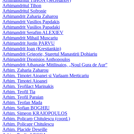
Arhimandritul TIHON (Secretariov)
Arhimandritul Tihon
Arhimandritul Sofronie
Arhimandrit Zaharia Zaharou
Arhimandrit Vasilios Papdakis
Arhimandrit Vasilios Papadaki
Arhimandrit Serafim ALEXIEV
Arhimandrit Mihail Muscariu
Arhimandrit Justin PARVU
Arhimandrit Ioan (Krestiankin)
Arhimandrit Grigorie, Staretul Manastirii Dohiariu
Arhimandrit Dionisios Anthopoulos
Arhimandrit Athanasie Mitilinaios, „Noul Gura de Aur”
Arhim. Zaharia Zaharou
Arhim. Timotei Aioanei si Varlaam Merticariu
Arhim. Timotei Aioanei
Arhim. Teofilact Marinakis
Arhim. Teofil Tia
Arhim. Teofil Paraian
Arhim. Teofan Mada
Arhim. Sofian BOGHIU
Arhim. Simeon KRAIOPOULOS
Arhim. Policarp Chitulescu (coord.)
Arhim. Policapr Chitulescu
Arhim. Placide Deseille