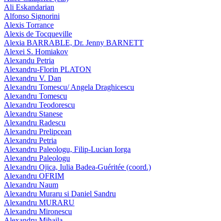
Ali Eskandarian
Alfonso Signorini
Alexis Torrance
Alexis de Tocqueville
Alexia BARRABLE, Dr. Jenny BARNETT
Alexei S. Homiakov
Alexandu Petria
Alexandru-Florin PLATON
Alexandru V. Dan
Alexandru Tomescu/ Angela Draghicescu
Alexandru Tomescu
Alexandru Teodorescu
Alexandru Stanese
Alexandru Radescu
Alexandru Prelipcean
Alexandru Petria
Alexandru Paleologu, Filip-Lucian Iorga
Alexandru Paleologu
Alexandru Ojica, Iulia Badea-Guéritée (coord.)
Alexandru OFRIM
Alexandru Naum
Alexandru Muraru si Daniel Sandru
Alexandru MURARU
Alexandru Mironescu
Alexandru Mihaila