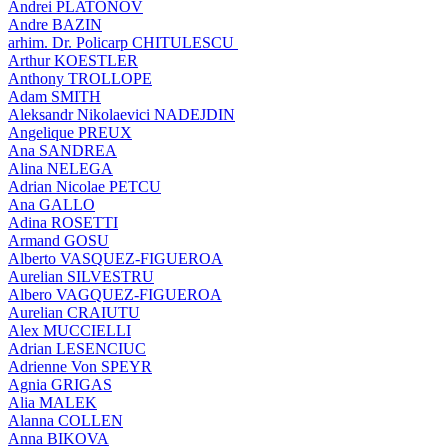
Andrei PLATONOV
Andre BAZIN
arhim. Dr. Policarp CHITULESCU
Arthur KOESTLER
Anthony TROLLOPE
Adam SMITH
Aleksandr Nikolaevici NADEJDIN
Angelique PREUX
Ana SANDREA
Alina NELEGA
Adrian Nicolae PETCU
Ana GALLO
Adina ROSETTI
Armand GOSU
Alberto VASQUEZ-FIGUEROA
Aurelian SILVESTRU
Albero VAGQUEZ-FIGUEROA
Aurelian CRAIUTU
Alex MUCCIELLI
Adrian LESENCIUC
Adrienne Von SPEYR
Agnia GRIGAS
Alia MALEK
Alanna COLLEN
Anna BIKOVA