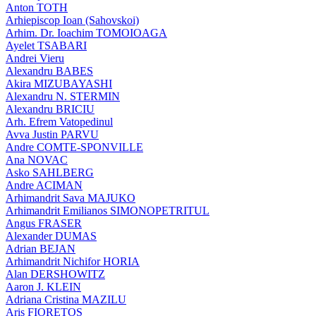
Anton TOTH
Arhiepiscop Ioan (Sahovskoi)
Arhim. Dr. Ioachim TOMOIOAGA
Ayelet TSABARI
Andrei Vieru
Alexandru BABES
Akira MIZUBAYASHI
Alexandru N. STERMIN
Alexandru BRICIU
Arh. Efrem Vatopedinul
Avva Justin PARVU
Andre COMTE-SPONVILLE
Ana NOVAC
Asko SAHLBERG
Andre ACIMAN
Arhimandrit Sava MAJUKO
Arhimandrit Emilianos SIMONOPETRITUL
Angus FRASER
Alexander DUMAS
Adrian BEJAN
Arhimandrit Nichifor HORIA
Alan DERSHOWITZ
Aaron J. KLEIN
Adriana Cristina MAZILU
Aris FIORETOS