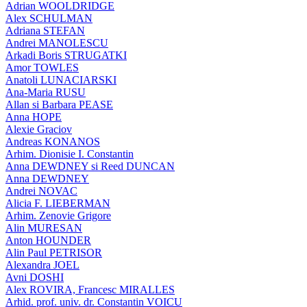
Adrian WOOLDRIDGE
Alex SCHULMAN
Adriana STEFAN
Andrei MANOLESCU
Arkadi Boris STRUGATKI
Amor TOWLES
Anatoli LUNACIARSKI
Ana-Maria RUSU
Allan si Barbara PEASE
Anna HOPE
Alexie Graciov
Andreas KONANOS
Arhim. Dionisie I. Constantin
Anna DEWDNEY si Reed DUNCAN
Anna DEWDNEY
Andrei NOVAC
Alicia F. LIEBERMAN
Arhim. Zenovie Grigore
Alin MURESAN
Anton HOUNDER
Alin Paul PETRISOR
Alexandra JOEL
Avni DOSHI
Alex ROVIRA, Francesc MIRALLES
Arhid. prof. univ. dr. Constantin VOICU