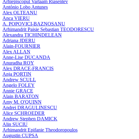
Arhiepiscopul Varlaam Riasentev
António Lobo Antunes
Alex OLTEANU
Anca VIERU
A. POPOVICI-BAZNOSANU
Arhimandrit Paisie Sebastian TEODORESCU
Alexandra TICHINDELEAN
Adriana JDERU
Alain-FOURNIER
Alex ALLAN
Anne-Lise DUCANDA
Anuradha ROY
Alex DRACE-FRANCIS
Anja PORTIN
Andrew SCULL
Angelo FOLEY
Annie GRACE
Alain BARATON
Amy M. O'QUINN
Andrei DRAGULINESCU
Alice SCHROEDER
Andrew Stephen DAMICK
Alin SUCIU
Arhimandrit Epifanie Theodoropoulos
Augustin CUPSA