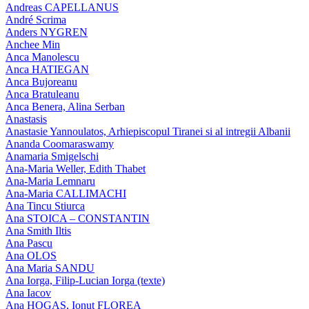
Andreas CAPELLANUS
André Scrima
Anders NYGREN
Anchee Min
Anca Manolescu
Anca HATIEGAN
Anca Bujoreanu
Anca Bratuleanu
Anca Benera, Alina Serban
Anastasis
Anastasie Yannoulatos, Arhiepiscopul Tiranei si al intregii Albanii
Ananda Coomaraswamy
Anamaria Smigelschi
Ana-Maria Weller, Edith Thabet
Ana-Maria Lemnaru
Ana-Maria CALLIMACHI
Ana Tincu Stiurca
Ana STOICA – CONSTANTIN
Ana Smith Iltis
Ana Pascu
Ana OLOS
Ana Maria SANDU
Ana Iorga, Filip-Lucian Iorga (texte)
Ana Iacov
Ana HOGAS, Ionut FLOREA