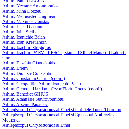
Arhim. Paulin LECCA
Arhim. Nectarie Antonopoulos
Arhim. Mina Dobzeu
Arhim. Melhisedec Ungureanu
Arhim. Maximos Constas
Arhim. Luca Diaconu
Arhim. Iuliu Scriban
Arhim. Ioanichie Balan
Arhim. Ioan Krestiankin
Arhim. Ioachim Stroggilos
Arhim. Ioachim PARVULESCU, staret al Sfintei Manastiri Lainici -
Gorj
Arhim. Eusebiu Giannakakis
Arhim. Efrem
Arhim. Dionisie Constantin
Arhim. Constantin Chirila (coord.)
Arhim. Cleopa Ilie, Arhim. Ioanichie Balan
Arhim. Clement Haralam, Cezar Florin Cocuz (coord.)
Arhim. Benedict GHIUS
Arhim. Athanasie Stavrovouniotul
Arhim. Arsenie Papacioc
Arhiepiscopul Chrysostomos al Etnei si Parintele James Thornton
Arhiepiscopul Chrysostomos al Etnei si Episcopul Ambrozie al
Methonei
Arhiepiscopul Chrysostomos al Etnei