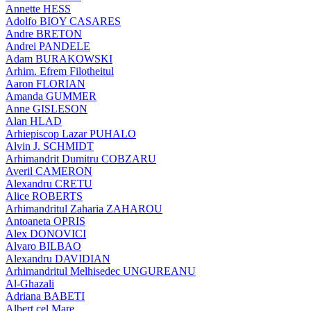
Annette HESS
Adolfo BIOY CASARES
Andre BRETON
Andrei PANDELE
Adam BURAKOWSKI
Arhim. Efrem Filotheitul
Aaron FLORIAN
Amanda GUMMER
Anne GISLESON
Alan HLAD
Arhiepiscop Lazar PUHALO
Alvin J. SCHMIDT
Arhimandrit Dumitru COBZARU
Averil CAMERON
Alexandru CRETU
Alice ROBERTS
Arhimandritul Zaharia ZAHAROU
Antoaneta OPRIS
Alex DONOVICI
Alvaro BILBAO
Alexandru DAVIDIAN
Arhimandritul Melhisedec UNGUREANU
Al-Ghazali
Adriana BABETI
Albert cel Mare