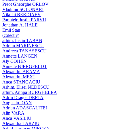
Preot Gheorghe ORLOV
Vladimir SOLONARI
Nikolai BERDIAEV
Parintele Justin PARVU
Jonathan A. HALE
Emil Stan
(colectiv)
arhim. Iustin TABAN
Adrian MARINESCU
Andreea TANASESCU
Annette LANGEN
Aly COHEN
Annette BJERGFELDT
Alexandru ARAMA
Alexandru MEXI
Anca STANGACIU
Arhim. Elisei NEDESCU
arhim. Antipa BURGHELEA
Adrin Dragos DEFTA
Augustin IOAN
Adrian ADASCALITEI
Alin VARA
Anca VASILIU
Alexandra TARZIU
Arhid. Laurean MIRCEA