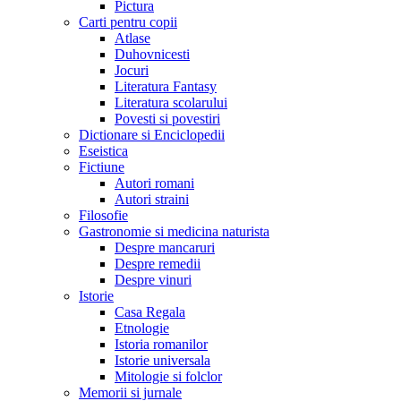
Pictura
Carti pentru copii
Atlase
Duhovnicesti
Jocuri
Literatura Fantasy
Literatura scolarului
Povesti si povestiri
Dictionare si Enciclopedii
Eseistica
Fictiune
Autori romani
Autori straini
Filosofie
Gastronomie si medicina naturista
Despre mancaruri
Despre remedii
Despre vinuri
Istorie
Casa Regala
Etnologie
Istoria romanilor
Istorie universala
Mitologie si folclor
Memorii si jurnale