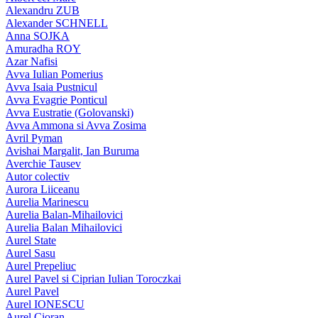
Alexandru ZUB
Alexander SCHNELL
Anna SOJKA
Amuradha ROY
Azar Nafisi
Avva Iulian Pomerius
Avva Isaia Pustnicul
Avva Evagrie Ponticul
Avva Eustratie (Golovanski)
Avva Ammona si Avva Zosima
Avril Pyman
Avishai Margalit, Ian Buruma
Averchie Tausev
Autor colectiv
Aurora Liiceanu
Aurelia Marinescu
Aurelia Balan-Mihailovici
Aurelia Balan Mihailovici
Aurel State
Aurel Sasu
Aurel Prepeliuc
Aurel Pavel si Ciprian Iulian Toroczkai
Aurel Pavel
Aurel IONESCU
Aurel Cioran