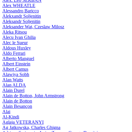
Alex. Leo SERBAN
Alex WHEATLE
Alessandro Baricco
Alekxandr Soljenitin
Aleksandr Soljenitin
Aleksander Wat, Czeslaw Milosz
Aleka Ritsou
Alecu Ivan Ghilia
Alec le Sueur
Aldous Huxley
Aldo Ferrari
Alberto Manguel
Albert Einstein
Albert Camus
Alawiya Sobh
Alan Watts
Alan ALDA
Alain Durel
Alain de Botton, John Armstrong
Alain de Botton
Alain Besançon
Alai
Al-Kindi
Aglaja VETERANYI
Ag Jatkowska, Charles Ghigna