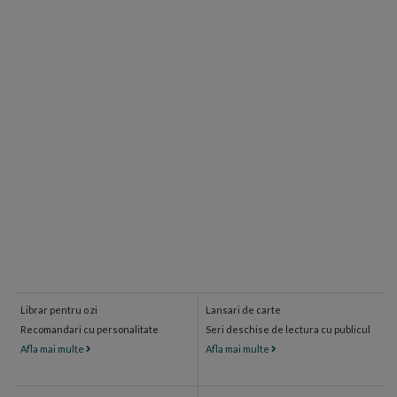
Librar pentru o zi
Lansari de carte
Recomandari cu personalitate
Seri deschise de lectura cu publicul
Afla mai multe
Afla mai multe