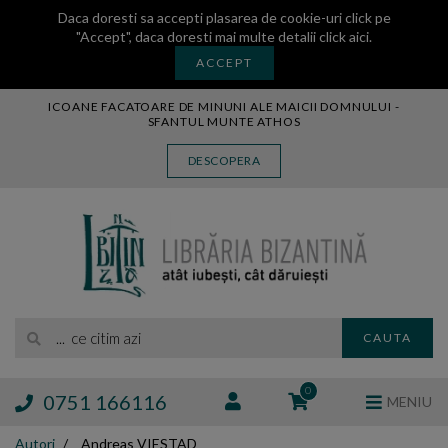
Daca doresti sa accepti plasarea de cookie-uri click pe
"Accept", daca doresti mai multe detalii
click aici
.
ACCEPT
ICOANE FACATOARE DE MINUNI ALE MAICII DOMNULUI -
SFANTUL MUNTE ATHOS
CARTE
DESCOPERA
CARTI LEGATE IN PIELE
AUDIO
ICOANA
MANASTIREA VATOPEDI
AUTORI
EDITURI
... ce citim azi
CAUTA
BLOG
EXPOZITII
0
0751 166116
MENIU
TAMAIE
Autori
Andreas VIESTAD