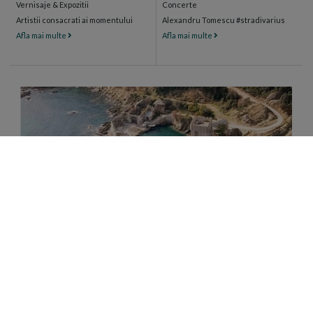
Vernisaje & Expozitii
Concerte
Artistii consacrati ai momentului
Alexandru Tomescu #stradivarius
Afla mai multe
Afla mai multe
CAMARA SFANTULUI MUNTE
Magazin de produse manastiresti certificate ECO
din Sfantul Munte Athos, Grecia
DESCOPERA