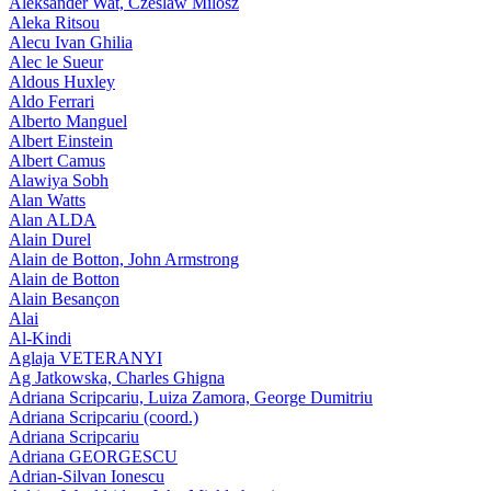
Aleksander Wat, Czeslaw Milosz
Aleka Ritsou
Alecu Ivan Ghilia
Alec le Sueur
Aldous Huxley
Aldo Ferrari
Alberto Manguel
Albert Einstein
Albert Camus
Alawiya Sobh
Alan Watts
Alan ALDA
Alain Durel
Alain de Botton, John Armstrong
Alain de Botton
Alain Besançon
Alai
Al-Kindi
Aglaja VETERANYI
Ag Jatkowska, Charles Ghigna
Adriana Scripcariu, Luiza Zamora, George Dumitriu
Adriana Scripcariu (coord.)
Adriana Scripcariu
Adriana GEORGESCU
Adrian-Silvan Ionescu