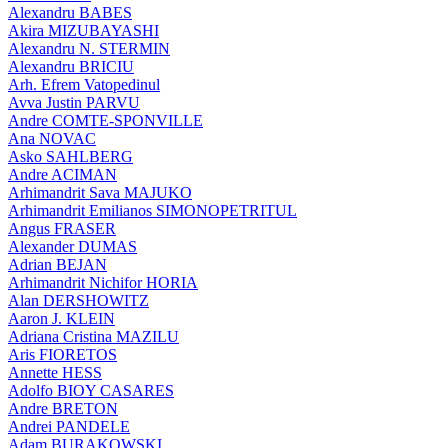
Alexandru BABES
Akira MIZUBAYASHI
Alexandru N. STERMIN
Alexandru BRICIU
Arh. Efrem Vatopedinul
Avva Justin PARVU
Andre COMTE-SPONVILLE
Ana NOVAC
Asko SAHLBERG
Andre ACIMAN
Arhimandrit Sava MAJUKO
Arhimandrit Emilianos SIMONOPETRITUL
Angus FRASER
Alexander DUMAS
Adrian BEJAN
Arhimandrit Nichifor HORIA
Alan DERSHOWITZ
Aaron J. KLEIN
Adriana Cristina MAZILU
Aris FIORETOS
Annette HESS
Adolfo BIOY CASARES
Andre BRETON
Andrei PANDELE
Adam BURAKOWSKI