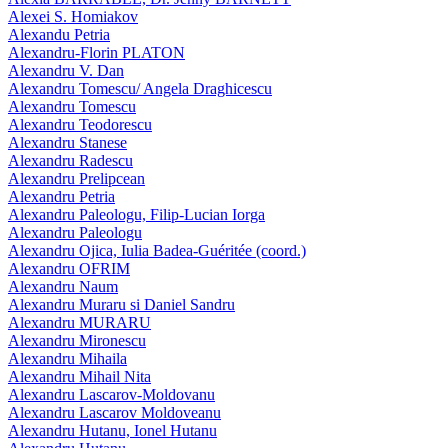
Alexei S. Homiakov
Alexandu Petria
Alexandru-Florin PLATON
Alexandru V. Dan
Alexandru Tomescu/ Angela Draghicescu
Alexandru Tomescu
Alexandru Teodorescu
Alexandru Stanese
Alexandru Radescu
Alexandru Prelipcean
Alexandru Petria
Alexandru Paleologu, Filip-Lucian Iorga
Alexandru Paleologu
Alexandru Ojica, Iulia Badea-Guéritée (coord.)
Alexandru OFRIM
Alexandru Naum
Alexandru Muraru si Daniel Sandru
Alexandru MURARU
Alexandru Mironescu
Alexandru Mihaila
Alexandru Mihail Nita
Alexandru Lascarov-Moldovanu
Alexandru Lascarov Moldoveanu
Alexandru Hutanu, Ionel Hutanu