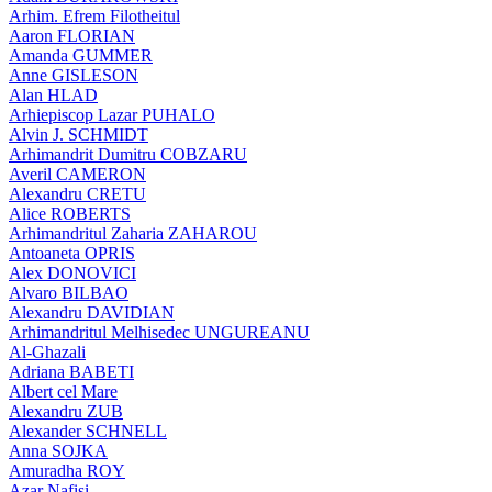
Arhim. Efrem Filotheitul
Aaron FLORIAN
Amanda GUMMER
Anne GISLESON
Alan HLAD
Arhiepiscop Lazar PUHALO
Alvin J. SCHMIDT
Arhimandrit Dumitru COBZARU
Averil CAMERON
Alexandru CRETU
Alice ROBERTS
Arhimandritul Zaharia ZAHAROU
Antoaneta OPRIS
Alex DONOVICI
Alvaro BILBAO
Alexandru DAVIDIAN
Arhimandritul Melhisedec UNGUREANU
Al-Ghazali
Adriana BABETI
Albert cel Mare
Alexandru ZUB
Alexander SCHNELL
Anna SOJKA
Amuradha ROY
Azar Nafisi