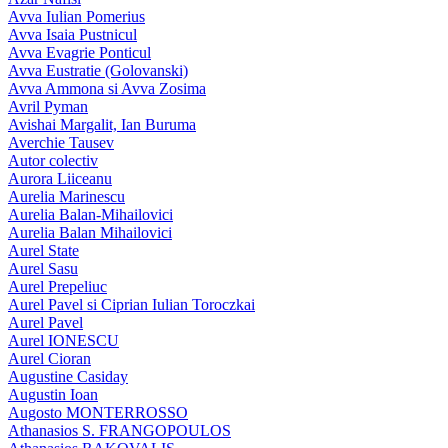
Avva Iulian Pomerius
Avva Isaia Pustnicul
Avva Evagrie Ponticul
Avva Eustratie (Golovanski)
Avva Ammona si Avva Zosima
Avril Pyman
Avishai Margalit, Ian Buruma
Averchie Tausev
Autor colectiv
Aurora Liiceanu
Aurelia Marinescu
Aurelia Balan-Mihailovici
Aurelia Balan Mihailovici
Aurel State
Aurel Sasu
Aurel Prepeliuc
Aurel Pavel si Ciprian Iulian Toroczkai
Aurel Pavel
Aurel IONESCU
Aurel Cioran
Augustine Casiday
Augustin Ioan
Augosto MONTERROSSO
Athanasios S. FRANGOPOULOS