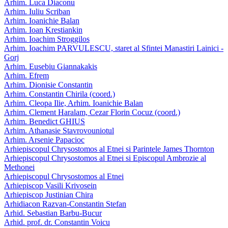
Arhim. Luca Diaconu
Arhim. Iuliu Scriban
Arhim. Ioanichie Balan
Arhim. Ioan Krestiankin
Arhim. Ioachim Stroggilos
Arhim. Ioachim PARVULESCU, staret al Sfintei Manastiri Lainici -
Gorj
Arhim. Eusebiu Giannakakis
Arhim. Efrem
Arhim. Dionisie Constantin
Arhim. Constantin Chirila (coord.)
Arhim. Cleopa Ilie, Arhim. Ioanichie Balan
Arhim. Clement Haralam, Cezar Florin Cocuz (coord.)
Arhim. Benedict GHIUS
Arhim. Athanasie Stavrovouniotul
Arhim. Arsenie Papacioc
Arhiepiscopul Chrysostomos al Etnei si Parintele James Thornton
Arhiepiscopul Chrysostomos al Etnei si Episcopul Ambrozie al
Methonei
Arhiepiscopul Chrysostomos al Etnei
Arhiepiscop Vasili Krivosein
Arhiepiscop Justinian Chira
Arhidiacon Razvan-Constantin Stefan
Arhid. Sebastian Barbu-Bucur
Arhid. prof. dr. Constantin Voicu