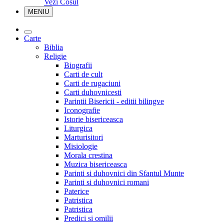
Vezi Cosul
MENIU
Carte
Biblia
Religie
Biografii
Carti de cult
Carti de rugaciuni
Carti duhovnicesti
Parintii Bisericii - editii bilingve
Iconografie
Istorie bisericeasca
Liturgica
Marturisitori
Misiologie
Morala crestina
Muzica bisericeasca
Parinti si duhovnici din Sfantul Munte
Parinti si duhovnici romani
Paterice
Patristica
Patristica
Predici si omilii