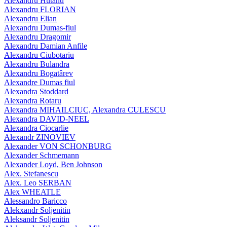
Alexandru Hutanu
Alexandru FLORIAN
Alexandru Elian
Alexandru Dumas-fiul
Alexandru Dragomir
Alexandru Damian Anfile
Alexandru Ciubotariu
Alexandru Bulandra
Alexandru Bogatârev
Alexandre Dumas fiul
Alexandra Stoddard
Alexandra Rotaru
Alexandra MIHAILCIUC, Alexandra CULESCU
Alexandra DAVID-NEEL
Alexandra Ciocarlie
Alexandr ZINOVIEV
Alexander VON SCHONBURG
Alexander Schmemann
Alexander Loyd, Ben Johnson
Alex. Stefanescu
Alex. Leo SERBAN
Alex WHEATLE
Alessandro Baricco
Alekxandr Soljenitin
Aleksandr Soljenitin