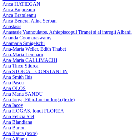
Anca HATIEGAN
Anca Bujoreanu
Anca Bratuleanu
Anca Benera, Alina Serban
Anastasis
Anastasie Yannoulatos, Arhiepiscopul Tiranei si al intregii Albanii
Ananda Coomaraswamy
Anamaria Smigelschi
Ana-Maria Weller, Edith Thabet
Ana-Maria Lemnaru
Ana-Maria CALLIMACHI
Ana Tincu Stiurca
Ana STOICA – CONSTANTIN
Ana Smith Iltis
Ana Pascu
Ana OLOS
Ana Maria SANDU
Ana Iorga, Filip-Lucian Iorga (texte)
Ana Iacov
Ana HOGAS, Ionut FLOREA
Ana Felicia Stef
Ana Blandiana
Ana Barton
Ana Barca (texte)
Ana Alfianu