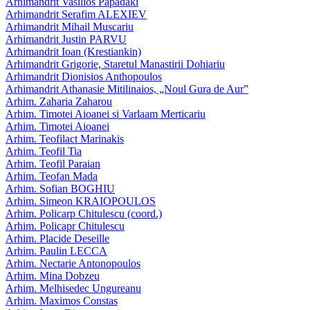
Arhimandrit Vasilios Papadaki
Arhimandrit Serafim ALEXIEV
Arhimandrit Mihail Muscariu
Arhimandrit Justin PARVU
Arhimandrit Ioan (Krestiankin)
Arhimandrit Grigorie, Staretul Manastirii Dohiariu
Arhimandrit Dionisios Anthopoulos
Arhimandrit Athanasie Mitilinaios, „Noul Gura de Aur”
Arhim. Zaharia Zaharou
Arhim. Timotei Aioanei si Varlaam Merticariu
Arhim. Timotei Aioanei
Arhim. Teofilact Marinakis
Arhim. Teofil Tia
Arhim. Teofil Paraian
Arhim. Teofan Mada
Arhim. Sofian BOGHIU
Arhim. Simeon KRAIOPOULOS
Arhim. Policarp Chitulescu (coord.)
Arhim. Policapr Chitulescu
Arhim. Placide Deseille
Arhim. Paulin LECCA
Arhim. Nectarie Antonopoulos
Arhim. Mina Dobzeu
Arhim. Melhisedec Ungureanu
Arhim. Maximos Constas