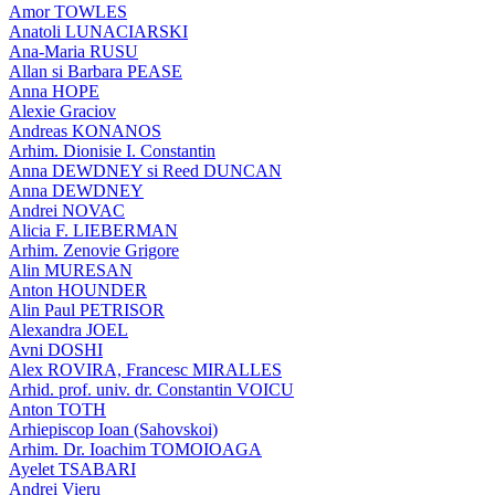
Amor TOWLES
Anatoli LUNACIARSKI
Ana-Maria RUSU
Allan si Barbara PEASE
Anna HOPE
Alexie Graciov
Andreas KONANOS
Arhim. Dionisie I. Constantin
Anna DEWDNEY si Reed DUNCAN
Anna DEWDNEY
Andrei NOVAC
Alicia F. LIEBERMAN
Arhim. Zenovie Grigore
Alin MURESAN
Anton HOUNDER
Alin Paul PETRISOR
Alexandra JOEL
Avni DOSHI
Alex ROVIRA, Francesc MIRALLES
Arhid. prof. univ. dr. Constantin VOICU
Anton TOTH
Arhiepiscop Ioan (Sahovskoi)
Arhim. Dr. Ioachim TOMOIOAGA
Ayelet TSABARI
Andrei Vieru