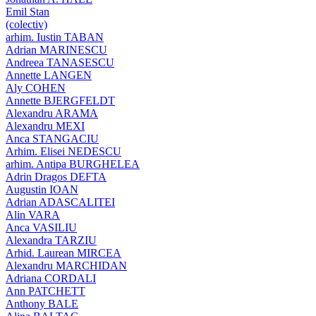
Emil Stan
(colectiv)
arhim. Iustin TABAN
Adrian MARINESCU
Andreea TANASESCU
Annette LANGEN
Aly COHEN
Annette BJERGFELDT
Alexandru ARAMA
Alexandru MEXI
Anca STANGACIU
Arhim. Elisei NEDESCU
arhim. Antipa BURGHELEA
Adrin Dragos DEFTA
Augustin IOAN
Adrian ADASCALITEI
Alin VARA
Anca VASILIU
Alexandra TARZIU
Arhid. Laurean MIRCEA
Alexandru MARCHIDAN
Adriana CORDALI
Ann PATCHETT
Anthony BALE