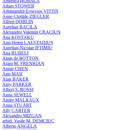
Angelica HOBJILA
Adam STOWER
Arhimandrit Evsevios VITTIS
Anne Clotilde ZIEGLER
Alfred DOBLIN
Aurelian BACILA
Alexandru Valentin CRACIUN
Ana KOSTAKU
Ann-Helen LAESTADIUS
Aurelian-Nicolae IFTIMIU
Ana RUBELI
Alain de BOTTON
Aram Μ. FRENKIAN
Annie CHEN
Ann MAH
Alan BAKER
Amy PARKER
Albert S. ROSSI
Anna SEWELL
Andre MALRAUX
Anna STUART
Ally CARTER
Alexandru MIZGAN
arhid. Vasile M. DEMCIUC
Alberto ANGELA