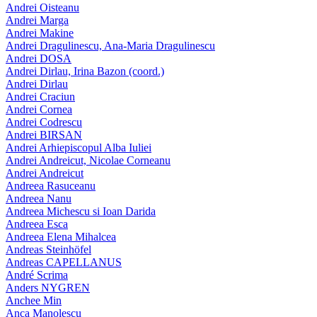
Andrei Oisteanu
Andrei Marga
Andrei Makine
Andrei Dragulinescu, Ana-Maria Dragulinescu
Andrei DOSA
Andrei Dirlau, Irina Bazon (coord.)
Andrei Dirlau
Andrei Craciun
Andrei Cornea
Andrei Codrescu
Andrei BIRSAN
Andrei Arhiepiscopul Alba Iuliei
Andrei Andreicut, Nicolae Corneanu
Andrei Andreicut
Andreea Rasuceanu
Andreea Nanu
Andreea Michescu si Ioan Darida
Andreea Esca
Andreea Elena Mihalcea
Andreas Steinhöfel
Andreas CAPELLANUS
André Scrima
Anders NYGREN
Anchee Min
Anca Manolescu