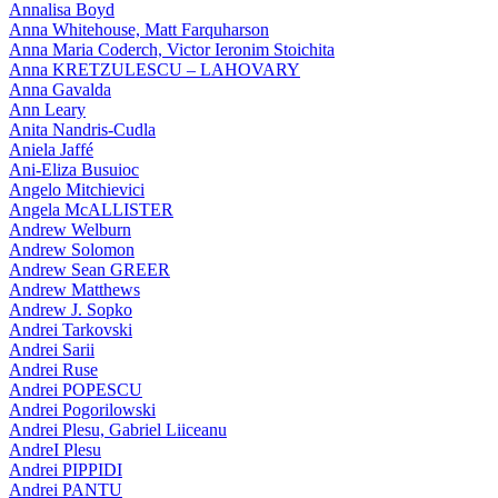
Annalisa Boyd
Anna Whitehouse, Matt Farquharson
Anna Maria Coderch, Victor Ieronim Stoichita
Anna KRETZULESCU – LAHOVARY
Anna Gavalda
Ann Leary
Anita Nandris-Cudla
Aniela Jaffé
Ani-Eliza Busuioc
Angelo Mitchievici
Angela McALLISTER
Andrew Welburn
Andrew Solomon
Andrew Sean GREER
Andrew Matthews
Andrew J. Sopko
Andrei Tarkovski
Andrei Sarii
Andrei Ruse
Andrei POPESCU
Andrei Pogorilowski
Andrei Plesu, Gabriel Liiceanu
AndreI Plesu
Andrei PIPPIDI
Andrei PANTU