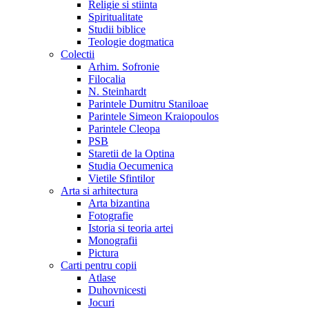
Religie si stiinta
Spiritualitate
Studii biblice
Teologie dogmatica
Colectii
Arhim. Sofronie
Filocalia
N. Steinhardt
Parintele Dumitru Staniloae
Parintele Simeon Kraiopoulos
Parintele Cleopa
PSB
Staretii de la Optina
Studia Oecumenica
Vietile Sfintilor
Arta si arhitectura
Arta bizantina
Fotografie
Istoria si teoria artei
Monografii
Pictura
Carti pentru copii
Atlase
Duhovnicesti
Jocuri