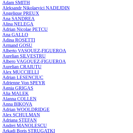
Adam SMITH
Aleksandr Nikolaevici NADEJDIN
Angelique PREUX
Ana SANDREA
Alina NELEGA
Adrian Nicolae PETCU
Ana GALLO
Adina ROSETTI
Armand GOSU
Alberto VASQUEZ-FIGUEROA
Aurelian SILVESTRU
Albero VAGQUEZ-FIGUEROA
Aurelian CRAIUTU
Alex MUCCIELLI
Adrian LESENCIUC
Adrienne Von SPEYR
Agnia GRIGAS
Alia MALEK
Alanna COLLEN
Anna BIKOVA
Adrian WOOLDRIDGE
Alex SCHULMAN
Adriana STEFAN
Andrei MANOLESCU
Arkadi Boris STRUGATKI