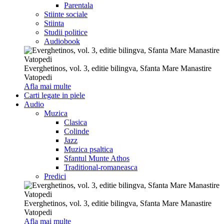
Parentala
Stiinte sociale
Stiinta
Studii politice
Audiobook
Everghetinos, vol. 3, editie bilingva, Sfanta Mare Manastire
Vatopedi
Afla mai multe
Carti legate in piele
Audio
Muzica
Clasica
Colinde
Jazz
Muzica psaltica
Sfantul Munte Athos
Traditional-romaneasca
Predici
Everghetinos, vol. 3, editie bilingva, Sfanta Mare Manastire
Vatopedi
Afla mai multe