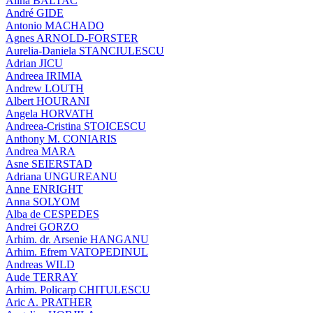
Alina BALTAC
André GIDE
Antonio MACHADO
Agnes ARNOLD-FORSTER
Aurelia-Daniela STANCIULESCU
Adrian JICU
Andreea IRIMIA
Andrew LOUTH
Albert HOURANI
Angela HORVATH
Andreea-Cristina STOICESCU
Anthony M. CONIARIS
Andrea MARA
Asne SEIERSTAD
Adriana UNGUREANU
Anne ENRIGHT
Anna SOLYOM
Alba de CESPEDES
Andrei GORZO
Arhim. dr. Arsenie HANGANU
Arhim. Efrem VATOPEDINUL
Andreas WILD
Aude TERRAY
Arhim. Policarp CHITULESCU
Aric A. PRATHER