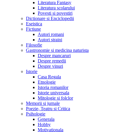
Literatura Fantasy
Literatura scolarului
Povesti si povestiri
Dictionare si Enciclopedii
Eseistica
Fictiune
Autori romani
Autori straini
Filosofie
Gastronomie si medicina naturista
Despre mancaruri
Despre remedii
Despre vinuri
Istorie
Casa Regala
Etnologie
Istoria romanilor
Istorie universala
Mitologie si folclor
Memorii si jurnale
Poezie, Teatru si Critica
Psihologie
Generala
Hobby
Motivationala