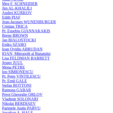
Meg F. SCHNEIDER
Jim AL-KHALILI
Andrei KURKOV
Edith PIAF
Jean-Jacques WUNENBURGER
Cristian TRICA
Pr. Eusebiu GIANNAKAKIS
Brene BROWN
Jan BIALOSTOCKI
Eniko SZABO
Ioan Ovidiu ABRUDAN
IOAN, Mitropolit al Banatului
Lisa FELDMAN BARRETT
Jesper JUUL
Mona PETRE
Ion SIMIONESCU
Pr. Petre VINTILESCU
Pr. Emil GALE
Stefan BOTTONI
Ramona GABAR
Preot Gheorghe ORLOV
Vladimir SOLONARI
Nikolai BERDIAEV
Parintele Justin PARVU
Jonathan A. HALE