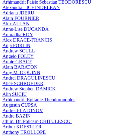
Arhimandrit Paisie Sebastian TEODORESCU
Alexandra TICHINDELEAN
Adriana JDERU
Alain-FOURNIER
Alex ALLAN
Anne-Lise DUCANDA
Anuradha ROY
Alex DRACE-FRANCIS
Anja PORTIN
Andrew SCULL
Angelo FOLEY
Annie GRACE
Alain BARATON
Amy M. O'QUINN
Andrei DRAGULINESCU
Alice SCHROEDER
Andrew Stephen DAMICK
Alin SUCIU
Arhimandrit Epifanie Theodoropoulos
Augustin CUPSA
Andrei PLATONOV
Andre BAZIN
arhim. Dr. Policarp CHITULESCU
Arthur KOESTLER
Anthony TROLLOPE