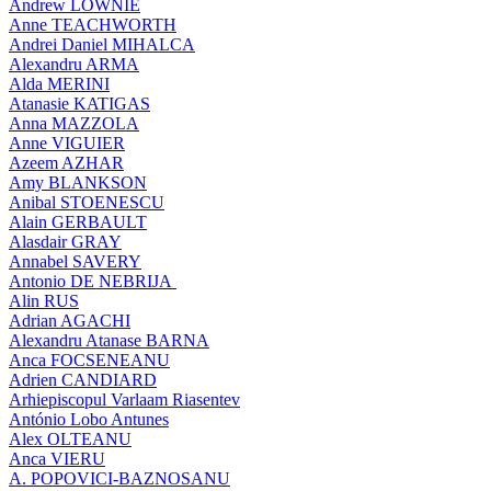
Andrew LOWNIE
Anne TEACHWORTH
Andrei Daniel MIHALCA
Alexandru ARMA
Alda MERINI
Atanasie KATIGAS
Anna MAZZOLA
Anne VIGUIER
Azeem AZHAR
Amy BLANKSON
Anibal STOENESCU
Alain GERBAULT
Alasdair GRAY
Annabel SAVERY
Antonio DE NEBRIJA
Alin RUS
Adrian AGACHI
Alexandru Atanase BARNA
Anca FOCSENEANU
Adrien CANDIARD
Arhiepiscopul Varlaam Riasentev
António Lobo Antunes
Alex OLTEANU
Anca VIERU
A. POPOVICI-BAZNOSANU