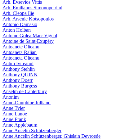
Arh. Evsevios Vittis
Arh. Emilianos Simonopetritul
Arh. Cleopa Ilie
Arh. Arsenie Kotsopoulos
Antonio Damasio
Anton Holban
Antoine Golea Marc Vignal
Antoine de Saint-Exupéry
Antoanete Olteanu
Antoaneta Ralian
Antoaneta Olteanu
Antim Ivireanul
Anthony Stehlin
Anthony QUINN
Anthony Doerr
Anthony Burgess
Anselm de Canterbury
Anonim
Anne-Dauphine Julliand
Anne Tyler
Anne Lanoe
Anne Frank
Anne Applebaum
Anne Ancelin Schützenberger
Anne Ancelin Schützenberger, Ghislain Devroede