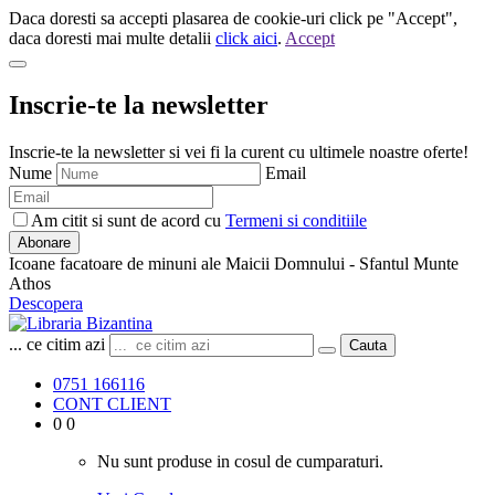
Daca doresti sa accepti plasarea de cookie-uri click pe "Accept",
daca doresti mai multe detalii
click aici
.
Accept
Inscrie-te la newsletter
Inscrie-te la newsletter si vei fi la curent cu ultimele noastre oferte!
Nume
Email
Am citit si sunt de acord cu
Termeni si conditiile
Abonare
Icoane facatoare de minuni ale Maicii Domnului - Sfantul Munte
Athos
Descopera
... ce citim azi
Cauta
0751 166116
CONT CLIENT
0
0
Nu sunt produse in cosul de cumparaturi.