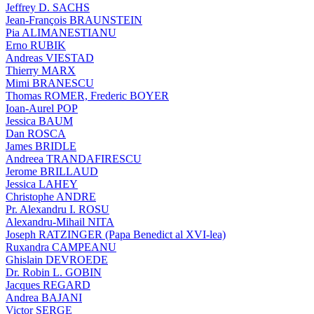
Jeffrey D. SACHS
Jean-François BRAUNSTEIN
Pia ALIMANESTIANU
Erno RUBIK
Andreas VIESTAD
Thierry MARX
Mimi BRANESCU
Thomas ROMER, Frederic BOYER
Ioan-Aurel POP
Jessica BAUM
Dan ROSCA
James BRIDLE
Andreea TRANDAFIRESCU
Jerome BRILLAUD
Jessica LAHEY
Christophe ANDRE
Pr. Alexandru I. ROSU
Alexandru-Mihail NITA
Joseph RATZINGER (Papa Benedict al XVI-lea)
Ruxandra CAMPEANU
Ghislain DEVROEDE
Dr. Robin L. GOBIN
Jacques REGARD
Andrea BAJANI
Victor SERGE