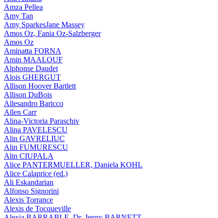
Amza Pellea
Amy Tan
Amy SparkesJane Massey
Amos Oz, Fania Oz-Salzberger
Amos Oz
Aminatta FORNA
Amin MAALOUF
Alphonse Daudet
Alois GHERGUT
Allison Hoover Bartlett
Allison DuBois
Allesandro Baricco
Allen Carr
Alina-Victoria Paraschiv
Alina PAVELESCU
Alin GAVRELIUC
Alin FUMURESCU
Alin CIUPALA
Alice PANTERMUELLER, Daniela KOHL
Alice Calaprice (ed.)
Ali Eskandarian
Alfonso Signorini
Alexis Torrance
Alexis de Tocqueville
Alexia BARRABLE, Dr. Jenny BARNETT