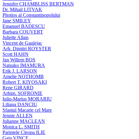
Jennifer CHAMBLISS BERTMAN
Dr. Mihail LITVAK
Photios al Constantinopolului
Jane SMILEY
Emanuel BADESCU
Barbara COUVERT
Juliette Allais
Vincent de Gaulejac
Arh. Dimitri ROYSTER
Scott HAHN
Jan Willem BOS
Natsuko IMAMURA
Erik J. LARSON
Amelie NOTHOMB
Robert T. KIYOSAKI
Rene GIRARD
Arhim. SOFRONIE
Iuliu-Marius MORARIU
Liliana DANCIU
Sfantul Macarie cel Mare
Jennie ALLEN
Julianne MACLEAN
Monica L. SMITH
Parintele Cleopa ILIE
Gaia VINCE