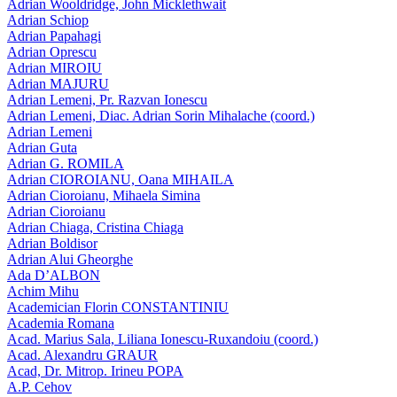
Adrian Wooldridge, John Micklethwait
Adrian Schiop
Adrian Papahagi
Adrian Oprescu
Adrian MIROIU
Adrian MAJURU
Adrian Lemeni, Pr. Razvan Ionescu
Adrian Lemeni, Diac. Adrian Sorin Mihalache (coord.)
Adrian Lemeni
Adrian Guta
Adrian G. ROMILA
Adrian CIOROIANU, Oana MIHAILA
Adrian Cioroianu, Mihaela Simina
Adrian Cioroianu
Adrian Chiaga, Cristina Chiaga
Adrian Boldisor
Adrian Alui Gheorghe
Ada D’ALBON
Achim Mihu
Academician Florin CONSTANTINIU
Academia Romana
Acad. Marius Sala, Liliana Ionescu-Ruxandoiu (coord.)
Acad. Alexandru GRAUR
Acad, Dr. Mitrop. Irineu POPA
A.P. Cehov