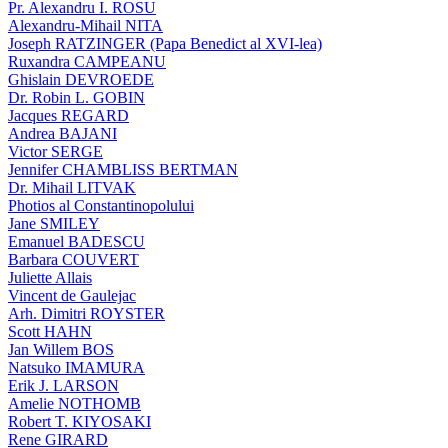
Pr. Alexandru I. ROSU
Alexandru-Mihail NITA
Joseph RATZINGER (Papa Benedict al XVI-lea)
Ruxandra CAMPEANU
Ghislain DEVROEDE
Dr. Robin L. GOBIN
Jacques REGARD
Andrea BAJANI
Victor SERGE
Jennifer CHAMBLISS BERTMAN
Dr. Mihail LITVAK
Photios al Constantinopolului
Jane SMILEY
Emanuel BADESCU
Barbara COUVERT
Juliette Allais
Vincent de Gaulejac
Arh. Dimitri ROYSTER
Scott HAHN
Jan Willem BOS
Natsuko IMAMURA
Erik J. LARSON
Amelie NOTHOMB
Robert T. KIYOSAKI
Rene GIRARD