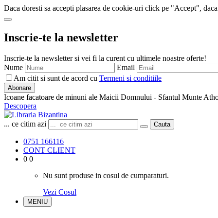
Daca doresti sa accepti plasarea de cookie-uri click pe "Accept", daca
Inscrie-te la newsletter
Inscrie-te la newsletter si vei fi la curent cu ultimele noastre oferte!
Nume
Email
Am citit si sunt de acord cu
Termeni si conditiile
Abonare
Icoane facatoare de minuni ale Maicii Domnului - Sfantul Munte Ath
Descopera
... ce citim azi
Cauta
0751 166116
CONT CLIENT
0
0
Nu sunt produse in cosul de cumparaturi.
Vezi Cosul
MENIU