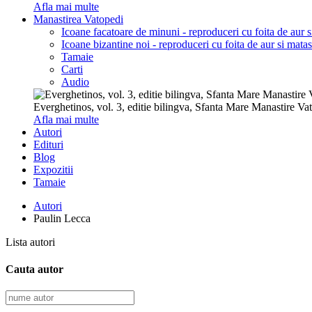
Afla mai multe
Manastirea Vatopedi
Icoane facatoare de minuni - reproduceri cu foita de aur 
Icoane bizantine noi - reproduceri cu foita de aur si mata
Tamaie
Carti
Audio
Everghetinos, vol. 3, editie bilingva, Sfanta Mare Manastire Va
Afla mai multe
Autori
Edituri
Blog
Expozitii
Tamaie
Autori
Paulin Lecca
Lista autori
Cauta autor