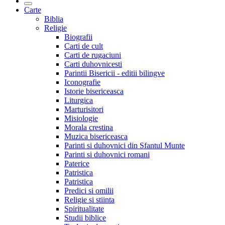
Carte
Biblia
Religie
Biografii
Carti de cult
Carti de rugaciuni
Carti duhovnicesti
Parintii Bisericii - editii bilingve
Iconografie
Istorie bisericeasca
Liturgica
Marturisitori
Misiologie
Morala crestina
Muzica bisericeasca
Parinti si duhovnici din Sfantul Munte
Parinti si duhovnici romani
Paterice
Patristica
Patristica
Predici si omilii
Religie si stiinta
Spiritualitate
Studii biblice