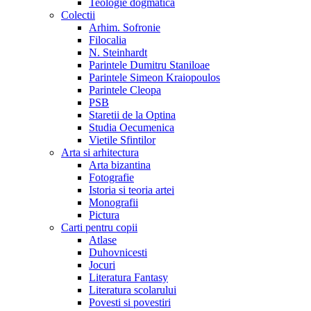
Teologie dogmatica
Colectii
Arhim. Sofronie
Filocalia
N. Steinhardt
Parintele Dumitru Staniloae
Parintele Simeon Kraiopoulos
Parintele Cleopa
PSB
Staretii de la Optina
Studia Oecumenica
Vietile Sfintilor
Arta si arhitectura
Arta bizantina
Fotografie
Istoria si teoria artei
Monografii
Pictura
Carti pentru copii
Atlase
Duhovnicesti
Jocuri
Literatura Fantasy
Literatura scolarului
Povesti si povestiri