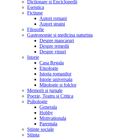
Dictionare si Enciclopedii
Eseistica
Fictiune
Autori romani
Autori straini
Filosofie
Gastronomie si medicina naturista
Despre mancaruri
Despre remedii
Despre vinuri
Istorie
Casa Regala
Etnologie
Istoria romanilor
Istorie universala
Mitologie si folclor
Memorii si jurnale
Poezie, Teatru si Critica
Psihologie
Generala
Hobby
Motivationala
Parentala
Stiinte sociale
Stiinta