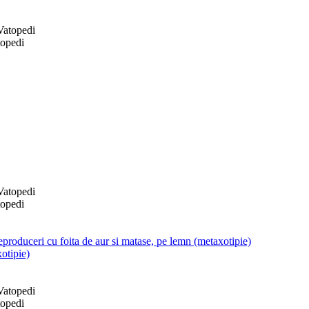
topedi
topedi
produceri cu foita de aur si matase, pe lemn (metaxotipie)
otipie)
topedi