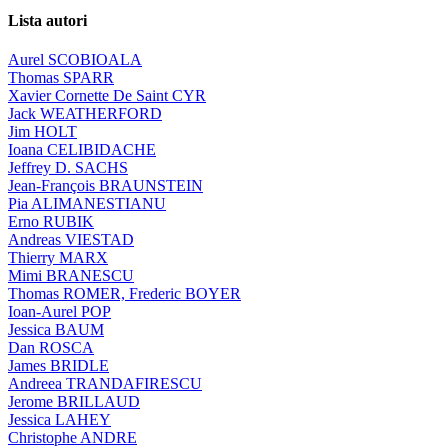
Lista autori
Aurel SCOBIOALA
Thomas SPARR
Xavier Cornette De Saint CYR
Jack WEATHERFORD
Jim HOLT
Ioana CELIBIDACHE
Jeffrey D. SACHS
Jean-François BRAUNSTEIN
Pia ALIMANESTIANU
Erno RUBIK
Andreas VIESTAD
Thierry MARX
Mimi BRANESCU
Thomas ROMER, Frederic BOYER
Ioan-Aurel POP
Jessica BAUM
Dan ROSCA
James BRIDLE
Andreea TRANDAFIRESCU
Jerome BRILLAUD
Jessica LAHEY
Christophe ANDRE