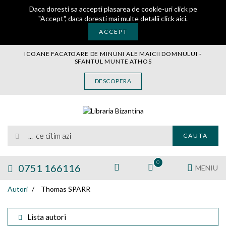
Daca doresti sa accepti plasarea de cookie-uri click pe
"Accept", daca doresti mai multe detalii
click aici
.
ACCEPT
ICOANE FACATOARE DE MINUNI ALE MAICII DOMNULUI -
SFANTUL MUNTE ATHOS
CARTE
DESCOPERA
CARTI LEGATE IN PIELE
AUDIO
ICOANA
... ce citim azi
MANASTIREA VATOPEDI
CAUTA
AUTORI
EDITURI
0
0751 166116
MENIU
BLOG
Autori
Thomas SPARR
EXPOZITII
TAMAIE
Lista autori