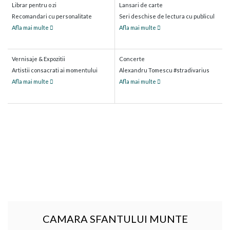
Librar pentru o zi
Lansari de carte
Recomandari cu personalitate
Seri deschise de lectura cu publicul
Afla mai multe
Afla mai multe
Vernisaje & Expozitii
Concerte
Artistii consacrati ai momentului
Alexandru Tomescu #stradivarius
Afla mai multe
Afla mai multe
CAMARA SFANTULUI MUNTE