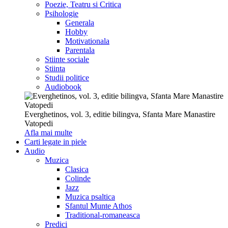
Poezie, Teatru si Critica
Psihologie
Generala
Hobby
Motivationala
Parentala
Stiinte sociale
Stiinta
Studii politice
Audiobook
Everghetinos, vol. 3, editie bilingva, Sfanta Mare Manastire
Vatopedi
Afla mai multe
Carti legate in piele
Audio
Muzica
Clasica
Colinde
Jazz
Muzica psaltica
Sfantul Munte Athos
Traditional-romaneasca
Predici