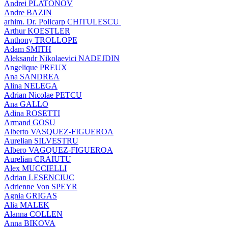
Andrei PLATONOV
Andre BAZIN
arhim. Dr. Policarp CHITULESCU
Arthur KOESTLER
Anthony TROLLOPE
Adam SMITH
Aleksandr Nikolaevici NADEJDIN
Angelique PREUX
Ana SANDREA
Alina NELEGA
Adrian Nicolae PETCU
Ana GALLO
Adina ROSETTI
Armand GOSU
Alberto VASQUEZ-FIGUEROA
Aurelian SILVESTRU
Albero VAGQUEZ-FIGUEROA
Aurelian CRAIUTU
Alex MUCCIELLI
Adrian LESENCIUC
Adrienne Von SPEYR
Agnia GRIGAS
Alia MALEK
Alanna COLLEN
Anna BIKOVA