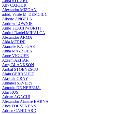
Anna STUART
Ally CARTER
Alexandru MIZGAN
arhid. Vasile M. DEMCIUC
Alberto ANGELA
Andrew LOWNIE
Anne TEACHWORTH
Andrei Daniel MIHALCA
Alexandru ARMA
Alda MERINI
Atanasie KATIGAS
Anna MAZZOLA
Anne VIGUIER
Azeem AZHAR
Amy BLANKSON
Anibal STOENESCU
Alain GERBAULT
Alasdair GRAY
Annabel SAVERY
Antonio DE NEBRIJA
Alin RUS
Adrian AGACHI
Alexandru Atanase BARNA
Anca FOCSENEANU
Adrien CANDIARD