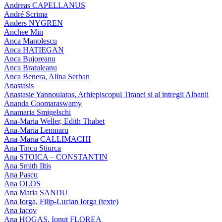
Andreas CAPELLANUS
André Scrima
Anders NYGREN
Anchee Min
Anca Manolescu
Anca HATIEGAN
Anca Bujoreanu
Anca Bratuleanu
Anca Benera, Alina Serban
Anastasis
Anastasie Yannoulatos, Arhiepiscopul Tiranei si al intregii Albanii
Ananda Coomaraswamy
Anamaria Smigelschi
Ana-Maria Weller, Edith Thabet
Ana-Maria Lemnaru
Ana-Maria CALLIMACHI
Ana Tincu Stiurca
Ana STOICA – CONSTANTIN
Ana Smith Iltis
Ana Pascu
Ana OLOS
Ana Maria SANDU
Ana Iorga, Filip-Lucian Iorga (texte)
Ana Iacov
Ana HOGAS, Ionut FLOREA