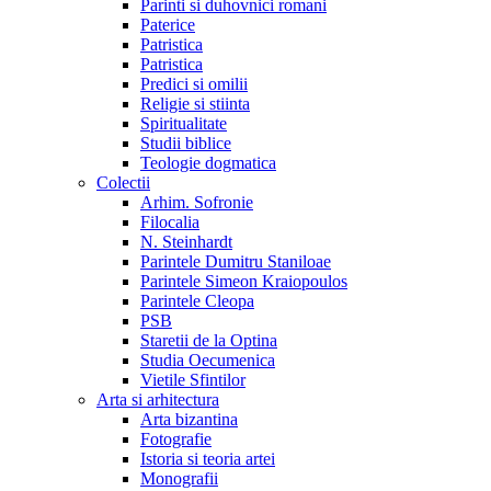
Parinti si duhovnici romani
Paterice
Patristica
Patristica
Predici si omilii
Religie si stiinta
Spiritualitate
Studii biblice
Teologie dogmatica
Colectii
Arhim. Sofronie
Filocalia
N. Steinhardt
Parintele Dumitru Staniloae
Parintele Simeon Kraiopoulos
Parintele Cleopa
PSB
Staretii de la Optina
Studia Oecumenica
Vietile Sfintilor
Arta si arhitectura
Arta bizantina
Fotografie
Istoria si teoria artei
Monografii