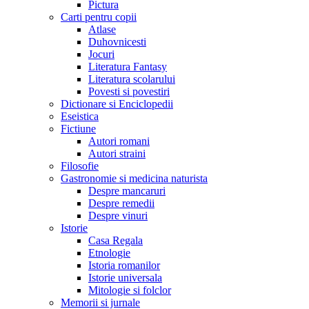
Pictura
Carti pentru copii
Atlase
Duhovnicesti
Jocuri
Literatura Fantasy
Literatura scolarului
Povesti si povestiri
Dictionare si Enciclopedii
Eseistica
Fictiune
Autori romani
Autori straini
Filosofie
Gastronomie si medicina naturista
Despre mancaruri
Despre remedii
Despre vinuri
Istorie
Casa Regala
Etnologie
Istoria romanilor
Istorie universala
Mitologie si folclor
Memorii si jurnale