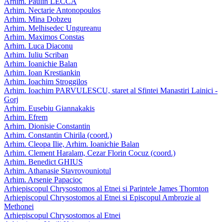
Arhim. Paulin LECCA
Arhim. Nectarie Antonopoulos
Arhim. Mina Dobzeu
Arhim. Melhisedec Ungureanu
Arhim. Maximos Constas
Arhim. Luca Diaconu
Arhim. Iuliu Scriban
Arhim. Ioanichie Balan
Arhim. Ioan Krestiankin
Arhim. Ioachim Stroggilos
Arhim. Ioachim PARVULESCU, staret al Sfintei Manastiri Lainici -
Gorj
Arhim. Eusebiu Giannakakis
Arhim. Efrem
Arhim. Dionisie Constantin
Arhim. Constantin Chirila (coord.)
Arhim. Cleopa Ilie, Arhim. Ioanichie Balan
Arhim. Clement Haralam, Cezar Florin Cocuz (coord.)
Arhim. Benedict GHIUS
Arhim. Athanasie Stavrovouniotul
Arhim. Arsenie Papacioc
Arhiepiscopul Chrysostomos al Etnei si Parintele James Thornton
Arhiepiscopul Chrysostomos al Etnei si Episcopul Ambrozie al
Methonei
Arhiepiscopul Chrysostomos al Etnei