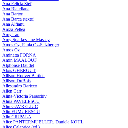
Ana Felicia Stef
Ana Blandiana
Ana Barton
Ana Barca (texte)
Ana Alfianu
Amza Pellea
Amy Tan
Amy SparkesJane Massey
Amos Oz, Fania Oz-Salzberger
Amos Oz
Aminatta FORNA
Amin MAALOUF
Alphonse Daudet
Alois GHERGUT
Allison Hoover Bartlett
Allison DuBois
Allesandro Baricco
Allen Carr
Alina-Victoria Paraschiv
Alina PAVELESCU
Alin GAVRELIUC
Alin FUMURESCU
Alin CIUPALA
Alice PANTERMUELLER, Daniela KOHL
Alice Calaprice (ed.)