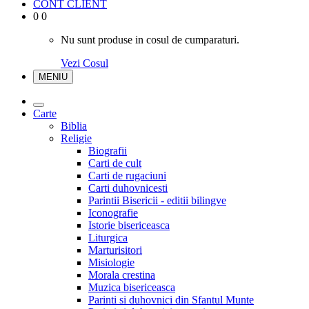
CONT CLIENT
0
0
Nu sunt produse in cosul de cumparaturi.
Vezi Cosul
MENIU
Carte
Biblia
Religie
Biografii
Carti de cult
Carti de rugaciuni
Carti duhovnicesti
Parintii Bisericii - editii bilingve
Iconografie
Istorie bisericeasca
Liturgica
Marturisitori
Misiologie
Morala crestina
Muzica bisericeasca
Parinti si duhovnici din Sfantul Munte