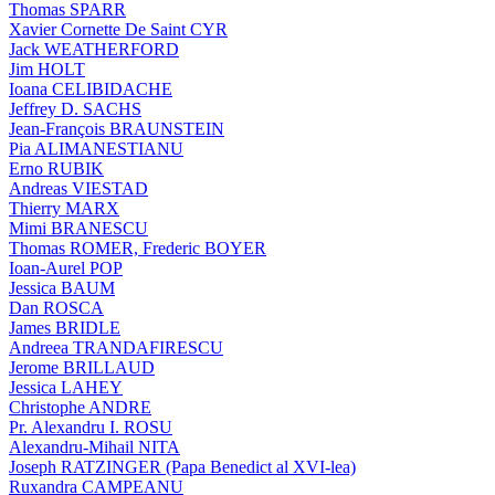
Thomas SPARR
Xavier Cornette De Saint CYR
Jack WEATHERFORD
Jim HOLT
Ioana CELIBIDACHE
Jeffrey D. SACHS
Jean-François BRAUNSTEIN
Pia ALIMANESTIANU
Erno RUBIK
Andreas VIESTAD
Thierry MARX
Mimi BRANESCU
Thomas ROMER, Frederic BOYER
Ioan-Aurel POP
Jessica BAUM
Dan ROSCA
James BRIDLE
Andreea TRANDAFIRESCU
Jerome BRILLAUD
Jessica LAHEY
Christophe ANDRE
Pr. Alexandru I. ROSU
Alexandru-Mihail NITA
Joseph RATZINGER (Papa Benedict al XVI-lea)
Ruxandra CAMPEANU