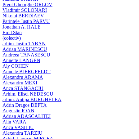
Preot Gheorghe ORLOV
Vladimir SOLONARI
Nikolai BERDIAEV
Parintele Justin PARVU
Jonathan A. HALE
Emil Stan
(colectiv)
arhim. Iustin TABAN
Adrian MARINESCU
Andreea TANASESCU
Annette LANGEN
Aly COHEN
Annette BJERGFELDT
Alexandru ARAMA
Alexandru MEXI
Anca STANGACIU
Arhim. Elisei NEDESCU
arhim. Antipa BURGHELEA
Adrin Dragos DEFTA
Augustin IOAN
Adrian ADASCALITEI
Alin VARA
Anca VASILIU
Alexandra TARZIU
Arhid. Laurean MIRCEA