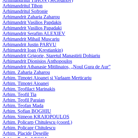
Arhimandritul TIHON (Secretariov)
Arhimandritul Tihon
Arhimandritul Sofronie
Arhimandrit Zaharia Zaharou
Arhimandrit Vasilios Papdakis
Arhimandrit Vasilios Papadaki
Arhimandrit Serafim ALEXIEV
Arhimandrit Mihail Muscariu
Arhimandrit Justin PARVU
Arhimandrit Ioan (Krestiankin)
Arhimandrit Grigorie, Staretul Manastirii Dohiariu
Arhimandrit Dionisios Anthopoulos
Arhimandrit Athanasie Mitilinaios, „Noul Gura de Aur”
Arhim. Zaharia Zaharou
Arhim. Timotei Aioanei si Varlaam Merticariu
Arhim. Timotei Aioanei
Arhim. Teofilact Marinakis
Arhim. Teofil Tia
Arhim. Teofil Paraian
Arhim. Teofan Mada
Arhim. Sofian BOGHIU
Arhim. Simeon KRAIOPOULOS
Arhim. Policarp Chitulescu (coord.)
Arhim. Policapr Chitulescu
Arhim. Placide Deseille