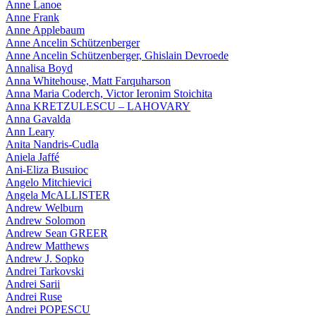
Anne Lanoe
Anne Frank
Anne Applebaum
Anne Ancelin Schützenberger
Anne Ancelin Schützenberger, Ghislain Devroede
Annalisa Boyd
Anna Whitehouse, Matt Farquharson
Anna Maria Coderch, Victor Ieronim Stoichita
Anna KRETZULESCU – LAHOVARY
Anna Gavalda
Ann Leary
Anita Nandris-Cudla
Aniela Jaffé
Ani-Eliza Busuioc
Angelo Mitchievici
Angela McALLISTER
Andrew Welburn
Andrew Solomon
Andrew Sean GREER
Andrew Matthews
Andrew J. Sopko
Andrei Tarkovski
Andrei Sarii
Andrei Ruse
Andrei POPESCU