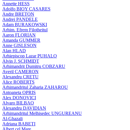
Annette HESS
Adolfo BIOY CASARES
Andre BRETON
Andrei PANDELE
Adam BURAKOWSKI
Arhim. Efrem Filotheitul
Aaron FLORIAN
Amanda GUMMER
Anne GISLESON
Alan HLAD
Arhiepiscop Lazar PUHALO
Alvin J. SCHMIDT
Arhimandrit Dumitru COBZARU
Averil CAMERON
Alexandru CRETU
Alice ROBERTS
Arhimandritul Zaharia ZAHAROU
Antoaneta OPRIS
Alex DONOVICI
Alvaro BILBAO
Alexandru DAVIDIAN
Arhimandritul Melhisedec UNGUREANU
Al-Ghazali
Adriana BABETI
Albert cel Mare