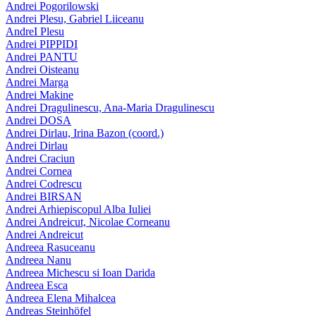
Andrei Pogorilowski
Andrei Plesu, Gabriel Liiceanu
AndreI Plesu
Andrei PIPPIDI
Andrei PANTU
Andrei Oisteanu
Andrei Marga
Andrei Makine
Andrei Dragulinescu, Ana-Maria Dragulinescu
Andrei DOSA
Andrei Dirlau, Irina Bazon (coord.)
Andrei Dirlau
Andrei Craciun
Andrei Cornea
Andrei Codrescu
Andrei BIRSAN
Andrei Arhiepiscopul Alba Iuliei
Andrei Andreicut, Nicolae Corneanu
Andrei Andreicut
Andreea Rasuceanu
Andreea Nanu
Andreea Michescu si Ioan Darida
Andreea Esca
Andreea Elena Mihalcea
Andreas Steinhöfel