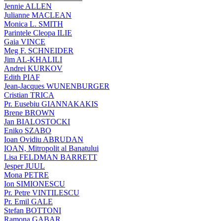
Jennie ALLEN
Julianne MACLEAN
Monica L. SMITH
Parintele Cleopa ILIE
Gaia VINCE
Meg F. SCHNEIDER
Jim AL-KHALILI
Andrei KURKOV
Edith PIAF
Jean-Jacques WUNENBURGER
Cristian TRICA
Pr. Eusebiu GIANNAKAKIS
Brene BROWN
Jan BIALOSTOCKI
Eniko SZABO
Ioan Ovidiu ABRUDAN
IOAN, Mitropolit al Banatului
Lisa FELDMAN BARRETT
Jesper JUUL
Mona PETRE
Ion SIMIONESCU
Pr. Petre VINTILESCU
Pr. Emil GALE
Stefan BOTTONI
Ramona GABAR