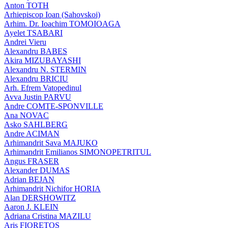
Anton TOTH
Arhiepiscop Ioan (Sahovskoi)
Arhim. Dr. Ioachim TOMOIOAGA
Ayelet TSABARI
Andrei Vieru
Alexandru BABES
Akira MIZUBAYASHI
Alexandru N. STERMIN
Alexandru BRICIU
Arh. Efrem Vatopedinul
Avva Justin PARVU
Andre COMTE-SPONVILLE
Ana NOVAC
Asko SAHLBERG
Andre ACIMAN
Arhimandrit Sava MAJUKO
Arhimandrit Emilianos SIMONOPETRITUL
Angus FRASER
Alexander DUMAS
Adrian BEJAN
Arhimandrit Nichifor HORIA
Alan DERSHOWITZ
Aaron J. KLEIN
Adriana Cristina MAZILU
Aris FIORETOS