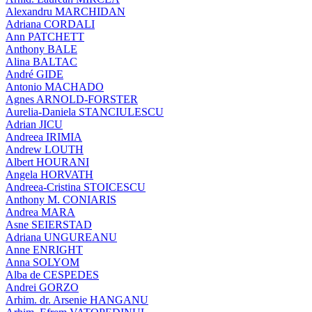
Alexandru MARCHIDAN
Adriana CORDALI
Ann PATCHETT
Anthony BALE
Alina BALTAC
André GIDE
Antonio MACHADO
Agnes ARNOLD-FORSTER
Aurelia-Daniela STANCIULESCU
Adrian JICU
Andreea IRIMIA
Andrew LOUTH
Albert HOURANI
Angela HORVATH
Andreea-Cristina STOICESCU
Anthony M. CONIARIS
Andrea MARA
Asne SEIERSTAD
Adriana UNGUREANU
Anne ENRIGHT
Anna SOLYOM
Alba de CESPEDES
Andrei GORZO
Arhim. dr. Arsenie HANGANU