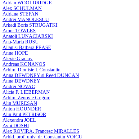
Adrian WOOLDRIDGE
Alex SCHULMAN
Adriana STEFAN
Andrei MANOLESCU
Arkadi Boris STRUGATKI
Amor TOWLES
Anatoli LUNACIARSKI
Ana-Maria RUSU
Allan si Barbara PEASE
Anna HOPE
Alexie Graciov
Andreas KONANOS
Arhim. Dionisie I. Constantin
Anna DEWDNEY si Reed DUNCAN
Anna DEWDNEY
Andrei NOVAC
Alicia F. LIEBERMAN
Arhim. Zenovie Grigore
Alin MURESAN
Anton HOUNDER
Alin Paul PETRISOR
Alexandra JOEL
Avni DOSHI
Alex ROVIRA, Francesc MIRALLES
Arhid. prof. univ. dr. Constantin VOICU