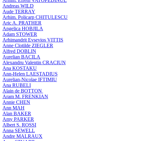
Arhim. Efrem VATOPEDINUL
Andreas WILD
Aude TERRAY
Arhim. Policarp CHITULESCU
Aric A. PRATHER
Angelica HOBJILA
Adam STOWER
Arhimandrit Evsevios VITTIS
Anne Clotilde ZIEGLER
Alfred DOBLIN
Aurelian BACILA
Alexandru Valentin CRACIUN
Ana KOSTAKU
Ann-Helen LAESTADIUS
Aurelian-Nicolae IFTIMIU
Ana RUBELI
Alain de BOTTON
Aram Μ. FRENKIAN
Annie CHEN
Ann MAH
Alan BAKER
Amy PARKER
Albert S. ROSSI
Anna SEWELL
Andre MALRAUX