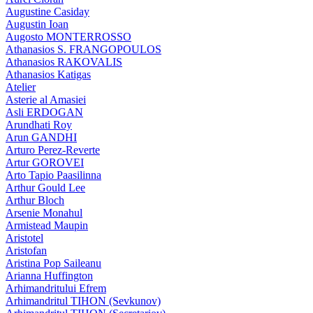
Augustine Casiday
Augustin Ioan
Augosto MONTERROSSO
Athanasios S. FRANGOPOULOS
Athanasios RAKOVALIS
Athanasios Katigas
Atelier
Asterie al Amasiei
Asli ERDOGAN
Arundhati Roy
Arun GANDHI
Arturo Perez-Reverte
Artur GOROVEI
Arto Tapio Paasilinna
Arthur Gould Lee
Arthur Bloch
Arsenie Monahul
Armistead Maupin
Aristotel
Aristofan
Aristina Pop Saileanu
Arianna Huffington
Arhimandritului Efrem
Arhimandritul TIHON (Sevkunov)