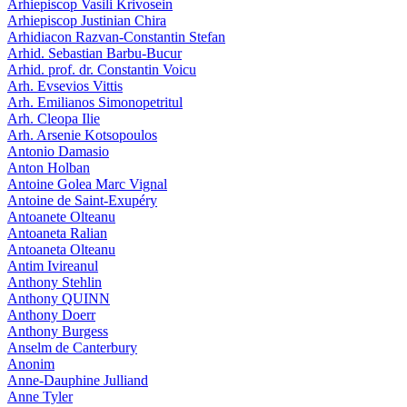
Arhiepiscop Vasili Krivosein
Arhiepiscop Justinian Chira
Arhidiacon Razvan-Constantin Stefan
Arhid. Sebastian Barbu-Bucur
Arhid. prof. dr. Constantin Voicu
Arh. Evsevios Vittis
Arh. Emilianos Simonopetritul
Arh. Cleopa Ilie
Arh. Arsenie Kotsopoulos
Antonio Damasio
Anton Holban
Antoine Golea Marc Vignal
Antoine de Saint-Exupéry
Antoanete Olteanu
Antoaneta Ralian
Antoaneta Olteanu
Antim Ivireanul
Anthony Stehlin
Anthony QUINN
Anthony Doerr
Anthony Burgess
Anselm de Canterbury
Anonim
Anne-Dauphine Julliand
Anne Tyler