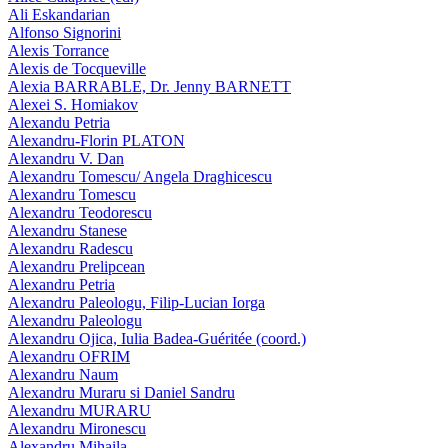
Ali Eskandarian
Alfonso Signorini
Alexis Torrance
Alexis de Tocqueville
Alexia BARRABLE, Dr. Jenny BARNETT
Alexei S. Homiakov
Alexandu Petria
Alexandru-Florin PLATON
Alexandru V. Dan
Alexandru Tomescu/ Angela Draghicescu
Alexandru Tomescu
Alexandru Teodorescu
Alexandru Stanese
Alexandru Radescu
Alexandru Prelipcean
Alexandru Petria
Alexandru Paleologu, Filip-Lucian Iorga
Alexandru Paleologu
Alexandru Ojica, Iulia Badea-Guéritée (coord.)
Alexandru OFRIM
Alexandru Naum
Alexandru Muraru si Daniel Sandru
Alexandru MURARU
Alexandru Mironescu
Alexandru Mihaila