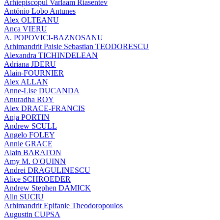
Arhiepiscopul Varlaam Riasentev
António Lobo Antunes
Alex OLTEANU
Anca VIERU
A. POPOVICI-BAZNOSANU
Arhimandrit Paisie Sebastian TEODORESCU
Alexandra TICHINDELEAN
Adriana JDERU
Alain-FOURNIER
Alex ALLAN
Anne-Lise DUCANDA
Anuradha ROY
Alex DRACE-FRANCIS
Anja PORTIN
Andrew SCULL
Angelo FOLEY
Annie GRACE
Alain BARATON
Amy M. O'QUINN
Andrei DRAGULINESCU
Alice SCHROEDER
Andrew Stephen DAMICK
Alin SUCIU
Arhimandrit Epifanie Theodoropoulos
Augustin CUPSA