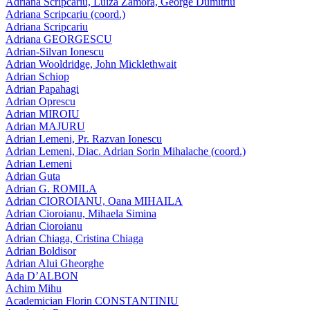
Adriana Scripcariu, Luiza Zamora, George Dumitriu
Adriana Scripcariu (coord.)
Adriana Scripcariu
Adriana GEORGESCU
Adrian-Silvan Ionescu
Adrian Wooldridge, John Micklethwait
Adrian Schiop
Adrian Papahagi
Adrian Oprescu
Adrian MIROIU
Adrian MAJURU
Adrian Lemeni, Pr. Razvan Ionescu
Adrian Lemeni, Diac. Adrian Sorin Mihalache (coord.)
Adrian Lemeni
Adrian Guta
Adrian G. ROMILA
Adrian CIOROIANU, Oana MIHAILA
Adrian Cioroianu, Mihaela Simina
Adrian Cioroianu
Adrian Chiaga, Cristina Chiaga
Adrian Boldisor
Adrian Alui Gheorghe
Ada D’ALBON
Achim Mihu
Academician Florin CONSTANTINIU