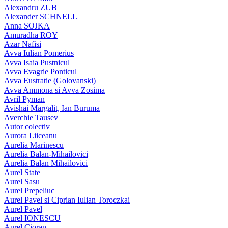
Alexandru ZUB
Alexander SCHNELL
Anna SOJKA
Amuradha ROY
Azar Nafisi
Avva Iulian Pomerius
Avva Isaia Pustnicul
Avva Evagrie Ponticul
Avva Eustratie (Golovanski)
Avva Ammona si Avva Zosima
Avril Pyman
Avishai Margalit, Ian Buruma
Averchie Tausev
Autor colectiv
Aurora Liiceanu
Aurelia Marinescu
Aurelia Balan-Mihailovici
Aurelia Balan Mihailovici
Aurel State
Aurel Sasu
Aurel Prepeliuc
Aurel Pavel si Ciprian Iulian Toroczkai
Aurel Pavel
Aurel IONESCU
Aurel Cioran