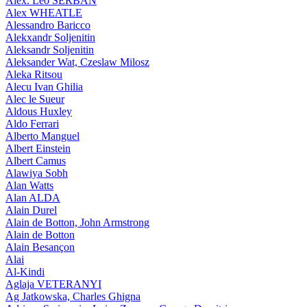
Alex. Leo SERBAN
Alex WHEATLE
Alessandro Baricco
Alekxandr Soljenitin
Aleksandr Soljenitin
Aleksander Wat, Czeslaw Milosz
Aleka Ritsou
Alecu Ivan Ghilia
Alec le Sueur
Aldous Huxley
Aldo Ferrari
Alberto Manguel
Albert Einstein
Albert Camus
Alawiya Sobh
Alan Watts
Alan ALDA
Alain Durel
Alain de Botton, John Armstrong
Alain de Botton
Alain Besançon
Alai
Al-Kindi
Aglaja VETERANYI
Ag Jatkowska, Charles Ghigna