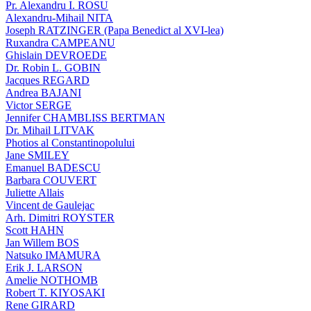
Pr. Alexandru I. ROSU
Alexandru-Mihail NITA
Joseph RATZINGER (Papa Benedict al XVI-lea)
Ruxandra CAMPEANU
Ghislain DEVROEDE
Dr. Robin L. GOBIN
Jacques REGARD
Andrea BAJANI
Victor SERGE
Jennifer CHAMBLISS BERTMAN
Dr. Mihail LITVAK
Photios al Constantinopolului
Jane SMILEY
Emanuel BADESCU
Barbara COUVERT
Juliette Allais
Vincent de Gaulejac
Arh. Dimitri ROYSTER
Scott HAHN
Jan Willem BOS
Natsuko IMAMURA
Erik J. LARSON
Amelie NOTHOMB
Robert T. KIYOSAKI
Rene GIRARD