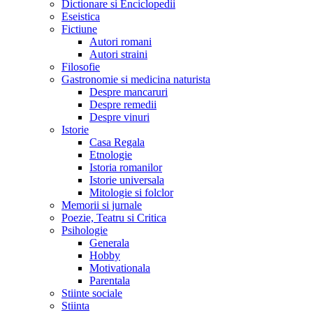
Dictionare si Enciclopedii
Eseistica
Fictiune
Autori romani
Autori straini
Filosofie
Gastronomie si medicina naturista
Despre mancaruri
Despre remedii
Despre vinuri
Istorie
Casa Regala
Etnologie
Istoria romanilor
Istorie universala
Mitologie si folclor
Memorii si jurnale
Poezie, Teatru si Critica
Psihologie
Generala
Hobby
Motivationala
Parentala
Stiinte sociale
Stiinta