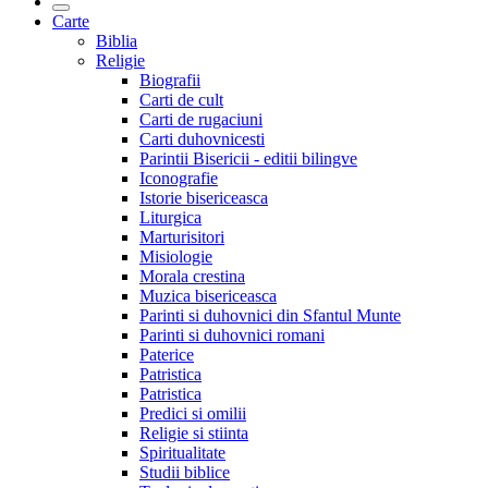
Carte
Biblia
Religie
Biografii
Carti de cult
Carti de rugaciuni
Carti duhovnicesti
Parintii Bisericii - editii bilingve
Iconografie
Istorie bisericeasca
Liturgica
Marturisitori
Misiologie
Morala crestina
Muzica bisericeasca
Parinti si duhovnici din Sfantul Munte
Parinti si duhovnici romani
Paterice
Patristica
Patristica
Predici si omilii
Religie si stiinta
Spiritualitate
Studii biblice