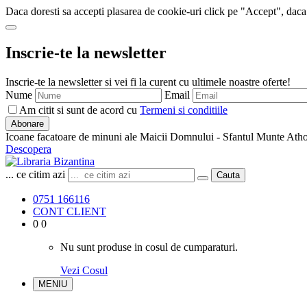
Daca doresti sa accepti plasarea de cookie-uri click pe "Accept", daca
Inscrie-te la newsletter
Inscrie-te la newsletter si vei fi la curent cu ultimele noastre oferte!
Nume
Email
Am citit si sunt de acord cu
Termeni si conditiile
Abonare
Icoane facatoare de minuni ale Maicii Domnului - Sfantul Munte Ath
Descopera
... ce citim azi
Cauta
0751 166116
CONT CLIENT
0
0
Nu sunt produse in cosul de cumparaturi.
Vezi Cosul
MENIU