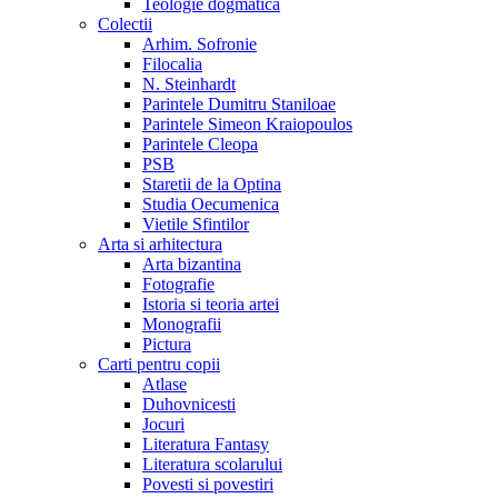
Teologie dogmatica
Colectii
Arhim. Sofronie
Filocalia
N. Steinhardt
Parintele Dumitru Staniloae
Parintele Simeon Kraiopoulos
Parintele Cleopa
PSB
Staretii de la Optina
Studia Oecumenica
Vietile Sfintilor
Arta si arhitectura
Arta bizantina
Fotografie
Istoria si teoria artei
Monografii
Pictura
Carti pentru copii
Atlase
Duhovnicesti
Jocuri
Literatura Fantasy
Literatura scolarului
Povesti si povestiri