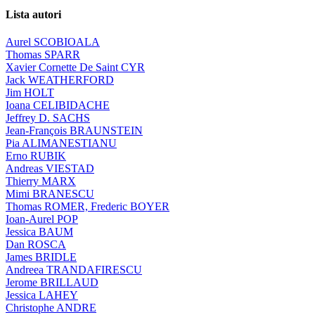
Lista autori
Aurel SCOBIOALA
Thomas SPARR
Xavier Cornette De Saint CYR
Jack WEATHERFORD
Jim HOLT
Ioana CELIBIDACHE
Jeffrey D. SACHS
Jean-François BRAUNSTEIN
Pia ALIMANESTIANU
Erno RUBIK
Andreas VIESTAD
Thierry MARX
Mimi BRANESCU
Thomas ROMER, Frederic BOYER
Ioan-Aurel POP
Jessica BAUM
Dan ROSCA
James BRIDLE
Andreea TRANDAFIRESCU
Jerome BRILLAUD
Jessica LAHEY
Christophe ANDRE