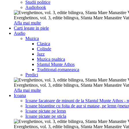
Studii politice
Audiobook
Everghetinos, vol. 3, editie bilingva, Sfanta Mare Manastire Va
Afla mai multe
Carti legate in piele
Audio
Muzica
Clasica
Colinde
Jazz
Muzica psaltica
Sfantul Munte Athos
Traditional-romaneasca
Predici
Everghetinos, vol. 3, editie bilingva, Sfanta Mare Manastire Va
Afla mai multe
Icoana
Icoane facatoare de minuni de la Sfantul Munte Athos - re
Icoane bizantine cu foita de aur si matase, pe lemn (metax
Icoane pictate pe lemn
Icoane pictate pe sticla
Everghetinos, vol. 3, editie bilingva, Sfanta Mare Manastire Va