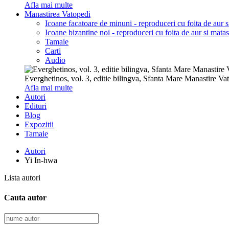
Afla mai multe
Manastirea Vatopedi
Icoane facatoare de minuni - reproduceri cu foita de aur 
Icoane bizantine noi - reproduceri cu foita de aur si mata
Tamaie
Carti
Audio
Everghetinos, vol. 3, editie bilingva, Sfanta Mare Manastire Va
Afla mai multe
Autori
Edituri
Blog
Expozitii
Tamaie
Autori
Yi In-hwa
Lista autori
Cauta autor