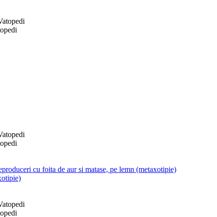
topedi
topedi
produceri cu foita de aur si matase, pe lemn (metaxotipie)
otipie)
topedi