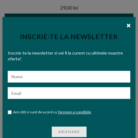
29,00 lei
ADAUGA IN COS
INSCRIE-TE LA NEWSLETTER
Inscrie-te la newsletter si vei fi la curent cu ultimele noastre
oferte!
Nume
Email
Am citit si sunt de acord cu
Termeni si conditiile
ABONARE