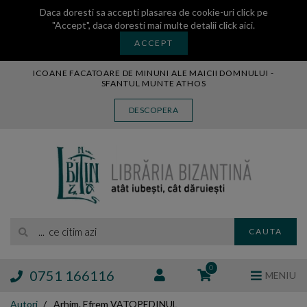
Daca doresti sa accepti plasarea de cookie-uri click pe
"Accept", daca doresti mai multe detalii
click aici
.
ACCEPT
ICOANE FACATOARE DE MINUNI ALE MAICII DOMNULUI -
SFANTUL MUNTE ATHOS
CARTE
DESCOPERA
CARTI LEGATE IN PIELE
AUDIO
ICOANA
MANASTIREA VATOPEDI
AUTORI
EDITURI
... ce citim azi
CAUTA
BLOG
EXPOZITII
0
0751 166116
MENIU
TAMAIE
Autori
Arhim. Efrem VATOPEDINUL