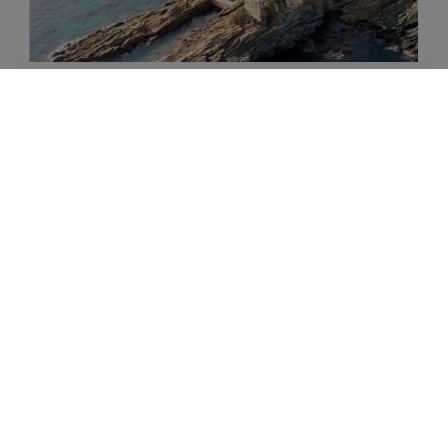
CAMARA SFANTULUI MUNTE
Magazin de produse manastiresti certificate ECO
din Sfantul Munte Athos, Grecia
DESCOPERA
LIBRARIA BIZANTINA
Librarie online de carte religioasa ortodoxa.
Atelier legatorie de carti in piele.
Magazin de icoane ortodoxe.
Mica galerie de arta crestina.