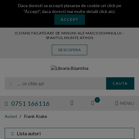
Daca doresti sa accepti plasarea de cookie-uri click pe
"Accept", daca doresti mai multe detalii
click aici
.
ACCEPT
ICOANE FACATOARE DE MINUNI ALE MAICII DOMNULUI -
SFANTUL MUNTE ATHOS
CARTE
DESCOPERA
CARTI LEGATE IN PIELE
AUDIO
ICOANA
... ce citim azi
MANASTIREA VATOPEDI
CAUTA
AUTORI
EDITURI
0
0751 166116
MENIU
BLOG
Autori
Frank Krake
EXPOZITII
TAMAIE
Lista autori