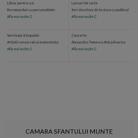
Librar pentru o zi
Lansari de carte
Recomandari cu personalitate
Seri deschise de lectura cu publicul
Afla mai multe
Afla mai multe
Vernisaje & Expozitii
Concerte
Artistii consacrati ai momentului
Alexandru Tomescu #stradivarius
Afla mai multe
Afla mai multe
CAMARA SFANTULUI MUNTE