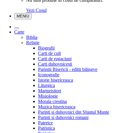
Nu sunt produse in cosul de cumparaturi.
Vezi Cosul
MENIU
Carte
Biblia
Religie
Biografii
Carti de cult
Carti de rugaciuni
Carti duhovnicesti
Parintii Bisericii - editii bilingve
Iconografie
Istorie bisericeasca
Liturgica
Marturisitori
Misiologie
Morala crestina
Muzica bisericeasca
Parinti si duhovnici din Sfantul Munte
Parinti si duhovnici romani
Paterice
Patristica