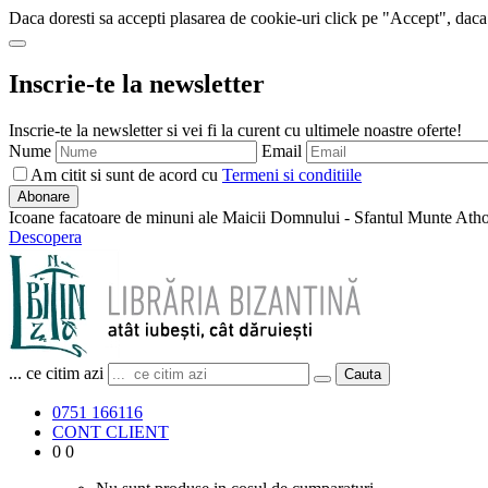
Daca doresti sa accepti plasarea de cookie-uri click pe "Accept", daca
Inscrie-te la newsletter
Inscrie-te la newsletter si vei fi la curent cu ultimele noastre oferte!
Nume
Email
Am citit si sunt de acord cu
Termeni si conditiile
Abonare
Icoane facatoare de minuni ale Maicii Domnului - Sfantul Munte Ath
Descopera
... ce citim azi
Cauta
0751 166116
CONT CLIENT
0
0