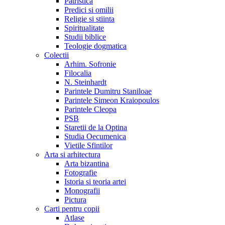
Patristica
Predici si omilii
Religie si stiinta
Spiritualitate
Studii biblice
Teologie dogmatica
Colectii
Arhim. Sofronie
Filocalia
N. Steinhardt
Parintele Dumitru Staniloae
Parintele Simeon Kraiopoulos
Parintele Cleopa
PSB
Staretii de la Optina
Studia Oecumenica
Vietile Sfintilor
Arta si arhitectura
Arta bizantina
Fotografie
Istoria si teoria artei
Monografii
Pictura
Carti pentru copii
Atlase