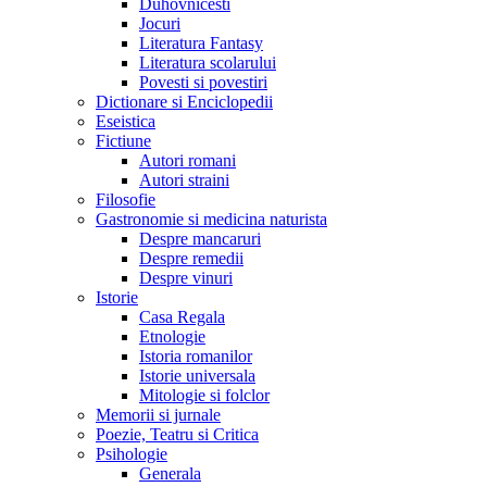
Duhovnicesti
Jocuri
Literatura Fantasy
Literatura scolarului
Povesti si povestiri
Dictionare si Enciclopedii
Eseistica
Fictiune
Autori romani
Autori straini
Filosofie
Gastronomie si medicina naturista
Despre mancaruri
Despre remedii
Despre vinuri
Istorie
Casa Regala
Etnologie
Istoria romanilor
Istorie universala
Mitologie si folclor
Memorii si jurnale
Poezie, Teatru si Critica
Psihologie
Generala