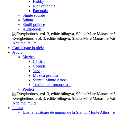
Hobby
Motivationala
Parentala
Stiinte sociale
Stiinta
Studii politice
Audiobook
Everghetinos, vol. 3, editie bilingva, Sfanta Mare Manastire Va
Afla mai multe
Carti legate in piele
Audio
Muzica
Clasica
Colinde
Jazz
Muzica psaltica
Sfantul Munte Athos
Traditional-romaneasca
Predici
Everghetinos, vol. 3, editie bilingva, Sfanta Mare Manastire Va
Afla mai multe
Icoana
Icoane facatoare de minuni de la Sfantul Munte Athos - re