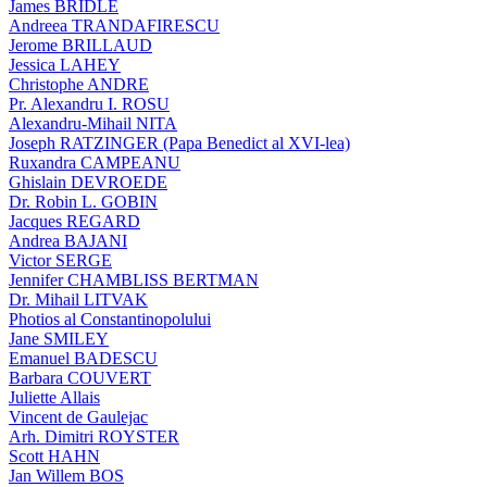
James BRIDLE
Andreea TRANDAFIRESCU
Jerome BRILLAUD
Jessica LAHEY
Christophe ANDRE
Pr. Alexandru I. ROSU
Alexandru-Mihail NITA
Joseph RATZINGER (Papa Benedict al XVI-lea)
Ruxandra CAMPEANU
Ghislain DEVROEDE
Dr. Robin L. GOBIN
Jacques REGARD
Andrea BAJANI
Victor SERGE
Jennifer CHAMBLISS BERTMAN
Dr. Mihail LITVAK
Photios al Constantinopolului
Jane SMILEY
Emanuel BADESCU
Barbara COUVERT
Juliette Allais
Vincent de Gaulejac
Arh. Dimitri ROYSTER
Scott HAHN
Jan Willem BOS