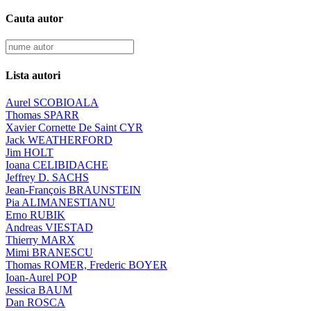
Cauta autor
Lista autori
Aurel SCOBIOALA
Thomas SPARR
Xavier Cornette De Saint CYR
Jack WEATHERFORD
Jim HOLT
Ioana CELIBIDACHE
Jeffrey D. SACHS
Jean-François BRAUNSTEIN
Pia ALIMANESTIANU
Erno RUBIK
Andreas VIESTAD
Thierry MARX
Mimi BRANESCU
Thomas ROMER, Frederic BOYER
Ioan-Aurel POP
Jessica BAUM
Dan ROSCA