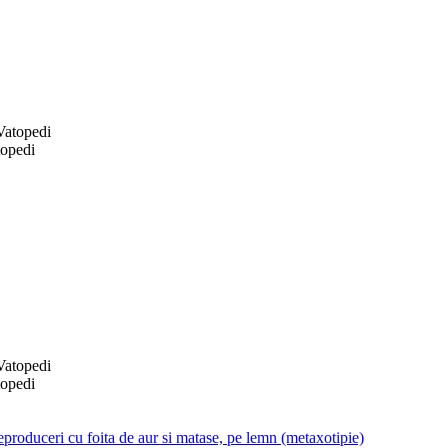
topedi
topedi
produceri cu foita de aur si matase, pe lemn (metaxotipie)