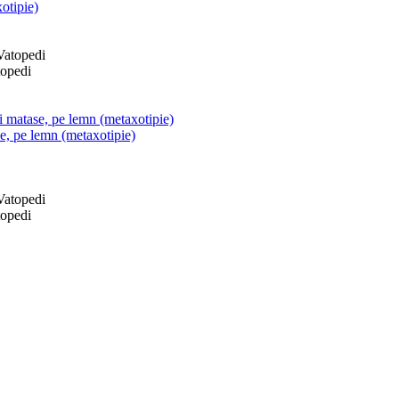
otipie)
topedi
si matase, pe lemn (metaxotipie)
se, pe lemn (metaxotipie)
topedi