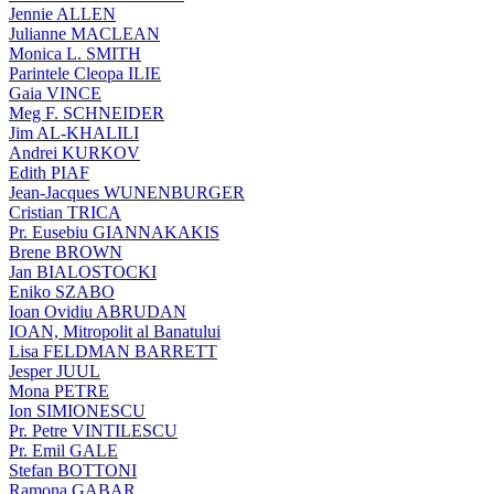
Jennie ALLEN
Julianne MACLEAN
Monica L. SMITH
Parintele Cleopa ILIE
Gaia VINCE
Meg F. SCHNEIDER
Jim AL-KHALILI
Andrei KURKOV
Edith PIAF
Jean-Jacques WUNENBURGER
Cristian TRICA
Pr. Eusebiu GIANNAKAKIS
Brene BROWN
Jan BIALOSTOCKI
Eniko SZABO
Ioan Ovidiu ABRUDAN
IOAN, Mitropolit al Banatului
Lisa FELDMAN BARRETT
Jesper JUUL
Mona PETRE
Ion SIMIONESCU
Pr. Petre VINTILESCU
Pr. Emil GALE
Stefan BOTTONI
Ramona GABAR