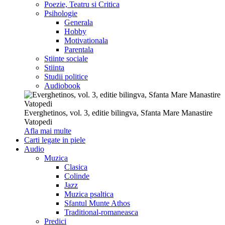
Poezie, Teatru si Critica
Psihologie
Generala
Hobby
Motivationala
Parentala
Stiinte sociale
Stiinta
Studii politice
Audiobook
Everghetinos, vol. 3, editie bilingva, Sfanta Mare Manastire
Vatopedi
Afla mai multe
Carti legate in piele
Audio
Muzica
Clasica
Colinde
Jazz
Muzica psaltica
Sfantul Munte Athos
Traditional-romaneasca
Predici