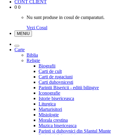
CONT CLIENT
0
0
Nu sunt produse in cosul de cumparaturi.
Vezi Cosul
MENIU
Carte
Biblia
Religie
Biografii
Carti de cult
Carti de rugaciuni
Carti duhovnicesti
Parintii Bisericii - editii bilingve
Iconografie
Istorie bisericeasca
Liturgica
Marturisitori
Misiologie
Morala crestina
Muzica bisericeasca
Parinti si duhovnici din Sfantul Munte