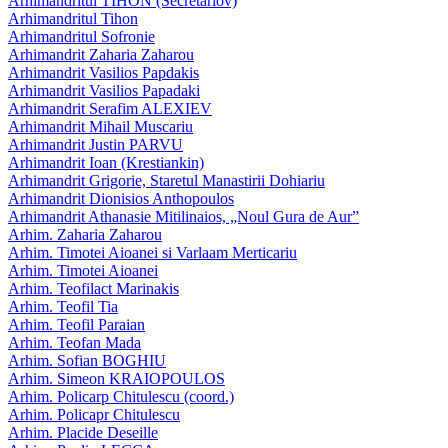
Arhimandritul TIHON (Secretariov)
Arhimandritul Tihon
Arhimandritul Sofronie
Arhimandrit Zaharia Zaharou
Arhimandrit Vasilios Papdakis
Arhimandrit Vasilios Papadaki
Arhimandrit Serafim ALEXIEV
Arhimandrit Mihail Muscariu
Arhimandrit Justin PARVU
Arhimandrit Ioan (Krestiankin)
Arhimandrit Grigorie, Staretul Manastirii Dohiariu
Arhimandrit Dionisios Anthopoulos
Arhimandrit Athanasie Mitilinaios, „Noul Gura de Aur”
Arhim. Zaharia Zaharou
Arhim. Timotei Aioanei si Varlaam Merticariu
Arhim. Timotei Aioanei
Arhim. Teofilact Marinakis
Arhim. Teofil Tia
Arhim. Teofil Paraian
Arhim. Teofan Mada
Arhim. Sofian BOGHIU
Arhim. Simeon KRAIOPOULOS
Arhim. Policarp Chitulescu (coord.)
Arhim. Policapr Chitulescu
Arhim. Placide Deseille