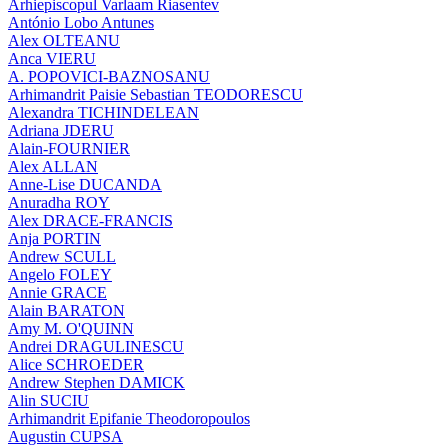
Arhiepiscopul Varlaam Riasentev
António Lobo Antunes
Alex OLTEANU
Anca VIERU
A. POPOVICI-BAZNOSANU
Arhimandrit Paisie Sebastian TEODORESCU
Alexandra TICHINDELEAN
Adriana JDERU
Alain-FOURNIER
Alex ALLAN
Anne-Lise DUCANDA
Anuradha ROY
Alex DRACE-FRANCIS
Anja PORTIN
Andrew SCULL
Angelo FOLEY
Annie GRACE
Alain BARATON
Amy M. O'QUINN
Andrei DRAGULINESCU
Alice SCHROEDER
Andrew Stephen DAMICK
Alin SUCIU
Arhimandrit Epifanie Theodoropoulos
Augustin CUPSA