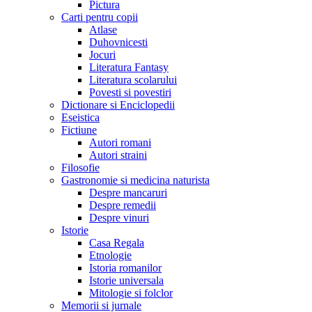
Pictura
Carti pentru copii
Atlase
Duhovnicesti
Jocuri
Literatura Fantasy
Literatura scolarului
Povesti si povestiri
Dictionare si Enciclopedii
Eseistica
Fictiune
Autori romani
Autori straini
Filosofie
Gastronomie si medicina naturista
Despre mancaruri
Despre remedii
Despre vinuri
Istorie
Casa Regala
Etnologie
Istoria romanilor
Istorie universala
Mitologie si folclor
Memorii si jurnale