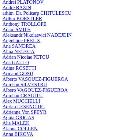
Andrei PLATONOV
Andre BAZIN
arhim. Dr. Policarp CHITULESCU
Arthur KOESTLER
Anthony TROLLOPE
Adam SMITH
Aleksandr Nikolaevici NADEJDIN
Angelique PREUX
Ana SANDREA
Alina NELEGA
Adrian Nicolae PETCU
Ana GALLO
Adina ROSETTI
Armand GOSU
Alberto VASQUEZ-FIGUEROA
Aurelian SILVESTRU
Albero VAGQUEZ-FIGUEROA
Aurelian CRAIUTU
Alex MUCCIELLI
Adrian LESENCIUC
Adrienne Von SPEYR
Agnia GRIGAS
Alia MALEK
Alanna COLLEN
Anna BIKOVA