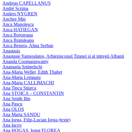
Andreas CAPELLANUS
André Scrima
Anders NYGREN
Anchee Min
Anca Manolescu
Anca HATIEGAN
Anca Bujoreanu
Anca Bratuleanu
Anca Benera, Alina Serban
Anastasis
Anastasie Yannoulatos, Arhiepiscopul Tiranei si al intregii Albanii
Ananda Coomaraswamy
Anamaria Smigelschi
Ana-Maria Weller, Edith Thabet
Ana-Maria Lemnaru
Ana-Maria CALLIMACHI
Ana Tincu Stiurca
Ana STOICA – CONSTANTIN
Ana Smith Iltis
Ana Pascu
Ana OLOS
Ana Maria SANDU
Ana Iorga, Filip-Lucian Iorga (texte)
Ana Iacov
Ana HOGAS, Ionut FLOREA