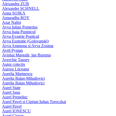
Alexandru ZUB
Alexander SCHNELL
Anna SOJKA
Amuradha ROY
Azar Nafisi
Avva Iulian Pomerius
Avva Isaia Pustnicul
Avva Evagrie Ponticul
Avva Eustratie (Golovanski)
Avva Ammona si Avva Zosima
Avril Pyman
Avishai Margalit, Ian Buruma
Averchie Tausev
Autor colectiv
Aurora Liiceanu
Aurelia Marinescu
Aurelia Balan-Mihailovici
Aurelia Balan Mihailovici
Aurel State
Aurel Sasu
Aurel Prepeliuc
Aurel Pavel si Ciprian Iulian Toroczkai
Aurel Pavel
Aurel IONESCU
Aurel Cioran