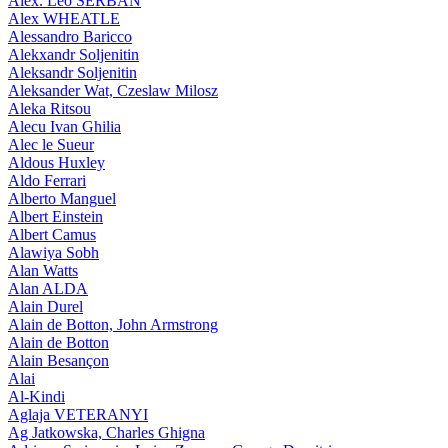
Alex. Leo SERBAN
Alex WHEATLE
Alessandro Baricco
Alekxandr Soljenitin
Aleksandr Soljenitin
Aleksander Wat, Czeslaw Milosz
Aleka Ritsou
Alecu Ivan Ghilia
Alec le Sueur
Aldous Huxley
Aldo Ferrari
Alberto Manguel
Albert Einstein
Albert Camus
Alawiya Sobh
Alan Watts
Alan ALDA
Alain Durel
Alain de Botton, John Armstrong
Alain de Botton
Alain Besançon
Alai
Al-Kindi
Aglaja VETERANYI
Ag Jatkowska, Charles Ghigna