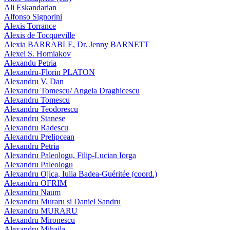
Ali Eskandarian
Alfonso Signorini
Alexis Torrance
Alexis de Tocqueville
Alexia BARRABLE, Dr. Jenny BARNETT
Alexei S. Homiakov
Alexandu Petria
Alexandru-Florin PLATON
Alexandru V. Dan
Alexandru Tomescu/ Angela Draghicescu
Alexandru Tomescu
Alexandru Teodorescu
Alexandru Stanese
Alexandru Radescu
Alexandru Prelipcean
Alexandru Petria
Alexandru Paleologu, Filip-Lucian Iorga
Alexandru Paleologu
Alexandru Ojica, Iulia Badea-Guéritée (coord.)
Alexandru OFRIM
Alexandru Naum
Alexandru Muraru si Daniel Sandru
Alexandru MURARU
Alexandru Mironescu
Alexandru Mihaila