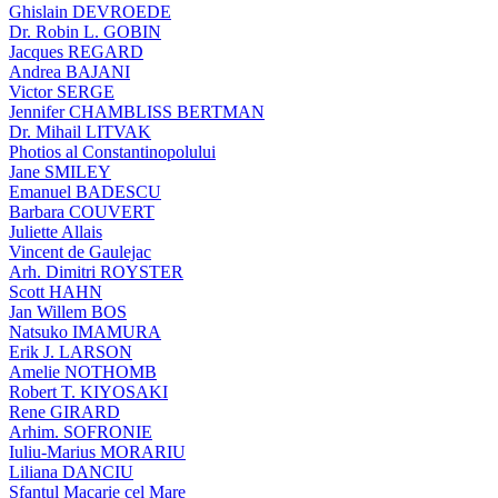
Ghislain DEVROEDE
Dr. Robin L. GOBIN
Jacques REGARD
Andrea BAJANI
Victor SERGE
Jennifer CHAMBLISS BERTMAN
Dr. Mihail LITVAK
Photios al Constantinopolului
Jane SMILEY
Emanuel BADESCU
Barbara COUVERT
Juliette Allais
Vincent de Gaulejac
Arh. Dimitri ROYSTER
Scott HAHN
Jan Willem BOS
Natsuko IMAMURA
Erik J. LARSON
Amelie NOTHOMB
Robert T. KIYOSAKI
Rene GIRARD
Arhim. SOFRONIE
Iuliu-Marius MORARIU
Liliana DANCIU
Sfantul Macarie cel Mare