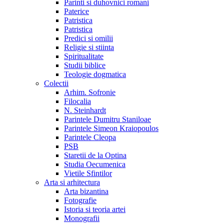
Parinti si duhovnici romani
Paterice
Patristica
Patristica
Predici si omilii
Religie si stiinta
Spiritualitate
Studii biblice
Teologie dogmatica
Colectii
Arhim. Sofronie
Filocalia
N. Steinhardt
Parintele Dumitru Staniloae
Parintele Simeon Kraiopoulos
Parintele Cleopa
PSB
Staretii de la Optina
Studia Oecumenica
Vietile Sfintilor
Arta si arhitectura
Arta bizantina
Fotografie
Istoria si teoria artei
Monografii