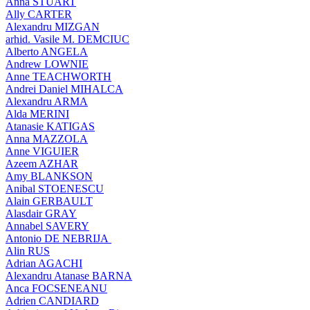
Anna STUART
Ally CARTER
Alexandru MIZGAN
arhid. Vasile M. DEMCIUC
Alberto ANGELA
Andrew LOWNIE
Anne TEACHWORTH
Andrei Daniel MIHALCA
Alexandru ARMA
Alda MERINI
Atanasie KATIGAS
Anna MAZZOLA
Anne VIGUIER
Azeem AZHAR
Amy BLANKSON
Anibal STOENESCU
Alain GERBAULT
Alasdair GRAY
Annabel SAVERY
Antonio DE NEBRIJA
Alin RUS
Adrian AGACHI
Alexandru Atanase BARNA
Anca FOCSENEANU
Adrien CANDIARD