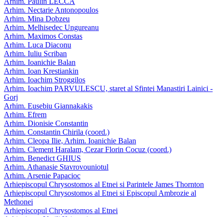
Arhim. Paulin LECCA
Arhim. Nectarie Antonopoulos
Arhim. Mina Dobzeu
Arhim. Melhisedec Ungureanu
Arhim. Maximos Constas
Arhim. Luca Diaconu
Arhim. Iuliu Scriban
Arhim. Ioanichie Balan
Arhim. Ioan Krestiankin
Arhim. Ioachim Stroggilos
Arhim. Ioachim PARVULESCU, staret al Sfintei Manastiri Lainici -
Gorj
Arhim. Eusebiu Giannakakis
Arhim. Efrem
Arhim. Dionisie Constantin
Arhim. Constantin Chirila (coord.)
Arhim. Cleopa Ilie, Arhim. Ioanichie Balan
Arhim. Clement Haralam, Cezar Florin Cocuz (coord.)
Arhim. Benedict GHIUS
Arhim. Athanasie Stavrovouniotul
Arhim. Arsenie Papacioc
Arhiepiscopul Chrysostomos al Etnei si Parintele James Thornton
Arhiepiscopul Chrysostomos al Etnei si Episcopul Ambrozie al
Methonei
Arhiepiscopul Chrysostomos al Etnei