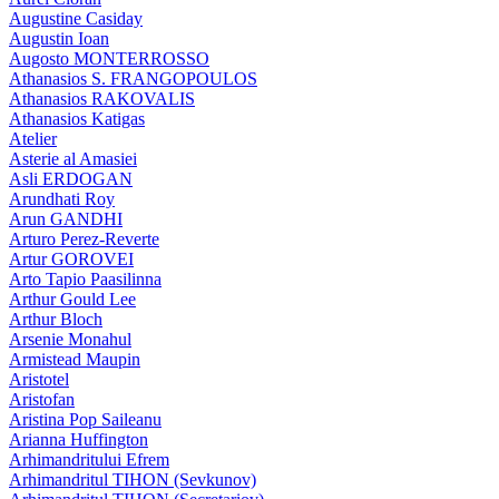
Augustine Casiday
Augustin Ioan
Augosto MONTERROSSO
Athanasios S. FRANGOPOULOS
Athanasios RAKOVALIS
Athanasios Katigas
Atelier
Asterie al Amasiei
Asli ERDOGAN
Arundhati Roy
Arun GANDHI
Arturo Perez-Reverte
Artur GOROVEI
Arto Tapio Paasilinna
Arthur Gould Lee
Arthur Bloch
Arsenie Monahul
Armistead Maupin
Aristotel
Aristofan
Aristina Pop Saileanu
Arianna Huffington
Arhimandritului Efrem
Arhimandritul TIHON (Sevkunov)