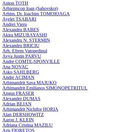
Anton TOTH
Arhiepiscop Ioan (Sahovskoi)
Arhim. Dr. Ioachim TOMOIOAGA
Ayelet TSABARI
Andrei Vieru
Alexandru BABES
Akira MIZUBAYASHI
Alexandru N. STERMIN
Alexandru BRICIU
Arh. Efrem Vatopedinul
Avva Justin PARVU
Andre COMTE-SPONVILLE
Ana NOVAC
Asko SAHLBERG
Andre ACIMAN
Arhimandrit Sava MAJUKO
Arhimandrit Emilianos SIMONOPETRITUL
Angus FRASER
Alexander DUMAS
Adrian BEJAN
Arhimandrit Nichifor HORIA
Alan DERSHOWITZ
Aaron J. KLEIN
Adriana Cristina MAZILU
Aris FIORETOS