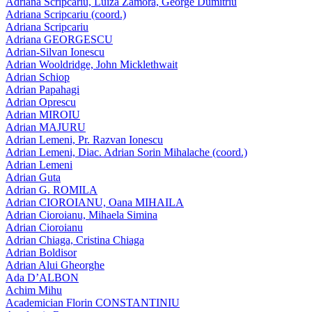
Adriana Scripcariu, Luiza Zamora, George Dumitriu
Adriana Scripcariu (coord.)
Adriana Scripcariu
Adriana GEORGESCU
Adrian-Silvan Ionescu
Adrian Wooldridge, John Micklethwait
Adrian Schiop
Adrian Papahagi
Adrian Oprescu
Adrian MIROIU
Adrian MAJURU
Adrian Lemeni, Pr. Razvan Ionescu
Adrian Lemeni, Diac. Adrian Sorin Mihalache (coord.)
Adrian Lemeni
Adrian Guta
Adrian G. ROMILA
Adrian CIOROIANU, Oana MIHAILA
Adrian Cioroianu, Mihaela Simina
Adrian Cioroianu
Adrian Chiaga, Cristina Chiaga
Adrian Boldisor
Adrian Alui Gheorghe
Ada D’ALBON
Achim Mihu
Academician Florin CONSTANTINIU