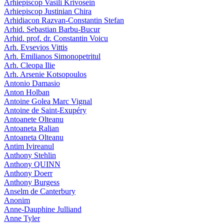
Arhiepiscop Vasili Krivosein
Arhiepiscop Justinian Chira
Arhidiacon Razvan-Constantin Stefan
Arhid. Sebastian Barbu-Bucur
Arhid. prof. dr. Constantin Voicu
Arh. Evsevios Vittis
Arh. Emilianos Simonopetritul
Arh. Cleopa Ilie
Arh. Arsenie Kotsopoulos
Antonio Damasio
Anton Holban
Antoine Golea Marc Vignal
Antoine de Saint-Exupéry
Antoanete Olteanu
Antoaneta Ralian
Antoaneta Olteanu
Antim Ivireanul
Anthony Stehlin
Anthony QUINN
Anthony Doerr
Anthony Burgess
Anselm de Canterbury
Anonim
Anne-Dauphine Julliand
Anne Tyler