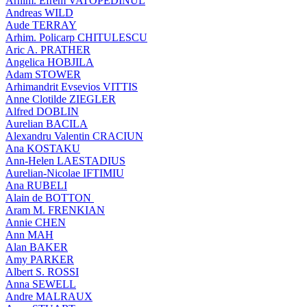
Arhim. Efrem VATOPEDINUL
Andreas WILD
Aude TERRAY
Arhim. Policarp CHITULESCU
Aric A. PRATHER
Angelica HOBJILA
Adam STOWER
Arhimandrit Evsevios VITTIS
Anne Clotilde ZIEGLER
Alfred DOBLIN
Aurelian BACILA
Alexandru Valentin CRACIUN
Ana KOSTAKU
Ann-Helen LAESTADIUS
Aurelian-Nicolae IFTIMIU
Ana RUBELI
Alain de BOTTON
Aram Μ. FRENKIAN
Annie CHEN
Ann MAH
Alan BAKER
Amy PARKER
Albert S. ROSSI
Anna SEWELL
Andre MALRAUX