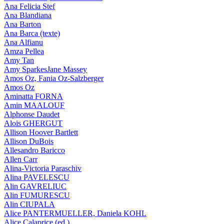
Ana Felicia Stef
Ana Blandiana
Ana Barton
Ana Barca (texte)
Ana Alfianu
Amza Pellea
Amy Tan
Amy SparkesJane Massey
Amos Oz, Fania Oz-Salzberger
Amos Oz
Aminatta FORNA
Amin MAALOUF
Alphonse Daudet
Alois GHERGUT
Allison Hoover Bartlett
Allison DuBois
Allesandro Baricco
Allen Carr
Alina-Victoria Paraschiv
Alina PAVELESCU
Alin GAVRELIUC
Alin FUMURESCU
Alin CIUPALA
Alice PANTERMUELLER, Daniela KOHL
Alice Calaprice (ed.)