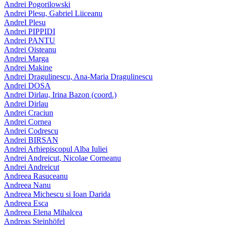
Andrei Pogorilowski
Andrei Plesu, Gabriel Liiceanu
AndreI Plesu
Andrei PIPPIDI
Andrei PANTU
Andrei Oisteanu
Andrei Marga
Andrei Makine
Andrei Dragulinescu, Ana-Maria Dragulinescu
Andrei DOSA
Andrei Dirlau, Irina Bazon (coord.)
Andrei Dirlau
Andrei Craciun
Andrei Cornea
Andrei Codrescu
Andrei BIRSAN
Andrei Arhiepiscopul Alba Iuliei
Andrei Andreicut, Nicolae Corneanu
Andrei Andreicut
Andreea Rasuceanu
Andreea Nanu
Andreea Michescu si Ioan Darida
Andreea Esca
Andreea Elena Mihalcea
Andreas Steinhöfel