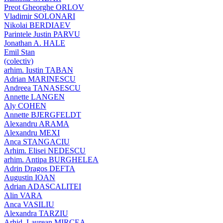
Preot Gheorghe ORLOV
Vladimir SOLONARI
Nikolai BERDIAEV
Parintele Justin PARVU
Jonathan A. HALE
Emil Stan
(colectiv)
arhim. Iustin TABAN
Adrian MARINESCU
Andreea TANASESCU
Annette LANGEN
Aly COHEN
Annette BJERGFELDT
Alexandru ARAMA
Alexandru MEXI
Anca STANGACIU
Arhim. Elisei NEDESCU
arhim. Antipa BURGHELEA
Adrin Dragos DEFTA
Augustin IOAN
Adrian ADASCALITEI
Alin VARA
Anca VASILIU
Alexandra TARZIU
Arhid. Laurean MIRCEA