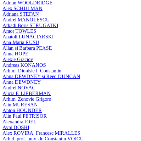
Adrian WOOLDRIDGE
Alex SCHULMAN
Adriana STEFAN
Andrei MANOLESCU
Arkadi Boris STRUGATKI
Amor TOWLES
Anatoli LUNACIARSKI
Ana-Maria RUSU
Allan si Barbara PEASE
Anna HOPE
Alexie Graciov
Andreas KONANOS
Arhim. Dionisie I. Constantin
Anna DEWDNEY si Reed DUNCAN
Anna DEWDNEY
Andrei NOVAC
Alicia F. LIEBERMAN
Arhim. Zenovie Grigore
Alin MURESAN
Anton HOUNDER
Alin Paul PETRISOR
Alexandra JOEL
Avni DOSHI
Alex ROVIRA, Francesc MIRALLES
Arhid. prof. univ. dr. Constantin VOICU