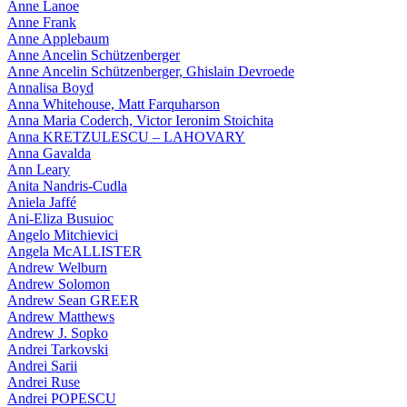
Anne Lanoe
Anne Frank
Anne Applebaum
Anne Ancelin Schützenberger
Anne Ancelin Schützenberger, Ghislain Devroede
Annalisa Boyd
Anna Whitehouse, Matt Farquharson
Anna Maria Coderch, Victor Ieronim Stoichita
Anna KRETZULESCU – LAHOVARY
Anna Gavalda
Ann Leary
Anita Nandris-Cudla
Aniela Jaffé
Ani-Eliza Busuioc
Angelo Mitchievici
Angela McALLISTER
Andrew Welburn
Andrew Solomon
Andrew Sean GREER
Andrew Matthews
Andrew J. Sopko
Andrei Tarkovski
Andrei Sarii
Andrei Ruse
Andrei POPESCU