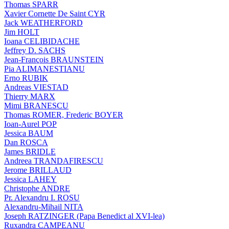
Thomas SPARR
Xavier Cornette De Saint CYR
Jack WEATHERFORD
Jim HOLT
Ioana CELIBIDACHE
Jeffrey D. SACHS
Jean-François BRAUNSTEIN
Pia ALIMANESTIANU
Erno RUBIK
Andreas VIESTAD
Thierry MARX
Mimi BRANESCU
Thomas ROMER, Frederic BOYER
Ioan-Aurel POP
Jessica BAUM
Dan ROSCA
James BRIDLE
Andreea TRANDAFIRESCU
Jerome BRILLAUD
Jessica LAHEY
Christophe ANDRE
Pr. Alexandru I. ROSU
Alexandru-Mihail NITA
Joseph RATZINGER (Papa Benedict al XVI-lea)
Ruxandra CAMPEANU