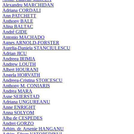
Alexandru MARCHIDAN
Adriana CORDALI
Ann PATCHETT
Anthony BALE
Alina BALTAC
André GIDE
Antonio MACHADO
Agnes ARNOLD-FORSTER
Aurelia-Daniela STANCIULESCU
Adrian JICU
Andreea IRIMIA
Andrew LOUTH
Albert HOURANI
Angela HORVATH
Andreea-Cristina STOICESCU
Anthony M. CONIARIS
Andrea MARA
Asne SEIERSTAD
Adriana UNGUREANU
Anne ENRIGHT
Anna SOLYOM
Alba de CESPEDES
Andrei GORZO
Arhim. dr. Arsenie HANGANU