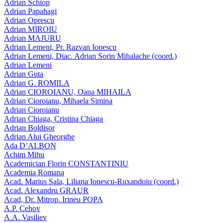
Adrian Schiop
Adrian Papahagi
Adrian Oprescu
Adrian MIROIU
Adrian MAJURU
Adrian Lemeni, Pr. Razvan Ionescu
Adrian Lemeni, Diac. Adrian Sorin Mihalache (coord.)
Adrian Lemeni
Adrian Guta
Adrian G. ROMILA
Adrian CIOROIANU, Oana MIHAILA
Adrian Cioroianu, Mihaela Simina
Adrian Cioroianu
Adrian Chiaga, Cristina Chiaga
Adrian Boldisor
Adrian Alui Gheorghe
Ada D’ALBON
Achim Mihu
Academician Florin CONSTANTINIU
Academia Romana
Acad. Marius Sala, Liliana Ionescu-Ruxandoiu (coord.)
Acad. Alexandru GRAUR
Acad, Dr. Mitrop. Irineu POPA
A.P. Cehov
A.A. Vasiliev