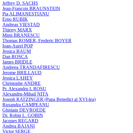
Jeffrey D. SACHS
Jean-François BRAUNSTEIN
Pia ALIMANESTIANU
Erno RUBIK
Andreas VIESTAD
Thierry MARX
Mimi BRANESCU
Thomas ROMER, Frederic BOYER
Ioan-Aurel POP
Jessica BAUM
Dan ROSCA
James BRIDLE
Andreea TRANDAFIRESCU
Jerome BRILLAUD
Jessica LAHEY
Christophe ANDRE
Pr. Alexandru I. ROSU
Alexandru-Mihail NITA
Joseph RATZINGER (Papa Benedict al XVI-lea)
Ruxandra CAMPEANU
Ghislain DEVROEDE
Dr. Robin L. GOBIN
Jacques REGARD
Andrea BAJANI
Victor SERGE