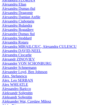
Alexandru FLORIAN
Alexandru Elian
Alexandru Dumas-fiul
Alexandru Dragomir
Alexandru Damian Anfile
Alexandru Ciubotariu
Alexandru Bulandra
Alexandru Bogatârev
Alexandre Dumas fiul
Alexandra Stoddard
Alexandra Rotaru
Alexandra MIHAILCIUC, Alexandra CULESCU
Alexandra DAVID-NEEL
Alexandra Ciocarlie
Alexandr ZINOVIEV
Alexander VON SCHONBURG
Alexander Schmemann
Alexander Loyd, Ben Johnson
Alex. Stefanescu
Alex. Leo SERBAN
Alex WHEATLE
Alessandro Baricco
Alekxandr Soljenitin
Aleksandr Soljenitin
Aleksander Wat, Czeslaw Milosz