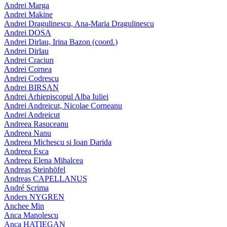
Andrei Marga
Andrei Makine
Andrei Dragulinescu, Ana-Maria Dragulinescu
Andrei DOSA
Andrei Dirlau, Irina Bazon (coord.)
Andrei Dirlau
Andrei Craciun
Andrei Cornea
Andrei Codrescu
Andrei BIRSAN
Andrei Arhiepiscopul Alba Iuliei
Andrei Andreicut, Nicolae Corneanu
Andrei Andreicut
Andreea Rasuceanu
Andreea Nanu
Andreea Michescu si Ioan Darida
Andreea Esca
Andreea Elena Mihalcea
Andreas Steinhöfel
Andreas CAPELLANUS
André Scrima
Anders NYGREN
Anchee Min
Anca Manolescu
Anca HATIEGAN