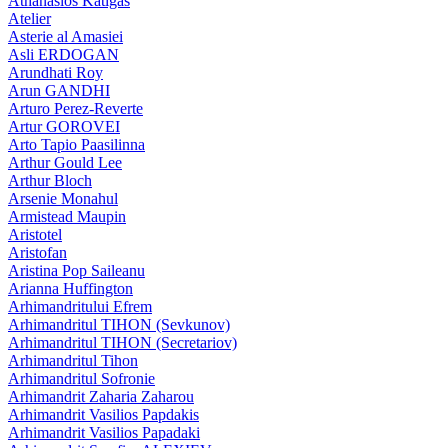
Athanasios Katigas
Atelier
Asterie al Amasiei
Asli ERDOGAN
Arundhati Roy
Arun GANDHI
Arturo Perez-Reverte
Artur GOROVEI
Arto Tapio Paasilinna
Arthur Gould Lee
Arthur Bloch
Arsenie Monahul
Armistead Maupin
Aristotel
Aristofan
Aristina Pop Saileanu
Arianna Huffington
Arhimandritului Efrem
Arhimandritul TIHON (Sevkunov)
Arhimandritul TIHON (Secretariov)
Arhimandritul Tihon
Arhimandritul Sofronie
Arhimandrit Zaharia Zaharou
Arhimandrit Vasilios Papdakis
Arhimandrit Vasilios Papadaki