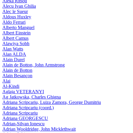
Aleka Ritsou
Alecu Ivan Ghilia
Alec le Sueur
Aldous Huxley
Aldo Ferrari
Alberto Manguel
Albert Einstein
Albert Camus
Alawiya Sobh
Alan Watts
Alan ALDA
Alain Durel
Alain de Botton, John Armstrong
Alain de Botton
Alain Besançon
Alai
Al-Kindi
Aglaja VETERANYI
Ag Jatkowska, Charles Ghigna
Adriana Scripcariu, Luiza Zamora, George Dumitriu
Adriana Scripcariu (coord.)
Adriana Scripcariu
Adriana GEORGESCU
Adrian-Silvan Ionescu
Adrian Wooldridge, John Micklethwait