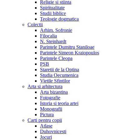
Religie si stiinta
Spiritualitate
Studii biblice
Teologie dogmatica
Colectii
Arhim. Sofronie
Filocalia
N. Steinhardt
Parintele Dumitru Staniloae
Parintele Simeon Kraiopoulos
Parintele Cleopa
PSB
Staretii de la Optina
Studia Oecumenica
Vietile Sfintilor
Arta si arhitectura
Arta bizantina
Fotografie
Istoria si teoria artei
Monografii
Pictura
Carti pentru copii
Atlase
Duhovnicesti
Jocuri