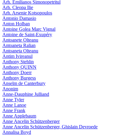
Arh. Emilianos Simonopetritul
Arh. Cleopa Ilie
Arh. Arsenie Kotsopoulos
Antonio Damasio
Anton Holban
Antoine Golea Marc Vignal
Antoine de Saint-Exupéry
Antoanete Olteanu
Antoaneta Ralian
Antoaneta Olteanu
Antim Ivireanul
Anthony Stehlin
Anthony QUINN
Anthony Doerr
Anthony Burgess
Anselm de Canterbury
Anonim
Anne-Dauphine Julliand
Anne Tyler
Anne Lanoe
Anne Frank
Anne Applebaum
Anne Ancelin Schützenberger
Anne Ancelin Schützenberger, Ghislain Devroede
Annalisa Boyd