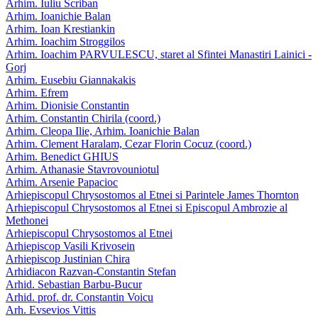
Arhim. Iuliu Scriban
Arhim. Ioanichie Balan
Arhim. Ioan Krestiankin
Arhim. Ioachim Stroggilos
Arhim. Ioachim PARVULESCU, staret al Sfintei Manastiri Lainici -
Gorj
Arhim. Eusebiu Giannakakis
Arhim. Efrem
Arhim. Dionisie Constantin
Arhim. Constantin Chirila (coord.)
Arhim. Cleopa Ilie, Arhim. Ioanichie Balan
Arhim. Clement Haralam, Cezar Florin Cocuz (coord.)
Arhim. Benedict GHIUS
Arhim. Athanasie Stavrovouniotul
Arhim. Arsenie Papacioc
Arhiepiscopul Chrysostomos al Etnei si Parintele James Thornton
Arhiepiscopul Chrysostomos al Etnei si Episcopul Ambrozie al
Methonei
Arhiepiscopul Chrysostomos al Etnei
Arhiepiscop Vasili Krivosein
Arhiepiscop Justinian Chira
Arhidiacon Razvan-Constantin Stefan
Arhid. Sebastian Barbu-Bucur
Arhid. prof. dr. Constantin Voicu
Arh. Evsevios Vittis