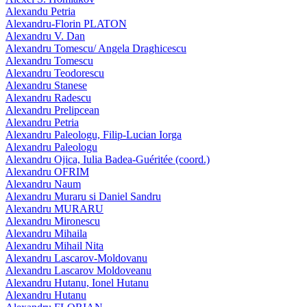
Alexandu Petria
Alexandru-Florin PLATON
Alexandru V. Dan
Alexandru Tomescu/ Angela Draghicescu
Alexandru Tomescu
Alexandru Teodorescu
Alexandru Stanese
Alexandru Radescu
Alexandru Prelipcean
Alexandru Petria
Alexandru Paleologu, Filip-Lucian Iorga
Alexandru Paleologu
Alexandru Ojica, Iulia Badea-Guéritée (coord.)
Alexandru OFRIM
Alexandru Naum
Alexandru Muraru si Daniel Sandru
Alexandru MURARU
Alexandru Mironescu
Alexandru Mihaila
Alexandru Mihail Nita
Alexandru Lascarov-Moldovanu
Alexandru Lascarov Moldoveanu
Alexandru Hutanu, Ionel Hutanu
Alexandru Hutanu