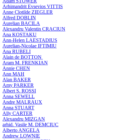
Adam STOWER
Arhimandrit Evsevios VITTIS
Anne Clotilde ZIEGLER
Alfred DOBLIN
Aurelian BACILA
Alexandru Valentin CRACIUN
Ana KOSTAKU
Ann-Helen LAESTADIUS
Aurelian-Nicolae IFTIMIU
Ana RUBELI
Alain de BOTTON
Aram Μ. FRENKIAN
Annie CHEN
Ann MAH
Alan BAKER
Amy PARKER
Albert S. ROSSI
Anna SEWELL
Andre MALRAUX
Anna STUART
Ally CARTER
Alexandru MIZGAN
arhid. Vasile M. DEMCIUC
Alberto ANGELA
Andrew LOWNIE