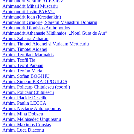
Arhimandrit Serafim ALEXIEV
Arhimandrit Mihail Muscariu
Arhimandrit Justin PARVU
Arhimandrit Ioan (Krestiankin)
Arhimandrit Grigorie, Staretul Manastirii Dohiariu
Arhimandrit Dionisios Anthopoulos
Arhimandrit Athanasie Mitilinaios, „Noul Gura de Aur”
Arhim. Zaharia Zaharou
Arhim. Timotei Aioanei si Varlaam Merticariu
Arhim. Timotei Aioanei
Arhim. Teofilact Marinakis
Arhim. Teofil Tia
Arhim. Teofil Paraian
Arhim. Teofan Mada
Arhim. Sofian BOGHIU
Arhim. Simeon KRAIOPOULOS
Arhim. Policarp Chitulescu (coord.)
Arhim. Policapr Chitulescu
Arhim. Placide Deseille
Arhim. Paulin LECCA
Arhim. Nectarie Antonopoulos
Arhim. Mina Dobzeu
Arhim. Melhisedec Ungureanu
Arhim. Maximos Constas
Arhim. Luca Diaconu