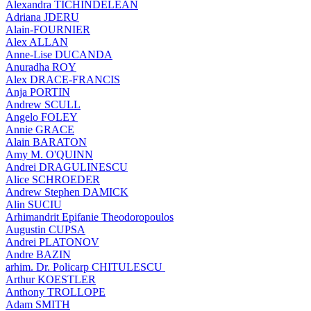
Alexandra TICHINDELEAN
Adriana JDERU
Alain-FOURNIER
Alex ALLAN
Anne-Lise DUCANDA
Anuradha ROY
Alex DRACE-FRANCIS
Anja PORTIN
Andrew SCULL
Angelo FOLEY
Annie GRACE
Alain BARATON
Amy M. O'QUINN
Andrei DRAGULINESCU
Alice SCHROEDER
Andrew Stephen DAMICK
Alin SUCIU
Arhimandrit Epifanie Theodoropoulos
Augustin CUPSA
Andrei PLATONOV
Andre BAZIN
arhim. Dr. Policarp CHITULESCU
Arthur KOESTLER
Anthony TROLLOPE
Adam SMITH