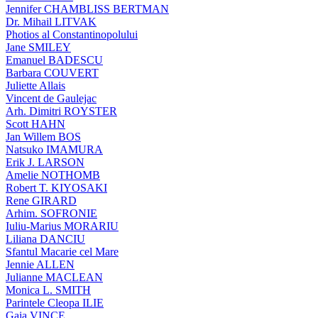
Jennifer CHAMBLISS BERTMAN
Dr. Mihail LITVAK
Photios al Constantinopolului
Jane SMILEY
Emanuel BADESCU
Barbara COUVERT
Juliette Allais
Vincent de Gaulejac
Arh. Dimitri ROYSTER
Scott HAHN
Jan Willem BOS
Natsuko IMAMURA
Erik J. LARSON
Amelie NOTHOMB
Robert T. KIYOSAKI
Rene GIRARD
Arhim. SOFRONIE
Iuliu-Marius MORARIU
Liliana DANCIU
Sfantul Macarie cel Mare
Jennie ALLEN
Julianne MACLEAN
Monica L. SMITH
Parintele Cleopa ILIE
Gaia VINCE