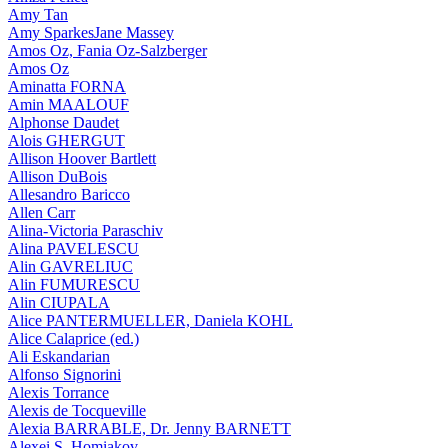
Amy Tan
Amy SparkesJane Massey
Amos Oz, Fania Oz-Salzberger
Amos Oz
Aminatta FORNA
Amin MAALOUF
Alphonse Daudet
Alois GHERGUT
Allison Hoover Bartlett
Allison DuBois
Allesandro Baricco
Allen Carr
Alina-Victoria Paraschiv
Alina PAVELESCU
Alin GAVRELIUC
Alin FUMURESCU
Alin CIUPALA
Alice PANTERMUELLER, Daniela KOHL
Alice Calaprice (ed.)
Ali Eskandarian
Alfonso Signorini
Alexis Torrance
Alexis de Tocqueville
Alexia BARRABLE, Dr. Jenny BARNETT
Alexei S. Homiakov