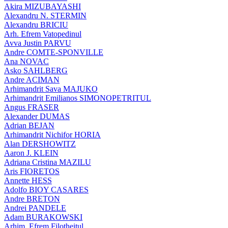
Akira MIZUBAYASHI
Alexandru N. STERMIN
Alexandru BRICIU
Arh. Efrem Vatopedinul
Avva Justin PARVU
Andre COMTE-SPONVILLE
Ana NOVAC
Asko SAHLBERG
Andre ACIMAN
Arhimandrit Sava MAJUKO
Arhimandrit Emilianos SIMONOPETRITUL
Angus FRASER
Alexander DUMAS
Adrian BEJAN
Arhimandrit Nichifor HORIA
Alan DERSHOWITZ
Aaron J. KLEIN
Adriana Cristina MAZILU
Aris FIORETOS
Annette HESS
Adolfo BIOY CASARES
Andre BRETON
Andrei PANDELE
Adam BURAKOWSKI
Arhim. Efrem Filotheitul