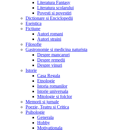
Literatura Fantasy
Literatura scolarului
Povesti si povestiri
Dictionare si Enciclopedii
Eseistica
Fictiune
Autori romani
Autori straini
Filosofie
Gastronomie si medicina naturista
Despre mancaruri
Despre remedii
Despre vinuri
Istorie
Casa Regala
Etnologie
Istoria romanilor
Istorie universala
Mitologie si folclor
Memorii si jurnale
Poezie, Teatru si Critica
Psihologie
Generala
Hobby
Motivationala