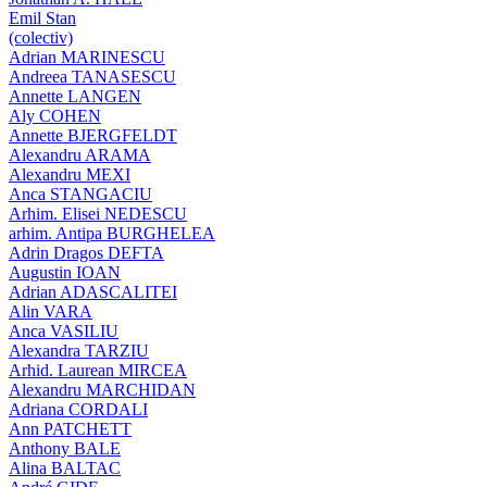
Emil Stan
(colectiv)
Adrian MARINESCU
Andreea TANASESCU
Annette LANGEN
Aly COHEN
Annette BJERGFELDT
Alexandru ARAMA
Alexandru MEXI
Anca STANGACIU
Arhim. Elisei NEDESCU
arhim. Antipa BURGHELEA
Adrin Dragos DEFTA
Augustin IOAN
Adrian ADASCALITEI
Alin VARA
Anca VASILIU
Alexandra TARZIU
Arhid. Laurean MIRCEA
Alexandru MARCHIDAN
Adriana CORDALI
Ann PATCHETT
Anthony BALE
Alina BALTAC