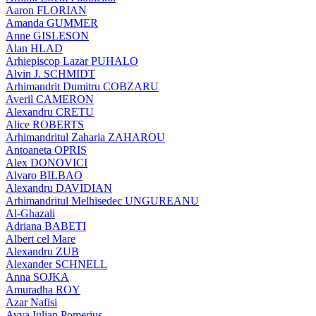
Aaron FLORIAN
Amanda GUMMER
Anne GISLESON
Alan HLAD
Arhiepiscop Lazar PUHALO
Alvin J. SCHMIDT
Arhimandrit Dumitru COBZARU
Averil CAMERON
Alexandru CRETU
Alice ROBERTS
Arhimandritul Zaharia ZAHAROU
Antoaneta OPRIS
Alex DONOVICI
Alvaro BILBAO
Alexandru DAVIDIAN
Arhimandritul Melhisedec UNGUREANU
Al-Ghazali
Adriana BABETI
Albert cel Mare
Alexandru ZUB
Alexander SCHNELL
Anna SOJKA
Amuradha ROY
Azar Nafisi
Avva Iulian Pomerius