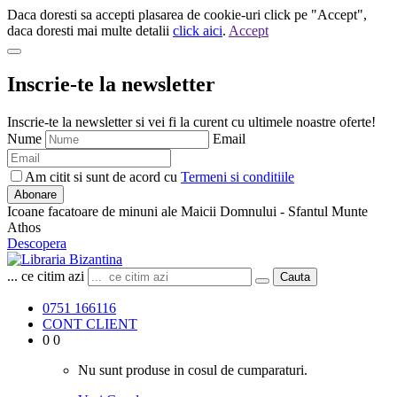
Daca doresti sa accepti plasarea de cookie-uri click pe "Accept",
daca doresti mai multe detalii
click aici
.
Accept
Inscrie-te la newsletter
Inscrie-te la newsletter si vei fi la curent cu ultimele noastre oferte!
Nume
Email
Am citit si sunt de acord cu
Termeni si conditiile
Abonare
Icoane facatoare de minuni ale Maicii Domnului - Sfantul Munte
Athos
Descopera
... ce citim azi
Cauta
0751 166116
CONT CLIENT
0
0
Nu sunt produse in cosul de cumparaturi.