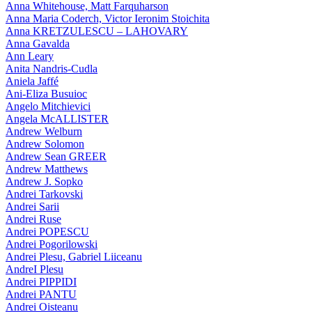
Anna Whitehouse, Matt Farquharson
Anna Maria Coderch, Victor Ieronim Stoichita
Anna KRETZULESCU – LAHOVARY
Anna Gavalda
Ann Leary
Anita Nandris-Cudla
Aniela Jaffé
Ani-Eliza Busuioc
Angelo Mitchievici
Angela McALLISTER
Andrew Welburn
Andrew Solomon
Andrew Sean GREER
Andrew Matthews
Andrew J. Sopko
Andrei Tarkovski
Andrei Sarii
Andrei Ruse
Andrei POPESCU
Andrei Pogorilowski
Andrei Plesu, Gabriel Liiceanu
AndreI Plesu
Andrei PIPPIDI
Andrei PANTU
Andrei Oisteanu