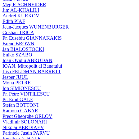
Meg F. SCHNEIDER
Jim AL-KHALILI
Andrei KURKOV
Edith PIAF
Jean-Jacques WUNENBURGER
Cristian TRICA
Pr. Eusebiu GIANNAKAKIS
Brene BROWN
Jan BIALOSTOCKI
Eniko SZABO
Ioan Ovidiu ABRUDAN
IOAN, Mitropolit al Banatului
Lisa FELDMAN BARRETT
Jesper JUUL
Mona PETRE
Ion SIMIONESCU
Pr. Petre VINTILESCU
Pr. Emil GALE
Stefan BOTTONI
Ramona GABAR
Preot Gheorghe ORLOV
Vladimir SOLONARI
Nikolai BERDIAEV
Parintele Justin PARVU
Jonathan A. HALE