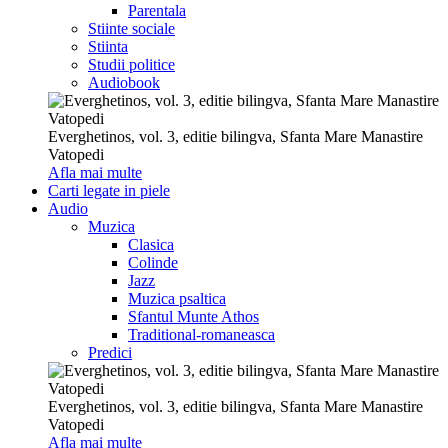
Parentala
Stiinte sociale
Stiinta
Studii politice
Audiobook
Everghetinos, vol. 3, editie bilingva, Sfanta Mare Manastire
Vatopedi
Afla mai multe
Carti legate in piele
Audio
Muzica
Clasica
Colinde
Jazz
Muzica psaltica
Sfantul Munte Athos
Traditional-romaneasca
Predici
Everghetinos, vol. 3, editie bilingva, Sfanta Mare Manastire
Vatopedi
Afla mai multe