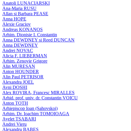
Anatoli LUNACIARSKI
Ana-Maria RUSU
Allan si Barbara PEASE
Anna HOPE
Alexie Graciov
Andreas KONANOS
Arhim. Dionisie I. Constantin
Anna DEWDNEY si Reed DUNCAN
Anna DEWDNEY
Andrei NOVAC
Alicia F. LIEBERMAN
Arhim. Zenovie Grigore
Alin MURESAN
Anton HOUNDER
Alin Paul PETRISOR
Alexandra JOEL
Avni DOSHI
Alex ROVIRA, Francesc MIRALLES
Arhid. prof. univ. dr. Constantin VOICU
Anton TOTH
Arhiepiscop Ioan (Sahovskoi)
Arhim. Dr. Ioachim TOMOIOAGA
Ayelet TSABARI
Andrei Vieru
Alexandru BABES