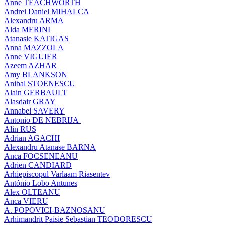
Anne TEACHWORTH
Andrei Daniel MIHALCA
Alexandru ARMA
Alda MERINI
Atanasie KATIGAS
Anna MAZZOLA
Anne VIGUIER
Azeem AZHAR
Amy BLANKSON
Anibal STOENESCU
Alain GERBAULT
Alasdair GRAY
Annabel SAVERY
Antonio DE NEBRIJA
Alin RUS
Adrian AGACHI
Alexandru Atanase BARNA
Anca FOCSENEANU
Adrien CANDIARD
Arhiepiscopul Varlaam Riasentev
António Lobo Antunes
Alex OLTEANU
Anca VIERU
A. POPOVICI-BAZNOSANU
Arhimandrit Paisie Sebastian TEODORESCU