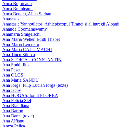
Anca Bujoreanu
Anca Bratuleanu
Anca Benera, Alina Serban
Anastasis
Anastasie Yannoulatos, Arhiepiscopul Tiranei si al intregii Albanii
Ananda Coomaraswamy
Anamaria Smigelschi
Ana-Maria Weller, Edith Thabet
Ana-Maria Lemnaru
Ana-Maria CALLIMACHI
Ana Tincu Stiurca
Ana STOICA – CONSTANTIN
Ana Smith Iltis
Ana Pascu
Ana OLOS
Ana Maria SANDU
Ana Iorga, Filip-Lucian Iorga (texte)
Ana Iacov
Ana HOGAS, Ionut FLOREA
Ana Felicia Stef
Ana Blandiana
Ana Barton
Ana Barca (texte)
Ana Alfianu
Amza Pellea