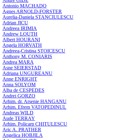
André GIDE
Antonio MACHADO
Agnes ARNOLD-FORSTER
Aurelia-Daniela STANCIULESCU
Adrian JICU
Andreea IRIMIA
Andrew LOUTH
Albert HOURANI
Angela HORVATH
Andreea-Cristina STOICESCU
Anthony M. CONIARIS
Andrea MARA
Asne SEIERSTAD
Adriana UNGUREANU
Anne ENRIGHT
Anna SOLYOM
Alba de CESPEDES
Andrei GORZO
Arhim. dr. Arsenie HANGANU
Arhim. Efrem VATOPEDINUL
Andreas WILD
Aude TERRAY
Arhim. Policarp CHITULESCU
Aric A. PRATHER
Angelica HOBJILA