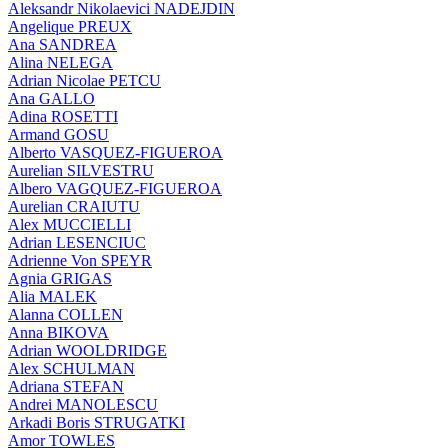
Aleksandr Nikolaevici NADEJDIN
Angelique PREUX
Ana SANDREA
Alina NELEGA
Adrian Nicolae PETCU
Ana GALLO
Adina ROSETTI
Armand GOSU
Alberto VASQUEZ-FIGUEROA
Aurelian SILVESTRU
Albero VAGQUEZ-FIGUEROA
Aurelian CRAIUTU
Alex MUCCIELLI
Adrian LESENCIUC
Adrienne Von SPEYR
Agnia GRIGAS
Alia MALEK
Alanna COLLEN
Anna BIKOVA
Adrian WOOLDRIDGE
Alex SCHULMAN
Adriana STEFAN
Andrei MANOLESCU
Arkadi Boris STRUGATKI
Amor TOWLES