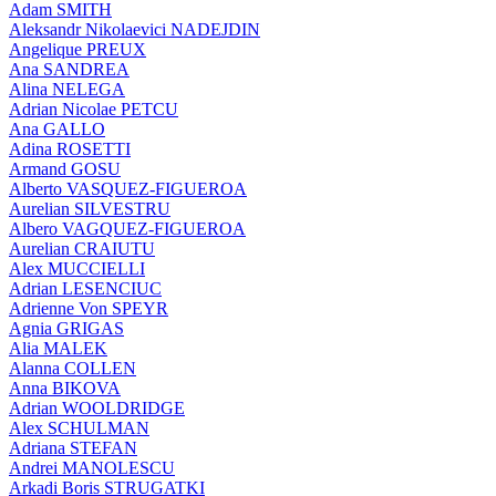
Adam SMITH
Aleksandr Nikolaevici NADEJDIN
Angelique PREUX
Ana SANDREA
Alina NELEGA
Adrian Nicolae PETCU
Ana GALLO
Adina ROSETTI
Armand GOSU
Alberto VASQUEZ-FIGUEROA
Aurelian SILVESTRU
Albero VAGQUEZ-FIGUEROA
Aurelian CRAIUTU
Alex MUCCIELLI
Adrian LESENCIUC
Adrienne Von SPEYR
Agnia GRIGAS
Alia MALEK
Alanna COLLEN
Anna BIKOVA
Adrian WOOLDRIDGE
Alex SCHULMAN
Adriana STEFAN
Andrei MANOLESCU
Arkadi Boris STRUGATKI