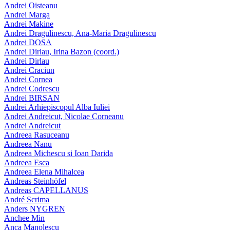
Andrei Oisteanu
Andrei Marga
Andrei Makine
Andrei Dragulinescu, Ana-Maria Dragulinescu
Andrei DOSA
Andrei Dirlau, Irina Bazon (coord.)
Andrei Dirlau
Andrei Craciun
Andrei Cornea
Andrei Codrescu
Andrei BIRSAN
Andrei Arhiepiscopul Alba Iuliei
Andrei Andreicut, Nicolae Corneanu
Andrei Andreicut
Andreea Rasuceanu
Andreea Nanu
Andreea Michescu si Ioan Darida
Andreea Esca
Andreea Elena Mihalcea
Andreas Steinhöfel
Andreas CAPELLANUS
André Scrima
Anders NYGREN
Anchee Min
Anca Manolescu