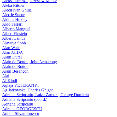
Aleksander Wat, Czeslaw Milosz
Aleka Ritsou
Alecu Ivan Ghilia
Alec le Sueur
Aldous Huxley
Aldo Ferrari
Alberto Manguel
Albert Einstein
Albert Camus
Alawiya Sobh
Alan Watts
Alan ALDA
Alain Durel
Alain de Botton, John Armstrong
Alain de Botton
Alain Besançon
Alai
Al-Kindi
Aglaja VETERANYI
Ag Jatkowska, Charles Ghigna
Adriana Scripcariu, Luiza Zamora, George Dumitriu
Adriana Scripcariu (coord.)
Adriana Scripcariu
Adriana GEORGESCU
Adrian-Silvan Ionescu