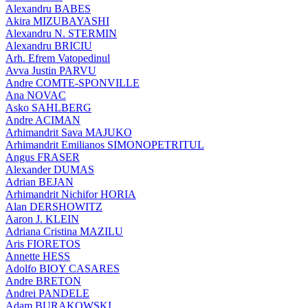
Alexandru BABES
Akira MIZUBAYASHI
Alexandru N. STERMIN
Alexandru BRICIU
Arh. Efrem Vatopedinul
Avva Justin PARVU
Andre COMTE-SPONVILLE
Ana NOVAC
Asko SAHLBERG
Andre ACIMAN
Arhimandrit Sava MAJUKO
Arhimandrit Emilianos SIMONOPETRITUL
Angus FRASER
Alexander DUMAS
Adrian BEJAN
Arhimandrit Nichifor HORIA
Alan DERSHOWITZ
Aaron J. KLEIN
Adriana Cristina MAZILU
Aris FIORETOS
Annette HESS
Adolfo BIOY CASARES
Andre BRETON
Andrei PANDELE
Adam BURAKOWSKI