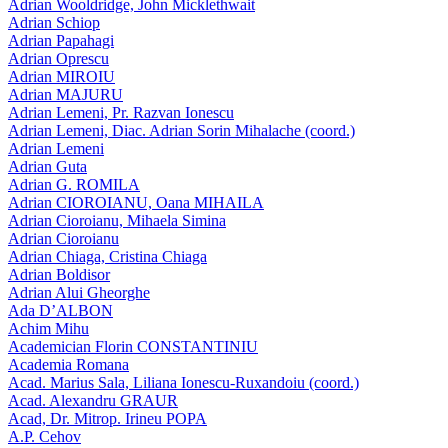
Adrian Wooldridge, John Micklethwait
Adrian Schiop
Adrian Papahagi
Adrian Oprescu
Adrian MIROIU
Adrian MAJURU
Adrian Lemeni, Pr. Razvan Ionescu
Adrian Lemeni, Diac. Adrian Sorin Mihalache (coord.)
Adrian Lemeni
Adrian Guta
Adrian G. ROMILA
Adrian CIOROIANU, Oana MIHAILA
Adrian Cioroianu, Mihaela Simina
Adrian Cioroianu
Adrian Chiaga, Cristina Chiaga
Adrian Boldisor
Adrian Alui Gheorghe
Ada D’ALBON
Achim Mihu
Academician Florin CONSTANTINIU
Academia Romana
Acad. Marius Sala, Liliana Ionescu-Ruxandoiu (coord.)
Acad. Alexandru GRAUR
Acad, Dr. Mitrop. Irineu POPA
A.P. Cehov