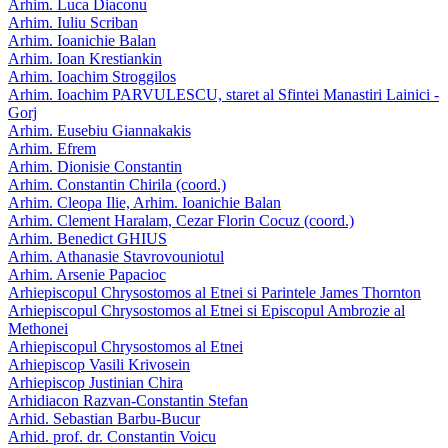
Arhim. Luca Diaconu
Arhim. Iuliu Scriban
Arhim. Ioanichie Balan
Arhim. Ioan Krestiankin
Arhim. Ioachim Stroggilos
Arhim. Ioachim PARVULESCU, staret al Sfintei Manastiri Lainici -
Gorj
Arhim. Eusebiu Giannakakis
Arhim. Efrem
Arhim. Dionisie Constantin
Arhim. Constantin Chirila (coord.)
Arhim. Cleopa Ilie, Arhim. Ioanichie Balan
Arhim. Clement Haralam, Cezar Florin Cocuz (coord.)
Arhim. Benedict GHIUS
Arhim. Athanasie Stavrovouniotul
Arhim. Arsenie Papacioc
Arhiepiscopul Chrysostomos al Etnei si Parintele James Thornton
Arhiepiscopul Chrysostomos al Etnei si Episcopul Ambrozie al
Methonei
Arhiepiscopul Chrysostomos al Etnei
Arhiepiscop Vasili Krivosein
Arhiepiscop Justinian Chira
Arhidiacon Razvan-Constantin Stefan
Arhid. Sebastian Barbu-Bucur
Arhid. prof. dr. Constantin Voicu