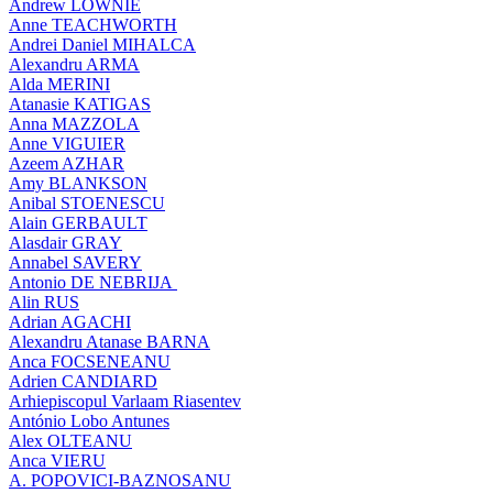
Andrew LOWNIE
Anne TEACHWORTH
Andrei Daniel MIHALCA
Alexandru ARMA
Alda MERINI
Atanasie KATIGAS
Anna MAZZOLA
Anne VIGUIER
Azeem AZHAR
Amy BLANKSON
Anibal STOENESCU
Alain GERBAULT
Alasdair GRAY
Annabel SAVERY
Antonio DE NEBRIJA
Alin RUS
Adrian AGACHI
Alexandru Atanase BARNA
Anca FOCSENEANU
Adrien CANDIARD
Arhiepiscopul Varlaam Riasentev
António Lobo Antunes
Alex OLTEANU
Anca VIERU
A. POPOVICI-BAZNOSANU