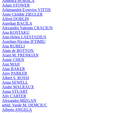
Angelica HOBJILA
Adam STOWER
Arhimandrit Evsevios VITTIS
Anne Clotilde ZIEGLER
Alfred DOBLIN
Aurelian BACILA
Alexandru Valentin CRACIUN
Ana KOSTAKU
Ann-Helen LAESTADIUS
Aurelian-Nicolae IFTIMIU
Ana RUBELI
Alain de BOTTON
Aram Μ. FRENKIAN
Annie CHEN
Ann MAH
Alan BAKER
Amy PARKER
Albert S. ROSSI
Anna SEWELL
Andre MALRAUX
Anna STUART
Ally CARTER
Alexandru MIZGAN
arhid. Vasile M. DEMCIUC
Alberto ANGELA