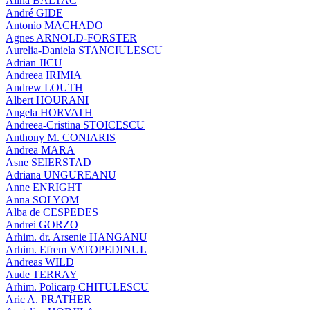
Alina BALTAC
André GIDE
Antonio MACHADO
Agnes ARNOLD-FORSTER
Aurelia-Daniela STANCIULESCU
Adrian JICU
Andreea IRIMIA
Andrew LOUTH
Albert HOURANI
Angela HORVATH
Andreea-Cristina STOICESCU
Anthony M. CONIARIS
Andrea MARA
Asne SEIERSTAD
Adriana UNGUREANU
Anne ENRIGHT
Anna SOLYOM
Alba de CESPEDES
Andrei GORZO
Arhim. dr. Arsenie HANGANU
Arhim. Efrem VATOPEDINUL
Andreas WILD
Aude TERRAY
Arhim. Policarp CHITULESCU
Aric A. PRATHER