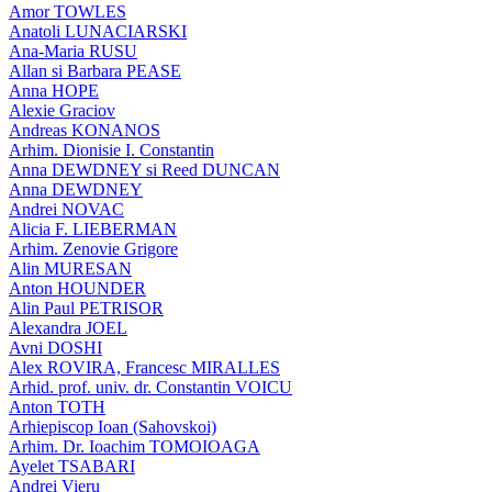
Amor TOWLES
Anatoli LUNACIARSKI
Ana-Maria RUSU
Allan si Barbara PEASE
Anna HOPE
Alexie Graciov
Andreas KONANOS
Arhim. Dionisie I. Constantin
Anna DEWDNEY si Reed DUNCAN
Anna DEWDNEY
Andrei NOVAC
Alicia F. LIEBERMAN
Arhim. Zenovie Grigore
Alin MURESAN
Anton HOUNDER
Alin Paul PETRISOR
Alexandra JOEL
Avni DOSHI
Alex ROVIRA, Francesc MIRALLES
Arhid. prof. univ. dr. Constantin VOICU
Anton TOTH
Arhiepiscop Ioan (Sahovskoi)
Arhim. Dr. Ioachim TOMOIOAGA
Ayelet TSABARI
Andrei Vieru