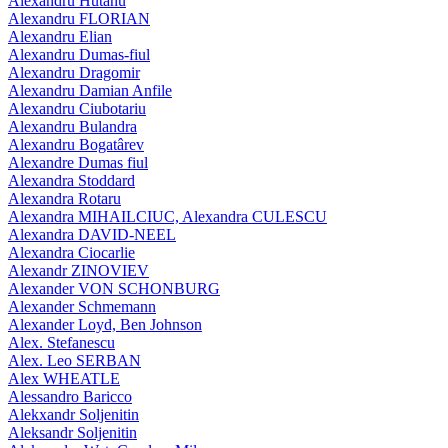
Alexandru Hutanu
Alexandru FLORIAN
Alexandru Elian
Alexandru Dumas-fiul
Alexandru Dragomir
Alexandru Damian Anfile
Alexandru Ciubotariu
Alexandru Bulandra
Alexandru Bogatârev
Alexandre Dumas fiul
Alexandra Stoddard
Alexandra Rotaru
Alexandra MIHAILCIUC, Alexandra CULESCU
Alexandra DAVID-NEEL
Alexandra Ciocarlie
Alexandr ZINOVIEV
Alexander VON SCHONBURG
Alexander Schmemann
Alexander Loyd, Ben Johnson
Alex. Stefanescu
Alex. Leo SERBAN
Alex WHEATLE
Alessandro Baricco
Alekxandr Soljenitin
Aleksandr Soljenitin