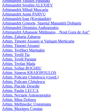
Arhimandrit Vasilios Papadaki
Arhimandrit Serafim ALEXIEV
Arhimandrit Mihail Muscariu
Arhimandrit Justin PARVU
Arhimandrit Ioan (Krestiankin)
Arhimandrit Grigorie, Staretul Manastirii Dohiariu
Arhimandrit Dionisios Anthopoulos
Arhimandrit Athanasie Mitilinaios, „Noul Gura de Aur”
Arhim. Zaharia Zaharou
Arhim. Timotei Aioanei si Varlaam Merticariu
Arhim. Timotei Aioanei
Arhim. Teofilact Marinakis
Arhim. Teofil Tia
Arhim. Teofil Paraian
Arhim. Teofan Mada
Arhim. Sofian BOGHIU
Arhim. Simeon KRAIOPOULOS
Arhim. Policarp Chitulescu (coord.)
Arhim. Policapr Chitulescu
Arhim. Placide Deseille
Arhim. Paulin LECCA
Arhim. Nectarie Antonopoulos
Arhim. Mina Dobzeu
Arhim. Melhisedec Ungureanu
Arhim. Maximos Constas