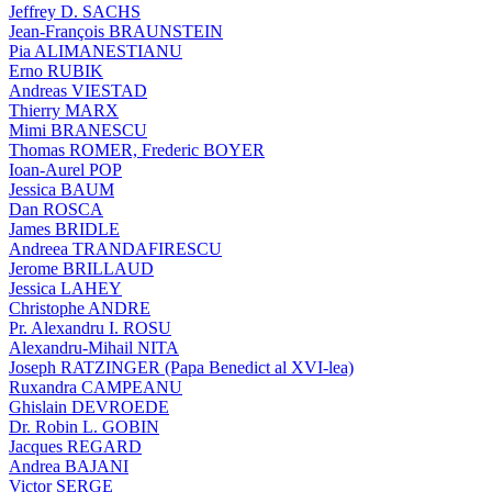
Jeffrey D. SACHS
Jean-François BRAUNSTEIN
Pia ALIMANESTIANU
Erno RUBIK
Andreas VIESTAD
Thierry MARX
Mimi BRANESCU
Thomas ROMER, Frederic BOYER
Ioan-Aurel POP
Jessica BAUM
Dan ROSCA
James BRIDLE
Andreea TRANDAFIRESCU
Jerome BRILLAUD
Jessica LAHEY
Christophe ANDRE
Pr. Alexandru I. ROSU
Alexandru-Mihail NITA
Joseph RATZINGER (Papa Benedict al XVI-lea)
Ruxandra CAMPEANU
Ghislain DEVROEDE
Dr. Robin L. GOBIN
Jacques REGARD
Andrea BAJANI
Victor SERGE