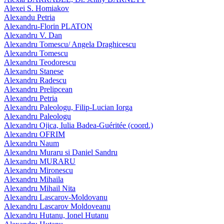
Alexei S. Homiakov
Alexandu Petria
Alexandru-Florin PLATON
Alexandru V. Dan
Alexandru Tomescu/ Angela Draghicescu
Alexandru Tomescu
Alexandru Teodorescu
Alexandru Stanese
Alexandru Radescu
Alexandru Prelipcean
Alexandru Petria
Alexandru Paleologu, Filip-Lucian Iorga
Alexandru Paleologu
Alexandru Ojica, Iulia Badea-Guéritée (coord.)
Alexandru OFRIM
Alexandru Naum
Alexandru Muraru si Daniel Sandru
Alexandru MURARU
Alexandru Mironescu
Alexandru Mihaila
Alexandru Mihail Nita
Alexandru Lascarov-Moldovanu
Alexandru Lascarov Moldoveanu
Alexandru Hutanu, Ionel Hutanu