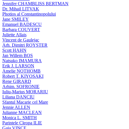
Jennifer CHAMBLISS BERTMAN
Dr. Mihail LITVAK
Photios al Constantinopolului
Jane SMILEY
Emanuel BADESCU
Barbara COUVERT
Juliette Allais
Vincent de Gaulejac
Arh. Dimitri ROYSTER
Scott HAHN
Jan Willem BOS
Natsuko IMAMURA
Erik J. LARSON
Amelie NOTHOMB
Robert T. KIYOSAKI
Rene GIRARD
Arhim. SOFRONIE
Iuliu-Marius MORARIU
Liliana DANCIU
Sfantul Macarie cel Mare
Jennie ALLEN
Julianne MACLEAN
Monica L. SMITH
Parintele Cleopa ILIE
Gaia VINCE