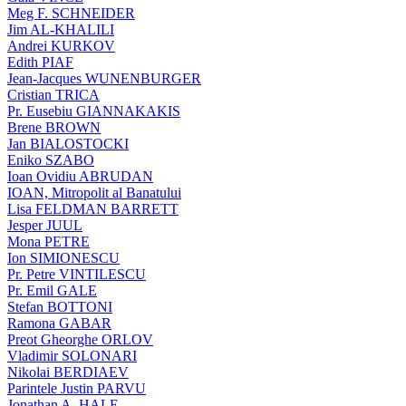
Meg F. SCHNEIDER
Jim AL-KHALILI
Andrei KURKOV
Edith PIAF
Jean-Jacques WUNENBURGER
Cristian TRICA
Pr. Eusebiu GIANNAKAKIS
Brene BROWN
Jan BIALOSTOCKI
Eniko SZABO
Ioan Ovidiu ABRUDAN
IOAN, Mitropolit al Banatului
Lisa FELDMAN BARRETT
Jesper JUUL
Mona PETRE
Ion SIMIONESCU
Pr. Petre VINTILESCU
Pr. Emil GALE
Stefan BOTTONI
Ramona GABAR
Preot Gheorghe ORLOV
Vladimir SOLONARI
Nikolai BERDIAEV
Parintele Justin PARVU
Jonathan A. HALE