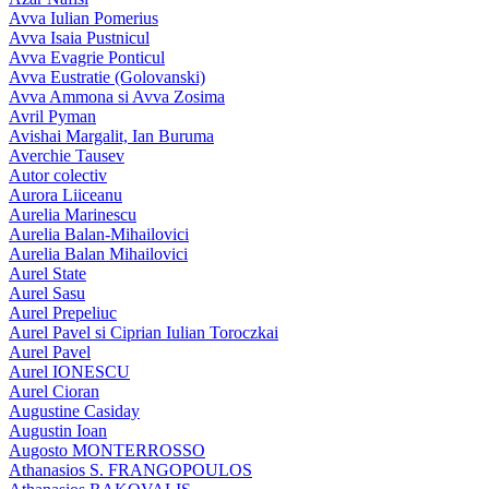
Avva Iulian Pomerius
Avva Isaia Pustnicul
Avva Evagrie Ponticul
Avva Eustratie (Golovanski)
Avva Ammona si Avva Zosima
Avril Pyman
Avishai Margalit, Ian Buruma
Averchie Tausev
Autor colectiv
Aurora Liiceanu
Aurelia Marinescu
Aurelia Balan-Mihailovici
Aurelia Balan Mihailovici
Aurel State
Aurel Sasu
Aurel Prepeliuc
Aurel Pavel si Ciprian Iulian Toroczkai
Aurel Pavel
Aurel IONESCU
Aurel Cioran
Augustine Casiday
Augustin Ioan
Augosto MONTERROSSO
Athanasios S. FRANGOPOULOS