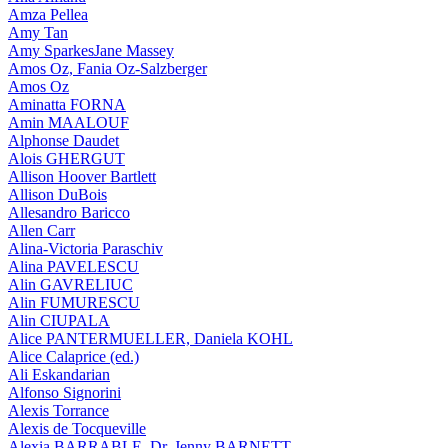
Amza Pellea
Amy Tan
Amy SparkesJane Massey
Amos Oz, Fania Oz-Salzberger
Amos Oz
Aminatta FORNA
Amin MAALOUF
Alphonse Daudet
Alois GHERGUT
Allison Hoover Bartlett
Allison DuBois
Allesandro Baricco
Allen Carr
Alina-Victoria Paraschiv
Alina PAVELESCU
Alin GAVRELIUC
Alin FUMURESCU
Alin CIUPALA
Alice PANTERMUELLER, Daniela KOHL
Alice Calaprice (ed.)
Ali Eskandarian
Alfonso Signorini
Alexis Torrance
Alexis de Tocqueville
Alexia BARRABLE, Dr. Jenny BARNETT