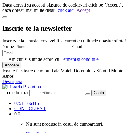
Daca doresti sa accepti plasarea de cookie-uri click pe "Accept",
daca doresti mai multe detalii
click aici
.
Accept
Inscrie-te la newsletter
Inscrie-te la newsletter si vei fi la curent cu ultimele noastre oferte!
Nume
Email
Am citit si sunt de acord cu
Termeni si conditiile
Abonare
Icoane facatoare de minuni ale Maicii Domnului - Sfantul Munte
Athos
Descopera
... ce citim azi
Cauta
0751 166116
CONT CLIENT
0
0
Nu sunt produse in cosul de cumparaturi.