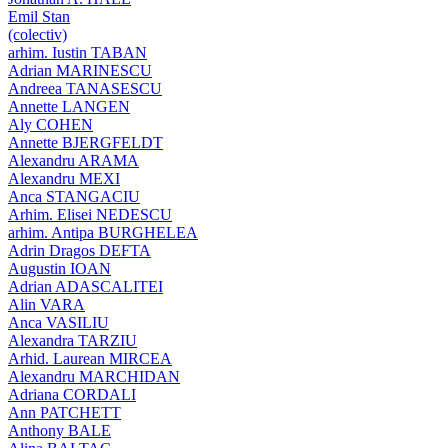
Emil Stan
(colectiv)
arhim. Iustin TABAN
Adrian MARINESCU
Andreea TANASESCU
Annette LANGEN
Aly COHEN
Annette BJERGFELDT
Alexandru ARAMA
Alexandru MEXI
Anca STANGACIU
Arhim. Elisei NEDESCU
arhim. Antipa BURGHELEA
Adrin Dragos DEFTA
Augustin IOAN
Adrian ADASCALITEI
Alin VARA
Anca VASILIU
Alexandra TARZIU
Arhid. Laurean MIRCEA
Alexandru MARCHIDAN
Adriana CORDALI
Ann PATCHETT
Anthony BALE