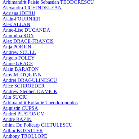
Arhimandrit Paisie Sebastian TEODORESCU
Alexandra TICHINDELEAN
Adriana JDERU
Alain-FOURNIER
Alex ALLAN
Anne-Lise DUCANDA
Anuradha ROY
Alex DRACE-FRANCIS
Anja PORTIN
Andrew SCULL
Angelo FOLEY
Annie GRACE
Alain BARATON
Amy M. O'QUINN
Andrei DRAGULINESCU
Alice SCHROEDER
Andrew Stephen DAMICK
Alin SUCIU
Arhimandrit Epifanie Theodoropoulos
Augustin CUPSA
Andrei PLATONOV
Andre BAZIN
arhim. Dr. Policarp CHITULESCU
Arthur KOESTLER
Anthony TROLLOPE