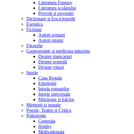
Literatura Fantasy
Literatura scolarului
Povesti si povestiri
Dictionare si Enciclopedii
Eseistica
Fictiune
Autori romani
Autori straini
Filosofie
Gastronomie si medicina naturista
Despre mancaruri
Despre remedii
Despre vinuri
Istorie
Casa Regala
Etnologie
Istoria romanilor
Istorie universala
Mitologie si folclor
Memorii si jurnale
Poezie, Teatru si Critica
Psihologie
Generala
Hobby
Motivationala