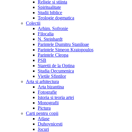
Religie si stiinta
Spiritualitate
Studii biblice
Teologie dogmatica
Colectii
Arhim. Sofronie
Filocalia
N. Steinhardt
Parintele Dumitru Staniloae
Parintele Simeon Kraiopoulos
Parintele Cleopa
PSB
Staretii de la Optina
Studia Oecumenica
Vietile Sfintilor
Arta si arhitectura
Arta bizantina
Fotografie
Istoria si teoria artei
Monografii
Pictura
Carti pentru copii
Atlase
Duhovnicesti
Jocuri