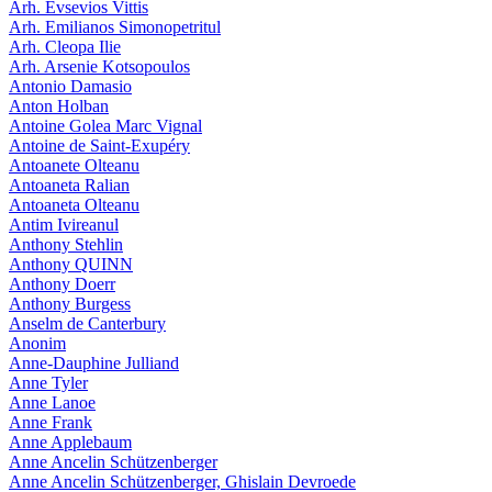
Arh. Evsevios Vittis
Arh. Emilianos Simonopetritul
Arh. Cleopa Ilie
Arh. Arsenie Kotsopoulos
Antonio Damasio
Anton Holban
Antoine Golea Marc Vignal
Antoine de Saint-Exupéry
Antoanete Olteanu
Antoaneta Ralian
Antoaneta Olteanu
Antim Ivireanul
Anthony Stehlin
Anthony QUINN
Anthony Doerr
Anthony Burgess
Anselm de Canterbury
Anonim
Anne-Dauphine Julliand
Anne Tyler
Anne Lanoe
Anne Frank
Anne Applebaum
Anne Ancelin Schützenberger
Anne Ancelin Schützenberger, Ghislain Devroede