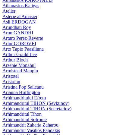
Athanasios RAKOVALIS
Athanasios Katigas
Atelier
Asterie al Amasiei
Asli ERDOGAN
Arundhati Roy
Arun GANDHI
Arturo Perez-Reverte
Artur GOROVEI
Arto Tapio Paasilinna
Arthur Gould Lee
Arthur Bloch
Arsenie Monahul
Armistead Maupin
Aristotel
Aristofan
Aristina Pop Saileanu
Arianna Huffington
Arhimandritului Efrem
Arhimandritul TIHON (Sevkunov)
Arhimandritul TIHON (Secretariov)
Arhimandritul Tihon
Arhimandritul Sofronie
Arhimandrit Zaharia Zaharou
Arhimandrit Vasilios Papdakis