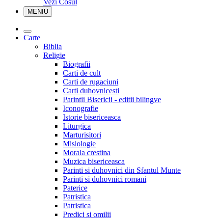
Vezi Cosul
MENIU
Carte
Biblia
Religie
Biografii
Carti de cult
Carti de rugaciuni
Carti duhovnicesti
Parintii Bisericii - editii bilingve
Iconografie
Istorie bisericeasca
Liturgica
Marturisitori
Misiologie
Morala crestina
Muzica bisericeasca
Parinti si duhovnici din Sfantul Munte
Parinti si duhovnici romani
Paterice
Patristica
Patristica
Predici si omilii