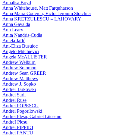
Annalisa Boyd
Anna Whitehouse, Matt Farquharson
Anna Maria Coderch, Victor Ieronim Stoichita
Anna KRETZULESCU – LAHOVARY
Anna Gavalda
Ann Leary
Anita Nandris-Cudla
Aniela Jaffé
Ani-Eliza Busuioc
Angelo Mitchievici
Angela McALLISTER
Andrew Welburn
Andrew Solomon
Andrew Sean GREER
Andrew Matthews
Andrew J. Sopko
Andrei Tarkovski
Andrei Sarii
Andrei Ruse
Andrei POPESCU
Andrei Pogorilowski
Andrei Plesu, Gabriel Liiceanu
AndreI Plesu
Andrei PIPPIDI
Andrei PANTU