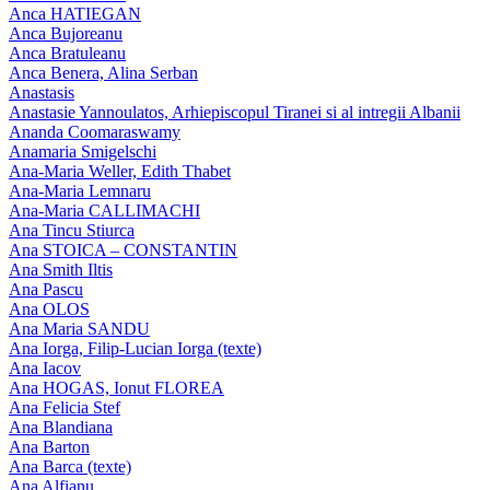
Anca HATIEGAN
Anca Bujoreanu
Anca Bratuleanu
Anca Benera, Alina Serban
Anastasis
Anastasie Yannoulatos, Arhiepiscopul Tiranei si al intregii Albanii
Ananda Coomaraswamy
Anamaria Smigelschi
Ana-Maria Weller, Edith Thabet
Ana-Maria Lemnaru
Ana-Maria CALLIMACHI
Ana Tincu Stiurca
Ana STOICA – CONSTANTIN
Ana Smith Iltis
Ana Pascu
Ana OLOS
Ana Maria SANDU
Ana Iorga, Filip-Lucian Iorga (texte)
Ana Iacov
Ana HOGAS, Ionut FLOREA
Ana Felicia Stef
Ana Blandiana
Ana Barton
Ana Barca (texte)
Ana Alfianu