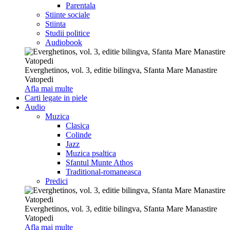
Parentala
Stiinte sociale
Stiinta
Studii politice
Audiobook
Everghetinos, vol. 3, editie bilingva, Sfanta Mare Manastire
Vatopedi
Afla mai multe
Carti legate in piele
Audio
Muzica
Clasica
Colinde
Jazz
Muzica psaltica
Sfantul Munte Athos
Traditional-romaneasca
Predici
Everghetinos, vol. 3, editie bilingva, Sfanta Mare Manastire
Vatopedi
Afla mai multe