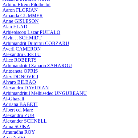
Arhim. Efrem Filotheitul
Aaron FLORIAN
Amanda GUMMER
Anne GISLESON
Alan HLAD
Arhiepiscop Lazar PUHALO
Alvin J. SCHMIDT
Arhimandrit Dumitru COBZARU
Averil CAMERON
Alexandru CRETU
Alice ROBERTS
Arhimandritul Zaharia ZAHAROU
Antoaneta OPRIS
Alex DONOVICI
Alvaro BILBAO
Alexandru DAVIDIAN
Arhimandritul Melhisedec UNGUREANU
Al-Ghazali
Adriana BABETI
Albert cel Mare
Alexandru ZUB
Alexander SCHNELL
Anna SOJKA
Amuradha ROY
Azar Nafisi