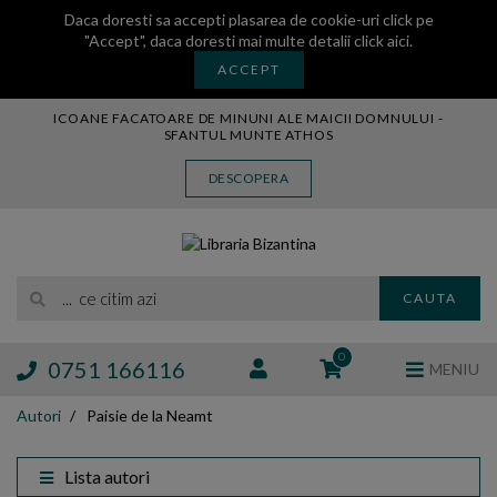
Daca doresti sa accepti plasarea de cookie-uri click pe
"Accept", daca doresti mai multe detalii
click aici
.
ACCEPT
ICOANE FACATOARE DE MINUNI ALE MAICII DOMNULUI -
SFANTUL MUNTE ATHOS
CARTE
DESCOPERA
CARTI LEGATE IN PIELE
AUDIO
ICOANA
... ce citim azi
MANASTIREA VATOPEDI
CAUTA
AUTORI
EDITURI
0
0751 166116
MENIU
BLOG
Autori
Paisie de la Neamt
EXPOZITII
TAMAIE
Lista autori