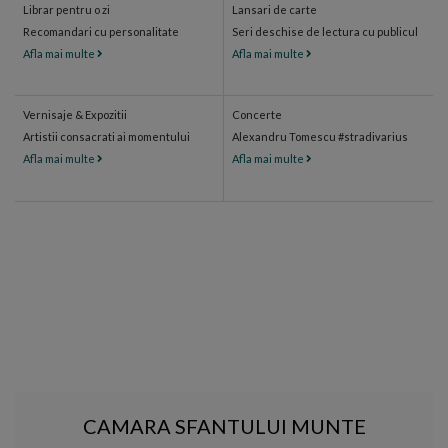
Librar pentru o zi
Lansari de carte
Recomandari cu personalitate
Seri deschise de lectura cu publicul
Afla mai multe
Afla mai multe
Vernisaje & Expozitii
Concerte
Artistii consacrati ai momentului
Alexandru Tomescu #stradivarius
Afla mai multe
Afla mai multe
CAMARA SFANTULUI MUNTE