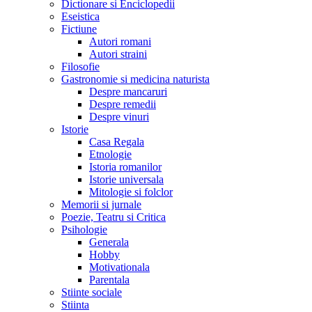
Dictionare si Enciclopedii
Eseistica
Fictiune
Autori romani
Autori straini
Filosofie
Gastronomie si medicina naturista
Despre mancaruri
Despre remedii
Despre vinuri
Istorie
Casa Regala
Etnologie
Istoria romanilor
Istorie universala
Mitologie si folclor
Memorii si jurnale
Poezie, Teatru si Critica
Psihologie
Generala
Hobby
Motivationala
Parentala
Stiinte sociale
Stiinta