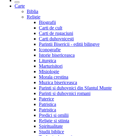
Carte
Biblia
Religie
Biografii
Carti de cult
Carti de rugaciuni
Carti duhovnicesti
Parintii Bisericii - editii bilingve
Iconografie
Istorie bisericeasca
Liturgica
Marturisitori
Misiologie
Morala crestina
Muzica bisericeasca
Parinti si duhovnici din Sfantul Munte
Parinti si duhovnici romani
Paterice
Patristica
Patristica
Predici si omilii
Religie si stiinta
Spiritualitate
Studii biblice