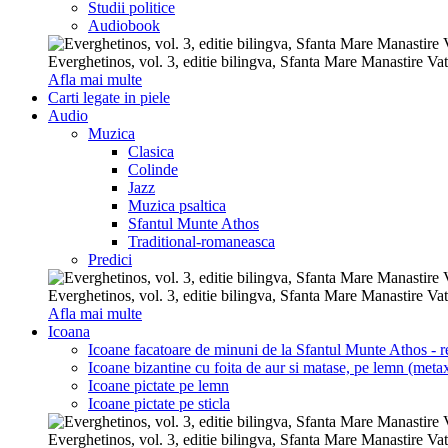
Studii politice
Audiobook
Everghetinos, vol. 3, editie bilingva, Sfanta Mare Manastire Va
Afla mai multe
Carti legate in piele
Audio
Muzica
Clasica
Colinde
Jazz
Muzica psaltica
Sfantul Munte Athos
Traditional-romaneasca
Predici
Everghetinos, vol. 3, editie bilingva, Sfanta Mare Manastire Va
Afla mai multe
Icoana
Icoane facatoare de minuni de la Sfantul Munte Athos - re
Icoane bizantine cu foita de aur si matase, pe lemn (metax
Icoane pictate pe lemn
Icoane pictate pe sticla
Everghetinos, vol. 3, editie bilingva, Sfanta Mare Manastire Va