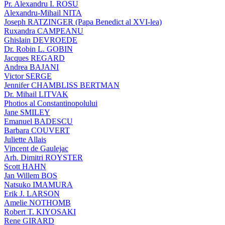
Pr. Alexandru I. ROSU
Alexandru-Mihail NITA
Joseph RATZINGER (Papa Benedict al XVI-lea)
Ruxandra CAMPEANU
Ghislain DEVROEDE
Dr. Robin L. GOBIN
Jacques REGARD
Andrea BAJANI
Victor SERGE
Jennifer CHAMBLISS BERTMAN
Dr. Mihail LITVAK
Photios al Constantinopolului
Jane SMILEY
Emanuel BADESCU
Barbara COUVERT
Juliette Allais
Vincent de Gaulejac
Arh. Dimitri ROYSTER
Scott HAHN
Jan Willem BOS
Natsuko IMAMURA
Erik J. LARSON
Amelie NOTHOMB
Robert T. KIYOSAKI
Rene GIRARD