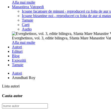
Afla mai multe
Manastirea Vatopedi
Icoane facatoare de minuni - reproduceri cu foita de aur 
Icoane bizantine noi - reproduceri cu foita de aur si mata
Tamaie
Carti
Audio
Everghetinos, vol. 3, editie bilingva, Sfanta Mare Manastire Va
Afla mai multe
Autori
Edituri
Blog
Expozitii
Tamaie
Autori
Arundhati Roy
Lista autori
Cauta autor