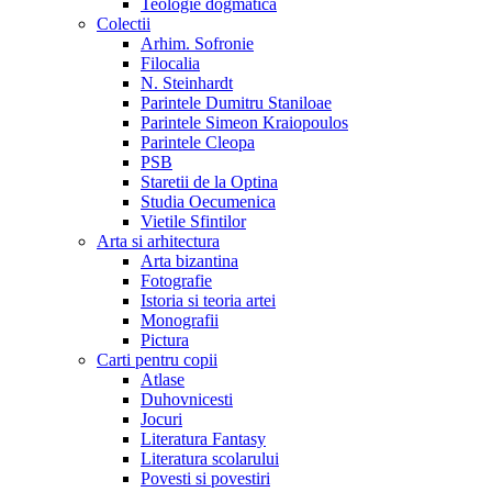
Teologie dogmatica
Colectii
Arhim. Sofronie
Filocalia
N. Steinhardt
Parintele Dumitru Staniloae
Parintele Simeon Kraiopoulos
Parintele Cleopa
PSB
Staretii de la Optina
Studia Oecumenica
Vietile Sfintilor
Arta si arhitectura
Arta bizantina
Fotografie
Istoria si teoria artei
Monografii
Pictura
Carti pentru copii
Atlase
Duhovnicesti
Jocuri
Literatura Fantasy
Literatura scolarului
Povesti si povestiri