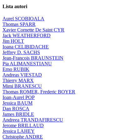
Lista autori
Aurel SCOBIOALA
Thomas SPARR
Xavier Cornette De Saint CYR
Jack WEATHERFORD
Jim HOLT
Ioana CELIBIDACHE
Jeffrey D. SACHS
Jean-François BRAUNSTEIN
Pia ALIMANESTIANU
Erno RUBIK
Andreas VIESTAD
Thierry MARX
Mimi BRANESCU
Thomas ROMER, Frederic BOYER
Ioan-Aurel POP
Jessica BAUM
Dan ROSCA
James BRIDLE
Andreea TRANDAFIRESCU
Jerome BRILLAUD
Jessica LAHEY
Christophe ANDRE