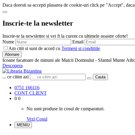
Daca doresti sa accepti plasarea de cookie-uri click pe "Accept", daca
Inscrie-te la newsletter
Inscrie-te la newsletter si vei fi la curent cu ultimele noastre oferte!
Nume
Email
Am citit si sunt de acord cu
Termeni si conditiile
Abonare
Icoane facatoare de minuni ale Maicii Domnului - Sfantul Munte Ath
Descopera
... ce citim azi
Cauta
0751 166116
CONT CLIENT
0
0
Nu sunt produse in cosul de cumparaturi.
Vezi Cosul
MENIU