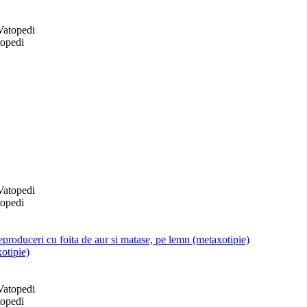
topedi
topedi
produceri cu foita de aur si matase, pe lemn (metaxotipie)
otipie)
topedi