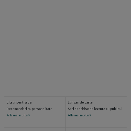
Librar pentru o zi
Lansari de carte
Recomandari cu personalitate
Seri deschise de lectura cu publicul
Afla mai multe
Afla mai multe