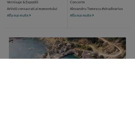
Vernisaje & Expozitii
Concerte
Artistii consacrati ai momentului
Alexandru Tomescu #stradivarius
Afla mai multe
Afla mai multe
CAMARA SFANTULUI MUNTE
Magazin de produse manastiresti certificate ECO
din Sfantul Munte Athos, Grecia
DESCOPERA