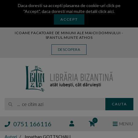
Daca doresti sa accepti plasarea de cookie-uri click pe
"Accept", daca doresti mai multe detalii
click aici
.
ACCEPT
ICOANE FACATOARE DE MINUNI ALE MAICII DOMNULUI -
SFANTUL MUNTE ATHOS
CARTE
DESCOPERA
CARTI LEGATE IN PIELE
AUDIO
ICOANA
MANASTIREA VATOPEDI
AUTORI
EDITURI
... ce citim azi
CAUTA
BLOG
EXPOZITII
0
0751 166116
MENIU
TAMAIE
Autori
Jonathan GOTTSCHALL