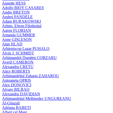
Annette HESS
Adolfo BIOY CASARES
Andre BRETON
Andrei PANDELE
Adam BURAKOWSKI
Arhim. Efrem Filotheitul
Aaron FLORIAN
Amanda GUMMER
Anne GISLESON
Alan HLAD
Arhiepiscop Lazar PUHALO
Alvin J. SCHMIDT
Arhimandrit Dumitru COBZARU
Averil CAMERON
Alexandru CRETU
Alice ROBERTS
Arhimandritul Zaharia ZAHAROU
Antoaneta OPRIS
Alex DONOVICI
Alvaro BILBAO
Alexandru DAVIDIAN
Arhimandritul Melhisedec UNGUREANU
Al-Ghazali
Adriana BABETI
Albert cel Mare