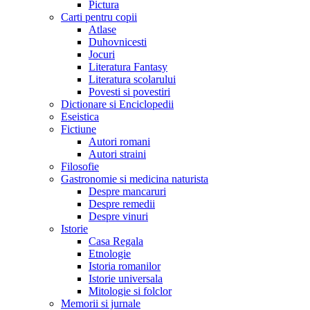
Pictura
Carti pentru copii
Atlase
Duhovnicesti
Jocuri
Literatura Fantasy
Literatura scolarului
Povesti si povestiri
Dictionare si Enciclopedii
Eseistica
Fictiune
Autori romani
Autori straini
Filosofie
Gastronomie si medicina naturista
Despre mancaruri
Despre remedii
Despre vinuri
Istorie
Casa Regala
Etnologie
Istoria romanilor
Istorie universala
Mitologie si folclor
Memorii si jurnale