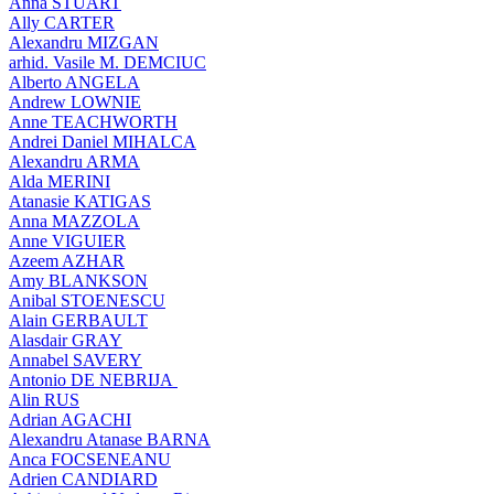
Anna STUART
Ally CARTER
Alexandru MIZGAN
arhid. Vasile M. DEMCIUC
Alberto ANGELA
Andrew LOWNIE
Anne TEACHWORTH
Andrei Daniel MIHALCA
Alexandru ARMA
Alda MERINI
Atanasie KATIGAS
Anna MAZZOLA
Anne VIGUIER
Azeem AZHAR
Amy BLANKSON
Anibal STOENESCU
Alain GERBAULT
Alasdair GRAY
Annabel SAVERY
Antonio DE NEBRIJA
Alin RUS
Adrian AGACHI
Alexandru Atanase BARNA
Anca FOCSENEANU
Adrien CANDIARD