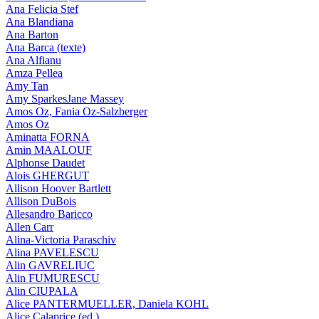
Ana Felicia Stef
Ana Blandiana
Ana Barton
Ana Barca (texte)
Ana Alfianu
Amza Pellea
Amy Tan
Amy SparkesJane Massey
Amos Oz, Fania Oz-Salzberger
Amos Oz
Aminatta FORNA
Amin MAALOUF
Alphonse Daudet
Alois GHERGUT
Allison Hoover Bartlett
Allison DuBois
Allesandro Baricco
Allen Carr
Alina-Victoria Paraschiv
Alina PAVELESCU
Alin GAVRELIUC
Alin FUMURESCU
Alin CIUPALA
Alice PANTERMUELLER, Daniela KOHL
Alice Calaprice (ed.)