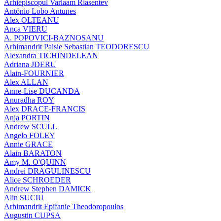
Arhiepiscopul Varlaam Riasentev
António Lobo Antunes
Alex OLTEANU
Anca VIERU
A. POPOVICI-BAZNOSANU
Arhimandrit Paisie Sebastian TEODORESCU
Alexandra TICHINDELEAN
Adriana JDERU
Alain-FOURNIER
Alex ALLAN
Anne-Lise DUCANDA
Anuradha ROY
Alex DRACE-FRANCIS
Anja PORTIN
Andrew SCULL
Angelo FOLEY
Annie GRACE
Alain BARATON
Amy M. O'QUINN
Andrei DRAGULINESCU
Alice SCHROEDER
Andrew Stephen DAMICK
Alin SUCIU
Arhimandrit Epifanie Theodoropoulos
Augustin CUPSA