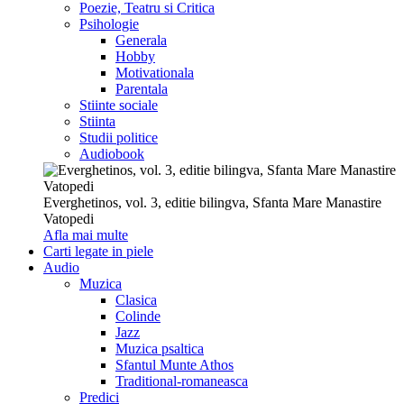
Poezie, Teatru si Critica
Psihologie
Generala
Hobby
Motivationala
Parentala
Stiinte sociale
Stiinta
Studii politice
Audiobook
Everghetinos, vol. 3, editie bilingva, Sfanta Mare Manastire
Vatopedi
Afla mai multe
Carti legate in piele
Audio
Muzica
Clasica
Colinde
Jazz
Muzica psaltica
Sfantul Munte Athos
Traditional-romaneasca
Predici