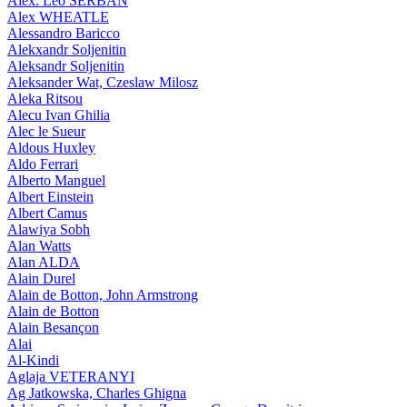
Alex. Leo SERBAN
Alex WHEATLE
Alessandro Baricco
Alekxandr Soljenitin
Aleksandr Soljenitin
Aleksander Wat, Czeslaw Milosz
Aleka Ritsou
Alecu Ivan Ghilia
Alec le Sueur
Aldous Huxley
Aldo Ferrari
Alberto Manguel
Albert Einstein
Albert Camus
Alawiya Sobh
Alan Watts
Alan ALDA
Alain Durel
Alain de Botton, John Armstrong
Alain de Botton
Alain Besançon
Alai
Al-Kindi
Aglaja VETERANYI
Ag Jatkowska, Charles Ghigna