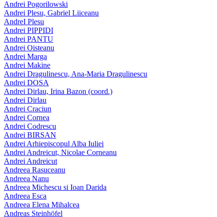
Andrei Pogorilowski
Andrei Plesu, Gabriel Liiceanu
AndreI Plesu
Andrei PIPPIDI
Andrei PANTU
Andrei Oisteanu
Andrei Marga
Andrei Makine
Andrei Dragulinescu, Ana-Maria Dragulinescu
Andrei DOSA
Andrei Dirlau, Irina Bazon (coord.)
Andrei Dirlau
Andrei Craciun
Andrei Cornea
Andrei Codrescu
Andrei BIRSAN
Andrei Arhiepiscopul Alba Iuliei
Andrei Andreicut, Nicolae Corneanu
Andrei Andreicut
Andreea Rasuceanu
Andreea Nanu
Andreea Michescu si Ioan Darida
Andreea Esca
Andreea Elena Mihalcea
Andreas Steinhöfel