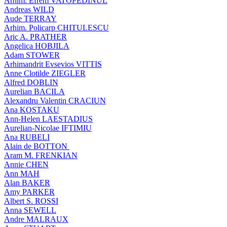
Arhim. Efrem VATOPEDINUL
Andreas WILD
Aude TERRAY
Arhim. Policarp CHITULESCU
Aric A. PRATHER
Angelica HOBJILA
Adam STOWER
Arhimandrit Evsevios VITTIS
Anne Clotilde ZIEGLER
Alfred DOBLIN
Aurelian BACILA
Alexandru Valentin CRACIUN
Ana KOSTAKU
Ann-Helen LAESTADIUS
Aurelian-Nicolae IFTIMIU
Ana RUBELI
Alain de BOTTON
Aram Μ. FRENKIAN
Annie CHEN
Ann MAH
Alan BAKER
Amy PARKER
Albert S. ROSSI
Anna SEWELL
Andre MALRAUX