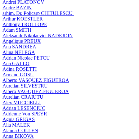
Andrei PLATONOV
Andre BAZIN
arhim. Dr. Policarp CHITULESCU
Arthur KOESTLER
Anthony TROLLOPE
Adam SMITH
Aleksandr Nikolaevici NADEJDIN
Angelique PREUX
Ana SANDREA
Alina NELEGA
Adrian Nicolae PETCU
Ana GALLO
Adina ROSETTI
Armand GOSU
Alberto VASQUEZ-FIGUEROA
Aurelian SILVESTRU
Albero VAGQUEZ-FIGUEROA
Aurelian CRAIUTU
Alex MUCCIELLI
Adrian LESENCIUC
Adrienne Von SPEYR
Agnia GRIGAS
Alia MALEK
Alanna COLLEN
Anna BIKOVA