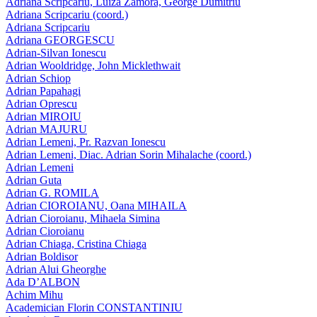
Adriana Scripcariu, Luiza Zamora, George Dumitriu
Adriana Scripcariu (coord.)
Adriana Scripcariu
Adriana GEORGESCU
Adrian-Silvan Ionescu
Adrian Wooldridge, John Micklethwait
Adrian Schiop
Adrian Papahagi
Adrian Oprescu
Adrian MIROIU
Adrian MAJURU
Adrian Lemeni, Pr. Razvan Ionescu
Adrian Lemeni, Diac. Adrian Sorin Mihalache (coord.)
Adrian Lemeni
Adrian Guta
Adrian G. ROMILA
Adrian CIOROIANU, Oana MIHAILA
Adrian Cioroianu, Mihaela Simina
Adrian Cioroianu
Adrian Chiaga, Cristina Chiaga
Adrian Boldisor
Adrian Alui Gheorghe
Ada D’ALBON
Achim Mihu
Academician Florin CONSTANTINIU