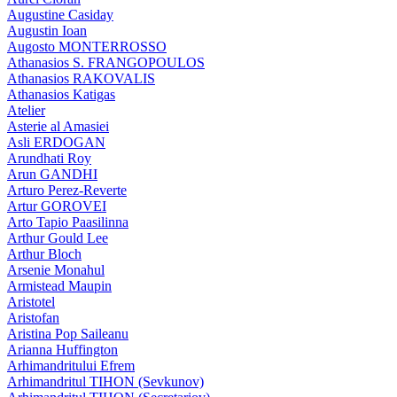
Augustine Casiday
Augustin Ioan
Augosto MONTERROSSO
Athanasios S. FRANGOPOULOS
Athanasios RAKOVALIS
Athanasios Katigas
Atelier
Asterie al Amasiei
Asli ERDOGAN
Arundhati Roy
Arun GANDHI
Arturo Perez-Reverte
Artur GOROVEI
Arto Tapio Paasilinna
Arthur Gould Lee
Arthur Bloch
Arsenie Monahul
Armistead Maupin
Aristotel
Aristofan
Aristina Pop Saileanu
Arianna Huffington
Arhimandritului Efrem
Arhimandritul TIHON (Sevkunov)