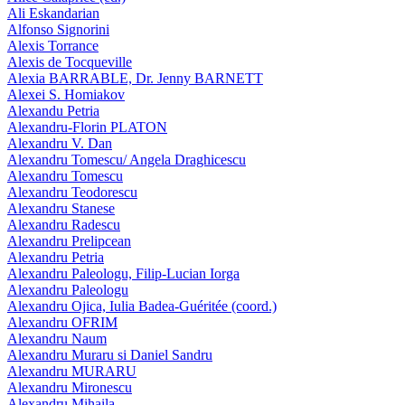
Ali Eskandarian
Alfonso Signorini
Alexis Torrance
Alexis de Tocqueville
Alexia BARRABLE, Dr. Jenny BARNETT
Alexei S. Homiakov
Alexandu Petria
Alexandru-Florin PLATON
Alexandru V. Dan
Alexandru Tomescu/ Angela Draghicescu
Alexandru Tomescu
Alexandru Teodorescu
Alexandru Stanese
Alexandru Radescu
Alexandru Prelipcean
Alexandru Petria
Alexandru Paleologu, Filip-Lucian Iorga
Alexandru Paleologu
Alexandru Ojica, Iulia Badea-Guéritée (coord.)
Alexandru OFRIM
Alexandru Naum
Alexandru Muraru si Daniel Sandru
Alexandru MURARU
Alexandru Mironescu
Alexandru Mihaila