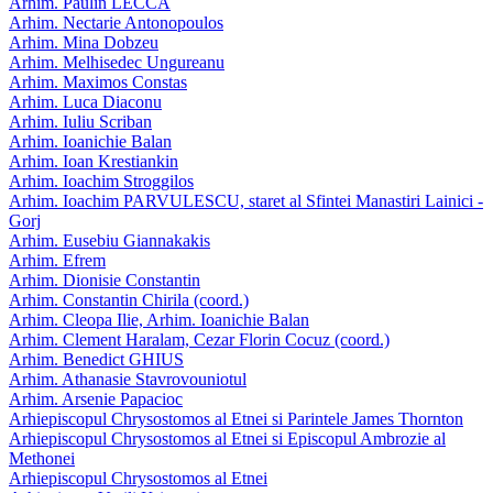
Arhim. Paulin LECCA
Arhim. Nectarie Antonopoulos
Arhim. Mina Dobzeu
Arhim. Melhisedec Ungureanu
Arhim. Maximos Constas
Arhim. Luca Diaconu
Arhim. Iuliu Scriban
Arhim. Ioanichie Balan
Arhim. Ioan Krestiankin
Arhim. Ioachim Stroggilos
Arhim. Ioachim PARVULESCU, staret al Sfintei Manastiri Lainici -
Gorj
Arhim. Eusebiu Giannakakis
Arhim. Efrem
Arhim. Dionisie Constantin
Arhim. Constantin Chirila (coord.)
Arhim. Cleopa Ilie, Arhim. Ioanichie Balan
Arhim. Clement Haralam, Cezar Florin Cocuz (coord.)
Arhim. Benedict GHIUS
Arhim. Athanasie Stavrovouniotul
Arhim. Arsenie Papacioc
Arhiepiscopul Chrysostomos al Etnei si Parintele James Thornton
Arhiepiscopul Chrysostomos al Etnei si Episcopul Ambrozie al
Methonei
Arhiepiscopul Chrysostomos al Etnei