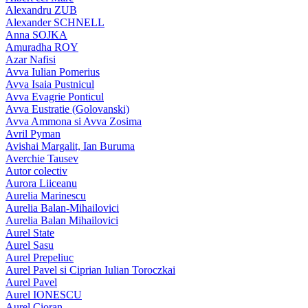
Alexandru ZUB
Alexander SCHNELL
Anna SOJKA
Amuradha ROY
Azar Nafisi
Avva Iulian Pomerius
Avva Isaia Pustnicul
Avva Evagrie Ponticul
Avva Eustratie (Golovanski)
Avva Ammona si Avva Zosima
Avril Pyman
Avishai Margalit, Ian Buruma
Averchie Tausev
Autor colectiv
Aurora Liiceanu
Aurelia Marinescu
Aurelia Balan-Mihailovici
Aurelia Balan Mihailovici
Aurel State
Aurel Sasu
Aurel Prepeliuc
Aurel Pavel si Ciprian Iulian Toroczkai
Aurel Pavel
Aurel IONESCU
Aurel Cioran