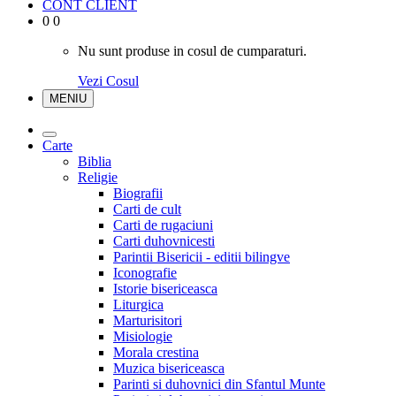
CONT CLIENT
0
0
Nu sunt produse in cosul de cumparaturi.
Vezi Cosul
MENIU
Carte
Biblia
Religie
Biografii
Carti de cult
Carti de rugaciuni
Carti duhovnicesti
Parintii Bisericii - editii bilingve
Iconografie
Istorie bisericeasca
Liturgica
Marturisitori
Misiologie
Morala crestina
Muzica bisericeasca
Parinti si duhovnici din Sfantul Munte