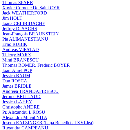
Thomas SPARR
Xavier Cornette De Saint CYR
Jack WEATHERFORD
Jim HOLT
Ioana CELIBIDACHE
Jeffrey D. SACHS
Jean-François BRAUNSTEIN
Pia ALIMANESTIANU
Erno RUBIK
Andreas VIESTAD
Thierry MARX
Mimi BRANESCU
Thomas ROMER, Frederic BOYER
Ioan-Aurel POP
Jessica BAUM
Dan ROSCA
James BRIDLE
Andreea TRANDAFIRESCU
Jerome BRILLAUD
Jessica LAHEY
Christophe ANDRE
Pr. Alexandru I. ROSU
Alexandru-Mihail NITA
Joseph RATZINGER (Papa Benedict al XVI-lea)
Ruxandra CAMPEANU