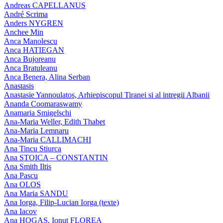
Andreas CAPELLANUS
André Scrima
Anders NYGREN
Anchee Min
Anca Manolescu
Anca HATIEGAN
Anca Bujoreanu
Anca Bratuleanu
Anca Benera, Alina Serban
Anastasis
Anastasie Yannoulatos, Arhiepiscopul Tiranei si al intregii Albanii
Ananda Coomaraswamy
Anamaria Smigelschi
Ana-Maria Weller, Edith Thabet
Ana-Maria Lemnaru
Ana-Maria CALLIMACHI
Ana Tincu Stiurca
Ana STOICA – CONSTANTIN
Ana Smith Iltis
Ana Pascu
Ana OLOS
Ana Maria SANDU
Ana Iorga, Filip-Lucian Iorga (texte)
Ana Iacov
Ana HOGAS, Ionut FLOREA