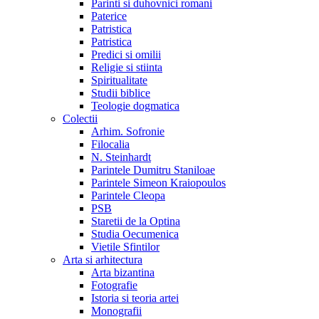
Parinti si duhovnici romani
Paterice
Patristica
Patristica
Predici si omilii
Religie si stiinta
Spiritualitate
Studii biblice
Teologie dogmatica
Colectii
Arhim. Sofronie
Filocalia
N. Steinhardt
Parintele Dumitru Staniloae
Parintele Simeon Kraiopoulos
Parintele Cleopa
PSB
Staretii de la Optina
Studia Oecumenica
Vietile Sfintilor
Arta si arhitectura
Arta bizantina
Fotografie
Istoria si teoria artei
Monografii