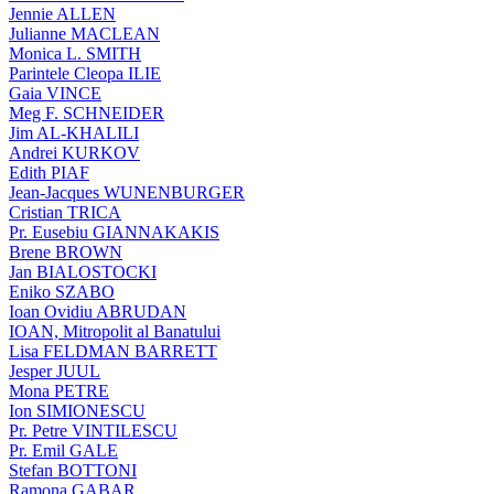
Jennie ALLEN
Julianne MACLEAN
Monica L. SMITH
Parintele Cleopa ILIE
Gaia VINCE
Meg F. SCHNEIDER
Jim AL-KHALILI
Andrei KURKOV
Edith PIAF
Jean-Jacques WUNENBURGER
Cristian TRICA
Pr. Eusebiu GIANNAKAKIS
Brene BROWN
Jan BIALOSTOCKI
Eniko SZABO
Ioan Ovidiu ABRUDAN
IOAN, Mitropolit al Banatului
Lisa FELDMAN BARRETT
Jesper JUUL
Mona PETRE
Ion SIMIONESCU
Pr. Petre VINTILESCU
Pr. Emil GALE
Stefan BOTTONI
Ramona GABAR