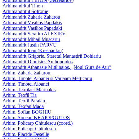
Arhimandritul TIHON (Secretariov)
Arhimandritul Tihon
Arhimandritul Sofronie
Arhimandrit Zaharia Zaharou
Arhimandrit Vasilios Papdakis
Arhimandrit Vasilios Papadaki
Arhimandrit Serafim ALEXIEV
Arhimandrit Mihail Muscariu
Arhimandrit Justin PARVU
Arhimandrit Ioan (Krestiankin)
Arhimandrit Grigorie, Staretul Manastirii Dohiariu
Arhimandrit Dionisios Anthopoulos
Arhimandrit Athanasie Mitilinaios, „Noul Gura de Aur”
Arhim. Zaharia Zaharou
Arhim. Timotei Aioanei si Varlaam Merticariu
Arhim. Timotei Aioanei
Arhim. Teofilact Marinakis
Arhim. Teofil Tia
Arhim. Teofil Paraian
Arhim. Teofan Mada
Arhim. Sofian BOGHIU
Arhim. Simeon KRAIOPOULOS
Arhim. Policarp Chitulescu (coord.)
Arhim. Policapr Chitulescu
Arhim. Placide Deseille