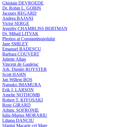
Ghislain DEVROEDE
Dr. Robin L. GOBIN
Jacques REGARD
Andrea BAJANI
Victor SERGE
Jennifer CHAMBLISS BERTMAN
Dr. Mihail LITVAK
Photios al Constantinopolului
Jane SMILEY
Emanuel BADESCU
Barbara COUVERT
Juliette Allais
Vincent de Gaulejac
Arh. Dimitri ROYSTER
Scott HAHN
Jan Willem BOS
Natsuko IMAMURA
Erik J. LARSON
Amelie NOTHOMB
Robert T. KIYOSAKI
Rene GIRARD
Arhim. SOFRONIE
Iuliu-Marius MORARIU
Liliana DANCIU
Sfantul Macarie cel Mare