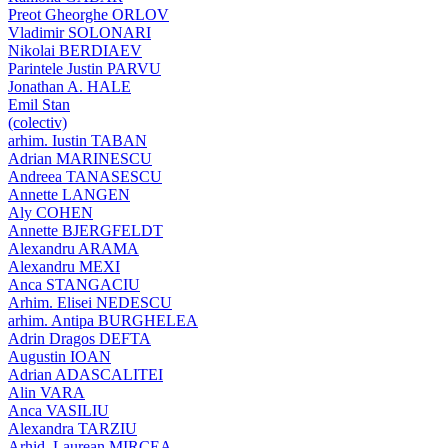
Preot Gheorghe ORLOV
Vladimir SOLONARI
Nikolai BERDIAEV
Parintele Justin PARVU
Jonathan A. HALE
Emil Stan
(colectiv)
arhim. Iustin TABAN
Adrian MARINESCU
Andreea TANASESCU
Annette LANGEN
Aly COHEN
Annette BJERGFELDT
Alexandru ARAMA
Alexandru MEXI
Anca STANGACIU
Arhim. Elisei NEDESCU
arhim. Antipa BURGHELEA
Adrin Dragos DEFTA
Augustin IOAN
Adrian ADASCALITEI
Alin VARA
Anca VASILIU
Alexandra TARZIU
Arhid. Laurean MIRCEA