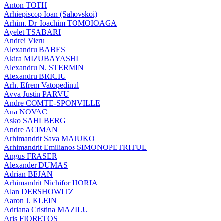
Anton TOTH
Arhiepiscop Ioan (Sahovskoi)
Arhim. Dr. Ioachim TOMOIOAGA
Ayelet TSABARI
Andrei Vieru
Alexandru BABES
Akira MIZUBAYASHI
Alexandru N. STERMIN
Alexandru BRICIU
Arh. Efrem Vatopedinul
Avva Justin PARVU
Andre COMTE-SPONVILLE
Ana NOVAC
Asko SAHLBERG
Andre ACIMAN
Arhimandrit Sava MAJUKO
Arhimandrit Emilianos SIMONOPETRITUL
Angus FRASER
Alexander DUMAS
Adrian BEJAN
Arhimandrit Nichifor HORIA
Alan DERSHOWITZ
Aaron J. KLEIN
Adriana Cristina MAZILU
Aris FIORETOS