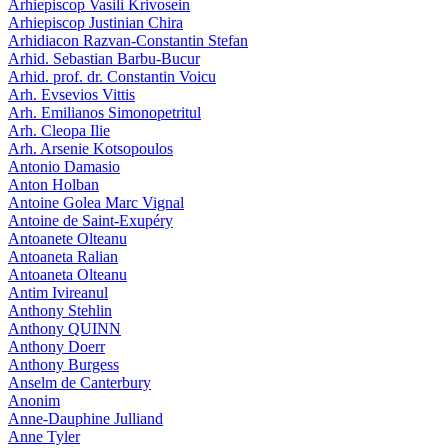
Arhiepiscop Vasili Krivosein
Arhiepiscop Justinian Chira
Arhidiacon Razvan-Constantin Stefan
Arhid. Sebastian Barbu-Bucur
Arhid. prof. dr. Constantin Voicu
Arh. Evsevios Vittis
Arh. Emilianos Simonopetritul
Arh. Cleopa Ilie
Arh. Arsenie Kotsopoulos
Antonio Damasio
Anton Holban
Antoine Golea Marc Vignal
Antoine de Saint-Exupéry
Antoanete Olteanu
Antoaneta Ralian
Antoaneta Olteanu
Antim Ivireanul
Anthony Stehlin
Anthony QUINN
Anthony Doerr
Anthony Burgess
Anselm de Canterbury
Anonim
Anne-Dauphine Julliand
Anne Tyler