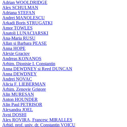
Adrian WOOLDRIDGE
Alex SCHULMAN
Adriana STEFAN
Andrei MANOLESCU
Arkadi Boris STRUGATKI
Amor TOWLES
Anatoli LUNACIARSKI
Ana-Maria RUSU
Allan si Barbara PEASE
Anna HOPE
Alexie Graciov
Andreas KONANOS
Arhim. Dionisie I. Constantin
Anna DEWDNEY si Reed DUNCAN
Anna DEWDNEY
Andrei NOVAC
Alicia F. LIEBERMAN
Arhim. Zenovie Grigore
Alin MURESAN
Anton HOUNDER
Alin Paul PETRISOR
Alexandra JOEL
Avni DOSHI
Alex ROVIRA, Francesc MIRALLES
Arhid. prof. univ. dr. Constantin VOICU