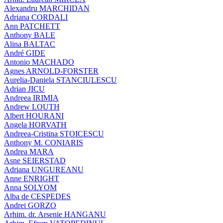
Alexandru MARCHIDAN
Adriana CORDALI
Ann PATCHETT
Anthony BALE
Alina BALTAC
André GIDE
Antonio MACHADO
Agnes ARNOLD-FORSTER
Aurelia-Daniela STANCIULESCU
Adrian JICU
Andreea IRIMIA
Andrew LOUTH
Albert HOURANI
Angela HORVATH
Andreea-Cristina STOICESCU
Anthony M. CONIARIS
Andrea MARA
Asne SEIERSTAD
Adriana UNGUREANU
Anne ENRIGHT
Anna SOLYOM
Alba de CESPEDES
Andrei GORZO
Arhim. dr. Arsenie HANGANU