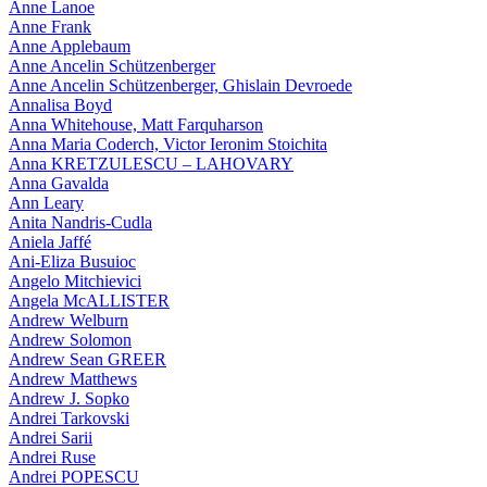
Anne Lanoe
Anne Frank
Anne Applebaum
Anne Ancelin Schützenberger
Anne Ancelin Schützenberger, Ghislain Devroede
Annalisa Boyd
Anna Whitehouse, Matt Farquharson
Anna Maria Coderch, Victor Ieronim Stoichita
Anna KRETZULESCU – LAHOVARY
Anna Gavalda
Ann Leary
Anita Nandris-Cudla
Aniela Jaffé
Ani-Eliza Busuioc
Angelo Mitchievici
Angela McALLISTER
Andrew Welburn
Andrew Solomon
Andrew Sean GREER
Andrew Matthews
Andrew J. Sopko
Andrei Tarkovski
Andrei Sarii
Andrei Ruse
Andrei POPESCU