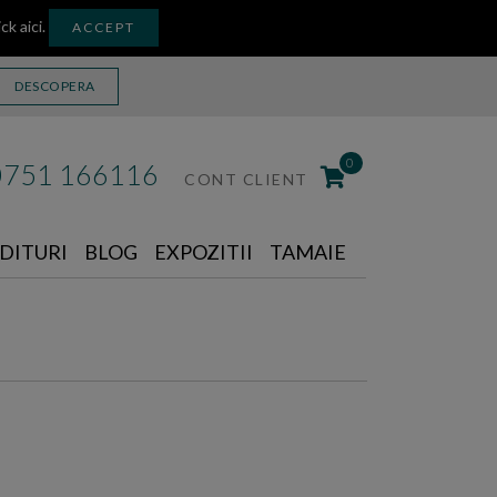
ick aici
.
ACCEPT
DESCOPERA
0
0751 166116
CONT CLIENT
DITURI
BLOG
EXPOZITII
TAMAIE