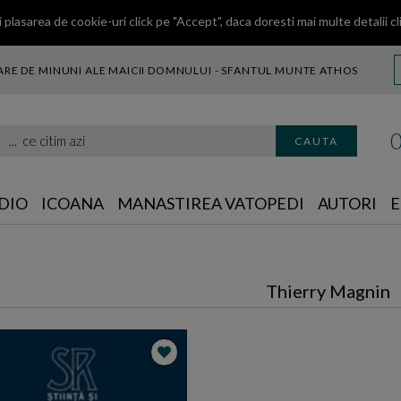
 plasarea de cookie-uri click pe "Accept", daca doresti mai multe detalii
cl
RE DE MINUNI ALE MAICII DOMNULUI - SFANTUL MUNTE ATHOS
citim azi
CAUTA
DIO
ICOANA
MANASTIREA VATOPEDI
AUTORI
E
Thierry Magnin