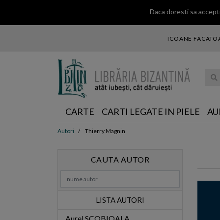
Daca doresti sa accepti
ICOANE FACATOA
... ce 
CARTE
CARTI LEGATE IN PIELE
AU
Autori
Thierry Magnin
CAUTA AUTOR
LISTA AUTORI
Aurel SCOBIOALA