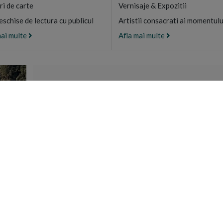
ri de carte
Vernisaje & Expozitii
eschise de lectura cu publicul
Artistii consacrati ai momentulu
mai multe
Afla mai multe
CAMARA SFANT
Magazin de produs
certificate ECO di
Athos, G
DESCOPE
UTILE
CONTACT