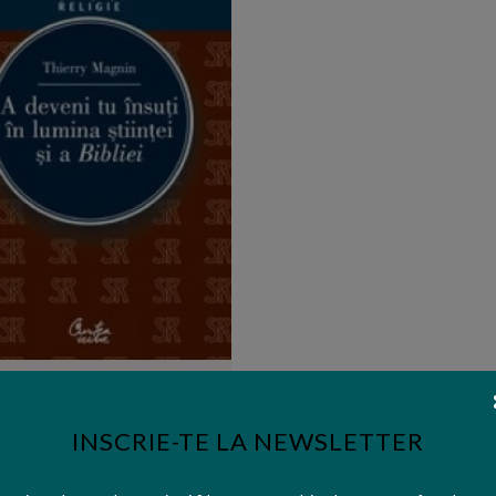
ditura:
Curtea Veche Publishing
deveni tu insuti in lumina stiintei
si a Bibliei - Thierry Magnin
INSCRIE-TE LA NEWSLETTER
26,00 lei