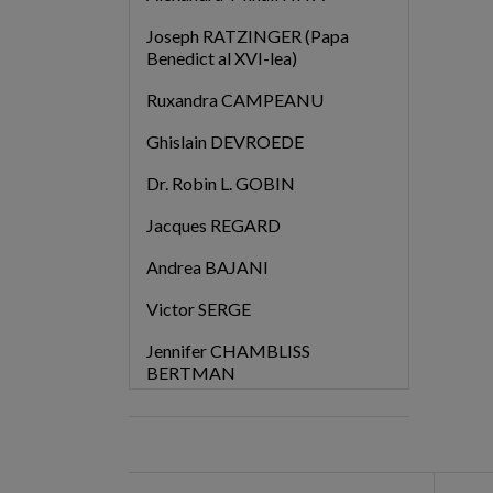
Joseph RATZINGER (Papa
Benedict al XVI-lea)
Ruxandra CAMPEANU
Ghislain DEVROEDE
Dr. Robin L. GOBIN
Jacques REGARD
Andrea BAJANI
Victor SERGE
Jennifer CHAMBLISS
BERTMAN
Dr. Mihail LITVAK
Photios al Constantinopolului