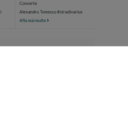
Concerte
i
Alexandru Tomescu #stradivarius
Afla mai multe
ULUI MUNTE
e manastiresti
n Sfantul Munte
recia
RA
NEWSLETTER