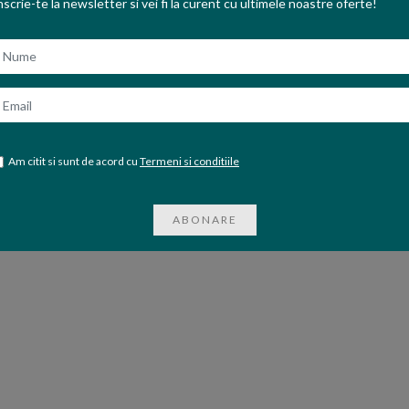
ADAUGA IN COS
nscrie-te la newsletter si vei fi la curent cu ultimele noastre oferte!
ume
mail
Am citit si sunt de acord cu
Termeni si conditiile
ABONARE