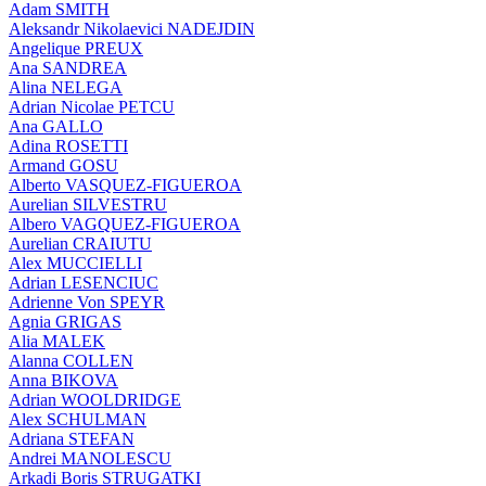
Adam SMITH
Aleksandr Nikolaevici NADEJDIN
Angelique PREUX
Ana SANDREA
Alina NELEGA
Adrian Nicolae PETCU
Ana GALLO
Adina ROSETTI
Armand GOSU
Alberto VASQUEZ-FIGUEROA
Aurelian SILVESTRU
Albero VAGQUEZ-FIGUEROA
Aurelian CRAIUTU
Alex MUCCIELLI
Adrian LESENCIUC
Adrienne Von SPEYR
Agnia GRIGAS
Alia MALEK
Alanna COLLEN
Anna BIKOVA
Adrian WOOLDRIDGE
Alex SCHULMAN
Adriana STEFAN
Andrei MANOLESCU
Arkadi Boris STRUGATKI