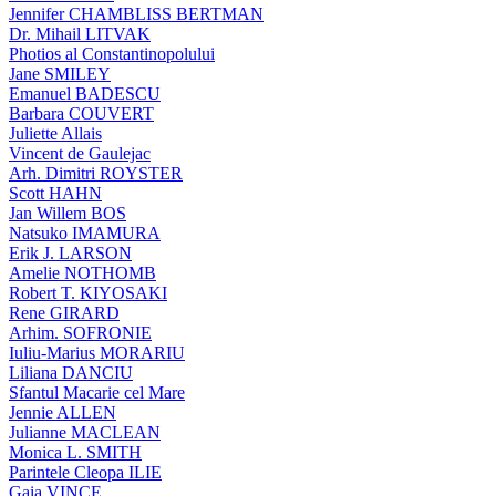
Jennifer CHAMBLISS BERTMAN
Dr. Mihail LITVAK
Photios al Constantinopolului
Jane SMILEY
Emanuel BADESCU
Barbara COUVERT
Juliette Allais
Vincent de Gaulejac
Arh. Dimitri ROYSTER
Scott HAHN
Jan Willem BOS
Natsuko IMAMURA
Erik J. LARSON
Amelie NOTHOMB
Robert T. KIYOSAKI
Rene GIRARD
Arhim. SOFRONIE
Iuliu-Marius MORARIU
Liliana DANCIU
Sfantul Macarie cel Mare
Jennie ALLEN
Julianne MACLEAN
Monica L. SMITH
Parintele Cleopa ILIE
Gaia VINCE