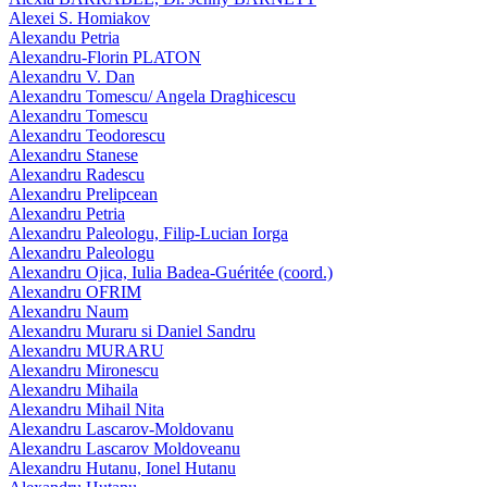
Alexei S. Homiakov
Alexandu Petria
Alexandru-Florin PLATON
Alexandru V. Dan
Alexandru Tomescu/ Angela Draghicescu
Alexandru Tomescu
Alexandru Teodorescu
Alexandru Stanese
Alexandru Radescu
Alexandru Prelipcean
Alexandru Petria
Alexandru Paleologu, Filip-Lucian Iorga
Alexandru Paleologu
Alexandru Ojica, Iulia Badea-Guéritée (coord.)
Alexandru OFRIM
Alexandru Naum
Alexandru Muraru si Daniel Sandru
Alexandru MURARU
Alexandru Mironescu
Alexandru Mihaila
Alexandru Mihail Nita
Alexandru Lascarov-Moldovanu
Alexandru Lascarov Moldoveanu
Alexandru Hutanu, Ionel Hutanu