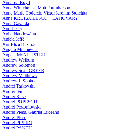
Annalisa Boyd
Anna Whitehouse, Matt Farquharson
Anna Maria Coderch, Victor Ieronim Stoichita
Anna KRETZULESCU – LAHOVARY
Anna Gavalda
Ann Leary
Anita Nandris-Cudla
Aniela Jaffé
Ani-Eliza Busuioc
Angelo Mitchievici
Angela McALLISTER
Andrew Welburn
Andrew Solomon
Andrew Sean GREER
Andrew Matthews
Andrew J. Sopko
Andrei Tarkovski
Andrei Sarii
Andrei Ruse
Andrei POPESCU
Andrei Pogorilowski
Andrei Plesu, Gabriel Liiceanu
AndreI Plesu
Andrei PIPPIDI
Andrei PANTU