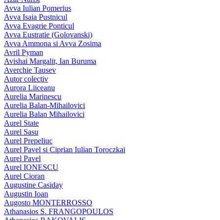
Avva Iulian Pomerius
Avva Isaia Pustnicul
Avva Evagrie Ponticul
Avva Eustratie (Golovanski)
Avva Ammona si Avva Zosima
Avril Pyman
Avishai Margalit, Ian Buruma
Averchie Tausev
Autor colectiv
Aurora Liiceanu
Aurelia Marinescu
Aurelia Balan-Mihailovici
Aurelia Balan Mihailovici
Aurel State
Aurel Sasu
Aurel Prepeliuc
Aurel Pavel si Ciprian Iulian Toroczkai
Aurel Pavel
Aurel IONESCU
Aurel Cioran
Augustine Casiday
Augustin Ioan
Augosto MONTERROSSO
Athanasios S. FRANGOPOULOS