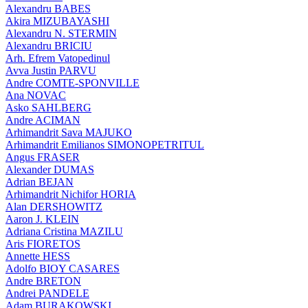
Alexandru BABES
Akira MIZUBAYASHI
Alexandru N. STERMIN
Alexandru BRICIU
Arh. Efrem Vatopedinul
Avva Justin PARVU
Andre COMTE-SPONVILLE
Ana NOVAC
Asko SAHLBERG
Andre ACIMAN
Arhimandrit Sava MAJUKO
Arhimandrit Emilianos SIMONOPETRITUL
Angus FRASER
Alexander DUMAS
Adrian BEJAN
Arhimandrit Nichifor HORIA
Alan DERSHOWITZ
Aaron J. KLEIN
Adriana Cristina MAZILU
Aris FIORETOS
Annette HESS
Adolfo BIOY CASARES
Andre BRETON
Andrei PANDELE
Adam BURAKOWSKI