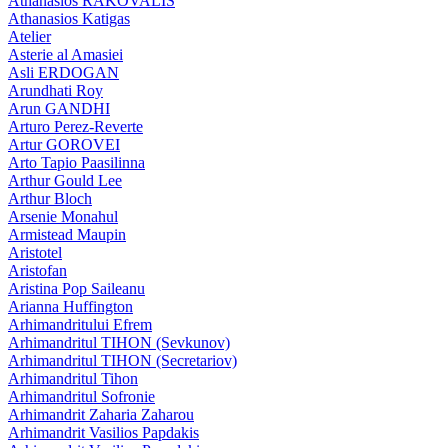
Athanasios RAKOVALIS
Athanasios Katigas
Atelier
Asterie al Amasiei
Asli ERDOGAN
Arundhati Roy
Arun GANDHI
Arturo Perez-Reverte
Artur GOROVEI
Arto Tapio Paasilinna
Arthur Gould Lee
Arthur Bloch
Arsenie Monahul
Armistead Maupin
Aristotel
Aristofan
Aristina Pop Saileanu
Arianna Huffington
Arhimandritului Efrem
Arhimandritul TIHON (Sevkunov)
Arhimandritul TIHON (Secretariov)
Arhimandritul Tihon
Arhimandritul Sofronie
Arhimandrit Zaharia Zaharou
Arhimandrit Vasilios Papdakis