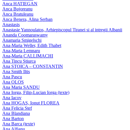
Anca HATIEGAN
Anca Bujoreanu
Anca Bratuleanu
Anca Benera, Alina Serban
Anastasis
Anastasie Yannoulatos, Arhiepiscopul Tiranei si al intregii Albanii
Ananda Coomaraswamy
Anamaria Smigelschi
Ana-Maria Weller, Edith Thabet
Ana-Maria Lemnaru
Ana-Maria CALLIMACHI
Ana Tincu Stiurca
Ana STOICA – CONSTANTIN
Ana Smith Iltis
Ana Pascu
Ana OLOS
Ana Maria SANDU
Ana Iorga, Filip-Lucian Iorga (texte)
Ana Iacov
Ana HOGAS, Ionut FLOREA
Ana Felicia Stef
Ana Blandiana
Ana Barton
Ana Barca (texte)
Ana Alfianu