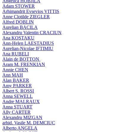
Angelica HOBJILA
Adam STOWER
Arhimandrit Evsevios VITTIS
Anne Clotilde ZIEGLER
Alfred DOBLIN
Aurelian BACILA
Alexandru Valentin CRACIUN
Ana KOSTAKU
Ann-Helen LAESTADIUS
Aurelian-Nicolae IFTIMIU
Ana RUBELI
Alain de BOTTON
Aram Μ. FRENKIAN
Annie CHEN
Ann MAH
Alan BAKER
Amy PARKER
Albert S. ROSSI
Anna SEWELL
Andre MALRAUX
Anna STUART
Ally CARTER
Alexandru MIZGAN
arhid. Vasile M. DEMCIUC
Alberto ANGELA