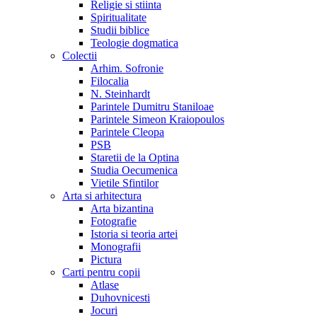
Religie si stiinta
Spiritualitate
Studii biblice
Teologie dogmatica
Colectii
Arhim. Sofronie
Filocalia
N. Steinhardt
Parintele Dumitru Staniloae
Parintele Simeon Kraiopoulos
Parintele Cleopa
PSB
Staretii de la Optina
Studia Oecumenica
Vietile Sfintilor
Arta si arhitectura
Arta bizantina
Fotografie
Istoria si teoria artei
Monografii
Pictura
Carti pentru copii
Atlase
Duhovnicesti
Jocuri