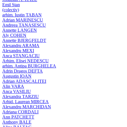
Emil Stan
(colectiv)
arhim. Iustin TABAN
Adrian MARINESCU
Andreea TANASESCU
Annette LANGEN
Aly COHEN
Annette BJERGFELDT
Alexandru ARAMA
Alexandru MEXI
Anca STANGACIU
Arhim. Elisei NEDESCU
arhim. Antipa BURGHELEA
Adrin Dragos DEFTA
Augustin IOAN
Adrian ADASCALITEI
Alin VARA
Anca VASILIU
Alexandra TARZIU
Arhid. Laurean MIRCEA
Alexandru MARCHIDAN
Adriana CORDALI
Ann PATCHETT
Anthony BALE