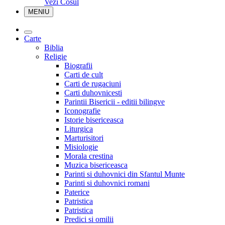
Vezi Cosul
MENIU
Carte
Biblia
Religie
Biografii
Carti de cult
Carti de rugaciuni
Carti duhovnicesti
Parintii Bisericii - editii bilingve
Iconografie
Istorie bisericeasca
Liturgica
Marturisitori
Misiologie
Morala crestina
Muzica bisericeasca
Parinti si duhovnici din Sfantul Munte
Parinti si duhovnici romani
Paterice
Patristica
Patristica
Predici si omilii