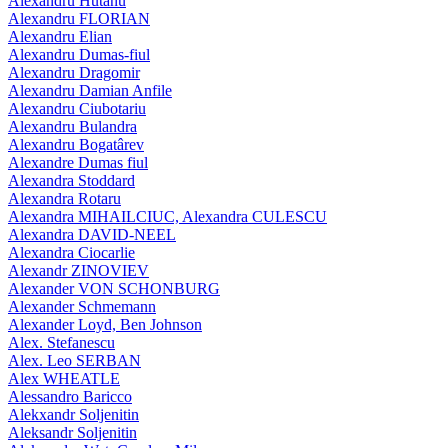
Alexandru Hutanu
Alexandru FLORIAN
Alexandru Elian
Alexandru Dumas-fiul
Alexandru Dragomir
Alexandru Damian Anfile
Alexandru Ciubotariu
Alexandru Bulandra
Alexandru Bogatârev
Alexandre Dumas fiul
Alexandra Stoddard
Alexandra Rotaru
Alexandra MIHAILCIUC, Alexandra CULESCU
Alexandra DAVID-NEEL
Alexandra Ciocarlie
Alexandr ZINOVIEV
Alexander VON SCHONBURG
Alexander Schmemann
Alexander Loyd, Ben Johnson
Alex. Stefanescu
Alex. Leo SERBAN
Alex WHEATLE
Alessandro Baricco
Alekxandr Soljenitin
Aleksandr Soljenitin