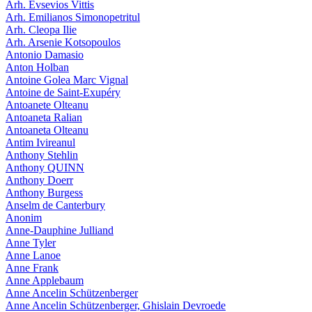
Arh. Evsevios Vittis
Arh. Emilianos Simonopetritul
Arh. Cleopa Ilie
Arh. Arsenie Kotsopoulos
Antonio Damasio
Anton Holban
Antoine Golea Marc Vignal
Antoine de Saint-Exupéry
Antoanete Olteanu
Antoaneta Ralian
Antoaneta Olteanu
Antim Ivireanul
Anthony Stehlin
Anthony QUINN
Anthony Doerr
Anthony Burgess
Anselm de Canterbury
Anonim
Anne-Dauphine Julliand
Anne Tyler
Anne Lanoe
Anne Frank
Anne Applebaum
Anne Ancelin Schützenberger
Anne Ancelin Schützenberger, Ghislain Devroede