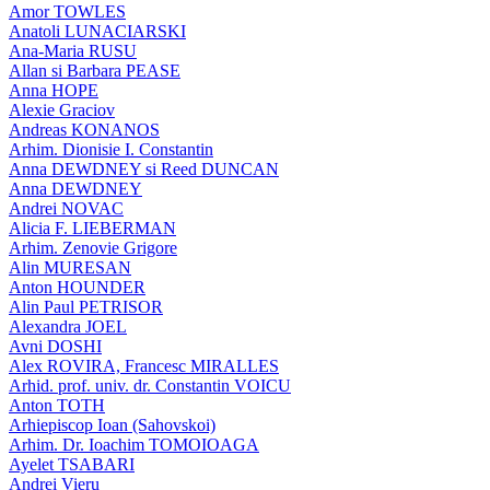
Amor TOWLES
Anatoli LUNACIARSKI
Ana-Maria RUSU
Allan si Barbara PEASE
Anna HOPE
Alexie Graciov
Andreas KONANOS
Arhim. Dionisie I. Constantin
Anna DEWDNEY si Reed DUNCAN
Anna DEWDNEY
Andrei NOVAC
Alicia F. LIEBERMAN
Arhim. Zenovie Grigore
Alin MURESAN
Anton HOUNDER
Alin Paul PETRISOR
Alexandra JOEL
Avni DOSHI
Alex ROVIRA, Francesc MIRALLES
Arhid. prof. univ. dr. Constantin VOICU
Anton TOTH
Arhiepiscop Ioan (Sahovskoi)
Arhim. Dr. Ioachim TOMOIOAGA
Ayelet TSABARI
Andrei Vieru