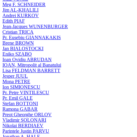
Meg F. SCHNEIDER
Jim AL-KHALILI
Andrei KURKOV
Edith PIAF
Jean-Jacques WUNENBURGER
Cristian TRICA
Pr. Eusebiu GIANNAKAKIS
Brene BROWN
Jan BIALOSTOCKI
Eniko SZABO
Ioan Ovidiu ABRUDAN
IOAN, Mitropolit al Banatului
Lisa FELDMAN BARRETT
Jesper JUUL
Mona PETRE
Ion SIMIONESCU
Pr. Petre VINTILESCU
Pr. Emil GALE
Stefan BOTTONI
Ramona GABAR
Preot Gheorghe ORLOV
Vladimir SOLONARI
Nikolai BERDIAEV
Parintele Justin PARVU
Jonathan A. HALE