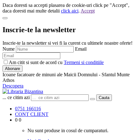
Daca doresti sa accepti plasarea de cookie-uri click pe "Accept",
daca doresti mai multe detalii
click aici
.
Accept
Inscrie-te la newsletter
Inscrie-te la newsletter si vei fi la curent cu ultimele noastre oferte!
Nume
Email
Am citit si sunt de acord cu
Termeni si conditiile
Abonare
Icoane facatoare de minuni ale Maicii Domnului - Sfantul Munte
Athos
Descopera
... ce citim azi
Cauta
0751 166116
CONT CLIENT
0
0
Nu sunt produse in cosul de cumparaturi.