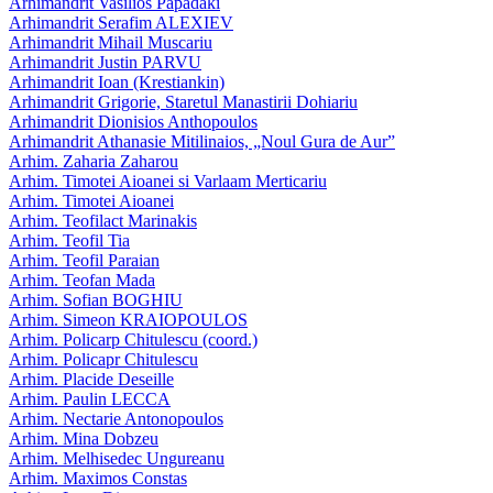
Arhimandrit Vasilios Papadaki
Arhimandrit Serafim ALEXIEV
Arhimandrit Mihail Muscariu
Arhimandrit Justin PARVU
Arhimandrit Ioan (Krestiankin)
Arhimandrit Grigorie, Staretul Manastirii Dohiariu
Arhimandrit Dionisios Anthopoulos
Arhimandrit Athanasie Mitilinaios, „Noul Gura de Aur”
Arhim. Zaharia Zaharou
Arhim. Timotei Aioanei si Varlaam Merticariu
Arhim. Timotei Aioanei
Arhim. Teofilact Marinakis
Arhim. Teofil Tia
Arhim. Teofil Paraian
Arhim. Teofan Mada
Arhim. Sofian BOGHIU
Arhim. Simeon KRAIOPOULOS
Arhim. Policarp Chitulescu (coord.)
Arhim. Policapr Chitulescu
Arhim. Placide Deseille
Arhim. Paulin LECCA
Arhim. Nectarie Antonopoulos
Arhim. Mina Dobzeu
Arhim. Melhisedec Ungureanu
Arhim. Maximos Constas