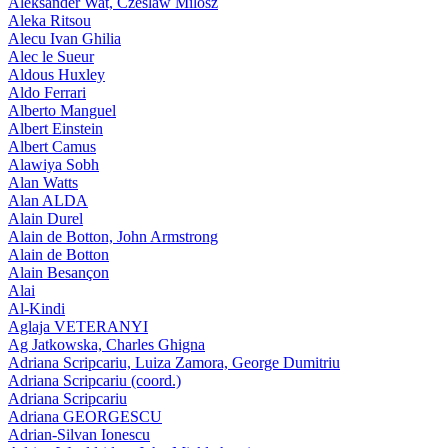
Aleksander Wat, Czeslaw Milosz
Aleka Ritsou
Alecu Ivan Ghilia
Alec le Sueur
Aldous Huxley
Aldo Ferrari
Alberto Manguel
Albert Einstein
Albert Camus
Alawiya Sobh
Alan Watts
Alan ALDA
Alain Durel
Alain de Botton, John Armstrong
Alain de Botton
Alain Besançon
Alai
Al-Kindi
Aglaja VETERANYI
Ag Jatkowska, Charles Ghigna
Adriana Scripcariu, Luiza Zamora, George Dumitriu
Adriana Scripcariu (coord.)
Adriana Scripcariu
Adriana GEORGESCU
Adrian-Silvan Ionescu