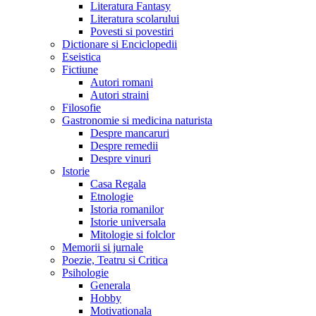
Literatura Fantasy
Literatura scolarului
Povesti si povestiri
Dictionare si Enciclopedii
Eseistica
Fictiune
Autori romani
Autori straini
Filosofie
Gastronomie si medicina naturista
Despre mancaruri
Despre remedii
Despre vinuri
Istorie
Casa Regala
Etnologie
Istoria romanilor
Istorie universala
Mitologie si folclor
Memorii si jurnale
Poezie, Teatru si Critica
Psihologie
Generala
Hobby
Motivationala