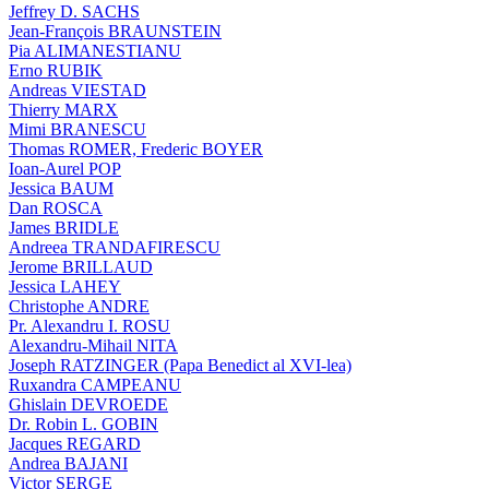
Jeffrey D. SACHS
Jean-François BRAUNSTEIN
Pia ALIMANESTIANU
Erno RUBIK
Andreas VIESTAD
Thierry MARX
Mimi BRANESCU
Thomas ROMER, Frederic BOYER
Ioan-Aurel POP
Jessica BAUM
Dan ROSCA
James BRIDLE
Andreea TRANDAFIRESCU
Jerome BRILLAUD
Jessica LAHEY
Christophe ANDRE
Pr. Alexandru I. ROSU
Alexandru-Mihail NITA
Joseph RATZINGER (Papa Benedict al XVI-lea)
Ruxandra CAMPEANU
Ghislain DEVROEDE
Dr. Robin L. GOBIN
Jacques REGARD
Andrea BAJANI
Victor SERGE