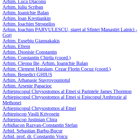
Arhim. Luca Diaconu
Arhim. Iuliu Scriban
Arhim. Ioanichie Balan
Arhim. Ioan Krestiankin
Arhim. Ioachim Stroggilos
Arhim. Ioachim PARVULESCU, staret al Sfintei Manastiri Lainici -
Gorj
Arhim. Eusebiu Giannakakis
Arhim. Efrem
Arhim. Dionisie Constantin
Arhim. Constantin Chirila (coord.)
Arhim. Cleopa Ilie, Arhim. Ioanichie Balan
Arhim. Clement Haralam, Cezar Florin Cocuz (coord.)
Arhim. Benedict GHIUS
Arhim. Athanasie Stavrovouniotul
Arhim. Arsenie Papacioc
Arhiepiscopul Chrysostomos al Etnei si Parintele James Thornton
Arhiepiscopul Chrysostomos al Etnei si Episcopul Ambrozie al
Methonei
Arhiepiscopul Chrysostomos al Etnei
Arhiepiscop Vasili Krivosein
Arhiepiscop Justinian Chira
Arhidiacon Razvan-Constantin Stefan
Arhid. Sebastian Barbu-Bucur
Arhid. prof. dr. Constantin Voicu