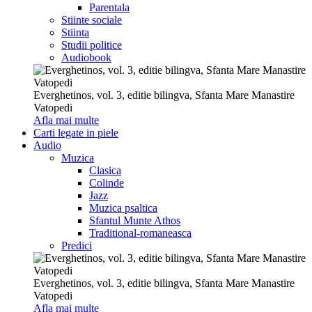
Parentala
Stiinte sociale
Stiinta
Studii politice
Audiobook
Everghetinos, vol. 3, editie bilingva, Sfanta Mare Manastire
Vatopedi
Afla mai multe
Carti legate in piele
Audio
Muzica
Clasica
Colinde
Jazz
Muzica psaltica
Sfantul Munte Athos
Traditional-romaneasca
Predici
Everghetinos, vol. 3, editie bilingva, Sfanta Mare Manastire
Vatopedi
Afla mai multe