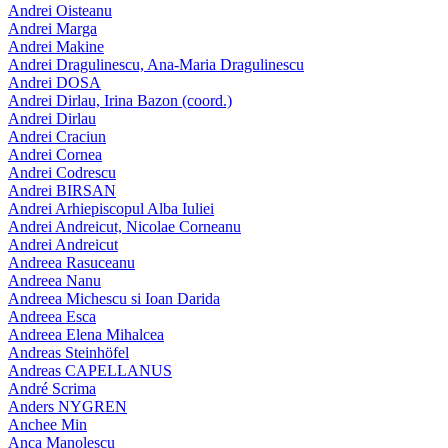
Andrei Oisteanu
Andrei Marga
Andrei Makine
Andrei Dragulinescu, Ana-Maria Dragulinescu
Andrei DOSA
Andrei Dirlau, Irina Bazon (coord.)
Andrei Dirlau
Andrei Craciun
Andrei Cornea
Andrei Codrescu
Andrei BIRSAN
Andrei Arhiepiscopul Alba Iuliei
Andrei Andreicut, Nicolae Corneanu
Andrei Andreicut
Andreea Rasuceanu
Andreea Nanu
Andreea Michescu si Ioan Darida
Andreea Esca
Andreea Elena Mihalcea
Andreas Steinhöfel
Andreas CAPELLANUS
André Scrima
Anders NYGREN
Anchee Min
Anca Manolescu