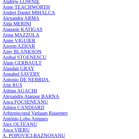
Andrew LOWNIE
Anne TEACHWORTH
Andrei Daniel MIHALCA
Alexandru ARMA
Alda MERINI
Atanasie KATIGAS
Anna MAZZOLA
Anne VIGUIER
Azeem AZHAR
Amy BLANKSON
Anibal STOENESCU
Alain GERBAULT
Alasdair GRAY
Annabel SAVERY
Antonio DE NEBRIJA
Alin RUS
Adrian AGACHI
Alexandru Atanase BARNA
Anca FOCSENEANU
Adrien CANDIARD
Arhiepiscopul Varlaam Riasentev
António Lobo Antunes
Alex OLTEANU
Anca VIERU
A. POPOVICI-BAZNOSANU