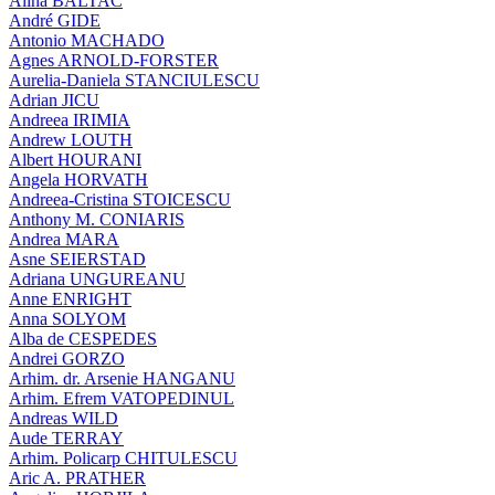
Alina BALTAC
André GIDE
Antonio MACHADO
Agnes ARNOLD-FORSTER
Aurelia-Daniela STANCIULESCU
Adrian JICU
Andreea IRIMIA
Andrew LOUTH
Albert HOURANI
Angela HORVATH
Andreea-Cristina STOICESCU
Anthony M. CONIARIS
Andrea MARA
Asne SEIERSTAD
Adriana UNGUREANU
Anne ENRIGHT
Anna SOLYOM
Alba de CESPEDES
Andrei GORZO
Arhim. dr. Arsenie HANGANU
Arhim. Efrem VATOPEDINUL
Andreas WILD
Aude TERRAY
Arhim. Policarp CHITULESCU
Aric A. PRATHER