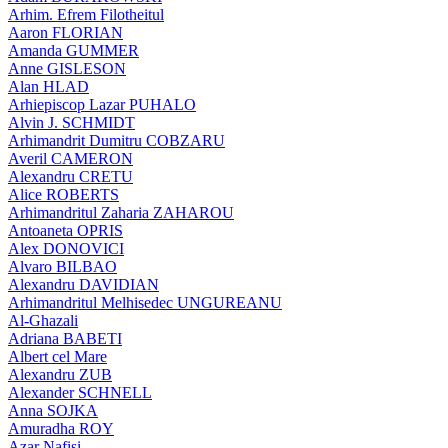
Arhim. Efrem Filotheitul
Aaron FLORIAN
Amanda GUMMER
Anne GISLESON
Alan HLAD
Arhiepiscop Lazar PUHALO
Alvin J. SCHMIDT
Arhimandrit Dumitru COBZARU
Averil CAMERON
Alexandru CRETU
Alice ROBERTS
Arhimandritul Zaharia ZAHAROU
Antoaneta OPRIS
Alex DONOVICI
Alvaro BILBAO
Alexandru DAVIDIAN
Arhimandritul Melhisedec UNGUREANU
Al-Ghazali
Adriana BABETI
Albert cel Mare
Alexandru ZUB
Alexander SCHNELL
Anna SOJKA
Amuradha ROY
Azar Nafisi