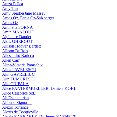
Amza Pellea
Amy Tan
Amy SparkesJane Massey
Amos Oz, Fania Oz-Salzberger
Amos Oz
Aminatta FORNA
Amin MAALOUF
Alphonse Daudet
Alois GHERGUT
Allison Hoover Bartlett
Allison DuBois
Allesandro Baricco
Allen Carr
Alina-Victoria Paraschiv
Alina PAVELESCU
Alin GAVRELIUC
Alin FUMURESCU
Alin CIUPALA
Alice PANTERMUELLER, Daniela KOHL
Alice Calaprice (ed.)
Ali Eskandarian
Alfonso Signorini
Alexis Torrance
Alexis de Tocqueville
Alexia BARRABLE, Dr. Jenny BARNETT