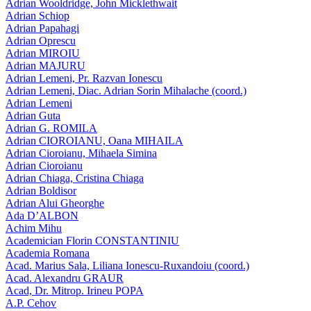
Adrian Wooldridge, John Micklethwait
Adrian Schiop
Adrian Papahagi
Adrian Oprescu
Adrian MIROIU
Adrian MAJURU
Adrian Lemeni, Pr. Razvan Ionescu
Adrian Lemeni, Diac. Adrian Sorin Mihalache (coord.)
Adrian Lemeni
Adrian Guta
Adrian G. ROMILA
Adrian CIOROIANU, Oana MIHAILA
Adrian Cioroianu, Mihaela Simina
Adrian Cioroianu
Adrian Chiaga, Cristina Chiaga
Adrian Boldisor
Adrian Alui Gheorghe
Ada D’ALBON
Achim Mihu
Academician Florin CONSTANTINIU
Academia Romana
Acad. Marius Sala, Liliana Ionescu-Ruxandoiu (coord.)
Acad. Alexandru GRAUR
Acad, Dr. Mitrop. Irineu POPA
A.P. Cehov