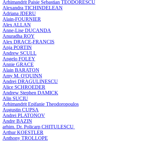
Arhimandrit Paisie Sebastian TEODORESCU
Alexandra TICHINDELEAN
Adriana JDERU
Alain-FOURNIER
Alex ALLAN
Anne-Lise DUCANDA
Anuradha ROY
Alex DRACE-FRANCIS
Anja PORTIN
Andrew SCULL
Angelo FOLEY
Annie GRACE
Alain BARATON
Amy M. O'QUINN
Andrei DRAGULINESCU
Alice SCHROEDER
Andrew Stephen DAMICK
Alin SUCIU
Arhimandrit Epifanie Theodoropoulos
Augustin CUPSA
Andrei PLATONOV
Andre BAZIN
arhim. Dr. Policarp CHITULESCU
Arthur KOESTLER
Anthony TROLLOPE