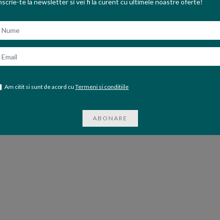
ADAUGA IN COS
nscrie-te la newsletter si vei fi la curent cu ultimele noastre oferte!
ume
mail
Am citit si sunt de acord cu
Termeni si conditiile
ABONARE