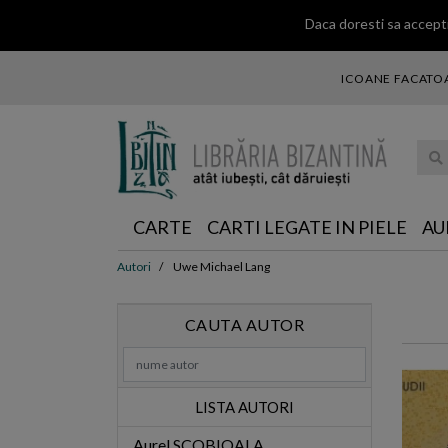
Daca doresti sa accepti
ICOANE FACATOA
... ce 
CARTE
CARTI LEGATE IN PIELE
AU
Autori
Uwe Michael Lang
CAUTA AUTOR
LISTA AUTORI
Aurel SCOBIOALA