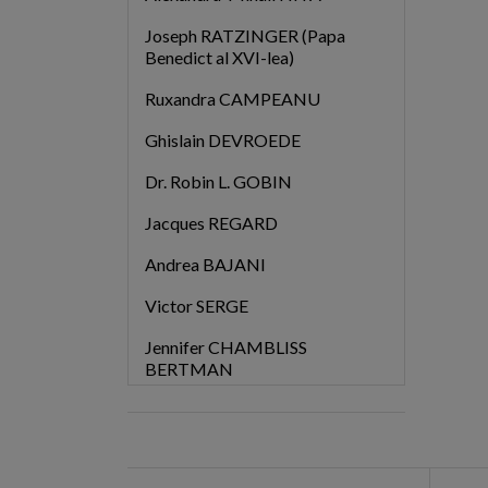
Joseph RATZINGER (Papa
Benedict al XVI-lea)
Ruxandra CAMPEANU
Ghislain DEVROEDE
Dr. Robin L. GOBIN
Jacques REGARD
Andrea BAJANI
Victor SERGE
Jennifer CHAMBLISS
BERTMAN
Dr. Mihail LITVAK
Photios al Constantinopolului