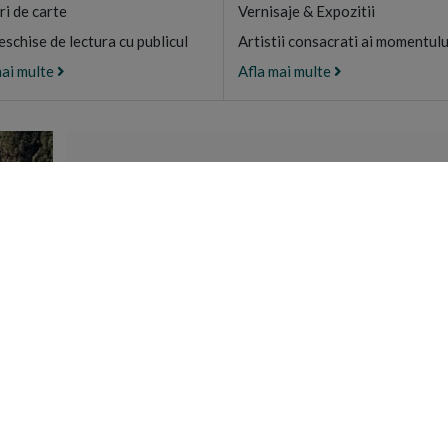
ri de carte
Vernisaje & Expozitii
eschise de lectura cu publicul
Artistii consacrati ai momentulu
mai multe
Afla mai multe
CAMARA SFANT
Magazin de produs
certificate ECO di
Athos, G
DESCOPE
UTILE
CONTACT