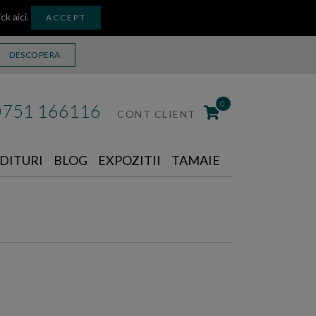
ick aici
.
ACCEPT
DESCOPERA
0
0751 166116
CONT CLIENT
DITURI
BLOG
EXPOZITII
TAMAIE
g