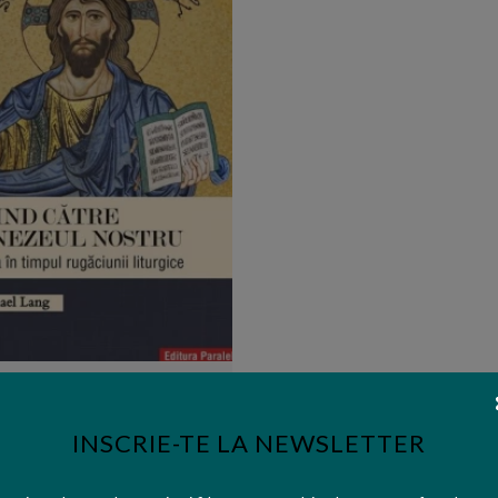
Editura:
Paralela 45
 Michael Lang | Privind catre
mnezeul nostru. Orientarea in
INSCRIE-TE LA NEWSLETTER
timpul rugaciunii liturgice
42,29 lei