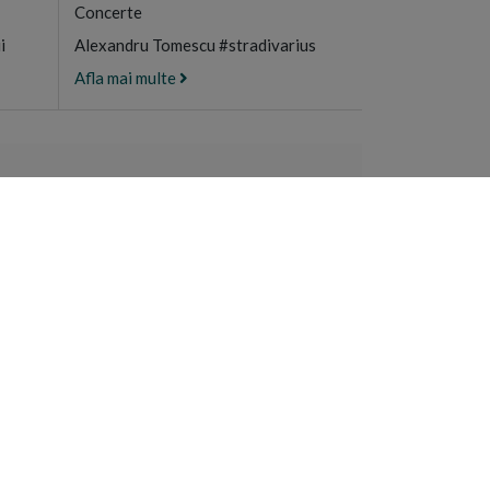
Concerte
i
Alexandru Tomescu #stradivarius
Afla mai multe
ULUI MUNTE
e manastiresti
n Sfantul Munte
recia
RA
NEWSLETTER