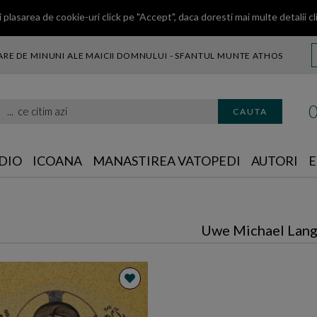
 plasarea de cookie-uri click pe "Accept", daca doresti mai multe detalii
cl
RE DE MINUNI ALE MAICII DOMNULUI - SFANTUL MUNTE ATHOS
citim azi
CAUTA
DIO
ICOANA
MANASTIREA VATOPEDI
AUTORI
E
Uwe Michael Lan