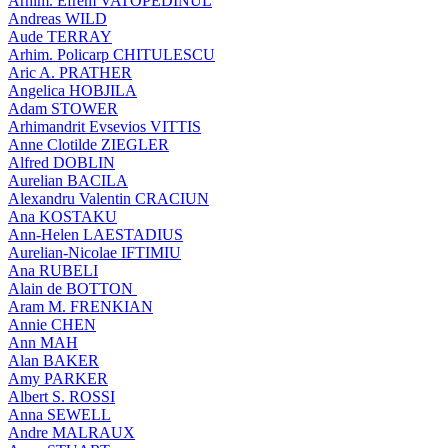
Arhim. Efrem VATOPEDINUL
Andreas WILD
Aude TERRAY
Arhim. Policarp CHITULESCU
Aric A. PRATHER
Angelica HOBJILA
Adam STOWER
Arhimandrit Evsevios VITTIS
Anne Clotilde ZIEGLER
Alfred DOBLIN
Aurelian BACILA
Alexandru Valentin CRACIUN
Ana KOSTAKU
Ann-Helen LAESTADIUS
Aurelian-Nicolae IFTIMIU
Ana RUBELI
Alain de BOTTON
Aram Μ. FRENKIAN
Annie CHEN
Ann MAH
Alan BAKER
Amy PARKER
Albert S. ROSSI
Anna SEWELL
Andre MALRAUX