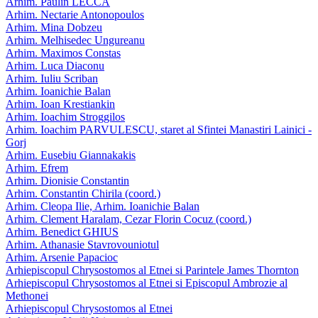
Arhim. Paulin LECCA
Arhim. Nectarie Antonopoulos
Arhim. Mina Dobzeu
Arhim. Melhisedec Ungureanu
Arhim. Maximos Constas
Arhim. Luca Diaconu
Arhim. Iuliu Scriban
Arhim. Ioanichie Balan
Arhim. Ioan Krestiankin
Arhim. Ioachim Stroggilos
Arhim. Ioachim PARVULESCU, staret al Sfintei Manastiri Lainici -
Gorj
Arhim. Eusebiu Giannakakis
Arhim. Efrem
Arhim. Dionisie Constantin
Arhim. Constantin Chirila (coord.)
Arhim. Cleopa Ilie, Arhim. Ioanichie Balan
Arhim. Clement Haralam, Cezar Florin Cocuz (coord.)
Arhim. Benedict GHIUS
Arhim. Athanasie Stavrovouniotul
Arhim. Arsenie Papacioc
Arhiepiscopul Chrysostomos al Etnei si Parintele James Thornton
Arhiepiscopul Chrysostomos al Etnei si Episcopul Ambrozie al
Methonei
Arhiepiscopul Chrysostomos al Etnei