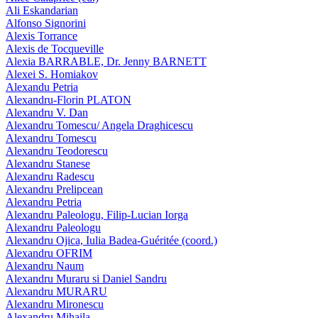
Ali Eskandarian
Alfonso Signorini
Alexis Torrance
Alexis de Tocqueville
Alexia BARRABLE, Dr. Jenny BARNETT
Alexei S. Homiakov
Alexandu Petria
Alexandru-Florin PLATON
Alexandru V. Dan
Alexandru Tomescu/ Angela Draghicescu
Alexandru Tomescu
Alexandru Teodorescu
Alexandru Stanese
Alexandru Radescu
Alexandru Prelipcean
Alexandru Petria
Alexandru Paleologu, Filip-Lucian Iorga
Alexandru Paleologu
Alexandru Ojica, Iulia Badea-Guéritée (coord.)
Alexandru OFRIM
Alexandru Naum
Alexandru Muraru si Daniel Sandru
Alexandru MURARU
Alexandru Mironescu
Alexandru Mihaila