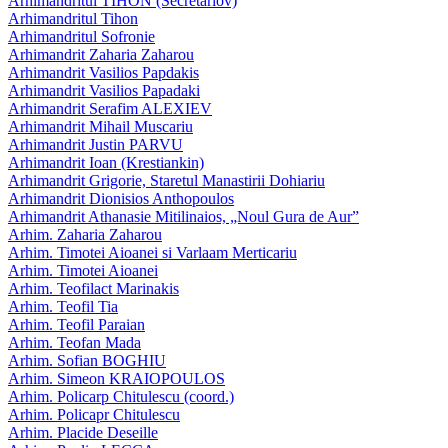
Arhimandritul TIHON (Secretariov)
Arhimandritul Tihon
Arhimandritul Sofronie
Arhimandrit Zaharia Zaharou
Arhimandrit Vasilios Papdakis
Arhimandrit Vasilios Papadaki
Arhimandrit Serafim ALEXIEV
Arhimandrit Mihail Muscariu
Arhimandrit Justin PARVU
Arhimandrit Ioan (Krestiankin)
Arhimandrit Grigorie, Staretul Manastirii Dohiariu
Arhimandrit Dionisios Anthopoulos
Arhimandrit Athanasie Mitilinaios, „Noul Gura de Aur”
Arhim. Zaharia Zaharou
Arhim. Timotei Aioanei si Varlaam Merticariu
Arhim. Timotei Aioanei
Arhim. Teofilact Marinakis
Arhim. Teofil Tia
Arhim. Teofil Paraian
Arhim. Teofan Mada
Arhim. Sofian BOGHIU
Arhim. Simeon KRAIOPOULOS
Arhim. Policarp Chitulescu (coord.)
Arhim. Policapr Chitulescu
Arhim. Placide Deseille