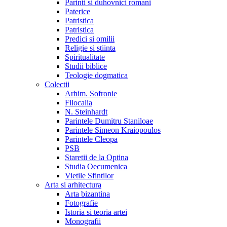
Parinti si duhovnici romani
Paterice
Patristica
Patristica
Predici si omilii
Religie si stiinta
Spiritualitate
Studii biblice
Teologie dogmatica
Colectii
Arhim. Sofronie
Filocalia
N. Steinhardt
Parintele Dumitru Staniloae
Parintele Simeon Kraiopoulos
Parintele Cleopa
PSB
Staretii de la Optina
Studia Oecumenica
Vietile Sfintilor
Arta si arhitectura
Arta bizantina
Fotografie
Istoria si teoria artei
Monografii