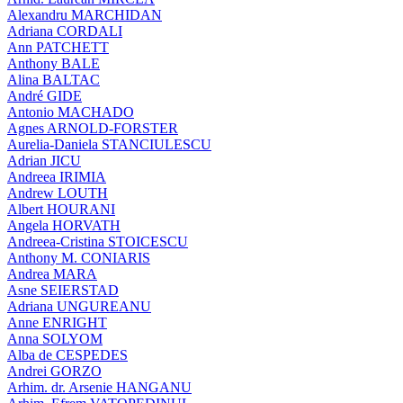
Alexandru MARCHIDAN
Adriana CORDALI
Ann PATCHETT
Anthony BALE
Alina BALTAC
André GIDE
Antonio MACHADO
Agnes ARNOLD-FORSTER
Aurelia-Daniela STANCIULESCU
Adrian JICU
Andreea IRIMIA
Andrew LOUTH
Albert HOURANI
Angela HORVATH
Andreea-Cristina STOICESCU
Anthony M. CONIARIS
Andrea MARA
Asne SEIERSTAD
Adriana UNGUREANU
Anne ENRIGHT
Anna SOLYOM
Alba de CESPEDES
Andrei GORZO
Arhim. dr. Arsenie HANGANU