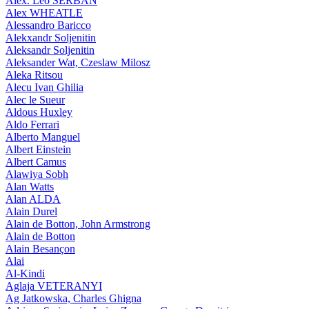
Alex. Leo SERBAN
Alex WHEATLE
Alessandro Baricco
Alekxandr Soljenitin
Aleksandr Soljenitin
Aleksander Wat, Czeslaw Milosz
Aleka Ritsou
Alecu Ivan Ghilia
Alec le Sueur
Aldous Huxley
Aldo Ferrari
Alberto Manguel
Albert Einstein
Albert Camus
Alawiya Sobh
Alan Watts
Alan ALDA
Alain Durel
Alain de Botton, John Armstrong
Alain de Botton
Alain Besançon
Alai
Al-Kindi
Aglaja VETERANYI
Ag Jatkowska, Charles Ghigna