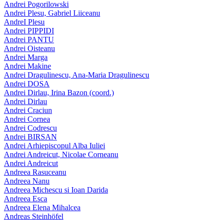
Andrei Pogorilowski
Andrei Plesu, Gabriel Liiceanu
AndreI Plesu
Andrei PIPPIDI
Andrei PANTU
Andrei Oisteanu
Andrei Marga
Andrei Makine
Andrei Dragulinescu, Ana-Maria Dragulinescu
Andrei DOSA
Andrei Dirlau, Irina Bazon (coord.)
Andrei Dirlau
Andrei Craciun
Andrei Cornea
Andrei Codrescu
Andrei BIRSAN
Andrei Arhiepiscopul Alba Iuliei
Andrei Andreicut, Nicolae Corneanu
Andrei Andreicut
Andreea Rasuceanu
Andreea Nanu
Andreea Michescu si Ioan Darida
Andreea Esca
Andreea Elena Mihalcea
Andreas Steinhöfel