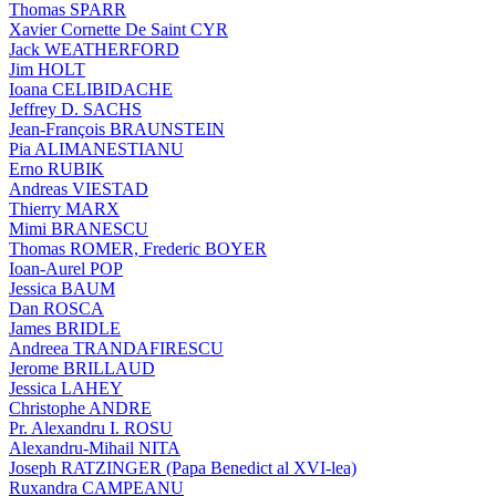
Thomas SPARR
Xavier Cornette De Saint CYR
Jack WEATHERFORD
Jim HOLT
Ioana CELIBIDACHE
Jeffrey D. SACHS
Jean-François BRAUNSTEIN
Pia ALIMANESTIANU
Erno RUBIK
Andreas VIESTAD
Thierry MARX
Mimi BRANESCU
Thomas ROMER, Frederic BOYER
Ioan-Aurel POP
Jessica BAUM
Dan ROSCA
James BRIDLE
Andreea TRANDAFIRESCU
Jerome BRILLAUD
Jessica LAHEY
Christophe ANDRE
Pr. Alexandru I. ROSU
Alexandru-Mihail NITA
Joseph RATZINGER (Papa Benedict al XVI-lea)
Ruxandra CAMPEANU