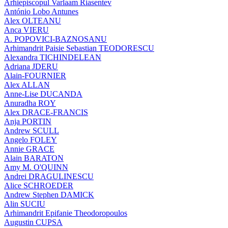
Arhiepiscopul Varlaam Riasentev
António Lobo Antunes
Alex OLTEANU
Anca VIERU
A. POPOVICI-BAZNOSANU
Arhimandrit Paisie Sebastian TEODORESCU
Alexandra TICHINDELEAN
Adriana JDERU
Alain-FOURNIER
Alex ALLAN
Anne-Lise DUCANDA
Anuradha ROY
Alex DRACE-FRANCIS
Anja PORTIN
Andrew SCULL
Angelo FOLEY
Annie GRACE
Alain BARATON
Amy M. O'QUINN
Andrei DRAGULINESCU
Alice SCHROEDER
Andrew Stephen DAMICK
Alin SUCIU
Arhimandrit Epifanie Theodoropoulos
Augustin CUPSA