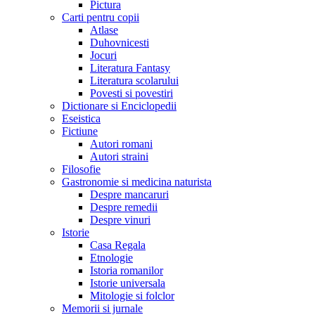
Pictura
Carti pentru copii
Atlase
Duhovnicesti
Jocuri
Literatura Fantasy
Literatura scolarului
Povesti si povestiri
Dictionare si Enciclopedii
Eseistica
Fictiune
Autori romani
Autori straini
Filosofie
Gastronomie si medicina naturista
Despre mancaruri
Despre remedii
Despre vinuri
Istorie
Casa Regala
Etnologie
Istoria romanilor
Istorie universala
Mitologie si folclor
Memorii si jurnale