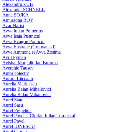
Alexandru ZUB
Alexander SCHNELL
Anna SOJKA
Amuradha ROY
Azar Nafisi
Avva Iulian Pomerius
Avva Isaia Pustnicul
Avva Evagrie Ponticul
Avva Eustratie (Golovanski)
Avva Ammona si Avva Zosima
Avril Pyman
Avishai Margalit, Ian Buruma
Averchie Tausev
Autor colectiv
Aurora Liiceanu
Aurelia Marinescu
Aurelia Balan-Mihailovici
Aurelia Balan Mihailovici
Aurel State
Aurel Sasu
Aurel Prepeliuc
Aurel Pavel si Ciprian Iulian Toroczkai
Aurel Pavel
Aurel IONESCU
Aurel Cioran