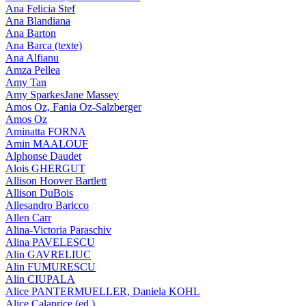
Ana Felicia Stef
Ana Blandiana
Ana Barton
Ana Barca (texte)
Ana Alfianu
Amza Pellea
Amy Tan
Amy SparkesJane Massey
Amos Oz, Fania Oz-Salzberger
Amos Oz
Aminatta FORNA
Amin MAALOUF
Alphonse Daudet
Alois GHERGUT
Allison Hoover Bartlett
Allison DuBois
Allesandro Baricco
Allen Carr
Alina-Victoria Paraschiv
Alina PAVELESCU
Alin GAVRELIUC
Alin FUMURESCU
Alin CIUPALA
Alice PANTERMUELLER, Daniela KOHL
Alice Calaprice (ed.)