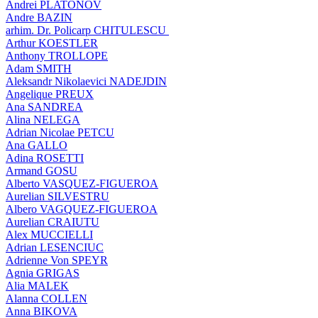
Andrei PLATONOV
Andre BAZIN
arhim. Dr. Policarp CHITULESCU
Arthur KOESTLER
Anthony TROLLOPE
Adam SMITH
Aleksandr Nikolaevici NADEJDIN
Angelique PREUX
Ana SANDREA
Alina NELEGA
Adrian Nicolae PETCU
Ana GALLO
Adina ROSETTI
Armand GOSU
Alberto VASQUEZ-FIGUEROA
Aurelian SILVESTRU
Albero VAGQUEZ-FIGUEROA
Aurelian CRAIUTU
Alex MUCCIELLI
Adrian LESENCIUC
Adrienne Von SPEYR
Agnia GRIGAS
Alia MALEK
Alanna COLLEN
Anna BIKOVA