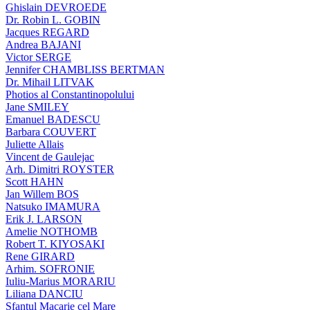
Ghislain DEVROEDE
Dr. Robin L. GOBIN
Jacques REGARD
Andrea BAJANI
Victor SERGE
Jennifer CHAMBLISS BERTMAN
Dr. Mihail LITVAK
Photios al Constantinopolului
Jane SMILEY
Emanuel BADESCU
Barbara COUVERT
Juliette Allais
Vincent de Gaulejac
Arh. Dimitri ROYSTER
Scott HAHN
Jan Willem BOS
Natsuko IMAMURA
Erik J. LARSON
Amelie NOTHOMB
Robert T. KIYOSAKI
Rene GIRARD
Arhim. SOFRONIE
Iuliu-Marius MORARIU
Liliana DANCIU
Sfantul Macarie cel Mare