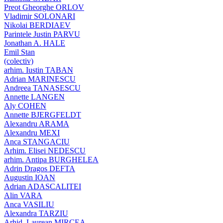
Preot Gheorghe ORLOV
Vladimir SOLONARI
Nikolai BERDIAEV
Parintele Justin PARVU
Jonathan A. HALE
Emil Stan
(colectiv)
arhim. Iustin TABAN
Adrian MARINESCU
Andreea TANASESCU
Annette LANGEN
Aly COHEN
Annette BJERGFELDT
Alexandru ARAMA
Alexandru MEXI
Anca STANGACIU
Arhim. Elisei NEDESCU
arhim. Antipa BURGHELEA
Adrin Dragos DEFTA
Augustin IOAN
Adrian ADASCALITEI
Alin VARA
Anca VASILIU
Alexandra TARZIU
Arhid. Laurean MIRCEA