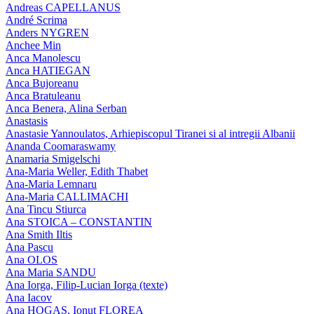
Andreas CAPELLANUS
André Scrima
Anders NYGREN
Anchee Min
Anca Manolescu
Anca HATIEGAN
Anca Bujoreanu
Anca Bratuleanu
Anca Benera, Alina Serban
Anastasis
Anastasie Yannoulatos, Arhiepiscopul Tiranei si al intregii Albanii
Ananda Coomaraswamy
Anamaria Smigelschi
Ana-Maria Weller, Edith Thabet
Ana-Maria Lemnaru
Ana-Maria CALLIMACHI
Ana Tincu Stiurca
Ana STOICA – CONSTANTIN
Ana Smith Iltis
Ana Pascu
Ana OLOS
Ana Maria SANDU
Ana Iorga, Filip-Lucian Iorga (texte)
Ana Iacov
Ana HOGAS, Ionut FLOREA