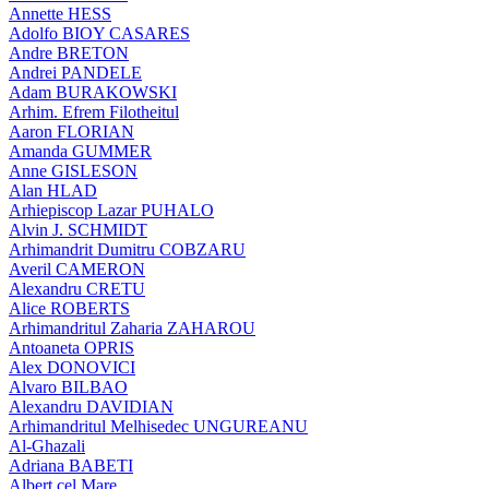
Annette HESS
Adolfo BIOY CASARES
Andre BRETON
Andrei PANDELE
Adam BURAKOWSKI
Arhim. Efrem Filotheitul
Aaron FLORIAN
Amanda GUMMER
Anne GISLESON
Alan HLAD
Arhiepiscop Lazar PUHALO
Alvin J. SCHMIDT
Arhimandrit Dumitru COBZARU
Averil CAMERON
Alexandru CRETU
Alice ROBERTS
Arhimandritul Zaharia ZAHAROU
Antoaneta OPRIS
Alex DONOVICI
Alvaro BILBAO
Alexandru DAVIDIAN
Arhimandritul Melhisedec UNGUREANU
Al-Ghazali
Adriana BABETI
Albert cel Mare