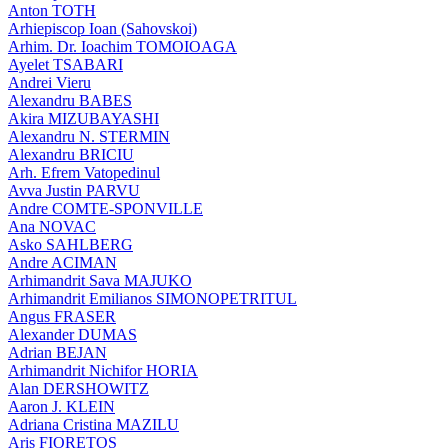
Anton TOTH
Arhiepiscop Ioan (Sahovskoi)
Arhim. Dr. Ioachim TOMOIOAGA
Ayelet TSABARI
Andrei Vieru
Alexandru BABES
Akira MIZUBAYASHI
Alexandru N. STERMIN
Alexandru BRICIU
Arh. Efrem Vatopedinul
Avva Justin PARVU
Andre COMTE-SPONVILLE
Ana NOVAC
Asko SAHLBERG
Andre ACIMAN
Arhimandrit Sava MAJUKO
Arhimandrit Emilianos SIMONOPETRITUL
Angus FRASER
Alexander DUMAS
Adrian BEJAN
Arhimandrit Nichifor HORIA
Alan DERSHOWITZ
Aaron J. KLEIN
Adriana Cristina MAZILU
Aris FIORETOS