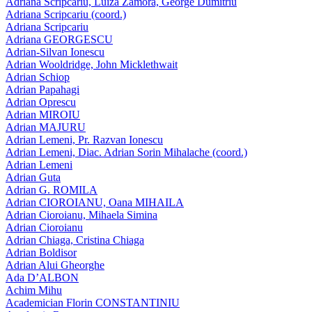
Adriana Scripcariu, Luiza Zamora, George Dumitriu
Adriana Scripcariu (coord.)
Adriana Scripcariu
Adriana GEORGESCU
Adrian-Silvan Ionescu
Adrian Wooldridge, John Micklethwait
Adrian Schiop
Adrian Papahagi
Adrian Oprescu
Adrian MIROIU
Adrian MAJURU
Adrian Lemeni, Pr. Razvan Ionescu
Adrian Lemeni, Diac. Adrian Sorin Mihalache (coord.)
Adrian Lemeni
Adrian Guta
Adrian G. ROMILA
Adrian CIOROIANU, Oana MIHAILA
Adrian Cioroianu, Mihaela Simina
Adrian Cioroianu
Adrian Chiaga, Cristina Chiaga
Adrian Boldisor
Adrian Alui Gheorghe
Ada D’ALBON
Achim Mihu
Academician Florin CONSTANTINIU