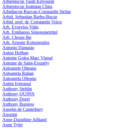
Arhiepiscop Vasili Krivosein
Arhiepiscop Justinian Chira
Arhidiacon Razvan-Constantin Stefan
Arhid. Sebastian Barbu-Bucur
Arhid. prof. dr. Constantin Voicu
Arh. Evsevios Vittis
Arh. Emilianos Simonopetritul
Arh. Cleopa Ilie
Arh. Arsenie Kotsopoulos
Antonio Damasio
Anton Holban
Antoine Golea Marc Vignal
Antoine de Saint-Exupéry
Antoanete Olteanu
Antoaneta Ralian
Antoaneta Olteanu
Antim Ivireanul
Anthony Stehlin
Anthony QUINN
Anthony Doerr
Anthony Burgess
Anselm de Canterbury
Anonim
Anne-Dauphine Julliand
Anne Tyler