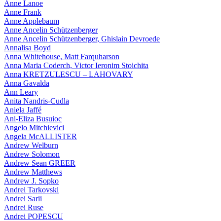
Anne Lanoe
Anne Frank
Anne Applebaum
Anne Ancelin Schützenberger
Anne Ancelin Schützenberger, Ghislain Devroede
Annalisa Boyd
Anna Whitehouse, Matt Farquharson
Anna Maria Coderch, Victor Ieronim Stoichita
Anna KRETZULESCU – LAHOVARY
Anna Gavalda
Ann Leary
Anita Nandris-Cudla
Aniela Jaffé
Ani-Eliza Busuioc
Angelo Mitchievici
Angela McALLISTER
Andrew Welburn
Andrew Solomon
Andrew Sean GREER
Andrew Matthews
Andrew J. Sopko
Andrei Tarkovski
Andrei Sarii
Andrei Ruse
Andrei POPESCU