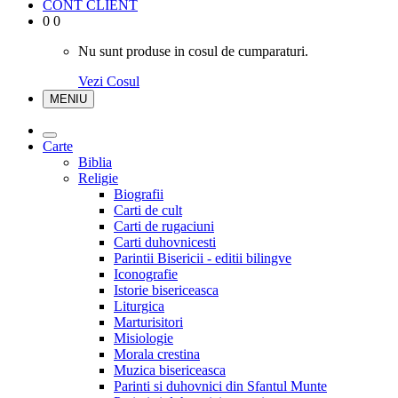
CONT CLIENT
0
0
Nu sunt produse in cosul de cumparaturi.
Vezi Cosul
MENIU
Carte
Biblia
Religie
Biografii
Carti de cult
Carti de rugaciuni
Carti duhovnicesti
Parintii Bisericii - editii bilingve
Iconografie
Istorie bisericeasca
Liturgica
Marturisitori
Misiologie
Morala crestina
Muzica bisericeasca
Parinti si duhovnici din Sfantul Munte