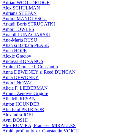
Adrian WOOLDRIDGE
Alex SCHULMAN
Adriana STEFAN
Andrei MANOLESCU
Arkadi Boris STRUGATKI
Amor TOWLES
Anatoli LUNACIARSKI
Ana-Maria RUSU
Allan si Barbara PEASE
Anna HOPE
Alexie Graciov
Andreas KONANOS
Arhim. Dionisie I. Constantin
Anna DEWDNEY si Reed DUNCAN
Anna DEWDNEY
Andrei NOVAC
Alicia F. LIEBERMAN
Arhim. Zenovie Grigore
Alin MURESAN
Anton HOUNDER
Alin Paul PETRISOR
Alexandra JOEL
Avni DOSHI
Alex ROVIRA, Francesc MIRALLES
Arhid. prof. univ. dr. Constantin VOICU