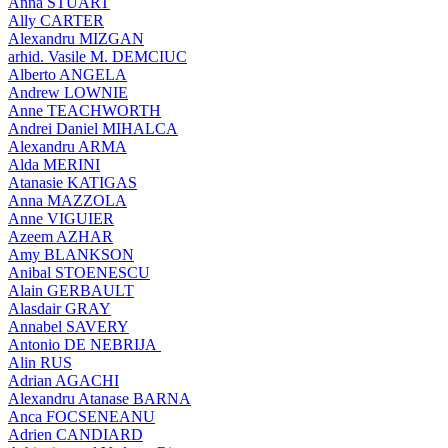
Anna STUART
Ally CARTER
Alexandru MIZGAN
arhid. Vasile M. DEMCIUC
Alberto ANGELA
Andrew LOWNIE
Anne TEACHWORTH
Andrei Daniel MIHALCA
Alexandru ARMA
Alda MERINI
Atanasie KATIGAS
Anna MAZZOLA
Anne VIGUIER
Azeem AZHAR
Amy BLANKSON
Anibal STOENESCU
Alain GERBAULT
Alasdair GRAY
Annabel SAVERY
Antonio DE NEBRIJA
Alin RUS
Adrian AGACHI
Alexandru Atanase BARNA
Anca FOCSENEANU
Adrien CANDIARD