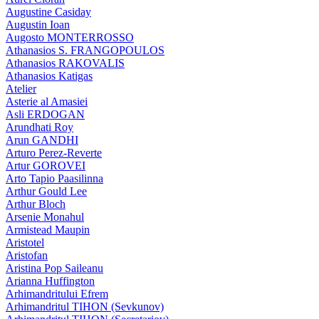
Augustine Casiday
Augustin Ioan
Augosto MONTERROSSO
Athanasios S. FRANGOPOULOS
Athanasios RAKOVALIS
Athanasios Katigas
Atelier
Asterie al Amasiei
Asli ERDOGAN
Arundhati Roy
Arun GANDHI
Arturo Perez-Reverte
Artur GOROVEI
Arto Tapio Paasilinna
Arthur Gould Lee
Arthur Bloch
Arsenie Monahul
Armistead Maupin
Aristotel
Aristofan
Aristina Pop Saileanu
Arianna Huffington
Arhimandritului Efrem
Arhimandritul TIHON (Sevkunov)