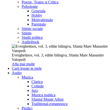
Poezie, Teatru si Critica
Psihologie
Generala
Hobby
Motivationala
Parentala
Stiinte sociale
Stiinta
Studii politice
Audiobook
Everghetinos, vol. 3, editie bilingva, Sfanta Mare Manastire
Vatopedi
Afla mai multe
Carti legate in piele
Audio
Muzica
Clasica
Colinde
Jazz
Muzica psaltica
Sfantul Munte Athos
Traditional-romaneasca
Predici