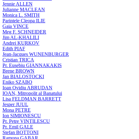
Jennie ALLEN
Julianne MACLEAN
Monica L. SMITH
Parintele Cleopa ILIE
Gaia VINCE
Meg F. SCHNEIDER
Jim AL-KHALILI
Andrei KURKOV
Edith PIAF
Jean-Jacques WUNENBURGER
Cristian TRICA
Pr. Eusebiu GIANNAKAKIS
Brene BROWN
Jan BIALOSTOCKI
Eniko SZABO
Ioan Ovidiu ABRUDAN
IOAN, Mitropolit al Banatului
Lisa FELDMAN BARRETT
Jesper JUUL
Mona PETRE
Ion SIMIONESCU
Pr. Petre VINTILESCU
Pr. Emil GALE
Stefan BOTTONI
Ramona GABAR