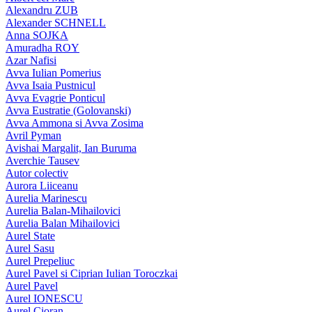
Alexandru ZUB
Alexander SCHNELL
Anna SOJKA
Amuradha ROY
Azar Nafisi
Avva Iulian Pomerius
Avva Isaia Pustnicul
Avva Evagrie Ponticul
Avva Eustratie (Golovanski)
Avva Ammona si Avva Zosima
Avril Pyman
Avishai Margalit, Ian Buruma
Averchie Tausev
Autor colectiv
Aurora Liiceanu
Aurelia Marinescu
Aurelia Balan-Mihailovici
Aurelia Balan Mihailovici
Aurel State
Aurel Sasu
Aurel Prepeliuc
Aurel Pavel si Ciprian Iulian Toroczkai
Aurel Pavel
Aurel IONESCU
Aurel Cioran