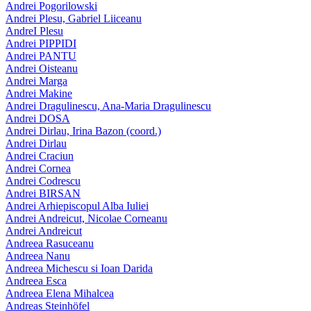
Andrei Pogorilowski
Andrei Plesu, Gabriel Liiceanu
AndreI Plesu
Andrei PIPPIDI
Andrei PANTU
Andrei Oisteanu
Andrei Marga
Andrei Makine
Andrei Dragulinescu, Ana-Maria Dragulinescu
Andrei DOSA
Andrei Dirlau, Irina Bazon (coord.)
Andrei Dirlau
Andrei Craciun
Andrei Cornea
Andrei Codrescu
Andrei BIRSAN
Andrei Arhiepiscopul Alba Iuliei
Andrei Andreicut, Nicolae Corneanu
Andrei Andreicut
Andreea Rasuceanu
Andreea Nanu
Andreea Michescu si Ioan Darida
Andreea Esca
Andreea Elena Mihalcea
Andreas Steinhöfel