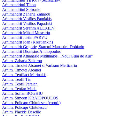
Arhimandritul TIHON (Secretariov)
Arhimandritul Tihon
Arhimandritul Sofronie
Arhimandrit Zaharia Zaharou
Arhimandrit Vasilios Papdakis
Arhimandrit Vasilios Papadaki
Arhimandrit Serafim ALEXIEV
Arhimandrit Mihail Muscariu
Arhimandrit Justin PARVU
Arhimandrit Ioan (Krestiankin)
Arhimandrit Grigorie, Staretul Manastirii Dohiariu
Arhimandrit Dionisios Anthopoulos
Arhimandrit Athanasie Mitilinaios, „Noul Gura de Aur”
Arhim. Zaharia Zaharou
Arhim. Timotei Aioanei si Varlaam Merticariu
Arhim. Timotei Aioanei
Arhim. Teofilact Marinakis
Arhim. Teofil Tia
Arhim. Teofil Paraian
Arhim. Teofan Mada
Arhim. Sofian BOGHIU
Arhim. Simeon KRAIOPOULOS
Arhim. Policarp Chitulescu (coord.)
Arhim. Policapr Chitulescu
Arhim. Placide Deseille