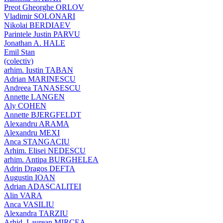
Preot Gheorghe ORLOV
Vladimir SOLONARI
Nikolai BERDIAEV
Parintele Justin PARVU
Jonathan A. HALE
Emil Stan
(colectiv)
arhim. Iustin TABAN
Adrian MARINESCU
Andreea TANASESCU
Annette LANGEN
Aly COHEN
Annette BJERGFELDT
Alexandru ARAMA
Alexandru MEXI
Anca STANGACIU
Arhim. Elisei NEDESCU
arhim. Antipa BURGHELEA
Adrin Dragos DEFTA
Augustin IOAN
Adrian ADASCALITEI
Alin VARA
Anca VASILIU
Alexandra TARZIU
Arhid. Laurean MIRCEA