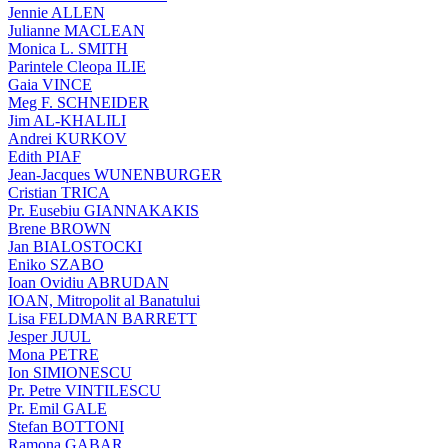
Jennie ALLEN
Julianne MACLEAN
Monica L. SMITH
Parintele Cleopa ILIE
Gaia VINCE
Meg F. SCHNEIDER
Jim AL-KHALILI
Andrei KURKOV
Edith PIAF
Jean-Jacques WUNENBURGER
Cristian TRICA
Pr. Eusebiu GIANNAKAKIS
Brene BROWN
Jan BIALOSTOCKI
Eniko SZABO
Ioan Ovidiu ABRUDAN
IOAN, Mitropolit al Banatului
Lisa FELDMAN BARRETT
Jesper JUUL
Mona PETRE
Ion SIMIONESCU
Pr. Petre VINTILESCU
Pr. Emil GALE
Stefan BOTTONI
Ramona GABAR