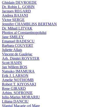
Ghislain DEVROEDE
Dr. Robin L. GOBIN
Jacques REGARD
Andrea BAJANI
Victor SERGE
Jennifer CHAMBLISS BERTMAN
Dr. Mihail LITVAK
Photios al Constantinopolului
Jane SMILEY
Emanuel BADESCU
Barbara COUVERT
Juliette Allais
Vincent de Gaulejac
Arh. Dimitri ROYSTER
Scott HAHN
Jan Willem BOS
Natsuko IMAMURA
Erik J. LARSON
Amelie NOTHOMB
Robert T. KIYOSAKI
Rene GIRARD
Arhim. SOFRONIE
Iuliu-Marius MORARIU
Liliana DANCIU
Sfantul Macarie cel Mare