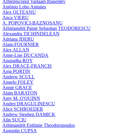
Arhiepiscopul Varlaam Riasentev
António Lobo Antunes
Alex OLTEANU
Anca VIERU
A. POPOVICI-BAZNOSANU
Arhimandrit Paisie Sebastian TEODORESCU
Alexandra TICHINDELEAN
Adriana JDERU
Alain-FOURNIER
Alex ALLAN
Anne-Lise DUCANDA
Anuradha ROY
Alex DRACE-FRANCIS
Anja PORTIN
Andrew SCULL
Angelo FOLEY
Annie GRACE
Alain BARATON
Amy M. O'QUINN
Andrei DRAGULINESCU
Alice SCHROEDER
Andrew Stephen DAMICK
Alin SUCIU
Arhimandrit Epifanie Theodoropoulos
Augustin CUPSA