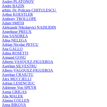
Andrei PLATONOV
Andre BAZIN
arhim. Dr. Policarp CHITULESCU
Arthur KOESTLER
Anthony TROLLOPE
Adam SMITH
Aleksandr Nikolaevici NADEJDIN
Angelique PREUX
Ana SANDREA
Alina NELEGA
Adrian Nicolae PETCU
Ana GALLO
Adina ROSETTI
Armand GOSU
Alberto VASQUEZ-FIGUEROA
Aurelian SILVESTRU
Albero VAGQUEZ-FIGUEROA
Aurelian CRAIUTU
Alex MUCCIELLI
Adrian LESENCIUC
Adrienne Von SPEYR
Agnia GRIGAS
Alia MALEK
Alanna COLLEN
Anna BIKOVA