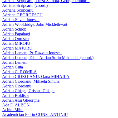
Adriana Scripcariu, Luiza Zamora, George Dumitriu
Adriana Scripcariu (coord.)
Adriana Scripcariu
Adriana GEORGESCU
Adrian-Silvan Ionescu
Adrian Wooldridge, John Micklethwait
Adrian Schiop
Adrian Papahagi
Adrian Oprescu
Adrian MIROIU
Adrian MAJURU
Adrian Lemeni, Pr. Razvan Ionescu
Adrian Lemeni, Diac. Adrian Sorin Mihalache (coord.)
Adrian Lemeni
Adrian Guta
Adrian G. ROMILA
Adrian CIOROIANU, Oana MIHAILA
Adrian Cioroianu, Mihaela Simina
Adrian Cioroianu
Adrian Chiaga, Cristina Chiaga
Adrian Boldisor
Adrian Alui Gheorghe
Ada D’ALBON
Achim Mihu
Academician Florin CONSTANTINIU