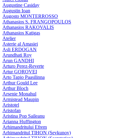
Augustine Casiday
Augustin Ioan
Augosto MONTERROSSO
Athanasios S. FRANGOPOULOS
Athanasios RAKOVALIS
Athanasios Katigas
Atelier
Asterie al Amasiei
Asli ERDOGAN
Arundhati Roy
Arun GANDHI
Arturo Perez-Reverte
Artur GOROVEI
Arto Tapio Paasilinna
Arthur Gould Lee
Arthur Bloch
Arsenie Monahul
Armistead Maupin
Aristotel
Aristofan
Aristina Pop Saileanu
Arianna Huffington
Arhimandritului Efrem
Arhimandritul TIHON (Sevkunov)