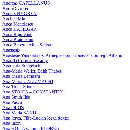
Andreas CAPELLANUS
André Scrima
Anders NYGREN
Anchee Min
Anca Manolescu
Anca HATIEGAN
Anca Bujoreanu
Anca Bratuleanu
Anca Benera, Alina Serban
Anastasis
Anastasie Yannoulatos, Arhiepiscopul Tiranei si al intregii Albanii
Ananda Coomaraswamy
Anamaria Smigelschi
Ana-Maria Weller, Edith Thabet
Ana-Maria Lemnaru
Ana-Maria CALLIMACHI
Ana Tincu Stiurca
Ana STOICA – CONSTANTIN
Ana Smith Iltis
Ana Pascu
Ana OLOS
Ana Maria SANDU
Ana Iorga, Filip-Lucian Iorga (texte)
Ana Iacov
Ana HOGAS, Ionut FLOREA