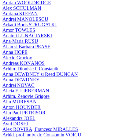
Adrian WOOLDRIDGE
Alex SCHULMAN
Adriana STEFAN
Andrei MANOLESCU
Arkadi Boris STRUGATKI
Amor TOWLES
Anatoli LUNACIARSKI
Ana-Maria RUSU
Allan si Barbara PEASE
Anna HOPE
Alexie Graciov
Andreas KONANOS
Arhim. Dionisie I. Constantin
Anna DEWDNEY si Reed DUNCAN
Anna DEWDNEY
Andrei NOVAC
Alicia F. LIEBERMAN
Arhim. Zenovie Grigore
Alin MURESAN
Anton HOUNDER
Alin Paul PETRISOR
Alexandra JOEL
Avni DOSHI
Alex ROVIRA, Francesc MIRALLES
Arhid. prof. univ. dr. Constantin VOICU