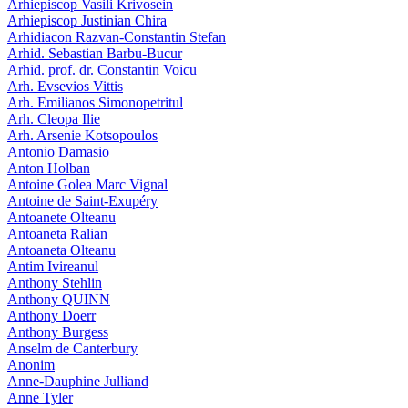
Arhiepiscop Vasili Krivosein
Arhiepiscop Justinian Chira
Arhidiacon Razvan-Constantin Stefan
Arhid. Sebastian Barbu-Bucur
Arhid. prof. dr. Constantin Voicu
Arh. Evsevios Vittis
Arh. Emilianos Simonopetritul
Arh. Cleopa Ilie
Arh. Arsenie Kotsopoulos
Antonio Damasio
Anton Holban
Antoine Golea Marc Vignal
Antoine de Saint-Exupéry
Antoanete Olteanu
Antoaneta Ralian
Antoaneta Olteanu
Antim Ivireanul
Anthony Stehlin
Anthony QUINN
Anthony Doerr
Anthony Burgess
Anselm de Canterbury
Anonim
Anne-Dauphine Julliand
Anne Tyler