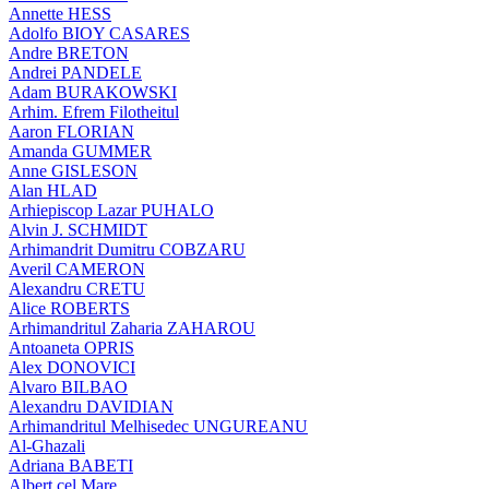
Annette HESS
Adolfo BIOY CASARES
Andre BRETON
Andrei PANDELE
Adam BURAKOWSKI
Arhim. Efrem Filotheitul
Aaron FLORIAN
Amanda GUMMER
Anne GISLESON
Alan HLAD
Arhiepiscop Lazar PUHALO
Alvin J. SCHMIDT
Arhimandrit Dumitru COBZARU
Averil CAMERON
Alexandru CRETU
Alice ROBERTS
Arhimandritul Zaharia ZAHAROU
Antoaneta OPRIS
Alex DONOVICI
Alvaro BILBAO
Alexandru DAVIDIAN
Arhimandritul Melhisedec UNGUREANU
Al-Ghazali
Adriana BABETI
Albert cel Mare