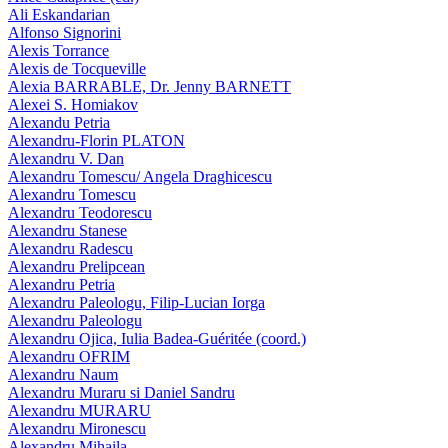
Ali Eskandarian
Alfonso Signorini
Alexis Torrance
Alexis de Tocqueville
Alexia BARRABLE, Dr. Jenny BARNETT
Alexei S. Homiakov
Alexandu Petria
Alexandru-Florin PLATON
Alexandru V. Dan
Alexandru Tomescu/ Angela Draghicescu
Alexandru Tomescu
Alexandru Teodorescu
Alexandru Stanese
Alexandru Radescu
Alexandru Prelipcean
Alexandru Petria
Alexandru Paleologu, Filip-Lucian Iorga
Alexandru Paleologu
Alexandru Ojica, Iulia Badea-Guéritée (coord.)
Alexandru OFRIM
Alexandru Naum
Alexandru Muraru si Daniel Sandru
Alexandru MURARU
Alexandru Mironescu
Alexandru Mihaila