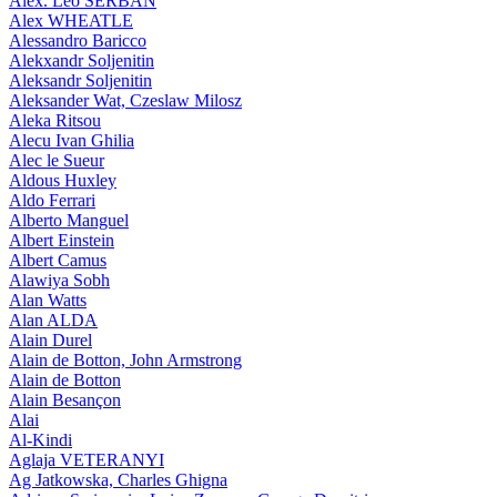
Alex. Leo SERBAN
Alex WHEATLE
Alessandro Baricco
Alekxandr Soljenitin
Aleksandr Soljenitin
Aleksander Wat, Czeslaw Milosz
Aleka Ritsou
Alecu Ivan Ghilia
Alec le Sueur
Aldous Huxley
Aldo Ferrari
Alberto Manguel
Albert Einstein
Albert Camus
Alawiya Sobh
Alan Watts
Alan ALDA
Alain Durel
Alain de Botton, John Armstrong
Alain de Botton
Alain Besançon
Alai
Al-Kindi
Aglaja VETERANYI
Ag Jatkowska, Charles Ghigna