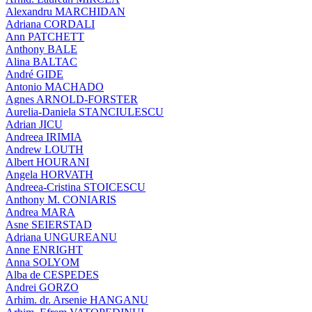
Alexandru MARCHIDAN
Adriana CORDALI
Ann PATCHETT
Anthony BALE
Alina BALTAC
André GIDE
Antonio MACHADO
Agnes ARNOLD-FORSTER
Aurelia-Daniela STANCIULESCU
Adrian JICU
Andreea IRIMIA
Andrew LOUTH
Albert HOURANI
Angela HORVATH
Andreea-Cristina STOICESCU
Anthony M. CONIARIS
Andrea MARA
Asne SEIERSTAD
Adriana UNGUREANU
Anne ENRIGHT
Anna SOLYOM
Alba de CESPEDES
Andrei GORZO
Arhim. dr. Arsenie HANGANU