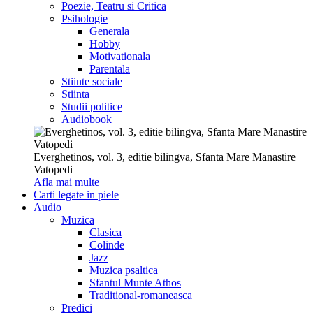
Poezie, Teatru si Critica
Psihologie
Generala
Hobby
Motivationala
Parentala
Stiinte sociale
Stiinta
Studii politice
Audiobook
Everghetinos, vol. 3, editie bilingva, Sfanta Mare Manastire
Vatopedi
Afla mai multe
Carti legate in piele
Audio
Muzica
Clasica
Colinde
Jazz
Muzica psaltica
Sfantul Munte Athos
Traditional-romaneasca
Predici