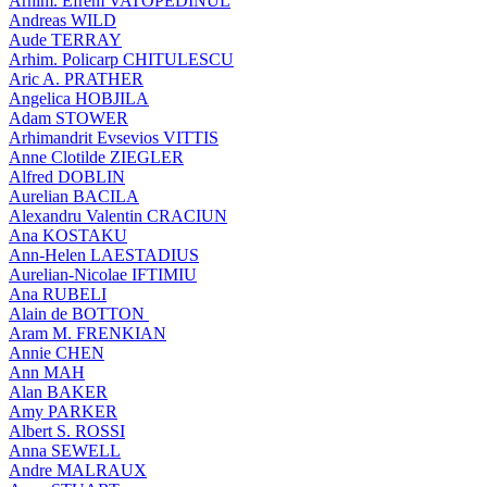
Arhim. Efrem VATOPEDINUL
Andreas WILD
Aude TERRAY
Arhim. Policarp CHITULESCU
Aric A. PRATHER
Angelica HOBJILA
Adam STOWER
Arhimandrit Evsevios VITTIS
Anne Clotilde ZIEGLER
Alfred DOBLIN
Aurelian BACILA
Alexandru Valentin CRACIUN
Ana KOSTAKU
Ann-Helen LAESTADIUS
Aurelian-Nicolae IFTIMIU
Ana RUBELI
Alain de BOTTON
Aram Μ. FRENKIAN
Annie CHEN
Ann MAH
Alan BAKER
Amy PARKER
Albert S. ROSSI
Anna SEWELL
Andre MALRAUX