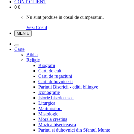
CONT CLIENT
0
0
Nu sunt produse in cosul de cumparaturi.
Vezi Cosul
MENIU
Carte
Biblia
Religie
Biografii
Carti de cult
Carti de rugaciuni
Carti duhovnicesti
Parintii Bisericii - editii bilingve
Iconografie
Istorie bisericeasca
Liturgica
Marturisitori
Misiologie
Morala crestina
Muzica bisericeasca
Parinti si duhovnici din Sfantul Munte