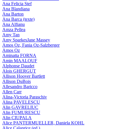
Ana Felicia Stef
Ana Blandiana
Ana Barton
Ana Barca (texte)
Ana Alfianu
Amza Pellea
Amy Tan
Amy SparkesJane Massey
Amos Oz, Fania Oz-Salzberger
Amos Oz
Aminatta FORNA
Amin MAALOUF
Alphonse Daudet
Alois GHERGUT
Allison Hoover Bartlett
Allison DuBois
Allesandro Baricco
Allen Carr
Alina-Victoria Paraschiv
Alina PAVELESCU
Alin GAVRELIUC
Alin FUMURESCU
Alin CIUPALA
Alice PANTERMUELLER, Daniela KOHL
Alice Calaprice (ed.)