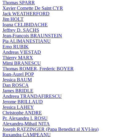
Thomas SPARR
Xavier Cornette De Saint CYR
Jack WEATHERFORD
Jim HOLT
Ioana CELIBIDACHE
Jeffrey D. SACHS
Jean-François BRAUNSTEIN
Pia ALIMANESTIANU
Erno RUBIK
Andreas VIESTAD
Thierry MARX
Mimi BRANESCU
Thomas ROMER, Frederic BOYER
Ioan-Aurel POP
Jessica BAUM
Dan ROSCA
James BRIDLE
Andreea TRANDAFIRESCU
Jerome BRILLAUD
Jessica LAHEY
Christophe ANDRE
Pr. Alexandru I. ROSU
Alexandru-Mihail NITA
Joseph RATZINGER (Papa Benedict al XVI-lea)
Ruxandra CAMPEANU