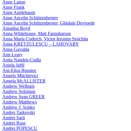
Anne Lanoe
Anne Frank
Anne Applebaum
Anne Ancelin Schützenberger
Anne Ancelin Schützenberger, Ghislain Devroede
Annalisa Boyd
Anna Whitehouse, Matt Farquharson
Anna Maria Coderch, Victor Ieronim Stoichita
Anna KRETZULESCU – LAHOVARY
Anna Gavalda
Ann Leary
Anita Nandris-Cudla
Aniela Jaffé
Ani-Eliza Busuioc
Angelo Mitchievici
Angela McALLISTER
Andrew Welburn
Andrew Solomon
Andrew Sean GREER
Andrew Matthews
Andrew J. Sopko
Andrei Tarkovski
Andrei Sarii
Andrei Ruse
Andrei POPESCU