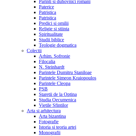
Parinti si duhovnici romani
Paterice
Patristica
Patristica
Predici si omilii
Religie si stiinta
Spiritualitate
Studii biblice
Teologie dogmatica
Colectii
Arhim. Sofronie
Filocalia
N. Steinhardt
Parintele Dumitru Staniloae
Parintele Simeon Kraiopoulos
Parintele Cleopa
PSB
Staretii de la Optina
Studia Oecumenica
Vietile Sfintilor
Arta si arhitectura
Arta bizantina
Fotografie
Istoria si teoria artei
Monografii