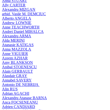
Anna STUART
Ally CARTER
Alexandru MIZGAN
arhid. Vasile M. DEMCIUC
Alberto ANGELA
Andrew LOWNIE
Anne TEACHWORTH
Andrei Daniel MIHALCA
Alexandru ARMA
Alda MERINI
Atanasie KATIGAS
Anna MAZZOLA
Anne VIGUIER
Azeem AZHAR
Amy BLANKSON
Anibal STOENESCU
Alain GERBAULT
Alasdair GRAY
Annabel SAVERY
Antonio DE NEBRIJA
Alin RUS
Adrian AGACHI
Alexandru Atanase BARNA
Anca FOCSENEANU
Adrien CANDIARD