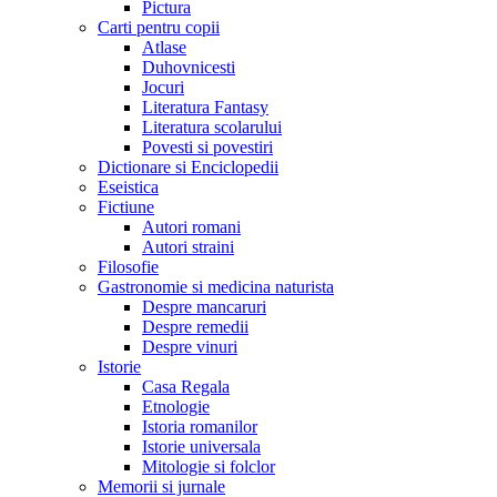
Pictura
Carti pentru copii
Atlase
Duhovnicesti
Jocuri
Literatura Fantasy
Literatura scolarului
Povesti si povestiri
Dictionare si Enciclopedii
Eseistica
Fictiune
Autori romani
Autori straini
Filosofie
Gastronomie si medicina naturista
Despre mancaruri
Despre remedii
Despre vinuri
Istorie
Casa Regala
Etnologie
Istoria romanilor
Istorie universala
Mitologie si folclor
Memorii si jurnale