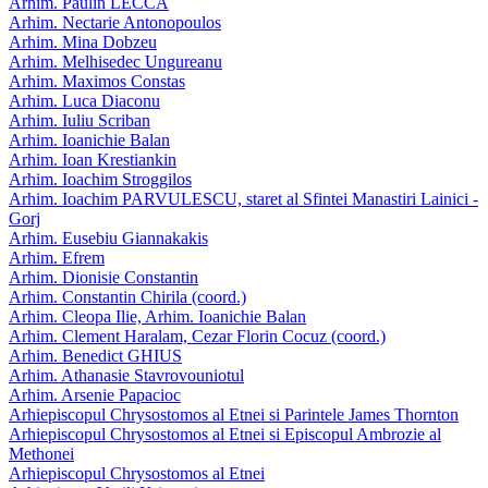
Arhim. Paulin LECCA
Arhim. Nectarie Antonopoulos
Arhim. Mina Dobzeu
Arhim. Melhisedec Ungureanu
Arhim. Maximos Constas
Arhim. Luca Diaconu
Arhim. Iuliu Scriban
Arhim. Ioanichie Balan
Arhim. Ioan Krestiankin
Arhim. Ioachim Stroggilos
Arhim. Ioachim PARVULESCU, staret al Sfintei Manastiri Lainici -
Gorj
Arhim. Eusebiu Giannakakis
Arhim. Efrem
Arhim. Dionisie Constantin
Arhim. Constantin Chirila (coord.)
Arhim. Cleopa Ilie, Arhim. Ioanichie Balan
Arhim. Clement Haralam, Cezar Florin Cocuz (coord.)
Arhim. Benedict GHIUS
Arhim. Athanasie Stavrovouniotul
Arhim. Arsenie Papacioc
Arhiepiscopul Chrysostomos al Etnei si Parintele James Thornton
Arhiepiscopul Chrysostomos al Etnei si Episcopul Ambrozie al
Methonei
Arhiepiscopul Chrysostomos al Etnei