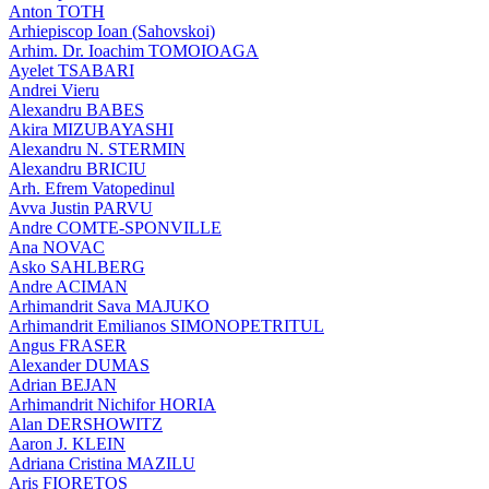
Anton TOTH
Arhiepiscop Ioan (Sahovskoi)
Arhim. Dr. Ioachim TOMOIOAGA
Ayelet TSABARI
Andrei Vieru
Alexandru BABES
Akira MIZUBAYASHI
Alexandru N. STERMIN
Alexandru BRICIU
Arh. Efrem Vatopedinul
Avva Justin PARVU
Andre COMTE-SPONVILLE
Ana NOVAC
Asko SAHLBERG
Andre ACIMAN
Arhimandrit Sava MAJUKO
Arhimandrit Emilianos SIMONOPETRITUL
Angus FRASER
Alexander DUMAS
Adrian BEJAN
Arhimandrit Nichifor HORIA
Alan DERSHOWITZ
Aaron J. KLEIN
Adriana Cristina MAZILU
Aris FIORETOS