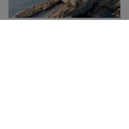
CAMARA SFANTULUI MUNTE
Magazin de produse manastiresti certificate ECO
din Sfantul Munte Athos, Grecia
DESCOPERA
LIBRARIA BIZANTINA
Librarie online de carte religioasa ortodoxa.
Atelier legatorie de carti in piele.
Magazin de icoane ortodoxe.
Mica galerie de arta crestina.