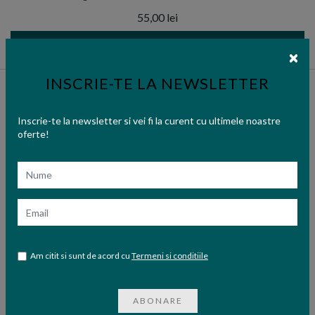
55,00 lei
ADAUGA IN COS
INSCRIE-TE LA NEWSLETTER
Inscrie-te la newsletter si vei fi la curent cu ultimele noastre
oferte!
Nume
Email
Am citit si sunt de acord cu
Termeni si conditiile
ABONARE