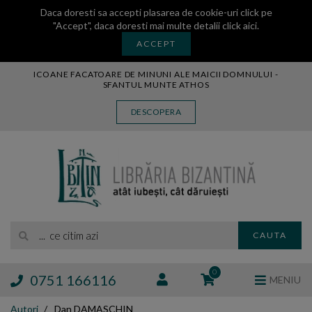
Daca doresti sa accepti plasarea de cookie-uri click pe
"Accept", daca doresti mai multe detalii
click aici
.
ACCEPT
ICOANE FACATOARE DE MINUNI ALE MAICII DOMNULUI -
SFANTUL MUNTE ATHOS
CARTE
DESCOPERA
CARTI LEGATE IN PIELE
AUDIO
ICOANA
MANASTIREA VATOPEDI
AUTORI
EDITURI
... ce citim azi
CAUTA
BLOG
EXPOZITII
0
0751 166116
MENIU
TAMAIE
Autori
Dan DAMASCHIN