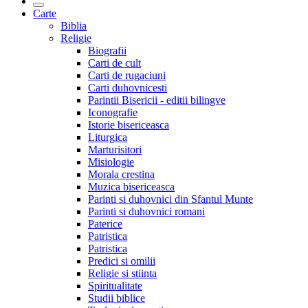
Carte
Biblia
Religie
Biografii
Carti de cult
Carti de rugaciuni
Carti duhovnicesti
Parintii Bisericii - editii bilingve
Iconografie
Istorie bisericeasca
Liturgica
Marturisitori
Misiologie
Morala crestina
Muzica bisericeasca
Parinti si duhovnici din Sfantul Munte
Parinti si duhovnici romani
Paterice
Patristica
Patristica
Predici si omilii
Religie si stiinta
Spiritualitate
Studii biblice