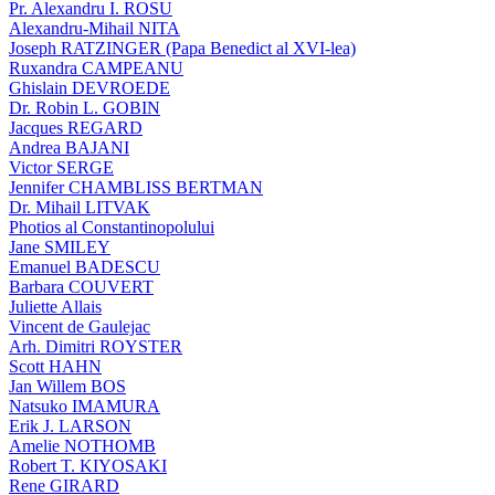
Pr. Alexandru I. ROSU
Alexandru-Mihail NITA
Joseph RATZINGER (Papa Benedict al XVI-lea)
Ruxandra CAMPEANU
Ghislain DEVROEDE
Dr. Robin L. GOBIN
Jacques REGARD
Andrea BAJANI
Victor SERGE
Jennifer CHAMBLISS BERTMAN
Dr. Mihail LITVAK
Photios al Constantinopolului
Jane SMILEY
Emanuel BADESCU
Barbara COUVERT
Juliette Allais
Vincent de Gaulejac
Arh. Dimitri ROYSTER
Scott HAHN
Jan Willem BOS
Natsuko IMAMURA
Erik J. LARSON
Amelie NOTHOMB
Robert T. KIYOSAKI
Rene GIRARD