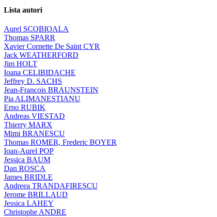
Lista autori
Aurel SCOBIOALA
Thomas SPARR
Xavier Cornette De Saint CYR
Jack WEATHERFORD
Jim HOLT
Ioana CELIBIDACHE
Jeffrey D. SACHS
Jean-François BRAUNSTEIN
Pia ALIMANESTIANU
Erno RUBIK
Andreas VIESTAD
Thierry MARX
Mimi BRANESCU
Thomas ROMER, Frederic BOYER
Ioan-Aurel POP
Jessica BAUM
Dan ROSCA
James BRIDLE
Andreea TRANDAFIRESCU
Jerome BRILLAUD
Jessica LAHEY
Christophe ANDRE