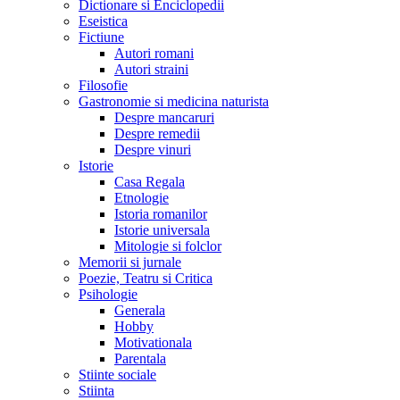
Dictionare si Enciclopedii
Eseistica
Fictiune
Autori romani
Autori straini
Filosofie
Gastronomie si medicina naturista
Despre mancaruri
Despre remedii
Despre vinuri
Istorie
Casa Regala
Etnologie
Istoria romanilor
Istorie universala
Mitologie si folclor
Memorii si jurnale
Poezie, Teatru si Critica
Psihologie
Generala
Hobby
Motivationala
Parentala
Stiinte sociale
Stiinta