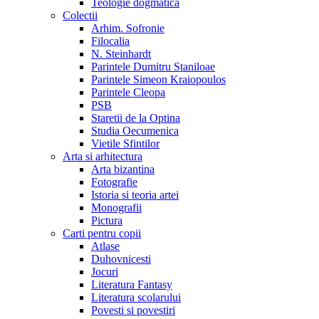
Teologie dogmatica
Colectii
Arhim. Sofronie
Filocalia
N. Steinhardt
Parintele Dumitru Staniloae
Parintele Simeon Kraiopoulos
Parintele Cleopa
PSB
Staretii de la Optina
Studia Oecumenica
Vietile Sfintilor
Arta si arhitectura
Arta bizantina
Fotografie
Istoria si teoria artei
Monografii
Pictura
Carti pentru copii
Atlase
Duhovnicesti
Jocuri
Literatura Fantasy
Literatura scolarului
Povesti si povestiri