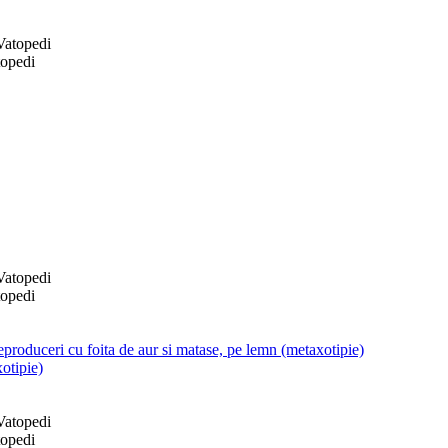
topedi
topedi
produceri cu foita de aur si matase, pe lemn (metaxotipie)
otipie)
topedi