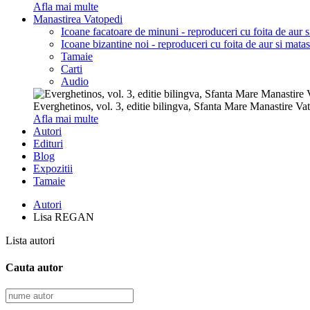
Afla mai multe
Manastirea Vatopedi
Icoane facatoare de minuni - reproduceri cu foita de aur 
Icoane bizantine noi - reproduceri cu foita de aur si mata
Tamaie
Carti
Audio
Everghetinos, vol. 3, editie bilingva, Sfanta Mare Manastire Va
Afla mai multe
Autori
Edituri
Blog
Expozitii
Tamaie
Autori
Lisa REGAN
Lista autori
Cauta autor