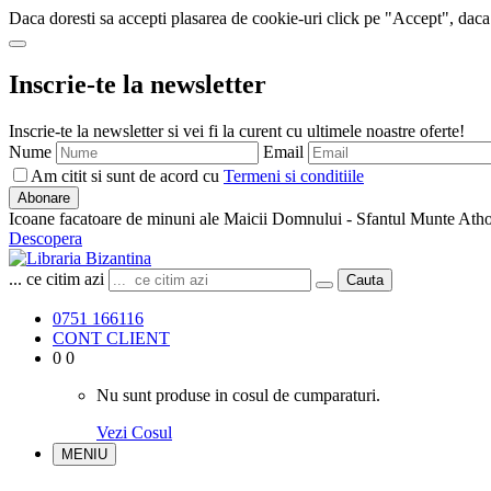
Daca doresti sa accepti plasarea de cookie-uri click pe "Accept", daca
Inscrie-te la newsletter
Inscrie-te la newsletter si vei fi la curent cu ultimele noastre oferte!
Nume
Email
Am citit si sunt de acord cu
Termeni si conditiile
Abonare
Icoane facatoare de minuni ale Maicii Domnului - Sfantul Munte Ath
Descopera
... ce citim azi
Cauta
0751 166116
CONT CLIENT
0
0
Nu sunt produse in cosul de cumparaturi.
Vezi Cosul
MENIU