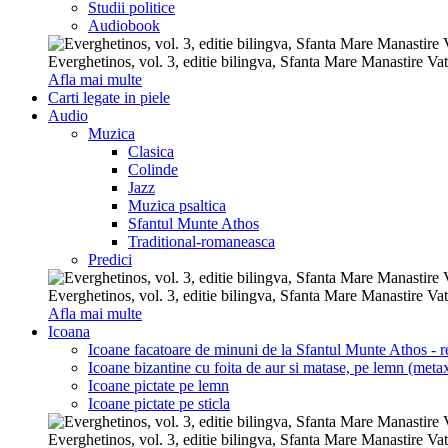
Studii politice
Audiobook
Everghetinos, vol. 3, editie bilingva, Sfanta Mare Manastire Va
Afla mai multe
Carti legate in piele
Audio
Muzica
Clasica
Colinde
Jazz
Muzica psaltica
Sfantul Munte Athos
Traditional-romaneasca
Predici
Everghetinos, vol. 3, editie bilingva, Sfanta Mare Manastire Va
Afla mai multe
Icoana
Icoane facatoare de minuni de la Sfantul Munte Athos - re
Icoane bizantine cu foita de aur si matase, pe lemn (metax
Icoane pictate pe lemn
Icoane pictate pe sticla
Everghetinos, vol. 3, editie bilingva, Sfanta Mare Manastire Va