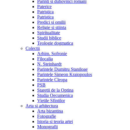
Parinti si duhovnici romani
Paterice
Patristica
Patristica
Predici si omilii
Religie si stiinta
Spiritualitate
Studii biblice
Teologie dogmatica
Colectii
Arhim. Sofronie
Filocalia
N. Steinhardt
Parintele Dumitru Staniloae
Parintele Simeon Kraiopoulos
Parintele Cleopa
PSB
Staretii de la Optina
Studia Oecumenica
Vietile Sfintilor
Arta si arhitectura
Arta bizantina
Fotografie
Istoria si teoria artei
Monografii