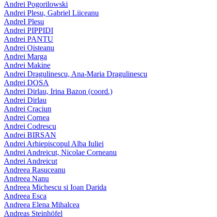
Andrei Pogorilowski
Andrei Plesu, Gabriel Liiceanu
AndreI Plesu
Andrei PIPPIDI
Andrei PANTU
Andrei Oisteanu
Andrei Marga
Andrei Makine
Andrei Dragulinescu, Ana-Maria Dragulinescu
Andrei DOSA
Andrei Dirlau, Irina Bazon (coord.)
Andrei Dirlau
Andrei Craciun
Andrei Cornea
Andrei Codrescu
Andrei BIRSAN
Andrei Arhiepiscopul Alba Iuliei
Andrei Andreicut, Nicolae Corneanu
Andrei Andreicut
Andreea Rasuceanu
Andreea Nanu
Andreea Michescu si Ioan Darida
Andreea Esca
Andreea Elena Mihalcea
Andreas Steinhöfel