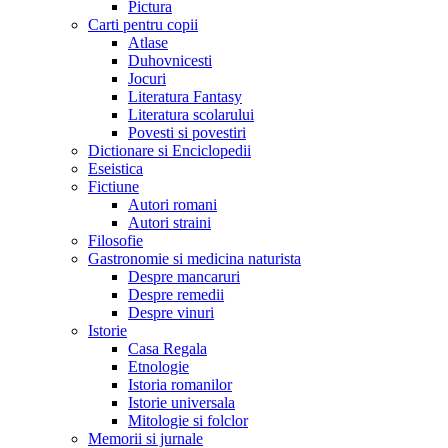
Pictura
Carti pentru copii
Atlase
Duhovnicesti
Jocuri
Literatura Fantasy
Literatura scolarului
Povesti si povestiri
Dictionare si Enciclopedii
Eseistica
Fictiune
Autori romani
Autori straini
Filosofie
Gastronomie si medicina naturista
Despre mancaruri
Despre remedii
Despre vinuri
Istorie
Casa Regala
Etnologie
Istoria romanilor
Istorie universala
Mitologie si folclor
Memorii si jurnale