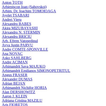
Anton TOTH
Arhiepiscop Ioan (Sahovskoi)
Arhim. Dr. Ioachim TOMOIOAGA
Ayelet TSABARI
Andrei Vieru
Alexandru BABES
Akira MIZUBAYASHI
Alexandru N. STERMIN
Alexandru BRICIU
Arh. Efrem Vatopedinul
Avva Justin PARVU
Andre COMTE-SPONVILLE
Ana NOVAC
Asko SAHLBERG
Andre ACIMAN
Arhimandrit Sava MAJUKO
Arhimandrit Emilianos SIMONOPETRITUL
Angus FRASER
Alexander DUMAS
Adrian BEJAN
Arhimandrit Nichifor HORIA
Alan DERSHOWITZ
Aaron J. KLEIN
Adriana Cristina MAZILU
Aris FIORETOS