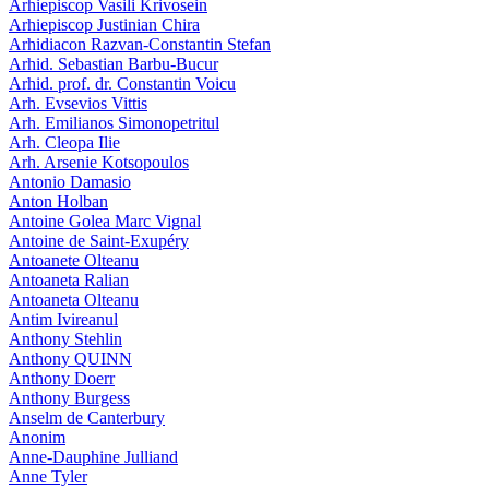
Arhiepiscop Vasili Krivosein
Arhiepiscop Justinian Chira
Arhidiacon Razvan-Constantin Stefan
Arhid. Sebastian Barbu-Bucur
Arhid. prof. dr. Constantin Voicu
Arh. Evsevios Vittis
Arh. Emilianos Simonopetritul
Arh. Cleopa Ilie
Arh. Arsenie Kotsopoulos
Antonio Damasio
Anton Holban
Antoine Golea Marc Vignal
Antoine de Saint-Exupéry
Antoanete Olteanu
Antoaneta Ralian
Antoaneta Olteanu
Antim Ivireanul
Anthony Stehlin
Anthony QUINN
Anthony Doerr
Anthony Burgess
Anselm de Canterbury
Anonim
Anne-Dauphine Julliand
Anne Tyler