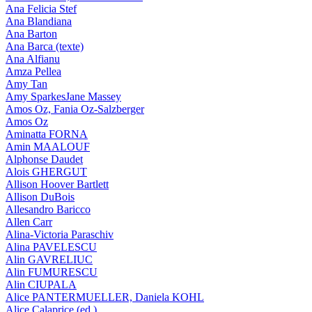
Ana Felicia Stef
Ana Blandiana
Ana Barton
Ana Barca (texte)
Ana Alfianu
Amza Pellea
Amy Tan
Amy SparkesJane Massey
Amos Oz, Fania Oz-Salzberger
Amos Oz
Aminatta FORNA
Amin MAALOUF
Alphonse Daudet
Alois GHERGUT
Allison Hoover Bartlett
Allison DuBois
Allesandro Baricco
Allen Carr
Alina-Victoria Paraschiv
Alina PAVELESCU
Alin GAVRELIUC
Alin FUMURESCU
Alin CIUPALA
Alice PANTERMUELLER, Daniela KOHL
Alice Calaprice (ed.)