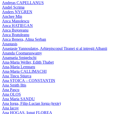
Andreas CAPELLANUS
André Scrima
Anders NYGREN
Anchee Min
Anca Manolescu
Anca HATIEGAN
Anca Bujoreanu
Anca Bratuleanu
Anca Benera, Alina Serban
Anastasis
Anastasie Yannoulatos, Arhiepiscopul Tiranei si al intregii Albanii
Ananda Coomaraswamy
Anamaria Smigelschi
Ana-Maria Weller, Edith Thabet
Ana-Maria Lemnaru
Ana-Maria CALLIMACHI
Ana Tincu Stiurca
Ana STOICA – CONSTANTIN
Ana Smith Iltis
Ana Pascu
Ana OLOS
Ana Maria SANDU
Ana Iorga, Filip-Lucian Iorga (texte)
Ana Iacov
Ana HOGAS, Ionut FLOREA