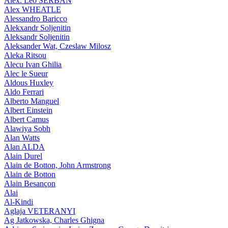
Alex. Leo SERBAN
Alex WHEATLE
Alessandro Baricco
Alekxandr Soljenitin
Aleksandr Soljenitin
Aleksander Wat, Czeslaw Milosz
Aleka Ritsou
Alecu Ivan Ghilia
Alec le Sueur
Aldous Huxley
Aldo Ferrari
Alberto Manguel
Albert Einstein
Albert Camus
Alawiya Sobh
Alan Watts
Alan ALDA
Alain Durel
Alain de Botton, John Armstrong
Alain de Botton
Alain Besançon
Alai
Al-Kindi
Aglaja VETERANYI
Ag Jatkowska, Charles Ghigna