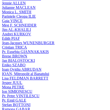
Jennie ALLEN
Julianne MACLEAN
Monica L. SMITH
Parintele Cleopa ILIE
Gaia VINCE
Meg F. SCHNEIDER
Jim AL-KHALILI
Andrei KURKOV
Edith PIAF
Jean-Jacques WUNENBURGER
Cristian TRICA
Pr. Eusebiu GIANNAKAKIS
Brene BROWN
Jan BIALOSTOCKI
Eniko SZABO
Ioan Ovidiu ABRUDAN
IOAN, Mitropolit al Banatului
Lisa FELDMAN BARRETT
Jesper JUUL
Mona PETRE
Ion SIMIONESCU
Pr. Petre VINTILESCU
Pr. Emil GALE
Stefan BOTTONI
Ramona GABAR