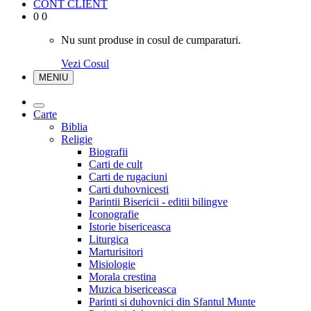
CONT CLIENT
0
0
Nu sunt produse in cosul de cumparaturi.
Vezi Cosul
MENIU
Carte
Biblia
Religie
Biografii
Carti de cult
Carti de rugaciuni
Carti duhovnicesti
Parintii Bisericii - editii bilingve
Iconografie
Istorie bisericeasca
Liturgica
Marturisitori
Misiologie
Morala crestina
Muzica bisericeasca
Parinti si duhovnici din Sfantul Munte