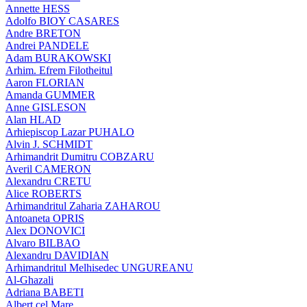
Annette HESS
Adolfo BIOY CASARES
Andre BRETON
Andrei PANDELE
Adam BURAKOWSKI
Arhim. Efrem Filotheitul
Aaron FLORIAN
Amanda GUMMER
Anne GISLESON
Alan HLAD
Arhiepiscop Lazar PUHALO
Alvin J. SCHMIDT
Arhimandrit Dumitru COBZARU
Averil CAMERON
Alexandru CRETU
Alice ROBERTS
Arhimandritul Zaharia ZAHAROU
Antoaneta OPRIS
Alex DONOVICI
Alvaro BILBAO
Alexandru DAVIDIAN
Arhimandritul Melhisedec UNGUREANU
Al-Ghazali
Adriana BABETI
Albert cel Mare