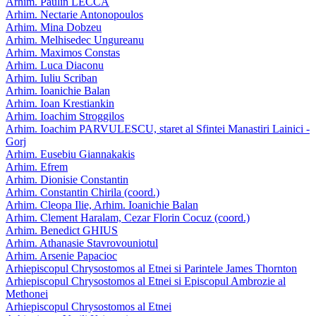
Arhim. Paulin LECCA
Arhim. Nectarie Antonopoulos
Arhim. Mina Dobzeu
Arhim. Melhisedec Ungureanu
Arhim. Maximos Constas
Arhim. Luca Diaconu
Arhim. Iuliu Scriban
Arhim. Ioanichie Balan
Arhim. Ioan Krestiankin
Arhim. Ioachim Stroggilos
Arhim. Ioachim PARVULESCU, staret al Sfintei Manastiri Lainici -
Gorj
Arhim. Eusebiu Giannakakis
Arhim. Efrem
Arhim. Dionisie Constantin
Arhim. Constantin Chirila (coord.)
Arhim. Cleopa Ilie, Arhim. Ioanichie Balan
Arhim. Clement Haralam, Cezar Florin Cocuz (coord.)
Arhim. Benedict GHIUS
Arhim. Athanasie Stavrovouniotul
Arhim. Arsenie Papacioc
Arhiepiscopul Chrysostomos al Etnei si Parintele James Thornton
Arhiepiscopul Chrysostomos al Etnei si Episcopul Ambrozie al
Methonei
Arhiepiscopul Chrysostomos al Etnei