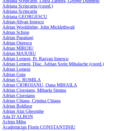
Adriana Scripcariu, Luiza Zamora, George Dumitriu
Adriana Scripcariu (coord.)
Adriana Scripcariu
Adriana GEORGESCU
Adrian-Silvan Ionescu
Adrian Wooldridge, John Micklethwait
Adrian Schiop
Adrian Papahagi
Adrian Oprescu
Adrian MIROIU
Adrian MAJURU
Adrian Lemeni, Pr. Razvan Ionescu
Adrian Lemeni, Diac. Adrian Sorin Mihalache (coord.)
Adrian Lemeni
Adrian Guta
Adrian G. ROMILA
Adrian CIOROIANU, Oana MIHAILA
Adrian Cioroianu, Mihaela Simina
Adrian Cioroianu
Adrian Chiaga, Cristina Chiaga
Adrian Boldisor
Adrian Alui Gheorghe
Ada D’ALBON
Achim Mihu
Academician Florin CONSTANTINIU