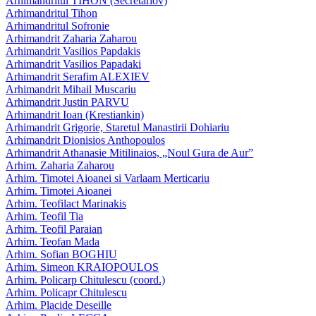
Arhimandritul TIHON (Secretariov)
Arhimandritul Tihon
Arhimandritul Sofronie
Arhimandrit Zaharia Zaharou
Arhimandrit Vasilios Papdakis
Arhimandrit Vasilios Papadaki
Arhimandrit Serafim ALEXIEV
Arhimandrit Mihail Muscariu
Arhimandrit Justin PARVU
Arhimandrit Ioan (Krestiankin)
Arhimandrit Grigorie, Staretul Manastirii Dohiariu
Arhimandrit Dionisios Anthopoulos
Arhimandrit Athanasie Mitilinaios, „Noul Gura de Aur”
Arhim. Zaharia Zaharou
Arhim. Timotei Aioanei si Varlaam Merticariu
Arhim. Timotei Aioanei
Arhim. Teofilact Marinakis
Arhim. Teofil Tia
Arhim. Teofil Paraian
Arhim. Teofan Mada
Arhim. Sofian BOGHIU
Arhim. Simeon KRAIOPOULOS
Arhim. Policarp Chitulescu (coord.)
Arhim. Policapr Chitulescu
Arhim. Placide Deseille