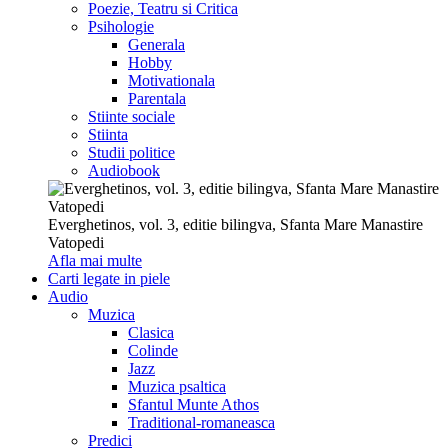
Poezie, Teatru si Critica
Psihologie
Generala
Hobby
Motivationala
Parentala
Stiinte sociale
Stiinta
Studii politice
Audiobook
Everghetinos, vol. 3, editie bilingva, Sfanta Mare Manastire
Vatopedi
Afla mai multe
Carti legate in piele
Audio
Muzica
Clasica
Colinde
Jazz
Muzica psaltica
Sfantul Munte Athos
Traditional-romaneasca
Predici