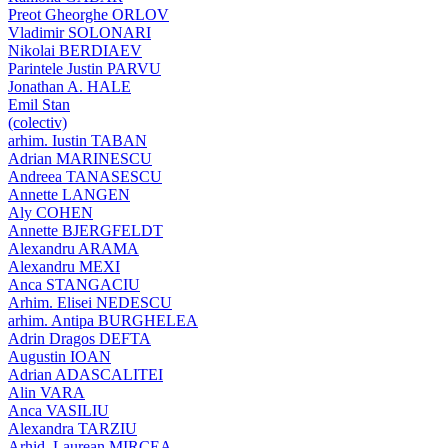
Preot Gheorghe ORLOV
Vladimir SOLONARI
Nikolai BERDIAEV
Parintele Justin PARVU
Jonathan A. HALE
Emil Stan
(colectiv)
arhim. Iustin TABAN
Adrian MARINESCU
Andreea TANASESCU
Annette LANGEN
Aly COHEN
Annette BJERGFELDT
Alexandru ARAMA
Alexandru MEXI
Anca STANGACIU
Arhim. Elisei NEDESCU
arhim. Antipa BURGHELEA
Adrin Dragos DEFTA
Augustin IOAN
Adrian ADASCALITEI
Alin VARA
Anca VASILIU
Alexandra TARZIU
Arhid. Laurean MIRCEA