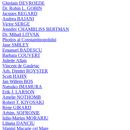
Ghislain DEVROEDE
Dr. Robin L. GOBIN
Jacques REGARD
Andrea BAJANI
Victor SERGE
Jennifer CHAMBLISS BERTMAN
Dr. Mihail LITVAK
Photios al Constantinopolului
Jane SMILEY
Emanuel BADESCU
Barbara COUVERT
Juliette Allais
Vincent de Gaulejac
Arh. Dimitri ROYSTER
Scott HAHN
Jan Willem BOS
Natsuko IMAMURA
Erik J. LARSON
Amelie NOTHOMB
Robert T. KIYOSAKI
Rene GIRARD
Arhim. SOFRONIE
Iuliu-Marius MORARIU
Liliana DANCIU
Sfantul Macarie cel Mare