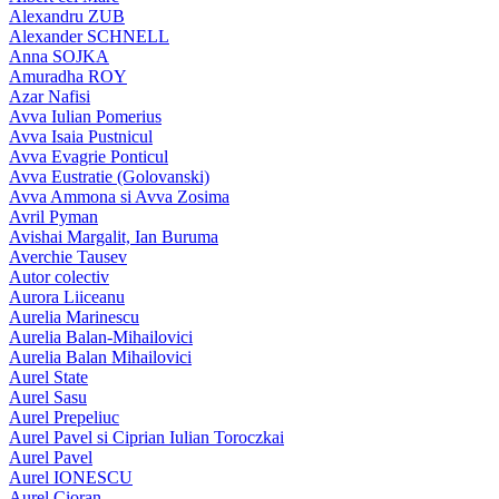
Alexandru ZUB
Alexander SCHNELL
Anna SOJKA
Amuradha ROY
Azar Nafisi
Avva Iulian Pomerius
Avva Isaia Pustnicul
Avva Evagrie Ponticul
Avva Eustratie (Golovanski)
Avva Ammona si Avva Zosima
Avril Pyman
Avishai Margalit, Ian Buruma
Averchie Tausev
Autor colectiv
Aurora Liiceanu
Aurelia Marinescu
Aurelia Balan-Mihailovici
Aurelia Balan Mihailovici
Aurel State
Aurel Sasu
Aurel Prepeliuc
Aurel Pavel si Ciprian Iulian Toroczkai
Aurel Pavel
Aurel IONESCU
Aurel Cioran