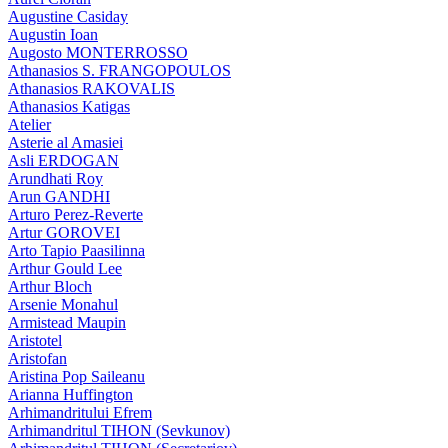
Augustine Casiday
Augustin Ioan
Augosto MONTERROSSO
Athanasios S. FRANGOPOULOS
Athanasios RAKOVALIS
Athanasios Katigas
Atelier
Asterie al Amasiei
Asli ERDOGAN
Arundhati Roy
Arun GANDHI
Arturo Perez-Reverte
Artur GOROVEI
Arto Tapio Paasilinna
Arthur Gould Lee
Arthur Bloch
Arsenie Monahul
Armistead Maupin
Aristotel
Aristofan
Aristina Pop Saileanu
Arianna Huffington
Arhimandritului Efrem
Arhimandritul TIHON (Sevkunov)