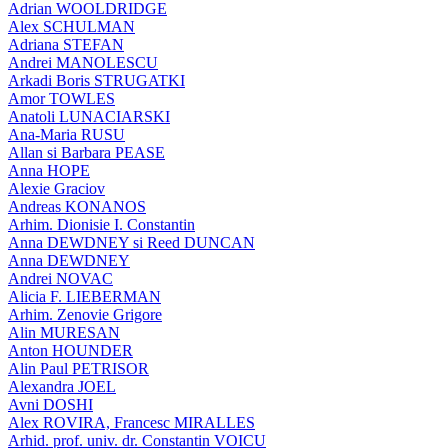
Adrian WOOLDRIDGE
Alex SCHULMAN
Adriana STEFAN
Andrei MANOLESCU
Arkadi Boris STRUGATKI
Amor TOWLES
Anatoli LUNACIARSKI
Ana-Maria RUSU
Allan si Barbara PEASE
Anna HOPE
Alexie Graciov
Andreas KONANOS
Arhim. Dionisie I. Constantin
Anna DEWDNEY si Reed DUNCAN
Anna DEWDNEY
Andrei NOVAC
Alicia F. LIEBERMAN
Arhim. Zenovie Grigore
Alin MURESAN
Anton HOUNDER
Alin Paul PETRISOR
Alexandra JOEL
Avni DOSHI
Alex ROVIRA, Francesc MIRALLES
Arhid. prof. univ. dr. Constantin VOICU