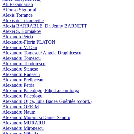
Ali Eskandarian
Alfonso Signorini
Alexis Torrance
Alexis de Tocqueville
Alexia BARRABLE, Dr. Jenny BARNETT
Alexei S. Homiakov
Alexandu Petria
Alexandru-Florin PLATON
Alexandru V. Dan
Alexandru Tomescu/ Angela Draghicescu
Alexandru Tomescu
Alexandru Teodorescu
Alexandru Stanese
Alexandru Radescu
Alexandru Prelipcean
Alexandru Petria
Alexandru Paleologu, Filip-Lucian Iorga
Alexandru Paleologu
Alexandru Ojica, Iulia Badea-Guéritée (coord.)
Alexandru OFRIM
Alexandru Naum
Alexandru Muraru si Daniel Sandru
Alexandru MURARU
Alexandru Mironescu
Alexandru Mihaila