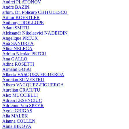
Andrei PLATONOV
Andre BAZIN
arhim. Dr. Policarp CHITULESCU
Arthur KOESTLER
Anthony TROLLOPE
Adam SMITH
Aleksandr Nikolaevici NADEJDIN
Angelique PREUX
Ana SANDREA
Alina NELEGA
Adrian Nicolae PETCU
Ana GALLO
Adina ROSETTI
Armand GOSU
Alberto VASQUEZ-FIGUEROA
Aurelian SILVESTRU
Albero VAGQUEZ-FIGUEROA
Aurelian CRAIUTU
Alex MUCCIELLI
Adrian LESENCIUC
Adrienne Von SPEYR
Agnia GRIGAS
Alia MALEK
Alanna COLLEN
Anna BIKOVA