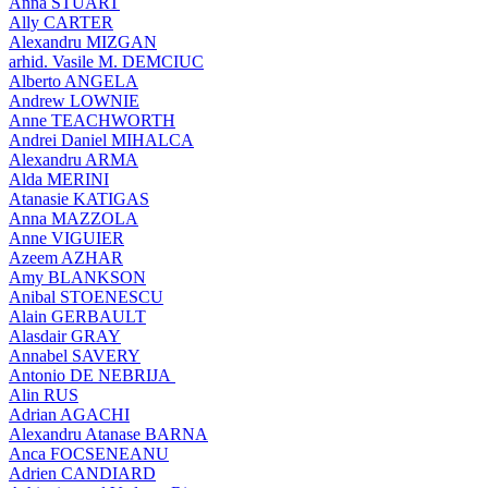
Anna STUART
Ally CARTER
Alexandru MIZGAN
arhid. Vasile M. DEMCIUC
Alberto ANGELA
Andrew LOWNIE
Anne TEACHWORTH
Andrei Daniel MIHALCA
Alexandru ARMA
Alda MERINI
Atanasie KATIGAS
Anna MAZZOLA
Anne VIGUIER
Azeem AZHAR
Amy BLANKSON
Anibal STOENESCU
Alain GERBAULT
Alasdair GRAY
Annabel SAVERY
Antonio DE NEBRIJA
Alin RUS
Adrian AGACHI
Alexandru Atanase BARNA
Anca FOCSENEANU
Adrien CANDIARD