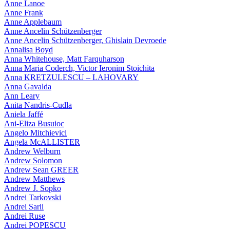
Anne Lanoe
Anne Frank
Anne Applebaum
Anne Ancelin Schützenberger
Anne Ancelin Schützenberger, Ghislain Devroede
Annalisa Boyd
Anna Whitehouse, Matt Farquharson
Anna Maria Coderch, Victor Ieronim Stoichita
Anna KRETZULESCU – LAHOVARY
Anna Gavalda
Ann Leary
Anita Nandris-Cudla
Aniela Jaffé
Ani-Eliza Busuioc
Angelo Mitchievici
Angela McALLISTER
Andrew Welburn
Andrew Solomon
Andrew Sean GREER
Andrew Matthews
Andrew J. Sopko
Andrei Tarkovski
Andrei Sarii
Andrei Ruse
Andrei POPESCU