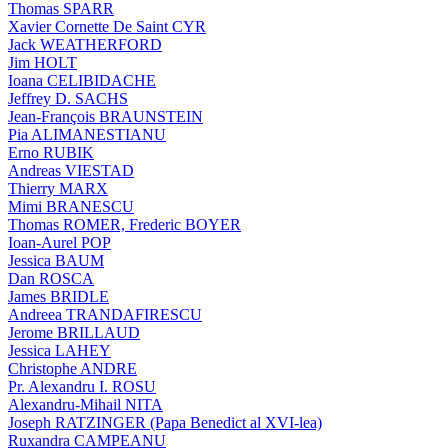
Thomas SPARR
Xavier Cornette De Saint CYR
Jack WEATHERFORD
Jim HOLT
Ioana CELIBIDACHE
Jeffrey D. SACHS
Jean-François BRAUNSTEIN
Pia ALIMANESTIANU
Erno RUBIK
Andreas VIESTAD
Thierry MARX
Mimi BRANESCU
Thomas ROMER, Frederic BOYER
Ioan-Aurel POP
Jessica BAUM
Dan ROSCA
James BRIDLE
Andreea TRANDAFIRESCU
Jerome BRILLAUD
Jessica LAHEY
Christophe ANDRE
Pr. Alexandru I. ROSU
Alexandru-Mihail NITA
Joseph RATZINGER (Papa Benedict al XVI-lea)
Ruxandra CAMPEANU