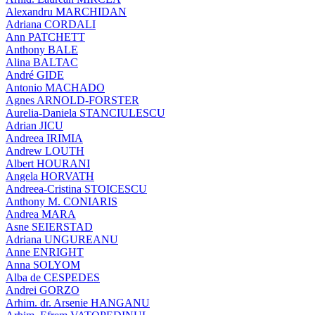
Alexandru MARCHIDAN
Adriana CORDALI
Ann PATCHETT
Anthony BALE
Alina BALTAC
André GIDE
Antonio MACHADO
Agnes ARNOLD-FORSTER
Aurelia-Daniela STANCIULESCU
Adrian JICU
Andreea IRIMIA
Andrew LOUTH
Albert HOURANI
Angela HORVATH
Andreea-Cristina STOICESCU
Anthony M. CONIARIS
Andrea MARA
Asne SEIERSTAD
Adriana UNGUREANU
Anne ENRIGHT
Anna SOLYOM
Alba de CESPEDES
Andrei GORZO
Arhim. dr. Arsenie HANGANU