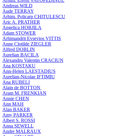
Arhim. Efrem VATOPEDINUL
Andreas WILD
Aude TERRAY
Arhim. Policarp CHITULESCU
Aric A. PRATHER
Angelica HOBJILA
Adam STOWER
Arhimandrit Evsevios VITTIS
Anne Clotilde ZIEGLER
Alfred DOBLIN
Aurelian BACILA
Alexandru Valentin CRACIUN
Ana KOSTAKU
Ann-Helen LAESTADIUS
Aurelian-Nicolae IFTIMIU
Ana RUBELI
Alain de BOTTON
Aram Μ. FRENKIAN
Annie CHEN
Ann MAH
Alan BAKER
Amy PARKER
Albert S. ROSSI
Anna SEWELL
Andre MALRAUX