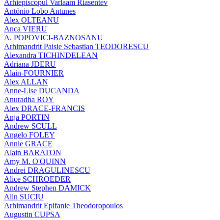
Arhiepiscopul Varlaam Riasentev
António Lobo Antunes
Alex OLTEANU
Anca VIERU
A. POPOVICI-BAZNOSANU
Arhimandrit Paisie Sebastian TEODORESCU
Alexandra TICHINDELEAN
Adriana JDERU
Alain-FOURNIER
Alex ALLAN
Anne-Lise DUCANDA
Anuradha ROY
Alex DRACE-FRANCIS
Anja PORTIN
Andrew SCULL
Angelo FOLEY
Annie GRACE
Alain BARATON
Amy M. O'QUINN
Andrei DRAGULINESCU
Alice SCHROEDER
Andrew Stephen DAMICK
Alin SUCIU
Arhimandrit Epifanie Theodoropoulos
Augustin CUPSA