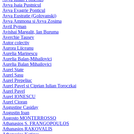
Avva Isaia Pustnicul
Avva Evagrie Ponticul
Avva Eustratie (Golovanski)
Avva Ammona si Avva Zosima
Avril Pyman
Avishai Margalit, Ian Buruma
Averchie Tausev
Autor colectiv
Aurora Liiceanu
Aurelia Marinescu
Aurelia Balan-Mihailovici
Aurelia Balan Mihailovici
Aurel State
Aurel Sasu
Aurel Prepeliuc
Aurel Pavel si Ciprian Iulian Toroczkai
Aurel Pavel
Aurel IONESCU
Aurel Cioran
Augustine Casiday
Augustin Ioan
Augosto MONTERROSSO
Athanasios S. FRANGOPOULOS
Athanasios RAKOVALIS