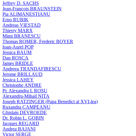
Jeffrey D. SACHS
Jean-François BRAUNSTEIN
Pia ALIMANESTIANU
Erno RUBIK
Andreas VIESTAD
Thierry MARX
Mimi BRANESCU
Thomas ROMER, Frederic BOYER
Ioan-Aurel POP
Jessica BAUM
Dan ROSCA
James BRIDLE
Andreea TRANDAFIRESCU
Jerome BRILLAUD
Jessica LAHEY
Christophe ANDRE
Pr. Alexandru I. ROSU
Alexandru-Mihail NITA
Joseph RATZINGER (Papa Benedict al XVI-lea)
Ruxandra CAMPEANU
Ghislain DEVROEDE
Dr. Robin L. GOBIN
Jacques REGARD
Andrea BAJANI
Victor SERGE