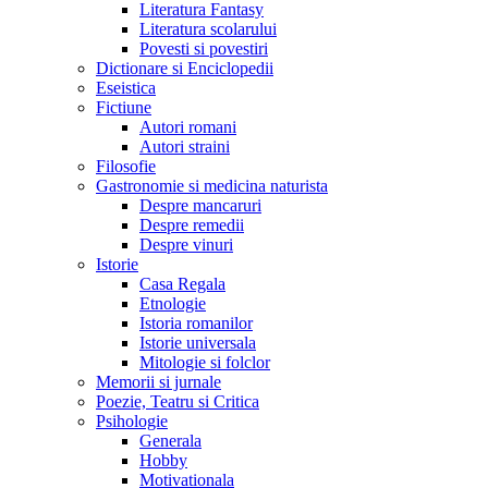
Literatura Fantasy
Literatura scolarului
Povesti si povestiri
Dictionare si Enciclopedii
Eseistica
Fictiune
Autori romani
Autori straini
Filosofie
Gastronomie si medicina naturista
Despre mancaruri
Despre remedii
Despre vinuri
Istorie
Casa Regala
Etnologie
Istoria romanilor
Istorie universala
Mitologie si folclor
Memorii si jurnale
Poezie, Teatru si Critica
Psihologie
Generala
Hobby
Motivationala