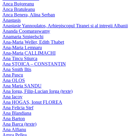
Anca Bujoreanu
Anca Bratuleanu
Anca Benera, Alina Serban
Anastasis
Anastasie Yannoulatos, Arhiepiscopul Tiranei si al intregii Albanii
Ananda Coomaraswamy
Anamaria Smigelschi
Ana-Maria Weller, Edith Thabet
Ana-Maria Lemnaru
Ana-Maria CALLIMACHI
Ana Tincu Stiurca
Ana STOICA – CONSTANTIN
Ana Smith Iltis
Ana Pascu
Ana OLOS
Ana Maria SANDU
Ana Iorga, Filip-Lucian Iorga (texte)
Ana Iacov
Ana HOGAS, Ionut FLOREA
Ana Felicia Stef
Ana Blandiana
Ana Barton
Ana Barca (texte)
Ana Alfianu
Amza Pellea