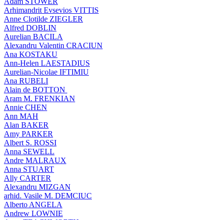
Adam STOWER
Arhimandrit Evsevios VITTIS
Anne Clotilde ZIEGLER
Alfred DOBLIN
Aurelian BACILA
Alexandru Valentin CRACIUN
Ana KOSTAKU
Ann-Helen LAESTADIUS
Aurelian-Nicolae IFTIMIU
Ana RUBELI
Alain de BOTTON
Aram Μ. FRENKIAN
Annie CHEN
Ann MAH
Alan BAKER
Amy PARKER
Albert S. ROSSI
Anna SEWELL
Andre MALRAUX
Anna STUART
Ally CARTER
Alexandru MIZGAN
arhid. Vasile M. DEMCIUC
Alberto ANGELA
Andrew LOWNIE