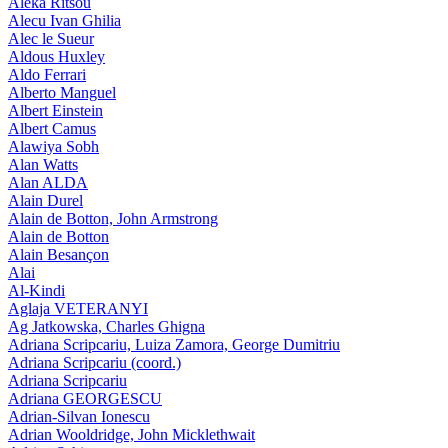
Aleka Ritsou
Alecu Ivan Ghilia
Alec le Sueur
Aldous Huxley
Aldo Ferrari
Alberto Manguel
Albert Einstein
Albert Camus
Alawiya Sobh
Alan Watts
Alan ALDA
Alain Durel
Alain de Botton, John Armstrong
Alain de Botton
Alain Besançon
Alai
Al-Kindi
Aglaja VETERANYI
Ag Jatkowska, Charles Ghigna
Adriana Scripcariu, Luiza Zamora, George Dumitriu
Adriana Scripcariu (coord.)
Adriana Scripcariu
Adriana GEORGESCU
Adrian-Silvan Ionescu
Adrian Wooldridge, John Micklethwait