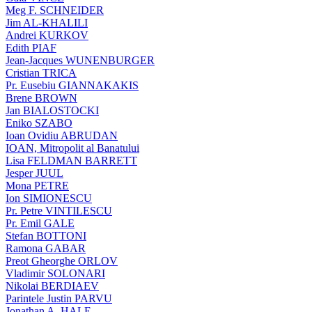
Meg F. SCHNEIDER
Jim AL-KHALILI
Andrei KURKOV
Edith PIAF
Jean-Jacques WUNENBURGER
Cristian TRICA
Pr. Eusebiu GIANNAKAKIS
Brene BROWN
Jan BIALOSTOCKI
Eniko SZABO
Ioan Ovidiu ABRUDAN
IOAN, Mitropolit al Banatului
Lisa FELDMAN BARRETT
Jesper JUUL
Mona PETRE
Ion SIMIONESCU
Pr. Petre VINTILESCU
Pr. Emil GALE
Stefan BOTTONI
Ramona GABAR
Preot Gheorghe ORLOV
Vladimir SOLONARI
Nikolai BERDIAEV
Parintele Justin PARVU
Jonathan A. HALE