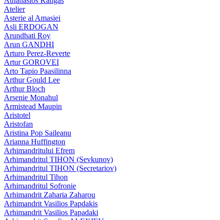
Athanasios Katigas
Atelier
Asterie al Amasiei
Asli ERDOGAN
Arundhati Roy
Arun GANDHI
Arturo Perez-Reverte
Artur GOROVEI
Arto Tapio Paasilinna
Arthur Gould Lee
Arthur Bloch
Arsenie Monahul
Armistead Maupin
Aristotel
Aristofan
Aristina Pop Saileanu
Arianna Huffington
Arhimandritului Efrem
Arhimandritul TIHON (Sevkunov)
Arhimandritul TIHON (Secretariov)
Arhimandritul Tihon
Arhimandritul Sofronie
Arhimandrit Zaharia Zaharou
Arhimandrit Vasilios Papdakis
Arhimandrit Vasilios Papadaki