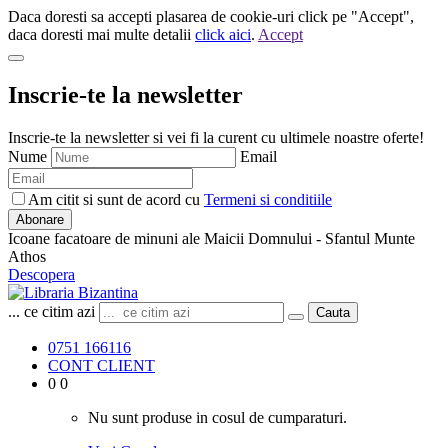
Daca doresti sa accepti plasarea de cookie-uri click pe "Accept",
daca doresti mai multe detalii
click aici
.
Accept
Inscrie-te la newsletter
Inscrie-te la newsletter si vei fi la curent cu ultimele noastre oferte!
Nume
Email
Am citit si sunt de acord cu
Termeni si conditiile
Abonare
Icoane facatoare de minuni ale Maicii Domnului - Sfantul Munte
Athos
Descopera
... ce citim azi
Cauta
0751 166116
CONT CLIENT
0
0
Nu sunt produse in cosul de cumparaturi.