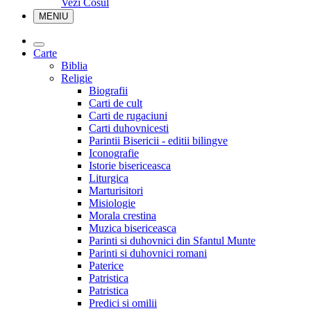
Vezi Cosul
MENIU
Carte
Biblia
Religie
Biografii
Carti de cult
Carti de rugaciuni
Carti duhovnicesti
Parintii Bisericii - editii bilingve
Iconografie
Istorie bisericeasca
Liturgica
Marturisitori
Misiologie
Morala crestina
Muzica bisericeasca
Parinti si duhovnici din Sfantul Munte
Parinti si duhovnici romani
Paterice
Patristica
Patristica
Predici si omilii