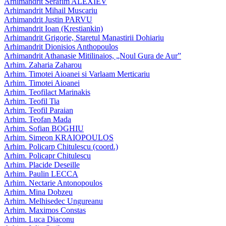
Arhimandrit Serafim ALEXIEV
Arhimandrit Mihail Muscariu
Arhimandrit Justin PARVU
Arhimandrit Ioan (Krestiankin)
Arhimandrit Grigorie, Staretul Manastirii Dohiariu
Arhimandrit Dionisios Anthopoulos
Arhimandrit Athanasie Mitilinaios, „Noul Gura de Aur”
Arhim. Zaharia Zaharou
Arhim. Timotei Aioanei si Varlaam Merticariu
Arhim. Timotei Aioanei
Arhim. Teofilact Marinakis
Arhim. Teofil Tia
Arhim. Teofil Paraian
Arhim. Teofan Mada
Arhim. Sofian BOGHIU
Arhim. Simeon KRAIOPOULOS
Arhim. Policarp Chitulescu (coord.)
Arhim. Policapr Chitulescu
Arhim. Placide Deseille
Arhim. Paulin LECCA
Arhim. Nectarie Antonopoulos
Arhim. Mina Dobzeu
Arhim. Melhisedec Ungureanu
Arhim. Maximos Constas
Arhim. Luca Diaconu