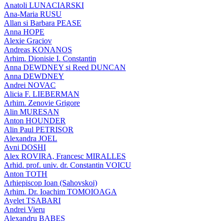
Anatoli LUNACIARSKI
Ana-Maria RUSU
Allan si Barbara PEASE
Anna HOPE
Alexie Graciov
Andreas KONANOS
Arhim. Dionisie I. Constantin
Anna DEWDNEY si Reed DUNCAN
Anna DEWDNEY
Andrei NOVAC
Alicia F. LIEBERMAN
Arhim. Zenovie Grigore
Alin MURESAN
Anton HOUNDER
Alin Paul PETRISOR
Alexandra JOEL
Avni DOSHI
Alex ROVIRA, Francesc MIRALLES
Arhid. prof. univ. dr. Constantin VOICU
Anton TOTH
Arhiepiscop Ioan (Sahovskoi)
Arhim. Dr. Ioachim TOMOIOAGA
Ayelet TSABARI
Andrei Vieru
Alexandru BABES