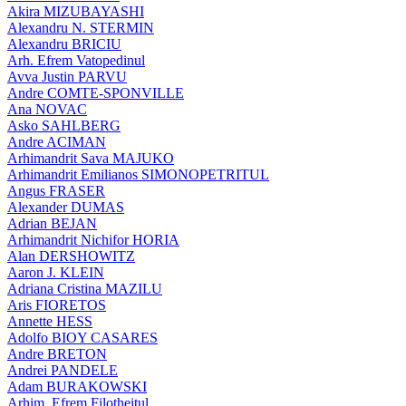
Akira MIZUBAYASHI
Alexandru N. STERMIN
Alexandru BRICIU
Arh. Efrem Vatopedinul
Avva Justin PARVU
Andre COMTE-SPONVILLE
Ana NOVAC
Asko SAHLBERG
Andre ACIMAN
Arhimandrit Sava MAJUKO
Arhimandrit Emilianos SIMONOPETRITUL
Angus FRASER
Alexander DUMAS
Adrian BEJAN
Arhimandrit Nichifor HORIA
Alan DERSHOWITZ
Aaron J. KLEIN
Adriana Cristina MAZILU
Aris FIORETOS
Annette HESS
Adolfo BIOY CASARES
Andre BRETON
Andrei PANDELE
Adam BURAKOWSKI
Arhim. Efrem Filotheitul