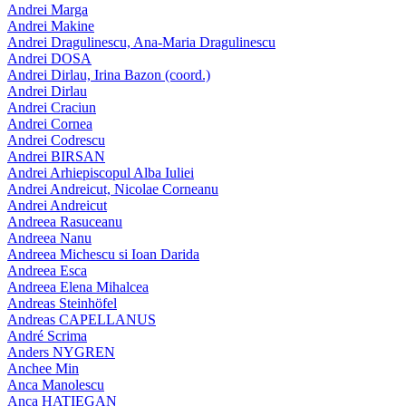
Andrei Marga
Andrei Makine
Andrei Dragulinescu, Ana-Maria Dragulinescu
Andrei DOSA
Andrei Dirlau, Irina Bazon (coord.)
Andrei Dirlau
Andrei Craciun
Andrei Cornea
Andrei Codrescu
Andrei BIRSAN
Andrei Arhiepiscopul Alba Iuliei
Andrei Andreicut, Nicolae Corneanu
Andrei Andreicut
Andreea Rasuceanu
Andreea Nanu
Andreea Michescu si Ioan Darida
Andreea Esca
Andreea Elena Mihalcea
Andreas Steinhöfel
Andreas CAPELLANUS
André Scrima
Anders NYGREN
Anchee Min
Anca Manolescu
Anca HATIEGAN