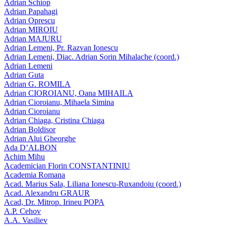
Adrian Schiop
Adrian Papahagi
Adrian Oprescu
Adrian MIROIU
Adrian MAJURU
Adrian Lemeni, Pr. Razvan Ionescu
Adrian Lemeni, Diac. Adrian Sorin Mihalache (coord.)
Adrian Lemeni
Adrian Guta
Adrian G. ROMILA
Adrian CIOROIANU, Oana MIHAILA
Adrian Cioroianu, Mihaela Simina
Adrian Cioroianu
Adrian Chiaga, Cristina Chiaga
Adrian Boldisor
Adrian Alui Gheorghe
Ada D’ALBON
Achim Mihu
Academician Florin CONSTANTINIU
Academia Romana
Acad. Marius Sala, Liliana Ionescu-Ruxandoiu (coord.)
Acad. Alexandru GRAUR
Acad, Dr. Mitrop. Irineu POPA
A.P. Cehov
A.A. Vasiliev