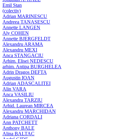
Emil Stan
(colectiv)
Adrian MARINESCU
Andreea TANASESCU
Annette LANGEN
Aly COHEN
Annette BJERGFELDT
Alexandru ARAMA
Alexandru MEXI
Anca STANGACIU
Arhim. Elisei NEDESCU
arhim. Antipa BURGHELEA
Adrin Dragos DEFTA
Augustin IOAN
Adrian ADASCALITEI
Alin VARA
Anca VASILIU
Alexandra TARZIU
Arhid. Laurean MIRCEA
Alexandru MARCHIDAN
Adriana CORDALI
Ann PATCHETT
Anthony BALE
Alina BALTAC