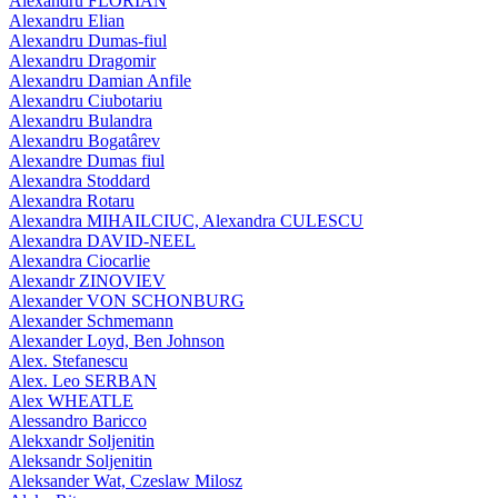
Alexandru FLORIAN
Alexandru Elian
Alexandru Dumas-fiul
Alexandru Dragomir
Alexandru Damian Anfile
Alexandru Ciubotariu
Alexandru Bulandra
Alexandru Bogatârev
Alexandre Dumas fiul
Alexandra Stoddard
Alexandra Rotaru
Alexandra MIHAILCIUC, Alexandra CULESCU
Alexandra DAVID-NEEL
Alexandra Ciocarlie
Alexandr ZINOVIEV
Alexander VON SCHONBURG
Alexander Schmemann
Alexander Loyd, Ben Johnson
Alex. Stefanescu
Alex. Leo SERBAN
Alex WHEATLE
Alessandro Baricco
Alekxandr Soljenitin
Aleksandr Soljenitin
Aleksander Wat, Czeslaw Milosz