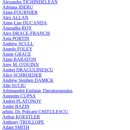
Alexandra TICHINDELEAN
Adriana JDERU
Alain-FOURNIER
Alex ALLAN
Anne-Lise DUCANDA
Anuradha ROY
Alex DRACE-FRANCIS
Anja PORTIN
Andrew SCULL
Angelo FOLEY
Annie GRACE
Alain BARATON
Amy M. O'QUINN
Andrei DRAGULINESCU
Alice SCHROEDER
Andrew Stephen DAMICK
Alin SUCIU
Arhimandrit Epifanie Theodoropoulos
Augustin CUPSA
Andrei PLATONOV
Andre BAZIN
arhim. Dr. Policarp CHITULESCU
Arthur KOESTLER
Anthony TROLLOPE
Adam SMITH