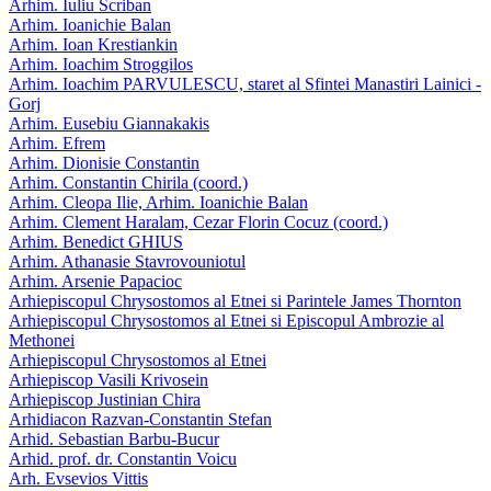
Arhim. Iuliu Scriban
Arhim. Ioanichie Balan
Arhim. Ioan Krestiankin
Arhim. Ioachim Stroggilos
Arhim. Ioachim PARVULESCU, staret al Sfintei Manastiri Lainici -
Gorj
Arhim. Eusebiu Giannakakis
Arhim. Efrem
Arhim. Dionisie Constantin
Arhim. Constantin Chirila (coord.)
Arhim. Cleopa Ilie, Arhim. Ioanichie Balan
Arhim. Clement Haralam, Cezar Florin Cocuz (coord.)
Arhim. Benedict GHIUS
Arhim. Athanasie Stavrovouniotul
Arhim. Arsenie Papacioc
Arhiepiscopul Chrysostomos al Etnei si Parintele James Thornton
Arhiepiscopul Chrysostomos al Etnei si Episcopul Ambrozie al
Methonei
Arhiepiscopul Chrysostomos al Etnei
Arhiepiscop Vasili Krivosein
Arhiepiscop Justinian Chira
Arhidiacon Razvan-Constantin Stefan
Arhid. Sebastian Barbu-Bucur
Arhid. prof. dr. Constantin Voicu
Arh. Evsevios Vittis