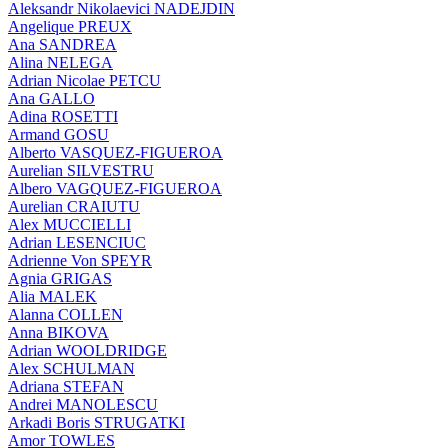
Aleksandr Nikolaevici NADEJDIN
Angelique PREUX
Ana SANDREA
Alina NELEGA
Adrian Nicolae PETCU
Ana GALLO
Adina ROSETTI
Armand GOSU
Alberto VASQUEZ-FIGUEROA
Aurelian SILVESTRU
Albero VAGQUEZ-FIGUEROA
Aurelian CRAIUTU
Alex MUCCIELLI
Adrian LESENCIUC
Adrienne Von SPEYR
Agnia GRIGAS
Alia MALEK
Alanna COLLEN
Anna BIKOVA
Adrian WOOLDRIDGE
Alex SCHULMAN
Adriana STEFAN
Andrei MANOLESCU
Arkadi Boris STRUGATKI
Amor TOWLES