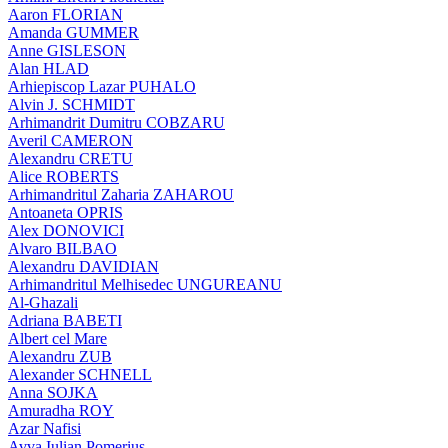
Aaron FLORIAN
Amanda GUMMER
Anne GISLESON
Alan HLAD
Arhiepiscop Lazar PUHALO
Alvin J. SCHMIDT
Arhimandrit Dumitru COBZARU
Averil CAMERON
Alexandru CRETU
Alice ROBERTS
Arhimandritul Zaharia ZAHAROU
Antoaneta OPRIS
Alex DONOVICI
Alvaro BILBAO
Alexandru DAVIDIAN
Arhimandritul Melhisedec UNGUREANU
Al-Ghazali
Adriana BABETI
Albert cel Mare
Alexandru ZUB
Alexander SCHNELL
Anna SOJKA
Amuradha ROY
Azar Nafisi
Avva Iulian Pomerius