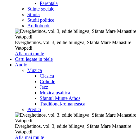
Parentala
Stiinte sociale
Stiinta
Studii politice
Audiobook
Everghetinos, vol. 3, editie bilingva, Sfanta Mare Manastire
Vatopedi
Afla mai multe
Carti legate in piele
Audio
Muzica
Clasica
Colinde
Jazz
Muzica psaltica
Sfantul Munte Athos
Traditional-romaneasca
Predici
Everghetinos, vol. 3, editie bilingva, Sfanta Mare Manastire
Vatopedi
Afla mai multe