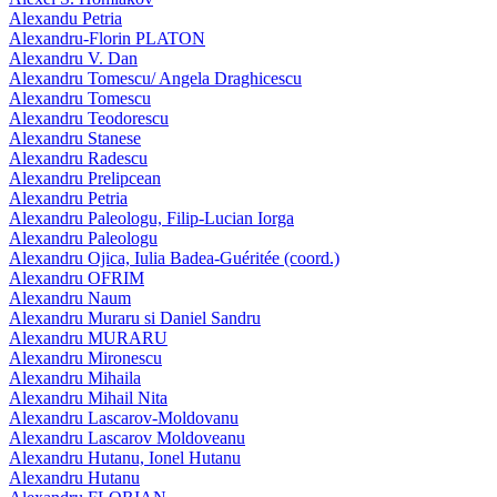
Alexandu Petria
Alexandru-Florin PLATON
Alexandru V. Dan
Alexandru Tomescu/ Angela Draghicescu
Alexandru Tomescu
Alexandru Teodorescu
Alexandru Stanese
Alexandru Radescu
Alexandru Prelipcean
Alexandru Petria
Alexandru Paleologu, Filip-Lucian Iorga
Alexandru Paleologu
Alexandru Ojica, Iulia Badea-Guéritée (coord.)
Alexandru OFRIM
Alexandru Naum
Alexandru Muraru si Daniel Sandru
Alexandru MURARU
Alexandru Mironescu
Alexandru Mihaila
Alexandru Mihail Nita
Alexandru Lascarov-Moldovanu
Alexandru Lascarov Moldoveanu
Alexandru Hutanu, Ionel Hutanu
Alexandru Hutanu