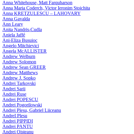
Anna Whitehouse, Matt Farquharson
Anna Maria Coderch, Victor Ieronim Stoichita
Anna KRETZULESCU – LAHOVARY
Anna Gavalda
Ann Leary
Anita Nandris-Cudla
Aniela Jaffé
Ani-Eliza Busuioc
Angelo Mitchievici
Angela McALLISTER
Andrew Welburn
Andrew Solomon
Andrew Sean GREER
Andrew Matthews
Andrew J. Sopko
Andrei Tarkovski
Andrei Sarii
Andrei Ruse
Andrei POPESCU
Andrei Pogorilowski
Andrei Plesu, Gabriel Liiceanu
AndreI Plesu
Andrei PIPPIDI
Andrei PANTU
Andrei Oisteanu