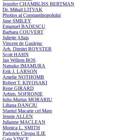
Jennifer CHAMBLISS BERTMAN
Dr. Mihail LITVAK
Photios al Constantinopolului
Jane SMILEY
Emanuel BADESCU
Barbara COUVERT
Juliette Allais
Vincent de Gaulejac
Arh. Dimitri ROYSTER
Scott HAHN
Jan Willem BOS
Natsuko IMAMURA
Erik J. LARSON
Amelie NOTHOMB
Robert T. KIYOSAKI
Rene GIRARD
Arhim. SOFRONIE
Iuliu-Marius MORARIU
Liliana DANCIU
Sfantul Macarie cel Mare
Jennie ALLEN
Julianne MACLEAN
Monica L. SMITH
Parintele Cleopa ILIE
Gaia VINCE