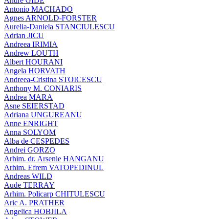
André GIDE
Antonio MACHADO
Agnes ARNOLD-FORSTER
Aurelia-Daniela STANCIULESCU
Adrian JICU
Andreea IRIMIA
Andrew LOUTH
Albert HOURANI
Angela HORVATH
Andreea-Cristina STOICESCU
Anthony M. CONIARIS
Andrea MARA
Asne SEIERSTAD
Adriana UNGUREANU
Anne ENRIGHT
Anna SOLYOM
Alba de CESPEDES
Andrei GORZO
Arhim. dr. Arsenie HANGANU
Arhim. Efrem VATOPEDINUL
Andreas WILD
Aude TERRAY
Arhim. Policarp CHITULESCU
Aric A. PRATHER
Angelica HOBJILA