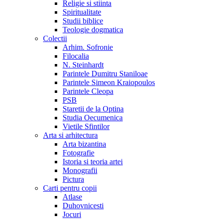
Religie si stiinta
Spiritualitate
Studii biblice
Teologie dogmatica
Colectii
Arhim. Sofronie
Filocalia
N. Steinhardt
Parintele Dumitru Staniloae
Parintele Simeon Kraiopoulos
Parintele Cleopa
PSB
Staretii de la Optina
Studia Oecumenica
Vietile Sfintilor
Arta si arhitectura
Arta bizantina
Fotografie
Istoria si teoria artei
Monografii
Pictura
Carti pentru copii
Atlase
Duhovnicesti
Jocuri