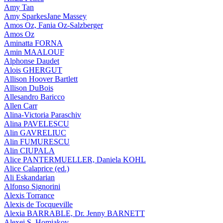
Amy Tan
Amy SparkesJane Massey
Amos Oz, Fania Oz-Salzberger
Amos Oz
Aminatta FORNA
Amin MAALOUF
Alphonse Daudet
Alois GHERGUT
Allison Hoover Bartlett
Allison DuBois
Allesandro Baricco
Allen Carr
Alina-Victoria Paraschiv
Alina PAVELESCU
Alin GAVRELIUC
Alin FUMURESCU
Alin CIUPALA
Alice PANTERMUELLER, Daniela KOHL
Alice Calaprice (ed.)
Ali Eskandarian
Alfonso Signorini
Alexis Torrance
Alexis de Tocqueville
Alexia BARRABLE, Dr. Jenny BARNETT
Alexei S. Homiakov