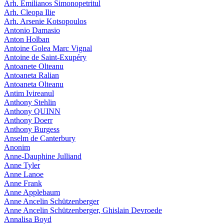
Arh. Emilianos Simonopetritul
Arh. Cleopa Ilie
Arh. Arsenie Kotsopoulos
Antonio Damasio
Anton Holban
Antoine Golea Marc Vignal
Antoine de Saint-Exupéry
Antoanete Olteanu
Antoaneta Ralian
Antoaneta Olteanu
Antim Ivireanul
Anthony Stehlin
Anthony QUINN
Anthony Doerr
Anthony Burgess
Anselm de Canterbury
Anonim
Anne-Dauphine Julliand
Anne Tyler
Anne Lanoe
Anne Frank
Anne Applebaum
Anne Ancelin Schützenberger
Anne Ancelin Schützenberger, Ghislain Devroede
Annalisa Boyd