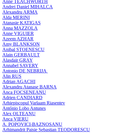
Anne TEACHWORTH
Andrei Daniel MIHALCA
Alexandru ARMA
Alda MERINI
Atanasie KATIGAS
Anna MAZZOLA
Anne VIGUIER
Azeem AZHAR
Amy BLANKSON
Anibal STOENESCU
Alain GERBAULT
Alasdair GRAY
Annabel SAVERY
Antonio DE NEBRIJA
Alin RUS
Adrian AGACHI
Alexandru Atanase BARNA
Anca FOCSENEANU
Adrien CANDIARD
Arhiepiscopul Varlaam Riasentev
António Lobo Antunes
Alex OLTEANU
Anca VIERU
A. POPOVICI-BAZNOSANU
Arhimandrit Paisie Sebastian TEODORESCU