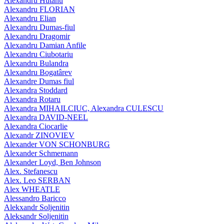
Alexandru Hutanu
Alexandru FLORIAN
Alexandru Elian
Alexandru Dumas-fiul
Alexandru Dragomir
Alexandru Damian Anfile
Alexandru Ciubotariu
Alexandru Bulandra
Alexandru Bogatârev
Alexandre Dumas fiul
Alexandra Stoddard
Alexandra Rotaru
Alexandra MIHAILCIUC, Alexandra CULESCU
Alexandra DAVID-NEEL
Alexandra Ciocarlie
Alexandr ZINOVIEV
Alexander VON SCHONBURG
Alexander Schmemann
Alexander Loyd, Ben Johnson
Alex. Stefanescu
Alex. Leo SERBAN
Alex WHEATLE
Alessandro Baricco
Alekxandr Soljenitin
Aleksandr Soljenitin