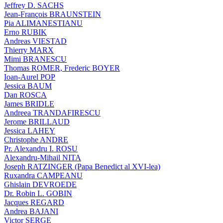
Jeffrey D. SACHS
Jean-François BRAUNSTEIN
Pia ALIMANESTIANU
Erno RUBIK
Andreas VIESTAD
Thierry MARX
Mimi BRANESCU
Thomas ROMER, Frederic BOYER
Ioan-Aurel POP
Jessica BAUM
Dan ROSCA
James BRIDLE
Andreea TRANDAFIRESCU
Jerome BRILLAUD
Jessica LAHEY
Christophe ANDRE
Pr. Alexandru I. ROSU
Alexandru-Mihail NITA
Joseph RATZINGER (Papa Benedict al XVI-lea)
Ruxandra CAMPEANU
Ghislain DEVROEDE
Dr. Robin L. GOBIN
Jacques REGARD
Andrea BAJANI
Victor SERGE