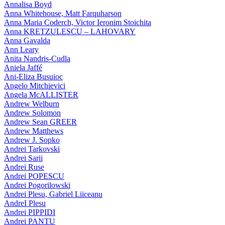
Annalisa Boyd
Anna Whitehouse, Matt Farquharson
Anna Maria Coderch, Victor Ieronim Stoichita
Anna KRETZULESCU – LAHOVARY
Anna Gavalda
Ann Leary
Anita Nandris-Cudla
Aniela Jaffé
Ani-Eliza Busuioc
Angelo Mitchievici
Angela McALLISTER
Andrew Welburn
Andrew Solomon
Andrew Sean GREER
Andrew Matthews
Andrew J. Sopko
Andrei Tarkovski
Andrei Sarii
Andrei Ruse
Andrei POPESCU
Andrei Pogorilowski
Andrei Plesu, Gabriel Liiceanu
AndreI Plesu
Andrei PIPPIDI
Andrei PANTU