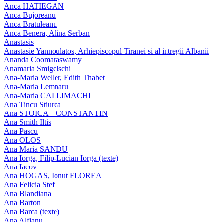
Anca HATIEGAN
Anca Bujoreanu
Anca Bratuleanu
Anca Benera, Alina Serban
Anastasis
Anastasie Yannoulatos, Arhiepiscopul Tiranei si al intregii Albanii
Ananda Coomaraswamy
Anamaria Smigelschi
Ana-Maria Weller, Edith Thabet
Ana-Maria Lemnaru
Ana-Maria CALLIMACHI
Ana Tincu Stiurca
Ana STOICA – CONSTANTIN
Ana Smith Iltis
Ana Pascu
Ana OLOS
Ana Maria SANDU
Ana Iorga, Filip-Lucian Iorga (texte)
Ana Iacov
Ana HOGAS, Ionut FLOREA
Ana Felicia Stef
Ana Blandiana
Ana Barton
Ana Barca (texte)
Ana Alfianu