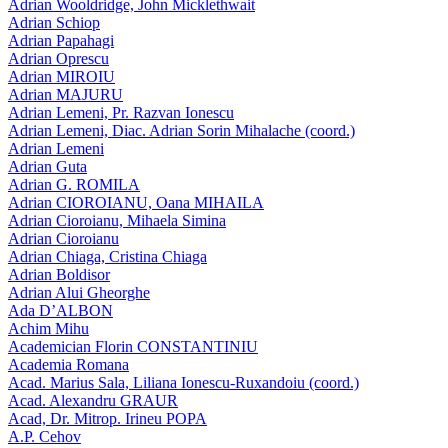
Adrian Wooldridge, John Micklethwait
Adrian Schiop
Adrian Papahagi
Adrian Oprescu
Adrian MIROIU
Adrian MAJURU
Adrian Lemeni, Pr. Razvan Ionescu
Adrian Lemeni, Diac. Adrian Sorin Mihalache (coord.)
Adrian Lemeni
Adrian Guta
Adrian G. ROMILA
Adrian CIOROIANU, Oana MIHAILA
Adrian Cioroianu, Mihaela Simina
Adrian Cioroianu
Adrian Chiaga, Cristina Chiaga
Adrian Boldisor
Adrian Alui Gheorghe
Ada D’ALBON
Achim Mihu
Academician Florin CONSTANTINIU
Academia Romana
Acad. Marius Sala, Liliana Ionescu-Ruxandoiu (coord.)
Acad. Alexandru GRAUR
Acad, Dr. Mitrop. Irineu POPA
A.P. Cehov