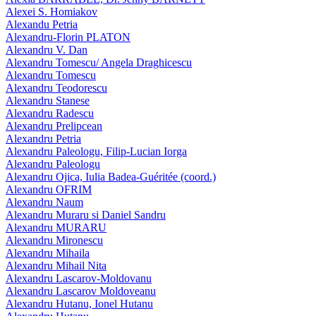
Alexei S. Homiakov
Alexandu Petria
Alexandru-Florin PLATON
Alexandru V. Dan
Alexandru Tomescu/ Angela Draghicescu
Alexandru Tomescu
Alexandru Teodorescu
Alexandru Stanese
Alexandru Radescu
Alexandru Prelipcean
Alexandru Petria
Alexandru Paleologu, Filip-Lucian Iorga
Alexandru Paleologu
Alexandru Ojica, Iulia Badea-Guéritée (coord.)
Alexandru OFRIM
Alexandru Naum
Alexandru Muraru si Daniel Sandru
Alexandru MURARU
Alexandru Mironescu
Alexandru Mihaila
Alexandru Mihail Nita
Alexandru Lascarov-Moldovanu
Alexandru Lascarov Moldoveanu
Alexandru Hutanu, Ionel Hutanu