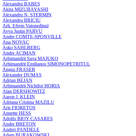
Alexandru BABES
Akira MIZUBAYASHI
Alexandru N. STERMIN
Alexandru BRICIU
Arh. Efrem Vatopedinul
Avva Justin PARVU
Andre COMTE-SPONVILLE
Ana NOVAC
Asko SAHLBERG
Andre ACIMAN
Arhimandrit Sava MAJUKO
Arhimandrit Emilianos SIMONOPETRITUL
Angus FRASER
Alexander DUMAS
Adrian BEJAN
Arhimandrit Nichifor HORIA
Alan DERSHOWITZ
Aaron J. KLEIN
Adriana Cristina MAZILU
Aris FIORETOS
Annette HESS
Adolfo BIOY CASARES
Andre BRETON
Andrei PANDELE
Adam BURAKOWSKI