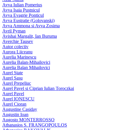
Avva Iulian Pomerius
Avva Isaia Pustnicul
Avva Evagrie Ponticul
Avva Eustratie (Golovanski)
Avva Ammona si Avva Zosima
Avril Pyman
Avishai Margalit, Ian Buruma
Averchie Tausev
Autor colectiv
Aurora Liiceanu
Aurelia Marinescu
Aurelia Balan-Mihailovici
Aurelia Balan Mihailovici
Aurel State
Aurel Sasu
Aurel Prepeliuc
Aurel Pavel si Ciprian Iulian Toroczkai
Aurel Pavel
Aurel IONESCU
Aurel Cioran
Augustine Casiday
Augustin Ioan
Augosto MONTERROSSO
Athanasios S. FRANGOPOULOS