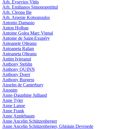
Arh. Evsevios Vittis
Arh. Emilianos Simonopetritul
Arh. Cleopa Ilie
Arh. Arsenie Kotsopoulos
Antonio Damasio
Anton Holban
Antoine Golea Marc Vignal
Antoine de Saint-Exupéry
Antoanete Olteanu
Antoaneta Ralian
Antoaneta Olteanu
Antim Ivireanul
Anthony Stehlin
Anthony QUINN
Anthony Doerr
Anthony Burgess
Anselm de Canterbury
Anonim
Anne-Dauphine Julliand
Anne Tyler
Anne Lanoe
Anne Frank
Anne Applebaum
Anne Ancelin Schützenberger
Anne Ancelin Schützenberger, Ghislain Devroede