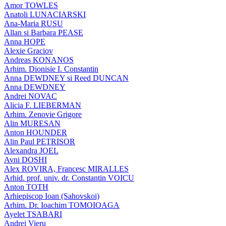
Amor TOWLES
Anatoli LUNACIARSKI
Ana-Maria RUSU
Allan si Barbara PEASE
Anna HOPE
Alexie Graciov
Andreas KONANOS
Arhim. Dionisie I. Constantin
Anna DEWDNEY si Reed DUNCAN
Anna DEWDNEY
Andrei NOVAC
Alicia F. LIEBERMAN
Arhim. Zenovie Grigore
Alin MURESAN
Anton HOUNDER
Alin Paul PETRISOR
Alexandra JOEL
Avni DOSHI
Alex ROVIRA, Francesc MIRALLES
Arhid. prof. univ. dr. Constantin VOICU
Anton TOTH
Arhiepiscop Ioan (Sahovskoi)
Arhim. Dr. Ioachim TOMOIOAGA
Ayelet TSABARI
Andrei Vieru