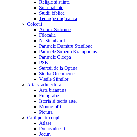
Religie si stiinta
Spiritualitate
Studii biblice
Teologie dogmatica
Colectii
Arhim. Sofronie
Filocalia
N. Steinhardt
Parintele Dumitru Staniloae
Parintele Simeon Kraiopoulos
Parintele Cleopa
PSB
Staretii de la Optina
Studia Oecumenica
Vietile Sfintilor
Arta si arhitectura
Arta bizantina
Fotografie
Istoria si teoria artei
Monografii
Pictura
Carti pentru copii
Atlase
Duhovnicesti
Jocuri