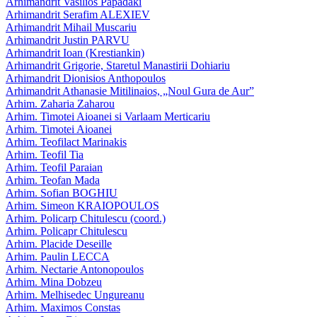
Arhimandrit Vasilios Papadaki
Arhimandrit Serafim ALEXIEV
Arhimandrit Mihail Muscariu
Arhimandrit Justin PARVU
Arhimandrit Ioan (Krestiankin)
Arhimandrit Grigorie, Staretul Manastirii Dohiariu
Arhimandrit Dionisios Anthopoulos
Arhimandrit Athanasie Mitilinaios, „Noul Gura de Aur”
Arhim. Zaharia Zaharou
Arhim. Timotei Aioanei si Varlaam Merticariu
Arhim. Timotei Aioanei
Arhim. Teofilact Marinakis
Arhim. Teofil Tia
Arhim. Teofil Paraian
Arhim. Teofan Mada
Arhim. Sofian BOGHIU
Arhim. Simeon KRAIOPOULOS
Arhim. Policarp Chitulescu (coord.)
Arhim. Policapr Chitulescu
Arhim. Placide Deseille
Arhim. Paulin LECCA
Arhim. Nectarie Antonopoulos
Arhim. Mina Dobzeu
Arhim. Melhisedec Ungureanu
Arhim. Maximos Constas