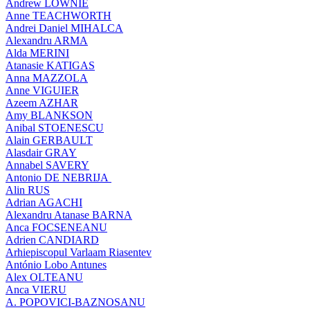
Andrew LOWNIE
Anne TEACHWORTH
Andrei Daniel MIHALCA
Alexandru ARMA
Alda MERINI
Atanasie KATIGAS
Anna MAZZOLA
Anne VIGUIER
Azeem AZHAR
Amy BLANKSON
Anibal STOENESCU
Alain GERBAULT
Alasdair GRAY
Annabel SAVERY
Antonio DE NEBRIJA
Alin RUS
Adrian AGACHI
Alexandru Atanase BARNA
Anca FOCSENEANU
Adrien CANDIARD
Arhiepiscopul Varlaam Riasentev
António Lobo Antunes
Alex OLTEANU
Anca VIERU
A. POPOVICI-BAZNOSANU