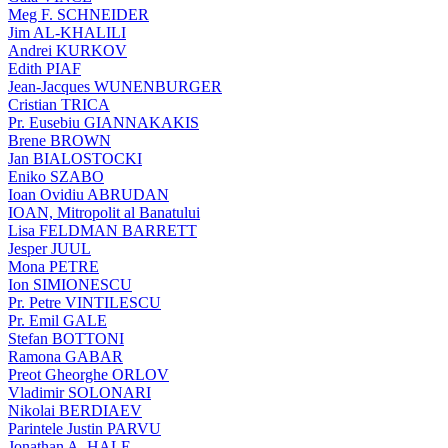
Meg F. SCHNEIDER
Jim AL-KHALILI
Andrei KURKOV
Edith PIAF
Jean-Jacques WUNENBURGER
Cristian TRICA
Pr. Eusebiu GIANNAKAKIS
Brene BROWN
Jan BIALOSTOCKI
Eniko SZABO
Ioan Ovidiu ABRUDAN
IOAN, Mitropolit al Banatului
Lisa FELDMAN BARRETT
Jesper JUUL
Mona PETRE
Ion SIMIONESCU
Pr. Petre VINTILESCU
Pr. Emil GALE
Stefan BOTTONI
Ramona GABAR
Preot Gheorghe ORLOV
Vladimir SOLONARI
Nikolai BERDIAEV
Parintele Justin PARVU
Jonathan A. HALE