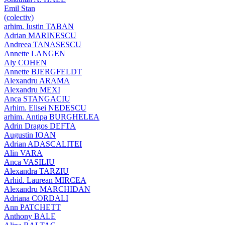
Emil Stan
(colectiv)
arhim. Iustin TABAN
Adrian MARINESCU
Andreea TANASESCU
Annette LANGEN
Aly COHEN
Annette BJERGFELDT
Alexandru ARAMA
Alexandru MEXI
Anca STANGACIU
Arhim. Elisei NEDESCU
arhim. Antipa BURGHELEA
Adrin Dragos DEFTA
Augustin IOAN
Adrian ADASCALITEI
Alin VARA
Anca VASILIU
Alexandra TARZIU
Arhid. Laurean MIRCEA
Alexandru MARCHIDAN
Adriana CORDALI
Ann PATCHETT
Anthony BALE