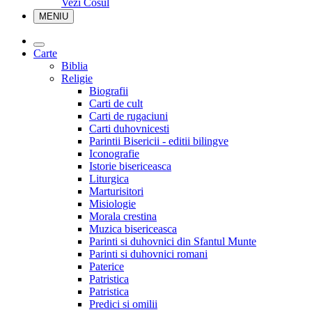
Vezi Cosul
MENIU
Carte
Biblia
Religie
Biografii
Carti de cult
Carti de rugaciuni
Carti duhovnicesti
Parintii Bisericii - editii bilingve
Iconografie
Istorie bisericeasca
Liturgica
Marturisitori
Misiologie
Morala crestina
Muzica bisericeasca
Parinti si duhovnici din Sfantul Munte
Parinti si duhovnici romani
Paterice
Patristica
Patristica
Predici si omilii