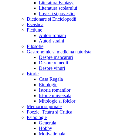
Literatura Fantasy
Literatura scolarului
Povesti si povestiri
Dictionare si Enciclopedii
Eseistica
Fictiune
Autori romani
Autori straini
Filosofie
Gastronomie si medicina naturista
Despre mancaruri
Despre remedii
Despre vinuri
Istorie
Casa Regala
Etnologie
Istoria romanilor
Istorie universala
Mitologie si folclor
Memorii si jurnale
Poezie, Teatru si Critica
Psihologie
Generala
Hobby
Motivationala