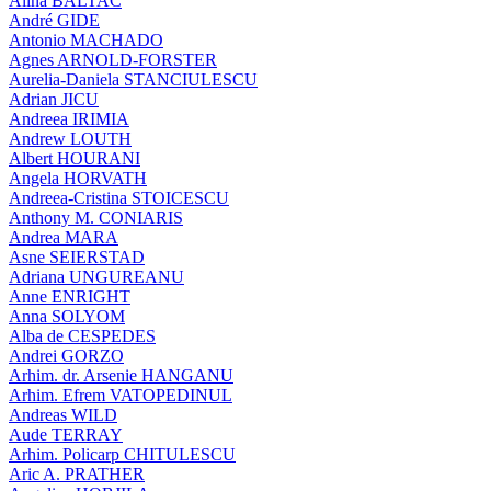
Alina BALTAC
André GIDE
Antonio MACHADO
Agnes ARNOLD-FORSTER
Aurelia-Daniela STANCIULESCU
Adrian JICU
Andreea IRIMIA
Andrew LOUTH
Albert HOURANI
Angela HORVATH
Andreea-Cristina STOICESCU
Anthony M. CONIARIS
Andrea MARA
Asne SEIERSTAD
Adriana UNGUREANU
Anne ENRIGHT
Anna SOLYOM
Alba de CESPEDES
Andrei GORZO
Arhim. dr. Arsenie HANGANU
Arhim. Efrem VATOPEDINUL
Andreas WILD
Aude TERRAY
Arhim. Policarp CHITULESCU
Aric A. PRATHER