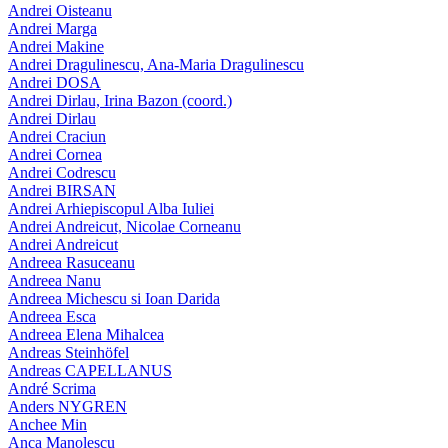
Andrei Oisteanu
Andrei Marga
Andrei Makine
Andrei Dragulinescu, Ana-Maria Dragulinescu
Andrei DOSA
Andrei Dirlau, Irina Bazon (coord.)
Andrei Dirlau
Andrei Craciun
Andrei Cornea
Andrei Codrescu
Andrei BIRSAN
Andrei Arhiepiscopul Alba Iuliei
Andrei Andreicut, Nicolae Corneanu
Andrei Andreicut
Andreea Rasuceanu
Andreea Nanu
Andreea Michescu si Ioan Darida
Andreea Esca
Andreea Elena Mihalcea
Andreas Steinhöfel
Andreas CAPELLANUS
André Scrima
Anders NYGREN
Anchee Min
Anca Manolescu