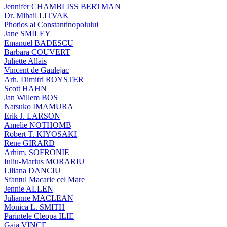
Jennifer CHAMBLISS BERTMAN
Dr. Mihail LITVAK
Photios al Constantinopolului
Jane SMILEY
Emanuel BADESCU
Barbara COUVERT
Juliette Allais
Vincent de Gaulejac
Arh. Dimitri ROYSTER
Scott HAHN
Jan Willem BOS
Natsuko IMAMURA
Erik J. LARSON
Amelie NOTHOMB
Robert T. KIYOSAKI
Rene GIRARD
Arhim. SOFRONIE
Iuliu-Marius MORARIU
Liliana DANCIU
Sfantul Macarie cel Mare
Jennie ALLEN
Julianne MACLEAN
Monica L. SMITH
Parintele Cleopa ILIE
Gaia VINCE