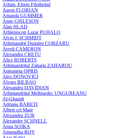
Arhim. Efrem Filotheitul
Aaron FLORIAN
Amanda GUMMER
Anne GISLESON
Alan HLAD
Arhiepiscop Lazar PUHALO
Alvin J. SCHMIDT
Arhimandrit Dumitru COBZARU
Averil CAMERON
Alexandru CRETU
Alice ROBERTS
Arhimandritul Zaharia ZAHAROU
Antoaneta OPRIS
Alex DONOVICI
Alvaro BILBAO
Alexandru DAVIDIAN
Arhimandritul Melhisedec UNGUREANU
Al-Ghazali
Adriana BABETI
Albert cel Mare
Alexandru ZUB
Alexander SCHNELL
Anna SOJKA
Amuradha ROY
Azar Nafisi