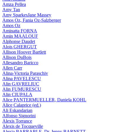
Amza Pellea
Amy Tan
Amy SparkesJane Massey
Amos Oz, Fania Oz-Salzberger
Amos Oz
Aminatta FORNA
Amin MAALOUF
Alphonse Daudet
Alois GHERGUT
Allison Hoover Bartlett
Allison DuBois
Allesandro Baricco
Allen Carr
Alina-Victoria Paraschiv
Alina PAVELESCU
Alin GAVRELIUC
Alin FUMURESCU
Alin CIUPALA
Alice PANTERMUELLER, Daniela KOHL
Alice Calaprice (ed.)
Ali Eskandarian
Alfonso Signorini
Alexis Torrance
Alexis de Tocqueville
Alexia BARRABLE, Dr. Jenny BARNETT