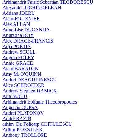
Arhimandrit Paisie Sebastian TEODORESCU
Alexandra TICHINDELEAN
Adriana JDERU
Alain-FOURNIER
Alex ALLAN
Anne-Lise DUCANDA
Anuradha ROY
Alex DRACE-FRANCIS
Anja PORTIN
Andrew SCULL
Angelo FOLEY
Annie GRACE
Alain BARATON
Amy M. O'QUINN
Andrei DRAGULINESCU
Alice SCHROEDER
Andrew Stephen DAMICK
Alin SUCIU
Arhimandrit Epifanie Theodoropoulos
Augustin CUPSA
Andrei PLATONOV
Andre BAZIN
arhim. Dr. Policarp CHITULESCU
Arthur KOESTLER
Anthony TROLLOPE