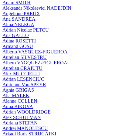
Adam SMITH
Aleksandr Nikolaevici NADEJDIN
Angelique PREUX
Ana SANDREA
Alina NELEGA
Adrian Nicolae PETCU
Ana GALLO
Adina ROSETTI
Armand GOSU
Alberto VASQUEZ-FIGUEROA
Aurelian SILVESTRU
Albero VAGQUEZ-FIGUEROA
Aurelian CRAIUTU
Alex MUCCIELLI
Adrian LESENCIUC
Adrienne Von SPEYR
Agnia GRIGAS
Alia MALEK
Alanna COLLEN
Anna BIKOVA
Adrian WOOLDRIDGE
Alex SCHULMAN
Adriana STEFAN
Andrei MANOLESCU
Arkadi Boris STRUGATKI