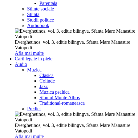
Parentala
Stiinte sociale
Stiinta
Studii politice
Audiobook
Everghetinos, vol. 3, editie bilingva, Sfanta Mare Manastire
Vatopedi
Afla mai multe
Carti legate in piele
Audio
Muzica
Clasica
Colinde
Jazz
Muzica psaltica
Sfantul Munte Athos
Traditional-romaneasca
Predici
Everghetinos, vol. 3, editie bilingva, Sfanta Mare Manastire
Vatopedi
Afla mai multe