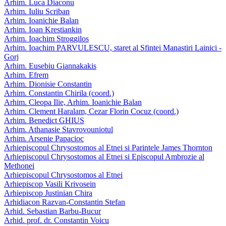
Arhim. Luca Diaconu
Arhim. Iuliu Scriban
Arhim. Ioanichie Balan
Arhim. Ioan Krestiankin
Arhim. Ioachim Stroggilos
Arhim. Ioachim PARVULESCU, staret al Sfintei Manastiri Lainici -
Gorj
Arhim. Eusebiu Giannakakis
Arhim. Efrem
Arhim. Dionisie Constantin
Arhim. Constantin Chirila (coord.)
Arhim. Cleopa Ilie, Arhim. Ioanichie Balan
Arhim. Clement Haralam, Cezar Florin Cocuz (coord.)
Arhim. Benedict GHIUS
Arhim. Athanasie Stavrovouniotul
Arhim. Arsenie Papacioc
Arhiepiscopul Chrysostomos al Etnei si Parintele James Thornton
Arhiepiscopul Chrysostomos al Etnei si Episcopul Ambrozie al
Methonei
Arhiepiscopul Chrysostomos al Etnei
Arhiepiscop Vasili Krivosein
Arhiepiscop Justinian Chira
Arhidiacon Razvan-Constantin Stefan
Arhid. Sebastian Barbu-Bucur
Arhid. prof. dr. Constantin Voicu