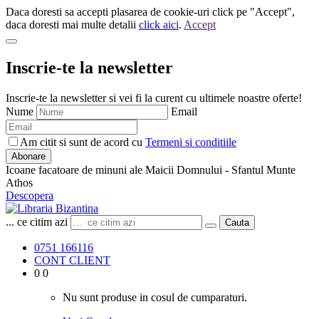
Daca doresti sa accepti plasarea de cookie-uri click pe "Accept",
daca doresti mai multe detalii
click aici
.
Accept
Inscrie-te la newsletter
Inscrie-te la newsletter si vei fi la curent cu ultimele noastre oferte!
Nume
Email
Am citit si sunt de acord cu
Termeni si conditiile
Abonare
Icoane facatoare de minuni ale Maicii Domnului - Sfantul Munte
Athos
Descopera
... ce citim azi
Cauta
0751 166116
CONT CLIENT
0
0
Nu sunt produse in cosul de cumparaturi.