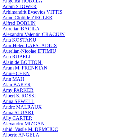
Angelica HOBJILA
Adam STOWER
Arhimandrit Evsevios VITTIS
Anne Clotilde ZIEGLER
Alfred DOBLIN
Aurelian BACILA
Alexandru Valentin CRACIUN
Ana KOSTAKU
Ann-Helen LAESTADIUS
Aurelian-Nicolae IFTIMIU
Ana RUBELI
Alain de BOTTON
Aram Μ. FRENKIAN
Annie CHEN
Ann MAH
Alan BAKER
Amy PARKER
Albert S. ROSSI
Anna SEWELL
Andre MALRAUX
Anna STUART
Ally CARTER
Alexandru MIZGAN
arhid. Vasile M. DEMCIUC
Alberto ANGELA