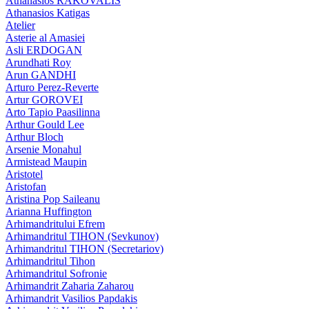
Athanasios RAKOVALIS
Athanasios Katigas
Atelier
Asterie al Amasiei
Asli ERDOGAN
Arundhati Roy
Arun GANDHI
Arturo Perez-Reverte
Artur GOROVEI
Arto Tapio Paasilinna
Arthur Gould Lee
Arthur Bloch
Arsenie Monahul
Armistead Maupin
Aristotel
Aristofan
Aristina Pop Saileanu
Arianna Huffington
Arhimandritului Efrem
Arhimandritul TIHON (Sevkunov)
Arhimandritul TIHON (Secretariov)
Arhimandritul Tihon
Arhimandritul Sofronie
Arhimandrit Zaharia Zaharou
Arhimandrit Vasilios Papdakis