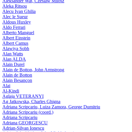
Aleksander Wat, Czeslaw Milosz
Aleka Ritsou
Alecu Ivan Ghilia
Alec le Sueur
Aldous Huxley
Aldo Ferrari
Alberto Manguel
Albert Einstein
Albert Camus
Alawiya Sobh
Alan Watts
Alan ALDA
Alain Durel
Alain de Botton, John Armstrong
Alain de Botton
Alain Besançon
Alai
Al-Kindi
Aglaja VETERANYI
Ag Jatkowska, Charles Ghigna
Adriana Scripcariu, Luiza Zamora, George Dumitriu
Adriana Scripcariu (coord.)
Adriana Scripcariu
Adriana GEORGESCU
Adrian-Silvan Ionescu