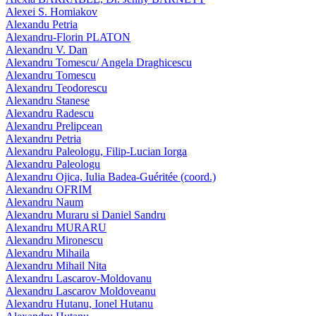
Alexei S. Homiakov
Alexandu Petria
Alexandru-Florin PLATON
Alexandru V. Dan
Alexandru Tomescu/ Angela Draghicescu
Alexandru Tomescu
Alexandru Teodorescu
Alexandru Stanese
Alexandru Radescu
Alexandru Prelipcean
Alexandru Petria
Alexandru Paleologu, Filip-Lucian Iorga
Alexandru Paleologu
Alexandru Ojica, Iulia Badea-Guéritée (coord.)
Alexandru OFRIM
Alexandru Naum
Alexandru Muraru si Daniel Sandru
Alexandru MURARU
Alexandru Mironescu
Alexandru Mihaila
Alexandru Mihail Nita
Alexandru Lascarov-Moldovanu
Alexandru Lascarov Moldoveanu
Alexandru Hutanu, Ionel Hutanu