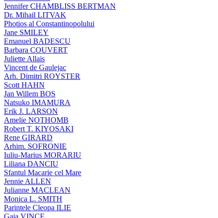
Jennifer CHAMBLISS BERTMAN
Dr. Mihail LITVAK
Photios al Constantinopolului
Jane SMILEY
Emanuel BADESCU
Barbara COUVERT
Juliette Allais
Vincent de Gaulejac
Arh. Dimitri ROYSTER
Scott HAHN
Jan Willem BOS
Natsuko IMAMURA
Erik J. LARSON
Amelie NOTHOMB
Robert T. KIYOSAKI
Rene GIRARD
Arhim. SOFRONIE
Iuliu-Marius MORARIU
Liliana DANCIU
Sfantul Macarie cel Mare
Jennie ALLEN
Julianne MACLEAN
Monica L. SMITH
Parintele Cleopa ILIE
Gaia VINCE