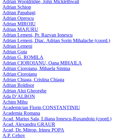
Adrian Wooldridge, John Micklethwait
Adrian Schiop
Adrian Papahagi
Adrian Oprescu
Adrian MIROIU
Adrian MAJURU
Adrian Lemeni, Pr. Razvan Ionescu
Adrian Lemeni, Diac. Adrian Sorin Mihalache (coord.)
Adrian Lemeni
Adrian Guta
Adrian G. ROMILA
Adrian CIOROIANU, Oana MIHAILA
Adrian Cioroianu, Mihaela Simina
Adrian Cioroianu
Adrian Chiaga, Cristina Chiaga
Adrian Boldisor
Adrian Alui Gheorghe
Ada D’ALBON
Achim Mihu
Academician Florin CONSTANTINIU
Academia Romana
Acad. Marius Sala, Liliana Ionescu-Ruxandoiu (coord.)
Acad. Alexandru GRAUR
Acad, Dr. Mitrop. Irineu POPA
A.P. Cehov