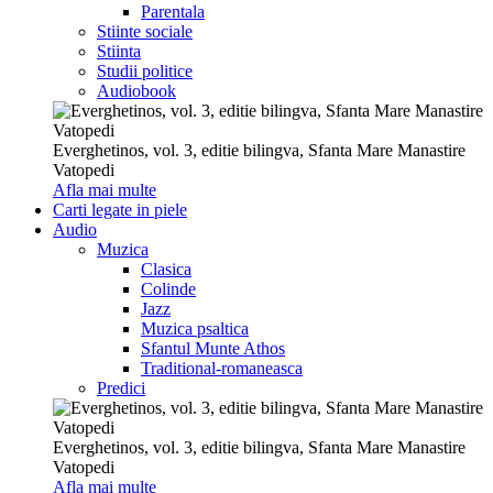
Parentala
Stiinte sociale
Stiinta
Studii politice
Audiobook
Everghetinos, vol. 3, editie bilingva, Sfanta Mare Manastire
Vatopedi
Afla mai multe
Carti legate in piele
Audio
Muzica
Clasica
Colinde
Jazz
Muzica psaltica
Sfantul Munte Athos
Traditional-romaneasca
Predici
Everghetinos, vol. 3, editie bilingva, Sfanta Mare Manastire
Vatopedi
Afla mai multe