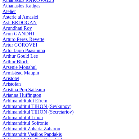
Athanasios RAKOVALIS
Athanasios Katigas
Atelier
Asterie al Amasiei
Asli ERDOGAN
Arundhati Roy
Arun GANDHI
Arturo Perez-Reverte
Artur GOROVEI
Arto Tapio Paasilinna
Arthur Gould Lee
Arthur Bloch
Arsenie Monahul
Armistead Maupin
Aristotel
Aristofan
Aristina Pop Saileanu
Arianna Huffington
Arhimandritului Efrem
Arhimandritul TIHON (Sevkunov)
Arhimandritul TIHON (Secretariov)
Arhimandritul Tihon
Arhimandritul Sofronie
Arhimandrit Zaharia Zaharou
Arhimandrit Vasilios Papdakis