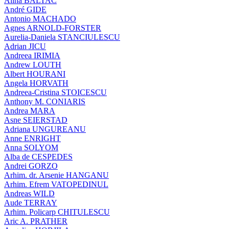
Alina BALTAC
André GIDE
Antonio MACHADO
Agnes ARNOLD-FORSTER
Aurelia-Daniela STANCIULESCU
Adrian JICU
Andreea IRIMIA
Andrew LOUTH
Albert HOURANI
Angela HORVATH
Andreea-Cristina STOICESCU
Anthony M. CONIARIS
Andrea MARA
Asne SEIERSTAD
Adriana UNGUREANU
Anne ENRIGHT
Anna SOLYOM
Alba de CESPEDES
Andrei GORZO
Arhim. dr. Arsenie HANGANU
Arhim. Efrem VATOPEDINUL
Andreas WILD
Aude TERRAY
Arhim. Policarp CHITULESCU
Aric A. PRATHER