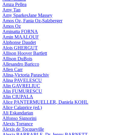
Amza Pellea
Amy Tan
Amy SparkesJane Massey
Amos Oz, Fania Oz-Salzberger
Amos Oz
Aminatta FORNA
Amin MAALOUF
Alphonse Daudet
Alois GHERGUT
Allison Hoover Bartlett
Allison DuBois
Allesandro Baricco
Allen Carr
Alina-Victoria Paraschiv
Alina PAVELESCU
Alin GAVRELIUC
Alin FUMURESCU
Alin CIUPALA
Alice PANTERMUELLER, Daniela KOHL
Alice Calaprice (ed.)
Ali Eskandarian
Alfonso Signorini
Alexis Torrance
Alexis de Tocqueville
Alexia BARRABLE, Dr. Jenny BARNETT