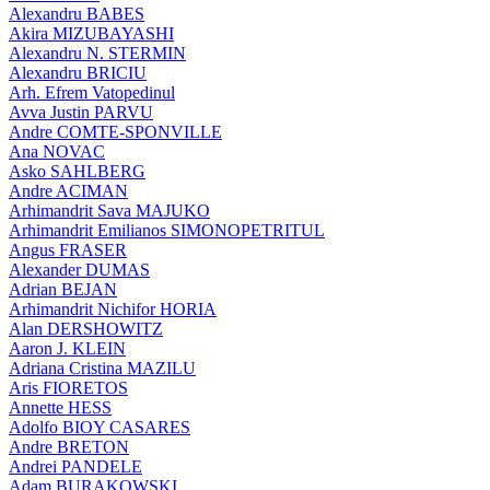
Alexandru BABES
Akira MIZUBAYASHI
Alexandru N. STERMIN
Alexandru BRICIU
Arh. Efrem Vatopedinul
Avva Justin PARVU
Andre COMTE-SPONVILLE
Ana NOVAC
Asko SAHLBERG
Andre ACIMAN
Arhimandrit Sava MAJUKO
Arhimandrit Emilianos SIMONOPETRITUL
Angus FRASER
Alexander DUMAS
Adrian BEJAN
Arhimandrit Nichifor HORIA
Alan DERSHOWITZ
Aaron J. KLEIN
Adriana Cristina MAZILU
Aris FIORETOS
Annette HESS
Adolfo BIOY CASARES
Andre BRETON
Andrei PANDELE
Adam BURAKOWSKI