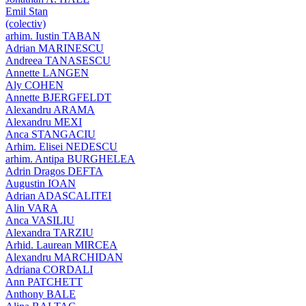
Emil Stan
(colectiv)
arhim. Iustin TABAN
Adrian MARINESCU
Andreea TANASESCU
Annette LANGEN
Aly COHEN
Annette BJERGFELDT
Alexandru ARAMA
Alexandru MEXI
Anca STANGACIU
Arhim. Elisei NEDESCU
arhim. Antipa BURGHELEA
Adrin Dragos DEFTA
Augustin IOAN
Adrian ADASCALITEI
Alin VARA
Anca VASILIU
Alexandra TARZIU
Arhid. Laurean MIRCEA
Alexandru MARCHIDAN
Adriana CORDALI
Ann PATCHETT
Anthony BALE