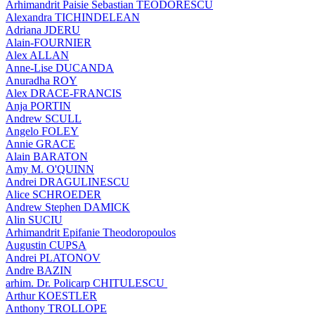
Arhimandrit Paisie Sebastian TEODORESCU
Alexandra TICHINDELEAN
Adriana JDERU
Alain-FOURNIER
Alex ALLAN
Anne-Lise DUCANDA
Anuradha ROY
Alex DRACE-FRANCIS
Anja PORTIN
Andrew SCULL
Angelo FOLEY
Annie GRACE
Alain BARATON
Amy M. O'QUINN
Andrei DRAGULINESCU
Alice SCHROEDER
Andrew Stephen DAMICK
Alin SUCIU
Arhimandrit Epifanie Theodoropoulos
Augustin CUPSA
Andrei PLATONOV
Andre BAZIN
arhim. Dr. Policarp CHITULESCU
Arthur KOESTLER
Anthony TROLLOPE