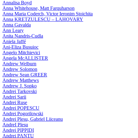
Annalisa Boyd
Anna Whitehouse, Matt Farquharson
Anna Maria Coderch, Victor Ieronim Stoichita
Anna KRETZULESCU – LAHOVARY
Anna Gavalda
Ann Leary
Anita Nandris-Cudla
Aniela Jaffé
Ani-Eliza Busuioc
Angelo Mitchievici
Angela McALLISTER
Andrew Welburn
Andrew Solomon
Andrew Sean GREER
Andrew Matthews
Andrew J. Sopko
Andrei Tarkovski
Andrei Sarii
Andrei Ruse
Andrei POPESCU
Andrei Pogorilowski
Andrei Plesu, Gabriel Liiceanu
AndreI Plesu
Andrei PIPPIDI
Andrei PANTU