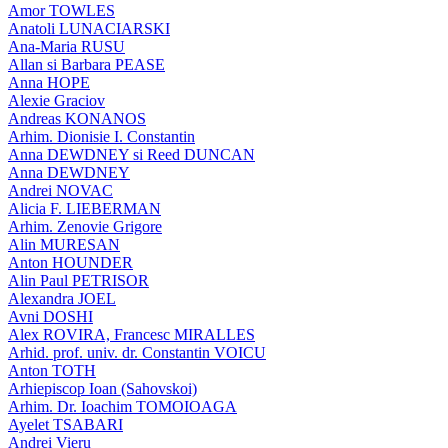
Amor TOWLES
Anatoli LUNACIARSKI
Ana-Maria RUSU
Allan si Barbara PEASE
Anna HOPE
Alexie Graciov
Andreas KONANOS
Arhim. Dionisie I. Constantin
Anna DEWDNEY si Reed DUNCAN
Anna DEWDNEY
Andrei NOVAC
Alicia F. LIEBERMAN
Arhim. Zenovie Grigore
Alin MURESAN
Anton HOUNDER
Alin Paul PETRISOR
Alexandra JOEL
Avni DOSHI
Alex ROVIRA, Francesc MIRALLES
Arhid. prof. univ. dr. Constantin VOICU
Anton TOTH
Arhiepiscop Ioan (Sahovskoi)
Arhim. Dr. Ioachim TOMOIOAGA
Ayelet TSABARI
Andrei Vieru