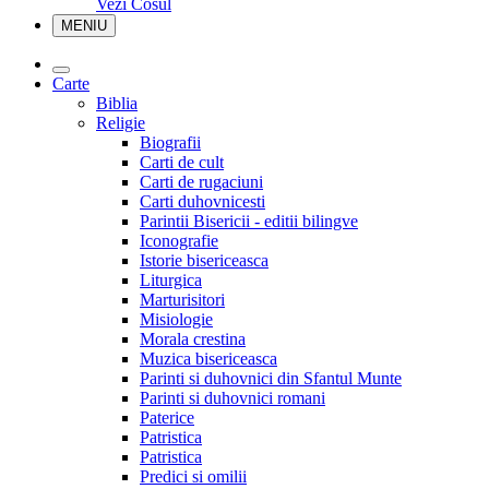
Vezi Cosul
MENIU
Carte
Biblia
Religie
Biografii
Carti de cult
Carti de rugaciuni
Carti duhovnicesti
Parintii Bisericii - editii bilingve
Iconografie
Istorie bisericeasca
Liturgica
Marturisitori
Misiologie
Morala crestina
Muzica bisericeasca
Parinti si duhovnici din Sfantul Munte
Parinti si duhovnici romani
Paterice
Patristica
Patristica
Predici si omilii