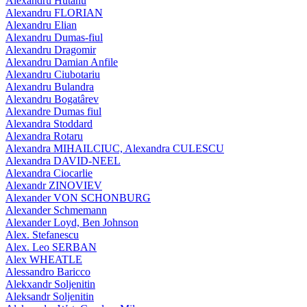
Alexandru Hutanu
Alexandru FLORIAN
Alexandru Elian
Alexandru Dumas-fiul
Alexandru Dragomir
Alexandru Damian Anfile
Alexandru Ciubotariu
Alexandru Bulandra
Alexandru Bogatârev
Alexandre Dumas fiul
Alexandra Stoddard
Alexandra Rotaru
Alexandra MIHAILCIUC, Alexandra CULESCU
Alexandra DAVID-NEEL
Alexandra Ciocarlie
Alexandr ZINOVIEV
Alexander VON SCHONBURG
Alexander Schmemann
Alexander Loyd, Ben Johnson
Alex. Stefanescu
Alex. Leo SERBAN
Alex WHEATLE
Alessandro Baricco
Alekxandr Soljenitin
Aleksandr Soljenitin