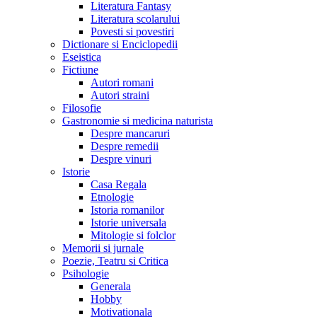
Literatura Fantasy
Literatura scolarului
Povesti si povestiri
Dictionare si Enciclopedii
Eseistica
Fictiune
Autori romani
Autori straini
Filosofie
Gastronomie si medicina naturista
Despre mancaruri
Despre remedii
Despre vinuri
Istorie
Casa Regala
Etnologie
Istoria romanilor
Istorie universala
Mitologie si folclor
Memorii si jurnale
Poezie, Teatru si Critica
Psihologie
Generala
Hobby
Motivationala