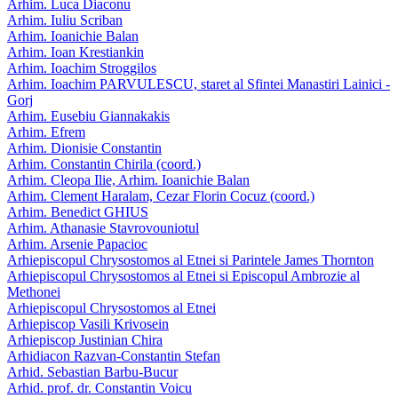
Arhim. Luca Diaconu
Arhim. Iuliu Scriban
Arhim. Ioanichie Balan
Arhim. Ioan Krestiankin
Arhim. Ioachim Stroggilos
Arhim. Ioachim PARVULESCU, staret al Sfintei Manastiri Lainici -
Gorj
Arhim. Eusebiu Giannakakis
Arhim. Efrem
Arhim. Dionisie Constantin
Arhim. Constantin Chirila (coord.)
Arhim. Cleopa Ilie, Arhim. Ioanichie Balan
Arhim. Clement Haralam, Cezar Florin Cocuz (coord.)
Arhim. Benedict GHIUS
Arhim. Athanasie Stavrovouniotul
Arhim. Arsenie Papacioc
Arhiepiscopul Chrysostomos al Etnei si Parintele James Thornton
Arhiepiscopul Chrysostomos al Etnei si Episcopul Ambrozie al
Methonei
Arhiepiscopul Chrysostomos al Etnei
Arhiepiscop Vasili Krivosein
Arhiepiscop Justinian Chira
Arhidiacon Razvan-Constantin Stefan
Arhid. Sebastian Barbu-Bucur
Arhid. prof. dr. Constantin Voicu