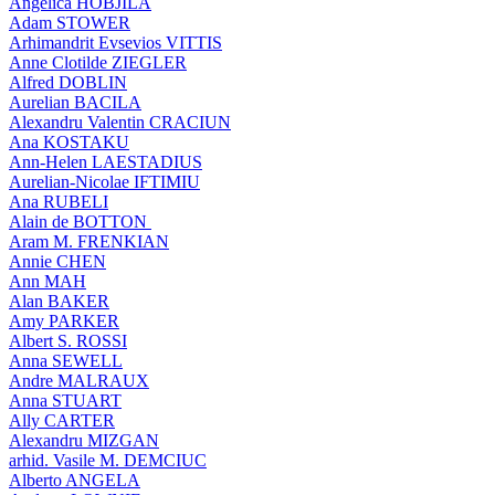
Angelica HOBJILA
Adam STOWER
Arhimandrit Evsevios VITTIS
Anne Clotilde ZIEGLER
Alfred DOBLIN
Aurelian BACILA
Alexandru Valentin CRACIUN
Ana KOSTAKU
Ann-Helen LAESTADIUS
Aurelian-Nicolae IFTIMIU
Ana RUBELI
Alain de BOTTON
Aram Μ. FRENKIAN
Annie CHEN
Ann MAH
Alan BAKER
Amy PARKER
Albert S. ROSSI
Anna SEWELL
Andre MALRAUX
Anna STUART
Ally CARTER
Alexandru MIZGAN
arhid. Vasile M. DEMCIUC
Alberto ANGELA