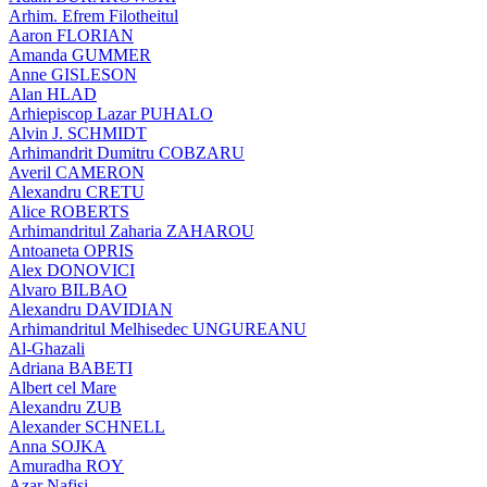
Arhim. Efrem Filotheitul
Aaron FLORIAN
Amanda GUMMER
Anne GISLESON
Alan HLAD
Arhiepiscop Lazar PUHALO
Alvin J. SCHMIDT
Arhimandrit Dumitru COBZARU
Averil CAMERON
Alexandru CRETU
Alice ROBERTS
Arhimandritul Zaharia ZAHAROU
Antoaneta OPRIS
Alex DONOVICI
Alvaro BILBAO
Alexandru DAVIDIAN
Arhimandritul Melhisedec UNGUREANU
Al-Ghazali
Adriana BABETI
Albert cel Mare
Alexandru ZUB
Alexander SCHNELL
Anna SOJKA
Amuradha ROY
Azar Nafisi