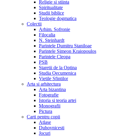
Religie si stiinta
Spiritualitate
Studii biblice
Teologie dogmatica
Colectii
Arhim. Sofronie
Filocalia
N. Steinhardt
Parintele Dumitru Staniloae
Parintele Simeon Kraiopoulos
Parintele Cleopa
PSB
Staretii de la Optina
Studia Oecumenica
Vietile Sfintilor
Arta si arhitectura
Arta bizantina
Fotografie
Istoria si teoria artei
Monografii
Pictura
Carti pentru copii
Atlase
Duhovnicesti
Jocuri