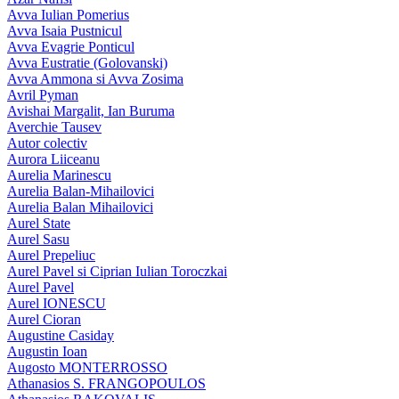
Avva Iulian Pomerius
Avva Isaia Pustnicul
Avva Evagrie Ponticul
Avva Eustratie (Golovanski)
Avva Ammona si Avva Zosima
Avril Pyman
Avishai Margalit, Ian Buruma
Averchie Tausev
Autor colectiv
Aurora Liiceanu
Aurelia Marinescu
Aurelia Balan-Mihailovici
Aurelia Balan Mihailovici
Aurel State
Aurel Sasu
Aurel Prepeliuc
Aurel Pavel si Ciprian Iulian Toroczkai
Aurel Pavel
Aurel IONESCU
Aurel Cioran
Augustine Casiday
Augustin Ioan
Augosto MONTERROSSO
Athanasios S. FRANGOPOULOS