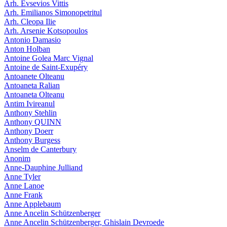
Arh. Evsevios Vittis
Arh. Emilianos Simonopetritul
Arh. Cleopa Ilie
Arh. Arsenie Kotsopoulos
Antonio Damasio
Anton Holban
Antoine Golea Marc Vignal
Antoine de Saint-Exupéry
Antoanete Olteanu
Antoaneta Ralian
Antoaneta Olteanu
Antim Ivireanul
Anthony Stehlin
Anthony QUINN
Anthony Doerr
Anthony Burgess
Anselm de Canterbury
Anonim
Anne-Dauphine Julliand
Anne Tyler
Anne Lanoe
Anne Frank
Anne Applebaum
Anne Ancelin Schützenberger
Anne Ancelin Schützenberger, Ghislain Devroede