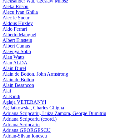
Aleksander Wat, Czeslaw Milosz
Aleka Ritsou
Alecu Ivan Ghilia
Alec le Sueur
Aldous Huxley
Aldo Ferrari
Alberto Manguel
Albert Einstein
Albert Camus
Alawiya Sobh
Alan Watts
Alan ALDA
Alain Durel
Alain de Botton, John Armstrong
Alain de Botton
Alain Besançon
Alai
Al-Kindi
Aglaja VETERANYI
Ag Jatkowska, Charles Ghigna
Adriana Scripcariu, Luiza Zamora, George Dumitriu
Adriana Scripcariu (coord.)
Adriana Scripcariu
Adriana GEORGESCU
Adrian-Silvan Ionescu