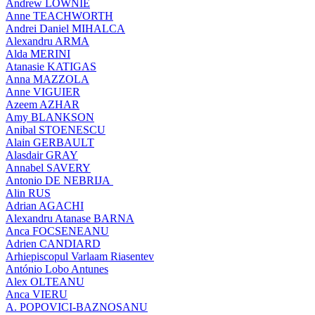
Andrew LOWNIE
Anne TEACHWORTH
Andrei Daniel MIHALCA
Alexandru ARMA
Alda MERINI
Atanasie KATIGAS
Anna MAZZOLA
Anne VIGUIER
Azeem AZHAR
Amy BLANKSON
Anibal STOENESCU
Alain GERBAULT
Alasdair GRAY
Annabel SAVERY
Antonio DE NEBRIJA
Alin RUS
Adrian AGACHI
Alexandru Atanase BARNA
Anca FOCSENEANU
Adrien CANDIARD
Arhiepiscopul Varlaam Riasentev
António Lobo Antunes
Alex OLTEANU
Anca VIERU
A. POPOVICI-BAZNOSANU