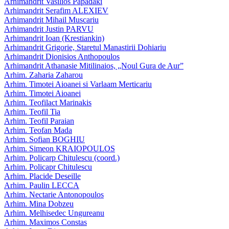
Arhimandrit Vasilios Papadaki
Arhimandrit Serafim ALEXIEV
Arhimandrit Mihail Muscariu
Arhimandrit Justin PARVU
Arhimandrit Ioan (Krestiankin)
Arhimandrit Grigorie, Staretul Manastirii Dohiariu
Arhimandrit Dionisios Anthopoulos
Arhimandrit Athanasie Mitilinaios, „Noul Gura de Aur”
Arhim. Zaharia Zaharou
Arhim. Timotei Aioanei si Varlaam Merticariu
Arhim. Timotei Aioanei
Arhim. Teofilact Marinakis
Arhim. Teofil Tia
Arhim. Teofil Paraian
Arhim. Teofan Mada
Arhim. Sofian BOGHIU
Arhim. Simeon KRAIOPOULOS
Arhim. Policarp Chitulescu (coord.)
Arhim. Policapr Chitulescu
Arhim. Placide Deseille
Arhim. Paulin LECCA
Arhim. Nectarie Antonopoulos
Arhim. Mina Dobzeu
Arhim. Melhisedec Ungureanu
Arhim. Maximos Constas