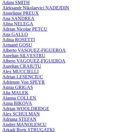
Adam SMITH
Aleksandr Nikolaevici NADEJDIN
Angelique PREUX
Ana SANDREA
Alina NELEGA
Adrian Nicolae PETCU
Ana GALLO
Adina ROSETTI
Armand GOSU
Alberto VASQUEZ-FIGUEROA
Aurelian SILVESTRU
Albero VAGQUEZ-FIGUEROA
Aurelian CRAIUTU
Alex MUCCIELLI
Adrian LESENCIUC
Adrienne Von SPEYR
Agnia GRIGAS
Alia MALEK
Alanna COLLEN
Anna BIKOVA
Adrian WOOLDRIDGE
Alex SCHULMAN
Adriana STEFAN
Andrei MANOLESCU
Arkadi Boris STRUGATKI