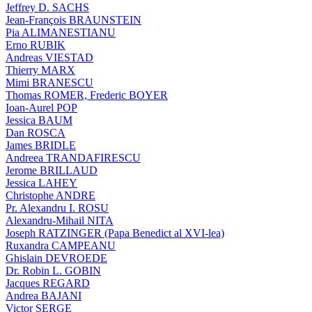
Jeffrey D. SACHS
Jean-François BRAUNSTEIN
Pia ALIMANESTIANU
Erno RUBIK
Andreas VIESTAD
Thierry MARX
Mimi BRANESCU
Thomas ROMER, Frederic BOYER
Ioan-Aurel POP
Jessica BAUM
Dan ROSCA
James BRIDLE
Andreea TRANDAFIRESCU
Jerome BRILLAUD
Jessica LAHEY
Christophe ANDRE
Pr. Alexandru I. ROSU
Alexandru-Mihail NITA
Joseph RATZINGER (Papa Benedict al XVI-lea)
Ruxandra CAMPEANU
Ghislain DEVROEDE
Dr. Robin L. GOBIN
Jacques REGARD
Andrea BAJANI
Victor SERGE