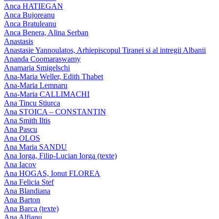
Anca HATIEGAN
Anca Bujoreanu
Anca Bratuleanu
Anca Benera, Alina Serban
Anastasis
Anastasie Yannoulatos, Arhiepiscopul Tiranei si al intregii Albanii
Ananda Coomaraswamy
Anamaria Smigelschi
Ana-Maria Weller, Edith Thabet
Ana-Maria Lemnaru
Ana-Maria CALLIMACHI
Ana Tincu Stiurca
Ana STOICA – CONSTANTIN
Ana Smith Iltis
Ana Pascu
Ana OLOS
Ana Maria SANDU
Ana Iorga, Filip-Lucian Iorga (texte)
Ana Iacov
Ana HOGAS, Ionut FLOREA
Ana Felicia Stef
Ana Blandiana
Ana Barton
Ana Barca (texte)
Ana Alfianu