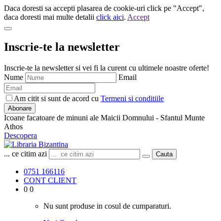
Daca doresti sa accepti plasarea de cookie-uri click pe "Accept",
daca doresti mai multe detalii
click aici
.
Accept
Inscrie-te la newsletter
Inscrie-te la newsletter si vei fi la curent cu ultimele noastre oferte!
Nume
Email
Am citit si sunt de acord cu
Termeni si conditiile
Abonare
Icoane facatoare de minuni ale Maicii Domnului - Sfantul Munte
Athos
Descopera
... ce citim azi
Cauta
0751 166116
CONT CLIENT
0
0
Nu sunt produse in cosul de cumparaturi.