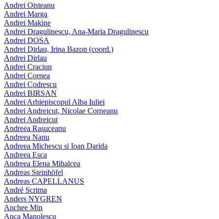
Andrei Oisteanu
Andrei Marga
Andrei Makine
Andrei Dragulinescu, Ana-Maria Dragulinescu
Andrei DOSA
Andrei Dirlau, Irina Bazon (coord.)
Andrei Dirlau
Andrei Craciun
Andrei Cornea
Andrei Codrescu
Andrei BIRSAN
Andrei Arhiepiscopul Alba Iuliei
Andrei Andreicut, Nicolae Corneanu
Andrei Andreicut
Andreea Rasuceanu
Andreea Nanu
Andreea Michescu si Ioan Darida
Andreea Esca
Andreea Elena Mihalcea
Andreas Steinhöfel
Andreas CAPELLANUS
André Scrima
Anders NYGREN
Anchee Min
Anca Manolescu