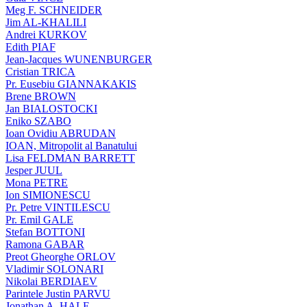
Meg F. SCHNEIDER
Jim AL-KHALILI
Andrei KURKOV
Edith PIAF
Jean-Jacques WUNENBURGER
Cristian TRICA
Pr. Eusebiu GIANNAKAKIS
Brene BROWN
Jan BIALOSTOCKI
Eniko SZABO
Ioan Ovidiu ABRUDAN
IOAN, Mitropolit al Banatului
Lisa FELDMAN BARRETT
Jesper JUUL
Mona PETRE
Ion SIMIONESCU
Pr. Petre VINTILESCU
Pr. Emil GALE
Stefan BOTTONI
Ramona GABAR
Preot Gheorghe ORLOV
Vladimir SOLONARI
Nikolai BERDIAEV
Parintele Justin PARVU
Jonathan A. HALE