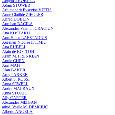
Angelica HOBJILA
Adam STOWER
Arhimandrit Evsevios VITTIS
Anne Clotilde ZIEGLER
Alfred DOBLIN
Aurelian BACILA
Alexandru Valentin CRACIUN
Ana KOSTAKU
Ann-Helen LAESTADIUS
Aurelian-Nicolae IFTIMIU
Ana RUBELI
Alain de BOTTON
Aram Μ. FRENKIAN
Annie CHEN
Ann MAH
Alan BAKER
Amy PARKER
Albert S. ROSSI
Anna SEWELL
Andre MALRAUX
Anna STUART
Ally CARTER
Alexandru MIZGAN
arhid. Vasile M. DEMCIUC
Alberto ANGELA