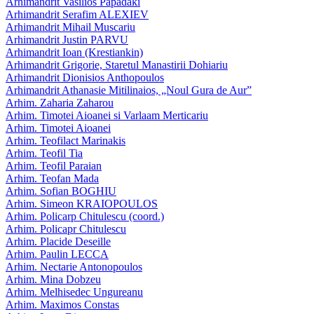
Arhimandrit Vasilios Papadaki
Arhimandrit Serafim ALEXIEV
Arhimandrit Mihail Muscariu
Arhimandrit Justin PARVU
Arhimandrit Ioan (Krestiankin)
Arhimandrit Grigorie, Staretul Manastirii Dohiariu
Arhimandrit Dionisios Anthopoulos
Arhimandrit Athanasie Mitilinaios, „Noul Gura de Aur”
Arhim. Zaharia Zaharou
Arhim. Timotei Aioanei si Varlaam Merticariu
Arhim. Timotei Aioanei
Arhim. Teofilact Marinakis
Arhim. Teofil Tia
Arhim. Teofil Paraian
Arhim. Teofan Mada
Arhim. Sofian BOGHIU
Arhim. Simeon KRAIOPOULOS
Arhim. Policarp Chitulescu (coord.)
Arhim. Policapr Chitulescu
Arhim. Placide Deseille
Arhim. Paulin LECCA
Arhim. Nectarie Antonopoulos
Arhim. Mina Dobzeu
Arhim. Melhisedec Ungureanu
Arhim. Maximos Constas