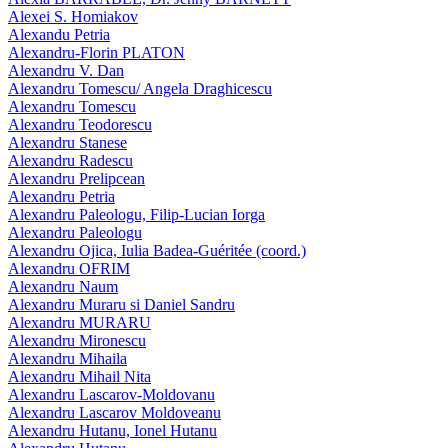
Alexei S. Homiakov
Alexandu Petria
Alexandru-Florin PLATON
Alexandru V. Dan
Alexandru Tomescu/ Angela Draghicescu
Alexandru Tomescu
Alexandru Teodorescu
Alexandru Stanese
Alexandru Radescu
Alexandru Prelipcean
Alexandru Petria
Alexandru Paleologu, Filip-Lucian Iorga
Alexandru Paleologu
Alexandru Ojica, Iulia Badea-Guéritée (coord.)
Alexandru OFRIM
Alexandru Naum
Alexandru Muraru si Daniel Sandru
Alexandru MURARU
Alexandru Mironescu
Alexandru Mihaila
Alexandru Mihail Nita
Alexandru Lascarov-Moldovanu
Alexandru Lascarov Moldoveanu
Alexandru Hutanu, Ionel Hutanu