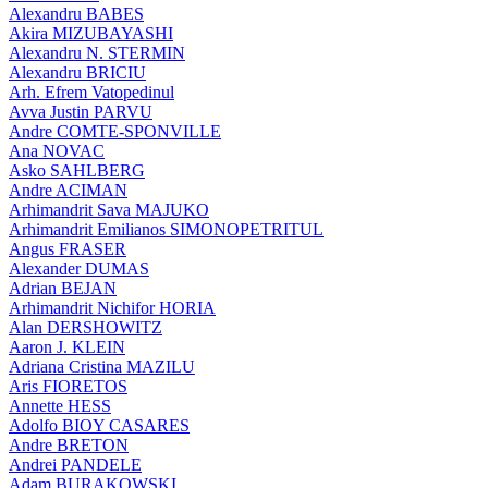
Alexandru BABES
Akira MIZUBAYASHI
Alexandru N. STERMIN
Alexandru BRICIU
Arh. Efrem Vatopedinul
Avva Justin PARVU
Andre COMTE-SPONVILLE
Ana NOVAC
Asko SAHLBERG
Andre ACIMAN
Arhimandrit Sava MAJUKO
Arhimandrit Emilianos SIMONOPETRITUL
Angus FRASER
Alexander DUMAS
Adrian BEJAN
Arhimandrit Nichifor HORIA
Alan DERSHOWITZ
Aaron J. KLEIN
Adriana Cristina MAZILU
Aris FIORETOS
Annette HESS
Adolfo BIOY CASARES
Andre BRETON
Andrei PANDELE
Adam BURAKOWSKI