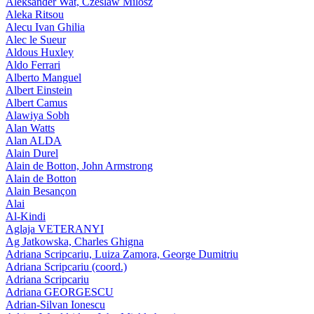
Aleksander Wat, Czeslaw Milosz
Aleka Ritsou
Alecu Ivan Ghilia
Alec le Sueur
Aldous Huxley
Aldo Ferrari
Alberto Manguel
Albert Einstein
Albert Camus
Alawiya Sobh
Alan Watts
Alan ALDA
Alain Durel
Alain de Botton, John Armstrong
Alain de Botton
Alain Besançon
Alai
Al-Kindi
Aglaja VETERANYI
Ag Jatkowska, Charles Ghigna
Adriana Scripcariu, Luiza Zamora, George Dumitriu
Adriana Scripcariu (coord.)
Adriana Scripcariu
Adriana GEORGESCU
Adrian-Silvan Ionescu