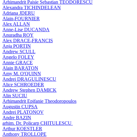
Arhimandrit Paisie Sebastian TEODORESCU
Alexandra TICHINDELEAN
Adriana JDERU
Alain-FOURNIER
Alex ALLAN
Anne-Lise DUCANDA
Anuradha ROY
Alex DRACE-FRANCIS
Anja PORTIN
Andrew SCULL
Angelo FOLEY
Annie GRACE
Alain BARATON
Amy M. O'QUINN
Andrei DRAGULINESCU
Alice SCHROEDER
Andrew Stephen DAMICK
Alin SUCIU
Arhimandrit Epifanie Theodoropoulos
Augustin CUPSA
Andrei PLATONOV
Andre BAZIN
arhim. Dr. Policarp CHITULESCU
Arthur KOESTLER
Anthony TROLLOPE