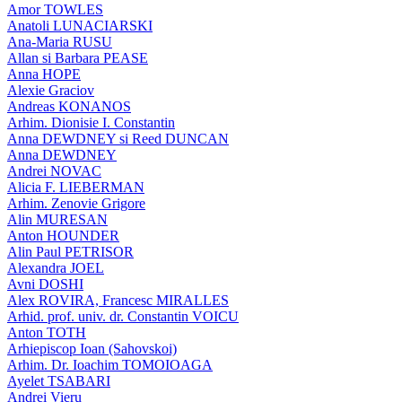
Amor TOWLES
Anatoli LUNACIARSKI
Ana-Maria RUSU
Allan si Barbara PEASE
Anna HOPE
Alexie Graciov
Andreas KONANOS
Arhim. Dionisie I. Constantin
Anna DEWDNEY si Reed DUNCAN
Anna DEWDNEY
Andrei NOVAC
Alicia F. LIEBERMAN
Arhim. Zenovie Grigore
Alin MURESAN
Anton HOUNDER
Alin Paul PETRISOR
Alexandra JOEL
Avni DOSHI
Alex ROVIRA, Francesc MIRALLES
Arhid. prof. univ. dr. Constantin VOICU
Anton TOTH
Arhiepiscop Ioan (Sahovskoi)
Arhim. Dr. Ioachim TOMOIOAGA
Ayelet TSABARI
Andrei Vieru