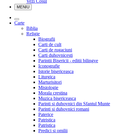
Vezi Cosul
MENIU
Carte
Biblia
Religie
Biografii
Carti de cult
Carti de rugaciuni
Carti duhovnicesti
Parintii Bisericii - editii bilingve
Iconografie
Istorie bisericeasca
Liturgica
Marturisitori
Misiologie
Morala crestina
Muzica bisericeasca
Parinti si duhovnici din Sfantul Munte
Parinti si duhovnici romani
Paterice
Patristica
Patristica
Predici si omilii