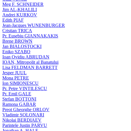
Meg F. SCHNEIDER
Jim AL-KHALILI
Andrei KURKOV
Edith PIAF
Jean-Jacques WUNENBURGER
Cristian TRICA
Pr. Eusebiu GIANNAKAKIS
Brene BROWN
Jan BIALOSTOCKI
Eniko SZABO
Ioan Ovidiu ABRUDAN
IOAN, Mitropolit al Banatului
Lisa FELDMAN BARRETT
Jesper JUUL
Mona PETRE
Ion SIMIONESCU
Pr. Petre VINTILESCU
Pr. Emil GALE
Stefan BOTTONI
Ramona GABAR
Preot Gheorghe ORLOV
Vladimir SOLONARI
Nikolai BERDIAEV
Parintele Justin PARVU
Jonathan A. HALE