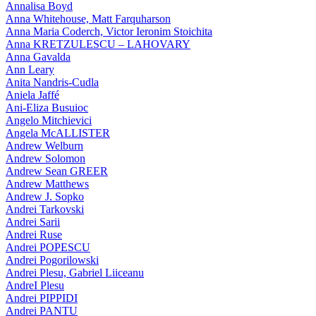
Annalisa Boyd
Anna Whitehouse, Matt Farquharson
Anna Maria Coderch, Victor Ieronim Stoichita
Anna KRETZULESCU – LAHOVARY
Anna Gavalda
Ann Leary
Anita Nandris-Cudla
Aniela Jaffé
Ani-Eliza Busuioc
Angelo Mitchievici
Angela McALLISTER
Andrew Welburn
Andrew Solomon
Andrew Sean GREER
Andrew Matthews
Andrew J. Sopko
Andrei Tarkovski
Andrei Sarii
Andrei Ruse
Andrei POPESCU
Andrei Pogorilowski
Andrei Plesu, Gabriel Liiceanu
AndreI Plesu
Andrei PIPPIDI
Andrei PANTU