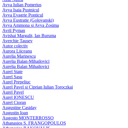
Avva Iulian Pomerius
Avva Isaia Pustnicul
Avva Evagrie Ponticul
Avva Eustratie (Golovanski)
Avva Ammona si Avva Zosima
Avril Pyman
Avishai Margalit, Ian Buruma
Averchie Tausev
Autor colectiv
Aurora Liiceanu
Aurelia Marinescu
Aurelia Balan-Mihailovici
Aurelia Balan Mihailovici
Aurel State
Aurel Sasu
Aurel Prepeliuc
Aurel Pavel si Ciprian Iulian Toroczkai
Aurel Pavel
Aurel IONESCU
Aurel Cioran
Augustine Casiday
Augustin Ioan
Augosto MONTERROSSO
Athanasios S. FRANGOPOULOS