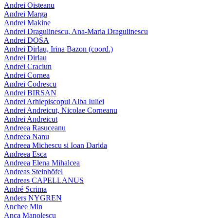
Andrei Oisteanu
Andrei Marga
Andrei Makine
Andrei Dragulinescu, Ana-Maria Dragulinescu
Andrei DOSA
Andrei Dirlau, Irina Bazon (coord.)
Andrei Dirlau
Andrei Craciun
Andrei Cornea
Andrei Codrescu
Andrei BIRSAN
Andrei Arhiepiscopul Alba Iuliei
Andrei Andreicut, Nicolae Corneanu
Andrei Andreicut
Andreea Rasuceanu
Andreea Nanu
Andreea Michescu si Ioan Darida
Andreea Esca
Andreea Elena Mihalcea
Andreas Steinhöfel
Andreas CAPELLANUS
André Scrima
Anders NYGREN
Anchee Min
Anca Manolescu