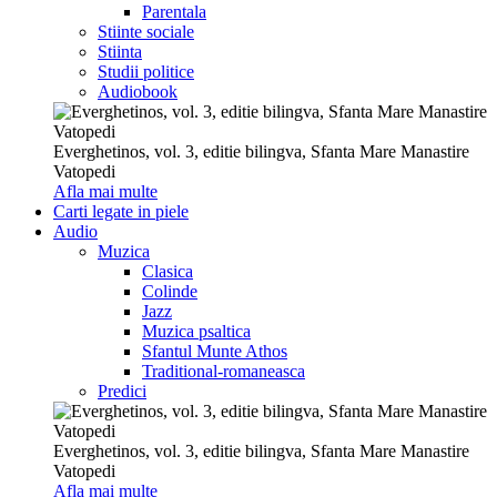
Parentala
Stiinte sociale
Stiinta
Studii politice
Audiobook
Everghetinos, vol. 3, editie bilingva, Sfanta Mare Manastire
Vatopedi
Afla mai multe
Carti legate in piele
Audio
Muzica
Clasica
Colinde
Jazz
Muzica psaltica
Sfantul Munte Athos
Traditional-romaneasca
Predici
Everghetinos, vol. 3, editie bilingva, Sfanta Mare Manastire
Vatopedi
Afla mai multe