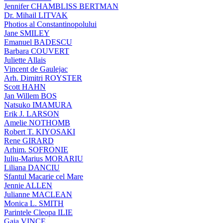
Jennifer CHAMBLISS BERTMAN
Dr. Mihail LITVAK
Photios al Constantinopolului
Jane SMILEY
Emanuel BADESCU
Barbara COUVERT
Juliette Allais
Vincent de Gaulejac
Arh. Dimitri ROYSTER
Scott HAHN
Jan Willem BOS
Natsuko IMAMURA
Erik J. LARSON
Amelie NOTHOMB
Robert T. KIYOSAKI
Rene GIRARD
Arhim. SOFRONIE
Iuliu-Marius MORARIU
Liliana DANCIU
Sfantul Macarie cel Mare
Jennie ALLEN
Julianne MACLEAN
Monica L. SMITH
Parintele Cleopa ILIE
Gaia VINCE