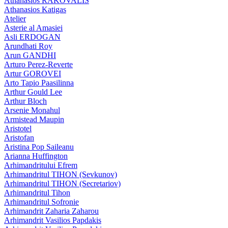
Athanasios RAKOVALIS
Athanasios Katigas
Atelier
Asterie al Amasiei
Asli ERDOGAN
Arundhati Roy
Arun GANDHI
Arturo Perez-Reverte
Artur GOROVEI
Arto Tapio Paasilinna
Arthur Gould Lee
Arthur Bloch
Arsenie Monahul
Armistead Maupin
Aristotel
Aristofan
Aristina Pop Saileanu
Arianna Huffington
Arhimandritului Efrem
Arhimandritul TIHON (Sevkunov)
Arhimandritul TIHON (Secretariov)
Arhimandritul Tihon
Arhimandritul Sofronie
Arhimandrit Zaharia Zaharou
Arhimandrit Vasilios Papdakis