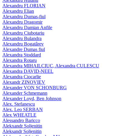
Alexandru Hutanu
Alexandru FLORIAN
Alexandru Elian
Alexandru Dumas-fiul
Alexandru Dragomir
Alexandru Damian Anfile
Alexandru Ciubotariu
Alexandru Bulandra
Alexandru Bogatârev
Alexandre Dumas fiul
Alexandra Stoddard
Alexandra Rotaru
Alexandra MIHAILCIUC, Alexandra CULESCU
Alexandra DAVID-NEEL
Alexandra Ciocarlie
Alexandr ZINOVIEV
Alexander VON SCHONBURG
Alexander Schmemann
Alexander Loyd, Ben Johnson
Alex. Stefanescu
Alex. Leo SERBAN
Alex WHEATLE
Alessandro Baricco
Alekxandr Soljenitin
Aleksandr Soljenitin