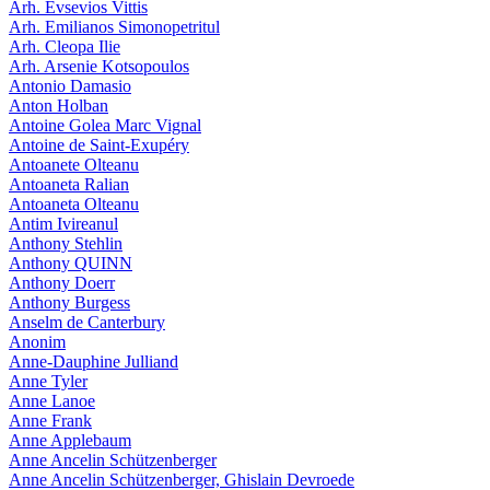
Arh. Evsevios Vittis
Arh. Emilianos Simonopetritul
Arh. Cleopa Ilie
Arh. Arsenie Kotsopoulos
Antonio Damasio
Anton Holban
Antoine Golea Marc Vignal
Antoine de Saint-Exupéry
Antoanete Olteanu
Antoaneta Ralian
Antoaneta Olteanu
Antim Ivireanul
Anthony Stehlin
Anthony QUINN
Anthony Doerr
Anthony Burgess
Anselm de Canterbury
Anonim
Anne-Dauphine Julliand
Anne Tyler
Anne Lanoe
Anne Frank
Anne Applebaum
Anne Ancelin Schützenberger
Anne Ancelin Schützenberger, Ghislain Devroede