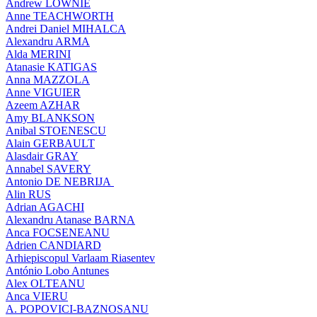
Andrew LOWNIE
Anne TEACHWORTH
Andrei Daniel MIHALCA
Alexandru ARMA
Alda MERINI
Atanasie KATIGAS
Anna MAZZOLA
Anne VIGUIER
Azeem AZHAR
Amy BLANKSON
Anibal STOENESCU
Alain GERBAULT
Alasdair GRAY
Annabel SAVERY
Antonio DE NEBRIJA
Alin RUS
Adrian AGACHI
Alexandru Atanase BARNA
Anca FOCSENEANU
Adrien CANDIARD
Arhiepiscopul Varlaam Riasentev
António Lobo Antunes
Alex OLTEANU
Anca VIERU
A. POPOVICI-BAZNOSANU