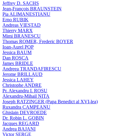
Jeffrey D. SACHS
Jean-François BRAUNSTEIN
Pia ALIMANESTIANU
Erno RUBIK
Andreas VIESTAD
Thierry MARX
Mimi BRANESCU
Thomas ROMER, Frederic BOYER
Ioan-Aurel POP
Jessica BAUM
Dan ROSCA
James BRIDLE
Andreea TRANDAFIRESCU
Jerome BRILLAUD
Jessica LAHEY
Christophe ANDRE
Pr. Alexandru I. ROSU
Alexandru-Mihail NITA
Joseph RATZINGER (Papa Benedict al XVI-lea)
Ruxandra CAMPEANU
Ghislain DEVROEDE
Dr. Robin L. GOBIN
Jacques REGARD
Andrea BAJANI
Victor SERGE