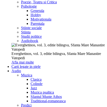
Poezie, Teatru si Critica
Psihologie
Generala
Hobby
Motivationala
Parentala
Stiinte sociale
Stiinta
Studii politice
Audiobook
Everghetinos, vol. 3, editie bilingva, Sfanta Mare Manastire
Vatopedi
Afla mai multe
Carti legate in piele
Audio
Muzica
Clasica
Colinde
Jazz
Muzica psaltica
Sfantul Munte Athos
Traditional-romaneasca
Predici