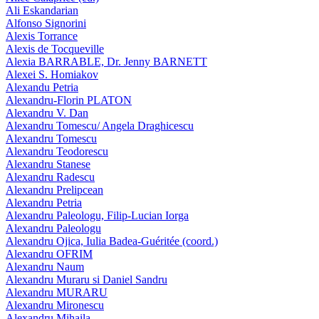
Ali Eskandarian
Alfonso Signorini
Alexis Torrance
Alexis de Tocqueville
Alexia BARRABLE, Dr. Jenny BARNETT
Alexei S. Homiakov
Alexandu Petria
Alexandru-Florin PLATON
Alexandru V. Dan
Alexandru Tomescu/ Angela Draghicescu
Alexandru Tomescu
Alexandru Teodorescu
Alexandru Stanese
Alexandru Radescu
Alexandru Prelipcean
Alexandru Petria
Alexandru Paleologu, Filip-Lucian Iorga
Alexandru Paleologu
Alexandru Ojica, Iulia Badea-Guéritée (coord.)
Alexandru OFRIM
Alexandru Naum
Alexandru Muraru si Daniel Sandru
Alexandru MURARU
Alexandru Mironescu
Alexandru Mihaila