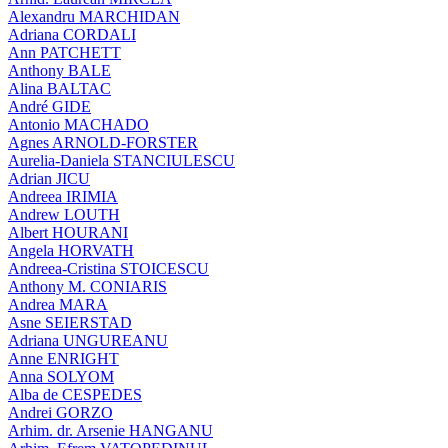
Alexandru MARCHIDAN
Adriana CORDALI
Ann PATCHETT
Anthony BALE
Alina BALTAC
André GIDE
Antonio MACHADO
Agnes ARNOLD-FORSTER
Aurelia-Daniela STANCIULESCU
Adrian JICU
Andreea IRIMIA
Andrew LOUTH
Albert HOURANI
Angela HORVATH
Andreea-Cristina STOICESCU
Anthony M. CONIARIS
Andrea MARA
Asne SEIERSTAD
Adriana UNGUREANU
Anne ENRIGHT
Anna SOLYOM
Alba de CESPEDES
Andrei GORZO
Arhim. dr. Arsenie HANGANU