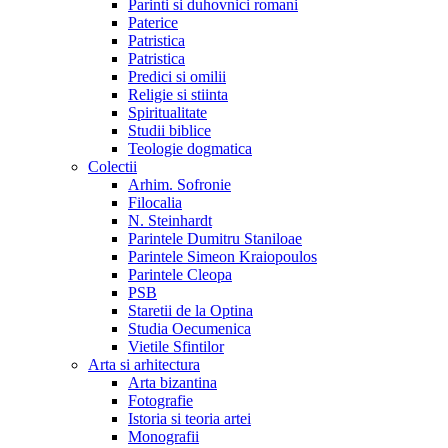
Parinti si duhovnici romani
Paterice
Patristica
Patristica
Predici si omilii
Religie si stiinta
Spiritualitate
Studii biblice
Teologie dogmatica
Colectii
Arhim. Sofronie
Filocalia
N. Steinhardt
Parintele Dumitru Staniloae
Parintele Simeon Kraiopoulos
Parintele Cleopa
PSB
Staretii de la Optina
Studia Oecumenica
Vietile Sfintilor
Arta si arhitectura
Arta bizantina
Fotografie
Istoria si teoria artei
Monografii