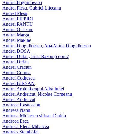
Andrei Pogorilowski
Andrei Plesu, Gabriel Liiceanu
AndreI Plesu
Andrei PIPPIDI
Andrei PANTU
Andrei Oisteanu
Andrei Marga
Andrei Makine
Andrei Dragulinescu, Ana-Maria Dragulinescu
Andrei DOSA
Andrei Dirlau, Irina Bazon (coord.)
Andrei Dirlau
Andrei Craciun
Andrei Cornea
Andrei Codrescu
Andrei BIRSAN
Andrei Arhiepiscopul Alba Iuliei
Andrei Andreicut, Nicolae Corneanu
Andrei Andreicut
Andreea Rasuceanu
Andreea Nanu
Andreea Michescu si Ioan Darida
Andreea Esca
Andreea Elena Mihalcea
Andreas Steinhöfel