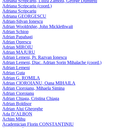
Adriana Scripcariu, Luiza Zamora, George Dumitriu
Adriana Scripcariu (coord.)
Adriana Scripcariu
Adriana GEORGESCU
Adrian-Silvan Ionescu
Adrian Wooldridge, John Micklethwait
Adrian Schiop
Adrian Papahagi
Adrian Oprescu
Adrian MIROIU
Adrian MAJURU
Adrian Lemeni, Pr. Razvan Ionescu
Adrian Lemeni, Diac. Adrian Sorin Mihalache (coord.)
Adrian Lemeni
Adrian Guta
Adrian G. ROMILA
Adrian CIOROIANU, Oana MIHAILA
Adrian Cioroianu, Mihaela Simina
Adrian Cioroianu
Adrian Chiaga, Cristina Chiaga
Adrian Boldisor
Adrian Alui Gheorghe
Ada D’ALBON
Achim Mihu
Academician Florin CONSTANTINIU