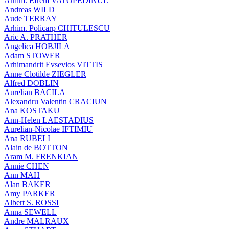
Arhim. Efrem VATOPEDINUL
Andreas WILD
Aude TERRAY
Arhim. Policarp CHITULESCU
Aric A. PRATHER
Angelica HOBJILA
Adam STOWER
Arhimandrit Evsevios VITTIS
Anne Clotilde ZIEGLER
Alfred DOBLIN
Aurelian BACILA
Alexandru Valentin CRACIUN
Ana KOSTAKU
Ann-Helen LAESTADIUS
Aurelian-Nicolae IFTIMIU
Ana RUBELI
Alain de BOTTON
Aram Μ. FRENKIAN
Annie CHEN
Ann MAH
Alan BAKER
Amy PARKER
Albert S. ROSSI
Anna SEWELL
Andre MALRAUX