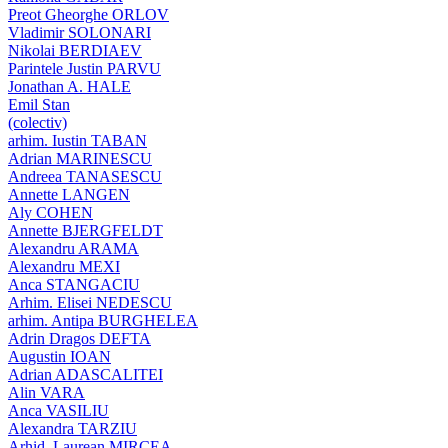
Preot Gheorghe ORLOV
Vladimir SOLONARI
Nikolai BERDIAEV
Parintele Justin PARVU
Jonathan A. HALE
Emil Stan
(colectiv)
arhim. Iustin TABAN
Adrian MARINESCU
Andreea TANASESCU
Annette LANGEN
Aly COHEN
Annette BJERGFELDT
Alexandru ARAMA
Alexandru MEXI
Anca STANGACIU
Arhim. Elisei NEDESCU
arhim. Antipa BURGHELEA
Adrin Dragos DEFTA
Augustin IOAN
Adrian ADASCALITEI
Alin VARA
Anca VASILIU
Alexandra TARZIU
Arhid. Laurean MIRCEA