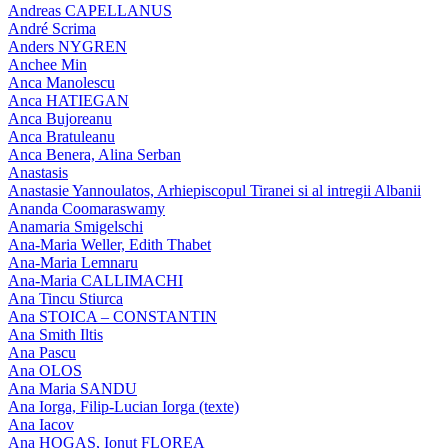
Andreas CAPELLANUS
André Scrima
Anders NYGREN
Anchee Min
Anca Manolescu
Anca HATIEGAN
Anca Bujoreanu
Anca Bratuleanu
Anca Benera, Alina Serban
Anastasis
Anastasie Yannoulatos, Arhiepiscopul Tiranei si al intregii Albanii
Ananda Coomaraswamy
Anamaria Smigelschi
Ana-Maria Weller, Edith Thabet
Ana-Maria Lemnaru
Ana-Maria CALLIMACHI
Ana Tincu Stiurca
Ana STOICA – CONSTANTIN
Ana Smith Iltis
Ana Pascu
Ana OLOS
Ana Maria SANDU
Ana Iorga, Filip-Lucian Iorga (texte)
Ana Iacov
Ana HOGAS, Ionut FLOREA