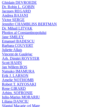
Ghislain DEVROEDE
Dr. Robin L. GOBIN
Jacques REGARD
Andrea BAJANI
Victor SERGE
Jennifer CHAMBLISS BERTMAN
Dr. Mihail LITVAK
Photios al Constantinopolului
Jane SMILEY
Emanuel BADESCU
Barbara COUVERT
Juliette Allais
Vincent de Gaulejac
Arh. Dimitri ROYSTER
Scott HAHN
Jan Willem BOS
Natsuko IMAMURA
Erik J. LARSON
Amelie NOTHOMB
Robert T. KIYOSAKI
Rene GIRARD
Arhim. SOFRONIE
Iuliu-Marius MORARIU
Liliana DANCIU
Sfantul Macarie cel Mare