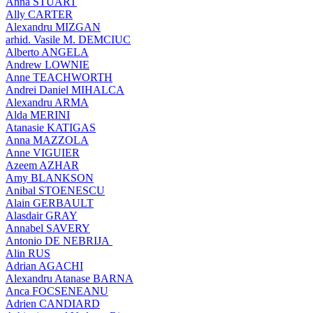
Anna STUART
Ally CARTER
Alexandru MIZGAN
arhid. Vasile M. DEMCIUC
Alberto ANGELA
Andrew LOWNIE
Anne TEACHWORTH
Andrei Daniel MIHALCA
Alexandru ARMA
Alda MERINI
Atanasie KATIGAS
Anna MAZZOLA
Anne VIGUIER
Azeem AZHAR
Amy BLANKSON
Anibal STOENESCU
Alain GERBAULT
Alasdair GRAY
Annabel SAVERY
Antonio DE NEBRIJA
Alin RUS
Adrian AGACHI
Alexandru Atanase BARNA
Anca FOCSENEANU
Adrien CANDIARD