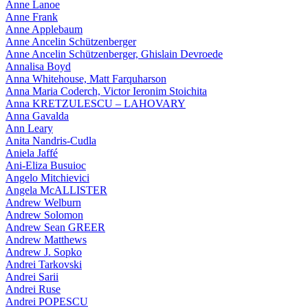
Anne Lanoe
Anne Frank
Anne Applebaum
Anne Ancelin Schützenberger
Anne Ancelin Schützenberger, Ghislain Devroede
Annalisa Boyd
Anna Whitehouse, Matt Farquharson
Anna Maria Coderch, Victor Ieronim Stoichita
Anna KRETZULESCU – LAHOVARY
Anna Gavalda
Ann Leary
Anita Nandris-Cudla
Aniela Jaffé
Ani-Eliza Busuioc
Angelo Mitchievici
Angela McALLISTER
Andrew Welburn
Andrew Solomon
Andrew Sean GREER
Andrew Matthews
Andrew J. Sopko
Andrei Tarkovski
Andrei Sarii
Andrei Ruse
Andrei POPESCU