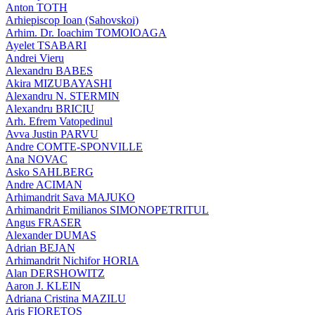
Anton TOTH
Arhiepiscop Ioan (Sahovskoi)
Arhim. Dr. Ioachim TOMOIOAGA
Ayelet TSABARI
Andrei Vieru
Alexandru BABES
Akira MIZUBAYASHI
Alexandru N. STERMIN
Alexandru BRICIU
Arh. Efrem Vatopedinul
Avva Justin PARVU
Andre COMTE-SPONVILLE
Ana NOVAC
Asko SAHLBERG
Andre ACIMAN
Arhimandrit Sava MAJUKO
Arhimandrit Emilianos SIMONOPETRITUL
Angus FRASER
Alexander DUMAS
Adrian BEJAN
Arhimandrit Nichifor HORIA
Alan DERSHOWITZ
Aaron J. KLEIN
Adriana Cristina MAZILU
Aris FIORETOS