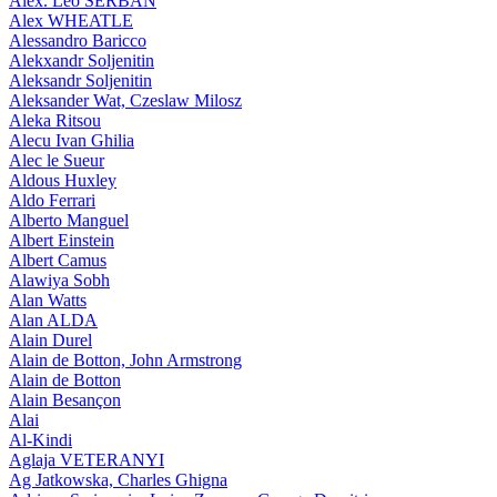
Alex. Leo SERBAN
Alex WHEATLE
Alessandro Baricco
Alekxandr Soljenitin
Aleksandr Soljenitin
Aleksander Wat, Czeslaw Milosz
Aleka Ritsou
Alecu Ivan Ghilia
Alec le Sueur
Aldous Huxley
Aldo Ferrari
Alberto Manguel
Albert Einstein
Albert Camus
Alawiya Sobh
Alan Watts
Alan ALDA
Alain Durel
Alain de Botton, John Armstrong
Alain de Botton
Alain Besançon
Alai
Al-Kindi
Aglaja VETERANYI
Ag Jatkowska, Charles Ghigna