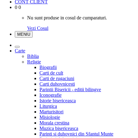
CONT CLIENT
0
0
Nu sunt produse in cosul de cumparaturi.
Vezi Cosul
MENIU
Carte
Biblia
Religie
Biografii
Carti de cult
Carti de rugaciuni
Carti duhovnicesti
Parintii Bisericii - editii bilingve
Iconografie
Istorie bisericeasca
Liturgica
Marturisitori
Misiologie
Morala crestina
Muzica bisericeasca
Parinti si duhovnici din Sfantul Munte