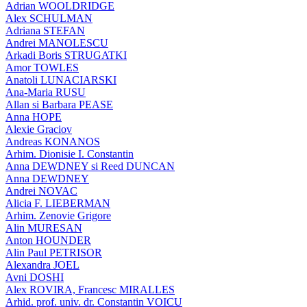
Adrian WOOLDRIDGE
Alex SCHULMAN
Adriana STEFAN
Andrei MANOLESCU
Arkadi Boris STRUGATKI
Amor TOWLES
Anatoli LUNACIARSKI
Ana-Maria RUSU
Allan si Barbara PEASE
Anna HOPE
Alexie Graciov
Andreas KONANOS
Arhim. Dionisie I. Constantin
Anna DEWDNEY si Reed DUNCAN
Anna DEWDNEY
Andrei NOVAC
Alicia F. LIEBERMAN
Arhim. Zenovie Grigore
Alin MURESAN
Anton HOUNDER
Alin Paul PETRISOR
Alexandra JOEL
Avni DOSHI
Alex ROVIRA, Francesc MIRALLES
Arhid. prof. univ. dr. Constantin VOICU