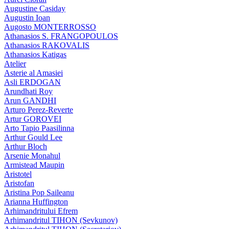
Augustine Casiday
Augustin Ioan
Augosto MONTERROSSO
Athanasios S. FRANGOPOULOS
Athanasios RAKOVALIS
Athanasios Katigas
Atelier
Asterie al Amasiei
Asli ERDOGAN
Arundhati Roy
Arun GANDHI
Arturo Perez-Reverte
Artur GOROVEI
Arto Tapio Paasilinna
Arthur Gould Lee
Arthur Bloch
Arsenie Monahul
Armistead Maupin
Aristotel
Aristofan
Aristina Pop Saileanu
Arianna Huffington
Arhimandritului Efrem
Arhimandritul TIHON (Sevkunov)