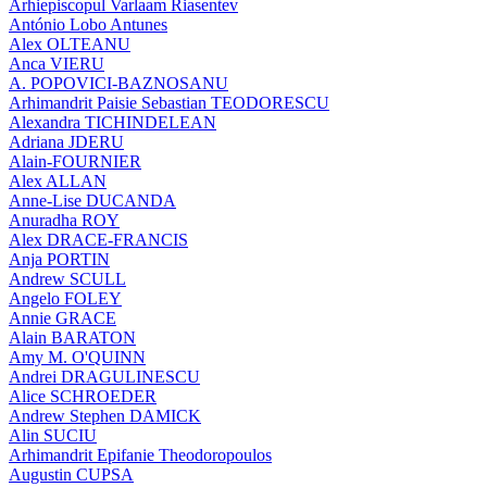
Arhiepiscopul Varlaam Riasentev
António Lobo Antunes
Alex OLTEANU
Anca VIERU
A. POPOVICI-BAZNOSANU
Arhimandrit Paisie Sebastian TEODORESCU
Alexandra TICHINDELEAN
Adriana JDERU
Alain-FOURNIER
Alex ALLAN
Anne-Lise DUCANDA
Anuradha ROY
Alex DRACE-FRANCIS
Anja PORTIN
Andrew SCULL
Angelo FOLEY
Annie GRACE
Alain BARATON
Amy M. O'QUINN
Andrei DRAGULINESCU
Alice SCHROEDER
Andrew Stephen DAMICK
Alin SUCIU
Arhimandrit Epifanie Theodoropoulos
Augustin CUPSA