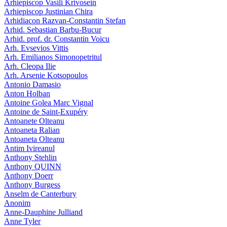
Arhiepiscop Vasili Krivosein
Arhiepiscop Justinian Chira
Arhidiacon Razvan-Constantin Stefan
Arhid. Sebastian Barbu-Bucur
Arhid. prof. dr. Constantin Voicu
Arh. Evsevios Vittis
Arh. Emilianos Simonopetritul
Arh. Cleopa Ilie
Arh. Arsenie Kotsopoulos
Antonio Damasio
Anton Holban
Antoine Golea Marc Vignal
Antoine de Saint-Exupéry
Antoanete Olteanu
Antoaneta Ralian
Antoaneta Olteanu
Antim Ivireanul
Anthony Stehlin
Anthony QUINN
Anthony Doerr
Anthony Burgess
Anselm de Canterbury
Anonim
Anne-Dauphine Julliand
Anne Tyler