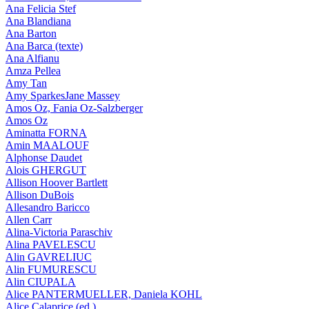
Ana Felicia Stef
Ana Blandiana
Ana Barton
Ana Barca (texte)
Ana Alfianu
Amza Pellea
Amy Tan
Amy SparkesJane Massey
Amos Oz, Fania Oz-Salzberger
Amos Oz
Aminatta FORNA
Amin MAALOUF
Alphonse Daudet
Alois GHERGUT
Allison Hoover Bartlett
Allison DuBois
Allesandro Baricco
Allen Carr
Alina-Victoria Paraschiv
Alina PAVELESCU
Alin GAVRELIUC
Alin FUMURESCU
Alin CIUPALA
Alice PANTERMUELLER, Daniela KOHL
Alice Calaprice (ed.)