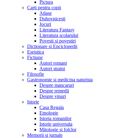
Pictura
Carti pentru copii
Atlase
Duhovnicesti
Jocuri
Literatura Fantasy
Literatura scolarului
Povesti si povestiri
Dictionare si Enciclopedii
Eseistica
Fictiune
Autori romani
Autori straini
Filosofie
Gastronomie si medicina naturista
Despre mancaruri
Despre remedii
Despre vinuri
Istorie
Casa Regala
Etnologie
Istoria romanilor
Istorie universala
Mitologie si folclor
Memorii si jurnale