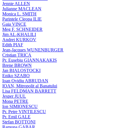
Jennie ALLEN
Julianne MACLEAN
Monica L. SMITH
Parintele Cleopa ILIE
Gaia VINCE
Meg F. SCHNEIDER
Jim AL-KHALILI
Andrei KURKOV
Edith PIAF
Jean-Jacques WUNENBURGER
Cristian TRICA
Pr. Eusebiu GIANNAKAKIS
Brene BROWN
Jan BIALOSTOCKI
Eniko SZABO
Ioan Ovidiu ABRUDAN
IOAN, Mitropolit al Banatului
Lisa FELDMAN BARRETT
Jesper JUUL
Mona PETRE
Ion SIMIONESCU
Pr. Petre VINTILESCU
Pr. Emil GALE
Stefan BOTTONI
Ramona GABAR