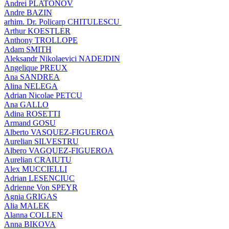
Andrei PLATONOV
Andre BAZIN
arhim. Dr. Policarp CHITULESCU
Arthur KOESTLER
Anthony TROLLOPE
Adam SMITH
Aleksandr Nikolaevici NADEJDIN
Angelique PREUX
Ana SANDREA
Alina NELEGA
Adrian Nicolae PETCU
Ana GALLO
Adina ROSETTI
Armand GOSU
Alberto VASQUEZ-FIGUEROA
Aurelian SILVESTRU
Albero VAGQUEZ-FIGUEROA
Aurelian CRAIUTU
Alex MUCCIELLI
Adrian LESENCIUC
Adrienne Von SPEYR
Agnia GRIGAS
Alia MALEK
Alanna COLLEN
Anna BIKOVA