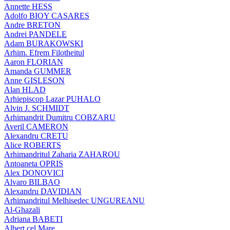
Annette HESS
Adolfo BIOY CASARES
Andre BRETON
Andrei PANDELE
Adam BURAKOWSKI
Arhim. Efrem Filotheitul
Aaron FLORIAN
Amanda GUMMER
Anne GISLESON
Alan HLAD
Arhiepiscop Lazar PUHALO
Alvin J. SCHMIDT
Arhimandrit Dumitru COBZARU
Averil CAMERON
Alexandru CRETU
Alice ROBERTS
Arhimandritul Zaharia ZAHAROU
Antoaneta OPRIS
Alex DONOVICI
Alvaro BILBAO
Alexandru DAVIDIAN
Arhimandritul Melhisedec UNGUREANU
Al-Ghazali
Adriana BABETI
Albert cel Mare