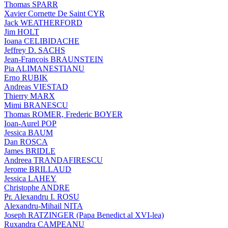
Thomas SPARR
Xavier Cornette De Saint CYR
Jack WEATHERFORD
Jim HOLT
Ioana CELIBIDACHE
Jeffrey D. SACHS
Jean-François BRAUNSTEIN
Pia ALIMANESTIANU
Erno RUBIK
Andreas VIESTAD
Thierry MARX
Mimi BRANESCU
Thomas ROMER, Frederic BOYER
Ioan-Aurel POP
Jessica BAUM
Dan ROSCA
James BRIDLE
Andreea TRANDAFIRESCU
Jerome BRILLAUD
Jessica LAHEY
Christophe ANDRE
Pr. Alexandru I. ROSU
Alexandru-Mihail NITA
Joseph RATZINGER (Papa Benedict al XVI-lea)
Ruxandra CAMPEANU