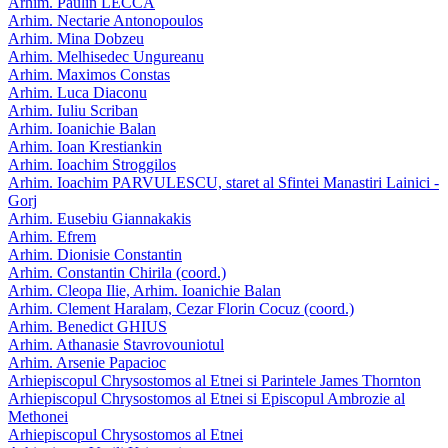
Arhim. Paulin LECCA
Arhim. Nectarie Antonopoulos
Arhim. Mina Dobzeu
Arhim. Melhisedec Ungureanu
Arhim. Maximos Constas
Arhim. Luca Diaconu
Arhim. Iuliu Scriban
Arhim. Ioanichie Balan
Arhim. Ioan Krestiankin
Arhim. Ioachim Stroggilos
Arhim. Ioachim PARVULESCU, staret al Sfintei Manastiri Lainici -
Gorj
Arhim. Eusebiu Giannakakis
Arhim. Efrem
Arhim. Dionisie Constantin
Arhim. Constantin Chirila (coord.)
Arhim. Cleopa Ilie, Arhim. Ioanichie Balan
Arhim. Clement Haralam, Cezar Florin Cocuz (coord.)
Arhim. Benedict GHIUS
Arhim. Athanasie Stavrovouniotul
Arhim. Arsenie Papacioc
Arhiepiscopul Chrysostomos al Etnei si Parintele James Thornton
Arhiepiscopul Chrysostomos al Etnei si Episcopul Ambrozie al
Methonei
Arhiepiscopul Chrysostomos al Etnei