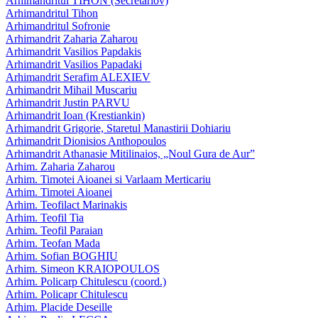
Arhimandritul TIHON (Secretariov)
Arhimandritul Tihon
Arhimandritul Sofronie
Arhimandrit Zaharia Zaharou
Arhimandrit Vasilios Papdakis
Arhimandrit Vasilios Papadaki
Arhimandrit Serafim ALEXIEV
Arhimandrit Mihail Muscariu
Arhimandrit Justin PARVU
Arhimandrit Ioan (Krestiankin)
Arhimandrit Grigorie, Staretul Manastirii Dohiariu
Arhimandrit Dionisios Anthopoulos
Arhimandrit Athanasie Mitilinaios, „Noul Gura de Aur”
Arhim. Zaharia Zaharou
Arhim. Timotei Aioanei si Varlaam Merticariu
Arhim. Timotei Aioanei
Arhim. Teofilact Marinakis
Arhim. Teofil Tia
Arhim. Teofil Paraian
Arhim. Teofan Mada
Arhim. Sofian BOGHIU
Arhim. Simeon KRAIOPOULOS
Arhim. Policarp Chitulescu (coord.)
Arhim. Policapr Chitulescu
Arhim. Placide Deseille