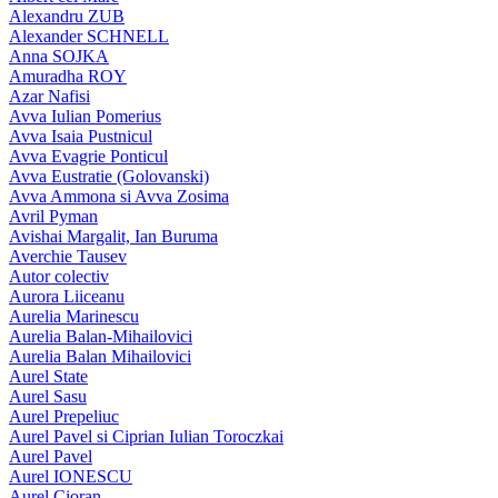
Alexandru ZUB
Alexander SCHNELL
Anna SOJKA
Amuradha ROY
Azar Nafisi
Avva Iulian Pomerius
Avva Isaia Pustnicul
Avva Evagrie Ponticul
Avva Eustratie (Golovanski)
Avva Ammona si Avva Zosima
Avril Pyman
Avishai Margalit, Ian Buruma
Averchie Tausev
Autor colectiv
Aurora Liiceanu
Aurelia Marinescu
Aurelia Balan-Mihailovici
Aurelia Balan Mihailovici
Aurel State
Aurel Sasu
Aurel Prepeliuc
Aurel Pavel si Ciprian Iulian Toroczkai
Aurel Pavel
Aurel IONESCU
Aurel Cioran