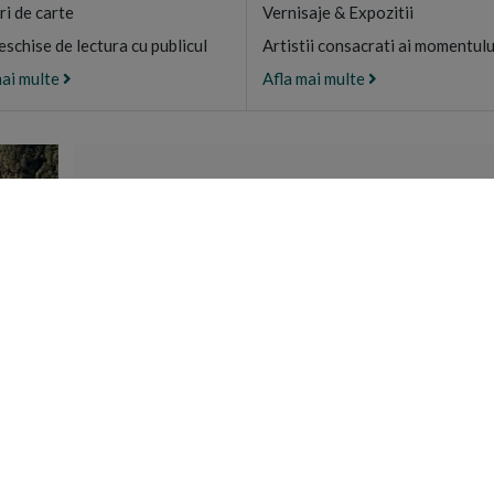
ri de carte
Vernisaje & Expozitii
eschise de lectura cu publicul
Artistii consacrati ai momentulu
mai multe
Afla mai multe
CAMARA SFANT
Magazin de produs
certificate ECO di
Athos, G
DESCOPE
UTILE
CONTACT