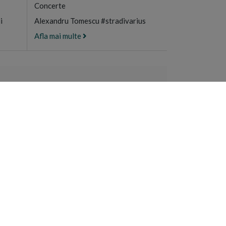
Concerte
i
Alexandru Tomescu #stradivarius
Afla mai multe
ULUI MUNTE
e manastiresti
n Sfantul Munte
recia
RA
NEWSLETTER