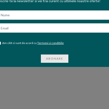
ADAUGA IN COS
nscrie-te la newsletter si vei fi la curent cu ultimele noastre oferte!
ume
mail
Am citit si sunt de acord cu
Termeni si conditiile
ABONARE