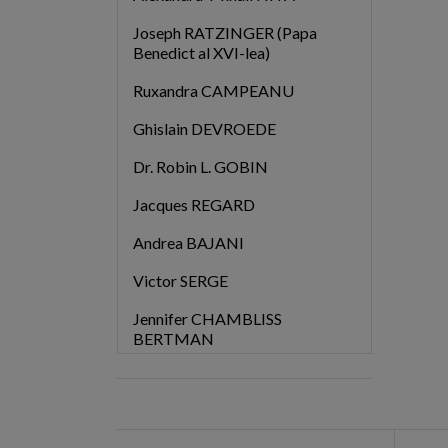
Joseph RATZINGER (Papa
Benedict al XVI-lea)
Ruxandra CAMPEANU
Ghislain DEVROEDE
Dr. Robin L. GOBIN
Jacques REGARD
Andrea BAJANI
Victor SERGE
Jennifer CHAMBLISS
BERTMAN
Dr. Mihail LITVAK
Photios al Constantinopolului