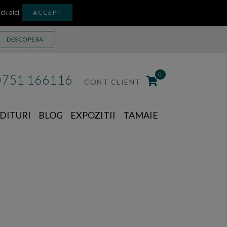
ick aici
.
ACCEPT
DESCOPERA
0
0751 166116
CONT CLIENT
DITURI
BLOG
EXPOZITII
TAMAIE