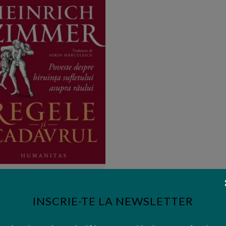
Editura:
Humanitas
gele si cadavrul. Poveste despre
iruinta sufletului asupra raului
INSCRIE-TE LA NEWSLETTER
49,00 lei