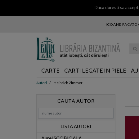
Daca doresti sa accepti
ICOANE FACATOA
... ce 
CARTE
CARTI LEGATE IN PIELE
AU
Autori
Heinrich Zimmer
CAUTA AUTOR
LISTA AUTORI
Aurel SCOBIOALA