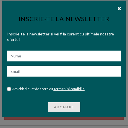
INSCRIE-TE LA NEWSLETTER
Inscrie-te la newsletter si vei fi la curent cu ultimele noastre
oferte!
Nume
Email
Editura:
Polirom
Am citit si sunt de acord cu
Termeni si conditiile
Carol I al Romaniei | Jurnal, Volumul I, 1881 – 1887
56,95 lei
ABONARE
STOC EPUIZAT