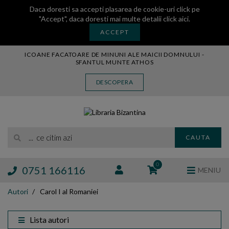
Daca doresti sa accepti plasarea de cookie-uri click pe
"Accept", daca doresti mai multe detalii
click aici
.
ACCEPT
ICOANE FACATOARE DE MINUNI ALE MAICII DOMNULUI -
SFANTUL MUNTE ATHOS
CARTE
DESCOPERA
CARTI LEGATE IN PIELE
AUDIO
ICOANA
... ce citim azi
MANASTIREA VATOPEDI
CAUTA
AUTORI
EDITURI
0
0751 166116
MENIU
BLOG
Autori
Carol I al Romaniei
EXPOZITII
TAMAIE
Lista autori