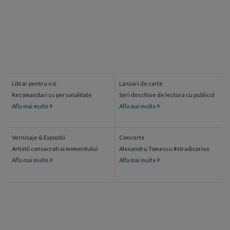
Librar pentru o zi
Lansari de carte
Recomandari cu personalitate
Seri deschise de lectura cu publicul
Afla mai multe
Afla mai multe
Vernisaje & Expozitii
Concerte
Artistii consacrati ai momentului
Alexandru Tomescu #stradivarius
Afla mai multe
Afla mai multe