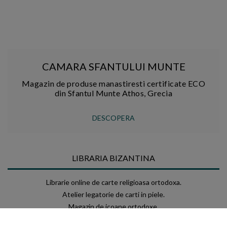
CAMARA SFANTULUI MUNTE
Magazin de produse manastiresti certificate ECO
din Sfantul Munte Athos, Grecia
DESCOPERA
LIBRARIA BIZANTINA
Librarie online de carte religioasa ortodoxa.
Atelier legatorie de carti in piele.
Magazin de icoane ortodoxe.
Mica galerie de arta crestina.