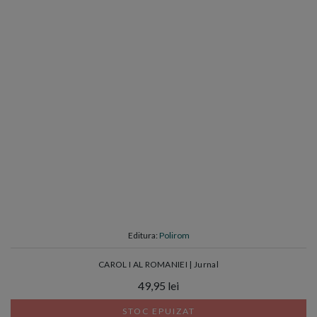
Editura:
Polirom
CAROL I AL ROMANIEI | Jurnal
49,95 lei
STOC EPUIZAT