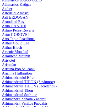
Athanasios RAKOVALIS
Athanasios Katigas
Atelier
Asterie al Amasiei
Asli ERDOGAN
Arundhati Roy
Arun GANDHI
Arturo Perez-Reverte
Artur GOROVEI
Arto Tapio Paasilinna
Arthur Gould Lee
Arthur Bloch
Arsenie Monahul
Armistead Maupin
Aristotel
Aristofan
Aristina Pop Saileanu
Arianna Huffington
Arhimandritului Efrem
Arhimandritul TIHON (Sevkunov)
Arhimandritul TIHON (Secretariov)
Arhimandritul Tihon
Arhimandritul Sofronie
Arhimandrit Zaharia Zaharou
Arhimandrit Vasilios Papdakis