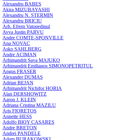
Alexandru BABES
Akira MIZUBAYASHI
Alexandru N. STERMIN
Alexandru BRICIU
Arh. Efrem Vatopedinul
Avva Justin PARVU
Andre COMTE-SPONVILLE
Ana NOVAC
Asko SAHLBERG
Andre ACIMAN
Arhimandrit Sava MAJUKO
Arhimandrit Emilianos SIMONOPETRITUL
Angus FRASER
Alexander DUMAS
Adrian BEJAN
Arhimandrit Nichifor HORIA
Alan DERSHOWITZ
Aaron J. KLEIN
Adriana Cristina MAZILU
Aris FIORETOS
Annette HESS
Adolfo BIOY CASARES
Andre BRETON
Andrei PANDELE
Adam BURAKOWSKI