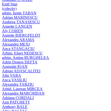
Emil Stan
(colectiv)
arhim. Iustin TABAN
Adrian MARINESCU
Andreea TANASESCU
Annette LANGEN
Aly COHEN
Annette BJERGFELDT
Alexandru ARAMA
Alexandru MEXI
Anca STANGACIU
Arhim. Elisei NEDESCU
arhim. Antipa BURGHELEA
Adrin Dragos DEFTA
Augustin IOAN
Adrian ADASCALITEI
Alin VARA
Anca VASILIU
Alexandra TARZIU
Arhid. Laurean MIRCEA
Alexandru MARCHIDAN
Adriana CORDALI
Ann PATCHETT
Anthony BALE