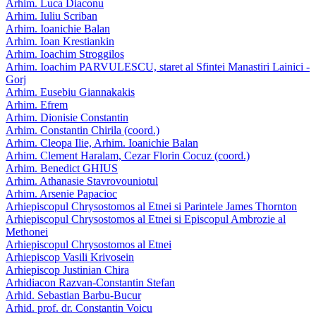
Arhim. Luca Diaconu
Arhim. Iuliu Scriban
Arhim. Ioanichie Balan
Arhim. Ioan Krestiankin
Arhim. Ioachim Stroggilos
Arhim. Ioachim PARVULESCU, staret al Sfintei Manastiri Lainici -
Gorj
Arhim. Eusebiu Giannakakis
Arhim. Efrem
Arhim. Dionisie Constantin
Arhim. Constantin Chirila (coord.)
Arhim. Cleopa Ilie, Arhim. Ioanichie Balan
Arhim. Clement Haralam, Cezar Florin Cocuz (coord.)
Arhim. Benedict GHIUS
Arhim. Athanasie Stavrovouniotul
Arhim. Arsenie Papacioc
Arhiepiscopul Chrysostomos al Etnei si Parintele James Thornton
Arhiepiscopul Chrysostomos al Etnei si Episcopul Ambrozie al
Methonei
Arhiepiscopul Chrysostomos al Etnei
Arhiepiscop Vasili Krivosein
Arhiepiscop Justinian Chira
Arhidiacon Razvan-Constantin Stefan
Arhid. Sebastian Barbu-Bucur
Arhid. prof. dr. Constantin Voicu