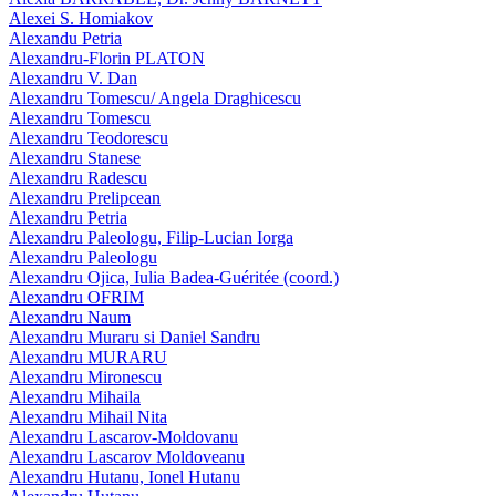
Alexei S. Homiakov
Alexandu Petria
Alexandru-Florin PLATON
Alexandru V. Dan
Alexandru Tomescu/ Angela Draghicescu
Alexandru Tomescu
Alexandru Teodorescu
Alexandru Stanese
Alexandru Radescu
Alexandru Prelipcean
Alexandru Petria
Alexandru Paleologu, Filip-Lucian Iorga
Alexandru Paleologu
Alexandru Ojica, Iulia Badea-Guéritée (coord.)
Alexandru OFRIM
Alexandru Naum
Alexandru Muraru si Daniel Sandru
Alexandru MURARU
Alexandru Mironescu
Alexandru Mihaila
Alexandru Mihail Nita
Alexandru Lascarov-Moldovanu
Alexandru Lascarov Moldoveanu
Alexandru Hutanu, Ionel Hutanu