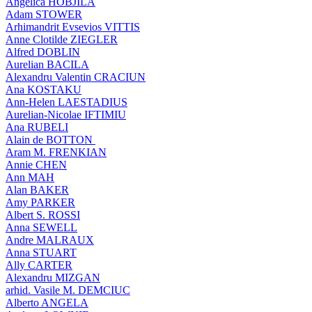
Angelica HOBJILA
Adam STOWER
Arhimandrit Evsevios VITTIS
Anne Clotilde ZIEGLER
Alfred DOBLIN
Aurelian BACILA
Alexandru Valentin CRACIUN
Ana KOSTAKU
Ann-Helen LAESTADIUS
Aurelian-Nicolae IFTIMIU
Ana RUBELI
Alain de BOTTON
Aram Μ. FRENKIAN
Annie CHEN
Ann MAH
Alan BAKER
Amy PARKER
Albert S. ROSSI
Anna SEWELL
Andre MALRAUX
Anna STUART
Ally CARTER
Alexandru MIZGAN
arhid. Vasile M. DEMCIUC
Alberto ANGELA