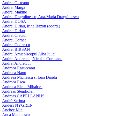
Andrei Oisteanu
Andrei Marga
Andrei Makine
Andrei Dragulinescu, Ana-Maria Dragulinescu
Andrei DOSA
Andrei Dirlau, Irina Bazon (coord.)
Andrei Dirlau
Andrei Craciun
Andrei Cornea
Andrei Codrescu
Andrei BIRSAN
Andrei Arhiepiscopul Alba Iuliei
Andrei Andreicut, Nicolae Corneanu
Andrei Andreicut
Andreea Rasuceanu
Andreea Nanu
Andreea Michescu si Ioan Darida
Andreea Esca
Andreea Elena Mihalcea
Andreas Steinhöfel
Andreas CAPELLANUS
André Scrima
Anders NYGREN
Anchee Min
Anca Manolescu