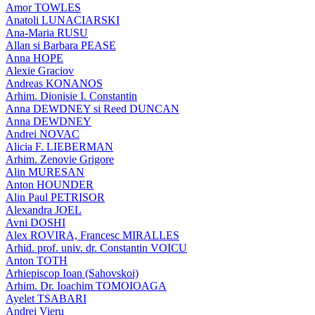
Amor TOWLES
Anatoli LUNACIARSKI
Ana-Maria RUSU
Allan si Barbara PEASE
Anna HOPE
Alexie Graciov
Andreas KONANOS
Arhim. Dionisie I. Constantin
Anna DEWDNEY si Reed DUNCAN
Anna DEWDNEY
Andrei NOVAC
Alicia F. LIEBERMAN
Arhim. Zenovie Grigore
Alin MURESAN
Anton HOUNDER
Alin Paul PETRISOR
Alexandra JOEL
Avni DOSHI
Alex ROVIRA, Francesc MIRALLES
Arhid. prof. univ. dr. Constantin VOICU
Anton TOTH
Arhiepiscop Ioan (Sahovskoi)
Arhim. Dr. Ioachim TOMOIOAGA
Ayelet TSABARI
Andrei Vieru