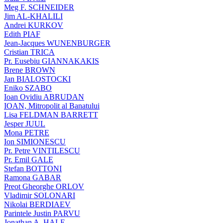
Meg F. SCHNEIDER
Jim AL-KHALILI
Andrei KURKOV
Edith PIAF
Jean-Jacques WUNENBURGER
Cristian TRICA
Pr. Eusebiu GIANNAKAKIS
Brene BROWN
Jan BIALOSTOCKI
Eniko SZABO
Ioan Ovidiu ABRUDAN
IOAN, Mitropolit al Banatului
Lisa FELDMAN BARRETT
Jesper JUUL
Mona PETRE
Ion SIMIONESCU
Pr. Petre VINTILESCU
Pr. Emil GALE
Stefan BOTTONI
Ramona GABAR
Preot Gheorghe ORLOV
Vladimir SOLONARI
Nikolai BERDIAEV
Parintele Justin PARVU
Jonathan A. HALE