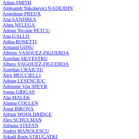
Adam SMITH
Aleksandr Nikolaevici NADEJDIN
Angelique PREUX
Ana SANDREA
Alina NELEGA
Adrian Nicolae PETCU
Ana GALLO
Adina ROSETTI
Armand GOSU
Alberto VASQUEZ-FIGUEROA
Aurelian SILVESTRU
Albero VAGQUEZ-FIGUEROA
Aurelian CRAIUTU
Alex MUCCIELLI
Adrian LESENCIUC
Adrienne Von SPEYR
Agnia GRIGAS
Alia MALEK
Alanna COLLEN
Anna BIKOVA
Adrian WOOLDRIDGE
Alex SCHULMAN
Adriana STEFAN
Andrei MANOLESCU
Arkadi Boris STRUGATKI