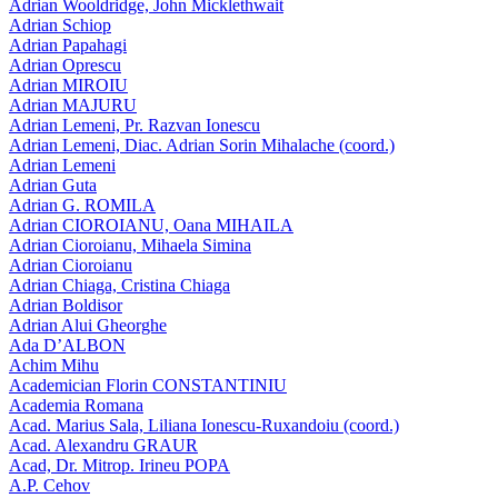
Adrian Wooldridge, John Micklethwait
Adrian Schiop
Adrian Papahagi
Adrian Oprescu
Adrian MIROIU
Adrian MAJURU
Adrian Lemeni, Pr. Razvan Ionescu
Adrian Lemeni, Diac. Adrian Sorin Mihalache (coord.)
Adrian Lemeni
Adrian Guta
Adrian G. ROMILA
Adrian CIOROIANU, Oana MIHAILA
Adrian Cioroianu, Mihaela Simina
Adrian Cioroianu
Adrian Chiaga, Cristina Chiaga
Adrian Boldisor
Adrian Alui Gheorghe
Ada D’ALBON
Achim Mihu
Academician Florin CONSTANTINIU
Academia Romana
Acad. Marius Sala, Liliana Ionescu-Ruxandoiu (coord.)
Acad. Alexandru GRAUR
Acad, Dr. Mitrop. Irineu POPA
A.P. Cehov