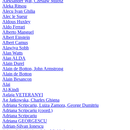
Aleksander Wat, Czeslaw Milosz
Aleka Ritsou
Alecu Ivan Ghilia
Alec le Sueur
Aldous Huxley
Aldo Ferrari
Alberto Manguel
Albert Einstein
Albert Camus
Alawiya Sobh
Alan Watts
Alan ALDA
Alain Durel
Alain de Botton, John Armstrong
Alain de Botton
Alain Besançon
Alai
Al-Kindi
Aglaja VETERANYI
Ag Jatkowska, Charles Ghigna
Adriana Scripcariu, Luiza Zamora, George Dumitriu
Adriana Scripcariu (coord.)
Adriana Scripcariu
Adriana GEORGESCU
Adrian-Silvan Ionescu