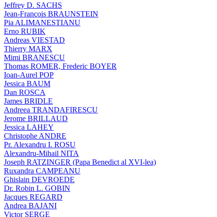
Jeffrey D. SACHS
Jean-François BRAUNSTEIN
Pia ALIMANESTIANU
Erno RUBIK
Andreas VIESTAD
Thierry MARX
Mimi BRANESCU
Thomas ROMER, Frederic BOYER
Ioan-Aurel POP
Jessica BAUM
Dan ROSCA
James BRIDLE
Andreea TRANDAFIRESCU
Jerome BRILLAUD
Jessica LAHEY
Christophe ANDRE
Pr. Alexandru I. ROSU
Alexandru-Mihail NITA
Joseph RATZINGER (Papa Benedict al XVI-lea)
Ruxandra CAMPEANU
Ghislain DEVROEDE
Dr. Robin L. GOBIN
Jacques REGARD
Andrea BAJANI
Victor SERGE