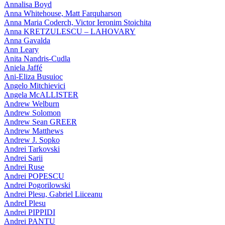
Annalisa Boyd
Anna Whitehouse, Matt Farquharson
Anna Maria Coderch, Victor Ieronim Stoichita
Anna KRETZULESCU – LAHOVARY
Anna Gavalda
Ann Leary
Anita Nandris-Cudla
Aniela Jaffé
Ani-Eliza Busuioc
Angelo Mitchievici
Angela McALLISTER
Andrew Welburn
Andrew Solomon
Andrew Sean GREER
Andrew Matthews
Andrew J. Sopko
Andrei Tarkovski
Andrei Sarii
Andrei Ruse
Andrei POPESCU
Andrei Pogorilowski
Andrei Plesu, Gabriel Liiceanu
AndreI Plesu
Andrei PIPPIDI
Andrei PANTU