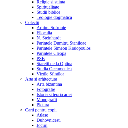
Religie si stiinta
Spiritualitate
Studii biblice
Teologie dogmatica
Colectii
Arhim. Sofronie
Filocalia
N. Steinhardt
Parintele Dumitru Staniloae
Parintele Simeon Kraiopoulos
Parintele Cleopa
PSB
Staretii de la Optina
Studia Oecumenica
Vietile Sfintilor
Arta si arhitectura
Arta bizantina
Fotografie
Istoria si teoria artei
Monografii
Pictura
Carti pentru copii
Atlase
Duhovnicesti
Jocuri