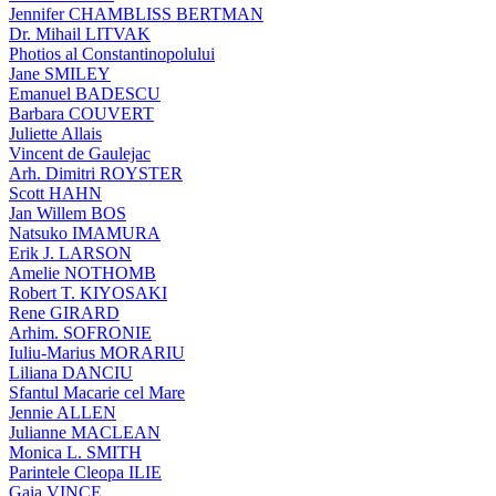
Jennifer CHAMBLISS BERTMAN
Dr. Mihail LITVAK
Photios al Constantinopolului
Jane SMILEY
Emanuel BADESCU
Barbara COUVERT
Juliette Allais
Vincent de Gaulejac
Arh. Dimitri ROYSTER
Scott HAHN
Jan Willem BOS
Natsuko IMAMURA
Erik J. LARSON
Amelie NOTHOMB
Robert T. KIYOSAKI
Rene GIRARD
Arhim. SOFRONIE
Iuliu-Marius MORARIU
Liliana DANCIU
Sfantul Macarie cel Mare
Jennie ALLEN
Julianne MACLEAN
Monica L. SMITH
Parintele Cleopa ILIE
Gaia VINCE