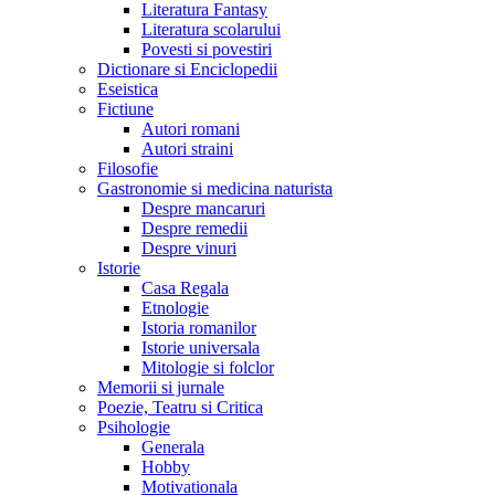
Literatura Fantasy
Literatura scolarului
Povesti si povestiri
Dictionare si Enciclopedii
Eseistica
Fictiune
Autori romani
Autori straini
Filosofie
Gastronomie si medicina naturista
Despre mancaruri
Despre remedii
Despre vinuri
Istorie
Casa Regala
Etnologie
Istoria romanilor
Istorie universala
Mitologie si folclor
Memorii si jurnale
Poezie, Teatru si Critica
Psihologie
Generala
Hobby
Motivationala