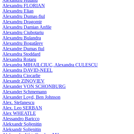
Alexandru Hutanu
Alexandru FLORIAN
Alexandru Elian
Alexandru Dumas-fiul
Alexandru Dragomir
Alexandru Damian Anfile
Alexandru Ciubotariu
Alexandru Bulandra
Alexandru Bogatârev
Alexandre Dumas fiul
Alexandra Stoddard
Alexandra Rotaru
Alexandra MIHAILCIUC, Alexandra CULESCU
Alexandra DAVID-NEEL
Alexandra Ciocarlie
Alexandr ZINOVIEV
Alexander VON SCHONBURG
Alexander Schmemann
Alexander Loyd, Ben Johnson
Alex. Stefanescu
Alex. Leo SERBAN
Alex WHEATLE
Alessandro Baricco
Alekxandr Soljenitin
Aleksandr Soljenitin