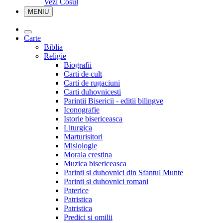
Vezi Cosul
MENIU
Carte
Biblia
Religie
Biografii
Carti de cult
Carti de rugaciuni
Carti duhovnicesti
Parintii Bisericii - editii bilingve
Iconografie
Istorie bisericeasca
Liturgica
Marturisitori
Misiologie
Morala crestina
Muzica bisericeasca
Parinti si duhovnici din Sfantul Munte
Parinti si duhovnici romani
Paterice
Patristica
Patristica
Predici si omilii