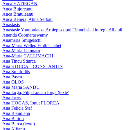
Anca HATIEGAN
Anca Bujoreanu
Anca Bratuleanu
Anca Benera, Alina Serban
Anastasis
Anastasie Yannoulatos, Arhiepiscopul Tiranei si al intregii Albanii
Ananda Coomaraswamy
Anamaria Smigelschi
Ana-Maria Weller, Edith Thabet
Ana-Maria Lemnaru
Ana-Maria CALLIMACHI
Ana Tincu Stiurca
Ana STOICA – CONSTANTIN
Ana Smith Iltis
Ana Pascu
Ana OLOS
Ana Maria SANDU
Ana Iorga, Filip-Lucian Iorga (texte)
Ana Iacov
Ana HOGAS, Ionut FLOREA
Ana Felicia Stef
Ana Blandiana
Ana Barton
Ana Barca (texte)
Ana Alfianu