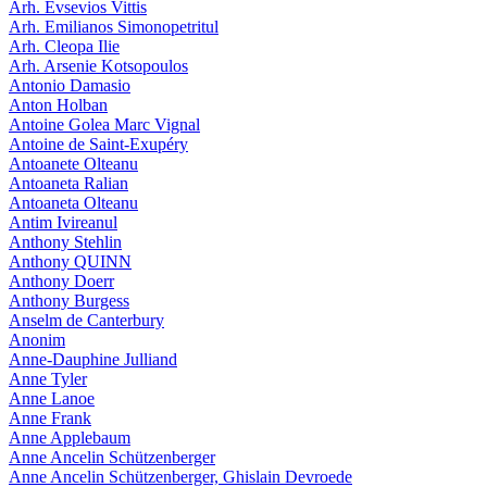
Arh. Evsevios Vittis
Arh. Emilianos Simonopetritul
Arh. Cleopa Ilie
Arh. Arsenie Kotsopoulos
Antonio Damasio
Anton Holban
Antoine Golea Marc Vignal
Antoine de Saint-Exupéry
Antoanete Olteanu
Antoaneta Ralian
Antoaneta Olteanu
Antim Ivireanul
Anthony Stehlin
Anthony QUINN
Anthony Doerr
Anthony Burgess
Anselm de Canterbury
Anonim
Anne-Dauphine Julliand
Anne Tyler
Anne Lanoe
Anne Frank
Anne Applebaum
Anne Ancelin Schützenberger
Anne Ancelin Schützenberger, Ghislain Devroede