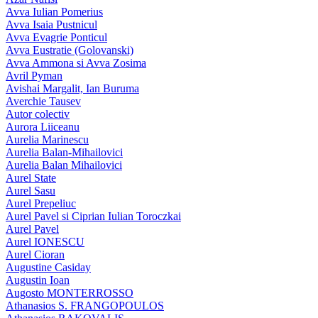
Avva Iulian Pomerius
Avva Isaia Pustnicul
Avva Evagrie Ponticul
Avva Eustratie (Golovanski)
Avva Ammona si Avva Zosima
Avril Pyman
Avishai Margalit, Ian Buruma
Averchie Tausev
Autor colectiv
Aurora Liiceanu
Aurelia Marinescu
Aurelia Balan-Mihailovici
Aurelia Balan Mihailovici
Aurel State
Aurel Sasu
Aurel Prepeliuc
Aurel Pavel si Ciprian Iulian Toroczkai
Aurel Pavel
Aurel IONESCU
Aurel Cioran
Augustine Casiday
Augustin Ioan
Augosto MONTERROSSO
Athanasios S. FRANGOPOULOS