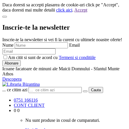
Daca doresti sa accepti plasarea de cookie-uri click pe "Accept",
daca doresti mai multe detalii
click aici
.
Accept
Inscrie-te la newsletter
Inscrie-te la newsletter si vei fi la curent cu ultimele noastre oferte!
Nume
Email
Am citit si sunt de acord cu
Termeni si conditiile
Abonare
Icoane facatoare de minuni ale Maicii Domnului - Sfantul Munte
Athos
Descopera
... ce citim azi
Cauta
0751 166116
CONT CLIENT
0
0
Nu sunt produse in cosul de cumparaturi.