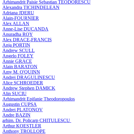
Arhimandrit Paisie Sebastian TEODORESCU
Alexandra TICHINDELEAN
Adriana JDERU
Alain-FOURNIER
Alex ALLAN
Anne-Lise DUCANDA
Anuradha ROY
Alex DRACE-FRANCIS
Anja PORTIN
Andrew SCULL
Angelo FOLEY
Annie GRACE
Alain BARATON
Amy M. O'QUINN
Andrei DRAGULINESCU
Alice SCHROEDER
Andrew Stephen DAMICK
Alin SUCIU
Arhimandrit Epifanie Theodoropoulos
Augustin CUPSA
Andrei PLATONOV
Andre BAZIN
arhim. Dr. Policarp CHITULESCU
Arthur KOESTLER
Anthony TROLLOPE