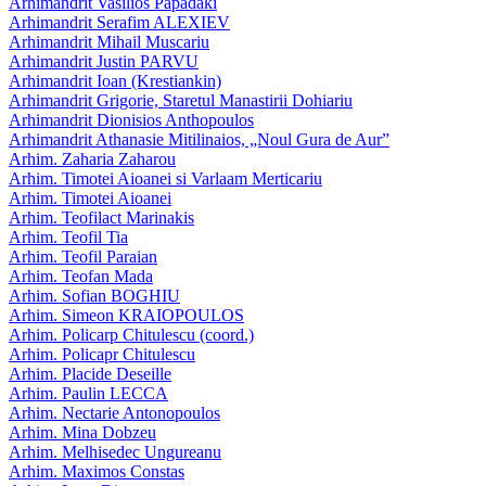
Arhimandrit Vasilios Papadaki
Arhimandrit Serafim ALEXIEV
Arhimandrit Mihail Muscariu
Arhimandrit Justin PARVU
Arhimandrit Ioan (Krestiankin)
Arhimandrit Grigorie, Staretul Manastirii Dohiariu
Arhimandrit Dionisios Anthopoulos
Arhimandrit Athanasie Mitilinaios, „Noul Gura de Aur”
Arhim. Zaharia Zaharou
Arhim. Timotei Aioanei si Varlaam Merticariu
Arhim. Timotei Aioanei
Arhim. Teofilact Marinakis
Arhim. Teofil Tia
Arhim. Teofil Paraian
Arhim. Teofan Mada
Arhim. Sofian BOGHIU
Arhim. Simeon KRAIOPOULOS
Arhim. Policarp Chitulescu (coord.)
Arhim. Policapr Chitulescu
Arhim. Placide Deseille
Arhim. Paulin LECCA
Arhim. Nectarie Antonopoulos
Arhim. Mina Dobzeu
Arhim. Melhisedec Ungureanu
Arhim. Maximos Constas