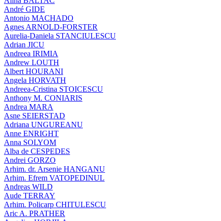
Alina BALTAC
André GIDE
Antonio MACHADO
Agnes ARNOLD-FORSTER
Aurelia-Daniela STANCIULESCU
Adrian JICU
Andreea IRIMIA
Andrew LOUTH
Albert HOURANI
Angela HORVATH
Andreea-Cristina STOICESCU
Anthony M. CONIARIS
Andrea MARA
Asne SEIERSTAD
Adriana UNGUREANU
Anne ENRIGHT
Anna SOLYOM
Alba de CESPEDES
Andrei GORZO
Arhim. dr. Arsenie HANGANU
Arhim. Efrem VATOPEDINUL
Andreas WILD
Aude TERRAY
Arhim. Policarp CHITULESCU
Aric A. PRATHER