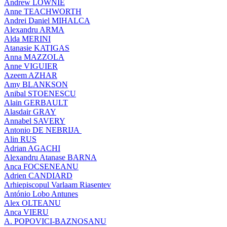
Andrew LOWNIE
Anne TEACHWORTH
Andrei Daniel MIHALCA
Alexandru ARMA
Alda MERINI
Atanasie KATIGAS
Anna MAZZOLA
Anne VIGUIER
Azeem AZHAR
Amy BLANKSON
Anibal STOENESCU
Alain GERBAULT
Alasdair GRAY
Annabel SAVERY
Antonio DE NEBRIJA
Alin RUS
Adrian AGACHI
Alexandru Atanase BARNA
Anca FOCSENEANU
Adrien CANDIARD
Arhiepiscopul Varlaam Riasentev
António Lobo Antunes
Alex OLTEANU
Anca VIERU
A. POPOVICI-BAZNOSANU