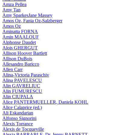
Amza Pellea
Amy Tan
Amy SparkesJane Massey
Amos Oz, Fania Oz-Salzberger
Amos Oz
Aminatta FORNA
Amin MAALOUF
Alphonse Daudet
Alois GHERGUT
Allison Hoover Bartlett
Allison DuBois
Allesandro Baricco
Allen Carr
Alina-Victoria Paraschiv
Alina PAVELESCU
Alin GAVRELIUC
Alin FUMURESCU
Alin CIUPALA
Alice PANTERMUELLER, Daniela KOHL
Alice Calaprice (ed.)
Ali Eskandarian
Alfonso Signorini
Alexis Torrance
Alexis de Tocqueville
Alexia BARRABLE, Dr. Jenny BARNETT