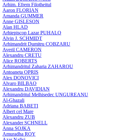
Arhim. Efrem Filotheitul
Aaron FLORIAN
Amanda GUMMER
Anne GISLESON
Alan HLAD
Arhiepiscop Lazar PUHALO
Alvin J. SCHMIDT
Arhimandrit Dumitru COBZARU
Averil CAMERON
Alexandru CRETU
Alice ROBERTS
Arhimandritul Zaharia ZAHAROU
Antoaneta OPRIS
Alex DONOVICI
Alvaro BILBAO
Alexandru DAVIDIAN
Arhimandritul Melhisedec UNGUREANU
Al-Ghazali
Adriana BABETI
Albert cel Mare
Alexandru ZUB
Alexander SCHNELL
Anna SOJKA
Amuradha ROY
Azar Nafisi