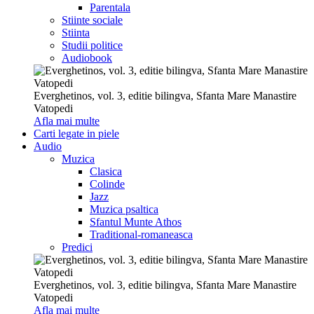
Parentala
Stiinte sociale
Stiinta
Studii politice
Audiobook
Everghetinos, vol. 3, editie bilingva, Sfanta Mare Manastire
Vatopedi
Afla mai multe
Carti legate in piele
Audio
Muzica
Clasica
Colinde
Jazz
Muzica psaltica
Sfantul Munte Athos
Traditional-romaneasca
Predici
Everghetinos, vol. 3, editie bilingva, Sfanta Mare Manastire
Vatopedi
Afla mai multe