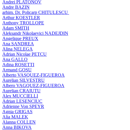
Andrei PLATONOV
Andre BAZIN
arhim. Dr. Policarp CHITULESCU
Arthur KOESTLER
Anthony TROLLOPE
Adam SMITH
Aleksandr Nikolaevici NADEJDIN
Angelique PREUX
Ana SANDREA
Alina NELEGA
Adrian Nicolae PETCU
Ana GALLO
Adina ROSETTI
Armand GOSU
Alberto VASQUEZ-FIGUEROA
Aurelian SILVESTRU
Albero VAGQUEZ-FIGUEROA
Aurelian CRAIUTU
Alex MUCCIELLI
Adrian LESENCIUC
Adrienne Von SPEYR
Agnia GRIGAS
Alia MALEK
Alanna COLLEN
Anna BIKOVA