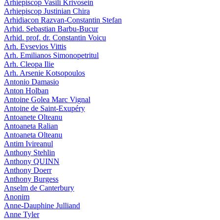
Arhiepiscop Vasili Krivosein
Arhiepiscop Justinian Chira
Arhidiacon Razvan-Constantin Stefan
Arhid. Sebastian Barbu-Bucur
Arhid. prof. dr. Constantin Voicu
Arh. Evsevios Vittis
Arh. Emilianos Simonopetritul
Arh. Cleopa Ilie
Arh. Arsenie Kotsopoulos
Antonio Damasio
Anton Holban
Antoine Golea Marc Vignal
Antoine de Saint-Exupéry
Antoanete Olteanu
Antoaneta Ralian
Antoaneta Olteanu
Antim Ivireanul
Anthony Stehlin
Anthony QUINN
Anthony Doerr
Anthony Burgess
Anselm de Canterbury
Anonim
Anne-Dauphine Julliand
Anne Tyler