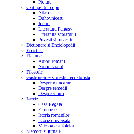
Pictura
Carti pentru copii
Atlase
Duhovnicesti
Jocuri
Literatura Fantasy
Literatura scolarului
Povesti si povestiri
Dictionare si Enciclopedii
Eseistica
Fictiune
Autori romani
Autori straini
Filosofie
Gastronomie si medicina naturista
Despre mancaruri
Despre remedii
Despre vinuri
Istorie
Casa Regala
Etnologie
Istoria romanilor
Istorie universala
Mitologie si folclor
Memorii si jurnale