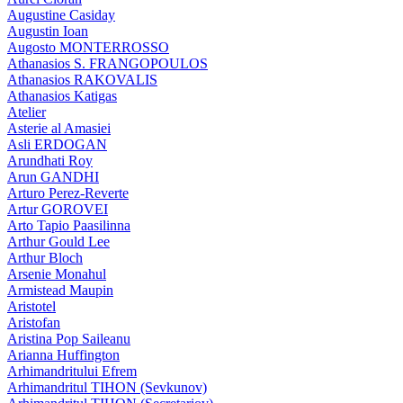
Augustine Casiday
Augustin Ioan
Augosto MONTERROSSO
Athanasios S. FRANGOPOULOS
Athanasios RAKOVALIS
Athanasios Katigas
Atelier
Asterie al Amasiei
Asli ERDOGAN
Arundhati Roy
Arun GANDHI
Arturo Perez-Reverte
Artur GOROVEI
Arto Tapio Paasilinna
Arthur Gould Lee
Arthur Bloch
Arsenie Monahul
Armistead Maupin
Aristotel
Aristofan
Aristina Pop Saileanu
Arianna Huffington
Arhimandritului Efrem
Arhimandritul TIHON (Sevkunov)