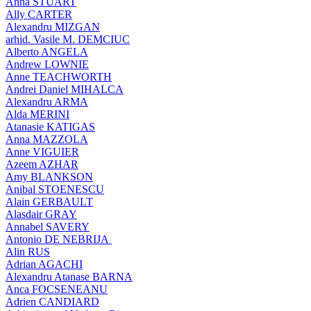
Anna STUART
Ally CARTER
Alexandru MIZGAN
arhid. Vasile M. DEMCIUC
Alberto ANGELA
Andrew LOWNIE
Anne TEACHWORTH
Andrei Daniel MIHALCA
Alexandru ARMA
Alda MERINI
Atanasie KATIGAS
Anna MAZZOLA
Anne VIGUIER
Azeem AZHAR
Amy BLANKSON
Anibal STOENESCU
Alain GERBAULT
Alasdair GRAY
Annabel SAVERY
Antonio DE NEBRIJA
Alin RUS
Adrian AGACHI
Alexandru Atanase BARNA
Anca FOCSENEANU
Adrien CANDIARD