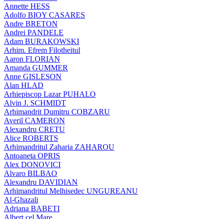
Annette HESS
Adolfo BIOY CASARES
Andre BRETON
Andrei PANDELE
Adam BURAKOWSKI
Arhim. Efrem Filotheitul
Aaron FLORIAN
Amanda GUMMER
Anne GISLESON
Alan HLAD
Arhiepiscop Lazar PUHALO
Alvin J. SCHMIDT
Arhimandrit Dumitru COBZARU
Averil CAMERON
Alexandru CRETU
Alice ROBERTS
Arhimandritul Zaharia ZAHAROU
Antoaneta OPRIS
Alex DONOVICI
Alvaro BILBAO
Alexandru DAVIDIAN
Arhimandritul Melhisedec UNGUREANU
Al-Ghazali
Adriana BABETI
Albert cel Mare