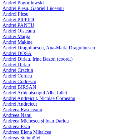
Andrei Pogorilowski
Andrei Plesu, Gabriel Liiceanu
AndreI Plesu
Andrei PIPPIDI
Andrei PANTU
Andrei Oisteanu
Andrei Marga
Andrei Makine
Andrei Dragulinescu, Ana-Maria Dragulinescu
Andrei DOSA
Andrei Dirlau, Irina Bazon (coord.)
Andrei Dirlau
Andrei Craciun
Andrei Cornea
Andrei Codrescu
Andrei BIRSAN
Andrei Arhiepiscopul Alba Iuliei
Andrei Andreicut, Nicolae Corneanu
Andrei Andreicut
Andreea Rasuceanu
Andreea Nanu
Andreea Michescu si Ioan Darida
Andreea Esca
Andreea Elena Mihalcea
Andreas Steinhöfel