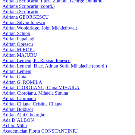
Adriana Scripcariu, Luiza Zamora, George Dumitriu
Adriana Scripcariu (coord.)
Adriana Scripcariu
Adriana GEORGESCU
Adrian-Silvan Ionescu
Adrian Wooldridge, John Micklethwait
Adrian Schiop
Adrian Papahagi
Adrian Oprescu
Adrian MIROIU
Adrian MAJURU
Adrian Lemeni, Pr. Razvan Ionescu
Adrian Lemeni, Diac. Adrian Sorin Mihalache (coord.)
Adrian Lemeni
Adrian Guta
Adrian G. ROMILA
Adrian CIOROIANU, Oana MIHAILA
Adrian Cioroianu, Mihaela Simina
Adrian Cioroianu
Adrian Chiaga, Cristina Chiaga
Adrian Boldisor
Adrian Alui Gheorghe
Ada D’ALBON
Achim Mihu
Academician Florin CONSTANTINIU