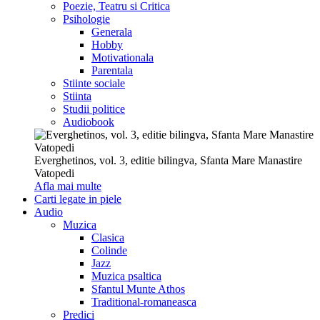
Poezie, Teatru si Critica
Psihologie
Generala
Hobby
Motivationala
Parentala
Stiinte sociale
Stiinta
Studii politice
Audiobook
Everghetinos, vol. 3, editie bilingva, Sfanta Mare Manastire
Vatopedi
Afla mai multe
Carti legate in piele
Audio
Muzica
Clasica
Colinde
Jazz
Muzica psaltica
Sfantul Munte Athos
Traditional-romaneasca
Predici