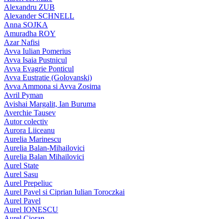
Alexandru ZUB
Alexander SCHNELL
Anna SOJKA
Amuradha ROY
Azar Nafisi
Avva Iulian Pomerius
Avva Isaia Pustnicul
Avva Evagrie Ponticul
Avva Eustratie (Golovanski)
Avva Ammona si Avva Zosima
Avril Pyman
Avishai Margalit, Ian Buruma
Averchie Tausev
Autor colectiv
Aurora Liiceanu
Aurelia Marinescu
Aurelia Balan-Mihailovici
Aurelia Balan Mihailovici
Aurel State
Aurel Sasu
Aurel Prepeliuc
Aurel Pavel si Ciprian Iulian Toroczkai
Aurel Pavel
Aurel IONESCU
Aurel Cioran