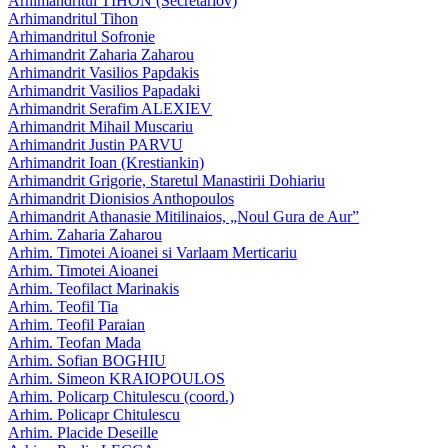
Arhimandritul TIHON (Secretariov)
Arhimandritul Tihon
Arhimandritul Sofronie
Arhimandrit Zaharia Zaharou
Arhimandrit Vasilios Papdakis
Arhimandrit Vasilios Papadaki
Arhimandrit Serafim ALEXIEV
Arhimandrit Mihail Muscariu
Arhimandrit Justin PARVU
Arhimandrit Ioan (Krestiankin)
Arhimandrit Grigorie, Staretul Manastirii Dohiariu
Arhimandrit Dionisios Anthopoulos
Arhimandrit Athanasie Mitilinaios, „Noul Gura de Aur”
Arhim. Zaharia Zaharou
Arhim. Timotei Aioanei si Varlaam Merticariu
Arhim. Timotei Aioanei
Arhim. Teofilact Marinakis
Arhim. Teofil Tia
Arhim. Teofil Paraian
Arhim. Teofan Mada
Arhim. Sofian BOGHIU
Arhim. Simeon KRAIOPOULOS
Arhim. Policarp Chitulescu (coord.)
Arhim. Policapr Chitulescu
Arhim. Placide Deseille