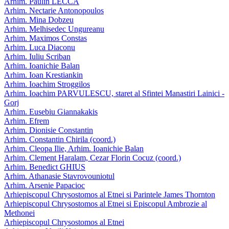
Arhim. Paulin LECCA
Arhim. Nectarie Antonopoulos
Arhim. Mina Dobzeu
Arhim. Melhisedec Ungureanu
Arhim. Maximos Constas
Arhim. Luca Diaconu
Arhim. Iuliu Scriban
Arhim. Ioanichie Balan
Arhim. Ioan Krestiankin
Arhim. Ioachim Stroggilos
Arhim. Ioachim PARVULESCU, staret al Sfintei Manastiri Lainici -
Gorj
Arhim. Eusebiu Giannakakis
Arhim. Efrem
Arhim. Dionisie Constantin
Arhim. Constantin Chirila (coord.)
Arhim. Cleopa Ilie, Arhim. Ioanichie Balan
Arhim. Clement Haralam, Cezar Florin Cocuz (coord.)
Arhim. Benedict GHIUS
Arhim. Athanasie Stavrovouniotul
Arhim. Arsenie Papacioc
Arhiepiscopul Chrysostomos al Etnei si Parintele James Thornton
Arhiepiscopul Chrysostomos al Etnei si Episcopul Ambrozie al
Methonei
Arhiepiscopul Chrysostomos al Etnei