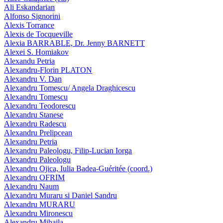
Ali Eskandarian
Alfonso Signorini
Alexis Torrance
Alexis de Tocqueville
Alexia BARRABLE, Dr. Jenny BARNETT
Alexei S. Homiakov
Alexandu Petria
Alexandru-Florin PLATON
Alexandru V. Dan
Alexandru Tomescu/ Angela Draghicescu
Alexandru Tomescu
Alexandru Teodorescu
Alexandru Stanese
Alexandru Radescu
Alexandru Prelipcean
Alexandru Petria
Alexandru Paleologu, Filip-Lucian Iorga
Alexandru Paleologu
Alexandru Ojica, Iulia Badea-Guéritée (coord.)
Alexandru OFRIM
Alexandru Naum
Alexandru Muraru si Daniel Sandru
Alexandru MURARU
Alexandru Mironescu
Alexandru Mihaila