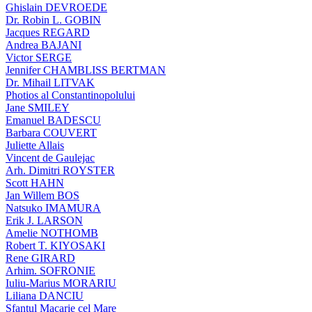
Ghislain DEVROEDE
Dr. Robin L. GOBIN
Jacques REGARD
Andrea BAJANI
Victor SERGE
Jennifer CHAMBLISS BERTMAN
Dr. Mihail LITVAK
Photios al Constantinopolului
Jane SMILEY
Emanuel BADESCU
Barbara COUVERT
Juliette Allais
Vincent de Gaulejac
Arh. Dimitri ROYSTER
Scott HAHN
Jan Willem BOS
Natsuko IMAMURA
Erik J. LARSON
Amelie NOTHOMB
Robert T. KIYOSAKI
Rene GIRARD
Arhim. SOFRONIE
Iuliu-Marius MORARIU
Liliana DANCIU
Sfantul Macarie cel Mare