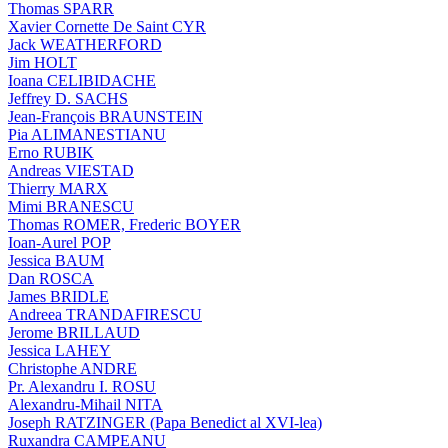
Thomas SPARR
Xavier Cornette De Saint CYR
Jack WEATHERFORD
Jim HOLT
Ioana CELIBIDACHE
Jeffrey D. SACHS
Jean-François BRAUNSTEIN
Pia ALIMANESTIANU
Erno RUBIK
Andreas VIESTAD
Thierry MARX
Mimi BRANESCU
Thomas ROMER, Frederic BOYER
Ioan-Aurel POP
Jessica BAUM
Dan ROSCA
James BRIDLE
Andreea TRANDAFIRESCU
Jerome BRILLAUD
Jessica LAHEY
Christophe ANDRE
Pr. Alexandru I. ROSU
Alexandru-Mihail NITA
Joseph RATZINGER (Papa Benedict al XVI-lea)
Ruxandra CAMPEANU