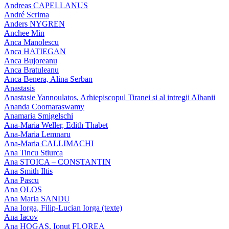
Andreas CAPELLANUS
André Scrima
Anders NYGREN
Anchee Min
Anca Manolescu
Anca HATIEGAN
Anca Bujoreanu
Anca Bratuleanu
Anca Benera, Alina Serban
Anastasis
Anastasie Yannoulatos, Arhiepiscopul Tiranei si al intregii Albanii
Ananda Coomaraswamy
Anamaria Smigelschi
Ana-Maria Weller, Edith Thabet
Ana-Maria Lemnaru
Ana-Maria CALLIMACHI
Ana Tincu Stiurca
Ana STOICA – CONSTANTIN
Ana Smith Iltis
Ana Pascu
Ana OLOS
Ana Maria SANDU
Ana Iorga, Filip-Lucian Iorga (texte)
Ana Iacov
Ana HOGAS, Ionut FLOREA