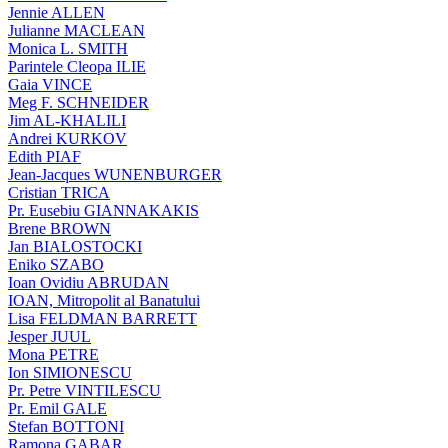
Jennie ALLEN
Julianne MACLEAN
Monica L. SMITH
Parintele Cleopa ILIE
Gaia VINCE
Meg F. SCHNEIDER
Jim AL-KHALILI
Andrei KURKOV
Edith PIAF
Jean-Jacques WUNENBURGER
Cristian TRICA
Pr. Eusebiu GIANNAKAKIS
Brene BROWN
Jan BIALOSTOCKI
Eniko SZABO
Ioan Ovidiu ABRUDAN
IOAN, Mitropolit al Banatului
Lisa FELDMAN BARRETT
Jesper JUUL
Mona PETRE
Ion SIMIONESCU
Pr. Petre VINTILESCU
Pr. Emil GALE
Stefan BOTTONI
Ramona GABAR