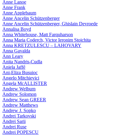
Anne Lanoe
Anne Frank
Anne Applebaum
Anne Ancelin Schützenberger
Anne Ancelin Schützenberger, Ghislain Devroede
Annalisa Boyd
Anna Whitehouse, Matt Farquharson
Anna Maria Coderch, Victor Ieronim Stoichita
Anna KRETZULESCU – LAHOVARY
Anna Gavalda
Ann Leary
Anita Nandris-Cudla
Aniela Jaffé
Ani-Eliza Busuioc
Angelo Mitchievici
Angela McALLISTER
Andrew Welburn
Andrew Solomon
Andrew Sean GREER
Andrew Matthews
Andrew J. Sopko
Andrei Tarkovski
Andrei Sarii
Andrei Ruse
Andrei POPESCU