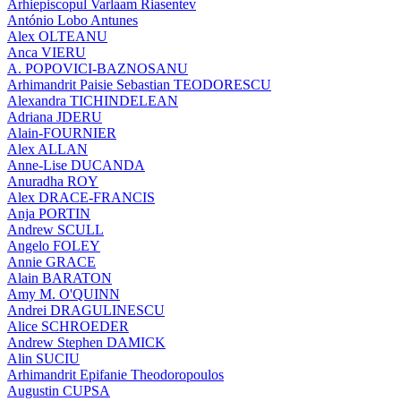
Arhiepiscopul Varlaam Riasentev
António Lobo Antunes
Alex OLTEANU
Anca VIERU
A. POPOVICI-BAZNOSANU
Arhimandrit Paisie Sebastian TEODORESCU
Alexandra TICHINDELEAN
Adriana JDERU
Alain-FOURNIER
Alex ALLAN
Anne-Lise DUCANDA
Anuradha ROY
Alex DRACE-FRANCIS
Anja PORTIN
Andrew SCULL
Angelo FOLEY
Annie GRACE
Alain BARATON
Amy M. O'QUINN
Andrei DRAGULINESCU
Alice SCHROEDER
Andrew Stephen DAMICK
Alin SUCIU
Arhimandrit Epifanie Theodoropoulos
Augustin CUPSA