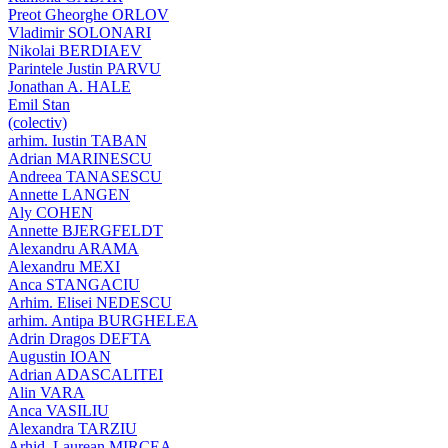
Preot Gheorghe ORLOV
Vladimir SOLONARI
Nikolai BERDIAEV
Parintele Justin PARVU
Jonathan A. HALE
Emil Stan
(colectiv)
arhim. Iustin TABAN
Adrian MARINESCU
Andreea TANASESCU
Annette LANGEN
Aly COHEN
Annette BJERGFELDT
Alexandru ARAMA
Alexandru MEXI
Anca STANGACIU
Arhim. Elisei NEDESCU
arhim. Antipa BURGHELEA
Adrin Dragos DEFTA
Augustin IOAN
Adrian ADASCALITEI
Alin VARA
Anca VASILIU
Alexandra TARZIU
Arhid. Laurean MIRCEA