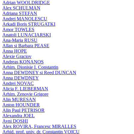
Adrian WOOLDRIDGE
Alex SCHULMAN
Adriana STEFAN
Andrei MANOLESCU
Arkadi Boris STRUGATKI
Amor TOWLES
Anatoli LUNACIARSKI
Ana-Maria RUSU
Allan si Barbara PEASE
Anna HOPE
Alexie Graciov
Andreas KONANOS
Arhim. Dionisie I. Constantin
Anna DEWDNEY si Reed DUNCAN
Anna DEWDNEY
Andrei NOVAC
Alicia F. LIEBERMAN
Arhim. Zenovie Grigore
Alin MURESAN
Anton HOUNDER
Alin Paul PETRISOR
Alexandra JOEL
Avni DOSHI
Alex ROVIRA, Francesc MIRALLES
Arhid. prof. univ. dr. Constantin VOICU