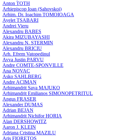
Anton TOTH
Arhiepiscop Ioan (Sahovskoi)
Arhim. Dr. Ioachim TOMOIOAGA
Ayelet TSABARI
Andrei Vieru
Alexandru BABES
Akira MIZUBAYASHI
Alexandru N. STERMIN
Alexandru BRICIU
Arh. Efrem Vatopedinul
Avva Justin PARVU
Andre COMTE-SPONVILLE
Ana NOVAC
Asko SAHLBERG
Andre ACIMAN
Arhimandrit Sava MAJUKO
Arhimandrit Emilianos SIMONOPETRITUL
Angus FRASER
Alexander DUMAS
Adrian BEJAN
Arhimandrit Nichifor HORIA
Alan DERSHOWITZ
Aaron J. KLEIN
Adriana Cristina MAZILU
Aris FIORETOS