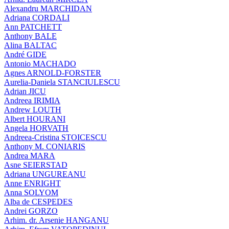
Alexandru MARCHIDAN
Adriana CORDALI
Ann PATCHETT
Anthony BALE
Alina BALTAC
André GIDE
Antonio MACHADO
Agnes ARNOLD-FORSTER
Aurelia-Daniela STANCIULESCU
Adrian JICU
Andreea IRIMIA
Andrew LOUTH
Albert HOURANI
Angela HORVATH
Andreea-Cristina STOICESCU
Anthony M. CONIARIS
Andrea MARA
Asne SEIERSTAD
Adriana UNGUREANU
Anne ENRIGHT
Anna SOLYOM
Alba de CESPEDES
Andrei GORZO
Arhim. dr. Arsenie HANGANU