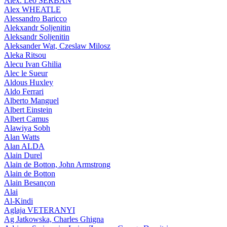
Alex. Leo SERBAN
Alex WHEATLE
Alessandro Baricco
Alekxandr Soljenitin
Aleksandr Soljenitin
Aleksander Wat, Czeslaw Milosz
Aleka Ritsou
Alecu Ivan Ghilia
Alec le Sueur
Aldous Huxley
Aldo Ferrari
Alberto Manguel
Albert Einstein
Albert Camus
Alawiya Sobh
Alan Watts
Alan ALDA
Alain Durel
Alain de Botton, John Armstrong
Alain de Botton
Alain Besançon
Alai
Al-Kindi
Aglaja VETERANYI
Ag Jatkowska, Charles Ghigna