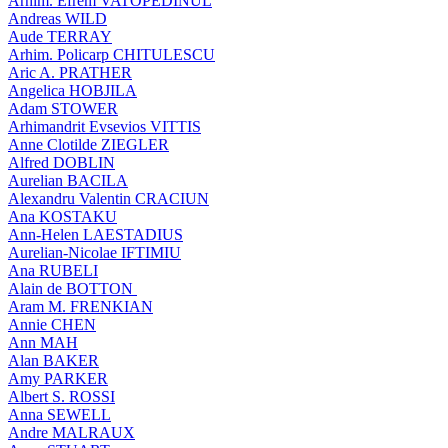
Arhim. Efrem VATOPEDINUL
Andreas WILD
Aude TERRAY
Arhim. Policarp CHITULESCU
Aric A. PRATHER
Angelica HOBJILA
Adam STOWER
Arhimandrit Evsevios VITTIS
Anne Clotilde ZIEGLER
Alfred DOBLIN
Aurelian BACILA
Alexandru Valentin CRACIUN
Ana KOSTAKU
Ann-Helen LAESTADIUS
Aurelian-Nicolae IFTIMIU
Ana RUBELI
Alain de BOTTON
Aram Μ. FRENKIAN
Annie CHEN
Ann MAH
Alan BAKER
Amy PARKER
Albert S. ROSSI
Anna SEWELL
Andre MALRAUX