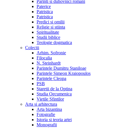
Parinti si duhovnici romani
Paterice
Patristica
Patristica
Predici si omilii
Religie si stiinta
Spiritualitate
Studii biblice
Teologie dogmatica
Colectii
Arhim. Sofronie
Filocalia
N. Steinhardt
Parintele Dumitru Staniloae
Parintele Simeon Kraiopoulos
Parintele Cleopa
PSB
Staretii de la Optina
Studia Oecumenica
Vietile Sfintilor
Arta si arhitectura
Arta bizantina
Fotografie
Istoria si teoria artei
Monografii