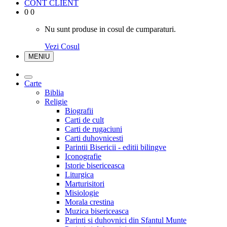
CONT CLIENT
0
0
Nu sunt produse in cosul de cumparaturi.
Vezi Cosul
MENIU
Carte
Biblia
Religie
Biografii
Carti de cult
Carti de rugaciuni
Carti duhovnicesti
Parintii Bisericii - editii bilingve
Iconografie
Istorie bisericeasca
Liturgica
Marturisitori
Misiologie
Morala crestina
Muzica bisericeasca
Parinti si duhovnici din Sfantul Munte