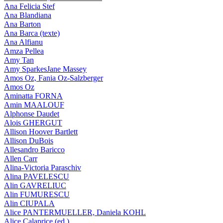
Ana Felicia Stef
Ana Blandiana
Ana Barton
Ana Barca (texte)
Ana Alfianu
Amza Pellea
Amy Tan
Amy SparkesJane Massey
Amos Oz, Fania Oz-Salzberger
Amos Oz
Aminatta FORNA
Amin MAALOUF
Alphonse Daudet
Alois GHERGUT
Allison Hoover Bartlett
Allison DuBois
Allesandro Baricco
Allen Carr
Alina-Victoria Paraschiv
Alina PAVELESCU
Alin GAVRELIUC
Alin FUMURESCU
Alin CIUPALA
Alice PANTERMUELLER, Daniela KOHL
Alice Calaprice (ed.)