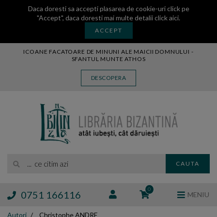
Daca doresti sa accepti plasarea de cookie-uri click pe
"Accept", daca doresti mai multe detalii
click aici
.
ACCEPT
ICOANE FACATOARE DE MINUNI ALE MAICII DOMNULUI -
SFANTUL MUNTE ATHOS
CARTE
DESCOPERA
CARTI LEGATE IN PIELE
AUDIO
ICOANA
MANASTIREA VATOPEDI
AUTORI
EDITURI
... ce citim azi
CAUTA
BLOG
EXPOZITII
0
0751 166116
MENIU
TAMAIE
Autori
Christophe ANDRE