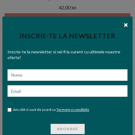
42,00 lei
STOC EPUIZAT
INSCRIE-TE LA NEWSLETTER
Inscrie-te la newsletter si vei fi la curent cu ultimele noastre
oferte!
Nume
Email
Am citit si sunt de acord cu
Termeni si conditiile
ABONARE