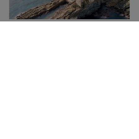
CAMARA SFANTULUI MUNTE
Magazin de produse manastiresti certificate ECO
din Sfantul Munte Athos, Grecia
DESCOPERA
LIBRARIA BIZANTINA
Librarie online de carte religioasa ortodoxa.
Atelier legatorie de carti in piele.
Magazin de icoane ortodoxe.
Mica galerie de arta crestina.