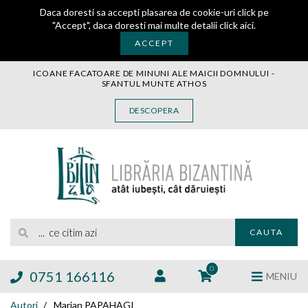
Daca doresti sa accepti plasarea de cookie-uri click pe
"Accept", daca doresti mai multe detalii
click aici
.
ACCEPT
ICOANE FACATOARE DE MINUNI ALE MAICII DOMNULUI -
SFANTUL MUNTE ATHOS
CARTE
DESCOPERA
CARTI LEGATE IN PIELE
AUDIO
ICOANA
MANASTIREA VATOPEDI
AUTORI
EDITURI
... ce citim azi
CAUTA
BLOG
EXPOZITII
0
0751 166116
MENIU
TAMAIE
Autori
Marian PAPAHAGI