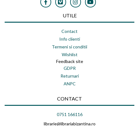
UTILE
Contact
Info clienti
Termeni si conditii
Wishlist
Feedback site
GDPR
Returnari
ANPC
CONTACT
0751 166116
librarie@librariabizantina.ro
str. Bibescu Voda, nr. 20, Bucuresti