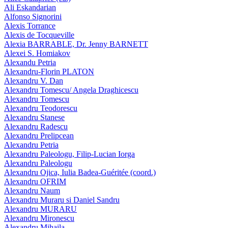
Ali Eskandarian
Alfonso Signorini
Alexis Torrance
Alexis de Tocqueville
Alexia BARRABLE, Dr. Jenny BARNETT
Alexei S. Homiakov
Alexandu Petria
Alexandru-Florin PLATON
Alexandru V. Dan
Alexandru Tomescu/ Angela Draghicescu
Alexandru Tomescu
Alexandru Teodorescu
Alexandru Stanese
Alexandru Radescu
Alexandru Prelipcean
Alexandru Petria
Alexandru Paleologu, Filip-Lucian Iorga
Alexandru Paleologu
Alexandru Ojica, Iulia Badea-Guéritée (coord.)
Alexandru OFRIM
Alexandru Naum
Alexandru Muraru si Daniel Sandru
Alexandru MURARU
Alexandru Mironescu
Alexandru Mihaila