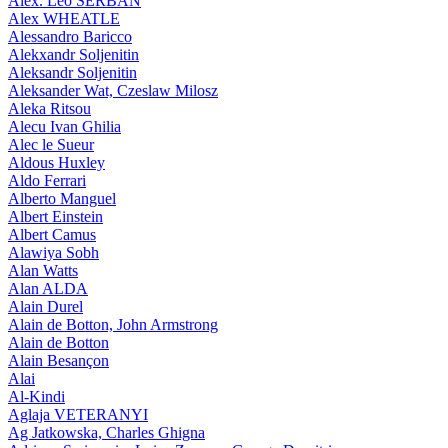
Alex. Leo SERBAN
Alex WHEATLE
Alessandro Baricco
Alekxandr Soljenitin
Aleksandr Soljenitin
Aleksander Wat, Czeslaw Milosz
Aleka Ritsou
Alecu Ivan Ghilia
Alec le Sueur
Aldous Huxley
Aldo Ferrari
Alberto Manguel
Albert Einstein
Albert Camus
Alawiya Sobh
Alan Watts
Alan ALDA
Alain Durel
Alain de Botton, John Armstrong
Alain de Botton
Alain Besançon
Alai
Al-Kindi
Aglaja VETERANYI
Ag Jatkowska, Charles Ghigna