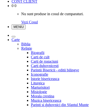
CONT CLIENT
0
0
Nu sunt produse in cosul de cumparaturi.
Vezi Cosul
MENIU
Carte
Biblia
Religie
Biografii
Carti de cult
Carti de rugaciuni
Carti duhovnicesti
Parintii Bisericii - editii bilingve
Iconografie
Istorie bisericeasca
Liturgica
Marturisitori
Misiologie
Morala crestina
Muzica bisericeasca
Parinti si duhovnici din Sfantul Munte