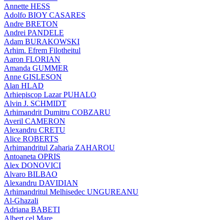
Annette HESS
Adolfo BIOY CASARES
Andre BRETON
Andrei PANDELE
Adam BURAKOWSKI
Arhim. Efrem Filotheitul
Aaron FLORIAN
Amanda GUMMER
Anne GISLESON
Alan HLAD
Arhiepiscop Lazar PUHALO
Alvin J. SCHMIDT
Arhimandrit Dumitru COBZARU
Averil CAMERON
Alexandru CRETU
Alice ROBERTS
Arhimandritul Zaharia ZAHAROU
Antoaneta OPRIS
Alex DONOVICI
Alvaro BILBAO
Alexandru DAVIDIAN
Arhimandritul Melhisedec UNGUREANU
Al-Ghazali
Adriana BABETI
Albert cel Mare