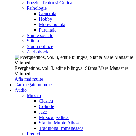
Poezie, Teatru si Critica
Psihologie
Generala
Hobby
Motivationala
Parentala
Stiinte sociale
Stiinta
Studii politice
Audiobook
Everghetinos, vol. 3, editie bilingva, Sfanta Mare Manastire
Vatopedi
Afla mai multe
Carti legate in piele
Audio
Muzica
Clasica
Colinde
Jazz
Muzica psaltica
Sfantul Munte Athos
Traditional-romaneasca
Predici