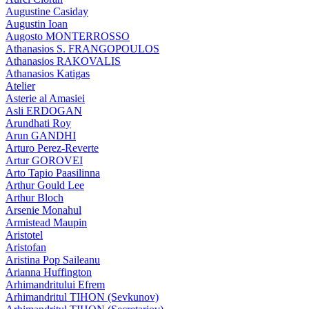
Augustine Casiday
Augustin Ioan
Augosto MONTERROSSO
Athanasios S. FRANGOPOULOS
Athanasios RAKOVALIS
Athanasios Katigas
Atelier
Asterie al Amasiei
Asli ERDOGAN
Arundhati Roy
Arun GANDHI
Arturo Perez-Reverte
Artur GOROVEI
Arto Tapio Paasilinna
Arthur Gould Lee
Arthur Bloch
Arsenie Monahul
Armistead Maupin
Aristotel
Aristofan
Aristina Pop Saileanu
Arianna Huffington
Arhimandritului Efrem
Arhimandritul TIHON (Sevkunov)