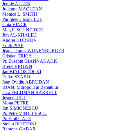
Jennie ALLEN
Julianne MACLEAN
Monica L. SMITH
Parintele Cleopa ILIE
Gaia VINCE
Meg F. SCHNEIDER
Jim AL-KHALILI
Andrei KURKOV
Edith PIAF
Jean-Jacques WUNENBURGER
Cristian TRICA
Pr. Eusebiu GIANNAKAKIS
Brene BROWN
Jan BIALOSTOCKI
Eniko SZABO
Ioan Ovidiu ABRUDAN
IOAN, Mitropolit al Banatului
Lisa FELDMAN BARRETT
Jesper JUUL
Mona PETRE
Ion SIMIONESCU
Pr. Petre VINTILESCU
Pr. Emil GALE
Stefan BOTTONI
Ramona GABAR