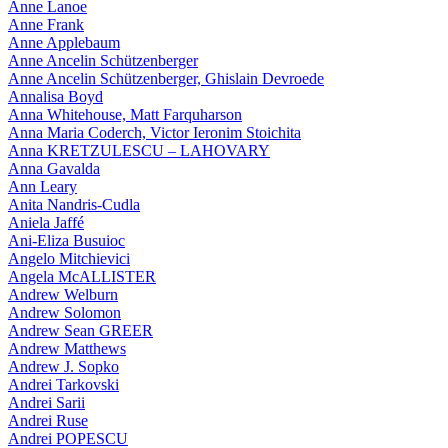
Anne Lanoe
Anne Frank
Anne Applebaum
Anne Ancelin Schützenberger
Anne Ancelin Schützenberger, Ghislain Devroede
Annalisa Boyd
Anna Whitehouse, Matt Farquharson
Anna Maria Coderch, Victor Ieronim Stoichita
Anna KRETZULESCU – LAHOVARY
Anna Gavalda
Ann Leary
Anita Nandris-Cudla
Aniela Jaffé
Ani-Eliza Busuioc
Angelo Mitchievici
Angela McALLISTER
Andrew Welburn
Andrew Solomon
Andrew Sean GREER
Andrew Matthews
Andrew J. Sopko
Andrei Tarkovski
Andrei Sarii
Andrei Ruse
Andrei POPESCU