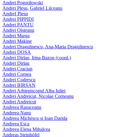
Andrei Pogorilowski
Andrei Plesu, Gabriel Liiceanu
AndreI Plesu
Andrei PIPPIDI
Andrei PANTU
Andrei Oisteanu
Andrei Marga
Andrei Makine
Andrei Dragulinescu, Ana-Maria Dragulinescu
Andrei DOSA
Andrei Dirlau, Irina Bazon (coord.)
Andrei Dirlau
Andrei Craciun
Andrei Cornea
Andrei Codrescu
Andrei BIRSAN
Andrei Arhiepiscopul Alba Iuliei
Andrei Andreicut, Nicolae Corneanu
Andrei Andreicut
Andreea Rasuceanu
Andreea Nanu
Andreea Michescu si Ioan Darida
Andreea Esca
Andreea Elena Mihalcea
Andreas Steinhöfel