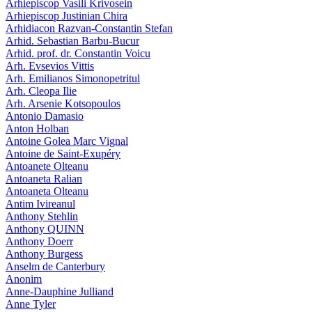
Arhiepiscop Vasili Krivosein
Arhiepiscop Justinian Chira
Arhidiacon Razvan-Constantin Stefan
Arhid. Sebastian Barbu-Bucur
Arhid. prof. dr. Constantin Voicu
Arh. Evsevios Vittis
Arh. Emilianos Simonopetritul
Arh. Cleopa Ilie
Arh. Arsenie Kotsopoulos
Antonio Damasio
Anton Holban
Antoine Golea Marc Vignal
Antoine de Saint-Exupéry
Antoanete Olteanu
Antoaneta Ralian
Antoaneta Olteanu
Antim Ivireanul
Anthony Stehlin
Anthony QUINN
Anthony Doerr
Anthony Burgess
Anselm de Canterbury
Anonim
Anne-Dauphine Julliand
Anne Tyler