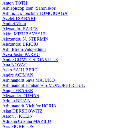
Anton TOTH
Arhiepiscop Ioan (Sahovskoi)
Arhim. Dr. Ioachim TOMOIOAGA
Ayelet TSABARI
Andrei Vieru
Alexandru BABES
Akira MIZUBAYASHI
Alexandru N. STERMIN
Alexandru BRICIU
Arh. Efrem Vatopedinul
Avva Justin PARVU
Andre COMTE-SPONVILLE
Ana NOVAC
Asko SAHLBERG
Andre ACIMAN
Arhimandrit Sava MAJUKO
Arhimandrit Emilianos SIMONOPETRITUL
Angus FRASER
Alexander DUMAS
Adrian BEJAN
Arhimandrit Nichifor HORIA
Alan DERSHOWITZ
Aaron J. KLEIN
Adriana Cristina MAZILU
Aris FIORETOS