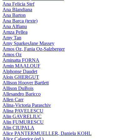
Ana Felicia Stef
Ana Blandiana
Ana Barton
Ana Barca (texte)
Ana Alfianu
Amza Pellea
Amy Tan
Amy SparkesJane Massey
Amos Oz, Fania Oz-Salzberger
Amos Oz
Aminatta FORNA
Amin MAALOUF
Alphonse Daudet
Alois GHERGUT
Allison Hoover Bartlett
Allison DuBois
Allesandro Baricco
Allen Carr
Alina-Victoria Paraschiv
Alina PAVELESCU
Alin GAVRELIUC
Alin FUMURESCU
Alin CIUPALA
Alice PANTERMUELLER, Daniela KOHL
Alice Calaprice (ed.)