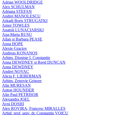
Adrian WOOLDRIDGE
Alex SCHULMAN
Adriana STEFAN
Andrei MANOLESCU
Arkadi Boris STRUGATKI
Amor TOWLES
Anatoli LUNACIARSKI
Ana-Maria RUSU
Allan si Barbara PEASE
Anna HOPE
Alexie Graciov
Andreas KONANOS
Arhim. Dionisie I. Constantin
Anna DEWDNEY si Reed DUNCAN
Anna DEWDNEY
Andrei NOVAC
Alicia F. LIEBERMAN
Arhim. Zenovie Grigore
Alin MURESAN
Anton HOUNDER
Alin Paul PETRISOR
Alexandra JOEL
Avni DOSHI
Alex ROVIRA, Francesc MIRALLES
Arhid. prof. univ. dr. Constantin VOICU