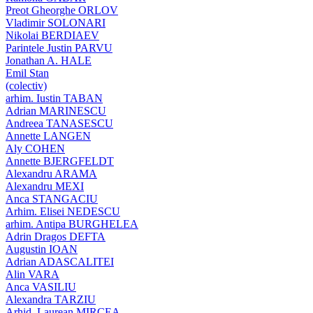
Preot Gheorghe ORLOV
Vladimir SOLONARI
Nikolai BERDIAEV
Parintele Justin PARVU
Jonathan A. HALE
Emil Stan
(colectiv)
arhim. Iustin TABAN
Adrian MARINESCU
Andreea TANASESCU
Annette LANGEN
Aly COHEN
Annette BJERGFELDT
Alexandru ARAMA
Alexandru MEXI
Anca STANGACIU
Arhim. Elisei NEDESCU
arhim. Antipa BURGHELEA
Adrin Dragos DEFTA
Augustin IOAN
Adrian ADASCALITEI
Alin VARA
Anca VASILIU
Alexandra TARZIU
Arhid. Laurean MIRCEA