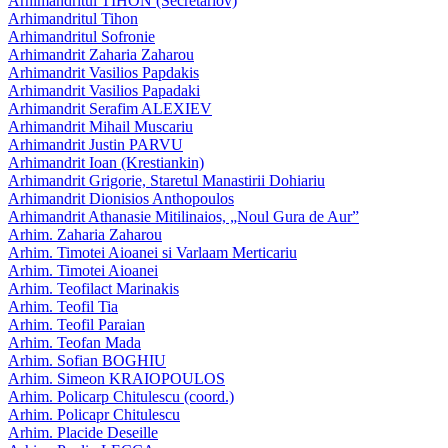
Arhimandritul TIHON (Secretariov)
Arhimandritul Tihon
Arhimandritul Sofronie
Arhimandrit Zaharia Zaharou
Arhimandrit Vasilios Papdakis
Arhimandrit Vasilios Papadaki
Arhimandrit Serafim ALEXIEV
Arhimandrit Mihail Muscariu
Arhimandrit Justin PARVU
Arhimandrit Ioan (Krestiankin)
Arhimandrit Grigorie, Staretul Manastirii Dohiariu
Arhimandrit Dionisios Anthopoulos
Arhimandrit Athanasie Mitilinaios, „Noul Gura de Aur”
Arhim. Zaharia Zaharou
Arhim. Timotei Aioanei si Varlaam Merticariu
Arhim. Timotei Aioanei
Arhim. Teofilact Marinakis
Arhim. Teofil Tia
Arhim. Teofil Paraian
Arhim. Teofan Mada
Arhim. Sofian BOGHIU
Arhim. Simeon KRAIOPOULOS
Arhim. Policarp Chitulescu (coord.)
Arhim. Policapr Chitulescu
Arhim. Placide Deseille