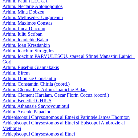
Arhim. Paulin LECCA
Arhim. Nectarie Antonopoulos
Arhim. Mina Dobzeu
Arhim. Melhisedec Ungureanu
Arhim. Maximos Constas
Arhim. Luca Diaconu
Arhim. Iuliu Scriban
Arhim. Ioanichie Balan
Arhim. Ioan Krestiankin
Arhim. Ioachim Stroggilos
Arhim. Ioachim PARVULESCU, staret al Sfintei Manastiri Lainici -
Gorj
Arhim. Eusebiu Giannakakis
Arhim. Efrem
Arhim. Dionisie Constantin
Arhim. Constantin Chirila (coord.)
Arhim. Cleopa Ilie, Arhim. Ioanichie Balan
Arhim. Clement Haralam, Cezar Florin Cocuz (coord.)
Arhim. Benedict GHIUS
Arhim. Athanasie Stavrovouniotul
Arhim. Arsenie Papacioc
Arhiepiscopul Chrysostomos al Etnei si Parintele James Thornton
Arhiepiscopul Chrysostomos al Etnei si Episcopul Ambrozie al
Methonei
Arhiepiscopul Chrysostomos al Etnei