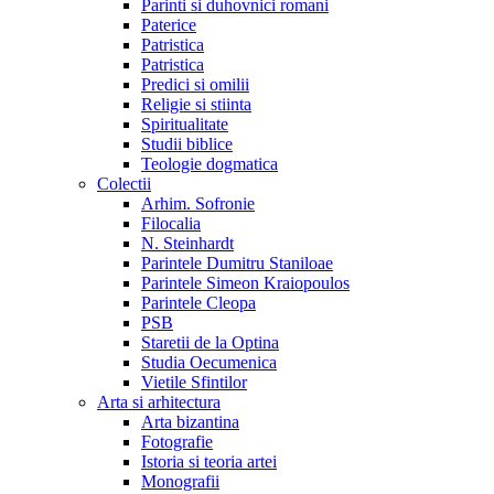
Parinti si duhovnici romani
Paterice
Patristica
Patristica
Predici si omilii
Religie si stiinta
Spiritualitate
Studii biblice
Teologie dogmatica
Colectii
Arhim. Sofronie
Filocalia
N. Steinhardt
Parintele Dumitru Staniloae
Parintele Simeon Kraiopoulos
Parintele Cleopa
PSB
Staretii de la Optina
Studia Oecumenica
Vietile Sfintilor
Arta si arhitectura
Arta bizantina
Fotografie
Istoria si teoria artei
Monografii