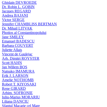
Ghislain DEVROEDE
Dr. Robin L. GOBIN
Jacques REGARD
Andrea BAJANI
Victor SERGE
Jennifer CHAMBLISS BERTMAN
Dr. Mihail LITVAK
Photios al Constantinopolului
Jane SMILEY
Emanuel BADESCU
Barbara COUVERT
Juliette Allais
Vincent de Gaulejac
Arh. Dimitri ROYSTER
Scott HAHN
Jan Willem BOS
Natsuko IMAMURA
Erik J. LARSON
Amelie NOTHOMB
Robert T. KIYOSAKI
Rene GIRARD
Arhim. SOFRONIE
Iuliu-Marius MORARIU
Liliana DANCIU
Sfantul Macarie cel Mare