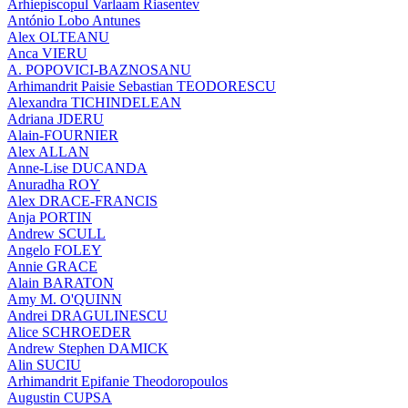
Arhiepiscopul Varlaam Riasentev
António Lobo Antunes
Alex OLTEANU
Anca VIERU
A. POPOVICI-BAZNOSANU
Arhimandrit Paisie Sebastian TEODORESCU
Alexandra TICHINDELEAN
Adriana JDERU
Alain-FOURNIER
Alex ALLAN
Anne-Lise DUCANDA
Anuradha ROY
Alex DRACE-FRANCIS
Anja PORTIN
Andrew SCULL
Angelo FOLEY
Annie GRACE
Alain BARATON
Amy M. O'QUINN
Andrei DRAGULINESCU
Alice SCHROEDER
Andrew Stephen DAMICK
Alin SUCIU
Arhimandrit Epifanie Theodoropoulos
Augustin CUPSA