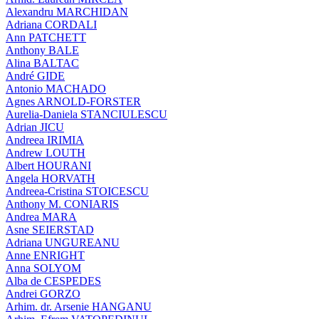
Alexandru MARCHIDAN
Adriana CORDALI
Ann PATCHETT
Anthony BALE
Alina BALTAC
André GIDE
Antonio MACHADO
Agnes ARNOLD-FORSTER
Aurelia-Daniela STANCIULESCU
Adrian JICU
Andreea IRIMIA
Andrew LOUTH
Albert HOURANI
Angela HORVATH
Andreea-Cristina STOICESCU
Anthony M. CONIARIS
Andrea MARA
Asne SEIERSTAD
Adriana UNGUREANU
Anne ENRIGHT
Anna SOLYOM
Alba de CESPEDES
Andrei GORZO
Arhim. dr. Arsenie HANGANU