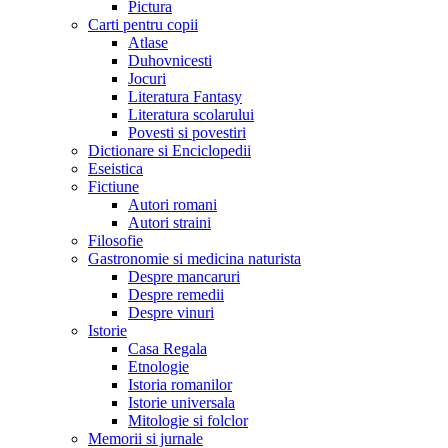
Pictura
Carti pentru copii
Atlase
Duhovnicesti
Jocuri
Literatura Fantasy
Literatura scolarului
Povesti si povestiri
Dictionare si Enciclopedii
Eseistica
Fictiune
Autori romani
Autori straini
Filosofie
Gastronomie si medicina naturista
Despre mancaruri
Despre remedii
Despre vinuri
Istorie
Casa Regala
Etnologie
Istoria romanilor
Istorie universala
Mitologie si folclor
Memorii si jurnale