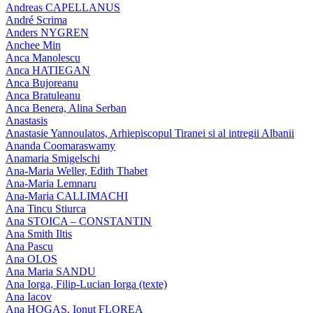
Andreas CAPELLANUS
André Scrima
Anders NYGREN
Anchee Min
Anca Manolescu
Anca HATIEGAN
Anca Bujoreanu
Anca Bratuleanu
Anca Benera, Alina Serban
Anastasis
Anastasie Yannoulatos, Arhiepiscopul Tiranei si al intregii Albanii
Ananda Coomaraswamy
Anamaria Smigelschi
Ana-Maria Weller, Edith Thabet
Ana-Maria Lemnaru
Ana-Maria CALLIMACHI
Ana Tincu Stiurca
Ana STOICA – CONSTANTIN
Ana Smith Iltis
Ana Pascu
Ana OLOS
Ana Maria SANDU
Ana Iorga, Filip-Lucian Iorga (texte)
Ana Iacov
Ana HOGAS, Ionut FLOREA