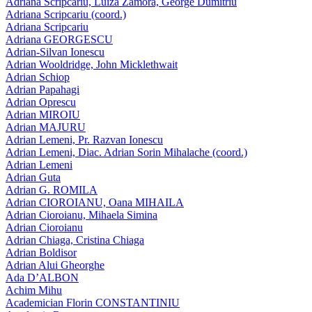
Adriana Scripcariu, Luiza Zamora, George Dumitriu
Adriana Scripcariu (coord.)
Adriana Scripcariu
Adriana GEORGESCU
Adrian-Silvan Ionescu
Adrian Wooldridge, John Micklethwait
Adrian Schiop
Adrian Papahagi
Adrian Oprescu
Adrian MIROIU
Adrian MAJURU
Adrian Lemeni, Pr. Razvan Ionescu
Adrian Lemeni, Diac. Adrian Sorin Mihalache (coord.)
Adrian Lemeni
Adrian Guta
Adrian G. ROMILA
Adrian CIOROIANU, Oana MIHAILA
Adrian Cioroianu, Mihaela Simina
Adrian Cioroianu
Adrian Chiaga, Cristina Chiaga
Adrian Boldisor
Adrian Alui Gheorghe
Ada D’ALBON
Achim Mihu
Academician Florin CONSTANTINIU