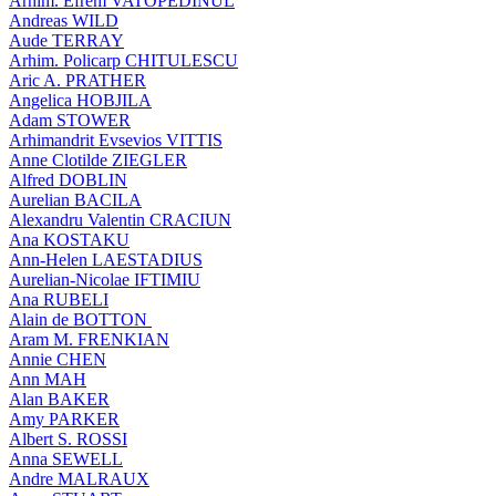
Arhim. Efrem VATOPEDINUL
Andreas WILD
Aude TERRAY
Arhim. Policarp CHITULESCU
Aric A. PRATHER
Angelica HOBJILA
Adam STOWER
Arhimandrit Evsevios VITTIS
Anne Clotilde ZIEGLER
Alfred DOBLIN
Aurelian BACILA
Alexandru Valentin CRACIUN
Ana KOSTAKU
Ann-Helen LAESTADIUS
Aurelian-Nicolae IFTIMIU
Ana RUBELI
Alain de BOTTON
Aram Μ. FRENKIAN
Annie CHEN
Ann MAH
Alan BAKER
Amy PARKER
Albert S. ROSSI
Anna SEWELL
Andre MALRAUX