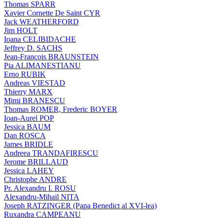
Thomas SPARR
Xavier Cornette De Saint CYR
Jack WEATHERFORD
Jim HOLT
Ioana CELIBIDACHE
Jeffrey D. SACHS
Jean-François BRAUNSTEIN
Pia ALIMANESTIANU
Erno RUBIK
Andreas VIESTAD
Thierry MARX
Mimi BRANESCU
Thomas ROMER, Frederic BOYER
Ioan-Aurel POP
Jessica BAUM
Dan ROSCA
James BRIDLE
Andreea TRANDAFIRESCU
Jerome BRILLAUD
Jessica LAHEY
Christophe ANDRE
Pr. Alexandru I. ROSU
Alexandru-Mihail NITA
Joseph RATZINGER (Papa Benedict al XVI-lea)
Ruxandra CAMPEANU