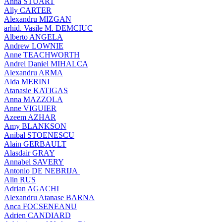
Anna STUART
Ally CARTER
Alexandru MIZGAN
arhid. Vasile M. DEMCIUC
Alberto ANGELA
Andrew LOWNIE
Anne TEACHWORTH
Andrei Daniel MIHALCA
Alexandru ARMA
Alda MERINI
Atanasie KATIGAS
Anna MAZZOLA
Anne VIGUIER
Azeem AZHAR
Amy BLANKSON
Anibal STOENESCU
Alain GERBAULT
Alasdair GRAY
Annabel SAVERY
Antonio DE NEBRIJA
Alin RUS
Adrian AGACHI
Alexandru Atanase BARNA
Anca FOCSENEANU
Adrien CANDIARD