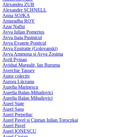
Alexandru ZUB
Alexander SCHNELL
Anna SOJKA
Amuradha ROY
Azar Nafisi
Avva Iulian Pomerius
Avva Isaia Pustnicul
Avva Evagrie Ponticul
Avva Eustratie (Golovanski)
Avva Ammona si Avva Zosima
Avril Pyman
Avishai Margalit, Ian Buruma
Averchie Tausev
Autor colectiv
Aurora Liiceanu
Aurelia Marinescu
Aurelia Balan-Mihailovici
Aurelia Balan Mihailovici
Aurel State
Aurel Sasu
Aurel Prepeliuc
Aurel Pavel si Ciprian Iulian Toroczkai
Aurel Pavel
Aurel IONESCU
Aurel Cioran