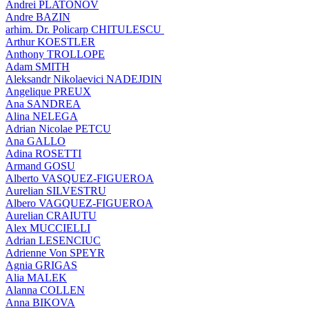
Andrei PLATONOV
Andre BAZIN
arhim. Dr. Policarp CHITULESCU
Arthur KOESTLER
Anthony TROLLOPE
Adam SMITH
Aleksandr Nikolaevici NADEJDIN
Angelique PREUX
Ana SANDREA
Alina NELEGA
Adrian Nicolae PETCU
Ana GALLO
Adina ROSETTI
Armand GOSU
Alberto VASQUEZ-FIGUEROA
Aurelian SILVESTRU
Albero VAGQUEZ-FIGUEROA
Aurelian CRAIUTU
Alex MUCCIELLI
Adrian LESENCIUC
Adrienne Von SPEYR
Agnia GRIGAS
Alia MALEK
Alanna COLLEN
Anna BIKOVA