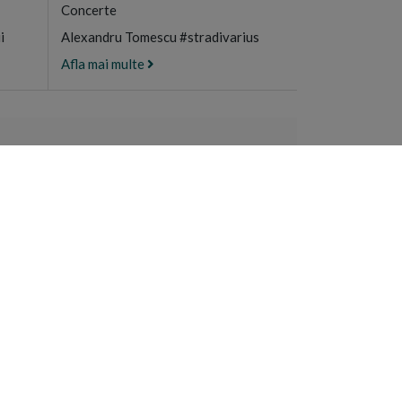
Concerte
i
Alexandru Tomescu #stradivarius
Afla mai multe
ULUI MUNTE
e manastiresti
n Sfantul Munte
recia
RA
NEWSLETTER