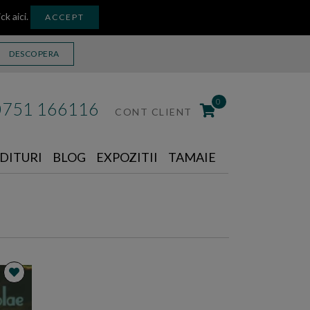
ick aici
.
ACCEPT
DESCOPERA
0
0751 166116
CONT CLIENT
DITURI
BLOG
EXPOZITII
TAMAIE