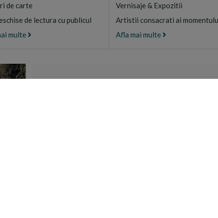
ri de carte
Vernisaje & Expozitii
eschise de lectura cu publicul
Artistii consacrati ai momentulu
mai multe
Afla mai multe
CAMARA SFANT
Magazin de produs
certificate ECO di
Athos, G
DESCOPE
UTILE
CONTACT