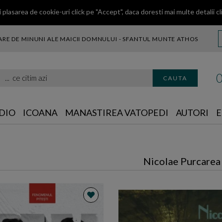
 plasarea de cookie-uri click pe "Accept", daca doresti mai multe detalii
cl
RE DE MINUNI ALE MAICII DOMNULUI - SFANTUL MUNTE ATHOS
citim azi
CAUTA
DIO
ICOANA
MANASTIREA VATOPEDI
AUTORI
E
Nicolae Purcarea