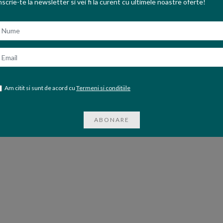
ADAUGA IN COS
STOC EPUIZAT
nscrie-te la newsletter si vei fi la curent cu ultimele noastre oferte!
ume
mail
Am citit si sunt de acord cu
Termeni si conditiile
ABONARE