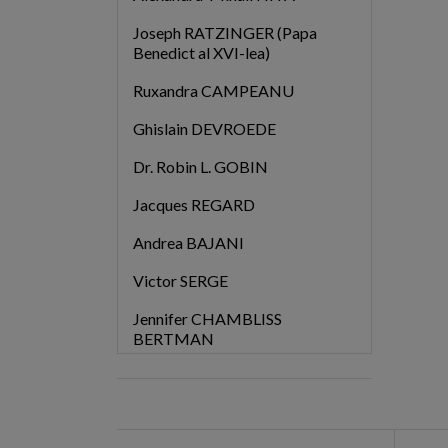
Joseph RATZINGER (Papa
Benedict al XVI-lea)
Ruxandra CAMPEANU
Ghislain DEVROEDE
Dr. Robin L. GOBIN
Jacques REGARD
Andrea BAJANI
Victor SERGE
Jennifer CHAMBLISS
BERTMAN
Dr. Mihail LITVAK
Photios al Constantinopolului