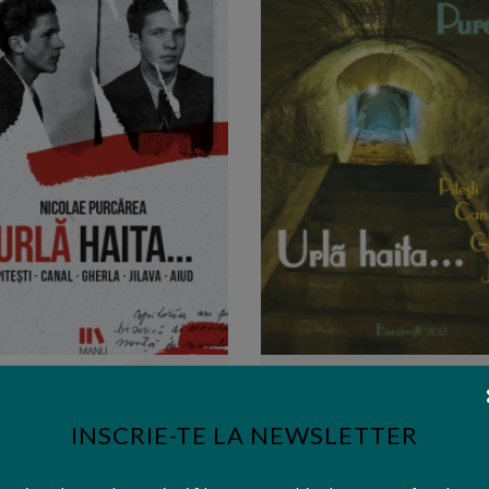
Editura:
Manuscris
Editura:
Fundatia Sfintii Inchisori
Urla haita... Nicolae Purcarea -
Urla haita... Pitesti, Canal, Gher
editie 2017
Jilava, Aiud
INSCRIE-TE LA NEWSLETTER
37,00 lei
16,38 lei