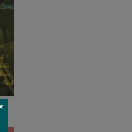
lor
la,