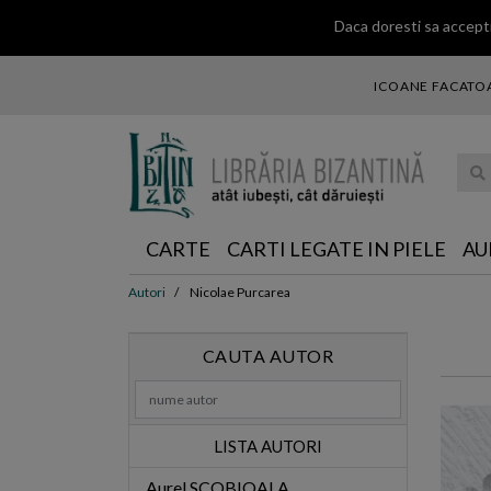
Daca doresti sa accepti
ICOANE FACATOA
... ce 
CARTE
CARTI LEGATE IN PIELE
AU
Autori
Nicolae Purcarea
CAUTA AUTOR
LISTA AUTORI
Aurel SCOBIOALA