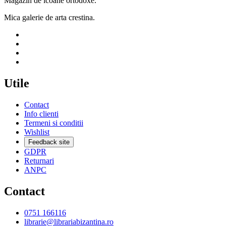
Magazin de icoane ortodoxe.
Mica galerie de arta crestina.
Utile
Contact
Info clienti
Termeni si conditii
Wishlist
Feedback site
GDPR
Returnari
ANPC
Contact
0751 166116
librarie@librariabizantina.ro