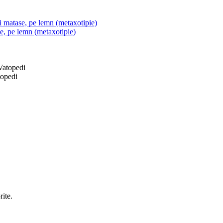
si matase, pe lemn (metaxotipie)
se, pe lemn (metaxotipie)
topedi
rite.