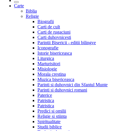
Carte
Biblia
Religie
Biografii
Carti de cult
Carti de rugaciuni
Carti duhovnicesti
Parintii Bisericii - editii bilingve
Iconografie
Istorie bisericeasca
Liturgica
Marturisitori
Misiologie
Morala crestina
Muzica bisericeasca
Parinti si duhovnici din Sfantul Munte
Parinti si duhovnici romani
Paterice
Patristica
Patristica
Predici si omilii
Religie si stiinta
Spiritualitate
Studii biblice