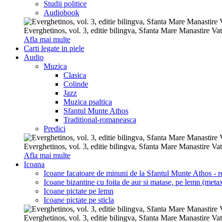
Studii politice
Audiobook
Everghetinos, vol. 3, editie bilingva, Sfanta Mare Manastire Va
Afla mai multe
Carti legate in piele
Audio
Muzica
Clasica
Colinde
Jazz
Muzica psaltica
Sfantul Munte Athos
Traditional-romaneasca
Predici
Everghetinos, vol. 3, editie bilingva, Sfanta Mare Manastire Va
Afla mai multe
Icoana
Icoane facatoare de minuni de la Sfantul Munte Athos - re
Icoane bizantine cu foita de aur si matase, pe lemn (metax
Icoane pictate pe lemn
Icoane pictate pe sticla
Everghetinos, vol. 3, editie bilingva, Sfanta Mare Manastire Va