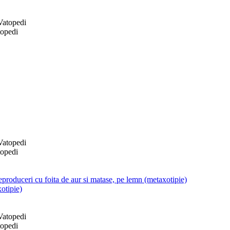
topedi
topedi
produceri cu foita de aur si matase, pe lemn (metaxotipie)
otipie)
topedi