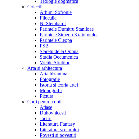
Teologie dogmatica
Colectii
Arhim. Sofronie
Filocalia
N. Steinhardt
Parintele Dumitru Staniloae
Parintele Simeon Kraiopoulos
Parintele Cleopa
PSB
Staretii de la Optina
Studia Oecumenica
Vietile Sfintilor
Arta si arhitectura
Arta bizantina
Fotografie
Istoria si teoria artei
Monografii
Pictura
Carti pentru copii
Atlase
Duhovnicesti
Jocuri
Literatura Fantasy
Literatura scolarului
Povesti si povestiri