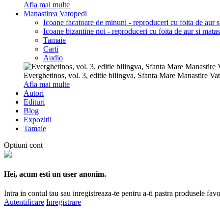
Afla mai multe
Manastirea Vatopedi
Icoane facatoare de minuni - reproduceri cu foita de aur 
Icoane bizantine noi - reproduceri cu foita de aur si mata
Tamaie
Carti
Audio
Everghetinos, vol. 3, editie bilingva, Sfanta Mare Manastire Va
Afla mai multe
Autori
Edituri
Blog
Expozitii
Tamaie
Optiuni cont
Hei, acum esti un user anonim.
Intra in contul tau sau inregistreaza-te pentru a-ti pastra produsele favo
Autentificare
Inregistrare