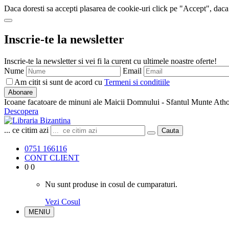
Daca doresti sa accepti plasarea de cookie-uri click pe "Accept", daca
Inscrie-te la newsletter
Inscrie-te la newsletter si vei fi la curent cu ultimele noastre oferte!
Nume
Email
Am citit si sunt de acord cu
Termeni si conditiile
Abonare
Icoane facatoare de minuni ale Maicii Domnului - Sfantul Munte Ath
Descopera
... ce citim azi
Cauta
0751 166116
CONT CLIENT
0
0
Nu sunt produse in cosul de cumparaturi.
Vezi Cosul
MENIU