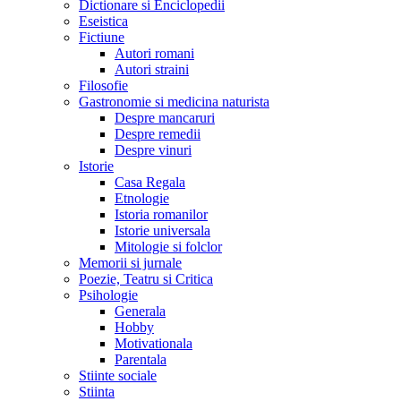
Dictionare si Enciclopedii
Eseistica
Fictiune
Autori romani
Autori straini
Filosofie
Gastronomie si medicina naturista
Despre mancaruri
Despre remedii
Despre vinuri
Istorie
Casa Regala
Etnologie
Istoria romanilor
Istorie universala
Mitologie si folclor
Memorii si jurnale
Poezie, Teatru si Critica
Psihologie
Generala
Hobby
Motivationala
Parentala
Stiinte sociale
Stiinta