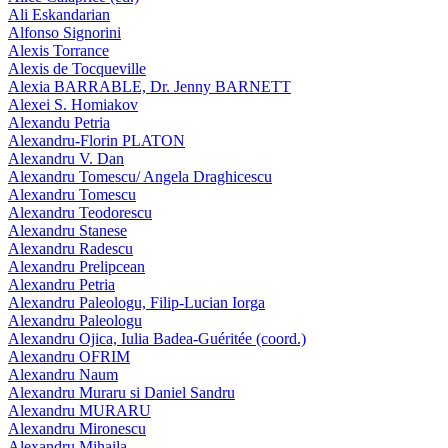
Ali Eskandarian
Alfonso Signorini
Alexis Torrance
Alexis de Tocqueville
Alexia BARRABLE, Dr. Jenny BARNETT
Alexei S. Homiakov
Alexandu Petria
Alexandru-Florin PLATON
Alexandru V. Dan
Alexandru Tomescu/ Angela Draghicescu
Alexandru Tomescu
Alexandru Teodorescu
Alexandru Stanese
Alexandru Radescu
Alexandru Prelipcean
Alexandru Petria
Alexandru Paleologu, Filip-Lucian Iorga
Alexandru Paleologu
Alexandru Ojica, Iulia Badea-Guéritée (coord.)
Alexandru OFRIM
Alexandru Naum
Alexandru Muraru si Daniel Sandru
Alexandru MURARU
Alexandru Mironescu
Alexandru Mihaila