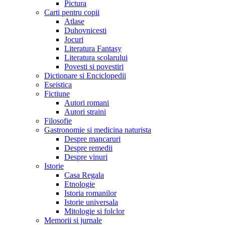
Pictura
Carti pentru copii
Atlase
Duhovnicesti
Jocuri
Literatura Fantasy
Literatura scolarului
Povesti si povestiri
Dictionare si Enciclopedii
Eseistica
Fictiune
Autori romani
Autori straini
Filosofie
Gastronomie si medicina naturista
Despre mancaruri
Despre remedii
Despre vinuri
Istorie
Casa Regala
Etnologie
Istoria romanilor
Istorie universala
Mitologie si folclor
Memorii si jurnale