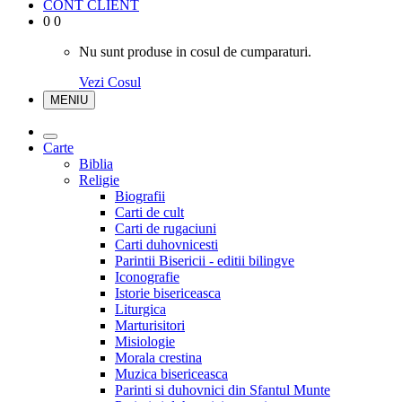
CONT CLIENT
0
0
Nu sunt produse in cosul de cumparaturi.
Vezi Cosul
MENIU
Carte
Biblia
Religie
Biografii
Carti de cult
Carti de rugaciuni
Carti duhovnicesti
Parintii Bisericii - editii bilingve
Iconografie
Istorie bisericeasca
Liturgica
Marturisitori
Misiologie
Morala crestina
Muzica bisericeasca
Parinti si duhovnici din Sfantul Munte