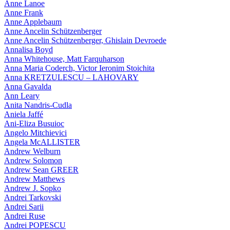
Anne Lanoe
Anne Frank
Anne Applebaum
Anne Ancelin Schützenberger
Anne Ancelin Schützenberger, Ghislain Devroede
Annalisa Boyd
Anna Whitehouse, Matt Farquharson
Anna Maria Coderch, Victor Ieronim Stoichita
Anna KRETZULESCU – LAHOVARY
Anna Gavalda
Ann Leary
Anita Nandris-Cudla
Aniela Jaffé
Ani-Eliza Busuioc
Angelo Mitchievici
Angela McALLISTER
Andrew Welburn
Andrew Solomon
Andrew Sean GREER
Andrew Matthews
Andrew J. Sopko
Andrei Tarkovski
Andrei Sarii
Andrei Ruse
Andrei POPESCU