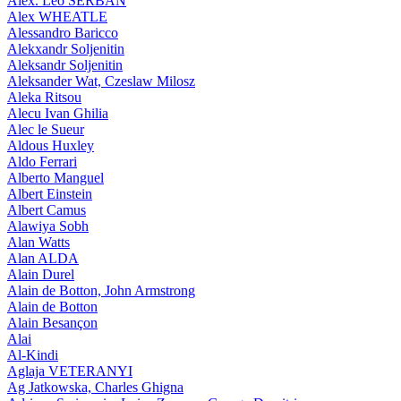
Alex. Leo SERBAN
Alex WHEATLE
Alessandro Baricco
Alekxandr Soljenitin
Aleksandr Soljenitin
Aleksander Wat, Czeslaw Milosz
Aleka Ritsou
Alecu Ivan Ghilia
Alec le Sueur
Aldous Huxley
Aldo Ferrari
Alberto Manguel
Albert Einstein
Albert Camus
Alawiya Sobh
Alan Watts
Alan ALDA
Alain Durel
Alain de Botton, John Armstrong
Alain de Botton
Alain Besançon
Alai
Al-Kindi
Aglaja VETERANYI
Ag Jatkowska, Charles Ghigna