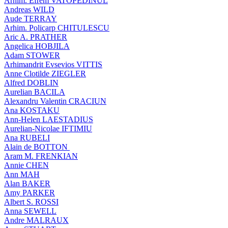
Arhim. Efrem VATOPEDINUL
Andreas WILD
Aude TERRAY
Arhim. Policarp CHITULESCU
Aric A. PRATHER
Angelica HOBJILA
Adam STOWER
Arhimandrit Evsevios VITTIS
Anne Clotilde ZIEGLER
Alfred DOBLIN
Aurelian BACILA
Alexandru Valentin CRACIUN
Ana KOSTAKU
Ann-Helen LAESTADIUS
Aurelian-Nicolae IFTIMIU
Ana RUBELI
Alain de BOTTON
Aram Μ. FRENKIAN
Annie CHEN
Ann MAH
Alan BAKER
Amy PARKER
Albert S. ROSSI
Anna SEWELL
Andre MALRAUX