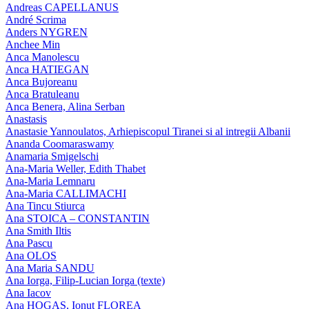
Andreas CAPELLANUS
André Scrima
Anders NYGREN
Anchee Min
Anca Manolescu
Anca HATIEGAN
Anca Bujoreanu
Anca Bratuleanu
Anca Benera, Alina Serban
Anastasis
Anastasie Yannoulatos, Arhiepiscopul Tiranei si al intregii Albanii
Ananda Coomaraswamy
Anamaria Smigelschi
Ana-Maria Weller, Edith Thabet
Ana-Maria Lemnaru
Ana-Maria CALLIMACHI
Ana Tincu Stiurca
Ana STOICA – CONSTANTIN
Ana Smith Iltis
Ana Pascu
Ana OLOS
Ana Maria SANDU
Ana Iorga, Filip-Lucian Iorga (texte)
Ana Iacov
Ana HOGAS, Ionut FLOREA