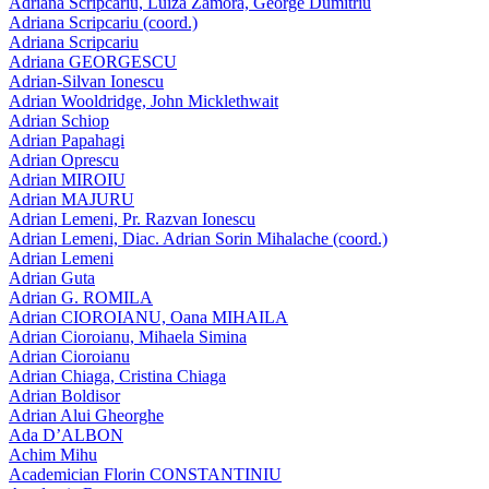
Adriana Scripcariu, Luiza Zamora, George Dumitriu
Adriana Scripcariu (coord.)
Adriana Scripcariu
Adriana GEORGESCU
Adrian-Silvan Ionescu
Adrian Wooldridge, John Micklethwait
Adrian Schiop
Adrian Papahagi
Adrian Oprescu
Adrian MIROIU
Adrian MAJURU
Adrian Lemeni, Pr. Razvan Ionescu
Adrian Lemeni, Diac. Adrian Sorin Mihalache (coord.)
Adrian Lemeni
Adrian Guta
Adrian G. ROMILA
Adrian CIOROIANU, Oana MIHAILA
Adrian Cioroianu, Mihaela Simina
Adrian Cioroianu
Adrian Chiaga, Cristina Chiaga
Adrian Boldisor
Adrian Alui Gheorghe
Ada D’ALBON
Achim Mihu
Academician Florin CONSTANTINIU