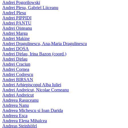
Andrei Pogorilowski
Andrei Plesu, Gabriel Liiceanu
AndreI Plesu
Andrei PIPPIDI
Andrei PANTU
Andrei Oisteanu
Andrei Marga
Andrei Makine
Andrei Dragulinescu, Ana-Maria Dragulinescu
Andrei DOSA
Andrei Dirlau, Irina Bazon (coord.)
Andrei Dirlau
Andrei Craciun
Andrei Cornea
Andrei Codrescu
Andrei BIRSAN
Andrei Arhiepiscopul Alba Iuliei
Andrei Andreicut, Nicolae Corneanu
Andrei Andreicut
Andreea Rasuceanu
Andreea Nanu
Andreea Michescu si Ioan Darida
Andreea Esca
Andreea Elena Mihalcea
Andreas Steinhöfel