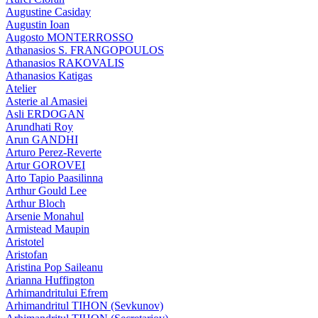
Augustine Casiday
Augustin Ioan
Augosto MONTERROSSO
Athanasios S. FRANGOPOULOS
Athanasios RAKOVALIS
Athanasios Katigas
Atelier
Asterie al Amasiei
Asli ERDOGAN
Arundhati Roy
Arun GANDHI
Arturo Perez-Reverte
Artur GOROVEI
Arto Tapio Paasilinna
Arthur Gould Lee
Arthur Bloch
Arsenie Monahul
Armistead Maupin
Aristotel
Aristofan
Aristina Pop Saileanu
Arianna Huffington
Arhimandritului Efrem
Arhimandritul TIHON (Sevkunov)