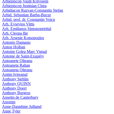
Arhiepiscop Vasili Krivosein
Arhiepiscop Justinian Chira
Arhidiacon Razvan-Constantin Stefan
Arhid. Sebastian Barbu-Bucur
Arhid. prof. dr. Constantin Voicu
Arh. Evsevios Vittis
Arh. Emilianos Simonopetritul
Arh. Cleopa Ilie
Arh. Arsenie Kotsopoulos
Antonio Damasio
Anton Holban
Antoine Golea Marc Vignal
Antoine de Saint-Exupéry
Antoanete Olteanu
Antoaneta Ralian
Antoaneta Olteanu
Antim Ivireanul
Anthony Stehlin
Anthony QUINN
Anthony Doerr
Anthony Burgess
Anselm de Canterbury
Anonim
Anne-Dauphine Julliand
Anne Tyler