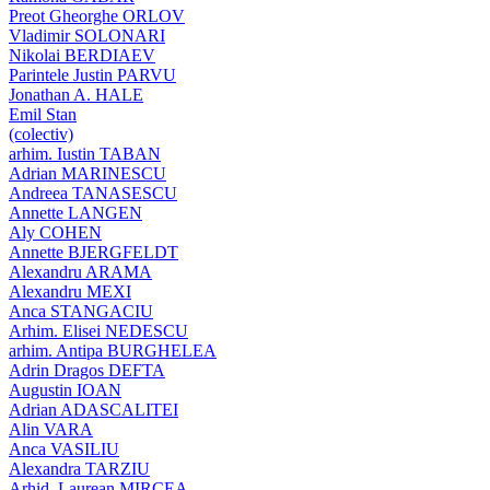
Preot Gheorghe ORLOV
Vladimir SOLONARI
Nikolai BERDIAEV
Parintele Justin PARVU
Jonathan A. HALE
Emil Stan
(colectiv)
arhim. Iustin TABAN
Adrian MARINESCU
Andreea TANASESCU
Annette LANGEN
Aly COHEN
Annette BJERGFELDT
Alexandru ARAMA
Alexandru MEXI
Anca STANGACIU
Arhim. Elisei NEDESCU
arhim. Antipa BURGHELEA
Adrin Dragos DEFTA
Augustin IOAN
Adrian ADASCALITEI
Alin VARA
Anca VASILIU
Alexandra TARZIU
Arhid. Laurean MIRCEA