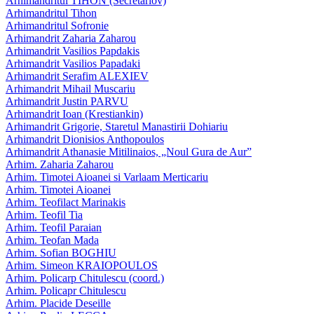
Arhimandritul TIHON (Secretariov)
Arhimandritul Tihon
Arhimandritul Sofronie
Arhimandrit Zaharia Zaharou
Arhimandrit Vasilios Papdakis
Arhimandrit Vasilios Papadaki
Arhimandrit Serafim ALEXIEV
Arhimandrit Mihail Muscariu
Arhimandrit Justin PARVU
Arhimandrit Ioan (Krestiankin)
Arhimandrit Grigorie, Staretul Manastirii Dohiariu
Arhimandrit Dionisios Anthopoulos
Arhimandrit Athanasie Mitilinaios, „Noul Gura de Aur”
Arhim. Zaharia Zaharou
Arhim. Timotei Aioanei si Varlaam Merticariu
Arhim. Timotei Aioanei
Arhim. Teofilact Marinakis
Arhim. Teofil Tia
Arhim. Teofil Paraian
Arhim. Teofan Mada
Arhim. Sofian BOGHIU
Arhim. Simeon KRAIOPOULOS
Arhim. Policarp Chitulescu (coord.)
Arhim. Policapr Chitulescu
Arhim. Placide Deseille