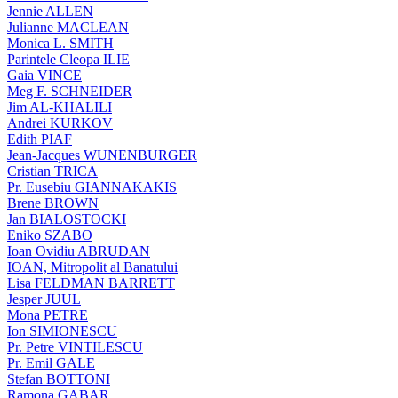
Jennie ALLEN
Julianne MACLEAN
Monica L. SMITH
Parintele Cleopa ILIE
Gaia VINCE
Meg F. SCHNEIDER
Jim AL-KHALILI
Andrei KURKOV
Edith PIAF
Jean-Jacques WUNENBURGER
Cristian TRICA
Pr. Eusebiu GIANNAKAKIS
Brene BROWN
Jan BIALOSTOCKI
Eniko SZABO
Ioan Ovidiu ABRUDAN
IOAN, Mitropolit al Banatului
Lisa FELDMAN BARRETT
Jesper JUUL
Mona PETRE
Ion SIMIONESCU
Pr. Petre VINTILESCU
Pr. Emil GALE
Stefan BOTTONI
Ramona GABAR