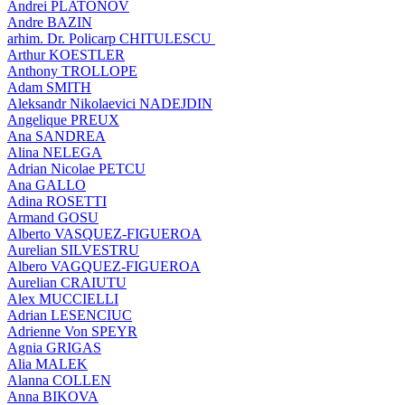
Andrei PLATONOV
Andre BAZIN
arhim. Dr. Policarp CHITULESCU
Arthur KOESTLER
Anthony TROLLOPE
Adam SMITH
Aleksandr Nikolaevici NADEJDIN
Angelique PREUX
Ana SANDREA
Alina NELEGA
Adrian Nicolae PETCU
Ana GALLO
Adina ROSETTI
Armand GOSU
Alberto VASQUEZ-FIGUEROA
Aurelian SILVESTRU
Albero VAGQUEZ-FIGUEROA
Aurelian CRAIUTU
Alex MUCCIELLI
Adrian LESENCIUC
Adrienne Von SPEYR
Agnia GRIGAS
Alia MALEK
Alanna COLLEN
Anna BIKOVA