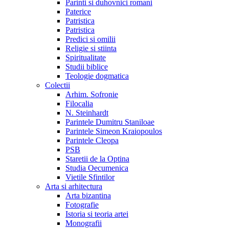
Parinti si duhovnici romani
Paterice
Patristica
Patristica
Predici si omilii
Religie si stiinta
Spiritualitate
Studii biblice
Teologie dogmatica
Colectii
Arhim. Sofronie
Filocalia
N. Steinhardt
Parintele Dumitru Staniloae
Parintele Simeon Kraiopoulos
Parintele Cleopa
PSB
Staretii de la Optina
Studia Oecumenica
Vietile Sfintilor
Arta si arhitectura
Arta bizantina
Fotografie
Istoria si teoria artei
Monografii