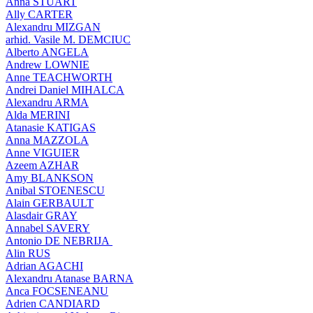
Anna STUART
Ally CARTER
Alexandru MIZGAN
arhid. Vasile M. DEMCIUC
Alberto ANGELA
Andrew LOWNIE
Anne TEACHWORTH
Andrei Daniel MIHALCA
Alexandru ARMA
Alda MERINI
Atanasie KATIGAS
Anna MAZZOLA
Anne VIGUIER
Azeem AZHAR
Amy BLANKSON
Anibal STOENESCU
Alain GERBAULT
Alasdair GRAY
Annabel SAVERY
Antonio DE NEBRIJA
Alin RUS
Adrian AGACHI
Alexandru Atanase BARNA
Anca FOCSENEANU
Adrien CANDIARD