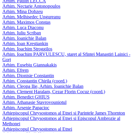
Arhim. Paulin LECCA
Arhim. Nectarie Antonopoulos
Arhim. Mina Dobzeu
Arhim. Melhisedec Ungureanu
Arhim. Maximos Constas
Arhim. Luca Diaconu
Arhim. Iuliu Scriban
Arhim. Ioanichie Balan
Arhim. Ioan Krestiankin
Arhim. Ioachim Stroggilos
Arhim. Ioachim PARVULESCU, staret al Sfintei Manastiri Lainici -
Gorj
Arhim. Eusebiu Giannakakis
Arhim. Efrem
Arhim. Dionisie Constantin
Arhim. Constantin Chirila (coord.)
Arhim. Cleopa Ilie, Arhim. Ioanichie Balan
Arhim. Clement Haralam, Cezar Florin Cocuz (coord.)
Arhim. Benedict GHIUS
Arhim. Athanasie Stavrovouniotul
Arhim. Arsenie Papacioc
Arhiepiscopul Chrysostomos al Etnei si Parintele James Thornton
Arhiepiscopul Chrysostomos al Etnei si Episcopul Ambrozie al
Methonei
Arhiepiscopul Chrysostomos al Etnei