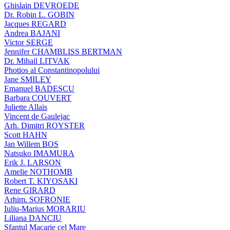
Ghislain DEVROEDE
Dr. Robin L. GOBIN
Jacques REGARD
Andrea BAJANI
Victor SERGE
Jennifer CHAMBLISS BERTMAN
Dr. Mihail LITVAK
Photios al Constantinopolului
Jane SMILEY
Emanuel BADESCU
Barbara COUVERT
Juliette Allais
Vincent de Gaulejac
Arh. Dimitri ROYSTER
Scott HAHN
Jan Willem BOS
Natsuko IMAMURA
Erik J. LARSON
Amelie NOTHOMB
Robert T. KIYOSAKI
Rene GIRARD
Arhim. SOFRONIE
Iuliu-Marius MORARIU
Liliana DANCIU
Sfantul Macarie cel Mare