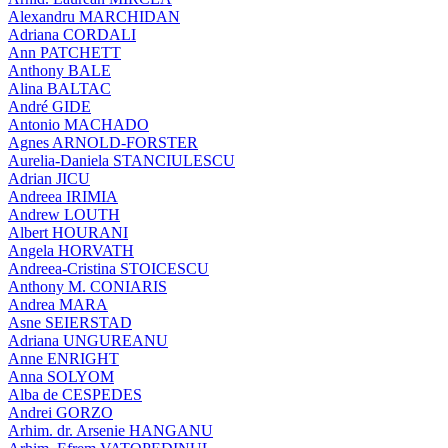
Alexandru MARCHIDAN
Adriana CORDALI
Ann PATCHETT
Anthony BALE
Alina BALTAC
André GIDE
Antonio MACHADO
Agnes ARNOLD-FORSTER
Aurelia-Daniela STANCIULESCU
Adrian JICU
Andreea IRIMIA
Andrew LOUTH
Albert HOURANI
Angela HORVATH
Andreea-Cristina STOICESCU
Anthony M. CONIARIS
Andrea MARA
Asne SEIERSTAD
Adriana UNGUREANU
Anne ENRIGHT
Anna SOLYOM
Alba de CESPEDES
Andrei GORZO
Arhim. dr. Arsenie HANGANU