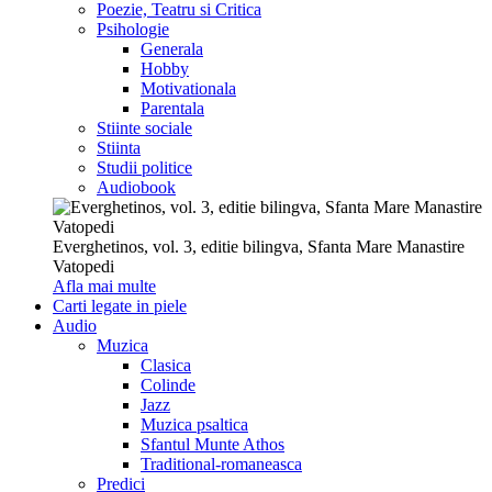
Poezie, Teatru si Critica
Psihologie
Generala
Hobby
Motivationala
Parentala
Stiinte sociale
Stiinta
Studii politice
Audiobook
Everghetinos, vol. 3, editie bilingva, Sfanta Mare Manastire
Vatopedi
Afla mai multe
Carti legate in piele
Audio
Muzica
Clasica
Colinde
Jazz
Muzica psaltica
Sfantul Munte Athos
Traditional-romaneasca
Predici