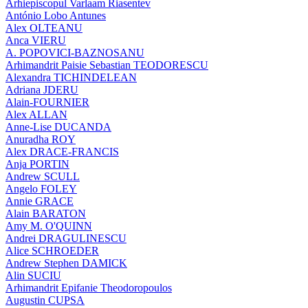
Arhiepiscopul Varlaam Riasentev
António Lobo Antunes
Alex OLTEANU
Anca VIERU
A. POPOVICI-BAZNOSANU
Arhimandrit Paisie Sebastian TEODORESCU
Alexandra TICHINDELEAN
Adriana JDERU
Alain-FOURNIER
Alex ALLAN
Anne-Lise DUCANDA
Anuradha ROY
Alex DRACE-FRANCIS
Anja PORTIN
Andrew SCULL
Angelo FOLEY
Annie GRACE
Alain BARATON
Amy M. O'QUINN
Andrei DRAGULINESCU
Alice SCHROEDER
Andrew Stephen DAMICK
Alin SUCIU
Arhimandrit Epifanie Theodoropoulos
Augustin CUPSA