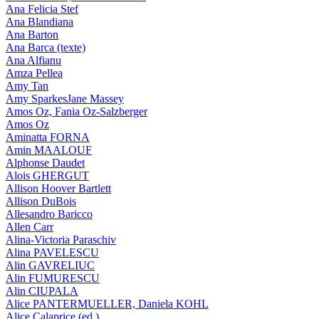
Ana Felicia Stef
Ana Blandiana
Ana Barton
Ana Barca (texte)
Ana Alfianu
Amza Pellea
Amy Tan
Amy SparkesJane Massey
Amos Oz, Fania Oz-Salzberger
Amos Oz
Aminatta FORNA
Amin MAALOUF
Alphonse Daudet
Alois GHERGUT
Allison Hoover Bartlett
Allison DuBois
Allesandro Baricco
Allen Carr
Alina-Victoria Paraschiv
Alina PAVELESCU
Alin GAVRELIUC
Alin FUMURESCU
Alin CIUPALA
Alice PANTERMUELLER, Daniela KOHL
Alice Calaprice (ed.)