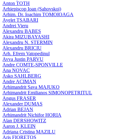
Anton TOTH
Arhiepiscop Ioan (Sahovskoi)
Arhim. Dr. Ioachim TOMOIOAGA
Ayelet TSABARI
Andrei Vieru
Alexandru BABES
Akira MIZUBAYASHI
Alexandru N. STERMIN
Alexandru BRICIU
Arh. Efrem Vatopedinul
Avva Justin PARVU
Andre COMTE-SPONVILLE
Ana NOVAC
Asko SAHLBERG
Andre ACIMAN
Arhimandrit Sava MAJUKO
Arhimandrit Emilianos SIMONOPETRITUL
Angus FRASER
Alexander DUMAS
Adrian BEJAN
Arhimandrit Nichifor HORIA
Alan DERSHOWITZ
Aaron J. KLEIN
Adriana Cristina MAZILU
Aris FIORETOS