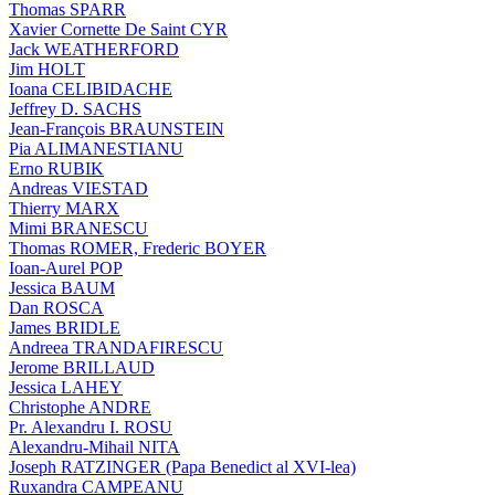
Thomas SPARR
Xavier Cornette De Saint CYR
Jack WEATHERFORD
Jim HOLT
Ioana CELIBIDACHE
Jeffrey D. SACHS
Jean-François BRAUNSTEIN
Pia ALIMANESTIANU
Erno RUBIK
Andreas VIESTAD
Thierry MARX
Mimi BRANESCU
Thomas ROMER, Frederic BOYER
Ioan-Aurel POP
Jessica BAUM
Dan ROSCA
James BRIDLE
Andreea TRANDAFIRESCU
Jerome BRILLAUD
Jessica LAHEY
Christophe ANDRE
Pr. Alexandru I. ROSU
Alexandru-Mihail NITA
Joseph RATZINGER (Papa Benedict al XVI-lea)
Ruxandra CAMPEANU