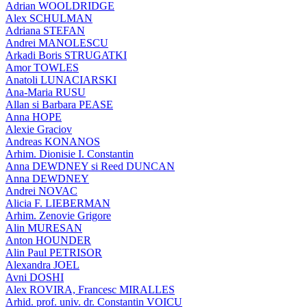
Adrian WOOLDRIDGE
Alex SCHULMAN
Adriana STEFAN
Andrei MANOLESCU
Arkadi Boris STRUGATKI
Amor TOWLES
Anatoli LUNACIARSKI
Ana-Maria RUSU
Allan si Barbara PEASE
Anna HOPE
Alexie Graciov
Andreas KONANOS
Arhim. Dionisie I. Constantin
Anna DEWDNEY si Reed DUNCAN
Anna DEWDNEY
Andrei NOVAC
Alicia F. LIEBERMAN
Arhim. Zenovie Grigore
Alin MURESAN
Anton HOUNDER
Alin Paul PETRISOR
Alexandra JOEL
Avni DOSHI
Alex ROVIRA, Francesc MIRALLES
Arhid. prof. univ. dr. Constantin VOICU