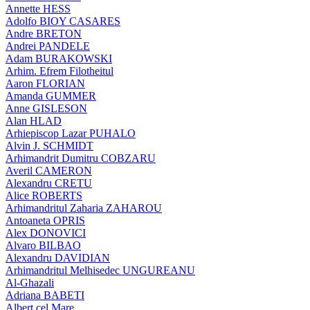
Annette HESS
Adolfo BIOY CASARES
Andre BRETON
Andrei PANDELE
Adam BURAKOWSKI
Arhim. Efrem Filotheitul
Aaron FLORIAN
Amanda GUMMER
Anne GISLESON
Alan HLAD
Arhiepiscop Lazar PUHALO
Alvin J. SCHMIDT
Arhimandrit Dumitru COBZARU
Averil CAMERON
Alexandru CRETU
Alice ROBERTS
Arhimandritul Zaharia ZAHAROU
Antoaneta OPRIS
Alex DONOVICI
Alvaro BILBAO
Alexandru DAVIDIAN
Arhimandritul Melhisedec UNGUREANU
Al-Ghazali
Adriana BABETI
Albert cel Mare