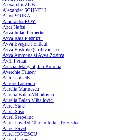
Alexandru ZUB
Alexander SCHNELL
Anna SOJKA
Amuradha ROY
Azar Nafisi
Avva Iulian Pomerius
Avva Isaia Pustnicul
Avva Evagrie Ponticul
Avva Eustratie (Golovanski)
Avva Ammona si Avva Zosima
Avril Pyman
Avishai Margalit, Ian Buruma
Averchie Tausev
Autor colectiv
Aurora Liiceanu
Aurelia Marinescu
Aurelia Balan-Mihailovici
Aurelia Balan Mihailovici
Aurel State
Aurel Sasu
Aurel Prepeliuc
Aurel Pavel si Ciprian Iulian Toroczkai
Aurel Pavel
Aurel IONESCU
Aurel Cioran