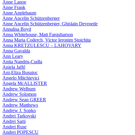
Anne Lanoe
Anne Frank
Anne Applebaum
Anne Ancelin Schützenberger
Anne Ancelin Schützenberger, Ghislain Devroede
Annalisa Boyd
Anna Whitehouse, Matt Farquharson
Anna Maria Coderch, Victor Ieronim Stoichita
Anna KRETZULESCU – LAHOVARY
Anna Gavalda
Ann Leary
Anita Nandris-Cudla
Aniela Jaffé
Ani-Eliza Busuioc
Angelo Mitchievici
Angela McALLISTER
Andrew Welburn
Andrew Solomon
Andrew Sean GREER
Andrew Matthews
Andrew J. Sopko
Andrei Tarkovski
Andrei Sarii
Andrei Ruse
Andrei POPESCU