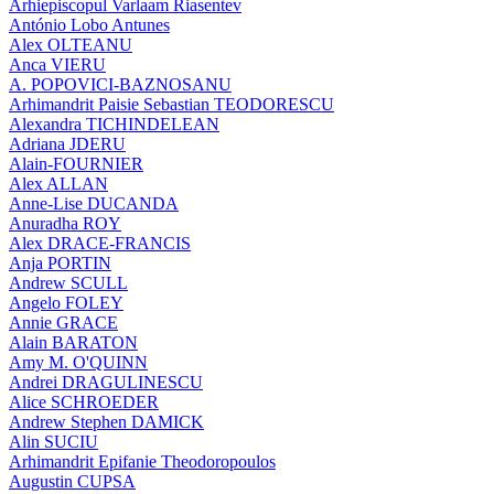
Arhiepiscopul Varlaam Riasentev
António Lobo Antunes
Alex OLTEANU
Anca VIERU
A. POPOVICI-BAZNOSANU
Arhimandrit Paisie Sebastian TEODORESCU
Alexandra TICHINDELEAN
Adriana JDERU
Alain-FOURNIER
Alex ALLAN
Anne-Lise DUCANDA
Anuradha ROY
Alex DRACE-FRANCIS
Anja PORTIN
Andrew SCULL
Angelo FOLEY
Annie GRACE
Alain BARATON
Amy M. O'QUINN
Andrei DRAGULINESCU
Alice SCHROEDER
Andrew Stephen DAMICK
Alin SUCIU
Arhimandrit Epifanie Theodoropoulos
Augustin CUPSA