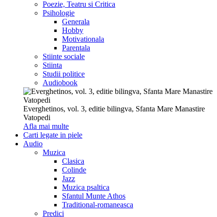
Poezie, Teatru si Critica
Psihologie
Generala
Hobby
Motivationala
Parentala
Stiinte sociale
Stiinta
Studii politice
Audiobook
Everghetinos, vol. 3, editie bilingva, Sfanta Mare Manastire
Vatopedi
Afla mai multe
Carti legate in piele
Audio
Muzica
Clasica
Colinde
Jazz
Muzica psaltica
Sfantul Munte Athos
Traditional-romaneasca
Predici