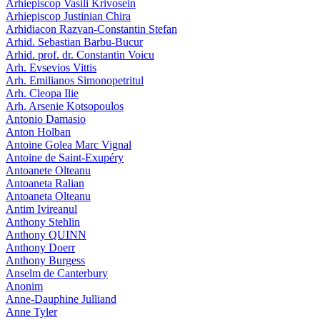
Arhiepiscop Vasili Krivosein
Arhiepiscop Justinian Chira
Arhidiacon Razvan-Constantin Stefan
Arhid. Sebastian Barbu-Bucur
Arhid. prof. dr. Constantin Voicu
Arh. Evsevios Vittis
Arh. Emilianos Simonopetritul
Arh. Cleopa Ilie
Arh. Arsenie Kotsopoulos
Antonio Damasio
Anton Holban
Antoine Golea Marc Vignal
Antoine de Saint-Exupéry
Antoanete Olteanu
Antoaneta Ralian
Antoaneta Olteanu
Antim Ivireanul
Anthony Stehlin
Anthony QUINN
Anthony Doerr
Anthony Burgess
Anselm de Canterbury
Anonim
Anne-Dauphine Julliand
Anne Tyler