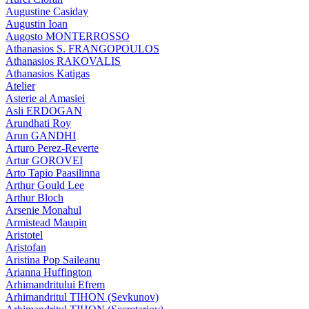
Augustine Casiday
Augustin Ioan
Augosto MONTERROSSO
Athanasios S. FRANGOPOULOS
Athanasios RAKOVALIS
Athanasios Katigas
Atelier
Asterie al Amasiei
Asli ERDOGAN
Arundhati Roy
Arun GANDHI
Arturo Perez-Reverte
Artur GOROVEI
Arto Tapio Paasilinna
Arthur Gould Lee
Arthur Bloch
Arsenie Monahul
Armistead Maupin
Aristotel
Aristofan
Aristina Pop Saileanu
Arianna Huffington
Arhimandritului Efrem
Arhimandritul TIHON (Sevkunov)