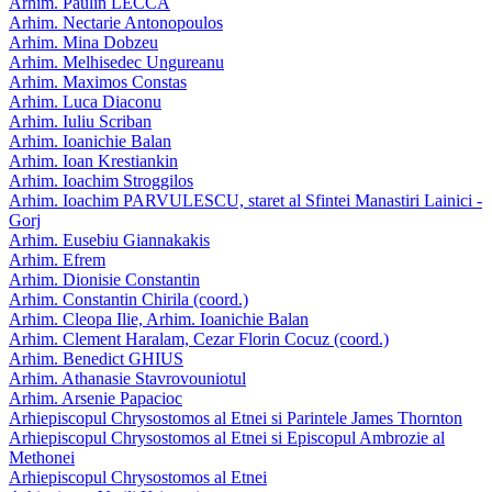
Arhim. Paulin LECCA
Arhim. Nectarie Antonopoulos
Arhim. Mina Dobzeu
Arhim. Melhisedec Ungureanu
Arhim. Maximos Constas
Arhim. Luca Diaconu
Arhim. Iuliu Scriban
Arhim. Ioanichie Balan
Arhim. Ioan Krestiankin
Arhim. Ioachim Stroggilos
Arhim. Ioachim PARVULESCU, staret al Sfintei Manastiri Lainici -
Gorj
Arhim. Eusebiu Giannakakis
Arhim. Efrem
Arhim. Dionisie Constantin
Arhim. Constantin Chirila (coord.)
Arhim. Cleopa Ilie, Arhim. Ioanichie Balan
Arhim. Clement Haralam, Cezar Florin Cocuz (coord.)
Arhim. Benedict GHIUS
Arhim. Athanasie Stavrovouniotul
Arhim. Arsenie Papacioc
Arhiepiscopul Chrysostomos al Etnei si Parintele James Thornton
Arhiepiscopul Chrysostomos al Etnei si Episcopul Ambrozie al
Methonei
Arhiepiscopul Chrysostomos al Etnei