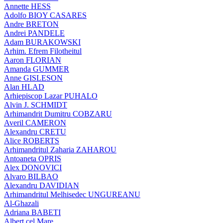
Annette HESS
Adolfo BIOY CASARES
Andre BRETON
Andrei PANDELE
Adam BURAKOWSKI
Arhim. Efrem Filotheitul
Aaron FLORIAN
Amanda GUMMER
Anne GISLESON
Alan HLAD
Arhiepiscop Lazar PUHALO
Alvin J. SCHMIDT
Arhimandrit Dumitru COBZARU
Averil CAMERON
Alexandru CRETU
Alice ROBERTS
Arhimandritul Zaharia ZAHAROU
Antoaneta OPRIS
Alex DONOVICI
Alvaro BILBAO
Alexandru DAVIDIAN
Arhimandritul Melhisedec UNGUREANU
Al-Ghazali
Adriana BABETI
Albert cel Mare