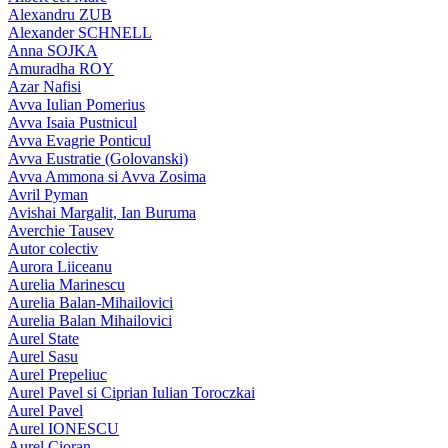
Alexandru ZUB
Alexander SCHNELL
Anna SOJKA
Amuradha ROY
Azar Nafisi
Avva Iulian Pomerius
Avva Isaia Pustnicul
Avva Evagrie Ponticul
Avva Eustratie (Golovanski)
Avva Ammona si Avva Zosima
Avril Pyman
Avishai Margalit, Ian Buruma
Averchie Tausev
Autor colectiv
Aurora Liiceanu
Aurelia Marinescu
Aurelia Balan-Mihailovici
Aurelia Balan Mihailovici
Aurel State
Aurel Sasu
Aurel Prepeliuc
Aurel Pavel si Ciprian Iulian Toroczkai
Aurel Pavel
Aurel IONESCU
Aurel Cioran