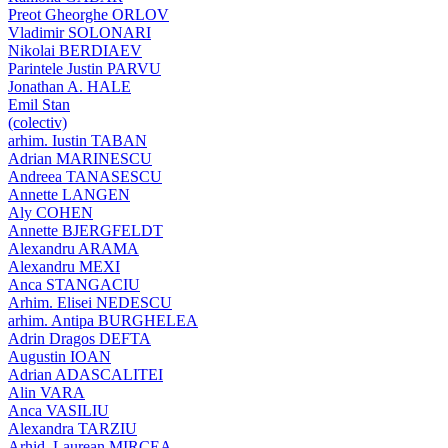
Preot Gheorghe ORLOV
Vladimir SOLONARI
Nikolai BERDIAEV
Parintele Justin PARVU
Jonathan A. HALE
Emil Stan
(colectiv)
arhim. Iustin TABAN
Adrian MARINESCU
Andreea TANASESCU
Annette LANGEN
Aly COHEN
Annette BJERGFELDT
Alexandru ARAMA
Alexandru MEXI
Anca STANGACIU
Arhim. Elisei NEDESCU
arhim. Antipa BURGHELEA
Adrin Dragos DEFTA
Augustin IOAN
Adrian ADASCALITEI
Alin VARA
Anca VASILIU
Alexandra TARZIU
Arhid. Laurean MIRCEA