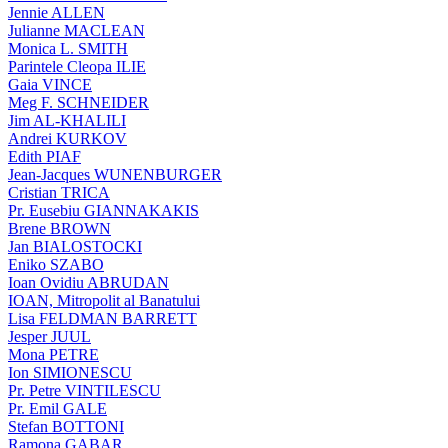
Jennie ALLEN
Julianne MACLEAN
Monica L. SMITH
Parintele Cleopa ILIE
Gaia VINCE
Meg F. SCHNEIDER
Jim AL-KHALILI
Andrei KURKOV
Edith PIAF
Jean-Jacques WUNENBURGER
Cristian TRICA
Pr. Eusebiu GIANNAKAKIS
Brene BROWN
Jan BIALOSTOCKI
Eniko SZABO
Ioan Ovidiu ABRUDAN
IOAN, Mitropolit al Banatului
Lisa FELDMAN BARRETT
Jesper JUUL
Mona PETRE
Ion SIMIONESCU
Pr. Petre VINTILESCU
Pr. Emil GALE
Stefan BOTTONI
Ramona GABAR