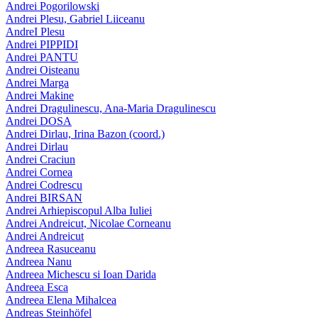
Andrei Pogorilowski
Andrei Plesu, Gabriel Liiceanu
AndreI Plesu
Andrei PIPPIDI
Andrei PANTU
Andrei Oisteanu
Andrei Marga
Andrei Makine
Andrei Dragulinescu, Ana-Maria Dragulinescu
Andrei DOSA
Andrei Dirlau, Irina Bazon (coord.)
Andrei Dirlau
Andrei Craciun
Andrei Cornea
Andrei Codrescu
Andrei BIRSAN
Andrei Arhiepiscopul Alba Iuliei
Andrei Andreicut, Nicolae Corneanu
Andrei Andreicut
Andreea Rasuceanu
Andreea Nanu
Andreea Michescu si Ioan Darida
Andreea Esca
Andreea Elena Mihalcea
Andreas Steinhöfel