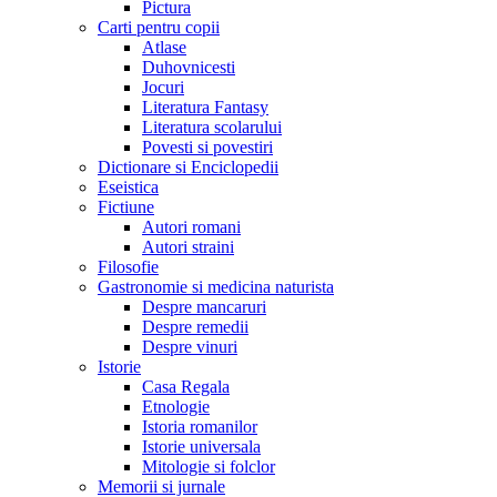
Pictura
Carti pentru copii
Atlase
Duhovnicesti
Jocuri
Literatura Fantasy
Literatura scolarului
Povesti si povestiri
Dictionare si Enciclopedii
Eseistica
Fictiune
Autori romani
Autori straini
Filosofie
Gastronomie si medicina naturista
Despre mancaruri
Despre remedii
Despre vinuri
Istorie
Casa Regala
Etnologie
Istoria romanilor
Istorie universala
Mitologie si folclor
Memorii si jurnale