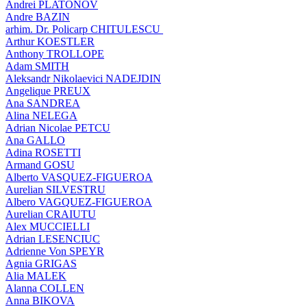
Andrei PLATONOV
Andre BAZIN
arhim. Dr. Policarp CHITULESCU
Arthur KOESTLER
Anthony TROLLOPE
Adam SMITH
Aleksandr Nikolaevici NADEJDIN
Angelique PREUX
Ana SANDREA
Alina NELEGA
Adrian Nicolae PETCU
Ana GALLO
Adina ROSETTI
Armand GOSU
Alberto VASQUEZ-FIGUEROA
Aurelian SILVESTRU
Albero VAGQUEZ-FIGUEROA
Aurelian CRAIUTU
Alex MUCCIELLI
Adrian LESENCIUC
Adrienne Von SPEYR
Agnia GRIGAS
Alia MALEK
Alanna COLLEN
Anna BIKOVA