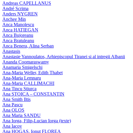
Andreas CAPELLANUS
André Scrima
Anders NYGREN
Anchee Min
Anca Manolescu
Anca HATIEGAN
Anca Bujoreanu
Anca Bratuleanu
Anca Benera, Alina Serban
Anastasis
Anastasie Yannoulatos, Arhiepiscopul Tiranei si al intregii Albanii
Ananda Coomaraswamy
Anamaria Smigelschi
Ana-Maria Weller, Edith Thabet
Ana-Maria Lemnaru
Ana-Maria CALLIMACHI
Ana Tincu Stiurca
Ana STOICA – CONSTANTIN
Ana Smith Iltis
Ana Pascu
Ana OLOS
Ana Maria SANDU
Ana Iorga, Filip-Lucian Iorga (texte)
Ana Iacov
Ana HOGAS, Ionut FLOREA