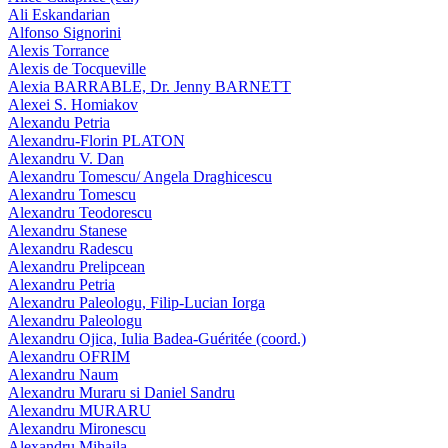
Ali Eskandarian
Alfonso Signorini
Alexis Torrance
Alexis de Tocqueville
Alexia BARRABLE, Dr. Jenny BARNETT
Alexei S. Homiakov
Alexandu Petria
Alexandru-Florin PLATON
Alexandru V. Dan
Alexandru Tomescu/ Angela Draghicescu
Alexandru Tomescu
Alexandru Teodorescu
Alexandru Stanese
Alexandru Radescu
Alexandru Prelipcean
Alexandru Petria
Alexandru Paleologu, Filip-Lucian Iorga
Alexandru Paleologu
Alexandru Ojica, Iulia Badea-Guéritée (coord.)
Alexandru OFRIM
Alexandru Naum
Alexandru Muraru si Daniel Sandru
Alexandru MURARU
Alexandru Mironescu
Alexandru Mihaila