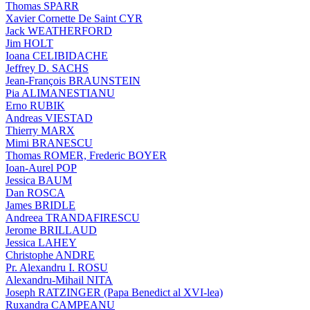
Thomas SPARR
Xavier Cornette De Saint CYR
Jack WEATHERFORD
Jim HOLT
Ioana CELIBIDACHE
Jeffrey D. SACHS
Jean-François BRAUNSTEIN
Pia ALIMANESTIANU
Erno RUBIK
Andreas VIESTAD
Thierry MARX
Mimi BRANESCU
Thomas ROMER, Frederic BOYER
Ioan-Aurel POP
Jessica BAUM
Dan ROSCA
James BRIDLE
Andreea TRANDAFIRESCU
Jerome BRILLAUD
Jessica LAHEY
Christophe ANDRE
Pr. Alexandru I. ROSU
Alexandru-Mihail NITA
Joseph RATZINGER (Papa Benedict al XVI-lea)
Ruxandra CAMPEANU