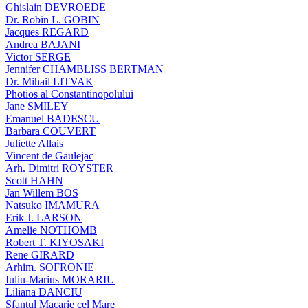
Ghislain DEVROEDE
Dr. Robin L. GOBIN
Jacques REGARD
Andrea BAJANI
Victor SERGE
Jennifer CHAMBLISS BERTMAN
Dr. Mihail LITVAK
Photios al Constantinopolului
Jane SMILEY
Emanuel BADESCU
Barbara COUVERT
Juliette Allais
Vincent de Gaulejac
Arh. Dimitri ROYSTER
Scott HAHN
Jan Willem BOS
Natsuko IMAMURA
Erik J. LARSON
Amelie NOTHOMB
Robert T. KIYOSAKI
Rene GIRARD
Arhim. SOFRONIE
Iuliu-Marius MORARIU
Liliana DANCIU
Sfantul Macarie cel Mare