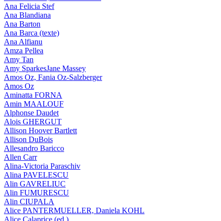
Ana Felicia Stef
Ana Blandiana
Ana Barton
Ana Barca (texte)
Ana Alfianu
Amza Pellea
Amy Tan
Amy SparkesJane Massey
Amos Oz, Fania Oz-Salzberger
Amos Oz
Aminatta FORNA
Amin MAALOUF
Alphonse Daudet
Alois GHERGUT
Allison Hoover Bartlett
Allison DuBois
Allesandro Baricco
Allen Carr
Alina-Victoria Paraschiv
Alina PAVELESCU
Alin GAVRELIUC
Alin FUMURESCU
Alin CIUPALA
Alice PANTERMUELLER, Daniela KOHL
Alice Calaprice (ed.)