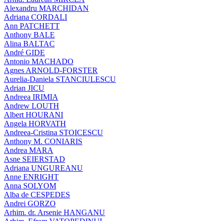
Alexandru MARCHIDAN
Adriana CORDALI
Ann PATCHETT
Anthony BALE
Alina BALTAC
André GIDE
Antonio MACHADO
Agnes ARNOLD-FORSTER
Aurelia-Daniela STANCIULESCU
Adrian JICU
Andreea IRIMIA
Andrew LOUTH
Albert HOURANI
Angela HORVATH
Andreea-Cristina STOICESCU
Anthony M. CONIARIS
Andrea MARA
Asne SEIERSTAD
Adriana UNGUREANU
Anne ENRIGHT
Anna SOLYOM
Alba de CESPEDES
Andrei GORZO
Arhim. dr. Arsenie HANGANU