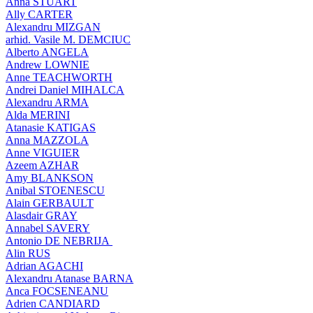
Anna STUART
Ally CARTER
Alexandru MIZGAN
arhid. Vasile M. DEMCIUC
Alberto ANGELA
Andrew LOWNIE
Anne TEACHWORTH
Andrei Daniel MIHALCA
Alexandru ARMA
Alda MERINI
Atanasie KATIGAS
Anna MAZZOLA
Anne VIGUIER
Azeem AZHAR
Amy BLANKSON
Anibal STOENESCU
Alain GERBAULT
Alasdair GRAY
Annabel SAVERY
Antonio DE NEBRIJA
Alin RUS
Adrian AGACHI
Alexandru Atanase BARNA
Anca FOCSENEANU
Adrien CANDIARD