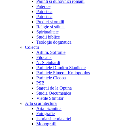
Parinti si duhovnici romani
Paterice
Patristica
Patristica
Predici si omilii
Religie si stiinta
Spiritualitate
Studii biblice
Teologie dogmatica
Colectii
Arhim. Sofronie
Filocalia
N. Steinhardt
Parintele Dumitru Staniloae
Parintele Simeon Kraiopoulos
Parintele Cleopa
PSB
Staretii de la Optina
Studia Oecumenica
Vietile Sfintilor
Arta si arhitectura
Arta bizantina
Fotografie
Istoria si teoria artei
Monografii