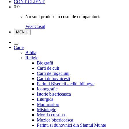
CONT CLIENT
0
0
Nu sunt produse in cosul de cumparaturi.
Vezi Cosul
MENIU
Carte
Biblia
Religie
Biografii
Carti de cult
Carti de rugaciuni
Carti duhovnicesti
Parintii Bisericii - editii bilingve
Iconografie
Istorie bisericeasca
Liturgica
Marturisitori
Misiologie
Morala crestina
Muzica bisericeasca
Parinti si duhovnici din Sfantul Munte