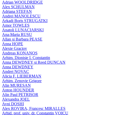
Adrian WOOLDRIDGE
Alex SCHULMAN
Adriana STEFAN
Andrei MANOLESCU
Arkadi Boris STRUGATKI
Amor TOWLES
Anatoli LUNACIARSKI
Ana-Maria RUSU
Allan si Barbara PEASE
Anna HOPE
Alexie Graciov
Andreas KONANOS
Arhim. Dionisie I. Constantin
Anna DEWDNEY si Reed DUNCAN
Anna DEWDNEY
Andrei NOVAC
Alicia F. LIEBERMAN
Arhim. Zenovie Grigore
Alin MURESAN
Anton HOUNDER
Alin Paul PETRISOR
Alexandra JOEL
Avni DOSHI
Alex ROVIRA, Francesc MIRALLES
Arhid. prof. univ. dr. Constantin VOICU