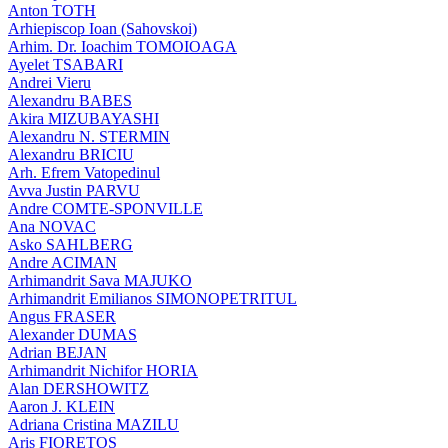
Anton TOTH
Arhiepiscop Ioan (Sahovskoi)
Arhim. Dr. Ioachim TOMOIOAGA
Ayelet TSABARI
Andrei Vieru
Alexandru BABES
Akira MIZUBAYASHI
Alexandru N. STERMIN
Alexandru BRICIU
Arh. Efrem Vatopedinul
Avva Justin PARVU
Andre COMTE-SPONVILLE
Ana NOVAC
Asko SAHLBERG
Andre ACIMAN
Arhimandrit Sava MAJUKO
Arhimandrit Emilianos SIMONOPETRITUL
Angus FRASER
Alexander DUMAS
Adrian BEJAN
Arhimandrit Nichifor HORIA
Alan DERSHOWITZ
Aaron J. KLEIN
Adriana Cristina MAZILU
Aris FIORETOS