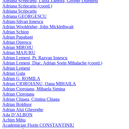
Adriana Scripcariu, Luiza Zamora, George Dumitriu
Adriana Scripcariu (coord.)
Adriana Scripcariu
Adriana GEORGESCU
Adrian-Silvan Ionescu
Adrian Wooldridge, John Micklethwait
Adrian Schiop
Adrian Papahagi
Adrian Oprescu
Adrian MIROIU
Adrian MAJURU
Adrian Lemeni, Pr. Razvan Ionescu
Adrian Lemeni, Diac. Adrian Sorin Mihalache (coord.)
Adrian Lemeni
Adrian Guta
Adrian G. ROMILA
Adrian CIOROIANU, Oana MIHAILA
Adrian Cioroianu, Mihaela Simina
Adrian Cioroianu
Adrian Chiaga, Cristina Chiaga
Adrian Boldisor
Adrian Alui Gheorghe
Ada D’ALBON
Achim Mihu
Academician Florin CONSTANTINIU