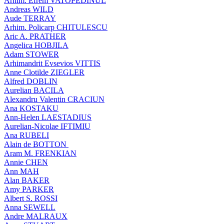
Arhim. Efrem VATOPEDINUL
Andreas WILD
Aude TERRAY
Arhim. Policarp CHITULESCU
Aric A. PRATHER
Angelica HOBJILA
Adam STOWER
Arhimandrit Evsevios VITTIS
Anne Clotilde ZIEGLER
Alfred DOBLIN
Aurelian BACILA
Alexandru Valentin CRACIUN
Ana KOSTAKU
Ann-Helen LAESTADIUS
Aurelian-Nicolae IFTIMIU
Ana RUBELI
Alain de BOTTON
Aram Μ. FRENKIAN
Annie CHEN
Ann MAH
Alan BAKER
Amy PARKER
Albert S. ROSSI
Anna SEWELL
Andre MALRAUX