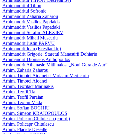
Arhimandritul TIHON (Secretariov)
Arhimandritul Tihon
Arhimandritul Sofronie
Arhimandrit Zaharia Zaharou
Arhimandrit Vasilios Papdakis
Arhimandrit Vasilios Papadaki
Arhimandrit Serafim ALEXIEV
Arhimandrit Mihail Muscariu
Arhimandrit Justin PARVU
Arhimandrit Ioan (Krestiankin)
Arhimandrit Grigorie, Staretul Manastirii Dohiariu
Arhimandrit Dionisios Anthopoulos
Arhimandrit Athanasie Mitilinaios, „Noul Gura de Aur”
Arhim. Zaharia Zaharou
Arhim. Timotei Aioanei si Varlaam Merticariu
Arhim. Timotei Aioanei
Arhim. Teofilact Marinakis
Arhim. Teofil Tia
Arhim. Teofil Paraian
Arhim. Teofan Mada
Arhim. Sofian BOGHIU
Arhim. Simeon KRAIOPOULOS
Arhim. Policarp Chitulescu (coord.)
Arhim. Policapr Chitulescu
Arhim. Placide Deseille