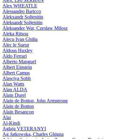
Alex. Leo SERBAN
Alex WHEATLE
Alessandro Baricco
Alekxandr Soljenitin
Aleksandr Soljenitin
Aleksander Wat, Czeslaw Milosz
Aleka Ritsou
Alecu Ivan Ghilia
Alec le Sueur
Aldous Huxley
Aldo Ferrari
Alberto Manguel
Albert Einstein
Albert Camus
Alawiya Sobh
Alan Watts
Alan ALDA
Alain Durel
Alain de Botton, John Armstrong
Alain de Botton
Alain Besançon
Alai
Al-Kindi
Aglaja VETERANYI
Ag Jatkowska, Charles Ghigna