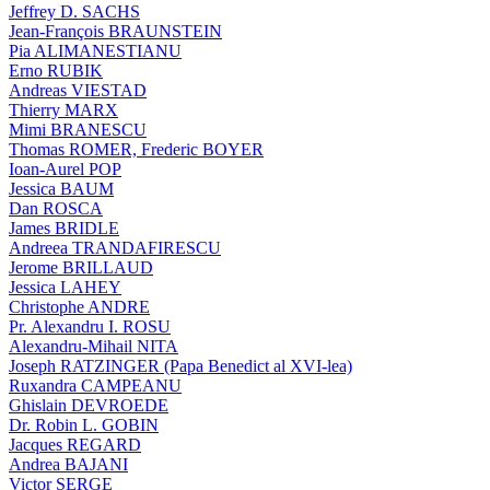
Jeffrey D. SACHS
Jean-François BRAUNSTEIN
Pia ALIMANESTIANU
Erno RUBIK
Andreas VIESTAD
Thierry MARX
Mimi BRANESCU
Thomas ROMER, Frederic BOYER
Ioan-Aurel POP
Jessica BAUM
Dan ROSCA
James BRIDLE
Andreea TRANDAFIRESCU
Jerome BRILLAUD
Jessica LAHEY
Christophe ANDRE
Pr. Alexandru I. ROSU
Alexandru-Mihail NITA
Joseph RATZINGER (Papa Benedict al XVI-lea)
Ruxandra CAMPEANU
Ghislain DEVROEDE
Dr. Robin L. GOBIN
Jacques REGARD
Andrea BAJANI
Victor SERGE