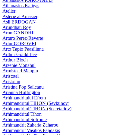
Athanasios RAKOVALIS
Athanasios Katigas
Atelier
Asterie al Amasiei
Asli ERDOGAN
Arundhati Roy
Arun GANDHI
Arturo Perez-Reverte
Artur GOROVEI
Arto Tapio Paasilinna
Arthur Gould Lee
Arthur Bloch
Arsenie Monahul
Armistead Maupin
Aristotel
Aristofan
Aristina Pop Saileanu
Arianna Huffington
Arhimandritului Efrem
Arhimandritul TIHON (Sevkunov)
Arhimandritul TIHON (Secretariov)
Arhimandritul Tihon
Arhimandritul Sofronie
Arhimandrit Zaharia Zaharou
Arhimandrit Vasilios Papdakis