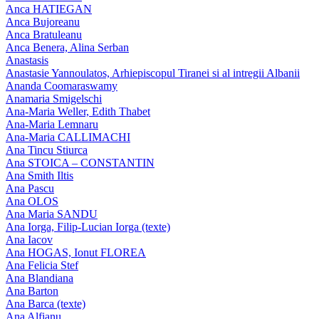
Anca HATIEGAN
Anca Bujoreanu
Anca Bratuleanu
Anca Benera, Alina Serban
Anastasis
Anastasie Yannoulatos, Arhiepiscopul Tiranei si al intregii Albanii
Ananda Coomaraswamy
Anamaria Smigelschi
Ana-Maria Weller, Edith Thabet
Ana-Maria Lemnaru
Ana-Maria CALLIMACHI
Ana Tincu Stiurca
Ana STOICA – CONSTANTIN
Ana Smith Iltis
Ana Pascu
Ana OLOS
Ana Maria SANDU
Ana Iorga, Filip-Lucian Iorga (texte)
Ana Iacov
Ana HOGAS, Ionut FLOREA
Ana Felicia Stef
Ana Blandiana
Ana Barton
Ana Barca (texte)
Ana Alfianu