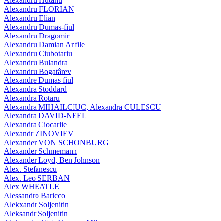
Alexandru Hutanu
Alexandru FLORIAN
Alexandru Elian
Alexandru Dumas-fiul
Alexandru Dragomir
Alexandru Damian Anfile
Alexandru Ciubotariu
Alexandru Bulandra
Alexandru Bogatârev
Alexandre Dumas fiul
Alexandra Stoddard
Alexandra Rotaru
Alexandra MIHAILCIUC, Alexandra CULESCU
Alexandra DAVID-NEEL
Alexandra Ciocarlie
Alexandr ZINOVIEV
Alexander VON SCHONBURG
Alexander Schmemann
Alexander Loyd, Ben Johnson
Alex. Stefanescu
Alex. Leo SERBAN
Alex WHEATLE
Alessandro Baricco
Alekxandr Soljenitin
Aleksandr Soljenitin