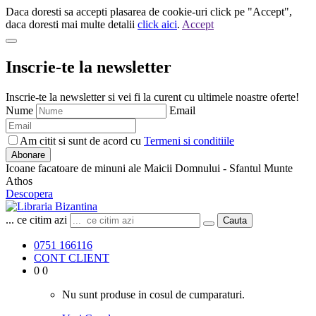
Daca doresti sa accepti plasarea de cookie-uri click pe "Accept",
daca doresti mai multe detalii
click aici
.
Accept
Inscrie-te la newsletter
Inscrie-te la newsletter si vei fi la curent cu ultimele noastre oferte!
Nume
Email
Am citit si sunt de acord cu
Termeni si conditiile
Abonare
Icoane facatoare de minuni ale Maicii Domnului - Sfantul Munte
Athos
Descopera
... ce citim azi
Cauta
0751 166116
CONT CLIENT
0
0
Nu sunt produse in cosul de cumparaturi.