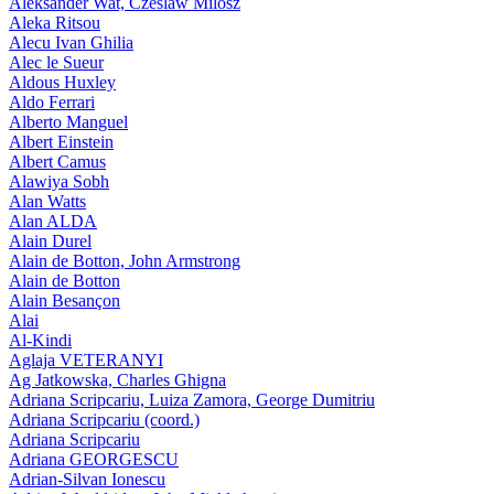
Aleksander Wat, Czeslaw Milosz
Aleka Ritsou
Alecu Ivan Ghilia
Alec le Sueur
Aldous Huxley
Aldo Ferrari
Alberto Manguel
Albert Einstein
Albert Camus
Alawiya Sobh
Alan Watts
Alan ALDA
Alain Durel
Alain de Botton, John Armstrong
Alain de Botton
Alain Besançon
Alai
Al-Kindi
Aglaja VETERANYI
Ag Jatkowska, Charles Ghigna
Adriana Scripcariu, Luiza Zamora, George Dumitriu
Adriana Scripcariu (coord.)
Adriana Scripcariu
Adriana GEORGESCU
Adrian-Silvan Ionescu