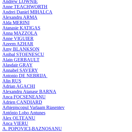
Andrew LOWNIE
Anne TEACHWORTH
Andrei Daniel MIHALCA
Alexandru ARMA
Alda MERINI
Atanasie KATIGAS
Anna MAZZOLA
Anne VIGUIER
Azeem AZHAR
Amy BLANKSON
Anibal STOENESCU
Alain GERBAULT
Alasdair GRAY
Annabel SAVERY
Antonio DE NEBRIJA
Alin RUS
Adrian AGACHI
Alexandru Atanase BARNA
Anca FOCSENEANU
Adrien CANDIARD
Arhiepiscopul Varlaam Riasentev
António Lobo Antunes
Alex OLTEANU
Anca VIERU
A. POPOVICI-BAZNOSANU