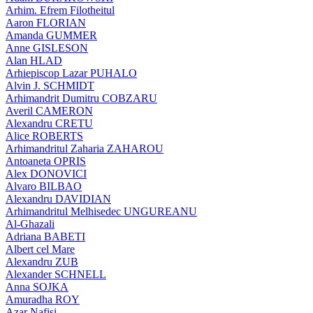
Arhim. Efrem Filotheitul
Aaron FLORIAN
Amanda GUMMER
Anne GISLESON
Alan HLAD
Arhiepiscop Lazar PUHALO
Alvin J. SCHMIDT
Arhimandrit Dumitru COBZARU
Averil CAMERON
Alexandru CRETU
Alice ROBERTS
Arhimandritul Zaharia ZAHAROU
Antoaneta OPRIS
Alex DONOVICI
Alvaro BILBAO
Alexandru DAVIDIAN
Arhimandritul Melhisedec UNGUREANU
Al-Ghazali
Adriana BABETI
Albert cel Mare
Alexandru ZUB
Alexander SCHNELL
Anna SOJKA
Amuradha ROY
Azar Nafisi