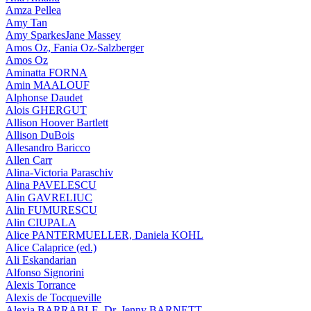
Amza Pellea
Amy Tan
Amy SparkesJane Massey
Amos Oz, Fania Oz-Salzberger
Amos Oz
Aminatta FORNA
Amin MAALOUF
Alphonse Daudet
Alois GHERGUT
Allison Hoover Bartlett
Allison DuBois
Allesandro Baricco
Allen Carr
Alina-Victoria Paraschiv
Alina PAVELESCU
Alin GAVRELIUC
Alin FUMURESCU
Alin CIUPALA
Alice PANTERMUELLER, Daniela KOHL
Alice Calaprice (ed.)
Ali Eskandarian
Alfonso Signorini
Alexis Torrance
Alexis de Tocqueville
Alexia BARRABLE, Dr. Jenny BARNETT