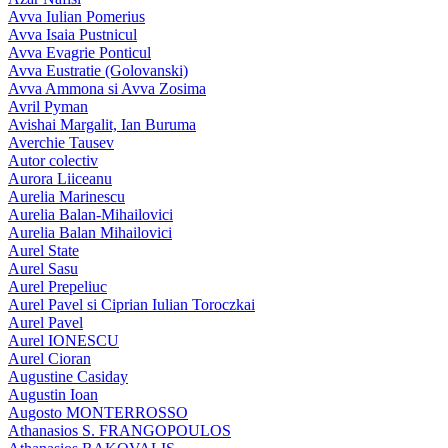
Avva Iulian Pomerius
Avva Isaia Pustnicul
Avva Evagrie Ponticul
Avva Eustratie (Golovanski)
Avva Ammona si Avva Zosima
Avril Pyman
Avishai Margalit, Ian Buruma
Averchie Tausev
Autor colectiv
Aurora Liiceanu
Aurelia Marinescu
Aurelia Balan-Mihailovici
Aurelia Balan Mihailovici
Aurel State
Aurel Sasu
Aurel Prepeliuc
Aurel Pavel si Ciprian Iulian Toroczkai
Aurel Pavel
Aurel IONESCU
Aurel Cioran
Augustine Casiday
Augustin Ioan
Augosto MONTERROSSO
Athanasios S. FRANGOPOULOS