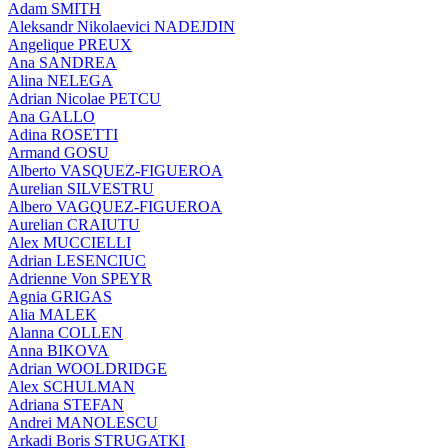
Adam SMITH
Aleksandr Nikolaevici NADEJDIN
Angelique PREUX
Ana SANDREA
Alina NELEGA
Adrian Nicolae PETCU
Ana GALLO
Adina ROSETTI
Armand GOSU
Alberto VASQUEZ-FIGUEROA
Aurelian SILVESTRU
Albero VAGQUEZ-FIGUEROA
Aurelian CRAIUTU
Alex MUCCIELLI
Adrian LESENCIUC
Adrienne Von SPEYR
Agnia GRIGAS
Alia MALEK
Alanna COLLEN
Anna BIKOVA
Adrian WOOLDRIDGE
Alex SCHULMAN
Adriana STEFAN
Andrei MANOLESCU
Arkadi Boris STRUGATKI