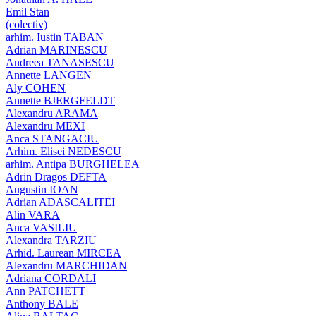
Emil Stan
(colectiv)
arhim. Iustin TABAN
Adrian MARINESCU
Andreea TANASESCU
Annette LANGEN
Aly COHEN
Annette BJERGFELDT
Alexandru ARAMA
Alexandru MEXI
Anca STANGACIU
Arhim. Elisei NEDESCU
arhim. Antipa BURGHELEA
Adrin Dragos DEFTA
Augustin IOAN
Adrian ADASCALITEI
Alin VARA
Anca VASILIU
Alexandra TARZIU
Arhid. Laurean MIRCEA
Alexandru MARCHIDAN
Adriana CORDALI
Ann PATCHETT
Anthony BALE