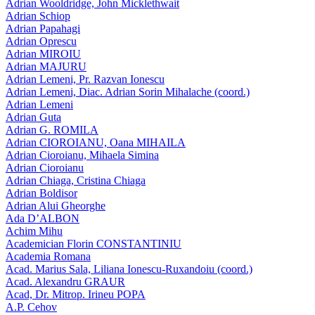
Adrian Wooldridge, John Micklethwait
Adrian Schiop
Adrian Papahagi
Adrian Oprescu
Adrian MIROIU
Adrian MAJURU
Adrian Lemeni, Pr. Razvan Ionescu
Adrian Lemeni, Diac. Adrian Sorin Mihalache (coord.)
Adrian Lemeni
Adrian Guta
Adrian G. ROMILA
Adrian CIOROIANU, Oana MIHAILA
Adrian Cioroianu, Mihaela Simina
Adrian Cioroianu
Adrian Chiaga, Cristina Chiaga
Adrian Boldisor
Adrian Alui Gheorghe
Ada D’ALBON
Achim Mihu
Academician Florin CONSTANTINIU
Academia Romana
Acad. Marius Sala, Liliana Ionescu-Ruxandoiu (coord.)
Acad. Alexandru GRAUR
Acad, Dr. Mitrop. Irineu POPA
A.P. Cehov