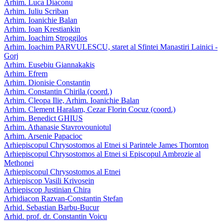
Arhim. Luca Diaconu
Arhim. Iuliu Scriban
Arhim. Ioanichie Balan
Arhim. Ioan Krestiankin
Arhim. Ioachim Stroggilos
Arhim. Ioachim PARVULESCU, staret al Sfintei Manastiri Lainici -
Gorj
Arhim. Eusebiu Giannakakis
Arhim. Efrem
Arhim. Dionisie Constantin
Arhim. Constantin Chirila (coord.)
Arhim. Cleopa Ilie, Arhim. Ioanichie Balan
Arhim. Clement Haralam, Cezar Florin Cocuz (coord.)
Arhim. Benedict GHIUS
Arhim. Athanasie Stavrovouniotul
Arhim. Arsenie Papacioc
Arhiepiscopul Chrysostomos al Etnei si Parintele James Thornton
Arhiepiscopul Chrysostomos al Etnei si Episcopul Ambrozie al
Methonei
Arhiepiscopul Chrysostomos al Etnei
Arhiepiscop Vasili Krivosein
Arhiepiscop Justinian Chira
Arhidiacon Razvan-Constantin Stefan
Arhid. Sebastian Barbu-Bucur
Arhid. prof. dr. Constantin Voicu