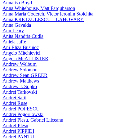
Annalisa Boyd
Anna Whitehouse, Matt Farquharson
Anna Maria Coderch, Victor Ieronim Stoichita
Anna KRETZULESCU – LAHOVARY
Anna Gavalda
Ann Leary
Anita Nandris-Cudla
Aniela Jaffé
Ani-Eliza Busuioc
Angelo Mitchievici
Angela McALLISTER
Andrew Welburn
Andrew Solomon
Andrew Sean GREER
Andrew Matthews
Andrew J. Sopko
Andrei Tarkovski
Andrei Sarii
Andrei Ruse
Andrei POPESCU
Andrei Pogorilowski
Andrei Plesu, Gabriel Liiceanu
AndreI Plesu
Andrei PIPPIDI
Andrei PANTU