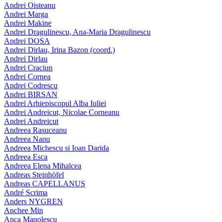
Andrei Oisteanu
Andrei Marga
Andrei Makine
Andrei Dragulinescu, Ana-Maria Dragulinescu
Andrei DOSA
Andrei Dirlau, Irina Bazon (coord.)
Andrei Dirlau
Andrei Craciun
Andrei Cornea
Andrei Codrescu
Andrei BIRSAN
Andrei Arhiepiscopul Alba Iuliei
Andrei Andreicut, Nicolae Corneanu
Andrei Andreicut
Andreea Rasuceanu
Andreea Nanu
Andreea Michescu si Ioan Darida
Andreea Esca
Andreea Elena Mihalcea
Andreas Steinhöfel
Andreas CAPELLANUS
André Scrima
Anders NYGREN
Anchee Min
Anca Manolescu