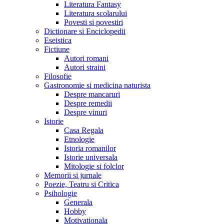
Literatura Fantasy
Literatura scolarului
Povesti si povestiri
Dictionare si Enciclopedii
Eseistica
Fictiune
Autori romani
Autori straini
Filosofie
Gastronomie si medicina naturista
Despre mancaruri
Despre remedii
Despre vinuri
Istorie
Casa Regala
Etnologie
Istoria romanilor
Istorie universala
Mitologie si folclor
Memorii si jurnale
Poezie, Teatru si Critica
Psihologie
Generala
Hobby
Motivationala