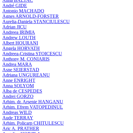
Alina BALTAC
André GIDE
Antonio MACHADO
Agnes ARNOLD-FORSTER
Aurelia-Daniela STANCIULESCU
Adrian JICU
Andreea IRIMIA
Andrew LOUTH
Albert HOURANI
Angela HORVATH
Andreea-Cristina STOICESCU
Anthony M. CONIARIS
Andrea MARA
Asne SEIERSTAD
Adriana UNGUREANU
Anne ENRIGHT
Anna SOLYOM
Alba de CESPEDES
Andrei GORZO
Arhim. dr. Arsenie HANGANU
Arhim. Efrem VATOPEDINUL
Andreas WILD
Aude TERRAY
Arhim. Policarp CHITULESCU
Aric A. PRATHER