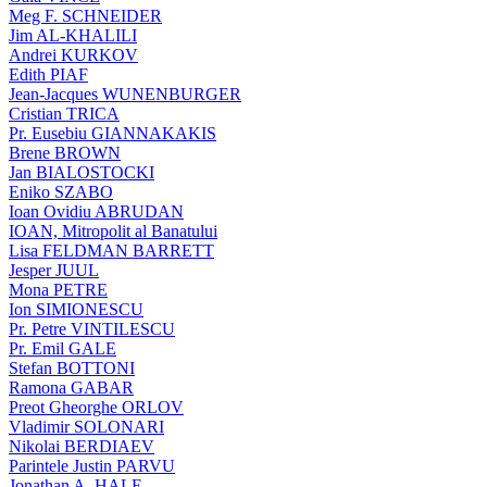
Meg F. SCHNEIDER
Jim AL-KHALILI
Andrei KURKOV
Edith PIAF
Jean-Jacques WUNENBURGER
Cristian TRICA
Pr. Eusebiu GIANNAKAKIS
Brene BROWN
Jan BIALOSTOCKI
Eniko SZABO
Ioan Ovidiu ABRUDAN
IOAN, Mitropolit al Banatului
Lisa FELDMAN BARRETT
Jesper JUUL
Mona PETRE
Ion SIMIONESCU
Pr. Petre VINTILESCU
Pr. Emil GALE
Stefan BOTTONI
Ramona GABAR
Preot Gheorghe ORLOV
Vladimir SOLONARI
Nikolai BERDIAEV
Parintele Justin PARVU
Jonathan A. HALE