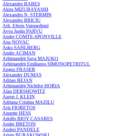
Alexandru BABES
Akira MIZUBAYASHI
Alexandru N. STERMIN
Alexandru BRICIU
Arh. Efrem Vatopedinul
Avva Justin PARVU
Andre COMTE-SPONVILLE
Ana NOVAC
Asko SAHLBERG
Andre ACIMAN
Arhimandrit Sava MAJUKO
Arhimandrit Emilianos SIMONOPETRITUL
Angus FRASER
Alexander DUMAS
Adrian BEJAN
Arhimandrit Nichifor HORIA
Alan DERSHOWITZ
Aaron J. KLEIN
Adriana Cristina MAZILU
Aris FIORETOS
Annette HESS
Adolfo BIOY CASARES
Andre BRETON
Andrei PANDELE
Adam BURAKOWSKI