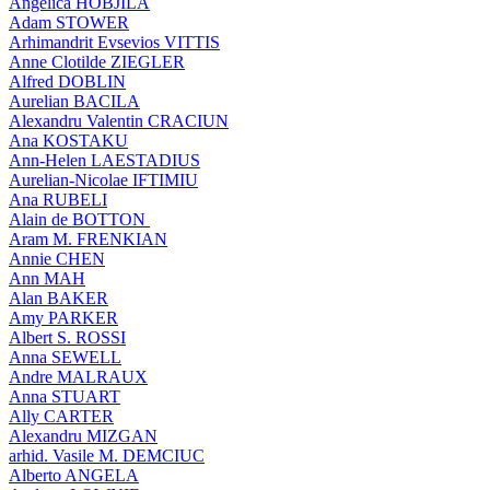
Angelica HOBJILA
Adam STOWER
Arhimandrit Evsevios VITTIS
Anne Clotilde ZIEGLER
Alfred DOBLIN
Aurelian BACILA
Alexandru Valentin CRACIUN
Ana KOSTAKU
Ann-Helen LAESTADIUS
Aurelian-Nicolae IFTIMIU
Ana RUBELI
Alain de BOTTON
Aram Μ. FRENKIAN
Annie CHEN
Ann MAH
Alan BAKER
Amy PARKER
Albert S. ROSSI
Anna SEWELL
Andre MALRAUX
Anna STUART
Ally CARTER
Alexandru MIZGAN
arhid. Vasile M. DEMCIUC
Alberto ANGELA