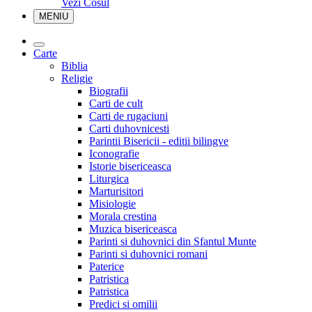
Vezi Cosul
MENIU
Carte
Biblia
Religie
Biografii
Carti de cult
Carti de rugaciuni
Carti duhovnicesti
Parintii Bisericii - editii bilingve
Iconografie
Istorie bisericeasca
Liturgica
Marturisitori
Misiologie
Morala crestina
Muzica bisericeasca
Parinti si duhovnici din Sfantul Munte
Parinti si duhovnici romani
Paterice
Patristica
Patristica
Predici si omilii