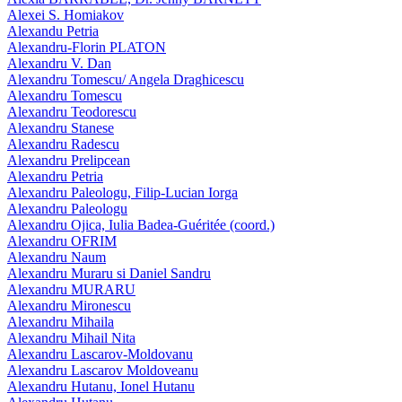
Alexei S. Homiakov
Alexandu Petria
Alexandru-Florin PLATON
Alexandru V. Dan
Alexandru Tomescu/ Angela Draghicescu
Alexandru Tomescu
Alexandru Teodorescu
Alexandru Stanese
Alexandru Radescu
Alexandru Prelipcean
Alexandru Petria
Alexandru Paleologu, Filip-Lucian Iorga
Alexandru Paleologu
Alexandru Ojica, Iulia Badea-Guéritée (coord.)
Alexandru OFRIM
Alexandru Naum
Alexandru Muraru si Daniel Sandru
Alexandru MURARU
Alexandru Mironescu
Alexandru Mihaila
Alexandru Mihail Nita
Alexandru Lascarov-Moldovanu
Alexandru Lascarov Moldoveanu
Alexandru Hutanu, Ionel Hutanu