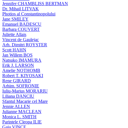
Jennifer CHAMBLISS BERTMAN
Dr. Mihail LITVAK
Photios al Constantinopolului
Jane SMILEY
Emanuel BADESCU
Barbara COUVERT
Juliette Allais
Vincent de Gaulejac
Arh. Dimitri ROYSTER
Scott HAHN
Jan Willem BOS
Natsuko IMAMURA
Erik J. LARSON
Amelie NOTHOMB
Robert T. KIYOSAKI
Rene GIRARD
Arhim. SOFRONIE
Iuliu-Marius MORARIU
Liliana DANCIU
Sfantul Macarie cel Mare
Jennie ALLEN
Julianne MACLEAN
Monica L. SMITH
Parintele Cleopa ILIE
Gaia VINCE