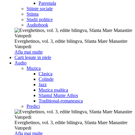
Parentala
Stiinte sociale
Stiinta
Studii politice
Audiobook
Everghetinos, vol. 3, editie bilingva, Sfanta Mare Manastire
Vatopedi
Afla mai multe
Carti legate in piele
Audio
Muzica
Clasica
Colinde
Jazz
Muzica psaltica
Sfantul Munte Athos
Traditional-romaneasca
Predici
Everghetinos, vol. 3, editie bilingva, Sfanta Mare Manastire
Vatopedi
Afla mai multe