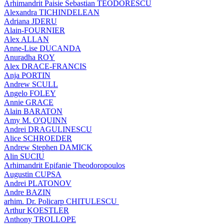
Arhimandrit Paisie Sebastian TEODORESCU
Alexandra TICHINDELEAN
Adriana JDERU
Alain-FOURNIER
Alex ALLAN
Anne-Lise DUCANDA
Anuradha ROY
Alex DRACE-FRANCIS
Anja PORTIN
Andrew SCULL
Angelo FOLEY
Annie GRACE
Alain BARATON
Amy M. O'QUINN
Andrei DRAGULINESCU
Alice SCHROEDER
Andrew Stephen DAMICK
Alin SUCIU
Arhimandrit Epifanie Theodoropoulos
Augustin CUPSA
Andrei PLATONOV
Andre BAZIN
arhim. Dr. Policarp CHITULESCU
Arthur KOESTLER
Anthony TROLLOPE