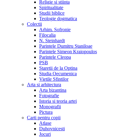
Religie si stiinta
Spiritualitate
Studii biblice
Teologie dogmatica
Colectii
Arhim. Sofronie
Filocalia
N. Steinhardt
Parintele Dumitru Staniloae
Parintele Simeon Kraiopoulos
Parintele Cleopa
PSB
Staretii de la Optina
Studia Oecumenica
Vietile Sfintilor
Arta si arhitectura
Arta bizantina
Fotografie
Istoria si teoria artei
Monografii
Pictura
Carti pentru copii
Atlase
Duhovnicesti
Jocuri