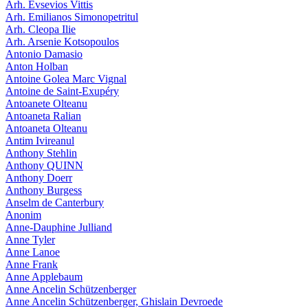
Arh. Evsevios Vittis
Arh. Emilianos Simonopetritul
Arh. Cleopa Ilie
Arh. Arsenie Kotsopoulos
Antonio Damasio
Anton Holban
Antoine Golea Marc Vignal
Antoine de Saint-Exupéry
Antoanete Olteanu
Antoaneta Ralian
Antoaneta Olteanu
Antim Ivireanul
Anthony Stehlin
Anthony QUINN
Anthony Doerr
Anthony Burgess
Anselm de Canterbury
Anonim
Anne-Dauphine Julliand
Anne Tyler
Anne Lanoe
Anne Frank
Anne Applebaum
Anne Ancelin Schützenberger
Anne Ancelin Schützenberger, Ghislain Devroede