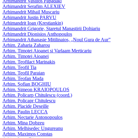
Arhimandrit Vasilios Papadaki
Arhimandrit Serafim ALEXIEV
Arhimandrit Mihail Muscariu
Arhimandrit Justin PARVU
Arhimandrit Ioan (Krestiankin)
Arhimandrit Grigorie, Staretul Manastirii Dohiariu
Arhimandrit Dionisios Anthopoulos
Arhimandrit Athanasie Mitilinaios, „Noul Gura de Aur”
Arhim. Zaharia Zaharou
Arhim. Timotei Aioanei si Varlaam Merticariu
Arhim. Timotei Aioanei
Arhim. Teofilact Marinakis
Arhim. Teofil Tia
Arhim. Teofil Paraian
Arhim. Teofan Mada
Arhim. Sofian BOGHIU
Arhim. Simeon KRAIOPOULOS
Arhim. Policarp Chitulescu (coord.)
Arhim. Policapr Chitulescu
Arhim. Placide Deseille
Arhim. Paulin LECCA
Arhim. Nectarie Antonopoulos
Arhim. Mina Dobzeu
Arhim. Melhisedec Ungureanu
Arhim. Maximos Constas