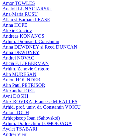
Amor TOWLES
Anatoli LUNACIARSKI
Ana-Maria RUSU
Allan si Barbara PEASE
Anna HOPE
Alexie Graciov
Andreas KONANOS
Arhim. Dionisie I. Constantin
Anna DEWDNEY si Reed DUNCAN
Anna DEWDNEY
Andrei NOVAC
Alicia F. LIEBERMAN
Arhim. Zenovie Grigore
Alin MURESAN
Anton HOUNDER
Alin Paul PETRISOR
Alexandra JOEL
Avni DOSHI
Alex ROVIRA, Francesc MIRALLES
Arhid. prof. univ. dr. Constantin VOICU
Anton TOTH
Arhiepiscop Ioan (Sahovskoi)
Arhim. Dr. Ioachim TOMOIOAGA
Ayelet TSABARI
Andrei Vieru