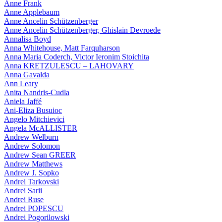
Anne Frank
Anne Applebaum
Anne Ancelin Schützenberger
Anne Ancelin Schützenberger, Ghislain Devroede
Annalisa Boyd
Anna Whitehouse, Matt Farquharson
Anna Maria Coderch, Victor Ieronim Stoichita
Anna KRETZULESCU – LAHOVARY
Anna Gavalda
Ann Leary
Anita Nandris-Cudla
Aniela Jaffé
Ani-Eliza Busuioc
Angelo Mitchievici
Angela McALLISTER
Andrew Welburn
Andrew Solomon
Andrew Sean GREER
Andrew Matthews
Andrew J. Sopko
Andrei Tarkovski
Andrei Sarii
Andrei Ruse
Andrei POPESCU
Andrei Pogorilowski