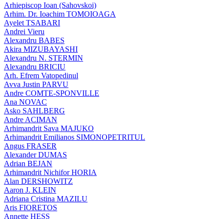
Arhiepiscop Ioan (Sahovskoi)
Arhim. Dr. Ioachim TOMOIOAGA
Ayelet TSABARI
Andrei Vieru
Alexandru BABES
Akira MIZUBAYASHI
Alexandru N. STERMIN
Alexandru BRICIU
Arh. Efrem Vatopedinul
Avva Justin PARVU
Andre COMTE-SPONVILLE
Ana NOVAC
Asko SAHLBERG
Andre ACIMAN
Arhimandrit Sava MAJUKO
Arhimandrit Emilianos SIMONOPETRITUL
Angus FRASER
Alexander DUMAS
Adrian BEJAN
Arhimandrit Nichifor HORIA
Alan DERSHOWITZ
Aaron J. KLEIN
Adriana Cristina MAZILU
Aris FIORETOS
Annette HESS