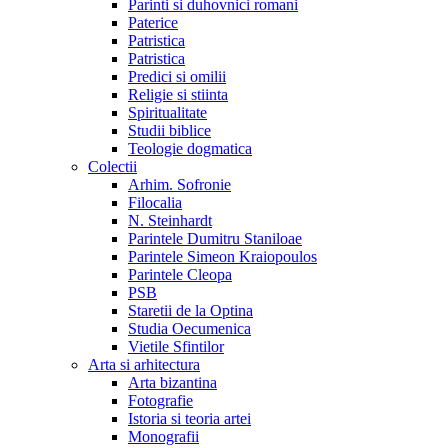
Parinti si duhovnici romani
Paterice
Patristica
Patristica
Predici si omilii
Religie si stiinta
Spiritualitate
Studii biblice
Teologie dogmatica
Colectii
Arhim. Sofronie
Filocalia
N. Steinhardt
Parintele Dumitru Staniloae
Parintele Simeon Kraiopoulos
Parintele Cleopa
PSB
Staretii de la Optina
Studia Oecumenica
Vietile Sfintilor
Arta si arhitectura
Arta bizantina
Fotografie
Istoria si teoria artei
Monografii