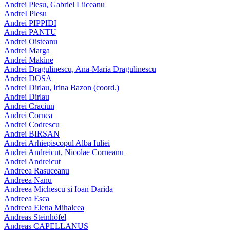
Andrei Plesu, Gabriel Liiceanu
AndreI Plesu
Andrei PIPPIDI
Andrei PANTU
Andrei Oisteanu
Andrei Marga
Andrei Makine
Andrei Dragulinescu, Ana-Maria Dragulinescu
Andrei DOSA
Andrei Dirlau, Irina Bazon (coord.)
Andrei Dirlau
Andrei Craciun
Andrei Cornea
Andrei Codrescu
Andrei BIRSAN
Andrei Arhiepiscopul Alba Iuliei
Andrei Andreicut, Nicolae Corneanu
Andrei Andreicut
Andreea Rasuceanu
Andreea Nanu
Andreea Michescu si Ioan Darida
Andreea Esca
Andreea Elena Mihalcea
Andreas Steinhöfel
Andreas CAPELLANUS