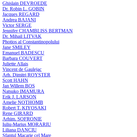
Ghislain DEVROEDE
Dr. Robin L. GOBIN
Jacques REGARD
Andrea BAJANI
Victor SERGE
Jennifer CHAMBLISS BERTMAN
Dr. Mihail LITVAK
Photios al Constantinopolului
Jane SMILEY
Emanuel BADESCU
Barbara COUVERT
Juliette Allais
Vincent de Gaulejac
Arh. Dimitri ROYSTER
Scott HAHN
Jan Willem BOS
Natsuko IMAMURA
Erik J. LARSON
Amelie NOTHOMB
Robert T. KIYOSAKI
Rene GIRARD
Arhim. SOFRONIE
Iuliu-Marius MORARIU
Liliana DANCIU
Sfantul Macarie cel Mare