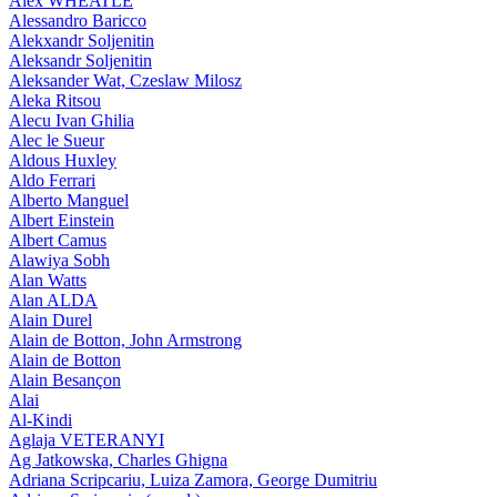
Alex WHEATLE
Alessandro Baricco
Alekxandr Soljenitin
Aleksandr Soljenitin
Aleksander Wat, Czeslaw Milosz
Aleka Ritsou
Alecu Ivan Ghilia
Alec le Sueur
Aldous Huxley
Aldo Ferrari
Alberto Manguel
Albert Einstein
Albert Camus
Alawiya Sobh
Alan Watts
Alan ALDA
Alain Durel
Alain de Botton, John Armstrong
Alain de Botton
Alain Besançon
Alai
Al-Kindi
Aglaja VETERANYI
Ag Jatkowska, Charles Ghigna
Adriana Scripcariu, Luiza Zamora, George Dumitriu