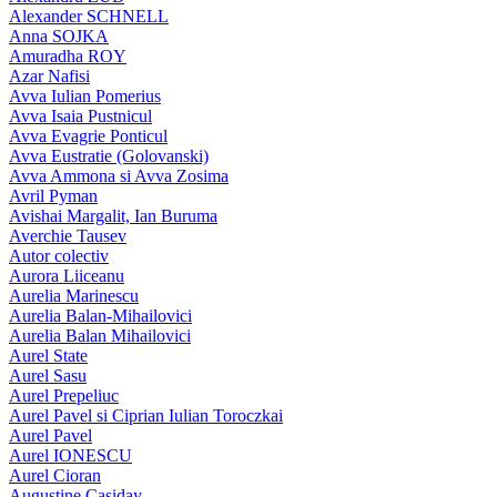
Alexander SCHNELL
Anna SOJKA
Amuradha ROY
Azar Nafisi
Avva Iulian Pomerius
Avva Isaia Pustnicul
Avva Evagrie Ponticul
Avva Eustratie (Golovanski)
Avva Ammona si Avva Zosima
Avril Pyman
Avishai Margalit, Ian Buruma
Averchie Tausev
Autor colectiv
Aurora Liiceanu
Aurelia Marinescu
Aurelia Balan-Mihailovici
Aurelia Balan Mihailovici
Aurel State
Aurel Sasu
Aurel Prepeliuc
Aurel Pavel si Ciprian Iulian Toroczkai
Aurel Pavel
Aurel IONESCU
Aurel Cioran
Augustine Casiday