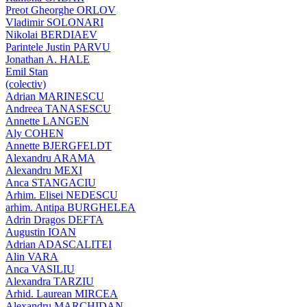
Preot Gheorghe ORLOV
Vladimir SOLONARI
Nikolai BERDIAEV
Parintele Justin PARVU
Jonathan A. HALE
Emil Stan
(colectiv)
Adrian MARINESCU
Andreea TANASESCU
Annette LANGEN
Aly COHEN
Annette BJERGFELDT
Alexandru ARAMA
Alexandru MEXI
Anca STANGACIU
Arhim. Elisei NEDESCU
arhim. Antipa BURGHELEA
Adrin Dragos DEFTA
Augustin IOAN
Adrian ADASCALITEI
Alin VARA
Anca VASILIU
Alexandra TARZIU
Arhid. Laurean MIRCEA
Alexandru MARCHIDAN