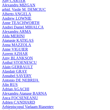
Ally CARTER
Alexandru MIZGAN
arhid. Vasile M. DEMCIUC
Alberto ANGELA
Andrew LOWNIE
Anne TEACHWORTH
Andrei Daniel MIHALCA
Alexandru ARMA
Alda MERINI
Atanasie KATIGAS
Anna MAZZOLA
Anne VIGUIER
Azeem AZHAR
Amy BLANKSON
Anibal STOENESCU
Alain GERBAULT
Alasdair GRAY
Annabel SAVERY
Antonio DE NEBRIJA
Alin RUS
Adrian AGACHI
Alexandru Atanase BARNA
Anca FOCSENEANU
Adrien CANDIARD
Arhiepiscopul Varlaam Riasentev