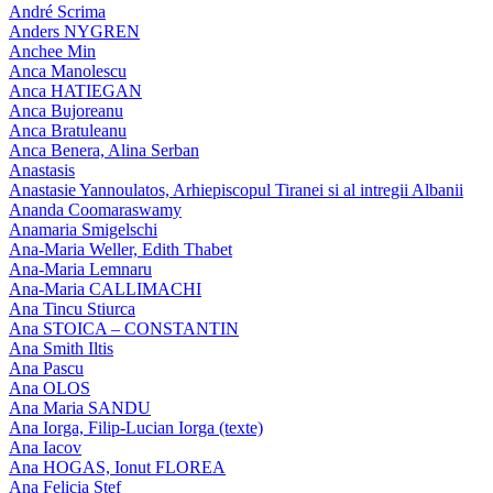
André Scrima
Anders NYGREN
Anchee Min
Anca Manolescu
Anca HATIEGAN
Anca Bujoreanu
Anca Bratuleanu
Anca Benera, Alina Serban
Anastasis
Anastasie Yannoulatos, Arhiepiscopul Tiranei si al intregii Albanii
Ananda Coomaraswamy
Anamaria Smigelschi
Ana-Maria Weller, Edith Thabet
Ana-Maria Lemnaru
Ana-Maria CALLIMACHI
Ana Tincu Stiurca
Ana STOICA – CONSTANTIN
Ana Smith Iltis
Ana Pascu
Ana OLOS
Ana Maria SANDU
Ana Iorga, Filip-Lucian Iorga (texte)
Ana Iacov
Ana HOGAS, Ionut FLOREA
Ana Felicia Stef