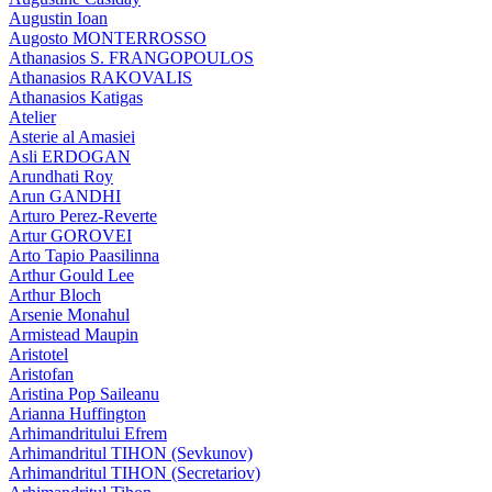
Augustin Ioan
Augosto MONTERROSSO
Athanasios S. FRANGOPOULOS
Athanasios RAKOVALIS
Athanasios Katigas
Atelier
Asterie al Amasiei
Asli ERDOGAN
Arundhati Roy
Arun GANDHI
Arturo Perez-Reverte
Artur GOROVEI
Arto Tapio Paasilinna
Arthur Gould Lee
Arthur Bloch
Arsenie Monahul
Armistead Maupin
Aristotel
Aristofan
Aristina Pop Saileanu
Arianna Huffington
Arhimandritului Efrem
Arhimandritul TIHON (Sevkunov)
Arhimandritul TIHON (Secretariov)