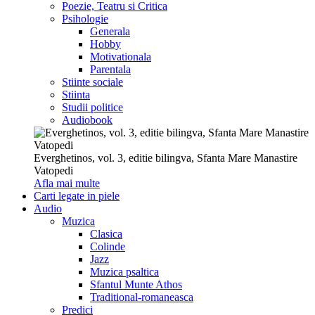
Poezie, Teatru si Critica
Psihologie
Generala
Hobby
Motivationala
Parentala
Stiinte sociale
Stiinta
Studii politice
Audiobook
Everghetinos, vol. 3, editie bilingva, Sfanta Mare Manastire
Vatopedi
Afla mai multe
Carti legate in piele
Audio
Muzica
Clasica
Colinde
Jazz
Muzica psaltica
Sfantul Munte Athos
Traditional-romaneasca
Predici