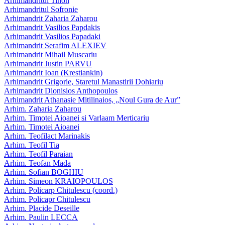
Arhimandritul Tihon
Arhimandritul Sofronie
Arhimandrit Zaharia Zaharou
Arhimandrit Vasilios Papdakis
Arhimandrit Vasilios Papadaki
Arhimandrit Serafim ALEXIEV
Arhimandrit Mihail Muscariu
Arhimandrit Justin PARVU
Arhimandrit Ioan (Krestiankin)
Arhimandrit Grigorie, Staretul Manastirii Dohiariu
Arhimandrit Dionisios Anthopoulos
Arhimandrit Athanasie Mitilinaios, „Noul Gura de Aur”
Arhim. Zaharia Zaharou
Arhim. Timotei Aioanei si Varlaam Merticariu
Arhim. Timotei Aioanei
Arhim. Teofilact Marinakis
Arhim. Teofil Tia
Arhim. Teofil Paraian
Arhim. Teofan Mada
Arhim. Sofian BOGHIU
Arhim. Simeon KRAIOPOULOS
Arhim. Policarp Chitulescu (coord.)
Arhim. Policapr Chitulescu
Arhim. Placide Deseille
Arhim. Paulin LECCA