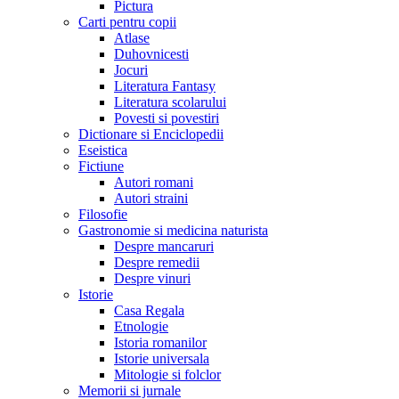
Pictura
Carti pentru copii
Atlase
Duhovnicesti
Jocuri
Literatura Fantasy
Literatura scolarului
Povesti si povestiri
Dictionare si Enciclopedii
Eseistica
Fictiune
Autori romani
Autori straini
Filosofie
Gastronomie si medicina naturista
Despre mancaruri
Despre remedii
Despre vinuri
Istorie
Casa Regala
Etnologie
Istoria romanilor
Istorie universala
Mitologie si folclor
Memorii si jurnale