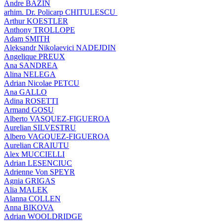
Andre BAZIN
arhim. Dr. Policarp CHITULESCU
Arthur KOESTLER
Anthony TROLLOPE
Adam SMITH
Aleksandr Nikolaevici NADEJDIN
Angelique PREUX
Ana SANDREA
Alina NELEGA
Adrian Nicolae PETCU
Ana GALLO
Adina ROSETTI
Armand GOSU
Alberto VASQUEZ-FIGUEROA
Aurelian SILVESTRU
Albero VAGQUEZ-FIGUEROA
Aurelian CRAIUTU
Alex MUCCIELLI
Adrian LESENCIUC
Adrienne Von SPEYR
Agnia GRIGAS
Alia MALEK
Alanna COLLEN
Anna BIKOVA
Adrian WOOLDRIDGE