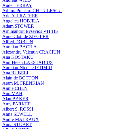
Andreas WILD
Aude TERRAY
Arhim. Policarp CHITULESCU
Aric A. PRATHER
Angelica HOBJILA
Adam STOWER
Arhimandrit Evsevios VITTIS
Anne Clotilde ZIEGLER
Alfred DOBLIN
Aurelian BACILA
Alexandru Valentin CRACIUN
Ana KOSTAKU
Ann-Helen LAESTADIUS
Aurelian-Nicolae IFTIMIU
Ana RUBELI
Alain de BOTTON
Aram Μ. FRENKIAN
Annie CHEN
Ann MAH
Alan BAKER
Amy PARKER
Albert S. ROSSI
Anna SEWELL
Andre MALRAUX
Anna STUART