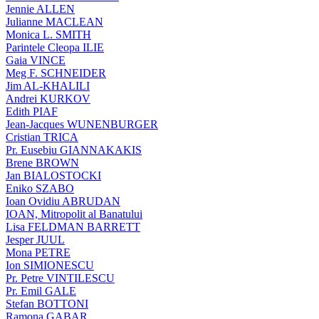
Jennie ALLEN
Julianne MACLEAN
Monica L. SMITH
Parintele Cleopa ILIE
Gaia VINCE
Meg F. SCHNEIDER
Jim AL-KHALILI
Andrei KURKOV
Edith PIAF
Jean-Jacques WUNENBURGER
Cristian TRICA
Pr. Eusebiu GIANNAKAKIS
Brene BROWN
Jan BIALOSTOCKI
Eniko SZABO
Ioan Ovidiu ABRUDAN
IOAN, Mitropolit al Banatului
Lisa FELDMAN BARRETT
Jesper JUUL
Mona PETRE
Ion SIMIONESCU
Pr. Petre VINTILESCU
Pr. Emil GALE
Stefan BOTTONI
Ramona GABAR