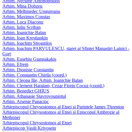
Arhim. Nectarie Antonopoulos
Arhim. Mina Dobzeu
Arhim. Melhisedec Ungureanu
Arhim. Maximos Constas
Arhim. Luca Diaconu
Arhim. Iuliu Scriban
Arhim. Ioanichie Balan
Arhim. Ioan Krestiankin
Arhim. Ioachim Stroggilos
Arhim. Ioachim PARVULESCU, staret al Sfintei Manastiri Lainici -
Gorj
Arhim. Eusebiu Giannakakis
Arhim. Efrem
Arhim. Dionisie Constantin
Arhim. Constantin Chirila (coord.)
Arhim. Cleopa Ilie, Arhim. Ioanichie Balan
Arhim. Clement Haralam, Cezar Florin Cocuz (coord.)
Arhim. Benedict GHIUS
Arhim. Athanasie Stavrovouniotul
Arhim. Arsenie Papacioc
Arhiepiscopul Chrysostomos al Etnei si Parintele James Thornton
Arhiepiscopul Chrysostomos al Etnei si Episcopul Ambrozie al
Methonei
Arhiepiscopul Chrysostomos al Etnei
Arhiepiscop Vasili Krivosein