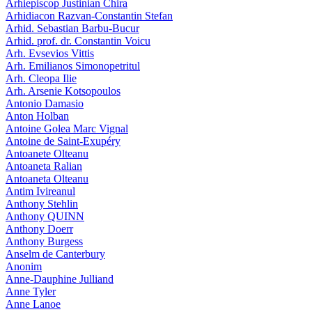
Arhiepiscop Justinian Chira
Arhidiacon Razvan-Constantin Stefan
Arhid. Sebastian Barbu-Bucur
Arhid. prof. dr. Constantin Voicu
Arh. Evsevios Vittis
Arh. Emilianos Simonopetritul
Arh. Cleopa Ilie
Arh. Arsenie Kotsopoulos
Antonio Damasio
Anton Holban
Antoine Golea Marc Vignal
Antoine de Saint-Exupéry
Antoanete Olteanu
Antoaneta Ralian
Antoaneta Olteanu
Antim Ivireanul
Anthony Stehlin
Anthony QUINN
Anthony Doerr
Anthony Burgess
Anselm de Canterbury
Anonim
Anne-Dauphine Julliand
Anne Tyler
Anne Lanoe