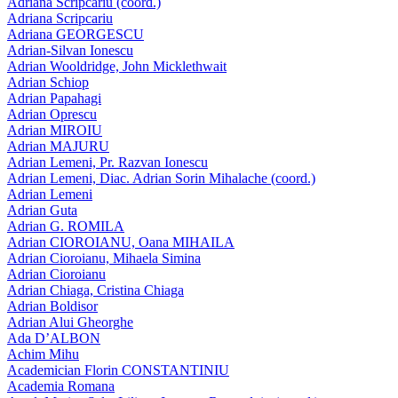
Adriana Scripcariu (coord.)
Adriana Scripcariu
Adriana GEORGESCU
Adrian-Silvan Ionescu
Adrian Wooldridge, John Micklethwait
Adrian Schiop
Adrian Papahagi
Adrian Oprescu
Adrian MIROIU
Adrian MAJURU
Adrian Lemeni, Pr. Razvan Ionescu
Adrian Lemeni, Diac. Adrian Sorin Mihalache (coord.)
Adrian Lemeni
Adrian Guta
Adrian G. ROMILA
Adrian CIOROIANU, Oana MIHAILA
Adrian Cioroianu, Mihaela Simina
Adrian Cioroianu
Adrian Chiaga, Cristina Chiaga
Adrian Boldisor
Adrian Alui Gheorghe
Ada D’ALBON
Achim Mihu
Academician Florin CONSTANTINIU
Academia Romana