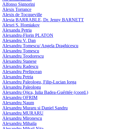
Alfonso Signorini
Alexis Torrance
Alexis de Tocqueville
Alexia BARRABLE, Dr. Jenny BARNETT
Alexei S. Homiakov
Alexandu Petria
Alexandru-Florin PLATON
Alexandru V. Dan
Alexandru Tomescu/ Angela Draghicescu
Alexandru Tomescu
Alexandru Teodorescu
Alexandru Stanese
Alexandru Radescu
Alexandru Prelipcean
Alexandru Petria
Alexandru Paleologu, Filip-Lucian Iorga
Alexandru Paleologu
Alexandru Ojica, Iulia Badea-Guéritée (coord.)
Alexandru OFRIM
Alexandru Naum
Alexandru Muraru si Daniel Sandru
Alexandru MURARU
Alexandru Mironescu
Alexandru Mihaila
Alexandru Mihail Nita