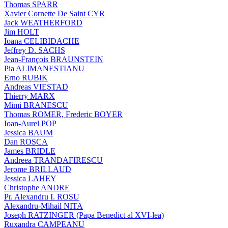
Thomas SPARR
Xavier Cornette De Saint CYR
Jack WEATHERFORD
Jim HOLT
Ioana CELIBIDACHE
Jeffrey D. SACHS
Jean-François BRAUNSTEIN
Pia ALIMANESTIANU
Erno RUBIK
Andreas VIESTAD
Thierry MARX
Mimi BRANESCU
Thomas ROMER, Frederic BOYER
Ioan-Aurel POP
Jessica BAUM
Dan ROSCA
James BRIDLE
Andreea TRANDAFIRESCU
Jerome BRILLAUD
Jessica LAHEY
Christophe ANDRE
Pr. Alexandru I. ROSU
Alexandru-Mihail NITA
Joseph RATZINGER (Papa Benedict al XVI-lea)
Ruxandra CAMPEANU