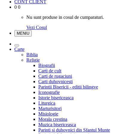
CONT CLIENT
0
0
Nu sunt produse in cosul de cumparaturi.
Vezi Cosul
MENIU
Carte
Biblia
Religie
Biografii
Carti de cult
Carti de rugaciuni
Carti duhovnicesti
Parintii Bisericii - editii bilingve
Iconografie
Istorie bisericeasca
Liturgica
Marturisitori
Misiologie
Morala crestina
Muzica bisericeasca
Parinti si duhovnici din Sfantul Munte