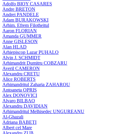
Adolfo BIOY CASARES
Andre BRETON
Andrei PANDELE
Adam BURAKOWSKI
Arhim. Efrem Filotheitul
Aaron FLORIAN
Amanda GUMMER
Anne GISLESON
Alan HLAD
Arhiepiscop Lazar PUHALO
Alvin J. SCHMIDT
Arhimandrit Dumitru COBZARU
Averil CAMERON
Alexandru CRETU
Alice ROBERTS
Arhimandritul Zaharia ZAHAROU
Antoaneta OPRIS
Alex DONOVICI
Alvaro BILBAO
Alexandru DAVIDIAN
Arhimandritul Melhisedec UNGUREANU
Al-Ghazali
Adriana BABETI
Albert cel Mare
Alexandru ZUB