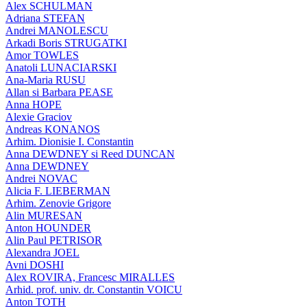
Alex SCHULMAN
Adriana STEFAN
Andrei MANOLESCU
Arkadi Boris STRUGATKI
Amor TOWLES
Anatoli LUNACIARSKI
Ana-Maria RUSU
Allan si Barbara PEASE
Anna HOPE
Alexie Graciov
Andreas KONANOS
Arhim. Dionisie I. Constantin
Anna DEWDNEY si Reed DUNCAN
Anna DEWDNEY
Andrei NOVAC
Alicia F. LIEBERMAN
Arhim. Zenovie Grigore
Alin MURESAN
Anton HOUNDER
Alin Paul PETRISOR
Alexandra JOEL
Avni DOSHI
Alex ROVIRA, Francesc MIRALLES
Arhid. prof. univ. dr. Constantin VOICU
Anton TOTH