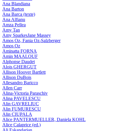
Ana Blandiana
Ana Barton
Ana Barca (texte)
Ana Alfianu
Amza Pellea
Amy Tan
Amy SparkesJane Massey
Amos Oz, Fania Oz-Salzberger
Amos Oz
Aminatta FORNA
Amin MAALOUF
Alphonse Daudet
Alois GHERGUT
Allison Hoover Bartlett
Allison DuBois
Allesandro Baricco
Allen Carr
Alina-Victoria Paraschiv
Alina PAVELESCU
Alin GAVRELIUC
Alin FUMURESCU
Alin CIUPALA
Alice PANTERMUELLER, Daniela KOHL
Alice Calaprice (ed.)
Ali Eskandarian